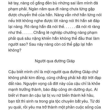
kẽ tay, nàng cố gắng đền bù những sai lầm mình đã
phạm phải.
Ngàn năm qua đi nàng chưa từng gặp
được chuyển thế của hắn. Nàng vẫn nhớ hắn từng nói
nếu trời không nghe được lời nàng nói thì hắn sẽ đáp
lại nàng.
Rõ ràng hắn đã nói thế. . . . . . đã nói rõ ràng
như thế. . . . . .
Chẳng lẽ nghiệp chướng nàng phạm
phải quá sâu nặng khiến hắn không thể đầu thai làm
người sao
?
Sau này nàng còn có thể gặp lại hắn
không?
Người qua đường Giáp
Cậu biết mình chỉ là một người qua đường Giáp chứ
không phải kim đồng, cũng chẳng phải kẻ đội trời đạp
đất nào. Nguyện vọng cả đời này của cậu chỉ là khỏe
mạnh trưởng thành, báo đáp công ơn dưỡng dục. Ai
biết vì tham ăn cậu lại bị vu nữ biến thành kẻ hầu,
bạn tốt thì sinh ra trong gia tộc chuyên bắt yêu. Từ đó
y
u quái, rồi yêu ma trở thành một phần cuộc sống của