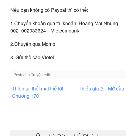
Nếu bạn không có Paypal thì có thể:
1.Chuyển khoản qua tài khoản: Hoang Mai Nhung –
0021002033624 – Vietcombank
2.Chuyển qua Momo
3. Gửi thẻ cào Vietel
Posted in
Truyện edit
Điều
Thiên tai thổi mạt thế tới –
Thiếu gia 2 – Mở đầu
hướng
Chương 178
bài
viết