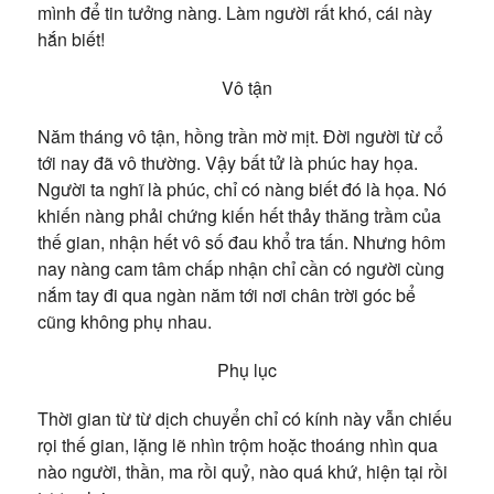
mình để tin tưởng nàng.
Làm người rất khó, cái này
hắn biết!
Vô tận
Năm tháng vô tận, hồng trần mờ mịt. Đời người từ cổ
tới nay đã vô thường. Vậy bất tử là phúc hay họa.
Người ta nghĩ là phúc, chỉ có nàng biết đó là họa. Nó
khiến nàng phải chứng kiến hết thảy thăng trầm của
thế gian, n
hận hết vô số đau khổ tra tấn. N
hưng hôm
nay nàng cam tâm chấp nhận chỉ cần có người cùng
nắm tay đi qua ngàn năm tới nơi c
hân trời góc bể
cũng không phụ nhau.
Phụ lục
Thời gian từ từ dịch chuyển chỉ có kính này vẫn chiếu
rọi thế gian, lặng lẽ nhìn trộm hoặc thoáng nhìn qua
nào người, thần, ma rồi quỷ, nào q
uá khứ, hiện tại rồi