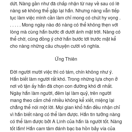
dứt.
Nàng gần như đã chấp nhận từ nay về sau có lẽ
nàng sẽ không thể gặp lại hắn. Nhưng nàng vẫn tiếp
tục làm việc mình cần làm chỉ mong có chút hy vọng
.
. . . . . Mong ngày nào đó nàng có thể không thẹn với
lòng mà cùng hắn bước đi dưới ánh mặt trời.
Nàng có
thể chờ, cũng đồng ý chờ
hắn bước tới trước mặt kể
cho nàng những câu chuyện cười vô nghĩa.
Ứng Thiên
Đời người mười việc thì có tám, chín không như ý.
Hắn biết làm người rất khó. Trong những lựa chọn ở
nơi vô tận ấy hắn đã chọn con đường khó đi nhất.
Ngày hắn làm người, đêm lại làm quỷ, trên người
mang theo cấm chế nhiều không kể xiết, miệng lại
chẳng thể nói một lời. Mọi gian khổ hắn đều nhận chỉ
vì hắn biết nàng có thể làm được. Hắn tin tưởng nàng
có thể làm được bởi A Linh của hắn là người tốt. Nàng
tốt lắm! Hắn cam tâm
đánh bạc ba hồn bảy vía của