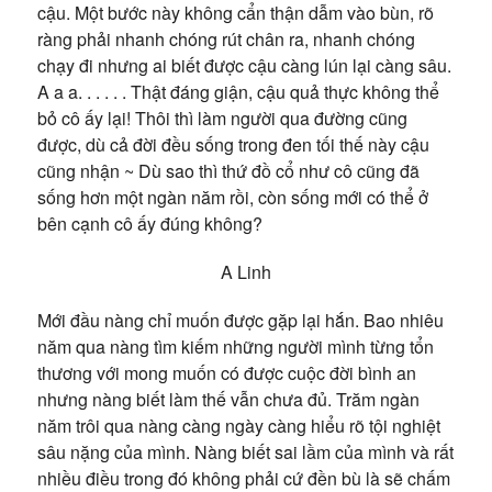
cậu. Một bước này không cẩn thận dẫm vào bùn, rõ
ràng phải nhanh chóng rút chân ra, nhanh chóng
chạy đi nhưng ai biết được cậu càng lún lại càng sâu.
A a a. . . . . . Thật đáng giận, cậu quả thực không thể
bỏ cô ấy lại! Thôi thì làm người qua đường cũng
được, dù cả đời đều sống trong đen tối thế này cậu
cũng nhận
~
Dù sao thì thứ đồ cổ như cô cũng đã
sống hơn một ngàn năm rồi, còn
sống mới có thể ở
bên cạnh cô ấy đúng không?
A Linh
Mới đầu nàng chỉ muốn được gặp lại hắn. Bao nhiêu
năm qua nàng tìm kiếm những người mình từng tổn
thương với mong muốn có được cuộc đời bình an
nhưng nàng biết làm thế vẫn chưa đủ. Trăm ngàn
năm trôi qua nàng càng ngày càng hiểu rõ tội nghiệt
sâu nặng của mình.
Nàng biết sai lầm của mình và rất
nhiều điều trong đó không phải cứ đền bù là sẽ chấm