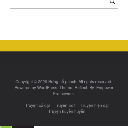
kiếm
cho:
Copyright © 2026
Rừng hổ phách
. All rights reserved.
Powered by
WordPress
. Theme:
Reflect
. By:
Empower
Framework
.
Truyện cổ đại
Truyện Edit
Truyện hiện đại
Truyện huyền huyễn