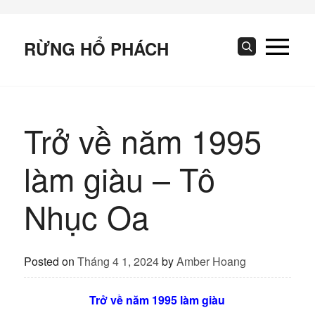
Skip
to
content
RỪNG HỔ PHÁCH
Search
Trở về năm 1995
làm giàu – Tô
Nhục Oa
Posted on
Tháng 4 1, 2024
by
Amber Hoang
Trở về năm 1995 làm giàu