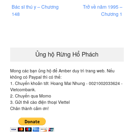
Điều
Bác sĩ thú y – Chương
Trở về năm 1995 –
hướng
148
Chương 1
bài
viết
Ủng hộ Rừng Hổ Phách
Mong các bạn ủng hộ để Amber duy trì trang web. Nếu
không có Paypal thì có thể:
1. Chuyển khoản tới: Hoang Mai Nhung - 0021002033624 -
Vietcombank.
2. Chuyển qua Momo
3. Gửi thẻ cào điện thoại Viettel
Chân thành cảm ơn!