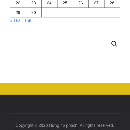
22
23
24
25
26
27
28
29
30
« Th3
Th5 »
Tìm
kiếm
cho:
Copyright © 2026
Rừng hổ phách
. All rights reserved.