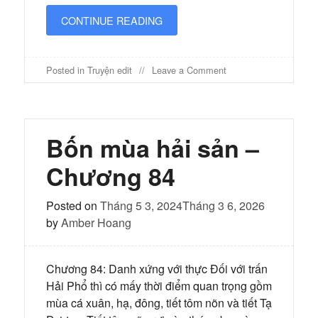
CONTINUE READING
on
Posted in
Truyện edit
Leave a Comment
Bốn
mùa
hải
sản
–
Bốn mùa hải sản –
Chương
84
Chương 84
(2)
Posted on
Tháng 5 3, 2024
Tháng 3 6, 2026
by
Amber Hoang
Chương 84: Danh xứng với thực Đối với trấn
Hải Phổ thì có mấy thời điểm quan trọng gồm
mùa cá xuân, hạ, đông, tiết tôm nõn và tiết Tạ