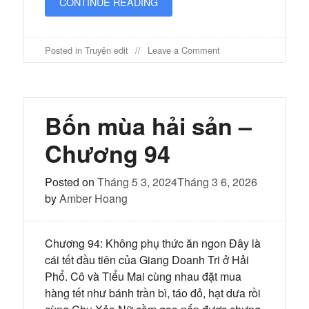
CONTINUE READING
on
Posted in
Truyện edit
Leave a Comment
Bốn
mùa
hải
sản
–
Bốn mùa hải sản –
Chương
94
Chương 94
(2)
Posted on
Tháng 5 3, 2024
Tháng 3 6, 2026
by
Amber Hoang
Chương 94: Không phụ thức ăn ngon Đây là
cái tết đầu tiên của Giang Doanh Tri ở Hải
Phổ. Cô và Tiểu Mai cùng nhau đặt mua
hàng tết như bánh trần bì, táo đỏ, hạt dưa rồi