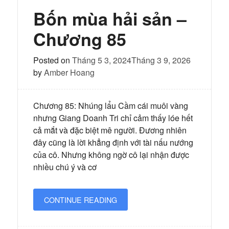
sản
–
Bốn mùa hải sản –
Chương
86
Chương 85
Posted on
Tháng 5 3, 2024
Tháng 3 9, 2026
by
Amber Hoang
Chương 85: Nhúng lẩu Cầm cái muôi vàng
nhưng Giang Doanh Tri chỉ cảm thấy lóe hết
cả mắt và đặc biệt mê người. Đương nhiên
đây cũng là lời khẳng định với tài nấu nướng
của cô. Nhưng không ngờ cô lại nhận được
nhiều chú ý và cơ
CONTINUE READING