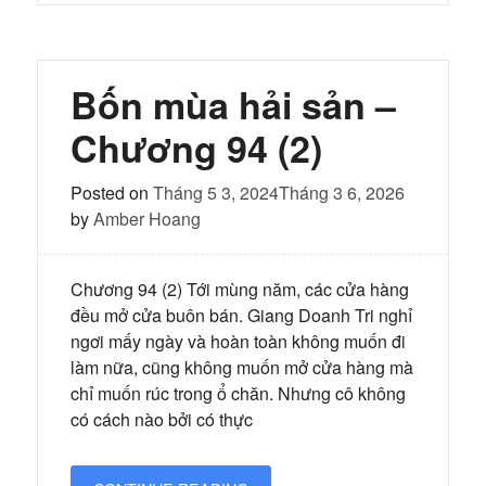
Bốn
mùa
hải
sản
–
Bốn mùa hải sản –
Chương
95
Chương 94 (2)
Posted on
Tháng 5 3, 2024
Tháng 3 6, 2026
by
Amber Hoang
Chương 94 (2) Tới mùng năm, các cửa hàng
đều mở cửa buôn bán. Giang Doanh Tri nghỉ
ngơi mấy ngày và hoàn toàn không muốn đi
làm nữa, cũng không muốn mở cửa hàng mà
chỉ muốn rúc trong ổ chăn. Nhưng cô không
có cách nào bởi có thực