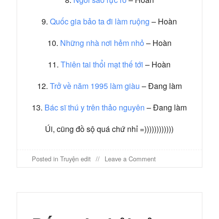
9.
Quốc gia bảo ta đi làm ruộng
– Hoàn
10.
Những nhà nơi hẻm nhỏ
– Hoàn
11.
Thiên tai thổi mạt thế tới
– Hoàn
12.
Trở về năm 1995 làm giàu
– Đang làm
13.
Bác sĩ thú y trên thảo nguyên
– Đang làm
Úi, cũng đồ sộ quá chứ nhỉ =))))))))))))
on
Posted in
Truyện edit
Leave a Comment
Danh
sách
truyện
Rừng
Hổ
Phách