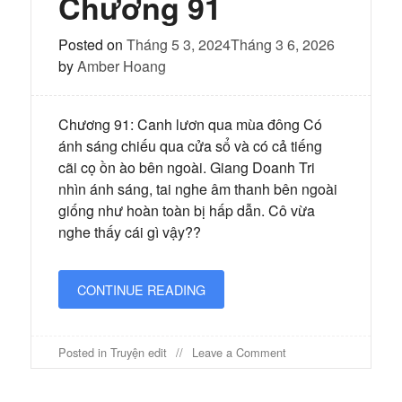
Chương 91
Posted on
Tháng 5 3, 2024
Tháng 3 6, 2026
by
Amber Hoang
Chương 91: Canh lươn qua mùa đông Có
ánh sáng chiếu qua cửa sổ và có cả tiếng
cãi cọ ồn ào bên ngoài. Giang Doanh Tri
nhìn ánh sáng, tai nghe âm thanh bên ngoài
giống như hoàn toàn bị hấp dẫn. Cô vừa
nghe thấy cái gì vậy??
CONTINUE READING
on
Posted in
Truyện edit
Leave a Comment
Bốn
mùa