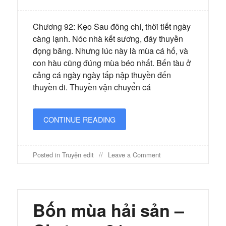
Chương 92: Kẹo Sau đông chí, thời tiết ngày
càng lạnh. Nóc nhà kết sương, đáy thuyền
đọng băng. Nhưng lúc này là mùa cá hố, và
con hàu cũng đúng mùa béo nhất. Bến tàu ở
cảng cá ngày ngày tấp nập thuyền đến
thuyền đi. Thuyền vận chuyển cá
CONTINUE READING
on
Posted in
Truyện edit
Leave a Comment
Bốn
mùa
hải
sản
–
Bốn mùa hải sản –
Chương
92