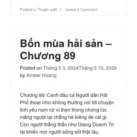
on
Posted in
Truyện edit
Leave a Comment
Bốn
mùa
hải
sản
–
Bốn mùa hải sản –
Chương
90
Chương 89
Posted on
Tháng 5 3, 2024
Tháng 3 10, 2026
by
Amber Hoang
Chương 89: Canh đầu cá Người dân Hải
Phổ thoạt nhìn không thường nói tới chuyện
tình yêu nam nữ vì thẹn thùng nhưng lúc
mắng người lại chẳng hề kiêng dè cái gì.
Còn người thẳng thắn như Giang Doanh Tri
lại khiến mọi người sửng sốt thật lâu,