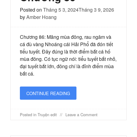
Posted on
Tháng 5 3, 2024
Tháng 3 9, 2026
by
Amber Hoang
Chương 86: Măng mùa đông, rau ngâm và
cá đù vàng Nhoáng cái Hải Phổ đã đón tiết
tiểu tuyết. Đây đúng là thời điểm bắt cá hố
mùa đông. Có tục ngữ nói: tiểu tuyết bắt nhỏ,
đại tuyết bắt lớn, đông chí là đỉnh điểm mùa
bắt cá.
CONTINUE READING
on
Posted in
Truyện edit
Leave a Comment
Bốn
mùa
hải