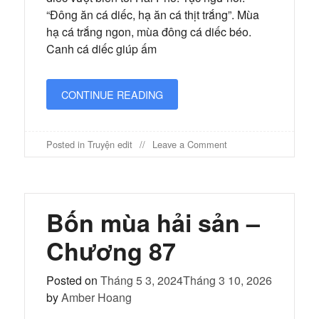
“Đông ăn cá diếc, hạ ăn cá thịt trắng”. Mùa
hạ cá trắng ngon, mùa đông cá diếc béo.
Canh cá diếc giúp ấm
CONTINUE READING
on
Posted in
Truyện edit
Leave a Comment
Bốn
mùa
hải
sản
–
Bốn mùa hải sản –
Chương
88
Chương 87
Posted on
Tháng 5 3, 2024
Tháng 3 10, 2026
by
Amber Hoang