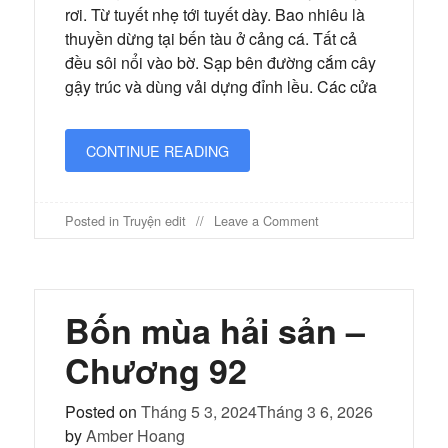
rơi. Từ tuyết nhẹ tới tuyết dày. Bao nhiêu là
thuyền dừng tại bến tàu ở cảng cá. Tất cả
đều sôi nổi vào bờ. Sạp bên đường cắm cây
gậy trúc và dùng vải dựng đỉnh lều. Các cửa
CONTINUE READING
on
Posted in
Truyện edit
Leave a Comment
Bốn
mùa
hải
sản
–
Bốn mùa hải sản –
Chương
93
Chương 92
Posted on
Tháng 5 3, 2024
Tháng 3 6, 2026
by
Amber Hoang