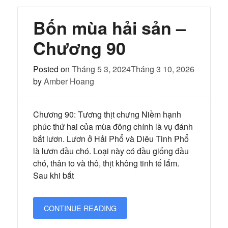
hải
sản
–
Bốn mùa hải sản –
Chương
91
Chương 90
Posted on
Tháng 5 3, 2024
Tháng 3 10, 2026
by
Amber Hoang
Chương 90: Tương thịt chưng Niềm hạnh
phúc thứ hai của mùa đông chính là vụ đánh
bắt lươn. Lươn ở Hải Phổ và Diêu Tinh Phổ
là lươn đầu chó. Loại này có đầu giống đầu
chó, thân to và thô, thịt không tinh tế lắm.
Sau khi bắt
CONTINUE READING