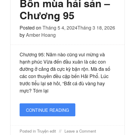
Bốn mùa hải sản –
đã
và
Chương 95
đang
làm!
Posted on
Tháng 5 4, 2024
Tháng 3 18, 2026
by
Amber Hoang
Chương 95: Năm nào cũng vui mừng và
hạnh phúc Vừa đến đầu xuân là các con
đường ở cảng đã cực kỳ bận rộn. Mà đa số
các con thuyền đều cập bến Hải Phổ. Lúc
trước tiểu lại sẽ hỏi, “Bắt cá đù vàng hay
mực? Tóm lại
CONTINUE READING
on
Posted in
Truyện edit
Leave a Comment