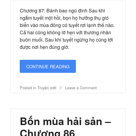
Chương 87: Bánh bao ngũ đinh Sau khi
ngắm tuyết một hồi, bọn họ hưởng thụ gió
biển vào mùa đông có tuyết rơi lạnh thế nào.
Cả hai cũng không lỡ hẹn với thương nhân
buôn muối. Sau khi tuyết ngừng họ cũng tới
được nơi hẹn đúng giờ.
CONTINUE READING
on
Posted in
Truyện edit
Leave a Comment
Bốn
mùa
hải
sản
–
Bốn mùa hải sản –
Chương
87
Chương 86