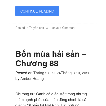
CONTINUE READING
on
Posted in
Truyện edit
Leave a Comment
Bốn
mùa
hải
sản
–
Bốn mùa hải sản –
Chương
89
Chương 88
Posted on
Tháng 5 3, 2024
Tháng 3 10, 2026
by
Amber Hoang
Chương 88: Canh cá diếc Một trong những
niềm hạnh phúc của mùa đông chính là cá
diếc vượt biển tới Hải Phổ. Tục ngữ nói: