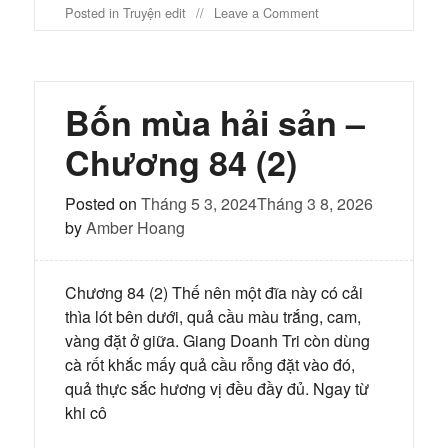
on
Posted in
Truyện edit
Leave a Comment
Bốn
mùa
hải
sản
–
Bốn mùa hải sản –
Chương
85
Chương 84 (2)
Posted on
Tháng 5 3, 2024
Tháng 3 8, 2026
by
Amber Hoang
Chương 84 (2) Thế nên một đĩa này có cải
thìa lót bên dưới, quả cầu màu trắng, cam,
vàng đặt ở giữa. Giang Doanh Tri còn dùng
cà rốt khắc mấy quả cầu rỗng đặt vào đó,
quả thực sắc hương vị đều đầy đủ. Ngay từ
khi cô