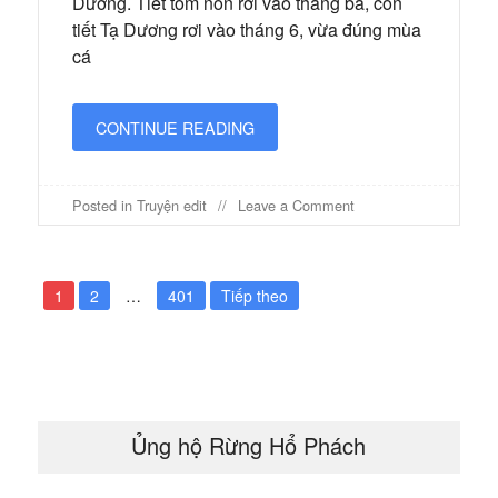
Dương. Tiết tôm nõn rơi vào tháng ba, còn
tiết Tạ Dương rơi vào tháng 6, vừa đúng mùa
cá
CONTINUE READING
on
Posted in
Truyện edit
Leave a Comment
Bốn
mùa
hải
Phân
sản
1
2
…
401
Tiếp theo
–
trang
Chương
84
bài
viết
Ủng hộ Rừng Hổ Phách