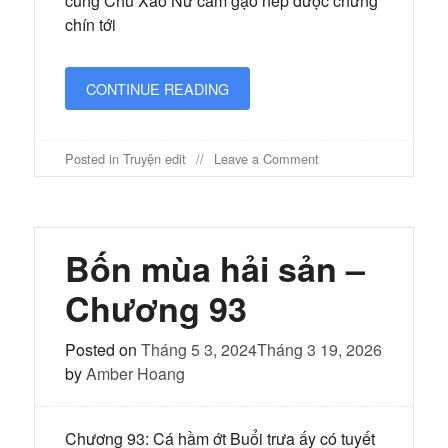
cùng Chu Xảo Nữ cầm gạo nếp được chưng
chín tới
CONTINUE READING
on
Posted in
Truyện edit
Leave a Comment
Bốn
mùa
hải
sản
–
Bốn mùa hải sản –
Chương
94
Chương 93
Posted on
Tháng 5 3, 2024
Tháng 3 19, 2026
by
Amber Hoang
Chương 93: Cá hầm ớt Buổi trưa ấy có tuyết