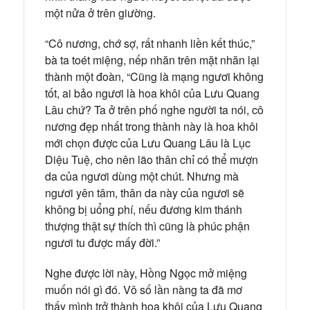
một nửa ở trên giường.
“Cô nương, chớ sợ, rất nhanh liền kết thúc,”
bà ta toét miệng, nếp nhăn trên mặt nhăn lại
thành một đoàn, “Cũng là mạng ngươi không
tốt, ai bảo ngươi là hoa khôi của Lưu Quang
Lâu chứ? Ta ở trên phố nghe người ta nói, cô
nương đẹp nhất trong thành này là hoa khôi
mới chọn được của Lưu Quang Lâu là Lục
Diệu Tuệ, cho nên lão thân chỉ có thể mượn
da của ngươi dùng một chút. Nhưng mà
ngươi yên tâm, thân da này của ngươi sẽ
không bị uổng phí, nếu đương kim thánh
thượng thật sự thích thì cũng là phúc phận
ngươi tu được mấy đời.”
Nghe được lời này, Hồng Ngọc mở miệng
muốn nói gì đó. Vô số lần nàng ta đã mơ
thấy mình trở thành hoa khôi của Lưu Quang