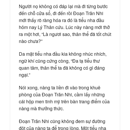
Người nọ không có đáp lại mà đi từng bước
đến chỗ cửa sổ, đi đến rồi Đoạn Trăn Nhi
mới thấy rõ ràng hóa ra đó là tiểu nha đầu
hôm nay Lý Thân cứu. Lúc này nàng mới thở
ra một hơi, “Là ngươi sao, thân thể đã tốt chút
nào chưa?”
Da mặt tiểu nha đầu kia không nhúc nhích,
ngữ khí cũng cứng còng, “Đa tạ tiểu thư
quan tâm, thân thể ta đã không có gì đáng
ngại.”
Nói xong, nàng ta liền đi vào trong khuê
phòng của Đoạn Trăn Nhi, cầm lấy những
cái hộp men tinh mỹ trên bàn trang điểm của
nàng mà thưởng thức.
Đoạn Trăn Nhi cũng không đem sự đường
đột của nàng ta để trong lòng. Một tiểu nha