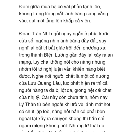
Đêm giữa mùa hạ có vài phần lạnh lẽo,
không trung trong vắt, ánh trăng sáng vằng
vặc, dát một tầng lên khắp cả viện.
Đoạn Trăn Nhi ngồi ngay ngắn ở phía trước
cửa sổ, ngóng nhìn ánh trăng đầy đất, suy
nghĩ lại bất tri bất giác trôi đến phương xa:
trong thành Biện Lương gần đây lại xảy ra án
mạng, tuy cha không nói cho nàng nhưng
nhóm tôi tớ nghị luận vẫn khiến nàng biết
được. Nghe nói người chết là một cô nương
của Lưu Quang Lâu, lúc phát hiện ra thì cả
người nàng ta đã bị lột da, giống hệt cái chết
của nhị tỷ. Cái này còn chưa tính, hôm nay
Lý Thân từ bên ngoài khi trở về, ánh mắt hơi
có chút lập loè, nàng hỏi hắn có phải bên
ngoài lại xảy ra chuyện không thì hắn chỉ
ngậm miệng không nói. Nhưng từ thái độ