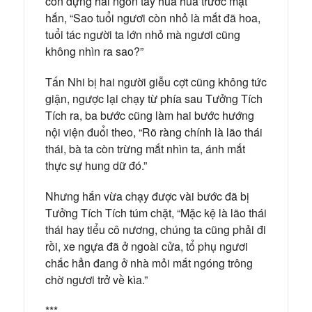
còn dựng hai ngón tay hua hua trước mặt
hắn, “Sao tuổi ngươi còn nhỏ là mắt đã hoa,
tuổi tác người ta lớn nhỏ mà ngươi cũng
không nhìn ra sao?”
Tấn Nhi bị hai người giễu cợt cũng không tức
giận, ngược lại chạy từ phía sau Tưởng Tích
Tích ra, ba bước cũng làm hai bước hướng
nội viện đuổi theo, “Rõ ràng chính là lão thái
thái, bà ta còn trừng mắt nhìn ta, ánh mắt
thực sự hung dữ đó.”
Nhưng hắn vừa chạy được vài bước đã bị
Tưởng Tích Tích túm chặt, “Mặc kệ là lão thái
thái hay tiểu cô nương, chúng ta cũng phải đi
rồi, xe ngựa đã ở ngoài cửa, tổ phụ ngươi
chắc hẳn đang ở nhà mỏi mắt ngóng trông
chờ ngươi trở về kìa.”
***