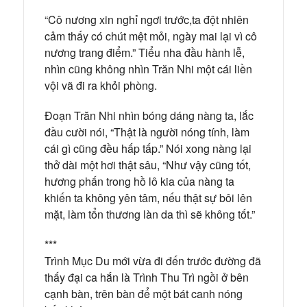
“Cô nương xin nghỉ ngơi trước,ta đột nhiên
cảm thấy có chút mệt mỏi, ngày mai lại vì cô
nương trang điểm.” Tiểu nha đầu hành lễ,
nhìn cũng không nhìn Trăn Nhi một cái liền
vội vã đi ra khỏi phòng.
Đoạn Trăn Nhi nhìn bóng dáng nàng ta, lắc
đầu cười nói, “Thật là người nóng tính, làm
cái gì cũng đều hấp tấp.” Nói xong nàng lại
thở dài một hơi thật sâu, “Như vậy cũng tốt,
hương phấn trong hồ lô kia của nàng ta
khiến ta không yên tâm, nếu thật sự bôi lên
mặt, làm tổn thương làn da thì sẽ không tốt.”
***
Trình Mục Du mới vừa đi đến trước đường đã
thấy đại ca hắn là Trình Thu Trì ngồi ở bên
cạnh bàn, trên bàn để một bát canh nóng