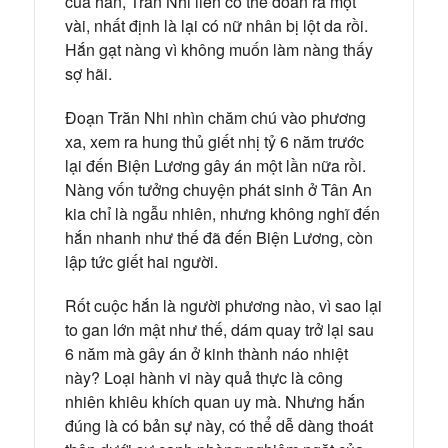
của hắn, Trăn Nhi liền có thể đoán ra một
vài, nhất định là lại có nữ nhân bị lột da rồi.
Hắn gạt nàng vì không muốn làm nàng thấy
sợ hãi.
Đoạn Trăn Nhi nhìn chăm chú vào phương
xa, xem ra hung thủ giết nhị tỷ 6 năm trước
lại đến Biện Lương gây án một lần nữa rồi.
Nàng vốn tưởng chuyện phát sinh ở Tân An
kia chỉ là ngẫu nhiên, nhưng không nghĩ đến
hắn nhanh như thế đã đến Biện Lương, còn
lập tức giết hai người.
Rốt cuộc hắn là người phương nào, vì sao lại
to gan lớn mật như thế, dám quay trở lại sau
6 năm mà gây án ở kinh thành náo nhiệt
này? Loại hành vi này quả thực là công
nhiên khiêu khích quan uy mà. Nhưng hắn
đúng là có bản sự này, có thể dễ dàng thoát