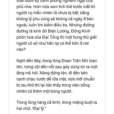
thân dưới sự canh phòng nghiêm ngặt của
phủ nha. Hơn nữa xem tình thế trước mắt thì
người nọ hiển nhiên là chưa bị bắt, bằng
không tỷ phu cũng sẽ không cả ngày ở bên
ngoài, luôn tìm kiếm điều tra. Nhưng đường
đường là kinh đô Biện Lương, Đông Kinh
phồn hoa của Đại Tống thì một hung thủ giết
người vô số như hắn lại có thể trốn ở nơi
nào?
Nghĩ đến đây, trong lòng Đoạn Trăn Nhi loạn
lên, nóng vội đến nỗi sau gáy cũng rịn ra một
tầng mồ hôi. Nàng đứng lên, đi đến bên
cạnh chậu nước để rửa mặt, vừa mới chuẩn
bị lau khô thì lại liếc thấy trong viện bỗng
nhiên có thêm một bóng người.
Trong lòng nàng cả kinh, trong miệng buột ra
hai chữ, “Đại tỷ.”