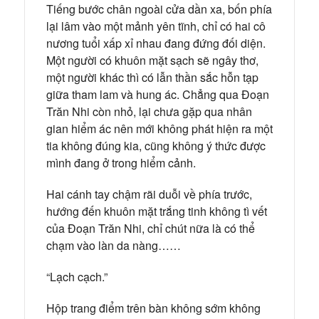
Tiếng bước chân ngoài cửa dần xa, bốn phía
lại lâm vào một mảnh yên tĩnh, chỉ có hai cô
nương tuổi xấp xỉ nhau đang đứng đối diện.
Một người có khuôn mặt sạch sẽ ngây thơ,
một người khác thì có lẫn thần sắc hỗn tạp
giữa tham lam và hung ác. Chẳng qua Đoạn
Trăn Nhi còn nhỏ, lại chưa gặp qua nhân
gian hiểm ác nên mới không phát hiện ra một
tia không đúng kia, cũng không ý thức được
mình đang ở trong hiểm cảnh.
Hai cánh tay chậm rãi duỗi về phía trước,
hướng đến khuôn mặt trắng tinh không tì vết
của Đoạn Trăn Nhi, chỉ chút nữa là có thể
chạm vào làn da nàng……
“Lạch cạch.”
Hộp trang điểm trên bàn không sớm không