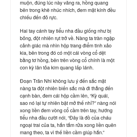
muộn, đúng lúc này văng ra, hồng quang
bên trong khẽ nhúc nhích, đem mặt kính đều
chiếu đến đỏ rực.
Hai tay cánh tay tiểu nha đầu giống như bị
bỏng, đột nhiên rụt trở về. Nàng ta tràn ngập
cảnh giác mà nhìn hộp trang điểm tinh xảo
kia, bên trong đó có một cái vòng cổ dệt
bằng tơ hồng, bên trên vòng cổ chính là một
con kỳ lân tỏa kim quang lấp lánh.
Đoạn Trăn Nhi không lưu ý đến sắc mặt
nàng ta đột nhiên biến sắc mà đi thẳng đến
cạnh bàn, đem cái hộp cầm lên, “Kỳ quái,
sao nó lại tự nhiên bật mở thế nhỉ?” nàng nói
xong liền đem vòng cổ cầm trên tay, hướng
tiểu nha đầu cười nói, “Đây là đồ của cháu
ngoại trai của ta, hắn tắm rửa xong liền quên
mang theo, ta vì thế liền cầm giúp hắn.”