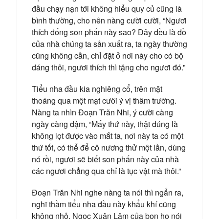
đầu chạy nạn tới không hiểu quy củ cũng là
bình thường, cho nên nàng cười cười, “Ngươi
thích đống son phấn này sao? Đây đều là đồ
của nhà chúng ta sản xuất ra, ta ngày thường
cũng không cần, chỉ đặt ở nơi này cho có bộ
dáng thôi, ngươi thích thì tặng cho ngươi đó.”
Tiểu nha đầu kia nghiêng cổ, trên mặt
thoáng qua một mạt cười ý vị thâm trường.
Nàng ta nhìn Đoạn Trăn Nhi, ý cười càng
ngày càng đậm, “Mấy thứ này, thật đúng là
không lọt được vào mắt ta, nơi này ta có một
thứ tốt, có thể để cô nương thử một lần, dùng
nó rồi, ngươi sẽ biết son phấn này của nhà
các ngươi chẳng qua chỉ là tục vật mà thôi.”
Đoạn Trăn Nhi nghe nàng ta nói thì ngẩn ra,
nghĩ thầm tiểu nha đầu này khẩu khí cũng
không nhỏ. Ngọc Xuân Lâm của bọn họ nói