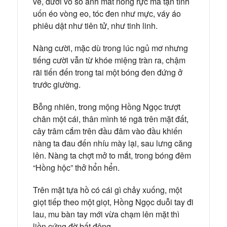
ve, dưới vô số ánh mắt nóng rực mà tận tình
uốn éo vòng eo, tóc đen như mực, váy áo
phiêu dật như tiên tử, như tinh linh.
Nàng cười, mặc dù trong lúc ngủ mơ nhưng
tiếng cười vẫn từ khóe miệng tràn ra, chậm
rãi tiến đến trong tai một bóng đen đứng ở
trước giường.
Bỗng nhiên, trong mộng Hồng Ngọc trượt
chân một cái, thân mình té ngã trên mặt đất,
cây trâm cắm trên đầu đâm vào đầu khiến
nàng ta đau đến nhíu mày lại, sau lưng căng
lên. Nàng ta chợt mở to mắt, trong bóng đêm
“Hồng hộc” thở hổn hển.
Trên mặt tựa hồ có cái gì chảy xuống, một
giọt tiếp theo một giọt, Hồng Ngọc duỗi tay đi
lau, mu bàn tay mới vừa chạm lên mặt thì
liền cứng đờ bất động.