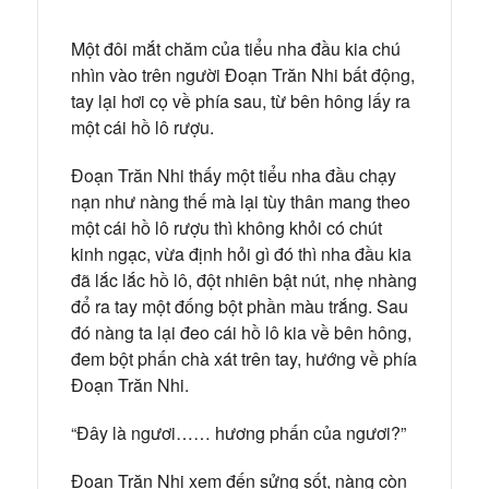
Một đôi mắt chăm của tiểu nha đầu kia chú
nhìn vào trên người Đoạn Trăn Nhi bất động,
tay lại hơi cọ về phía sau, từ bên hông lấy ra
một cái hồ lô rượu.
Đoạn Trăn Nhi thấy một tiểu nha đầu chạy
nạn như nàng thế mà lại tùy thân mang theo
một cái hồ lô rượu thì không khỏi có chút
kinh ngạc, vừa định hỏi gì đó thì nha đầu kia
đã lắc lắc hồ lô, đột nhiên bật nút, nhẹ nhàng
đổ ra tay một đống bột phần màu trắng. Sau
đó nàng ta lại đeo cái hồ lô kia về bên hông,
đem bột phấn chà xát trên tay, hướng về phía
Đoạn Trăn Nhi.
“Đây là ngươi…… hương phấn của ngươi?”
Đoạn Trăn Nhi xem đến sửng sốt, nàng còn