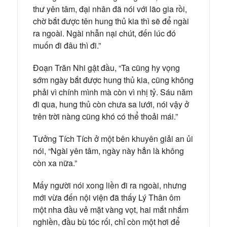
thư yên tâm, đại nhân đã nói với lão gia rồi,
chờ bắt được tên hung thủ kia thì sẽ để ngài
ra ngoài. Ngài nhẫn nại chút, đến lúc đó
muốn đi đâu thì đi.”
Đoạn Trăn Nhi gật đầu, “Ta cũng hy vọng
sớm ngày bắt được hung thủ kia, cũng không
phải vì chính mình mà còn vì nhị tỷ. Sáu năm
đi qua, hung thủ còn chưa sa lưới, nói vậy ở
trên trời nàng cũng khó có thể thoải mái.”
Tưởng Tích Tích ở một bên khuyên giải an ủi
nói, “Ngài yên tâm, ngày này hẳn là không
còn xa nữa.”
Mấy người nói xong liền đi ra ngoài, nhưng
mới vừa đến nội viện đã thấy Lý Thân ôm
một nha đầu vẻ mặt vàng vọt, hai mắt nhắm
nghiền, đầu bù tóc rối, chỉ còn một hơi để