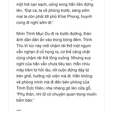
một hơi cạn sạch, uống xong hắn liền đứng
lên, “Đại ca, ta về phòng trước, sáng sớm
mai ta còn phải tới phủ Khai Phong, huynh
cũng đi nghỉ sớm đi.”
Nhìn Trình Mục Du đi ra trước đường, thân
ảnh dần dần ẩn vào trong bóng đêm. Trình
Thu trì lúc này mới chậm rãi thở một ngụm
vẫn nghẹn ở cổ họng ra, cơ thể căng chặt
cũng chậm rãi thả lỏng xuống. Nhưng suy
nghĩ của hắn vẫn chưa tiêu tan. Hắn nhíu
mày trầm tư hồi lâu, rốt cuộc đứng dậy từ
trên ghế, hướng nội viện mà đi. Hắn không
về phòng mình mà đi đến bên phòng của
Trình Đức Hiên, nhẹ nhàng gõ lên cửa gỗ,
“Phụ thân, nhi tử có chuyện quan trọng muốn
bẩm báo.”
***