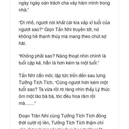
ngày ngày oán trách cha vây hãm mình trong
nhà.”
“Dì nhỏ, ngươi nói khất cái kia xấp xỉ tuổi của
ngươi sao?” Giọn Tấn Nhi truyền tới, nó
không hề thanh thúy mà mang theo chút sợ
hãi.
“Không phải sao? Nàng thoạt nhìn chính là
tuổi cập kê, hẳn là hơn kém ta một tuổi.”
Tấn Nhi cắn môi, lập tức trốn đến sau lưng
Tưởng Tích Tích, “Cùng ngươi hơn kém một
tuổi sao? Ta vừa rồi rõ ràng nhìn thấy Lý thúc
ôm một lão bà bà, tóc đều hoa râm rồi
mà……”
Đoạn Trăn Nhi cùng Tưởng Tích Tích đồng
thời cười rộ lên, Tưởng Tích Tích thậm chí