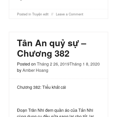
on
Posted in
Truyện edit
Leave a Comment
Tân
An
quỷ
sự
-
Tân An quỷ sự –
Chương
383
Chương 382
Posted on
Tháng 2 26, 2019
Tháng 1 8, 2020
by
Amber Hoang
Chương 382: Tiểu khất cái
Đoạn Trăn Nhi đem quần áo của Tấn Nhi
cùng dụng cụ đều sửa sang lại cho tốt, lại