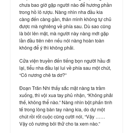
chưa bao giờ gặp người nào để hương phần
trong hồ lô rượu. Nàng nhìn nha đầu kia
càng đến càng gần, thân mình không tự chủ
được mà nghiêng về phía sau. Dù sao cũng
là bôi lên mặt, mà người này nàng mới gặp
lần đầu tiên nên nếu nói nàng hoàn toàn
không để ý thì không phải.
Cửa viện truyền đến tiếng bọn người hầu đi
lại, tiểu nha đầu lại lui về phía sau một chút,
“Cô nương chê ta dơ?”
Đoạn Trăn Nhi thấy sắc mặt nàng ta trầm
xuống, thì vội xua tay phủ nhận, “Không phải
thế, không thể nào.” Nàng nhìn bột phấn tinh
tế trong lòng bàn tay nàng kia, do dự một
chút rồi rốt cuộc cũng cười nói, “Vậy ……
Vậy cô nương bôi thử cho ta xem nào.”