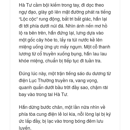
Hà Tư cầm bội kiếm trong tay, đi dọc theo
ngự đạo, giày gõ lên mặt đường phát ra tiếng
“Lộc cộc” rung động, bất tri bất giác, hắn lại
đi tới phía dưới núi đá. Nhìn ánh nến mơ hồ
lộ ra bên trên, hắn đứng lại, lưng dựa vào
một gốc cây hòe to, lấy ra túi nước kề lên
miệng uống ừng ực mấy ngụm. Một cỗ thanh
lương từ cổ truyền xuống bụng, hắn lau lau
khóe miệng, chuẩn bị tiếp tục đi tuần tra.
Đúng lúc này, một trận tiếng sáo du dương từ
điện Lục Thường truyền ra, vang vọng,
quanh quẩn dưới bầu trời đầy sao, chậm rãi
bay vào trong tai Hà Tư.
Hắn dừng bước chân, một lần nữa nhìn về
phía tòa cung điện lẻ loi kia, nỗi lòng lại bị ký
ức lấp đầy, bị lạc vào trong bóng đêm lưu
luyến.