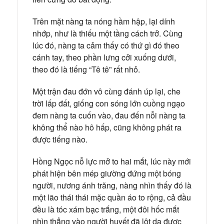
Trên mặt nàng ta nóng hầm hập, lại dính
nhớp, như là thiếu một tầng cách trở. Cùng
lúc đó, nàng ta cảm thấy có thứ gì đó theo
cánh tay, theo phần lưng cởi xuống dưới,
theo đó là tiếng “Tê tê” rất nhỏ.
Một trận đau đớn vô cùng đánh úp lại, che
trời lấp đất, giống con sóng lớn cuồng ngạo
đem nàng ta cuốn vào, đau đến nỗi nàng ta
không thể nào hô hấp, cũng không phát ra
được tiếng nào.
Hồng Ngọc nỗ lực mở to hai mắt, lúc này mới
phát hiện bên mép giường đứng một bóng
người, nương ánh trăng, nàng nhìn thấy đó là
một lão thái thái mặc quần áo to rộng, cả đầu
đều là tóc xám bạc trắng, một đôi hốc mắt
nhìn thẳng vào người huyết đã lột da được