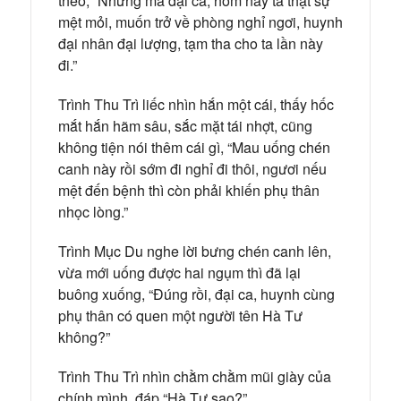
theo, “Nhưng mà đại ca, hôm nay ta thật sự
mệt mỏi, muốn trở về phòng nghỉ ngơi, huynh
đại nhân đại lượng, tạm tha cho ta lần này
đi.”
Trình Thu Trì liếc nhìn hắn một cái, thấy hốc
mắt hắn hãm sâu, sắc mặt tái nhợt, cũng
không tiện nói thêm cái gì, “Mau uống chén
canh này rồi sớm đi nghỉ đi thôi, ngươi nếu
mệt đến bệnh thì còn phải khiến phụ thân
nhọc lòng.”
Trình Mục Du nghe lời bưng chén canh lên,
vừa mới uống được hai ngụm thì đã lại
buông xuống, “Đúng rồi, đại ca, huynh cùng
phụ thân có quen một người tên Hà Tư
không?”
Trình Thu Trì nhìn chằm chằm mũi giày của
chính mình, đáp “Hà Tư sao?”