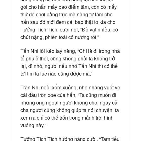
gói cho hắn mấy bao điểm tâm, còn có mấy
thứ đồ chơi bằng trúc mà nàng tự làm cho
hắn sau đó mới đem cái bao thật to kia cho
Tưởng Tích Tích, cười nói, “Đồ vật nhiều, có
chút nặng, phiền toái cô nương rồi.”
Tấn Nhi lôi kéo tay nàng, “Chỉ là đi trong nhà
tổ phụ ở thôi, cũng không phải ta không trở
lại, dì nhỏ, ngươi nếu nhớ Tấn Nhi thì có thể
tới tìm ta lúc nào cũng được mà.”
Trăn Nhi ngồi xổm xuống, nhẹ nhàng vuốt ve
cái đầu tròn xoe của hắn, “Ta cũng muốn đi
nhưng ông ngoại ngươi không cho, ngay cả
cha ngươi cũng không giúp ta nói chuyện, ta
xem ra chỉ có thể trốn trong mảnh trời hình
vuông này.”
Tưởng Tích Tích hướng nàng cười, “Tam tiểu