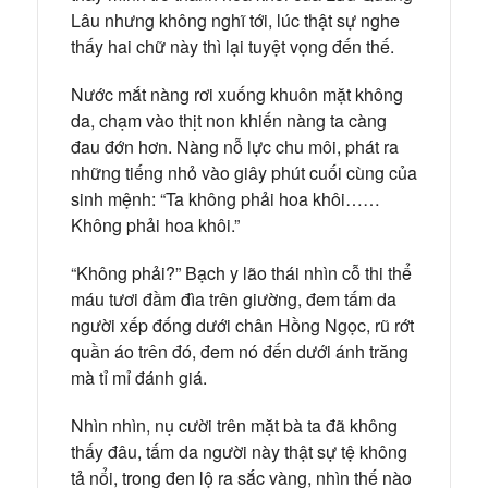
Lâu nhưng không nghĩ tới, lúc thật sự nghe
thấy hai chữ này thì lại tuyệt vọng đến thế.
Nước mắt nàng rơi xuống khuôn mặt không
da, chạm vào thịt non khiến nàng ta càng
đau đớn hơn. Nàng nỗ lực chu môi, phát ra
những tiếng nhỏ vào giây phút cuối cùng của
sinh mệnh: “Ta không phải hoa khôi……
Không phải hoa khôi.”
“Không phải?” Bạch y lão thái nhìn cỗ thi thể
máu tươi đầm đìa trên giường, đem tấm da
người xếp đống dưới chân Hồng Ngọc, rũ rớt
quần áo trên đó, đem nó đến dưới ánh trăng
mà tỉ mỉ đánh giá.
Nhìn nhìn, nụ cười trên mặt bà ta đã không
thấy đâu, tấm da người này thật sự tệ không
tả nổi, trong đen lộ ra sắc vàng, nhìn thế nào