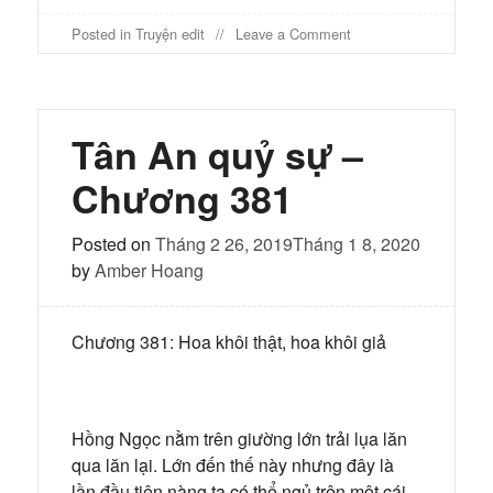
on
Posted in
Truyện edit
Leave a Comment
Tân
An
quỷ
sự
–
Tân An quỷ sự –
Chương
382
Chương 381
Posted on
Tháng 2 26, 2019
Tháng 1 8, 2020
by
Amber Hoang
Chương 381: Hoa khôi thật, hoa khôi giả
Hồng Ngọc nằm trên giường lớn trải lụa lăn
qua lăn lại. Lớn đến thế này nhưng đây là
lần đầu tiên nàng ta có thể ngủ trên một cái