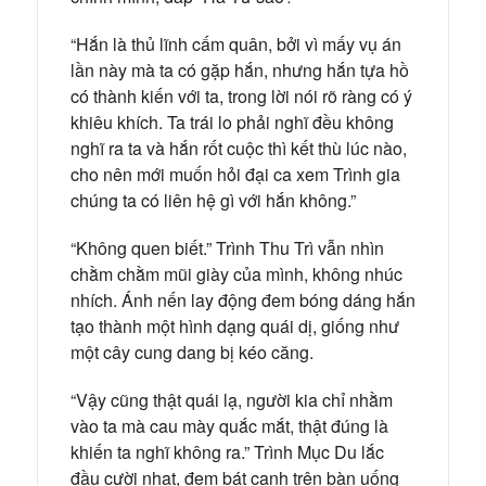
“Hắn là thủ lĩnh cấm quân, bởi vì mấy vụ án
lần này mà ta có gặp hắn, nhưng hắn tựa hồ
có thành kiến với ta, trong lời nói rõ ràng có ý
khiêu khích. Ta trái lo phải nghĩ đều không
nghĩ ra ta và hắn rốt cuộc thì kết thù lúc nào,
cho nên mới muốn hỏi đại ca xem Trình gia
chúng ta có liên hệ gì với hắn không.”
“Không quen biết.” Trình Thu Trì vẫn nhìn
chằm chằm mũi giày của mình, không nhúc
nhích. Ánh nến lay động đem bóng dáng hắn
tạo thành một hình dạng quái dị, giống như
một cây cung dang bị kéo căng.
“Vậy cũng thật quái lạ, người kia chỉ nhằm
vào ta mà cau mày quắc mắt, thật đúng là
khiến ta nghĩ không ra.” Trình Mục Du lắc
đầu cười nhạt, đem bát canh trên bàn uống