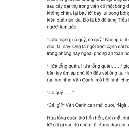
sau cây đại thụ trong viện có một bóng
không chân, lại bay tới bay lui trong 
kiện quần áo kia. Đó là bộ đồ tang Tiểu
người làm gấp.
“Cứu mạng, có quỷ, có quỷ.” Không biết 
chói tai này. Ông ta ngồi xổm cạnh cái bà
trong phòng hay ngoài phòng àn toàn hơ
“Hứa tổng quản, Hứa tổng quản……” giọn
bàn tay ấm áp phủ lên đầu vai ông ta. Hứ
run run nhìn Vân Oanh, mồ hôi lạnh chả
“Có quỷ……”
“Cái gì?” Vân Oanh cắn môi dưới, “Ng
Hứa tổng quản thở hổn hển, ánh mắt nhì
tới cái gì sau đó chậm rãi đứng dậy chỉ 