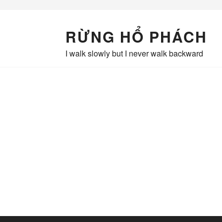
Skip
to
content
RỪNG HỔ PHÁCH
I walk slowly but I never walk backward