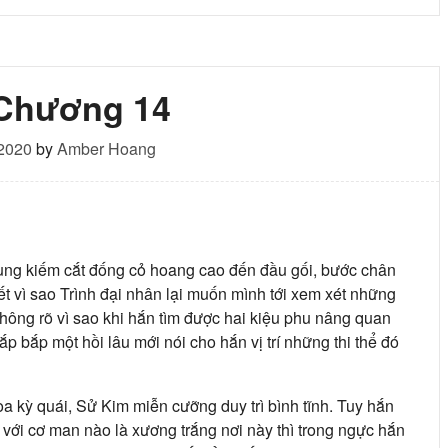
 Chương 14
ng
 2020
by
Amber Hoang
ùng kiếm cắt đống cỏ hoang cao đến đầu gối, bước chân
ết vì sao Trình đại nhân lại muốn mình tới xem xét những
không rõ vì sao khi hắn tìm được hai kiệu phu nâng quan
lắp bắp một hồi lâu mới nói cho hắn vị trí những thi thể đó
oa kỳ quái, Sử Kim miễn cưỡng duy trì bình tĩnh. Tuy hắn
 với cơ man nào là xương trắng nơi này thì trong ngực hắn