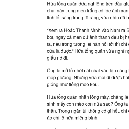
Hứa tổng quản dựa nghiêng trên đầu giườ
chai này trong men trắng có lóe ánh xan
tinh tế, sáng trong rõ ràng, vừa nhìn đã b
“Xem ra Hoắc Thanh Minh vào Nam ra Bắ
bối, ngay cả men dứ ảnh thanh đều bị h
ta, nếu trong tương lai hắn hỏi tới thì chỉ
cửa là được.” Hứa tổng quản vừa nghĩ ng
giấu nó đi.
Ông ta mở tủ nhét cái chai vào tận cùng 
mép giường. Nhưng vừa mới đi được hai b
giống như tiếng mèo kêu.
Hứa tổng quản nhăn lông mày, chẳng lẽ 
sinh mấy con mèo con nữa sao? Ông ta lạ
thận. Trong ngăn tủ không có gì hết, chỉ
áo chỉ lộ nửa miệng bình.