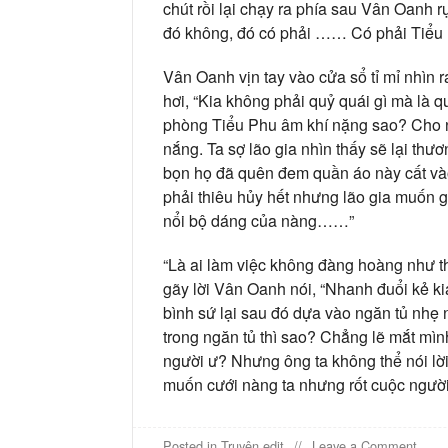
chút rồi lại chạy ra phía sau Vân Oanh 
đó không, đó có phải …… Có phải Tiểu
Vân Oanh vịn tay vào cửa sổ tỉ mỉ nhìn 
hơi, “Kia không phải quỷ quái gì mà là q
phòng Tiểu Phu âm khí nặng sao? Cho n
nắng. Ta sợ lão gia nhìn thấy sẽ lại th
bọn họ đã quên đem quần áo này cất vào.
phải thiêu hủy hết nhưng lão gia muốn gi
nổi bộ dáng của nàng……”
“Là ai làm việc không đàng hoàng như t
gãy lời Vân Oanh nói, “Nhanh đuổi kẻ kia
bình sứ lại sau đó dựa vào ngăn tủ nhẹ
trong ngăn tủ thì sao? Chẳng lẽ mắt mình
người ư? Nhưng ông ta không thể nói lờ
muốn cưới nàng ta nhưng rốt cuộc người 
on
Posted in
Truyện edit
Leave a Comment