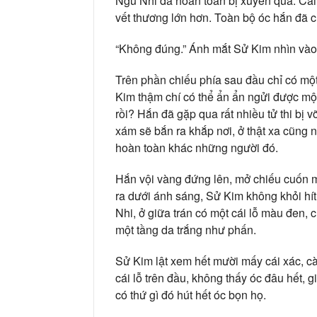
Ngũ Nhi đã hoàn toàn bị xuyên qua. Cái
vết thương lớn hơn. Toàn bộ óc hắn đã c
“Không đúng.” Ánh mắt Sử Kim nhìn vào 
Trên phần chiếu phía sau đầu chỉ có mộ
Kim thậm chí có thể ẩn ẩn ngửi được mộ
rồi? Hắn đã gặp qua rất nhiều tử thi bị 
xám sẽ bắn ra khắp nơi, ở thật xa cũng
hoàn toàn khác những người đó.
Hắn vội vàng đứng lên, mở chiếu cuốn m
ra dưới ánh sáng, Sử Kim không khỏi h
Nhi, ở giữa trán có một cái lỗ màu đen, 
một tầng da trắng như phấn.
Sử Kim lật xem hết mười mấy cái xác, cà
cái lỗ trên đầu, không thấy óc đâu hết,
có thứ gì đó hút hết óc bọn họ.