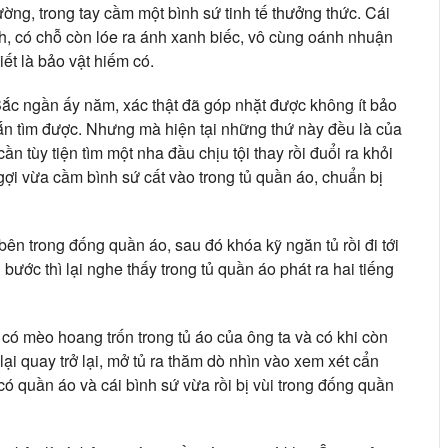
ng, trong tay cầm một bình sứ tinh tế thưởng thức. Cái
h, có chỗ còn lóe ra ánh xanh biếc, vô cùng oánh nhuận
iết là bảo vật hiếm có.
c ngần ấy năm, xác thật đã góp nhặt được không ít bảo
ắn tìm được. Nhưng mà hiện tại những thứ này đều là của
 cần tùy tiện tìm một nha đầu chịu tội thay rồi đuổi ra khỏi
ợi vừa cầm bình sứ cất vào trong tủ quần áo, chuẩn bị
bên trong đống quần áo, sau đó khóa kỹ ngăn tủ rồi đi tới
ước thì lại nghe thấy trong tủ quần áo phát ra hai tiếng
có mèo hoang trốn trong tủ áo của ông ta và có khi còn
i quay trở lại, mở tủ ra thăm dò nhìn vào xem xét cẩn
 có quần áo và cái bình sứ vừa rồi bị vùi trong đống quần