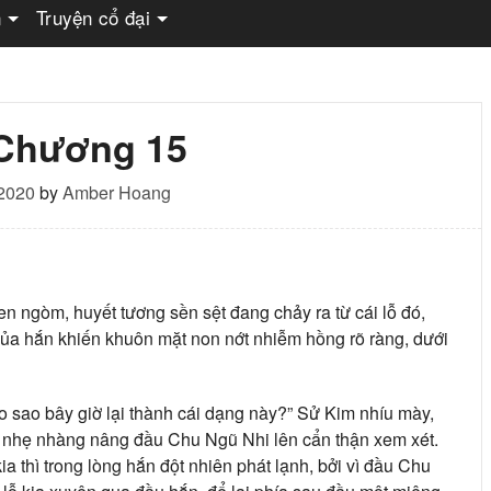
n
Truyện cổ đại
 Chương 15
 2020
by
Amber Hoang
en ngòm, huyết tương sền sệt đang chảy ra từ cái lỗ đó,
ủa hắn khiến khuôn mặt non nớt nhiễm hồng rõ ràng, dưới
ảo sao bây giờ lại thành cái dạng này?” Sử Kim nhíu mày,
 nhẹ nhàng nâng đầu Chu Ngũ Nhi lên cẩn thận xem xét.
a thì trong lòng hắn đột nhiên phát lạnh, bởi vì đầu Chu