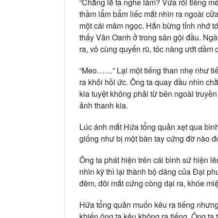
“Chẳng lẽ ta nghe lầm? Vừa rồi tiếng mèo
thầm lẩm bẩm liếc mắt nhìn ra ngoài cửa
một cái mâm ngọc. Hắn bừng tỉnh nhớ tớ
thấy Vân Oanh ở trong sân gội đầu. Ngà
ra, vô cùng quyến rũ, tóc nàng ướt dầm
“Meo……” Lại một tiếng than nhẹ như ti
ra khỏi hồi ức. Ông ta quay đầu nhìn ch
kia tuyệt không phải từ bên ngoài truyề
ảnh thanh kia.
Lúc ánh mắt Hứa tổng quản xẹt qua bình s
giống như bị một bàn tay cứng đờ nào đó 
Ông ta phát hiện trên cái bình sứ hiện 
nhìn kỹ thì lại thành bộ dáng của Đại p
đêm, đôi mắt cứng còng dại ra, khóe mi
Hứa tổng quản muốn kêu ra tiếng nhưng 
khiến ông ta kêu không ra tiếng. Ông ta 