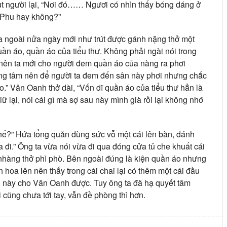
rụt người lại, “Nơi đó…… Ngươi có nhìn thấy bóng dáng ở
 Phu hay không?”
ra ngoài nửa ngày mới như trút được gánh nặng thở một
uần áo, quần áo của tiểu thư. Không phải ngài nói trong
ên ta mới cho người đem quần áo của nàng ra phơi
ương tâm nên để người ta đem đến sân này phơi nhưng chắc
” Vân Oanh thở dài, “Vốn dĩ quần áo của tiểu thư hẳn là
ữ lại, nói cái gì mà sợ sau này mình già rồi lại không nhớ
hế?” Hứa tổng quản dùng sức vỗ một cái lên bàn, đánh
 đi.” Ông ta vừa nói vừa đi qua đóng cửa tủ che khuất cái
 nhàng thở phì phò. Bên ngoài đúng là kiện quần áo nhưng
 hoa lên nên thấy trong cái chai lại có thêm một cái đầu
i này cho Vân Oanh được. Tuy ông ta đã hạ quyết tâm
cũng chưa tới tay, vẫn đề phòng thì hơn.