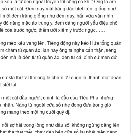
 kêu là từ bên ngoài truyền tới cũng có khi.” Ông ta âm
 sổ một cái. Đêm nay mặt trăng đặc biệt tròn, giống như
i một đêm trăng giống như đêm nay, hắn vừa vặn nhìn
y đó nàng mặc áo trung y, đem dáng người yểu điệu phô
 dề xõa trước ngực, thấm ướt xiêm y trước ngực……
ếng mèo kêu vang lên. Tiếng động này kéo Hứa tổng quản
ằm chằm tủ quần áo, lần này ông ta nghe cẩn thận, tiếng
n đến mà là đến từ tủ quần áo, đến từ cái bình sứ men dứ
ứ kia thì trái tim ông ta chậm rãi cuộn lại thành một đoàn
siết lại.
lên một cái đầu người, chính là đầu của Tiểu Phu nhưng
hu nhân. Nàng từ ngoài cửa sổ nhẹ đong đưa trong gió
ệng mang theo một nụ cười quỷ dị.
nỗi sợ hãi trong lòng như dầu sôi không ngừng dâng lên
thất tha thất thểu chạy đến bên cửa sổ lại phát hiện đằng