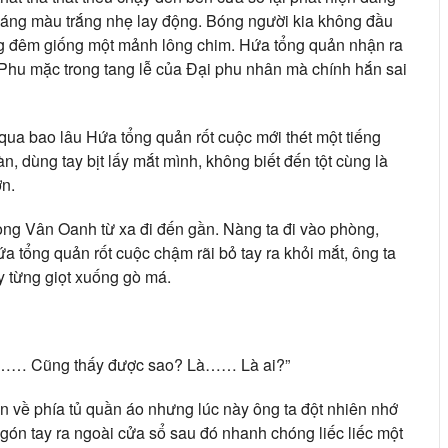
 dáng màu trắng nhẹ lay động. Bóng người kia không đầu
bóng đêm giống một mảnh lông chim. Hứa tổng quản nhận ra
 Phu mặc trong tang lễ của Đại phu nhân mà chính hắn sai
qua bao lâu Hứa tổng quản rốt cuộc mới thét một tiếng
n, dùng tay bịt lấy mắt mình, không biết đến tột cùng là
n.
g Vân Oanh từ xa đi đến gần. Nàng ta đi vào phòng,
a tổng quản rốt cuộc chậm rãi bỏ tay ra khỏi mắt, ông ta
y từng giọt xuống gò má.
ài…… Cũng thấy được sao? Là…… Là ai?”
n về phía tủ quần áo nhưng lúc này ông ta đột nhiên nhớ
ngón tay ra ngoài cửa sổ sau đó nhanh chóng liếc liếc một