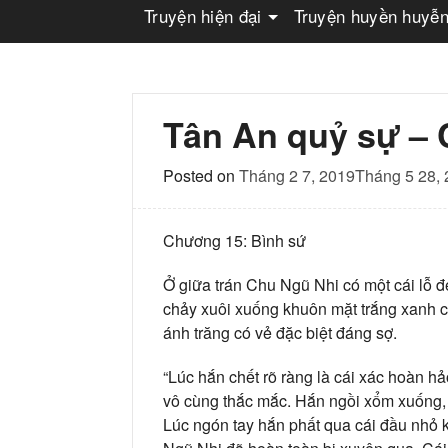
Truyện hiện đại
Truyện huyền huyễ
Tân An quỷ sự –
Posted on
Tháng 2 7, 2019
Tháng 5 28,
Chương 15: Bình sứ
Ở giữa trán Chu Ngũ Nhi có một cái lỗ đ
chảy xuôi xuống khuôn mặt trắng xanh c
ánh trăng có vẻ đặc biệt đáng sợ.
“Lúc hắn chết rõ ràng là cái xác hoàn h
vô cùng thắc mắc. Hắn ngồi xổm xuống,
Lúc ngón tay hắn phất qua cái đầu nhỏ ki