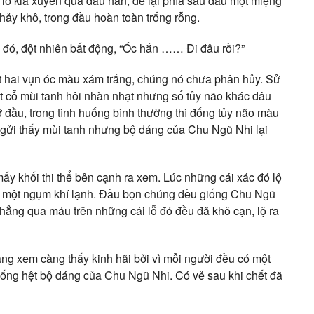
 lỗ kia xuyên qua đầu hắn, để lại phía sau đầu một miệng
hảy khô, trong đầu hoàn toàn trống rỗng.
đó, đột nhiên bất động, “Óc hắn …… Đi đâu rồi?”
t hai vụn óc màu xám trắng, chúng nó chưa phân hủy. Sử
t cỗ mùi tanh hôi nhàn nhạt nhưng số tủy não khác đâu
vỡ đầu, trong tình huống bình thường thì đống tủy não màu
 ngửi thấy mùi tanh nhưng bộ dáng của Chu Ngũ Nhi lại
ấy khối thi thể bên cạnh ra xem. Lúc những cái xác đó lộ
ít một ngụm khí lạnh. Đầu bọn chúng đều giống Chu Ngũ
chẳng qua máu trên những cái lỗ đó đều đã khô cạn, lộ ra
ng xem càng thấy kinh hãi bởi vì mỗi người đều có một
 giống hệt bộ dáng của Chu Ngũ Nhi. Có vẻ sau khi chết đã