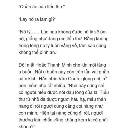
“Quần áo của tiểu thư.”
“Lấy nó ra làm gì?”
“Nô tỳ…… Lúc ngủ không được nô tỳ sẽ ôm
nó, giống như đang ôm tiểu thư. Bằng không
trong lòng nô tỳ luôn vắng vẻ, làm sao cũng
không thể bình an.”
Đôi mắt Hoắc Thanh Minh che kín một tầng
u buồn. Nỗi u buồn này còn trộn lẫn vài phần
cảm kích. Hắn nhìn Vân Oanh, giọng nói trở
nên mềm nhẹ rất nhiều, “Nhà này cũng chỉ
có ngươi hiểu được nỗi đau lòng của ta. Tiểu
thư từ nhỏ đã được ngươi hầu hạ, mẫu thân
nàng đi rồi ngươi cũng càng coi nàng như
con mình. Hiện tại nàng cũng đi rồi, ngươi
thương tâm chắc cũng không kém ta có phải
không?”