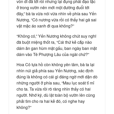
vốn dĩ đã tới rồi nhưng lại đụng phải đạo tặc
ở trong vườn nên mới một đường đuổi tới
đây,” bà ta vừa nói vừa nhìn về phía sau Yến
Nương, “Cô nương vừa rồi có thấy hai gã sai
vặt mặc áo xanh đi qua không?”
“Không có,” Yến Nương không chút suy nghĩ
đã buột miệng thốt ra, “Cái thứ kẻ cắp nào
dám ăn gan hùm mật gấu, ban ngày ban mặt
dám vào Tê Phượng Lâu của ngài chứ?”
Hoa Cô tựa hồ còn không yên tâm, bà ta lại
nhìn núi giả phía sau Yến Nương, xác định
đúng là không có cái gì đáng ngờ mới dặn dò
những người ở phía sau, “Mau lục soát tỉ mỉ
cho ta. Ta vừa rồi rõ ràng nhìn thấy có hai
người. Nhớ kỹ, dù lật toàn bộ vườn lên cũng
phải tìm cho ra hai kẻ đó, có nghe hay
không?”