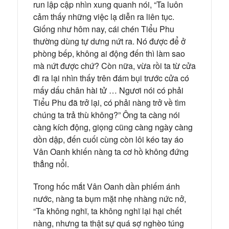
run lập cập nhìn xung quanh nói, “Ta luôn
cảm thấy những việc lạ diễn ra liên tục.
Giống như hôm nay, cái chén Tiểu Phu
thường dùng tự dưng nứt ra. Nó được để ở
phòng bếp, không ai động đến thì làm sao
mà nứt được chứ? Còn nữa, vừa rồi ta từ cửa
đi ra lại nhìn thấy trên đám bụi trước cửa có
mấy dấu chân hài tử … Ngươi nói có phải
Tiểu Phu đã trở lại, có phải nàng trở về tìm
chúng ta trả thù không?” Ông ta càng nói
càng kích động, giọng cũng càng ngày càng
dồn dập, đến cuối cùng còn lôi kéo tay áo
Vân Oanh khiến nàng ta cơ hồ không đứng
thẳng nổi.
Trong hốc mắt Vân Oanh dần phiếm ánh
nước, nàng ta bụm mặt nhẹ nhàng nức nở,
“Ta không nghĩ, ta không nghĩ lại hại chết
nàng, nhưng ta thật sự quá sợ nghèo túng