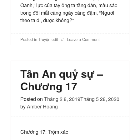
Oanh,” lực của tay ông ta tăng dần, màu sắc
trong đôi mắt càng ngày càng đậm, “Ngươi
theo ta đi, được không?”
on
Posted in
Truyện edit
Leave a Comment
Tân
An
quỷ
sự
–
Tân An quỷ sự –
Chương
18
Chương 17
Posted on
Tháng 2 8, 2019
Tháng 5 28, 2020
by
Amber Hoang
Chương 17: Trộm xác