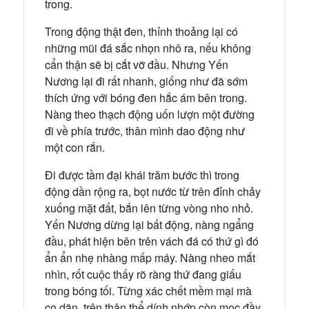
trong.
Trong động thật đen, thỉnh thoảng lại có
những mũi đá sắc nhọn nhô ra, nếu không
cẩn thận sẽ bị cắt vỡ đầu. Nhưng Yến
Nương lại đi rất nhanh, giống như đã sớm
thích ứng với bóng đen hắc ám bên trong.
Nàng theo thạch động uốn lượn một đường
đi về phía trước, thân mình dao động như
một con rắn.
Đi được tầm đại khái trăm bước thì trong
động dần rộng ra, bọt nước từ trên đỉnh chảy
xuống mặt đất, bắn lên từng vòng nho nhỏ.
Yến Nương dừng lại bất động, nàng ngẩng
đầu, phát hiện bên trên vách đá có thứ gì đó
ẩn ẩn nhẹ nhàng mấp máy. Nàng nheo mắt
nhìn, rốt cuộc thấy rõ ràng thứ đang giấu
trong bóng tối. Từng xác chết mềm mại mà
co dãn, trên thân thể dính nhớp còn mọc đầy