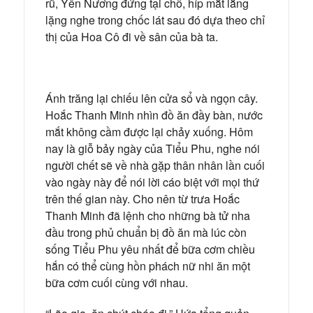
rũ, Yến Nương đứng tại chỗ, híp mắt lẳng
lặng nghe trong chốc lát sau đó dựa theo chỉ
thị của Hoa Cô đi về sân của bà ta.
Ánh trăng lại chiếu lên cửa sổ và ngọn cây.
Hoắc Thanh Minh nhìn đồ ăn đầy bàn, nước
mắt không cầm được lại chảy xuống. Hôm
nay là giỗ bảy ngày của Tiểu Phu, nghe nói
người chết sẽ về nhà gặp thân nhân lần cuối
vào ngày này để nói lời cáo biệt với mọi thứ
trên thế gian này. Cho nên từ trưa Hoắc
Thanh Minh đã lệnh cho những bà tử nha
đầu trong phủ chuẩn bị đồ ăn mà lúc còn
sống Tiểu Phu yêu nhất để bữa cơm chiều
hắn có thể cùng hồn phách nữ nhi ăn một
bữa cơm cuối cùng với nhau.