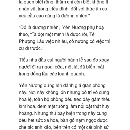
ta quen biết rộng, thậm chí còn biết không ít
nhân vật trong triều đình, đối với thức ăn có
yêu cầu cao cũng là đương nhiên.”
“Đó là đương nhiên,” Yến Nương phụ hoạ
theo, “Ta đợi một mình là được rồi, Tê
Phượng Lâu việc nhiều, cô nương có việc thì
cứ đi trước.”
Tiểu nha đầu cúi người hành lễ sau đó xoay
người đi ra ngoài cửa, một lát đã biến mất
trong đống lầu các loanh quanh.
Yến Nương đứng lên đánh giá gian phòng
này. Nơi này không lớn nhưng bố trí vô cùng
hoa lệ, toàn bộ phòng đều treo đầy gấm thêu
kim hoa, đem mặt tường làm nổi bật thật huy
hoàng. Những thứ bày biện trong này cũng
đều hết sức xa hoa, bàn gỗ nạm ngọc được
chế tác tinh xảo, bên trên có một cái bình sứ