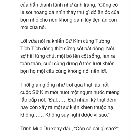
của hắn thanh lãnh như ánh trăng, “Cũng có
lẽ sói hoang đã nhìn thấy thứ gì đó ăn óc của
bọn nhỏ cho nên không dám tùy tiện ăn con
mồi của nó.”
Lời vừa nói ra khiến Sử Kim cùng Tưởng
Tích Tích đồng thời sửng sốt bất động. Nỗi
sợ hãi từng chút một bò lên cột sống, lan ra
toàn thân, cuối cùng dừng ở trên lưỡi khiến
bọn họ một câu cũng không nói nên lời.
Thời gian giống như trôi qua thật lâu, rốt
cuộc Sử Kim mới nuốt một ngụm nước miếng
lắp bắp nói, “Đại…… Đại nhân, kỳ thật đêm
nay còn xảy ra một sự kiện khiến thuộc hạ
không…… Không suy nghĩ được vì sao.”
Trình Mục Du xoay đầu, “Còn có cái gì sao?”