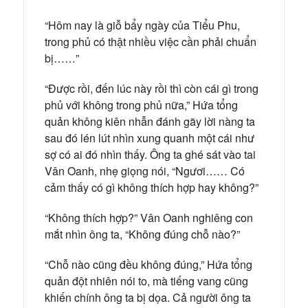
“Hôm nay là giỗ bẩy ngày của Tiểu Phu,
trong phủ có thật nhiều việc cần phải chuẩn
bị……”
“Được rồi, đến lúc này rồi thì còn cái gì trong
phủ với không trong phủ nữa,” Hứa tổng
quản không kiên nhẫn đánh gãy lời nàng ta
sau đó lén lút nhìn xung quanh một cái như
sợ có ai đó nhìn thấy. Ông ta ghé sát vào tai
Vân Oanh, nhẹ giọng nói, “Ngươi…… Có
cảm thấy có gì không thích hợp hay không?”
“Không thích hợp?” Vân Oanh nghiêng con
mắt nhìn ông ta, “Không đúng chỗ nào?”
“Chỗ nào cũng đều không đúng,” Hứa tổng
quản đột nhiên nói to, mà tiếng vang cũng
khiến chính ông ta bị dọa. Cả người ông ta