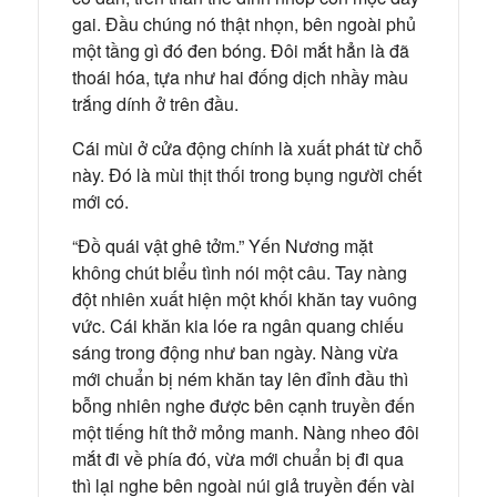
gai. Đầu chúng nó thật nhọn, bên ngoài phủ
một tầng gì đó đen bóng. Đôi mắt hẳn là đã
thoái hóa, tựa như hai đống dịch nhầy màu
trắng dính ở trên đầu.
Cái mùi ở cửa động chính là xuất phát từ chỗ
này. Đó là mùi thịt thối trong bụng người chết
mới có.
“Đồ quái vật ghê tởm.” Yến Nương mặt
không chút biểu tình nói một câu. Tay nàng
đột nhiên xuất hiện một khối khăn tay vuông
vức. Cái khăn kia lóe ra ngân quang chiếu
sáng trong động như ban ngày. Nàng vừa
mới chuẩn bị ném khăn tay lên đỉnh đầu thì
bỗng nhiên nghe được bên cạnh truyền đến
một tiếng hít thở mỏng manh. Nàng nheo đôi
mắt đi về phía đó, vừa mới chuẩn bị đi qua
thì lại nghe bên ngoài núi giả truyền đến vài