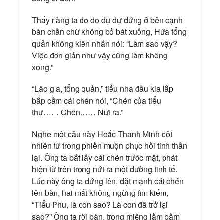
Thấy nàng ta do do dự dự đứng ở bên cạnh
bàn chần chừ không bỏ bát xuống, Hứa tổng
quản không kiên nhẫn nói: “Làm sao vậy?
Việc đơn giản như vậy cũng làm không
xong.”
“Lão gia, tổng quản,” tiểu nha đầu kia lắp
bắp cầm cái chén nói, “Chén của tiểu
thư…… Chén…… Nứt ra.”
Nghe một câu này Hoắc Thanh Minh đột
nhiên từ trong phiền muộn phục hồi tinh thần
lại. Ông ta bắt lấy cái chén trước mặt, phát
hiện từ trên trong nứt ra một đường tinh tế.
Lúc này ông ta đứng lên, đặt mạnh cái chén
lên bàn, hai mắt không ngừng tìm kiếm,
“Tiểu Phu, là con sao? Là con đã trở lại
sao?” Ông ta rời bàn, trong miệng lầm bầm