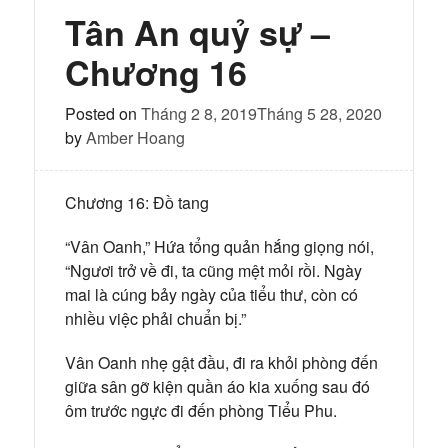
–
Tân An quỷ sự –
Chương
17
Chương 16
Posted on
Tháng 2 8, 2019
Tháng 5 28, 2020
by
Amber Hoang
Chương 16: Đồ tang
“Vân Oanh,” Hứa tổng quản hắng giọng nói,
“Ngươi trở về đi, ta cũng mệt mỏi rồi. Ngày
mai là cúng bảy ngày của tiểu thư, còn có
nhiều việc phải chuẩn bị.”
Vân Oanh nhẹ gật đầu, đi ra khỏi phòng đến
giữa sân gỡ kiện quần áo kia xuống sau đó
ôm trước ngực đi đến phòng Tiểu Phu.