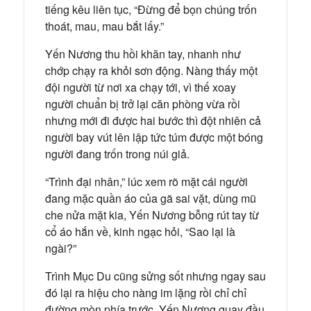
tiếng kêu liên tục, “Đừng để bọn chúng trốn
thoát, mau, mau bắt lấy.”
Yến Nương thu hồi khăn tay, nhanh như
chớp chạy ra khỏi sơn động. Nàng thấy một
đội người từ nơi xa chạy tới, vì thế xoay
người chuẩn bị trở lại căn phòng vừa rồi
nhưng mới đi được hai bước thì đột nhiên cả
người bay vút lên lập tức túm được một bóng
người đang trốn trong núi giả.
“Trình đại nhân,” lúc xem rõ mặt cái người
đang mặc quần áo của gã sai vặt, dùng mũ
che nửa mặt kia, Yến Nương bỗng rút tay từ
cổ áo hắn về, kinh ngạc hỏi, “Sao lại là
ngài?”
Trình Mục Du cũng sửng sốt nhưng ngay sau
đó lại ra hiệu cho nàng im lặng rồi chỉ chỉ
đường mòn phía trước. Yến Nương quay đầu