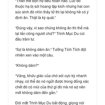
“Thân thể bọn họ đều hoàn hảo. Lúc đó
thuộc hạ bị sói hoang tập kích nhưng hai con
súc sinh đó nhìn thấy tử thi lại không hề có ý
định ăn. Thật là kỳ quái.”
“Đúng vậy, vì sao chúng không ăn thi thể mà
lại tấn công ngươi chứ?” Trình Mục Du cúi
đầu trầm tư.
“Sợ là không dám ăn.” Tưởng Tích Tích đột
nhiên xen vào một câu.
“Không dám?”
“Vâng, khứu giác của chó sói cực kỳ nhanh
nhạy, có thể do nó ngửi được trong đống xác
chết đó có mùi của thứ gì đó mà nó sợ nên
mới không dám đến gần.”
Đôi mắt Trình Mục Du bất động, giọng nói