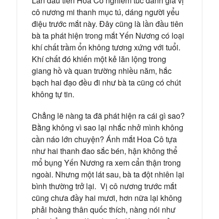
Lần đầu tiên Hoa Cô nghiêm túc đánh giá vị
cô nương mi thanh mục tú, dáng người yểu
điệu trước mắt này. Đây cũng là lần đầu tiên
bà ta phát hiện trong mắt Yến Nương có loại
khí chất trầm ổn không tương xứng với tuổi.
Khí chất đó khiến một kẻ lăn lộng trong
giang hồ và quan trường nhiều năm, hắc
bạch hai đạo đều đi như bà ta cũng có chút
không tự tin.
Chẳng lẽ nàng ta đã phát hiện ra cái gì sao?
Bằng không vì sao lại nhắc nhở mình không
cần náo lớn chuyện? Ánh mắt Hoa Cô tựa
như hai thanh đao sắc bén, hận không thể
mổ bụng Yến Nương ra xem cẩn thận trong
ngoài. Nhưng một lát sau, bà ta đột nhiên lại
bình thường trở lại. Vị cô nương trước mắt
cũng chưa đầy hai mươi, hơn nữa lại không
phải hoàng thân quốc thích, nàng nói như