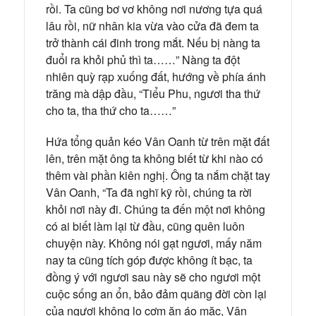
rồi. Ta cũng bơ vơ không nơi nương tựa quá
lâu rồi, nữ nhân kia vừa vào cửa đã đem ta
trở thành cái đinh trong mắt. Nếu bị nàng ta
đuổi ra khỏi phủ thì ta……” Nàng ta đột
nhiên quỳ rạp xuống đất, hướng về phía ánh
trăng mà dập đầu, “Tiểu Phu, ngươi tha thứ
cho ta, tha thứ cho ta……”
Hứa tổng quản kéo Vân Oanh từ trên mặt đất
lên, trên mặt ông ta không biết từ khi nào có
thêm vài phần kiên nghị. Ông ta nắm chặt tay
Vân Oanh, “Ta đã nghĩ kỹ rồi, chúng ta rời
khỏi nơi này đi. Chúng ta đến một nơi không
có ai biết làm lại từ đầu, cũng quên luôn
chuyện này. Không nói gạt ngươi, mấy năm
nay ta cũng tích góp được không ít bạc, ta
đồng ý với ngươi sau này sẽ cho ngươi một
cuộc sống an ổn, bảo đảm quãng đời còn lại
của ngươi không lo cơm ăn áo mặc, Vân