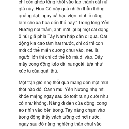
chi còn ghép từng khối vào tạo thành cái núi
giả này, Hoa Cô này quả nhiên thần thông
quảng đại, ngay cả hậu viện mình ở cũng
làm cho xa hoa đến thế này.” Trong lòng Yến
Nương nói thầm, ánh mắt lại bị một cái động
ở núi giả phía Tây Nam hấp dẫn đi qua. Cái
động kia cao tầm hai thước, chỉ có trẻ con
mới có thể miễn cưỡng chui vào, nếu là
người lớn thì chỉ có thể bò mà đi vào. Dây
mây trong động kéo dài ra ngoài, tựa như
xúc tu của quái thú.
Một trận gió nhẹ thổi qua mang đến một mùi
thối nào đó. Cánh mũi Yến Nương nhẹ hít,
khóe miệng ngay sau đó toát ra nụ cười như
có như không. Nàng đi đến cửa động, cong
eo nhìn vào bên trong. Tay nàng chạm vào
trong động thấy vách tường có hơi nước,
ngay sau đó nàng nghiêng thân chui vào