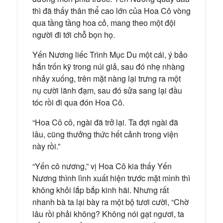
thì đã thấy thân thể cao lớn của Hoa Cô vòng
qua tầng tầng hoa cỏ, mang theo một đội
người đi tới chỗ bọn họ.
Yến Nương liếc Trình Mục Du một cái, ý bảo
hắn trốn kỹ trong núi giả, sau đó nhẹ nhàng
nhảy xuống, trên mặt nàng lại trưng ra một
nụ cười lãnh đạm, sau đó sửa sang lại đầu
tóc rồi đi qua đón Hoa Cô.
“Hoa Cô cô, ngài đã trở lại. Ta đợi ngài đã
lâu, cũng thưởng thức hết cảnh trong viện
này rồi.”
“Yến cô nương,” vị Hoa Cô kia thấy Yến
Nương thình lình xuất hiện trước mặt mình thì
không khỏi lắp bắp kinh hãi. Nhưng rất
nhanh bà ta lại bày ra một bộ tươi cười, “Chờ
lâu rồi phải không? Không nói gạt ngươi, ta