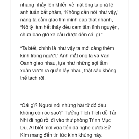
nhàng nhảy lên khiến vẻ mặt ông ta phá lệ
anh tuấn bất phàm, “Không cần nói như vậy,”
nàng ta cảm giác tim mình đập thật nhanh,
“Nô tỳ làm hết thảy đều cam tâm tình nguyện,
chưa bao giờ xa cầu được đến cái gì.”
“Ta biết, chính là như vậy ta mới càng thêm
kính trọng ngươi.” Ánh mắt ông ta và Vân
Oanh giao nhau, tựa như những sợi tầm
xuân vươn ra quấn lấy nhau, thật sâu không
thể tách rời.
“Cái gì? Ngươi nói những hài tử đó đều
không còn óc sao?” Tưởng Tích Tích dỗ Tấn
Nhi đi ngủ rồi đi vào thư phòng Trình Mục
Du. Ai biết mới vừa tiến đã nghe được Sử
Kim mang đến tin tức kinh khủng này.