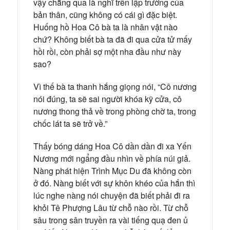
vậy chẳng qua là nghĩ trên lập trường của
bản thân, cũng không có cái gì đặc biệt.
Huống hồ Hoa Cô bà ta là nhân vật nào
chứ? Không biết bà ta đã đi qua cửa tử mấy
hồi rồi, còn phải sợ một nha đầu như này
sao?
Vì thế bà ta thanh hắng giọng nói, “Cô nương
nói đúng, ta sẽ sai người khóa kỹ cửa, cô
nương thong thả về trong phòng chờ ta, trong
chốc lát ta sẽ trở về.”
Thấy bóng dáng Hoa Cô dần dần đi xa Yến
Nương mới ngẩng đầu nhìn về phía núi giả.
Nàng phát hiện Trình Mục Du đã không còn
ở đó. Nàng biết với sự khôn khéo của hắn thì
lúc nghe nàng nói chuyện đã biết phải đi ra
khỏi Tê Phượng Lâu từ chỗ nào rồi. Từ chỗ
sâu trong sân truyền ra vài tiếng quạ đen ủ