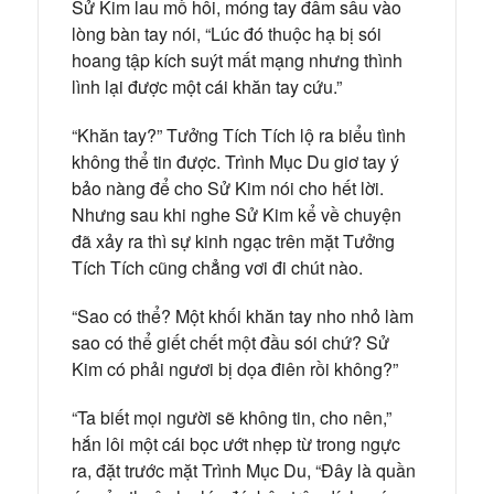
Sử Kim lau mồ hôi, móng tay đâm sâu vào
lòng bàn tay nói, “Lúc đó thuộc hạ bị sói
hoang tập kích suýt mất mạng nhưng thình
lình lại được một cái khăn tay cứu.”
“Khăn tay?” Tưởng Tích Tích lộ ra biểu tình
không thể tin được. Trình Mục Du giơ tay ý
bảo nàng để cho Sử Kim nói cho hết lời.
Nhưng sau khi nghe Sử Kim kể về chuyện
đã xảy ra thì sự kinh ngạc trên mặt Tưởng
Tích Tích cũng chẳng vơi đi chút nào.
“Sao có thể? Một khối khăn tay nho nhỏ làm
sao có thể giết chết một đầu sói chứ? Sử
Kim có phải ngươi bị dọa điên rồi không?”
“Ta biết mọi người sẽ không tin, cho nên,”
hắn lôi một cái bọc ướt nhẹp từ trong ngực
ra, đặt trước mặt Trình Mục Du, “Đây là quần