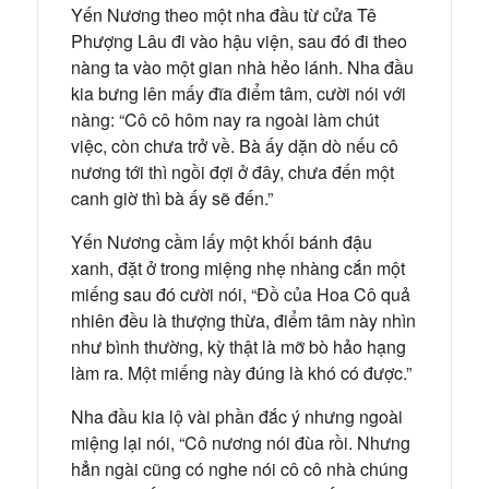
Yến Nương theo một nha đầu từ cửa Tê
Phượng Lâu đi vào hậu viện, sau đó đi theo
nàng ta vào một gian nhà hẻo lánh. Nha đầu
kia bưng lên mấy đĩa điểm tâm, cười nói với
nàng: “Cô cô hôm nay ra ngoài làm chút
việc, còn chưa trở về. Bà ấy dặn dò nếu cô
nương tới thì ngồi đợi ở đây, chưa đến một
canh giờ thì bà ấy sẽ đến.”
Yến Nương cầm lấy một khối bánh đậu
xanh, đặt ở trong miệng nhẹ nhàng cắn một
miếng sau đó cười nói, “Đồ của Hoa Cô quả
nhiên đều là thượng thừa, điểm tâm này nhìn
như bình thường, kỳ thật là mỡ bò hảo hạng
làm ra. Một miếng này đúng là khó có được.”
Nha đầu kia lộ vài phần đắc ý nhưng ngoài
miệng lại nói, “Cô nương nói đùa rồi. Nhưng
hẳn ngài cũng có nghe nói cô cô nhà chúng