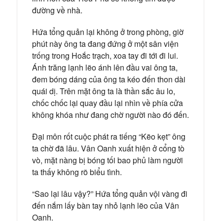
đường về nhà.
Hứa tổng quản lại không ở trong phòng, giờ
phút này ông ta đang đứng ở một sân viện
trống trong Hoắc trạch, xoa tay đi tới đi lui.
Ánh trăng lạnh lẽo ánh lên đầu vai ông ta,
đem bóng dáng của ông ta kéo đến thon dài
quái dị. Trên mặt ông ta là thần sắc âu lo,
chốc chốc lại quay đầu lại nhìn về phía cửa
không khóa như đang chờ người nào đó đến.
Đại môn rốt cuộc phát ra tiếng “Kẽo kẹt” ông
ta chờ đã lâu. Vân Oanh xuất hiện ở cổng tò
vò, mặt nàng bị bóng tối bao phủ làm người
ta thấy không rõ biểu tình.
“Sao lại lâu vậy?” Hứa tổng quản vội vàng đi
đến nắm lấy bàn tay nhỏ lạnh lẽo của Vân
Oanh.