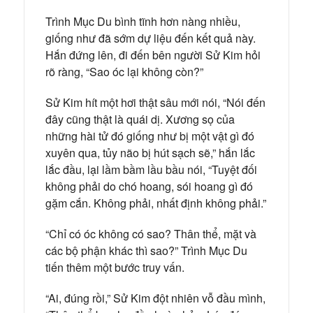
Trình Mục Du bình tĩnh hơn nàng nhiều,
giống như đã sớm dự liệu đến kết quả này.
Hắn đứng lên, đi đến bên người Sử Kim hỏi
rõ ràng, “Sao óc lại không còn?”
Sử Kim hít một hơi thật sâu mới nói, “Nói đến
đây cũng thật là quái dị. Xương sọ của
những hài tử đó giống như bị một vật gì đó
xuyên qua, tủy não bị hút sạch sẽ,” hắn lắc
lắc đầu, lại lầm bầm lầu bầu nói, “Tuyệt đối
không phải do chó hoang, sói hoang gì đó
gặm cắn. Không phải, nhất định không phải.”
“Chỉ có óc không có sao? Thân thể, mặt và
các bộ phận khác thì sao?” Trình Mục Du
tiến thêm một bước truy vấn.
“Ai, đúng rồi,” Sử Kim đột nhiên vỗ đầu mình,