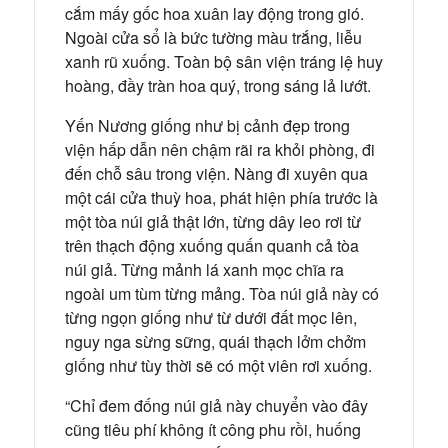
cắm mấy gốc hoa xuân lay động trong gió.
Ngoài cửa sổ là bức tường màu trắng, liễu
xanh rũ xuống. Toàn bộ sân viện tráng lệ huy
hoàng, đầy tràn hoa quý, trong sáng lả lướt.
Yến Nương giống như bị cảnh đẹp trong
viện hấp dẫn nên chậm rãi ra khỏi phòng, đi
đến chỗ sâu trong viện. Nàng đi xuyên qua
một cái cửa thuỳ hoa, phát hiện phía trước là
một tòa núi giả thật lớn, từng dây leo rơi từ
trên thạch động xuống quấn quanh cả tòa
núi giả. Từng mảnh lá xanh mọc chĩa ra
ngoài um tùm từng mảng. Tòa núi giả này có
từng ngọn giống như từ dưới đất mọc lên,
nguy nga sừng sững, quái thạch lởm chởm
giống như tùy thời sẽ có một viên rơi xuống.
“Chỉ đem đống núi giả này chuyển vào đây
cũng tiêu phí không ít công phu rồi, huống