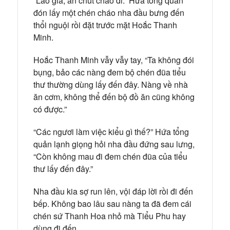
“Lão gia, ăn chút cháo đi.” Hứa tổng quản
đón lấy một chén cháo nha đầu bưng đến
thổi nguội rồi đặt trước mặt Hoắc Thanh
Minh.
Hoắc Thanh Minh vẫy vẫy tay, “Ta không đói
bụng, bảo các nàng đem bộ chén đũa tiểu
thư thường dùng lấy đến đây. Nàng về nhà
ăn cơm, không thể đến bộ đồ ăn cũng không
có được.”
“Các ngươi làm việc kiểu gì thế?” Hứa tổng
quản lạnh giọng hỏi nha đầu đứng sau lưng,
“Còn không mau đi đem chén đũa của tiểu
thư lấy đến đây.”
Nha đầu kia sợ run lên, vội đáp lời rồi đi đến
bếp. Không bao lâu sau nàng ta đã đem cái
chén sứ Thanh Hoa nhỏ mà Tiểu Phu hay
dùng đi đến.