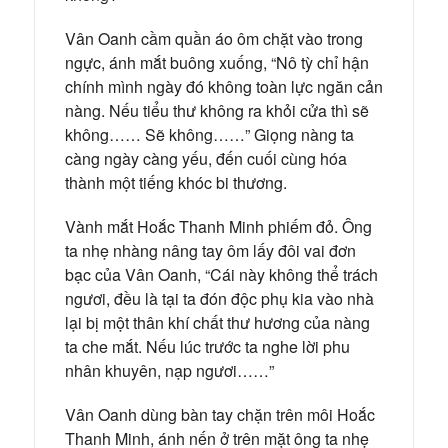
Vân Oanh cầm quần áo ôm chặt vào trong
ngực, ánh mắt buông xuống, “Nô tỳ chỉ hận
chính mình ngày đó không toàn lực ngăn cản
nàng. Nếu tiểu thư không ra khỏi cửa thì sẽ
không…… Sẽ không……” Giọng nàng ta
càng ngày càng yếu, đến cuối cùng hóa
thành một tiếng khóc bi thương.
Vành mắt Hoắc Thanh Minh phiếm đỏ. Ông
ta nhẹ nhàng nâng tay ôm lấy đôi vai đơn
bạc của Vân Oanh, “Cái này không thể trách
ngươi, đều là tại ta đón độc phụ kia vào nhà
lại bị một thân khí chất thư hương của nàng
ta che mắt. Nếu lúc trước ta nghe lời phu
nhân khuyên, nạp ngươi……”
Vân Oanh dùng bàn tay chặn trên môi Hoắc
Thanh Minh, ánh nến ở trên mặt ông ta nhẹ