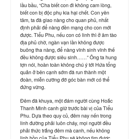
lầu bầu, “Cha biết con đi không cam lòng,
biết con bị độc phụ kia hại chết. Con yên
tâm, ta đã giao nàng cho quan phủ, nhất
định phải để nàng đền mạng cho con mới
được. Tiểu Phu, nếu con có linh thì ở âm tào
địa phủ chờ, ngàn vạn lần không được
buông tha nàng, để nàng vĩnh sinh vĩnh thế
đều không được siêu sinh……” Ông ta hung
tợn nói, hoàn toàn không chú ý tới Hứa tổng
quản ở bên cạnh sớm đã run thành một
đoàn, miễn cưỡng đỡ góc bàn mới có thể
đứng vững.
Đêm đã khuya, một đám người cùng Hoắc
Thanh Minh canh giữ trước bài vị của Tiểu
Phu. Dựa theo quy củ, đêm nay nến trong
linh đường phải luôn cháy, mọi người đều
phải thức trắng đêm mà canh, nếu không
linh hồn của Tiểu Phu sẽ không tìm được