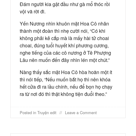
Đám người kia gật đầu như gà mổ thóc rồi
vội vã rời đi.
Yến Nương nhìn khuôn mặt Hoa Cô nhăn
thành một đoàn thì nhẹ cười nói, “Có khi
không phải kẻ cắp mà là mấy hài tử choai
choai, đúng tuổi huyết khí phương cương,
nghe tiếng của các cô nương ở Tê Phượng
Lâu nên muốn đến đây nhìn lén một chút.”
Nàng thấy sắc mặt Hoa Cô hòa hoãn một ít
thì nói tiếp, “Nếu muốn bắt họ thì nên khóa
hết cửa đi ra lầu chính, nếu để bọn họ chạy
ra từ nơi đó thì thật không tiện đuổi theo.”
on
Posted in
Truyện edit
Leave a Comment
Tân
An
quỷ
sự