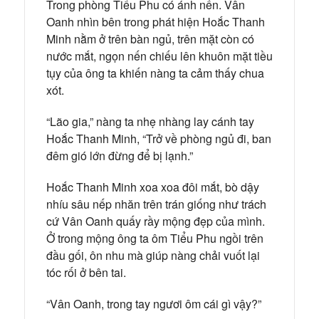
Trong phòng Tiểu Phu có ánh nến. Vân
Oanh nhìn bên trong phát hiện Hoắc Thanh
Minh nằm ở trên bàn ngủ, trên mặt còn có
nước mắt, ngọn nến chiếu lên khuôn mặt tiều
tụy của ông ta khiến nàng ta cảm thấy chua
xót.
“Lão gia,” nàng ta nhẹ nhàng lay cánh tay
Hoắc Thanh Minh, “Trở về phòng ngủ đi, ban
đêm gió lớn đừng để bị lạnh.”
Hoắc Thanh Minh xoa xoa đôi mắt, bò dậy
nhíu sâu nếp nhăn trên trán giống như trách
cứ Vân Oanh quấy rầy mộng đẹp của mình.
Ở trong mộng ông ta ôm Tiểu Phu ngồi trên
đầu gối, ôn nhu mà giúp nàng chải vuốt lại
tóc rối ở bên tai.
“Vân Oanh, trong tay ngươi ôm cái gì vậy?”