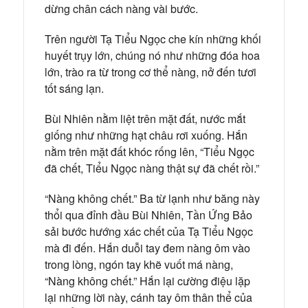
dừng chân cách nàng vài bước.
Trên người Tạ Tiểu Ngọc che kín những khối
huyết trụy lớn, chúng nó như những đóa hoa
lớn, trào ra từ trong cơ thể nàng, nở đến tươi
tốt sáng lạn.
Bùi Nhiên nằm liệt trên mặt đất, nước mắt
giống như những hạt châu rơi xuống. Hắn
nằm trên mặt đất khóc rống lên, “Tiểu Ngọc
đã chết, Tiểu Ngọc nàng thật sự đã chết rồi.”
“Nàng không chết.” Ba từ lạnh như băng này
thổi qua đỉnh đầu Bùi Nhiên, Tần Ứng Bảo
sải bước hướng xác chết của Tạ Tiểu Ngọc
mà đi đến. Hắn duỗi tay đem nàng ôm vào
trong lòng, ngón tay khẽ vuốt má nàng,
“Nàng không chết.” Hắn lại cường điệu lặp
lại những lời này, cánh tay ôm thân thể của