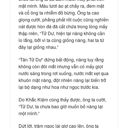
mặt mình. Máu tươi ào ạt chảy ra, đem mặt
và cổ ông ta nhiễm đỏ bừng. Ông ta cao
giọng cười, phảng phất rốt cuộc cũng nghiền
nát được hòn đá đã cất chứa trong lòng mấy
thập niên, “Tử Dư, hiện tại nàng không cần
lo lắng, bởi vì ta cũng giống nàng, hai ta từ
đây lại giống nhau.”
“Tân Tử Dư” đứng bất động, nàng tuy rằng
không còn đôi mắt nhưng vẫn có mấy giọt
nước sáng trong rơi xuống, nước mắt xẹt qua
khuôn mặt nàng, đột nhiên nàng lại biến trở
lại bộ dạng như hoa như ngọc trước kia.
Do Khắc Kiệm cũng thấy được, ông ta cười,
“Tử Dư, ta chưa bao giờ muốn bỏ nàng lại
một mình.”
Dứt lời, trâm ngọc lại giơ cao lên, ông ta