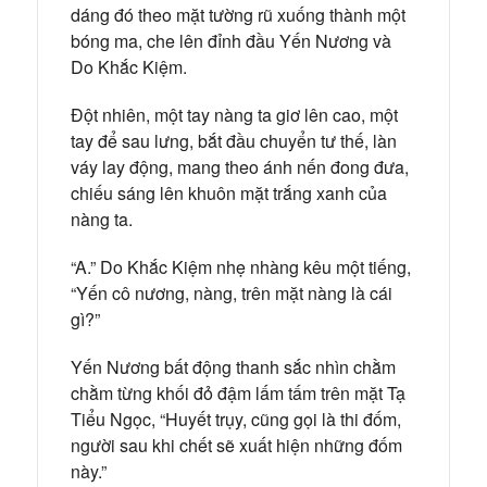
dáng đó theo mặt tường rũ xuống thành một
bóng ma, che lên đỉnh đầu Yến Nương và
Do Khắc Kiệm.
Đột nhiên, một tay nàng ta giơ lên cao, một
tay để sau lưng, bắt đầu chuyển tư thế, làn
váy lay động, mang theo ánh nến đong đưa,
chiếu sáng lên khuôn mặt trắng xanh của
nàng ta.
“A.” Do Khắc Kiệm nhẹ nhàng kêu một tiếng,
“Yến cô nương, nàng, trên mặt nàng là cái
gì?”
Yến Nương bất động thanh sắc nhìn chằm
chằm từng khối đỏ đậm lấm tấm trên mặt Tạ
Tiểu Ngọc, “Huyết trụy, cũng gọi là thi đốm,
người sau khi chết sẽ xuất hiện những đốm
này.”