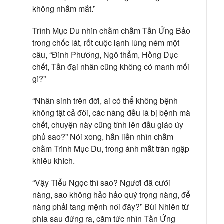
không nhắm mắt.”
Trình Mục Du nhìn chằm chằm Tần Ứng Bảo
trong chốc lát, rốt cuộc lạnh lùng ném một
câu, “Đình Phương, Ngô thẩm, Hồng Dục
chết, Tần đại nhân cũng không có manh mối
gì?”
“Nhân sinh trên đời, ai có thể không bệnh
không tật cả đời, các nàng đều là bị bệnh mà
chết, chuyện này cũng tính lên đầu giáo úy
phủ sao?” Nói xong, hắn liền nhìn chằm
chằm Trình Mục Du, trong ánh mắt tràn ngập
khiêu khích.
“Vậy Tiểu Ngọc thì sao? Ngươi đã cưới
nàng, sao không hảo hảo quý trọng nàng, để
nàng phải tang mệnh nơi đây?” Bùi Nhiên từ
phía sau đứng ra, căm tức nhìn Tần Ứng