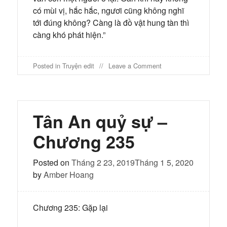
có mùi vị, hắc hắc, ngươi cũng không nghĩ
tới đúng không? Càng là đồ vật hung tàn thì
càng khó phát hiện.”
on
Posted in
Truyện edit
Leave a Comment
Tân
An
quỷ
sự
–
Tân An quỷ sự –
Chương
236
Chương 235
Posted on
Tháng 2 23, 2019
Tháng 1 5, 2020
by
Amber Hoang
Chương 235: Gặp lại