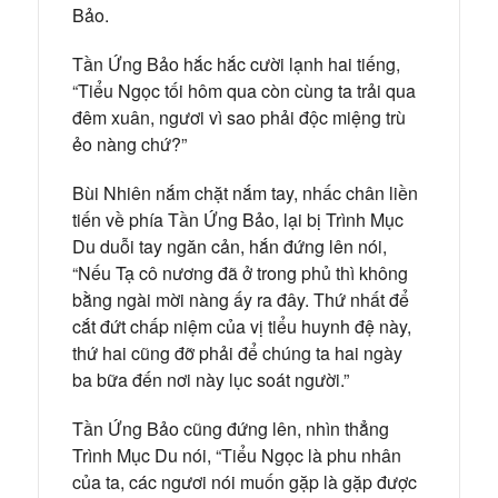
Bảo.
Tần Ứng Bảo hắc hắc cười lạnh hai tiếng,
“Tiểu Ngọc tối hôm qua còn cùng ta trải qua
đêm xuân, ngươi vì sao phải độc miệng trù
ẻo nàng chứ?”
Bùi Nhiên nắm chặt nắm tay, nhấc chân liền
tiến về phía Tần Ứng Bảo, lại bị Trình Mục
Du duỗi tay ngăn cản, hắn đứng lên nói,
“Nếu Tạ cô nương đã ở trong phủ thì không
bằng ngài mời nàng ấy ra đây. Thứ nhất để
cắt đứt chấp niệm của vị tiểu huynh đệ này,
thứ hai cũng đỡ phải để chúng ta hai ngày
ba bữa đến nơi này lục soát người.”
Tần Ứng Bảo cũng đứng lên, nhìn thẳng
Trình Mục Du nói, “Tiểu Ngọc là phu nhân
của ta, các ngươi nói muốn gặp là gặp được