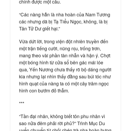
chỉnh được một câu.
“Các nàng hẳn là nha hoàn của Nam Tương
các nhưng dã bị Tạ Tiểu Ngọc, không, là bị
Tân Tử Dư giết hại.”
Vừa dứt lời, trong viện đột nhiên truyền đến
một trận tiếng cười, nũng nịu, trống trơn,
mang theo vài phần tàn nhẫn và hận ý. Chợt
một bóng hình từ cửa sổ bên gác mái lóe
qua, Yến Nương chưa thấy rõ bộ dáng người
kia nhưng lại nhìn thấy đằng sau búi tóc như
hình quạt của nàng ta có một cây trâm ngọc
hình con bướm đỏ thẫm.
***
“Tần đại nhân, không biết tôn phu nhân vì
sao nửa đêm phải rời phủ?” Trình Mục Du
uyển chuyển từ chối chén trà nha hoàn bưng