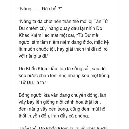
“Nàng…… Đã chết?”
“Nàng ta đã chết nên thân thể mới bị Tân Tử
Dư chiếm cứ,” nàng quay đầu lại nhìn Do
Khắc Kiệm liếc mắt một cái, “Tử Dư mà
ngươi tâm tâm niệm niệm đang ở đó, mặc kệ
là muốn chuộc tội, hay giải thích thì đi nói rõ
với nàng ta đi.”
Do Khắc Kiệm đầu tiên là sửng sốt, sau đó
kéo bước chân lên, nhẹ nhàng kêu một tiếng,
“Tử Dư, là ta.”
Bóng người kia vẫn đang chuyển động, làn
váy bay lên giống một cánh hoa thật lớn,
đem nàng vây bên trong, cũng đem mùi hôi
thối truyền đến, tràn đầy cả phòng.
Thấy thế, Do Khắc Kiệm lại đi về phía trước