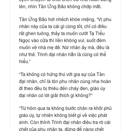
lên, nhìn Tần Ứng Bảo không chớp mắt.
Tần Ứng Bảo hơi nhếch khóe miệng, “Vị phu
nhân này của ta cái gì cũng tốt, chỉ có điều
rất ghen tuông, thấy ta muốn cưới Tạ Tiểu
Ngọc vào cửa thì liền không vui, suốt đêm
muốn về nhà mẹ đẻ. Nữ nhân ấy mà, đều là
như thế. Trình đại nhân hẳn là cũng có thể
hiểu.”
“Ta không có hứng thú với gia sự của Tần
đại nhân, chỉ là tôn phu nhân cùng nha hoàn
đi theo đều bị thiêu đến cháy đen, giáo úy
đại nhân có lời giải thích gì không?”
“Từ hôm qua ta không bước chân ra khỏi phủ
giáo úy, tự nhiên không biết gì về việc phát
sinh. Còn thỉnh Trình đại nhân điều tra rõ cái
chết của phu nhân ta, đừng để nàng chết