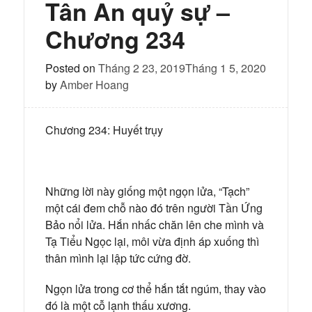
–
Tân An quỷ sự –
Chương
235
Chương 234
Posted on
Tháng 2 23, 2019
Tháng 1 5, 2020
by
Amber Hoang
Chương 234: Huyết trụy
Những lời này giống một ngọn lửa, “Tạch”
một cái đem chỗ nào đó trên người Tần Ứng
Bảo nổi lửa. Hắn nhấc chăn lên che mình và
Tạ Tiểu Ngọc lại, môi vừa định áp xuống thì
thân mình lại lập tức cứng đờ.
Ngọn lửa trong cơ thể hắn tắt ngúm, thay vào
đó là một cỗ lạnh thấu xương.