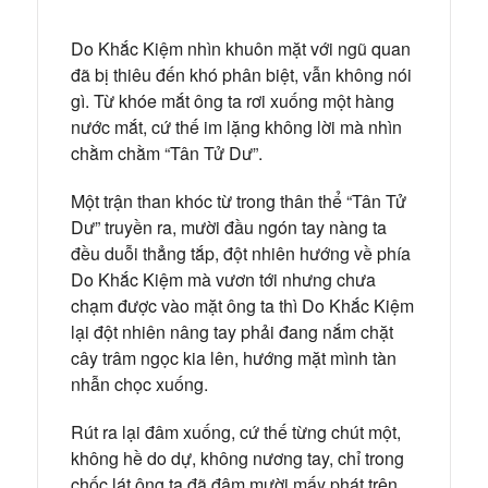
Do Khắc Kiệm nhìn khuôn mặt với ngũ quan
đã bị thiêu đến khó phân biệt, vẫn không nói
gì. Từ khóe mắt ông ta rơi xuống một hàng
nước mắt, cứ thế im lặng không lời mà nhìn
chằm chằm “Tân Tử Dư”.
Một trận than khóc từ trong thân thể “Tân Tử
Dư” truyền ra, mười đầu ngón tay nàng ta
đều duỗi thẳng tắp, đột nhiên hướng về phía
Do Khắc Kiệm mà vươn tới nhưng chưa
chạm được vào mặt ông ta thì Do Khắc Kiệm
lại đột nhiên nâng tay phải đang nắm chặt
cây trâm ngọc kia lên, hướng mặt mình tàn
nhẫn chọc xuống.
Rút ra lại đâm xuống, cứ thế từng chút một,
không hề do dự, không nương tay, chỉ trong
chốc lát ông ta đã đâm mười mấy phát trên