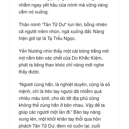
nhắm ngay yết hầu của mình mà vững vàng
cắm nó xuống.
Thân mình “Tân Tử Dư” run lên, bỗng nhiên
cả người mềm nhũn, ngã xuống đất. Nàng
hiện giờ lại là Tạ Tiểu Ngọc.
Yến Nương nhìn thấy một cái bóng trắng mờ
mịt nằm bên xác chết của Do Khắc Kiệm,
phát ra tiếng than khóc chỉ nàng mới nghe
thấy được.
“Ngươi cùng hắn, là nghiệt duyên, cũng là số
mệnh, chỉ là trên tay ngưoi đã nhiễm quá
nhiều máu tươi, cho dù tới địa phủ cũng
không thể cùng hắn ở bên nhau. Vậy để ta
giúp các ngươi một lần đi.” Bàn tay nàng
vung lên, một khối khăn tay thổi qua hồn
phách Tân Tử Dư, đem nó cuốn lại, cuối