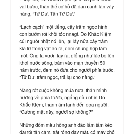
vài bước, thân thể cơ hồ đã dán cạnh làn váy
nàng, “Tử Dư, Tân Tử Dư.”
“Lạch cạch” một tiếng, cây trâm ngọc hình
con bướm rơi khỏi tóc nnagf. Do Khắc Kiệm
cúi người nhặt nó lên, lại lấy nửa cây trâm
kia từ trong vạt áo ra, đem chúng hợp làm
một. Ông ta vươn tay ra, giống như lúc bò lên
khỏi nước sông, bám vào mạn thuyền 50
năm trước, đem nó đưa cho người phía trước,
“Tử Dư, trâm ngọc, trả lại cho nàng.”
Nàng rốt cuộc không múa nữa, thân mình
hướng về phía trước, ngẩng đầu nhìn Do
Khắc Kiệm, thanh âm lạnh đến dọa người,
“Gương mặt này, ngươi sợ không?”
Những đốm màu hồng anh đào lấm tấm kéo
dài tới tận cằm, trải rộng đầy mặt, có mấy chỗ