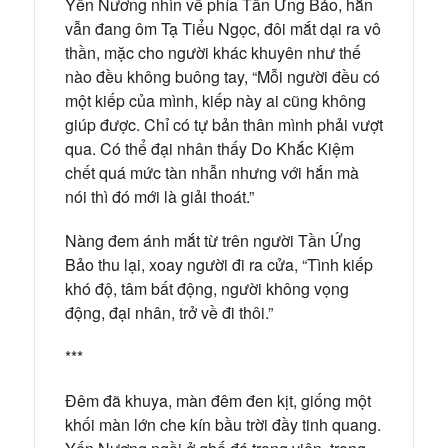
Yến Nương nhìn về phía Tần Ứng Bảo, hắn
vẫn đang ôm Tạ Tiểu Ngọc, đôi mắt dại ra vô
thần, mặc cho người khác khuyên như thế
nào đều không buông tay, “Mỗi người đều có
một kiếp của mình, kiếp này ai cũng không
giúp được. Chỉ có tự bản thân mình phải vượt
qua. Có thể đại nhân thấy Do Khắc Kiệm
chết quá mức tàn nhẫn nhưng với hắn mà
nói thì đó mới là giải thoát.”
Nàng đem ánh mắt từ trên người Tần Ứng
Bảo thu lại, xoay người đi ra cửa, “Tình kiếp
khó độ, tâm bất động, người không vọng
động, đại nhân, trở về đi thôi.”
***
Đêm đã khuya, màn đêm đen kịt, giống một
khối màn lớn che kín bầu trời đầy tinh quang.