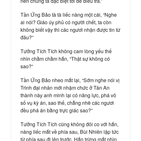
nên chúng ta đặc biệt tới để điều tra.”
Tần Ứng Bảo tà tà liếc nàng một cái, “Nghe
ai nói? Giáo úy phủ có người chết, ta còn
không biết vậy thì các ngươi nhận được tin từ
đâu?”
Tưởng Tích Tích không cam lòng yếu thế
nhìn chằm chằm hắn, “Thật sự không có
sao?”
Tần Ứng Bảo nheo mắt lại, “Sớm nghe nói vị
Trình đại nhân mới nhậm chức ở Tân An
thành này anh minh lại có năng lực, phá vô
số vụ kỳ án, sao thế, chẳng nhẽ các ngươi
đều phá án bằng trực giác sao?”
Tưởng Tích Tích cũng không đôi co với hắn,
nàng liếc mắt về phía sau, Bùi Nhiên lập tức
từ phía sau đi lên trước. Hắn trừng mắt nhìn