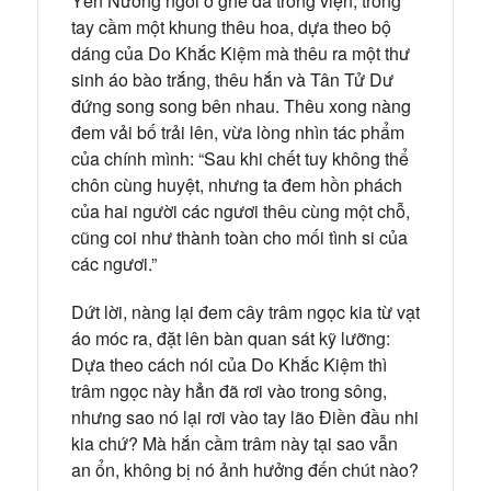
Yến Nương ngồi ở ghế đá trong viện, trong
tay cầm một khung thêu hoa, dựa theo bộ
dáng của Do Khắc Kiệm mà thêu ra một thư
sinh áo bào trắng, thêu hắn và Tân Tử Dư
đứng song song bên nhau. Thêu xong nàng
đem vải bố trải lên, vừa lòng nhìn tác phẩm
của chính mình: “Sau khi chết tuy không thể
chôn cùng huyệt, nhưng ta đem hồn phách
của hai người các ngươi thêu cùng một chỗ,
cũng coi như thành toàn cho mối tình si của
các ngươi.”
Dứt lời, nàng lại đem cây trâm ngọc kia từ vạt
áo móc ra, đặt lên bàn quan sát kỹ lưỡng:
Dựa theo cách nói của Do Khắc Kiệm thì
trâm ngọc này hẳn đã rơi vào trong sông,
nhưng sao nó lại rơi vào tay lão Điền đầu nhi
kia chứ? Mà hắn cầm trâm này tại sao vẫn
an ổn, không bị nó ảnh hưởng đến chút nào?