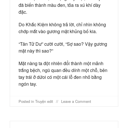
đã biến thành màu đen, tỏa ra xú khí dày
đặc.
Do Khắc Kiệm không trả lời, chỉ nhìn không
chớp mắt vào gương mặt khủng bố kia.
“Tân Tử Dư” cười cười, “Sợ sao? Vậy gương
mặt này thì sao?”
Mặt nàng ta đột nhiên đổi thành một mảnh
trắng bệch, ngũ quan đều dính một chỗ, bên
tay trái ở dứoi có một cái lỗ đen nhỏ bằng
ngón tay.
on
Posted in
Truyện edit
Leave a Comment
Tân
An
quỷ
sự