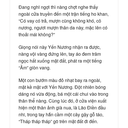
Đang nghĩ ngợi thì nàng chợt nghe thấy
ngoài cửa truyền đến một trận tiếng ho khan,
“Có vay có trả, mượn cũng không khó, cô
nương, ngươi mượn thân da này, mặc lên có
thoải mái không?”
Giọng nói này Yến Nương nhận ra được,
nàng vội vàng đứng lên, tay áo đem trâm
ngọc hất xuống mặt đất, phát ra một tiếng
“Ầm” giòn vang.
Một con bướm màu đỏ nhạt bay ra ngoài,
mặt kề mặt với Yến Nương. Đột nhiên bóng
dáng nó vừa động, bá một cái chui vào trong
thân thể nàng. Cùng lúc đó, ở cửa viện xuất
hiện một thân ảnh già nua, là Lão Điền đầu
nhi, trong tay hắn cầm một cây gậy gỗ táo,
“Tháp tháp tháp” gõ trên mặt đất đi đến.