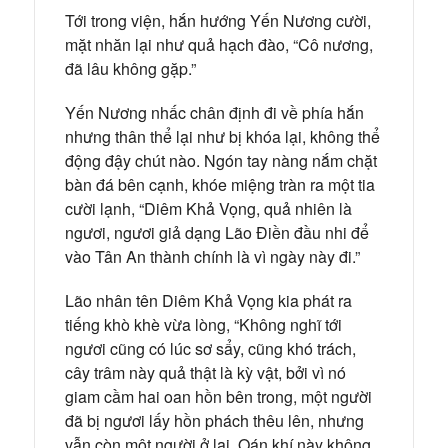
Tới trong viện, hắn hướng Yến Nương cười,
mặt nhăn lại như quả hạch đào, “Cô nương,
đã lâu không gặp.”
Yến Nương nhấc chân định đi về phía hắn
nhưng thân thể lại như bị khóa lại, không thể
động đậy chút nào. Ngón tay nàng nắm chặt
bàn đá bên cạnh, khóe miệng tràn ra một tia
cười lạnh, “Diêm Khả Vọng, quả nhiên là
ngươi, ngươi giả dạng Lão Điền đầu nhi để
vào Tân An thành chính là vì ngày này đi.”
Lão nhân tên Diêm Khả Vọng kia phát ra
tiếng khò khè vừa lòng, “Không nghĩ tới
ngươi cũng có lúc sơ sẩy, cũng khó trách,
cây trâm này quả thật là kỳ vật, bởi vì nó
giam cầm hai oan hồn bên trong, một người
đã bị ngươi lấy hồn phách thêu lên, nhưng
vẫn còn một người ở lại. Oán khí này không