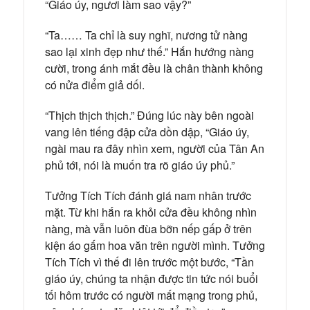
“Giáo úy, ngươi làm sao vậy?”
“Ta…… Ta chỉ là suy nghĩ, nương tử nàng
sao lại xinh đẹp như thế.” Hắn hướng nàng
cười, trong ánh mắt đều là chân thành không
có nửa điểm giả dối.
“Thịch thịch thịch.” Đúng lúc này bên ngoài
vang lên tiếng đập cửa dồn dập, “Giáo úy,
ngài mau ra đây nhìn xem, người của Tân An
phủ tới, nói là muốn tra rõ giáo úy phủ.”
Tưởng Tích Tích đánh giá nam nhân trước
mặt. Từ khi hắn ra khỏi cửa đều không nhìn
nàng, mà vẫn luôn đùa bỡn nếp gấp ở trên
kiện áo gấm hoa văn trên người mình. Tưởng
Tích Tích vì thế đi lên trước một bước, “Tần
giáo úy, chúng ta nhận được tin tức nói buổi
tối hôm trước có người mất mạng trong phủ,