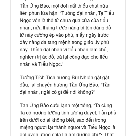
Tần Ứng Bảo, một đôi mắt thiếu chút nữa
liền phun lửa hận, “Tưởng đại nhân, Tạ Tiểu
Ngọc vốn là thê tử chưa qua cửa của tiểu
nhân, nửa tháng trước nàng bị tên đăng đồ
tử này cường ép vào phủ, mấy ngày trước
đây nàng đã tang mệnh trong giáo úy phủ
này. Thỉnh đại nhân vì tiểu nhân làm chủ,
nghiêm trị ác đồ, trả lại công đạo cho tiểu
nhân và Tiểu Ngọc.”
Tưởng Tích Tích hướng Bùi Nhiên gật gật
đầu, lại chuyển hướng Tần Ứng Bảo, “Tần
đại nhân, ngài có gì để nói không?”
Tần Ứng Bảo cười lạnh một tiếng, “Ta cùng
Tạ cô nương lưỡng tình tương duyệt, Tần phủ
trên dưới có ai không biết, sao đến trong
miệng ngươi lại thành ngươi và Tiểu Ngọc là
đôi uyên ương chia lìa âm dương chứ? Thật