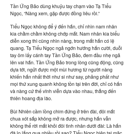
Tần Ứng Bảo dùng khuỷu tay chạm vào Tạ Tiểu
Ngọc, “Nàng xem, gặp được đồng liêu rồi.”
Tiểu Ngọc không để ý đến hắn, chỉ nhìn nam nhân
kia chằm chằm không chớp mắt. Nam nhân kia biểu
diễn xong thì cũng nhìn nàng, trong mắt hắn có lệ
quang. Tạ Tiểu Ngọc ngả ngớn hướng hắn cười, duỗi
tay ôm lấy cánh tay Tần Ứng Bảo, đem đầu nhẹ ngả
lên vai hắn. Tần Ứng Bảo trong lòng cũng động, cũng
dựa tới, ngửi được một mùi hương từ người nàng
khiến hắn nhất thời như si như say, phảng phất như
mọi thứ xung quanh không tồn tại trên đời, chỉ có hắn
và nàng cứ thế vĩnh viễn dựa vào nhau, thẳng đến
thiên hoang địa lão.
Bùi Nhiên cầm lồng chim đứng ở trên đài, đôi mắt
chua xót sắp không mở ra được, nhưng hắn vẫn
không thể rời mắt khỏi đôi tình nhân dưới đài: Là hắn
đã lo lắng qua nhiều rồi sao? Tiểu Ngọc hiện tại mặc