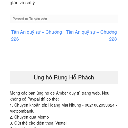
giác và sát ý.
Posted in
Truyện edit
Điều
Tân An quỷ sự – Chương
Tân An quỷ sự – Chương
hướng
226
228
bài
viết
Ủng hộ Rừng Hổ Phách
Mong các bạn ủng hộ để Amber duy trì trang web. Nếu
không có Paypal thì có thể:
1. Chuyển khoản tới: Hoang Mai Nhung - 0021002033624 -
Vietcombank.
2. Chuyển qua Momo
3. Gửi thẻ cào điện thoại Viettel