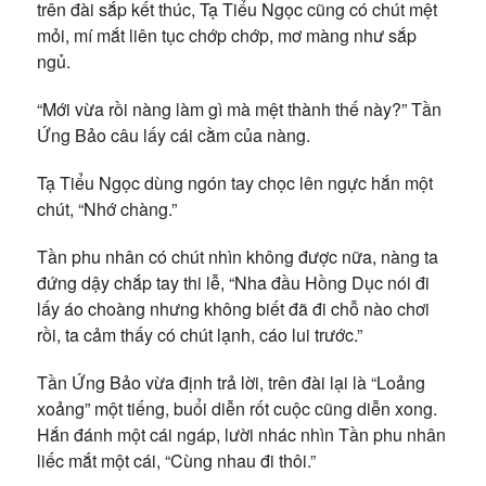
trên đài sắp kết thúc, Tạ Tiểu Ngọc cũng có chút mệt
mỏi, mí mắt liên tục chớp chớp, mơ màng như sắp
ngủ.
“Mới vừa rồi nàng làm gì mà mệt thành thế này?” Tần
Ứng Bảo câu lấy cái cằm của nàng.
Tạ Tiểu Ngọc dùng ngón tay chọc lên ngực hắn một
chút, “Nhớ chàng.”
Tần phu nhân có chút nhìn không được nữa, nàng ta
đứng dậy chắp tay thi lễ, “Nha đầu Hồng Dục nói đi
lấy áo choàng nhưng không biết đã đi chỗ nào chơi
rồi, ta cảm thấy có chút lạnh, cáo lui trước.”
Tần Ứng Bảo vừa định trả lời, trên đài lại là “Loảng
xoảng” một tiếng, buổi diễn rốt cuộc cũng diễn xong.
Hắn đánh một cái ngáp, lười nhác nhìn Tần phu nhân
liếc mắt một cái, “Cùng nhau đi thôi.”