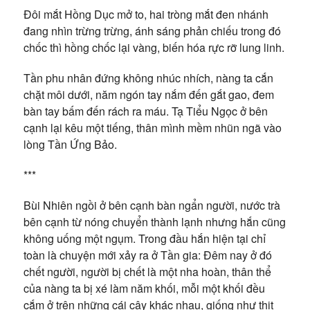
Đôi mắt Hồng Dục mở to, hai tròng mắt đen nhánh
đang nhìn trừng trừng, ánh sáng phản chiếu trong đó
chốc thì hồng chốc lại vàng, biến hóa rực rỡ lung linh.
Tần phu nhân đứng không nhúc nhích, nàng ta cắn
chặt môi dưới, năm ngón tay nắm đến gắt gao, đem
bàn tay bấm đến rách ra máu. Tạ Tiểu Ngọc ở bên
cạnh lại kêu một tiếng, thân mình mềm nhũn ngã vào
lòng Tần Ứng Bảo.
***
Bùi Nhiên ngồi ở bên cạnh bàn ngẩn người, nước trà
bên cạnh từ nóng chuyển thành lạnh nhưng hắn cũng
không uống một ngụm. Trong đầu hắn hiện tại chỉ
toàn là chuyện mới xảy ra ở Tần gia: Đêm nay ở đó
chết người, người bị chết là một nha hoàn, thân thể
của nàng ta bị xé làm năm khối, mỗi một khối đều
cắm ở trên những cái cây khác nhau, giống như thịt