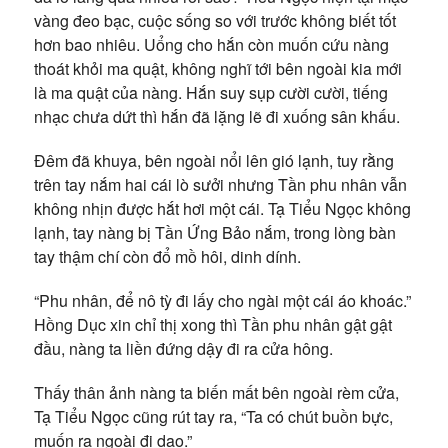
vàng đeo bạc, cuộc sống so với trước không biết tốt
hơn bao nhiêu. Uổng cho hắn còn muốn cứu nàng
thoát khỏi ma quật, không nghĩ tới bên ngoài kia mới
là ma quật của nàng. Hắn suy sụp cười cười, tiếng
nhạc chưa dứt thì hắn đã lặng lẽ đi xuống sân khấu.
Đêm đã khuya, bên ngoài nổi lên gió lạnh, tuy rằng
trên tay nắm hai cái lò sưởi nhưng Tần phu nhân vẫn
không nhịn được hắt hơi một cái. Tạ Tiểu Ngọc không
lạnh, tay nàng bị Tần Ứng Bảo nắm, trong lòng bàn
tay thậm chí còn đổ mồ hôi, dinh dính.
“Phu nhân, để nô tỳ đi lấy cho ngài một cái áo khoác.”
Hồng Dục xin chỉ thị xong thì Tần phu nhân gật gật
đầu, nàng ta liền đứng dậy đi ra cửa hông.
Thấy thân ảnh nàng ta biến mất bên ngoài rèm cửa,
Tạ Tiểu Ngọc cũng rút tay ra, “Ta có chút buồn bực,
muốn ra ngoài đi dạo.”