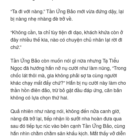
“Ta đi với nàng.” Tần Ứng Bảo mới vừa đứng dậy, lại
bị nàng nhẹ nhàng đè trở về.
“Không cần, ta chỉ tùy tiện đi dạo, khách khứa còn ở
đây nhiều thế kia, nào có chuyện chủ nhân lại rời đi
chứ.”
Tần Ứng Bảo còn muốn nói gì nữa nhưng Tạ Tiểu
Ngọc đã hướng hắn nở nụ cười như làm nũng, “Trong
chốc lát thôi mà, gia không phải sợ ta cùng người
khác chạy mất đấy chứ?” Hắn bị nụ cười này làm cho
thần hồn điên đảo, trừ bỏ gật đầu đáp ứng, căn bản
không có lựa chọn thứ hai.
Quả nhiên như nàng nói, không đến nửa canh giờ,
nàng đã trở lại, tiếp nhận lò sưởi nha hoàn đưa qua
sau đó tiếp tục rúc vào bên cạnh Tần Ứng Bảo, cùng
hắn nhìn chằm chằm sân khấu kịch. Mắt thấy vở diễn