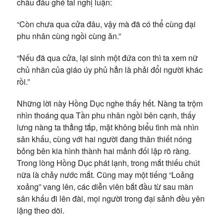
châu đầu ghé tai nghị luận:
“Còn chưa qua cửa đâu, vậy mà đã có thể cùng đại
phu nhân cùng ngồi cùng ăn.”
“Nếu đã qua cửa, lại sinh một đứa con thì ta xem nữ
chủ nhân của giáo úy phủ hẳn là phải đổi người khác
rồi.”
Những lời này Hồng Dục nghe thấy hết. Nàng ta trộm
nhìn thoáng qua Tần phu nhân ngồi bên cạnh, thấy
lưng nàng ta thẳng tắp, mặt không biểu tình mà nhìn
sân khấu, cùng với hai người đang thân thiết nóng
bỏng bên kia hình thành hai mảnh đối lập rõ ràng.
Trong lòng Hồng Dục phát lạnh, trong mắt thiếu chút
nữa là chảy nước mắt. Cũng may một tiếng “Loảng
xoảng” vang lên, các diễn viên bắt đầu từ sau màn
sân khấu đi lên đài, mọi người trong đại sảnh đều yên
lặng theo dõi.