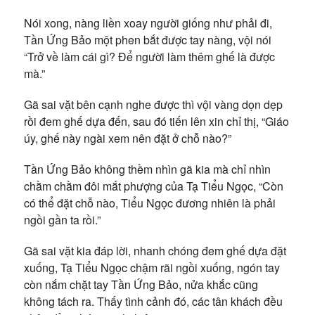
Nói xong, nàng liền xoay người giống như phải đi,
Tần Ứng Bảo một phen bắt được tay nàng, vội nói
“Trở về làm cái gì? Để người làm thêm ghế là được
mà.”
Gã sai vặt bên cạnh nghe được thì vội vàng dọn dẹp
rồi đem ghế dựa đến, sau đó tiến lên xin chỉ thị, “Giáo
úy, ghế này ngài xem nên đặt ở chỗ nào?”
Tần Ứng Bảo không thềm nhìn gã kia mà chỉ nhìn
chằm chằm đôi mắt phượng của Tạ Tiểu Ngọc, “Còn
có thể đặt chỗ nào, Tiểu Ngọc đương nhiên là phải
ngồi gần ta rồi.”
Gã sai vặt kia đáp lời, nhanh chóng đem ghế dựa đặt
xuống, Tạ Tiểu Ngọc chậm rãi ngồi xuống, ngón tay
còn nắm chặt tay Tần Ứng Bảo, nửa khắc cũng
không tách ra. Thấy tình cảnh đó, các tân khách đều