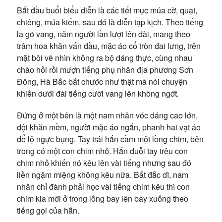
Bắt đầu buổi biểu diễn là các tiết mục múa cờ, quạt,
chiêng, múa kiếm, sau đó là diễn tạp kịch. Theo tiếng
la gõ vang, năm người lần lượt lên đài, mang theo
trâm hoa khăn vấn đầu, mặc áo cổ tròn đai lưng, trên
mặt bôi vẽ nhìn không ra bộ dáng thực, cùng nhau
chào hỏi rồi mượn tiếng phụ nhân địa phương Sơn
Đông, Hà Bắc bắt chước như thật mà nói chuyện
khiến dưới đài tiếng cười vang lên không ngớt.
Đứng ở một bên là một nam nhân vóc dáng cao lớn,
đội khăn mềm, người mặc áo ngắn, phanh hai vạt áo
để lộ ngực bụng. Tay trái hắn cầm một lồng chim, bên
trong có một con chim nhỏ. Hắn duỗi tay trêu con
chim nhỏ khiến nó kêu lên vài tiếng nhưng sau đó
liền ngậm miệng không kêu nữa. Bất đắc dĩ, nam
nhân chỉ đành phải học vài tiếng chim kêu thì con
chim kia mới ở trong lồng bay lên bay xuống theo
tiếng gọi của hắn.