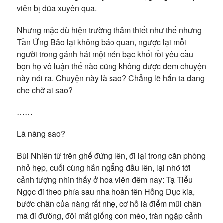
viên bị đũa xuyên qua.
Nhưng mặc dù hiện trường thảm thiết như thế nhưng
Tần Ứng Bảo lại không báo quan, ngược lại mỗi
người trong gánh hát một nén bạc khối rồi yêu cầu
bọn họ vô luận thế nào cũng không được đem chuyện
này nói ra. Chuyện này là sao? Chẳng lẽ hắn ta đang
che chở ai sao?
……
Là nàng sao?
Bùi Nhiên từ trên ghế đứng lên, đi lại trong căn phòng
nhỏ hẹp, cuối cùng hắn ngẩng đầu lên, lại nhớ tới
cảnh tượng nhìn thấy ở hoa viên đêm nay: Tạ Tiểu
Ngọc đi theo phía sau nha hoàn tên Hồng Dục kia,
bước chân của nàng rất nhẹ, cơ hồ là điểm mũi chân
mà đi đường, đôi mắt giống con mèo, tràn ngập cảnh