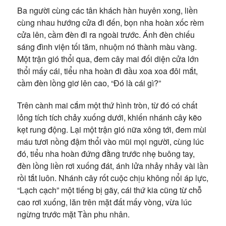
Ba người cùng các tân khách hàn huyên xong, liền
cùng nhau hướng cửa đi đến, bọn nha hoàn xốc rèm
cửa lên, cầm đèn đi ra ngoài trước. Ánh đèn chiếu
sáng đình viện tối tăm, nhuộm nó thành màu vàng.
Một trận gió thổi qua, đem cây mai đối diện cửa lớn
thổi mấy cái, tiểu nha hoàn đi đầu xoa xoa đôi mắt,
cầm đèn lồng giơ lên cao, “Đó là cái gì?”
Trên cành mai cắm một thứ hình tròn, từ đó có chất
lỏng tích tích chảy xuống dưới, khiến nhánh cây kẽo
kẹt rung động. Lại một trận gió nữa xông tới, đem mùi
máu tươi nồng đậm thổi vào mũi mọi người, cùng lúc
đó, tiểu nha hoàn đứng đằng trước nhẹ buông tay,
đèn lồng liền rơi xuống đát, ánh lửa nhảy nhảy vài lần
rồi tắt luôn. Nhánh cây rốt cuộc chịu không nổi áp lực,
“Lạch cạch” một tiếng bị gãy, cái thứ kia cũng từ chỗ
cao rơi xuống, lăn trên mặt đất mấy vòng, vừa lúc
ngừng trước mặt Tần phu nhân.