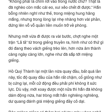
“Không phải là chim rơi vào trong nước chứ? Thật là
đã nghèo còn mắc cái eo, xui xẻo chết đi được.” Hắn
bỗng nhiên nghĩ như thế, trong miệng hung hăng
mắng, nhưng trong lòng lại nhẹ nhàng hơn vài phần,
đứng lên vỗ vỗ quần liền muốn trở về phòng.
Nhưng mới vừa đi được ra vài bước, chợt nghe một
trận “Lả tả” từ trong giếng truyền ra, hình như có thứ gì
đó đang theo vách giếng trèo lên, hơn nữa âm thành
càng ngày càng lớn, nghe như đã sắp tới miệng
giếng.
Hồ Quý Thành lại một lần nữa quay đầu, bất quá lần
này, tốc độ quay đầu của hắn rất chậm, cổ giống như
bị cứng lại, mỗi cử động đều phải phí không ít sức
lực. Dù vậy, mới xoay được một nửa thì hắn đã không
dám động nữa, hai tròng mắt hắn nghiêng nghiêng,
dư quang đánh giá miệng giếng đầy cỏ dại.