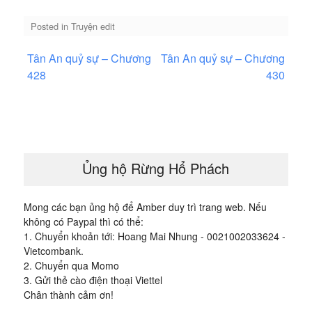
Posted in
Truyện edit
Điều
Tân An quỷ sự – Chương
Tân An quỷ sự – Chương
hướng
428
430
bài
viết
Ủng hộ Rừng Hổ Phách
Mong các bạn ủng hộ để Amber duy trì trang web. Nếu
không có Paypal thì có thể:
1. Chuyển khoản tới: Hoang Mai Nhung - 0021002033624 -
Vietcombank.
2. Chuyển qua Momo
3. Gửi thẻ cào điện thoại Viettel
Chân thành cảm ơn!