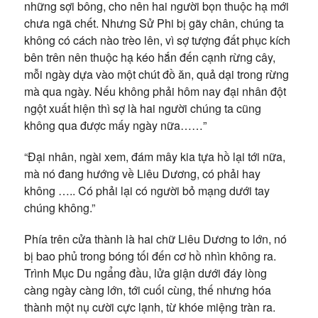
những sợi bông, cho nên hai người bọn thuộc hạ mới
chưa ngã chết. Nhưng Sử Phi bị gãy chân, chúng ta
không có cách nào trèo lên, vì sợ tượng đất phục kích
bên trên nên thuộc hạ kéo hắn đến cạnh rừng cây,
mỗi ngày dựa vào một chút đồ ăn, quả dại trong rừng
mà qua ngày. Nếu không phải hôm nay đại nhân đột
ngột xuất hiện thì sợ là hai người chúng ta cũng
không qua được mấy ngày nữa……”
“Đại nhân, ngài xem, đám mây kia tựa hồ lại tới nữa,
mà nó đang hướng về Liêu Dương, có phải hay
không ….. Có phải lại có người bỏ mạng dưới tay
chúng không.”
Phía trên cửa thành là hai chữ Liêu Dương to lớn, nó
bị bao phủ trong bóng tối đến cơ hồ nhìn không ra.
Trình Mục Du ngẩng đầu, lửa giận dưới đáy lòng
càng ngày càng lớn, tới cuối cùng, thế nhưng hóa
thành một nụ cười cực lạnh, từ khóe miệng tràn ra.