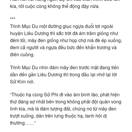
kia, rốt cuộc cũng không thể động đậy nữa.
***
Trình Mục Du một đường giục ngựa đuổi tơi ngoài
huyện Liêu Dương thì sắc trời đã ám trầm giống như
đêm tối, mây đen giống như họp chợ mà đè ép xuống,
đem cả người và ngựa đều bức đến khẩn trương và
điên cuồng.
Trình Mục Du nhìn đám mây đen trước mặt đang tiến
dần đến gần Liêu Dương thì trong đầu lại nhớ lại lời
Sử Kim nói.
“Thuộc hạ cùng Sử Phi đi vào âm binh tào, phát hiện
thứ đáng sợ nhất bên trong không phải đội quân vong
linh kia, mà là đám tượng đất, chúng nó từ mây đen
trượt xuống, dán trên lưng thuộc hạ, tanh hôi dị
thường……”