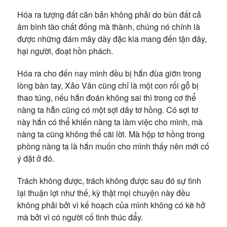
Hóa ra tượng đất căn bản không phải do bùn đất cả
âm bình tào chất đống mà thành, chúng nó chính là
được những đám mây dày đặc kia mang đến tận đây,
hại người, đoạt hồn phách.
Hóa ra cho đến nay mình đều bị hắn đùa giỡn trong
lòng bàn tay, Xảo Vân cũng chỉ là một con rối gỗ bị
thao túng, nếu hắn đoán không sai thì trong cơ thể
nàng ta hẳn cũng có một sợi dây tơ hồng. Có sợi tơ
này hắn có thể khiến nàng ta làm việc cho mình, mà
nàng ta cũng không thể cãi lời. Mà hộp tơ hồng trong
phòng nàng ta là hắn muốn cho mình thấy nên mới cố
ý đặt ở đó.
Trách không được, trách không được sau đó sự tình
lại thuận lợi như thế, kỳ thật mọi chuyện này đều
không phải bởi vì kế hoạch của mình không có kẽ hở
mà bởi vì có người cố tình thúc đẩy.