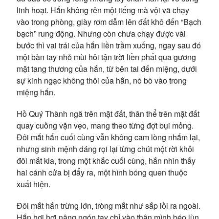
linh hoạt. Hắn không rên một tiếng mà vội vã chạy
vào trong phòng, giày rơm dẫm lên đất khô đến “Bạch
bạch” rung động. Nhưng còn chưa chạy được vài
bước thì vai trái của hắn liền trầm xuống, ngay sau đó
một bàn tay nhỏ mùi hôi tận trời liền phất qua gương
mặt tang thương của hắn, từ bên tai đến miệng, dưới
sự kinh ngạc không thôi của hắn, nó bò vào trong
miệng hắn.
Hồ Quý Thành ngã trên mặt đất, thân thể trên mặt đất
quay cuồng vặn vẹo, mang theo từng đợt bụi mỏng.
Đôi mắt hắn cuối cùng vẫn không cam lòng nhắm lại,
nhưng sinh mệnh dáng rọi lại từng chút một rời khỏi
đôi mắt kia, trong một khắc cuối cùng, hắn nhìn thấy
hai cánh cửa bị đẩy ra, một hình bóng quen thuộc
xuất hiện.
Đôi mắt hắn trừng lớn, tròng mắt như sắp lồi ra ngoài.
Hắn hơi hơi nâng ngón tay chỉ vào thân mình béo lùn