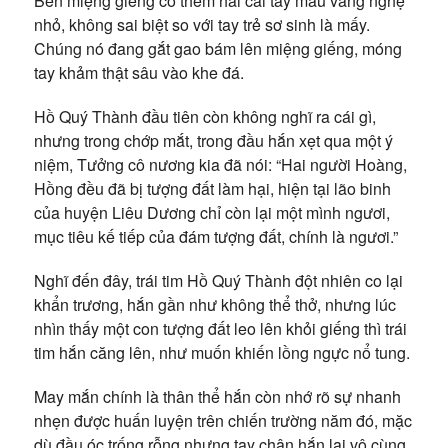
Bên miệng giếng có thêm hai cái tay màu vàng nghệ
nhỏ, không sai biệt so với tay trẻ sơ sinh là mấy.
Chúng nó đang gắt gao bám lên miệng giếng, móng
tay khảm thật sâu vào khe đá.
Hồ Quý Thành đầu tiên còn không nghĩ ra cái gì,
nhưng trong chớp mắt, trong đầu hắn xẹt qua một ý
niệm, Tưởng cô nương kia đã nói: “Hai người Hoàng,
Hồng đều đã bị tượng đất làm hại, hiện tại lão binh
của huyện Liêu Dương chỉ còn lại một mình ngươi,
mục tiêu kế tiếp của đám tượng đất, chính là ngươi.”
Nghĩ đến đây, trái tim Hồ Quý Thành đột nhiên co lại
khẩn trương, hắn gần như không thể thở, nhưng lúc
nhìn thấy một con tượng đất leo lên khỏi giếng thì trái
tim hắn căng lên, như muốn khiến lồng ngực nổ tung.
May mắn chính là thân thể hắn còn nhớ rõ sự nhanh
nhẹn được huấn luyện trên chiến trường năm đó, mặc
dù đầu óc trống rỗng nhưng tay chân hắn lại vô cùng