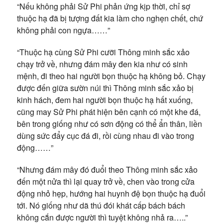
“Nếu không phải Sử Phi phản ứng kịp thời, chỉ sợ
thuộc hạ đã bị tượng đất kia làm cho nghẹn chết, chứ
không phải con ngựa……”
“Thuộc hạ cùng Sử Phi cưỡi Thông minh sắc xảo
chạy trở về, nhưng đám mây đen kia như có sinh
mệnh, đi theo hai người bọn thuộc hạ không bỏ. Chạy
được đến giữa sườn núi thì Thông minh sắc xảo bị
kinh hách, đem hai người bọn thuộc hạ hất xuống,
cũng may Sử Phi phát hiện bên cạnh có một khe đá,
bên trong giống như có sơn động có thể ẩn thân, liền
dùng sức đẩy cục đá đi, rồi cùng nhau đi vào trong
động……”
“Nhưng đám mây đó đuổi theo Thông minh sắc xảo
đến một nửa thì lại quay trở về, chen vào trong cửa
động nhỏ hẹp, hướng hai huynh đệ bọn thuộc hạ đuổi
tới. Nó giống như dã thú đói khát cấp bách bách
không cắn được người thì tuyệt không nhả ra…..”