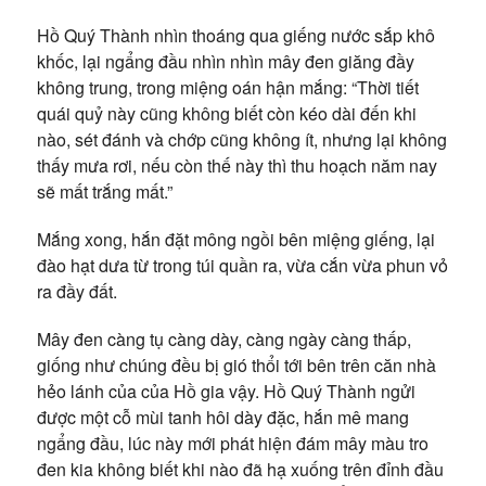
Hồ Quý Thành nhìn thoáng qua giếng nước sắp khô
khốc, lại ngẩng đầu nhìn nhìn mây đen giăng đầy
không trung, trong miệng oán hận mắng: “Thời tiết
quái quỷ này cũng không biết còn kéo dài đến khi
nào, sét đánh và chớp cũng không ít, nhưng lại không
thấy mưa rơi, nếu còn thế này thì thu hoạch năm nay
sẽ mất trắng mất.”
Mắng xong, hắn đặt mông ngồi bên miệng giếng, lại
đào hạt dưa từ trong túi quần ra, vừa cắn vừa phun vỏ
ra đầy đất.
Mây đen càng tụ càng dày, càng ngày càng thấp,
giống như chúng đều bị gió thổi tới bên trên căn nhà
hẻo lánh của của Hồ gia vậy. Hồ Quý Thành ngửi
được một cỗ mùi tanh hôi dày đặc, hắn mê mang
ngẩng đầu, lúc này mới phát hiện đám mây màu tro
đen kia không biết khi nào đã hạ xuống trên đỉnh đầu