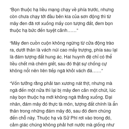
“Bọn thuộc hạ liều mạng chạy về phía trước, nhưng
còn chưa chạy tới đầu bên kia của sơn động thì từ
mây đen đã rơi xuống mấy con tượng đất, đem bọn
thuộc hạ bức đến tuyệt cảnh……”
“Mây đen cuồn cuộn không ngừng từ cửa động trào
ra, dưới thân là vách núi cao mấy trượng, phía sau lại
là đám tượng đất hung ác. Hai huynh đệ chỉ có thể
liều chết mà chém giết, sau đó thật sự chống cự
không nổi nên liên tiếp ngã khỏi vách đá……”
“Vốn tưởng rằng phải tan xương nát thịt, nhưng mà
ngã đến một nửa thì lại bị mây đen cản một chút, lúc
này bọn thuộc hạ mới không ngã thẳng xuống. Đại
nhân, đám mây đó thực tà môn, tượng đất chính là ẩn
thân trong những đám mây đó, sau đó đem chúng
đến chỗ này. Thuộc hạ và Sử Phi rơi vào trong đó,
cảm giác chúng không phải hơi nước mà giống như