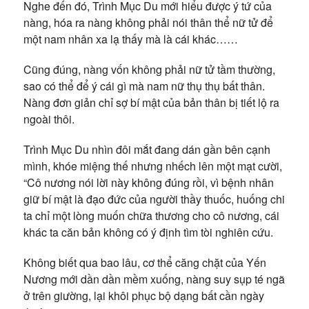
Nghe đến đó, Trình Mục Du mới hiểu được ý tứ của
nàng, hóa ra nàng không phải nói thân thể nữ tử để
một nam nhân xa lạ thấy mà là cái khác……
Cũng đúng, nàng vốn không phải nữ tử tầm thường,
sao có thể để ý cái gì mà nam nữ thụ thụ bất thân.
Nàng đơn giản chỉ sợ bí mật của bản thân bị tiết lộ ra
ngoài thôi.
Trình Mục Du nhìn đôi mắt đang dán gần bên cạnh
mình, khóe miệng thế nhưng nhếch lên một mạt cười,
“Cô nương nói lời này không đúng rồi, vì bệnh nhân
giữ bí mật là đạo đức của người thầy thuốc, huống chi
ta chỉ một lòng muốn chữa thương cho cô nương, cái
khác ta căn bản không có ý định tìm tòi nghiên cứu.
Không biết qua bao lâu, cơ thể căng chặt của Yến
Nương mới dần dần mềm xuống, nàng suy sụp té ngã
ở trên giường, lại khôi phục bộ dạng bất cần ngày