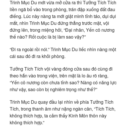
Trình Mục Du mới vừa mở cửa ra thì Tưởng Tích Tích
liền ngã bổ vào trong phòng, trán đập xuống đất đau
điếng. Lúc này nàng ta mới giật mình tỉnh táo, dụi dụi
mắt, nhìn Trình Mục Du đứng thẳng trước mặt, vội
đứng lên, trong miệng hỏi, “Đại nhân, Yến cô nương
thế nào? Rốt cuộc là bị làm sao vậy?”
“Đi ra ngoài rồi nói.” Trình Mục Du liếc nhìn nàng một
cái sau đó đi ra khỏi phòng.
Tưởng Tích Tích vội vàng đóng cửa sau đó cùng đi
theo hắn vào trong viện, trên mặt là lo âu rõ ràng,
“Yến cô nương còn chưa tỉnh sao? Nàng có năng lực
như vậy, sao còn bị nghiêm trọng như thế?”
Trình Mục Du quay đầu lại nhìn về phía Tưởng Tích
Tích, trong thanh âm như nặng ngàn cân, “Tích Tích,
không thích hợp, ta cảm thấy Kinh Môn thôn này
không thích hợp.”