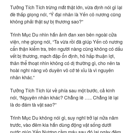
Tưởng Tích Tích trừng mắt thật lớn, vừa định nói gì lại
đè thấp giọng nói, “Ý đại nhân là Yến cô nương cũng
không phải thật sự bị thương sao?”
Trình Mục Du nhìn hắn ảnh đan xen bên ngoài cửa
viện, nhẹ giọng nói, “Ta vừa rồi đã giúp Yến cô nương
cẩn thận kiểm tra, trên người nàng cũng không có dấu
vết bị thương, mạch đập ổn định, hô hấp thuận lợi,
thân thể thoạt nhìn không có dị thường gì, cho nên ta
hoài nghi nàng vô duyên vô cớ té xỉu là vì nguyên
nhân khác.”
Tưởng Tích Tích lùi về phía sau một bước, cả kinh
nói, “Nguyên nhân khác? Chẳng lẽ ….. Chẳng lẽ lại
là do đám tà vật sao?”
Trình Mục Du không nói gì, suy nghĩ trở lại nửa năm
trước, vào đêm kia hắn dùng động vật sống dưới
nước giúp Yến Nương cầm máu sau đó lại ngày đêm