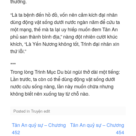
thường.
“Là ta bệnh đến hồ đồ, vốn nên cảm kích đại nhân
dùng động vật sống dưới nước ngàn năm để cứu ta
một mạng, thế mà ta lại uy hiếp muốn đem Tân An
phủ san thành bình địa,” nàng đột nhiên cười khúc
khích, “Là Yến Nương không tốt, Trình đại nhân xin
thứ lỗi.”
***
Trong lòng Trình Mục Du bùi ngùi thở dài một tiếng:
Lần trước, ta còn có thể dùng động vật sống dưới
nước cứu sống nàng, lần này muốn chữa nhưng
không biết nên xuống tay từ chỗ nào.
Posted in
Truyện edit
Điều
Tân An quỷ sự – Chương
Tân An quỷ sự – Chương
hướng
452
454