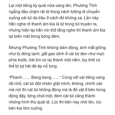
Lại một tiếng kỳ quái nữa vang lên, Phương Tĩnh
ngẩng đầu chậm rãi từ trong vách tường di chuyển
xuống cái túi da trâu ở cách đó không xa. Lần này
hắn nghe rõ thanh âm kia là từ trong túi truyền ra,
nhưng hiện tại hắn nín thở lắng nghe thì thanh âm kia
lại biến mất trong bóng đêm.
Nhưng Phương Tĩnh không dám động, ánh mắt giống
như bị đông lạnh, gắt gao dính ở cái túi đen như mực
phía trước, trái tim co lại thành một nắm, tùy thời có
thể bị sợ hãi đè ép nổ tung.
“Phanh…… Bang bang……” Cùng với vài tiếng vang
rất nhỏ, cái túi đột nhiên giật mình, không, chính xác
mà nói thì cái túi không động mà là đồ vật ở bên trong
động đậy, từng chút một, đem cái túi căng thành
những hình thù quái dị. Lúc thì bên này nhô lên, lúc
bên kia lõm xuống.