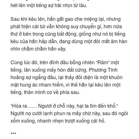
hét lên một tiếng sợ hãi nhịn từ lâu.
Sau khi kêu lên, hắn gắt gao che miệng lại, nhưng
phát hiện cái túi vẫn không suy chuyển gì, hơn nữa
thứ ở bên trong cũng bất động, giống như nó bị tiếng
kêu của hắn hấp dẫn, đang dùng một đôi mắt âm hàn
nhìn chằm chằm hắn vậy.
Cùng lúc đó, trên đỉnh đầu bỗng nhiên “Rầm” một
tiếng, lăn xuống mấy hòn đất cứng. Phương Tĩnh
hoảng sợ ngẩng đầu, lại thấy đối diện là một khuôn
mặt hung ác nham hiểm, vì thế hắn lại kêu lên một
tiếng, thân mình co về phía sau.
“Hóa ra…… Ngươi ở chỗ này, hại ta tìm đến khổ.”
Người nọ cười lạnh phun ra mấy chữ này, sau đó ngồi
xổm xuống, nhanh nhẹn trượt xuống cái hố.
***