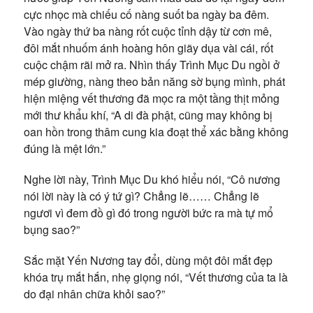
cực nhọc mà chiếu cố nàng suốt ba ngày ba đêm.
Vào ngày thứ ba nàng rốt cuộc tỉnh dậy từ cơn mê,
đôi mắt nhuốm ánh hoàng hôn giãy dụa vài cái, rốt
cuộc chậm rãi mở ra. Nhìn thấy Trình Mục Du ngồi ở
mép giường, nàng theo bản năng sờ bụng mình, phát
hiện miệng vết thương đã mọc ra một tầng thịt mỏng
mới thư khẩu khí, “A di đà phật, cũng may không bị
oan hồn trong thâm cung kia đoạt thể xác bằng không
đúng là mệt lớn.”
Nghe lời này, Trình Mục Du khó hiểu nói, “Cô nương
nói lời này là có ý tứ gì? Chẳng lẽ…… Chẳng lẽ
ngươi vì đem đồ gì đó trong người bức ra mà tự mổ
bụng sao?”
Sắc mặt Yến Nương tay đổi, dùng một đôi mắt đẹp
khóa trụ mắt hắn, nhẹ giọng nói, “Vết thương của ta là
do đại nhân chữa khỏi sao?”