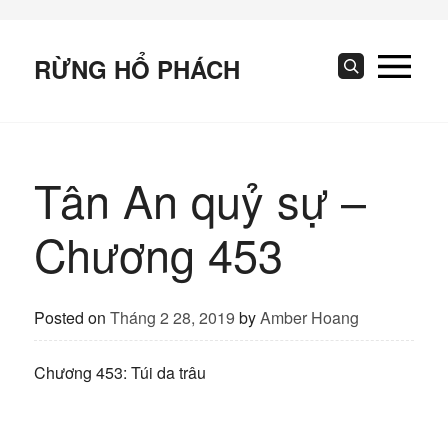
Skip
to
content
RỪNG HỔ PHÁCH
Search
Tân An quỷ sự –
Chương 453
Posted on
Tháng 2 28, 2019
by
Amber Hoang
Chương 453: Túi da trâu