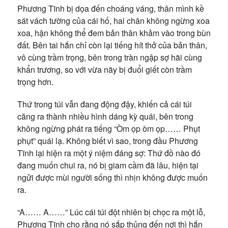
Phương Tĩnh bị dọa đến choáng váng, thân mình kề
sát vách tường của cái hố, hai chân không ngừng xoa
xoa, hận không thể đem bản thân khảm vào trong bùn
đất. Bên tai hắn chỉ còn lại tiếng hít thở của bản thân,
vô cùng trầm trọng, bên trong tràn ngập sợ hãi cùng
khẩn trương, so với vừa nãy bị đuổi giết còn trầm
trọng hơn.
Thứ trong túi vẫn đang động đậy, khiến cả cái túi
căng ra thành nhiều hình dáng kỳ quái, bên trong
không ngừng phát ra tiếng “Òm ọp òm ọp…… Phụt
phụt” quái lạ. Không biết vì sao, trong đầu Phương
Tĩnh lại hiện ra một ý niệm đáng sợ: Thứ đồ nào đó
đang muốn chui ra, nó bị giam cầm đã lâu, hiện tại
ngửi được mùi người sống thì nhịn không được muốn
ra.
“A…… A……” Lúc cái túi đột nhiên bị chọc ra một lỗ,
Phương Tĩnh cho rằng nó sắp thủng đến nơi thì hắn