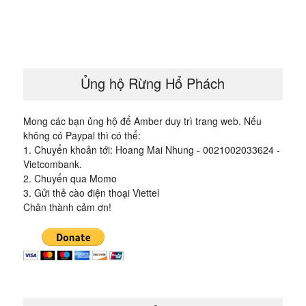
bài
viết
Ủng hộ Rừng Hổ Phách
Mong các bạn ủng hộ để Amber duy trì trang web. Nếu
không có Paypal thì có thể:
1. Chuyển khoản tới: Hoang Mai Nhung - 0021002033624 -
Vietcombank.
2. Chuyển qua Momo
3. Gửi thẻ cào điện thoại Viettel
Chân thành cảm ơn!