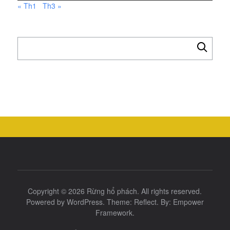
« Th1
Th3 »
Tìm
kiếm
cho:
Copyright © 2026
Rừng hổ phách
. All rights reserved.
Powered by
WordPress
. Theme:
Reflect
. By:
Empower
Framework
.