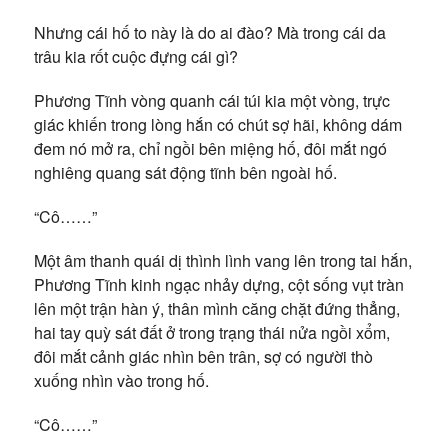
Nhưng cái hố to này là do ai đào? Mà trong cái da
trâu kia rốt cuộc đựng cái gì?
Phương Tĩnh vòng quanh cái túi kia một vòng, trực
giác khiến trong lòng hắn có chút sợ hãi, không dám
đem nó mở ra, chỉ ngồi bên miệng hố, đôi mắt ngó
nghiêng quang sát động tĩnh bên ngoài hố.
“Cô……”
Một âm thanh quái dị thình lình vang lên trong tai hắn,
Phương Tĩnh kinh ngạc nhảy dựng, cột sống vụt tràn
lên một trận hàn ý, thân mình căng chặt đứng thẳng,
hai tay quỳ sát đất ở trong trạng thái nửa ngồi xổm,
đôi mắt cảnh giác nhìn bên trân, sợ có người thò
xuống nhìn vào trong hố.
“Cô……”