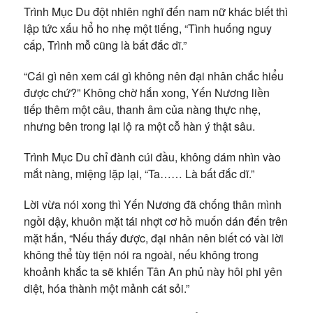
Trình Mục Du đột nhiên nghĩ đến nam nữ khác biết thì
lập tức xấu hổ ho nhẹ một tiếng, “Tình huống nguy
cấp, Trình mỗ cũng là bất đắc dĩ.”
“Cái gì nên xem cái gì không nên đại nhân chắc hiểu
được chứ?” Không chờ hắn xong, Yến Nương liền
tiếp thêm một câu, thanh âm của nàng thực nhẹ,
nhưng bên trong lại lộ ra một cỗ hàn ý thật sâu.
Trình Mục Du chỉ đành cúi đầu, không dám nhìn vào
mắt nàng, miệng lặp lại, “Ta…… Là bất đắc dĩ.”
Lời vừa nói xong thì Yến Nương đã chống thân mình
ngồi dậy, khuôn mặt tái nhợt cơ hồ muốn dán đến trên
mặt hắn, “Nếu thấy được, đại nhân nên biết có vài lời
không thể tùy tiện nói ra ngoài, nếu không trong
khoảnh khắc ta sẽ khiến Tân An phủ này hôi phi yên
diệt, hóa thành một mảnh cát sỏi.”