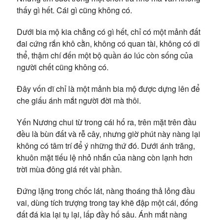
thấy gì hết. Cái gì cũng không có.
Dưới bia mộ kia chẳng có gì hết, chỉ có một mảnh đất
đai cứng rắn khô cằn, không có quan tài, không có di
thể, thậm chí đến một bộ quần áo lúc còn sống của
người chết cũng không có.
Đây vốn dĩ chỉ là một mảnh bia mộ được dựng lên để
che giấu ánh mắt người đời mà thôi.
Yến Nương chui từ trong cái hố ra, trên mặt trên đầu
đều là bùn đất và rễ cây, nhưng giờ phút này nàng lại
không có tâm trí để ý những thứ đó. Dưới ánh trăng,
khuôn mặt tiếu lệ nhỏ nhắn của nàng còn lạnh hơn
trời mùa đông giá rét vài phần.
Đứng lặng trong chốc lát, nàng thoáng thả lỏng đầu
vai, dùng tích trượng trong tay khẽ đập một cái, đống
đất đá kia lại tụ lại, lấp đầy hố sâu. Ánh mắt nàng