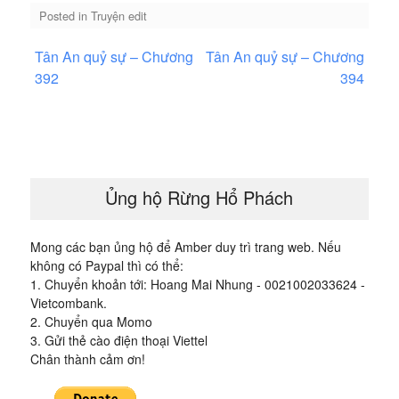
Posted in
Truyện edit
Điều
Tân An quỷ sự – Chương
Tân An quỷ sự – Chương
hướng
392
394
bài
viết
Ủng hộ Rừng Hổ Phách
Mong các bạn ủng hộ để Amber duy trì trang web. Nếu
không có Paypal thì có thể:
1. Chuyển khoản tới: Hoang Mai Nhung - 0021002033624 -
Vietcombank.
2. Chuyển qua Momo
3. Gửi thẻ cào điện thoại Viettel
Chân thành cảm ơn!