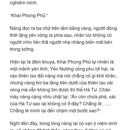
nghiêm minh.
“Khai Phong Phủ.”
Nàng đọc ra ba chữ trên tấm bảng vàng, người đồng
thời lặng yên vòng ra phía sau, nhân lúc không có
người nhìn liền thả người nhẹ nhàng biến mất bên
trong tường.
Hiện tại là đêm khuya, Khai Phong Phủ tự nhiên là
một mảnh yên tĩnh, Yến Nương công phu lợi hại, ra
vào thiên lao đối nàng mà nói chẳng có gì khó khăn,
nhưng nàng tìm ba tầng trên dưới của thiên lao vài
vòng mà vẫn không tìm được thi thể Hà Tư. Chân
mày nàng càng nhíu chặt lại, “Án còn chưa phá, xác
của Hà Tư sao lại không có ở đây? Chẳng lẽ……
Chẳng lẽ mình lại đến chậm một bước sao?”
Nghĩ đến đây, trong lòng nàng lại có vạn ý niệm sinh