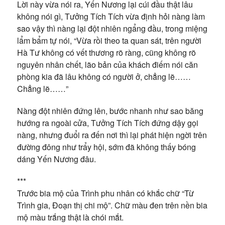
Lời này vừa nói ra, Yến Nương lại cúi đầu thật lâu
không nói gì, Tưởng Tích Tích vừa định hỏi nàng làm
sao vậy thì nàng lại đột nhiên ngẩng đầu, trong miệng
lẩm bẩm tự nói, “Vừa rồi theo ta quan sát, trên người
Hà Tư không có vết thương rõ ràng, cũng không rõ
nguyên nhân chết, lão bản của khách điếm nói căn
phòng kia đã lâu không có người ở, chẳng lẽ……
Chẳng lẽ……”
Nàng đột nhiên đứng lên, bước nhanh như sao băng
hướng ra ngoài cửa, Tưởng Tích Tích đứng dậy gọi
nàng, nhưng đuổi ra đến nơi thì lại phát hiện ngời trên
đường đông như trẩy hội, sớm đã không thấy bóng
dáng Yến Nương đâu.
***
Trước bia mộ của Trình phu nhân có khắc chữ “Từ
Trình gia, Đoạn thị chi mộ”. Chữ màu đen trên nền bia
mộ màu trắng thật là chói mắt.