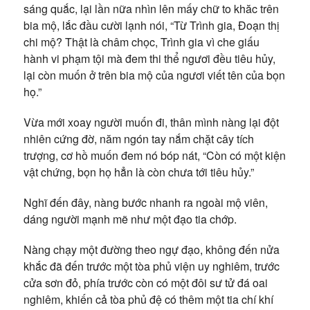
sáng quắc, lại lần nữa nhìn lên mấy chữ to khăc trên
bia mộ, lắc đầu cười lạnh nói, “Từ Trình gia, Đoạn thị
chi mộ? Thật là châm chọc, Trình gia vì che giấu
hành vi phạm tội mà đem thi thể ngươi đều tiêu hủy,
lại còn muốn ở trên bia mộ của ngươi viết tên của bọn
họ.”
Vừa mới xoay người muốn đi, thân mình nàng lại đột
nhiên cứng đờ, năm ngón tay nắm chặt cây tích
trượng, cơ hồ muốn đem nó bóp nát, “Còn có một kiện
vật chứng, bọn họ hẳn là còn chưa tới tiêu hủy.”
Nghĩ đến đây, nàng bước nhanh ra ngoài mộ viên,
dáng người mạnh mẽ như một đạo tia chớp.
Nàng chạy một đường theo ngự đạo, không đến nửa
khắc đã đến trước một tòa phủ viện uy nghiêm, trước
cửa sơn đỏ, phía trước còn có một đôi sư tử đá oai
nghiêm, khiến cả tòa phủ đệ có thêm một tia chí khí