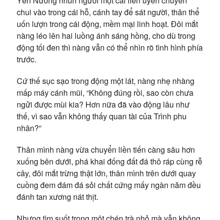
Yến Nương nhún người một cái liền uyển chuyển
chui vào trong cái hỗ, cánh tay để sát người, thân thể
uốn lượn trong cái động, mềm mại linh hoạt. Đôi mắt
nàng léo lên hai luồng ánh sáng hồng, cho dù trong
động tối đen thì nàng vẫn có thể nhìn rõ tình hình phía
trước.
Cứ thế sục sạo trong động một lát, nàng nhẹ nhàng
mấp máy cánh mũi, “Không đúng rồi, sao còn chưa
ngửi được mùi kia? Hơn nữa đã vào động lâu như
thế, vì sao vẫn không thấy quan tài của Trình phu
nhân?”
Thân mình nàng vừa chuyển liền tiến càng sâu hơn
xuống bên dưới, phá khai đống đất đá thô ráp cùng rễ
cây, đôi mắt trừng thật lớn, thân mình trên dưới quay
cuồng đem đám đá sỏi chất cứng mấy ngàn năm đều
đánh tan xương nát thịt.
Nhưng tìm suốt trong một chén trà nhỏ mà vẫn không