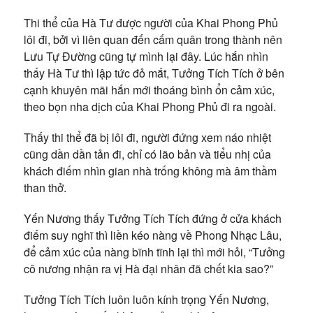
Thi thể của Hà Tư được người của Khai Phong Phủ
lôi đi, bởi vì liên quan đến cấm quân trong thành nên
Lưu Tự Đường cũng tự mình lại đây. Lúc hắn nhìn
thấy Hà Tư thì lập tức đỏ mắt, Tưởng Tích Tích ở bên
cạnh khuyên mãi hắn mới thoáng bình ổn cảm xúc,
theo bọn nha dịch của Khai Phong Phủ đi ra ngoài.
Thấy thi thể đã bị lôi đi, người đứng xem náo nhiệt
cũng dần dần tản đi, chỉ có lão bản và tiểu nhị của
khách điếm nhìn gian nhà trống không mà âm thầm
than thở.
Yến Nương thấy Tưởng Tích Tích đứng ở cửa khách
điếm suy nghĩ thì liền kéo nàng về Phong Nhạc Lâu,
để cảm xúc của nàng bĩnh tĩnh lại thì mới hỏi, “Tưởng
cô nương nhận ra vị Hà đại nhân đã chết kia sao?”
Tưởng Tích Tích luôn luôn kính trọng Yến Nương,