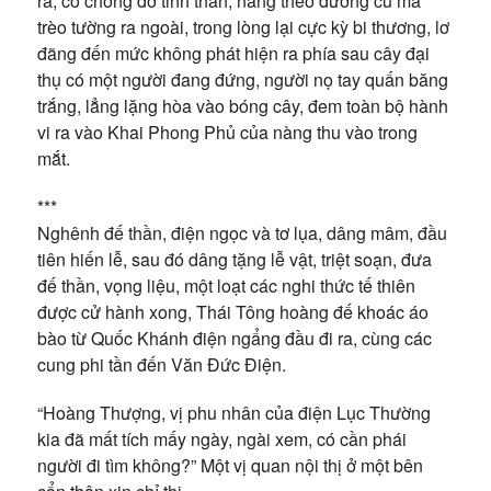
ra, cố chống đỡ tinh thần, nàng theo đường cũ mà
trèo tường ra ngoài, trong lòng lại cực kỳ bi thương, lơ
đãng đến mức không phát hiện ra phía sau cây đại
thụ có một người đang đứng, người nọ tay quấn băng
trắng, lẳng lặng hòa vào bóng cây, đem toàn bộ hành
vi ra vào Khai Phong Phủ của nàng thu vào trong
mắt.
***
Nghênh đế thần, điện ngọc và tơ lụa, dâng mâm, đầu
tiên hiến lễ, sau đó dâng tặng lễ vật, triệt soạn, đưa
đế thần, vọng liệu, một loạt các nghi thức tế thiên
được cử hành xong, Thái Tông hoàng đế khoác áo
bào từ Quốc Khánh điện ngẩng đầu đi ra, cùng các
cung phi tần đến Văn Đức Điện.
“Hoàng Thượng, vị phu nhân của điện Lục Thường
kia đã mất tích mấy ngày, ngài xem, có cần phái
người đi tìm không?” Một vị quan nội thị ở một bên