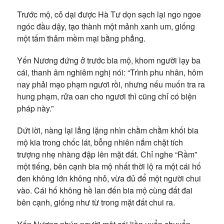
Trước mộ, cỏ dại được Hà Tư dọn sạch lại ngo ngoe
ngóc đầu dậy, tạo thành một mảnh xanh um, giống
một tấm thảm mềm mại bằng phẳng.
Yến Nương đứng ở trước bia mộ, khom người lạy ba
cái, thanh âm nghiêm nghị nói: “Trình phu nhân, hôm
nay phải mạo phạm ngươi rồi, nhưng nếu muốn tra ra
hung phạm, rửa oan cho ngươi thì cũng chỉ có biện
pháp này.”
Dứt lời, nàng lại lẳng lặng nhìn chằm chằm khối bia
mộ kia trong chốc lát, bỗng nhiên nắm chặt tích
trượng nhẹ nhàng đập lên mặt đất. Chỉ nghe “Rầm”
một tiếng, bên cạnh bia mộ nhất thời lộ ra một cái hố
đen không lớn không nhỏ, vừa đủ để một người chui
vào. Cái hố không hề lan đến bia mộ cùng đất đai
bên cạnh, giống như từ trong mặt đất chui ra.