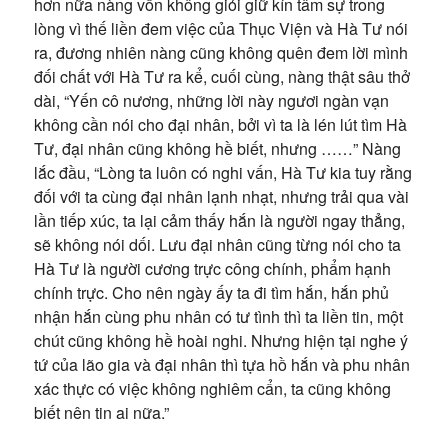
hơn nữa nàng vốn không giỏi giữ kín tâm sự trong
lòng vì thế liền đem việc của Thục Viện và Hà Tư nói
ra, đương nhiên nàng cũng không quên đem lời mình
đối chất với Hà Tư ra kể, cuối cùng, nàng thật sâu thở
dài, “Yến cô nương, những lời này ngươi ngàn vạn
không cần nói cho đại nhân, bởi vì ta là lén lút tìm Hà
Tư, đại nhân cũng không hề biết, nhưng ……” Nàng
lắc đầu, “Lòng ta luôn có nghi vấn, Hà Tư kia tuy rằng
đối với ta cùng đại nhân lạnh nhạt, nhưng trải qua vài
lần tiếp xúc, ta lại cảm thấy hắn là người ngay thẳng,
sẽ không nói dối. Lưu đại nhân cũng từng nói cho ta
Hà Tư là người cương trực công chính, phẩm hạnh
chính trực. Cho nên ngày ấy ta đi tìm hắn, hắn phủ
nhận hắn cùng phu nhân có tư tình thì ta liền tin, một
chút cũng không hề hoài nghi. Nhưng hiện tại nghe ý
tứ của lão gia và đại nhân thì tựa hồ hắn và phu nhân
xác thực có việc không nghiêm cẩn, ta cũng không
biết nên tin ai nữa.”