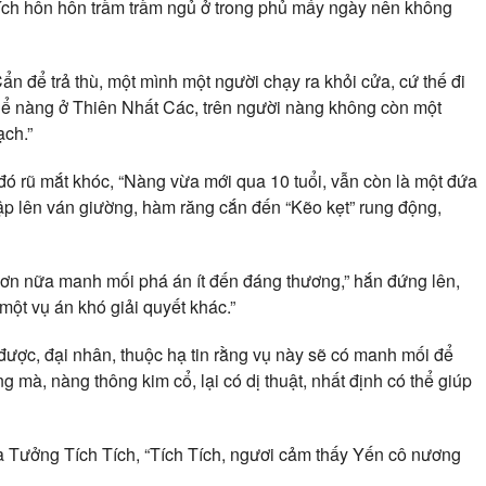
Tích hôn hôn trầm trầm ngủ ở trong phủ mấy ngày nên không
n để trả thù, một mình một người chạy ra khỏi cửa, cứ thế đi
thể nàng ở Thiên Nhất Các, trên người nàng không còn một
ạch.”
 đó rũ mắt khóc, “Nàng vừa mới qua 10 tuổi, vẫn còn là một đứa
p lên ván giường, hàm răng cắn đến “Kẽo kẹt” rung động,
ơn nữa manh mối phá án ít đến đáng thương,” hắn đứng lên,
một vụ án khó giải quyết khác.”
ược, đại nhân, thuộc hạ tin rằng vụ này sẽ có manh mối để
 mà, nàng thông kim cổ, lại có dị thuật, nhất định có thể giúp
ía Tưởng Tích Tích, “Tích Tích, ngươi cảm thấy Yến cô nương