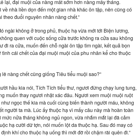
kể lại, đại muội của nàng mất sớm hơn nàng mấy tháng.
i về nhà liền dọn đến một gian nhà khác ôn tập, nên cũng có
i theo đuổi nguyên nhân nàng chết.”
ó ngài không ở trong phủ, thuộc hạ vừa mới tới Biện lương,
i không quen với cuộc sống cửa trước không ra cửa sau không
 đi ra cửa, muốn đến chỗ ngài ôn tập tìm ngài, kết quả bọn
 tình cái chết của đại muội muội của phu nhân kể cho thuộc
 lẽ nàng chết cũng giống Tiêu tiểu muội sao?”
ời hầu kia nói, Tích Tích tiểu thư, ngươi đừng chạy lung tung,
hông muốn thay ngươi nhặt xác đâu. Ngươi xem muội muội ruột
 như ngọc thế kia mà cuối cùng biến thành người máu, không
hết người ta mà. Lúc ấy thuộc hạ vì mấy câu này mà hoàn toàn
tới mức nửa tháng không ngủ ngon, vừa nhắm mắt lại đã cảm
uộc hạ cười dữ tợn, nói muốn lột da thuộc hạ. Sau đó may có
định khí cho thuộc hạ uống thì mới đỡ rồi chậm rãi quên đi.”