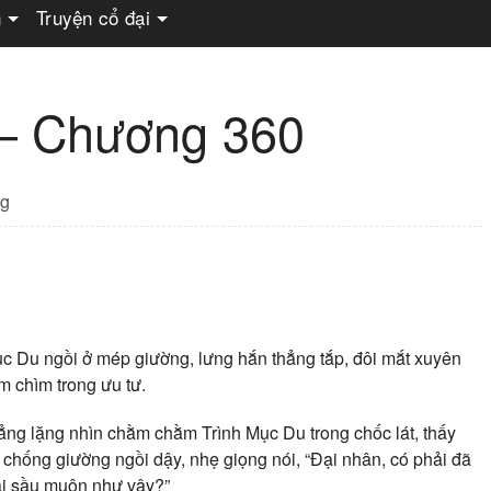
n
Truyện cổ đại
 – Chương 360
g
Mục Du ngồi ở mép giường, lưng hắn thẳng tắp, đôi mắt xuyên
m chìm trong ưu tư.
ẳng lặng nhìn chằm chằm Trình Mục Du trong chốc lát, thấy
 chống giường ngồi dậy, nhẹ giọng nói, “Đại nhân, có phải đã
ài sầu muộn như vậy?”