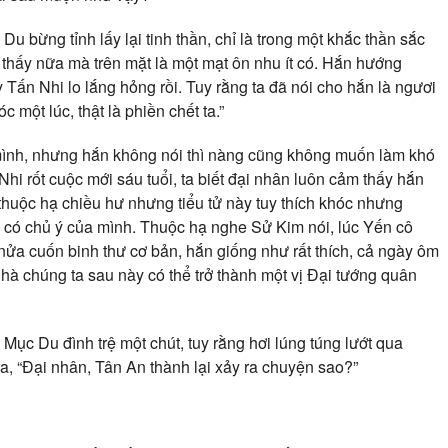
u bừng tỉnh lấy lại tinh thần, chỉ là trong một khắc thần sắc
thấy nữa mà trên mặt là một mạt ôn nhu ít có. Hắn hướng
y Tấn Nhi lo lắng hỏng rồi. Tuy rằng ta đã nói cho hắn là ngươi
một lúc, thật là phiền chết ta.”
 mình, nhưng hắn không nói thì nàng cũng không muốn làm khó
Nhi rốt cuộc mới sáu tuổi, ta biết đại nhân luôn cảm thấy hắn
 thuộc hạ chiều hư nhưng tiểu tử này tuy thích khóc nhưng
là có chủ ý của mình. Thuộc hạ nghe Sử Kim nói, lúc Yến cô
ửa cuốn binh thư cơ bản, hắn giống như rất thích, cả ngày ôm
nhà chúng ta sau này có thể trở thành một vị Đại tướng quân
 Mục Du đình trệ một chút, tuy rằng hơi lúng túng lướt qua
, “Đại nhân, Tân An thành lại xảy ra chuyện sao?”