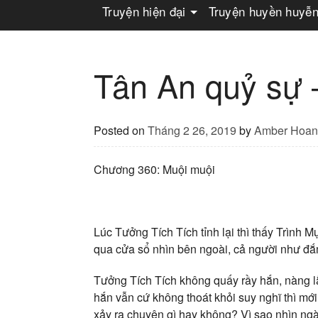
Truyện hiện đại
Truyện huyền huyễ
Tân An quỷ sự
Posted on
Tháng 2 26, 2019
by
Amber Hoan
Chương 360: Muội muội
Lúc Tưởng Tích Tích tỉnh lại thì thấy Trình 
qua cửa sổ nhìn bên ngoài, cả người như đắ
Tưởng Tích Tích không quấy rầy hắn, nàng l
hắn vẫn cứ không thoát khỏi suy nghĩ thì mới
xảy ra chuyện gì hay không? Vì sao nhìn ng