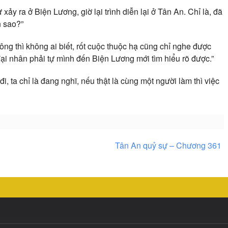
xảy ra ở Biện Lương, giờ lại trình diễn lại ở Tân An. Chỉ là, đã
n sao?”
ng thì không ai biết, rốt cuộc thuộc hạ cũng chỉ nghe được
 đại nhân phải tự mình đến Biện Lương mới tìm hiểu rõ được.”
i, ta chỉ là đang nghĩ, nếu thật là cùng một người làm thì việc
Tân An quỷ sự – Chương 361