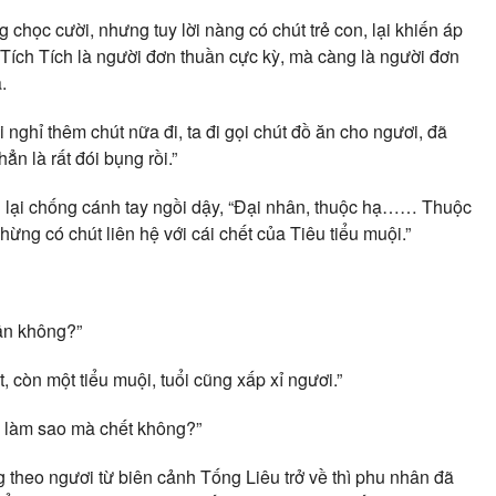
g chọc cười, nhưng tuy lời nàng có chút trẻ con, lại khiến áp
 Tích Tích là người đơn thuần cực kỳ, mà càng là người đơn
.
ghỉ thêm chút nữa đi, ta đi gọi chút đồ ăn cho ngươi, đã
n là rất đói bụng rồi.”
h lại chống cánh tay ngồi dậy, “Đại nhân, thuộc hạ…… Thuộc
hừng có chút liên hệ với cái chết của Tiêu tiểu muội.”
ân không?”
 còn một tiểu muội, tuổi cũng xấp xỉ ngươi.”
n làm sao mà chết không?”
g theo ngươi từ biên cảnh Tống Liêu trở về thì phu nhân đã