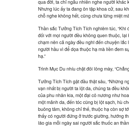
qua đời, ta chỉ ngẫu nhiên nghe người khác 
Nhưng lúc ấy ta đang ôn tập khoa cử, sau kh
chỗ nghe không hết, cũng chưa từng miệt mà
Thần sắc Tưởng Tích Tích nghiêm túc, “Khi đ
đối với mọi người đều không quen thuộc, lạ
chạm nên cả ngày đều nghĩ đến chuyện lắc lư
người hầu vì để dọa thuộc hạ mà liền đem sự
hạ.”
Trình Mục Du nhíu chặt đôi lông mày, “Chẳng
Tưởng Tích Tích gật đầu thật sâu, “Những ngư
vạn nhất bị người ta lột da, chúng ta đều k
của phu nhân kia, một đại cô nương như hoa
một mảnh da, đến tóc cũng bị lột sạch, hù c
buông tâm, không chỉ thế, thuộc hạ còn sợ 
thấy có người đứng ở trước giường, hướng th
lão gia mỗi ngày sai người sắc thuốc an thần 