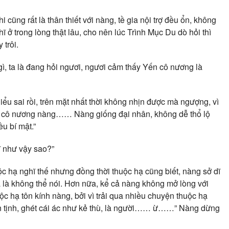
 cũng rất là thân thiết với nàng, tề gia nội trợ đều ổn, không
 ở trong lòng thật lâu, cho nên lúc Trình Mục Du dò hỏi thì
 trôi.
gì, ta là đang hỏi ngươi, ngươi cảm thấy Yến cô nương là
iểu sai rồi, trên mặt nhất thời không nhịn được mà ngượng, vì
ến cô nương nàng…… Nàng giống đại nhân, không dễ thổ lộ
ều bí mật.”
ĩ như vậy sao?”
c hạ nghĩ thế nhưng đồng thời thuộc hạ cũng biết, nàng sở dĩ
 là không thể nói. Hơn nữa, kể cả nàng không mở lòng với
 hạ tôn kính nàng, bởi vì trải qua nhiều chuyện thuộc hạ
uần tịnh, ghét cái ác như kẻ thù, là người…… ừ……” Nàng dừng