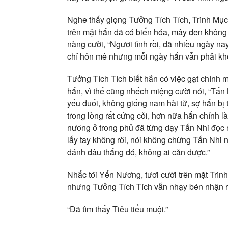
Nghe thấy giọng Tưởng Tích Tích, Trình Mục D
trên mặt hắn đã có biến hóa, mây đen không 
nàng cười, “Ngươi tỉnh rồi, đã nhiều ngày na
chỉ hôn mê nhưng mỗi ngày hắn vẫn phải khóc 
Tưởng Tích Tích biết hắn có việc gạt chính
hắn, vì thế cũng nhếch miệng cười nói, “Tấn 
yếu đuối, không giống nam hài tử, sợ hắn bị
trong lòng rất cứng cỏi, hơn nữa hắn chính 
nương ở trong phủ đã từng dạy Tấn Nhi đọc n
lấy tay không rời, nói không chừng Tấn Nhi 
đánh đâu thắng đó, không ai cản được.”
Nhắc tới Yến Nương, tươi cười trên mặt Trình
nhưng Tưởng Tích Tích vẫn nhạy bén nhận ra
“Đã tìm thấy Tiêu tiểu muội.”