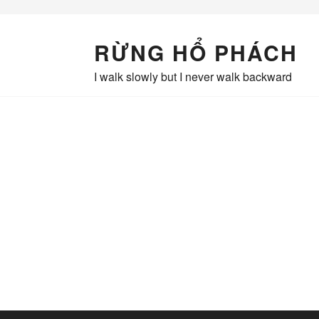
Skip
to
content
RỪNG HỔ PHÁCH
I walk slowly but I never walk backward