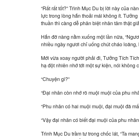
“Rất rất tốt?” Trình Mục Du bị lời này của nàn
lực trong lòng hắn thoải mái không ít. Tưởng
thuần thì càng dễ phân biệt nhân tâm thật giả
Hắn đỡ nàng nằm xuống một lần nữa, “Ngươi n
nhiều ngày ngươi chỉ uống chút cháo loãng, hẳ
Mới vừa xoay người phải đi, Tưởng Tích Tíc
hạ đột nhiên nhớ tới một sự kiện, nói không c
“Chuyện gì?”
“Đại nhân còn nhớ rõ muội muội của phu nh
“Phu nhân có hai muội muội, đại muội đã mất,
“Vậy đại nhân có biết đại muội của phu nhâ
Trình Mục Du trầm tư trong chốc lát, “Ta man