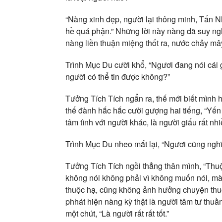
“Nàng xinh đẹp, người lại thông minh, Tấn Nhi
hề quá phận.” Những lời này nàng đã suy nghĩ
nàng liền thuận miệng thốt ra, nước chảy mây
Trình Mục Du cười khổ, “Ngươi đang nói cái 
người có thể tin được không?”
Tưởng Tích Tích ngẩn ra, thế mới biết mình h
thế đành hắc hắc cười gượng hai tiếng, “Y
tâm tình với người khác, là người giấu rất nhi
Trình Mục Du nheo mắt lại, “Ngươi cũng ngh
Tưởng Tích Tích ngồi thẳng thân mình, “Thuộ
không nói không phải vì không muốn nói, mà
thuộc hạ, cũng không ảnh hưởng chuyện thuộc
phhát hiện nàng kỳ thật là người tâm tư th
một chút, “Là người rất rất tốt.”