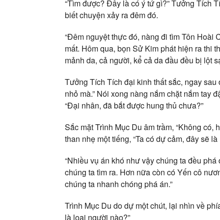
“Tìm được? Đây là có ý tứ gì?” Tưởng Tích 
biết chuyện xảy ra đêm đó.
“Đêm nguyệt thực đó, nàng đi tìm Tôn Hoài Cẩ
mất. Hôm qua, bọn Sử Kim phát hiện ra thi 
mảnh da, cả người, kể cả da đầu đều bị lột s
Tưởng Tích Tích đại kinh thất sắc, ngay sau
nhỏ mà.” Nói xong nàng nắm chặt nắm tay đậ
“Đại nhân, đã bắt được hung thủ chưa?”
Sắc mặt Trình Mục Du âm trầm, “Không có, h
than nhẹ một tiếng, “Ta có dự cảm, đây sẽ là 
“Nhiều vụ án khó như vậy chúng ta đều phá đ
chúng ta tìm ra. Hơn nữa còn có Yến cô nương
chúng ta nhanh chóng phá án.”
Trình Mục Du do dự một chút, lại nhìn về ph
là loại người nào?”