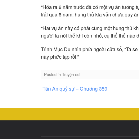
“Hóa ra 6 năm trước đã có một vụ án tương tự 
trải qua 6 năm, hung thủ kia vẫn chưa quy á
“Hai vụ án này có phải cùng một hung thủ khô
người ta nói thế khi còn nhỏ, cụ thể thế nào
Trình Mục Du nhìn phía ngoài cửa sổ, “Ta sẽ đ
này phức tạp rồi.”
Posted in
Truyện edit
Điều
Tân An quỷ sự – Chương 359
hướng
bài
viết