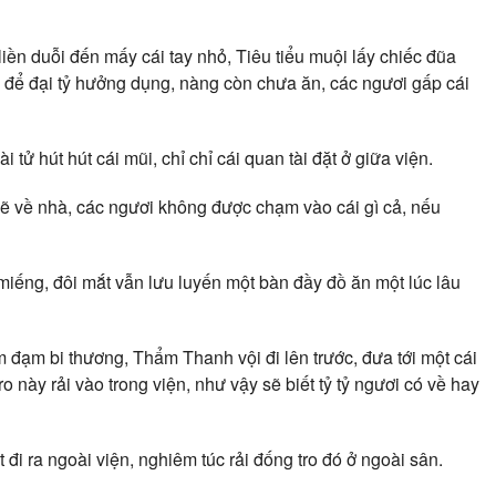
iền duỗi đến mấy cái tay nhỏ, Tiêu tiểu muội lấy chiếc đũa
 là để đại tỷ hưởng dụng, nàng còn chưa ăn, các ngươi gấp cái
ử hút hút cái mũi, chỉ chỉ cái quan tài đặt ở giữa viện.
 sẽ về nhà, các ngươi không được chạm vào cái gì cả, nếu
miếng, đôi mắt vẫn lưu luyến một bàn đầy đồ ăn một lúc lâu
đạm bi thương, Thẩm Thanh vội đi lên trước, đưa tới một cái
o này rải vào trong viện, như vậy sẽ biết tỷ tỷ ngươi có về hay
 đi ra ngoài viện, nghiêm túc rải đống tro đó ở ngoài sân.