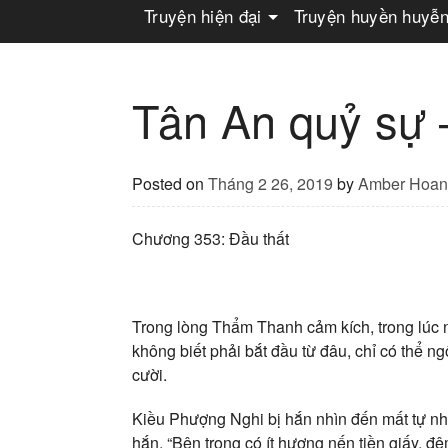
Truyện hiện đại
Truyện huyền huyễ
Tân An quỷ sự
Posted on
Tháng 2 26, 2019
by
Amber Hoan
Chương 353: Đầu thất
Trong lòng Thẩm Thanh cảm kích, trong lúc n
không biết phải bắt đầu từ đâu, chỉ có thể 
cười.
Kiều Phượng Nghi bị hắn nhìn đến mất tự nhi
hắn, “Bên trong có ít hương nến tiền giấy, đ