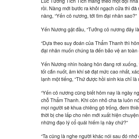
Lúc Tưởng Tích Tích mang theo một đội nha d
rồi. Nàng mới bước ra khỏi ngạch cửa thì đã 
nàng, “Yến cô nương, tới tìm đại nhân sao?”
Yến Nương gật đầu, “Tưởng cô nương đây là
“Dựa theo suy đoán của Thẩm Thanh thì hôm 
đại nhân muốn chúng ta đến bảo vệ an toàn
Yến Nương nhìn hoàng hôn đang rơi xuống, “
tối cắn nuốt, âm khí sẽ đạt mức cao nhất, xác
lạnh một tiếng, “Thứ được hồi sinh kia chỉ là
“Yến cô nương cũng biết hôm nay là ngày ngu
chỗ Thẩm Thanh. Khi còn nhỏ cha ta luôn nói
mọi người sẽ khua chiêng gõ trống, đem thiê
thời bị che lấp cho nên mới xuất hiện chuyệ
những đạo lý cổ quái hiếm lạ này chứ?”
“Ta cũng là nghe người khác nói sau đó nhớ 