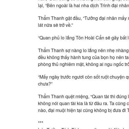
lại, “Bên ngoài là hai nha dịch Trình đại nhâ
Thẩm Thanh gật đầu, “Tưởng đại nhân mấy n
lát nữa sẽ trở về.”
“Quan phủ lo lắng Tôn Hoài Cẩn sẽ gây bất l
Thẩm Thanh sợ nàng lo lắng nên nhẹ nhàng c
đều không thấy hành tung của bọn họ nên ta 
phòng thủ nghiêm mật, không ai ngu ngốc trở
“Mấy ngày trước ngươi còn sốt ruột chuyện q
chưa?”
Thẩm Thanh quệt miệng, “Quan tài thì đúng l
không nói quan tài kia là từ đâu ra. Ta cũng
nào, đại muội hiện tại cũng không bị đưa đi 
***