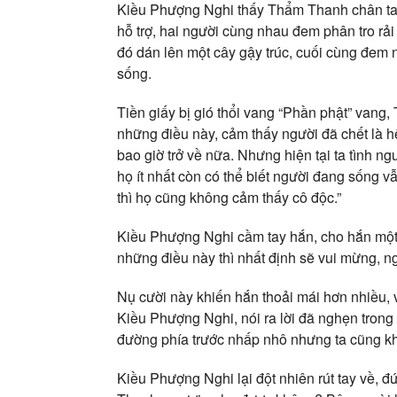
Kiều Phượng Nghi thấy Thẩm Thanh chân tay v
hỗ trợ, hai người cùng nhau đem phân tro rải
đó dán lên một cây gậy trúc, cuối cùng đem 
sống.
Tiền giấy bị gió thổi vang “Phần phật” vang
những điều này, cảm thấy người đã chết là hết
bao giờ trở về nữa. Nhưng hiện tại ta tình ng
họ ít nhất còn có thể biết người đang sống
thì họ cũng không cảm thấy cô độc.”
Kiều Phượng Nghi cầm tay hắn, cho hắn một 
những điều này thì nhất định sẽ vui mừng, n
Nụ cười này khiến hắn thoải mái hơn nhiều, 
Kiều Phượng Nghi, nói ra lời đã nghẹn trong
đường phía trước nhấp nhô nhưng ta cũng kh
Kiều Phượng Nghi lại đột nhiên rút tay về, 