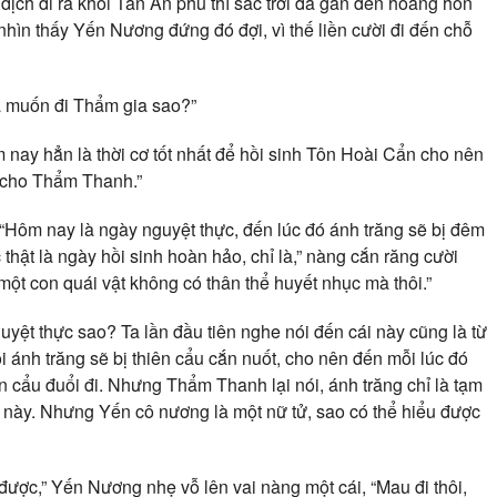
ịch đi ra khỏi Tân An phủ thì sắc trời đã gần đến hoàng hôn
nhìn thấy Yến Nương đứng đó đợi, vì thế liền cười đi đến chỗ
 muốn đi Thẩm gia sao?”
nay hẳn là thời cơ tốt nhất để hồi sinh Tôn Hoài Cẩn cho nên
 cho Thẩm Thanh.”
Hôm nay là ngày nguyệt thực, đến lúc đó ánh trăng sẽ bị đêm
 thật là ngày hồi sinh hoàn hảo, chỉ là,” nàng cắn răng cười
 một con quái vật không có thân thể huyết nhục mà thôi.”
yệt thực sao? Ta lần đầu tiên nghe nói đến cái này cũng là từ
 ánh trăng sẽ bị thiên cẩu cắn nuốt, cho nên đến mỗi lúc đó
n cẩu đuổi đi. Nhưng Thẩm Thanh lại nói, ánh trăng chỉ là tạm
n này. Nhưng Yến cô nương là một nữ tử, sao có thể hiểu được
được,” Yến Nương nhẹ vỗ lên vai nàng một cái, “Mau đi thôi,