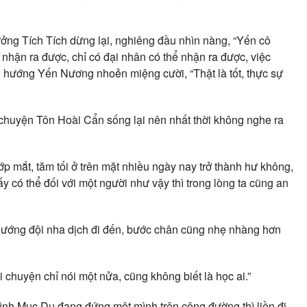
ưởng Tích Tích dừng lại, nghiêng đầu nhìn nàng, “Yến cô
i nhận ra được, chỉ có đại nhân có thể nhận ra được, việc
hướng Yến Nương nhoẻn miệng cười, “Thật là tốt, thực sự
chuyện Tôn Hoài Cẩn sống lại nên nhất thời không nghe ra
mắt, tăm tối ở trên mặt nhiều ngày nay trở thành hư không,
ấy có thể đối với một người như vậy thì trong lòng ta cũng an
ướng đội nha dịch đi đến, bước chân cũng nhẹ nhàng hơn
chuyện chỉ nói một nửa, cũng không biết là học ai.”
nh Mục Du đang đứng một mình trên công đường thì liền đi