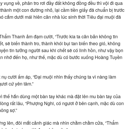
ụng về, phân tro rơi đầy đất không đồng đều thì vội đi qua
 thành một con đường nhỏ, lại cầm tiền giấy đã chuẩn bị trước
nó cắm dưới mái hiên căn nhà lúc sinh thời Tiêu đại muội đã
, Thẩm Thanh ảm đạm cười, “Trước kia ta căn bản không tin
, sẽ biến thành tro, thành khói bụi tan biến theo gió, không
uyện tin tưởng người sau khi chết sẽ có linh hồn, như vậy bọn
 vẫn nhớ đến họ, như thế, mặc dù có bước xuống Hoàng Tuyền
nụ cười ấm áp, “Đại muội nhìn thấy chúng ta vì nàng làm
gươi cứ yên tâm.”
vì thế hắn dùng một bàn tay khác mà đặt lên mu bàn tay của
 lòng rất lâu, “Phượng Nghi, có ngươi ở bên cạnh, mặc dù con
ông sợ.”
đứng lên, đôi mắt cảnh giác mà nhìn chằm chằm cửa, “Thẩm