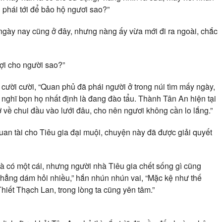
n phái tới để bảo hộ ngươi sao?”
gày nay cũng ở đây, nhưng nàng ấy vừa mới đi ra ngoài, chắc
ợi cho người sao?”
ười cười, “Quan phủ đã phái người ở trong núi tìm mấy ngày,
nghĩ bọn họ nhất định là đang đào tẩu. Thành Tân An hiện tại
 về chui đầu vào lưới đâu, cho nên ngươi không cần lo lắng.”
uan tài cho Tiêu gia đại muội, chuyện này đã được giải quyết
à có một cái, nhưng người nhà Tiêu gia chết sống gì cũng
 chẳng dám hỏi nhiều,” hắn nhún nhún vai, “Mặc kệ như thế
Thiết Thạch Lan, trong lòng ta cũng yên tâm.”