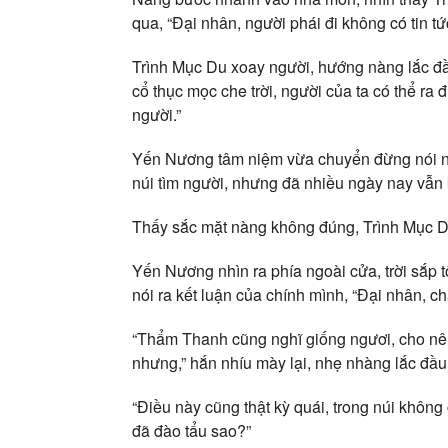
qua, “Đại nhân, người phái đi không có tin tứ
Trình Mục Du xoay người, hướng nàng lắc đầu,
cổ thục mọc che trời, người của ta có thể r
người.”
Yến Nương tâm niệm vừa chuyển đừng nói nh
núi tìm người, nhưng đã nhiều ngày nay vẫn kh
Thấy sắc mặt nàng không đúng, Trình Mục Du
Yến Nương nhìn ra phía ngoài cửa, trời sắp 
nói ra kết luận của chính mình, “Đại nhân, c
“Thẩm Thanh cũng nghĩ giống ngươi, cho nên 
nhưng,” hắn nhíu mày lại, nhẹ nhàng lắc đầu
“Điều này cũng thật kỳ quái, trong núi không
đã đào tẩu sao?”