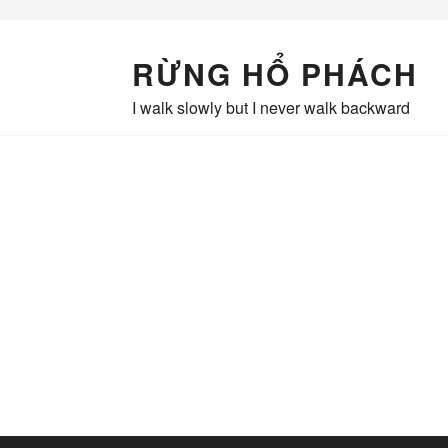
Skip
to
content
RỪNG HỔ PHÁCH
I walk slowly but I never walk backward