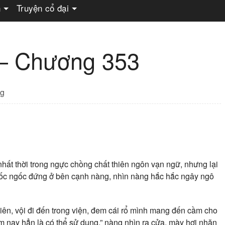
n
Truyện cổ đại
 – Chương 353
g
hất thời trong ngực chồng chất thiên ngôn vạn ngữ, nhưng lại
ngốc ngốc đứng ở bên cạnh nàng, nhìn nàng hắc hắc ngây ngô
ên, vội đi đến trong viện, đem cái rổ mình mang đến cầm cho
êm nay hẳn là có thể sử dụng,” nàng nhìn ra cửa, mày hơi nhăn