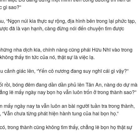
c gì sao?”
 “Ngọn núi kia thực sự rộng, địa hình bên trong lại phức tạp,
a được đã là vạn hạnh, càng đừng nói đến chuyện tìm được
ững nha dịch kia, chính nàng cũng phái Hữu Nhĩ vào trong
ông thấy tin tức của nó, thật sự là việc lạ.
 cảnh giác lên, “Yến cô nương đang suy nghĩ cái gì vậy?”
tối rồi, bóng đêm đang dần dần phủ lên Tân An, nàng do dự mà
hẳng lẽ mấy ngày nay bọn họ vẫn luôn trốn ở trong thành sao?”
mấy ngày nay ta vẫn luôn an bài người tuần tra trong thành,
, “Vẫn chưa từng phát hiện hành tung của hai bọn họ.”
 có, trong thành cũng không tìm thấy, chẳng lẽ bọn họ thật sự