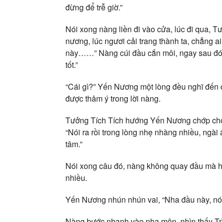
đừng để trễ giờ.”
Nói xong nàng liền đi vào cửa, lúc đi qua, T
nương, lúc ngươi cải trang thành ta, chẳng a
này……” Nàng cúi đầu cắn môi, ngay sau đó 
tốt.”
“Cái gì?” Yến Nương một lòng đều nghĩ đến 
được thâm ý trong lời nàng.
Tưởng Tích Tích hướng Yến Nương chớp chớp 
“Nói ra rồi trong lòng nhẹ nhàng nhiều, ngài 
tâm.”
Nói xong câu đó, nàng không quay đầu mà h
nhiều.
Yến Nương nhún nhún vai, “Nha đầu này, nói 
Nàng bước nhanh vào nha môn, nhìn thấy Trì