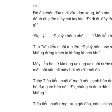
***
Đồ ăn chén đũa mới vừa dọn xong, trên bàn l
đánh nhẹ lên mấy cái tay kia, “Đi đi đi, đây
gì.”
“Đại tỷ…… Đại tỷ không phải……” Một tiểu hài t
Tim Tiêu tiểu muội run lên, “Đại tỷ hôm nay
không đừng trách ta không khách khí.”
Mấy tiểu hài tử kia ùng ục ùng ục nuốt nước 
mới thật sâu hít mấy hơi rồi rời khỏi đó.
Thấy Tiêu tiểu muội đứng ở bên cạnh bàn ảm 
bồ đựng tro bếp nói, “Đi, chúng ta đem đám tr
không.”
Tiêu tiểu muội rưng rưng gật đầu, cầm cái sọt