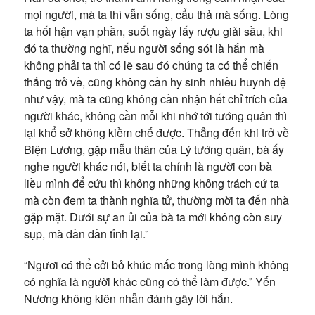
mọi người, mà ta thì vẫn sống, cẩu thả mà sống. Lòng
ta hối hận vạn phần, suốt ngày lấy rượu giải sầu, khi
đó ta thường nghĩ, nếu người sống sót là hắn mà
không phải ta thì có lẽ sau đó chúng ta có thể chiến
thắng trở về, cũng không cần hy sinh nhiều huynh đệ
như vậy, mà ta cũng không cần nhận hết chỉ trích của
người khác, không cần mỗi khi nhớ tới tướng quân thì
lại khổ sở không kiềm chế được. Thẳng đến khi trở về
Biện Lương, gặp mẫu thân của Lý tướng quân, bà ấy
nghe người khác nói, biết ta chính là người con bà
liều mình để cứu thì không những không trách cứ ta
mà còn đem ta thành nghĩa tử, thường mời ta đến nhà
gặp mặt. Dưới sự an ủi của bà ta mới không còn suy
sụp, mà dần dần tỉnh lại.”
“Ngươi có thể cởi bỏ khúc mắc trong lòng mình không
có nghĩa là người khác cũng có thể làm được.” Yến
Nương không kiên nhẫn đánh gãy lời hắn.