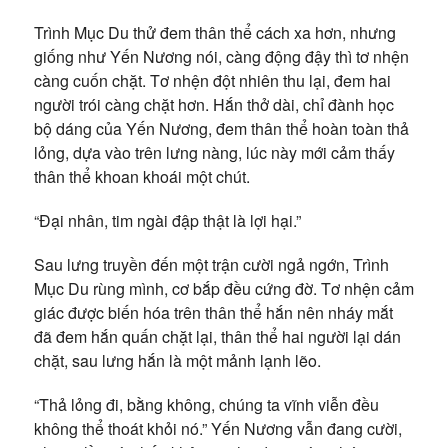
Trình Mục Du thử đem thân thể cách xa hơn, nhưng
giống như Yến Nương nói, càng động đậy thì tơ nhện
càng cuốn chặt. Tơ nhện đột nhiên thu lại, đem hai
người trói càng chặt hơn. Hắn thở dài, chỉ đành học
bộ dáng của Yến Nương, đem thân thể hoàn toàn thả
lỏng, dựa vào trên lưng nàng, lúc này mới cảm thấy
thân thể khoan khoái một chút.
“Đại nhân, tim ngài đập thật là lợi hại.”
Sau lưng truyền đến một trận cười ngả ngớn, Trình
Mục Du rùng mình, cơ bắp đều cứng đờ. Tơ nhện cảm
giác được biến hóa trên thân thể hắn nên nháy mắt
đã đem hắn quấn chặt lại, thân thể hai người lại dán
chặt, sau lưng hắn là một mảnh lạnh lẽo.
“Thả lỏng đi, bằng không, chúng ta vĩnh viễn đều
không thể thoát khỏi nó.” Yến Nương vẫn đang cười,