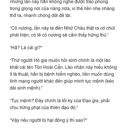
nhưng lần này hắn không nghe được trào phúng
trong giọng nói của nàng nữa, vì thế liền nhẹ nhàng
thở ra, nhanh chóng dời đề tài.
“Cô nương, lần này ta đến Nhữ Châu thật ra có chút
phát hiện, có lẽ cô nương sẽ cảm thấy hứng thú.”
“Hả? Là cái gì?”
“Thứ người Hồ gia muốn hồi sinh chính là một lão
khất cái tên Tôn Hoài Cẩn. Lão nhân này hiểu không
ít tà thuật, hắn bị bệnh hiểm nghèo, liền muốn dùng
tính mạng người khác đến giúp mình tục mệnh (kéo
dài sinh mệnh).”
“Tục mệnh? Đây chính là tối kỵ của Đạo gia, phải
chịu trừng phạt của thiên đạo đó.”
“Vậy nếu người bị hại đồng ý thì sao?”