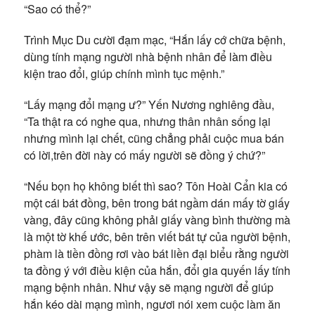
“Sao có thể?”
Trình Mục Du cười đạm mạc, “Hắn lấy cớ chữa bệnh,
dùng tính mạng người nhà bệnh nhân để làm điều
kiện trao đổi, giúp chính mình tục mệnh.”
“Lấy mạng đổi mạng ư?” Yến Nương nghiêng đầu,
“Ta thật ra có nghe qua, nhưng thân nhân sống lại
nhưng mình lại chết, cũng chẳng phải cuộc mua bán
có lời,trên đời này có mấy người sẽ đồng ý chứ?”
“Nếu bọn họ không biết thì sao? Tôn Hoài Cẩn kia có
một cái bát đồng, bên trong bát ngầm dán mấy tờ giấy
vàng, đây cũng không phải giấy vàng bình thường mà
là một tờ khế ước, bên trên viết bát tự của người bệnh,
phàm là tiền đồng rơi vào bát liền đại biểu rằng người
ta đồng ý với điều kiện của hắn, đổi gia quyến lấy tính
mạng bệnh nhân. Như vậy sẽ mạng người để giúp
hắn kéo dài mạng mình, ngươi nói xem cuộc làm ăn