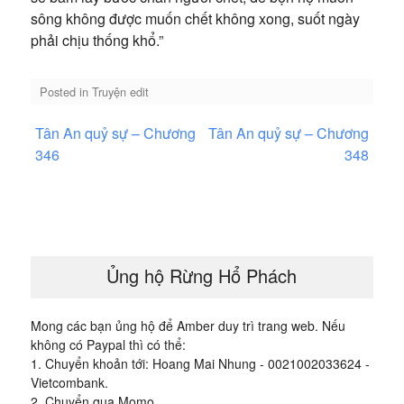
sông không được muốn chết không xong, suốt ngày
phải chịu thống khổ.”
Posted in
Truyện edit
Điều
Tân An quỷ sự – Chương
Tân An quỷ sự – Chương
hướng
346
348
bài
viết
Ủng hộ Rừng Hổ Phách
Mong các bạn ủng hộ để Amber duy trì trang web. Nếu
không có Paypal thì có thể:
1. Chuyển khoản tới: Hoang Mai Nhung - 0021002033624 -
Vietcombank.
2. Chuyển qua Momo