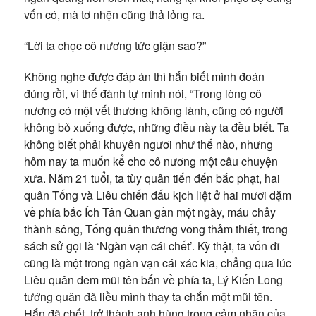
vốn có, mà tơ nhện cũng thả lỏng ra.
“Lời ta chọc cô nương tức giận sao?”
Không nghe được đáp án thì hắn biết mình đoán
đúng rồi, vì thế đành tự mình nói, “Trong lòng cô
nương có một vết thương không lành, cũng có người
không bỏ xuống được, những điều này ta đều biết. Ta
không biết phải khuyên ngươi như thế nào, nhưng
hôm nay ta muốn kể cho cô nương một câu chuyện
xưa. Năm 21 tuổi, ta tùy quân tiến đến bắc phạt, hai
quân Tống và Liêu chiến đấu kịch liệt ở hai mươi dặm
về phía bắc Ích Tân Quan gần một ngày, máu chảy
thành sông, Tống quân thương vong thảm thiết, trong
sách sử gọi là ‘Ngàn vạn cái chết’. Kỳ thật, ta vốn dĩ
cũng là một trong ngàn vạn cái xác kia, chẳng qua lúc
Liêu quân đem mũi tên bắn về phía ta, Lý Kiến Long
tướng quân đã liều mình thay ta chắn một mũi tên.
Hắn đã chết, trở thành anh hùng trong cảm nhận của