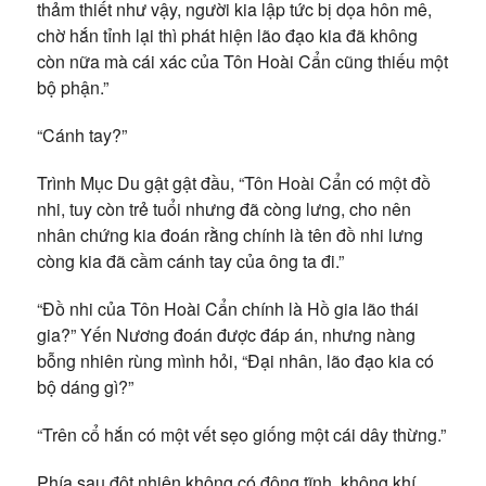
thảm thiết như vậy, người kia lập tức bị dọa hôn mê,
chờ hắn tỉnh lại thì phát hiện lão đạo kia đã không
còn nữa mà cái xác của Tôn Hoài Cẩn cũng thiếu một
bộ phận.”
“Cánh tay?”
Trình Mục Du gật gật đầu, “Tôn Hoài Cẩn có một đồ
nhi, tuy còn trẻ tuổi nhưng đã còng lưng, cho nên
nhân chứng kia đoán rằng chính là tên đồ nhi lưng
còng kia đã cầm cánh tay của ông ta đi.”
“Đồ nhi của Tôn Hoài Cẩn chính là Hồ gia lão thái
gia?” Yến Nương đoán được đáp án, nhưng nàng
bỗng nhiên rùng mình hỏi, “Đại nhân, lão đạo kia có
bộ dáng gì?”
“Trên cổ hắn có một vết sẹo giống một cái dây thừng.”
Phía sau đột nhiên không có động tĩnh, không khí