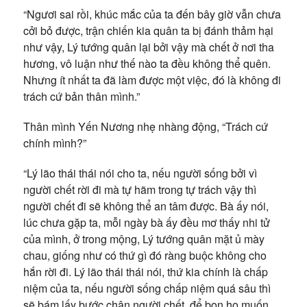
“Ngươi sai rồi, khúc mắc của ta đến bây giờ vẫn chưa
cởi bỏ được, trận chiến kia quân ta bị đánh thảm hại
như vậy, Lý tướng quân lại bởi vậy mà chết ở nơi tha
hương, vô luận như thế nào ta đều không thể quên.
Nhưng ít nhất ta đã làm được một việc, đó là không đi
trách cứ bản thân mình.”
Thân mình Yến Nương nhẹ nhàng động, “Trách cứ
chính mình?”
“Lý lão thái thái nói cho ta, nếu người sống bởi vì
người chết rời đi mà tự hãm trong tự trách vậy thì
người chết đi sẽ không thể an tâm được. Bà ấy nói,
lúc chưa gặp ta, mỗi ngày bà ấy đều mơ thấy nhi tử
của mình, ở trong mộng, Lý tướng quân mặt ủ mày
chau, giống như có thứ gì đó ràng buộc không cho
hắn rời đi. Lý lão thái thái nói, thứ kia chính là chấp
niệm của ta, nếu người sống chấp niệm quá sâu thì
sẽ bám lấy bước chân người chết, để bọn họ muốn