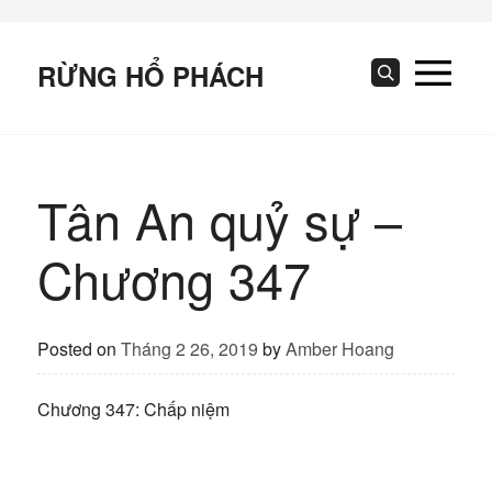
Skip
to
content
RỪNG HỔ PHÁCH
Search
Tân An quỷ sự –
Chương 347
Posted on
Tháng 2 26, 2019
by
Amber Hoang
Chương 347: Chấp niệm