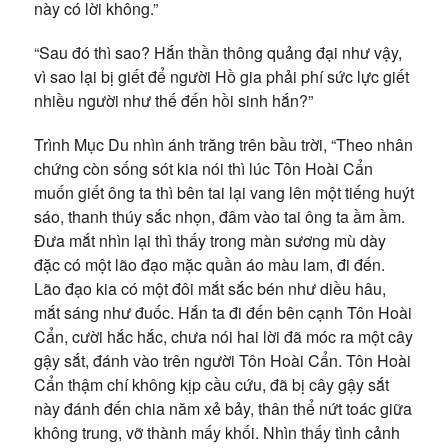
này có lời không.”
“Sau đó thì sao? Hắn thần thông quảng đại như vậy,
vì sao lại bị giết để người Hồ gia phải phí sức lực giết
nhiều người như thế đến hồi sinh hắn?”
Trình Mục Du nhìn ánh trăng trên bầu trời, “Theo nhân
chứng còn sống sót kia nói thì lúc Tôn Hoài Cẩn
muốn giết ông ta thì bên tai lại vang lên một tiếng huýt
sáo, thanh thúy sắc nhọn, đâm vào tai ông ta ầm ầm.
Đưa mắt nhìn lại thì thấy trong màn sương mù dày
đặc có một lão đạo mặc quần áo màu lam, đi đến.
Lão đạo kia có một đôi mắt sắc bén như diều hâu,
mắt sáng như đuốc. Hắn ta đi đến bên cạnh Tôn Hoài
Cẩn, cười hắc hắc, chưa nói hai lời đã móc ra một cây
gậy sắt, đánh vào trên người Tôn Hoài Cẩn. Tôn Hoài
Cẩn thậm chí không kịp cầu cứu, đã bị cây gậy sắt
này đánh đến chia năm xẻ bảy, thân thể nứt toác giữa
không trung, vỡ thành mấy khối. Nhìn thấy tình cảnh