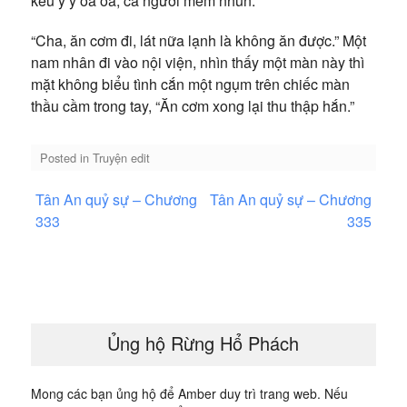
kêu y y oa oa, cả người mềm nhũn.
“Cha, ăn cơm đi, lát nữa lạnh là không ăn được.” Một
nam nhân đi vào nội viện, nhìn thấy một màn này thì
mặt không biểu tình cắn một ngụm trên chiếc màn
thầu cầm trong tay, “Ăn cơm xong lại thu thập hắn.”
Posted in
Truyện edit
Điều
Tân An quỷ sự – Chương
Tân An quỷ sự – Chương
hướng
333
335
bài
viết
Ủng hộ Rừng Hổ Phách
Mong các bạn ủng hộ để Amber duy trì trang web. Nếu