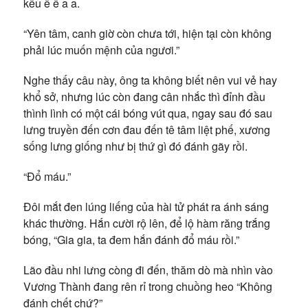
kêu ê ê a a.
“Yên tâm, canh giờ còn chưa tới, hiện tại còn không
phải lúc muốn mệnh của ngươi.”
Nghe thấy câu này, ông ta không biết nên vui vẻ hay
khổ sở, nhưng lúc còn đang cân nhắc thì đỉnh đầu
thình lình có một cái bóng vút qua, ngay sau đó sau
lưng truyền đến cơn đau đến tê tâm liệt phế, xương
sống lưng giống như bị thứ gì đó đánh gãy rồi.
“Đổ máu.”
Đôi mắt đen lúng liếng của hài tử phát ra ánh sáng
khác thường. Hắn cười rộ lên, để lộ hàm răng trắng
bóng, “Gia gia, ta đem hắn đánh đổ máu rồi.”
Lão đầu nhi lưng còng đi đến, thăm dò mà nhìn vào
Vương Thành đang rên rỉ trong chuồng heo “Không
đánh chết chứ?”