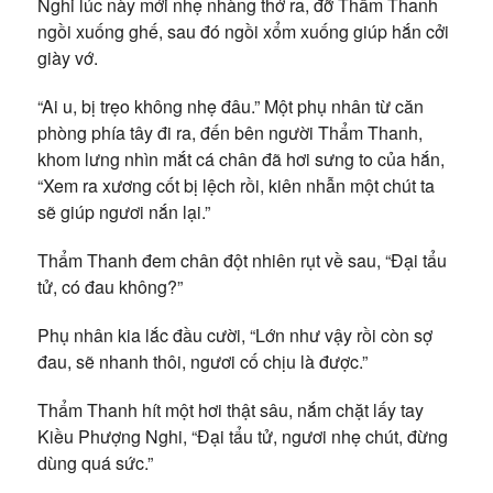
Nghi lúc này mới nhẹ nhàng thở ra, đỡ Thẩm Thanh
ngồi xuống ghế, sau đó ngồi xổm xuống giúp hắn cởi
giày vớ.
“Ai u, bị trẹo không nhẹ đâu.” Một phụ nhân từ căn
phòng phía tây đi ra, đến bên người Thẩm Thanh,
khom lưng nhìn mắt cá chân đã hơi sưng to của hắn,
“Xem ra xương cốt bị lệch rồi, kiên nhẫn một chút ta
sẽ giúp ngươi nắn lại.”
Thẩm Thanh đem chân đột nhiên rụt về sau, “Đại tẩu
tử, có đau không?”
Phụ nhân kia lắc đầu cười, “Lớn như vậy rồi còn sợ
đau, sẽ nhanh thôi, ngươi cố chịu là được.”
Thẩm Thanh hít một hơi thật sâu, nắm chặt lấy tay
Kiều Phượng Nghi, “Đại tẩu tử, ngươi nhẹ chút, đừng
dùng quá sức.”