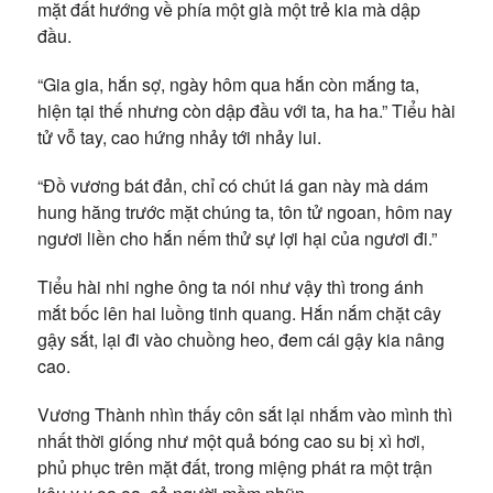
mặt đất hướng về phía một già một trẻ kia mà dập
đầu.
“Gia gia, hắn sợ, ngày hôm qua hắn còn mắng ta,
hiện tại thế nhưng còn dập đầu với ta, ha ha.” Tiểu hài
tử vỗ tay, cao hứng nhảy tới nhảy lui.
“Đồ vương bát đản, chỉ có chút lá gan này mà dám
hung hăng trước mặt chúng ta, tôn tử ngoan, hôm nay
ngươi liền cho hắn nếm thử sự lợi hại của ngươi đi.”
Tiểu hài nhi nghe ông ta nói như vậy thì trong ánh
mắt bốc lên hai luồng tinh quang. Hắn nắm chặt cây
gậy sắt, lại đi vào chuồng heo, đem cái gậy kia nâng
cao.
Vương Thành nhìn thấy côn sắt lại nhắm vào mình thì
nhất thời giống như một quả bóng cao su bị xì hơi,
phủ phục trên mặt đất, trong miệng phát ra một trận