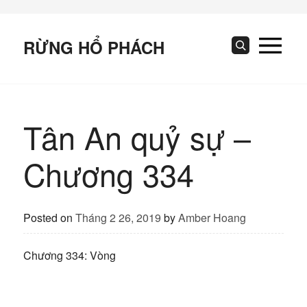
Skip
to
content
RỪNG HỔ PHÁCH
Search
Tân An quỷ sự –
Chương 334
Posted on
Tháng 2 26, 2019
by
Amber Hoang
Chương 334: Vòng