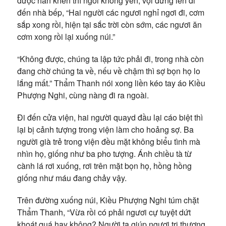
được hắn khen thì ngồi không yên, vội đứng lên đi
đến nhà bếp, “Hai người các ngươi nghỉ ngơi đi, cơm
sắp xong rồi, hiện tại sắc trời còn sớm, các ngươi ăn
cơm xong rồi lại xuống núi.”
“Không được, chúng ta lập tức phải đi, trong nhà còn
đang chờ chúng ta về, nếu về chậm thì sợ bọn họ lo
lắng mất.” Thẩm Thanh nói xong liền kéo tay áo Kiều
Phượng Nghi, cùng nàng đi ra ngoài.
Đi đến cửa viện, hai người quayd đầu lại cáo biệt thì
lại bị cảnh tượng trong viện làm cho hoảng sợ. Ba
người già trẻ trong viện đều mặt không biểu tình mà
nhìn họ, giống như ba pho tượng. Ánh chiều tà từ
cành lá rơi xuống, rơi trên mặt bọn họ, hồng hồng
giống như máu đang chảy vậy.
Trên đường xuống núi, Kiều Phượng Nghi túm chặt
Thẩm Thanh, “Vừa rồi có phải ngươi cự tuyệt dứt
khoát quá hay không? Người ta giúp ngươi trị thương,