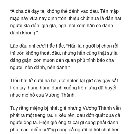
“A cha đã dạy ta, không thể đánh vào đầu. Tên mập
mạp này vừa nãy định trốn, thiếu chút nữa là dẫn hai
người kia đến, gia gia, ngài nói xem hắn có đánh
đánh không.”
Lão đầu nhi cười hắc hắc, “Hắn là người bị chọn rồi
thì trốn không thoát đâu, nhưng hắn cũng thật sự là
đáng giận, còn muốn đến quan phủ trình báo cha
ngươi, nên đánh, nên đánh.”
Tiểu hài tử cười ha ha, đột nhiên lại giơ cây gậy sắt
trên tay, hung hăng đánh xuống trên lưng đã huyết
nhục mơ hồ của Vương Thành.
Tuy rằng miệng bị nhét giẻ nhưng Vương Thành vẫn
phát ra một tiếng rầu rĩ kêu rên, đau đớn quét qua cả
người ông ta. Hiện giờ ông ta cái gì cũng phải đành
phó mặc, miễn cưỡng cong cả người bị trói chặt trên