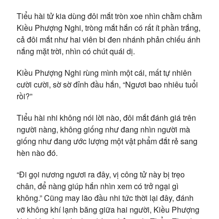
Tiểu hài tử kia dùng đôi mắt tròn xoe nhìn chằm chằm
Kiều Phượng Nghi, tròng mắt hắn có rất ít phần trắng,
cả đôi mắt như hai viên bi đen nhánh phản chiếu ánh
nắng mặt trời, nhìn có chút quái dị.
Kiều Phượng Nghi rùng mình một cái, mất tự nhiên
cười cười, sờ sờ đỉnh đầu hắn, “Ngươi bao nhiêu tuổi
rồi?”
Tiểu hài nhi không nói lời nào, đôi mắt đánh giá trên
người nàng, không giống như đang nhìn người mà
giống như đang ước lượng một vật phẩm đắt rẻ sang
hèn nào đó.
“Đi gọi nương ngươi ra đây, vị công tử này bị trẹo
chân, để nàng giúp hắn nhìn xem có trở ngại gì
không.” Cũng may lão đầu nhi tức thời lại đây, đánh
vỡ không khí lạnh băng giữa hai người, Kiều Phượng