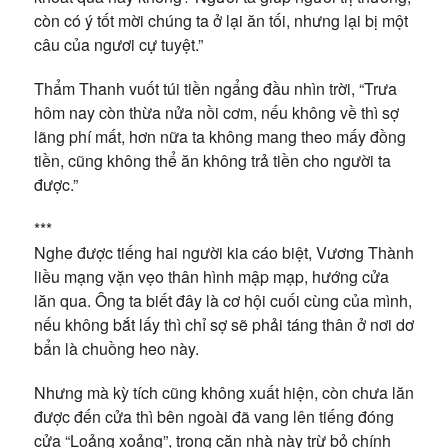
còn có ý tốt mời chúng ta ở lại ăn tối, nhưng lại bị một
câu của ngươi cự tuyệt.”
Thẩm Thanh vuốt túi tiền ngẩng đầu nhìn trời, “Trưa
hôm nay còn thừa nửa nồi cơm, nếu không về thì sợ
lãng phí mất, hơn nữa ta không mang theo mấy đồng
tiền, cũng không thể ăn không trả tiền cho người ta
được.”
***
Nghe được tiếng hai người kia cáo biệt, Vương Thành
liều mạng vặn vẹo thân hình mập mạp, hướng cửa
lăn qua. Ông ta biết đây là cơ hội cuối cùng của mình,
nếu không bắt lấy thì chỉ sợ sẽ phải táng thân ở nơi dơ
bẩn là chuồng heo này.
Nhưng mà kỳ tích cũng không xuất hiện, còn chưa lăn
được đến cửa thì bên ngoài đã vang lên tiếng đóng
cửa “Loảng xoảng”, trong căn nhà này trừ bỏ chính