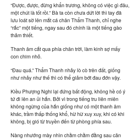
“Được, được, đừng khẩn trương, không có việc gì đâu,
một chút là tốt rồi.” Bà ta còn chưa dứt lời thì tay đã
lưu loát sờ lên mắt cá chân Thẩm Thanh, chỉ nghe
“rắc” một tiếng, ngay sau đó chính là một tiếng gào
thảm thiết.
Thanh âm cắt qua phía chân trời, làm kinh sợ mấy
con chim nhỏ.
“Đau quá.” Thẩm Thanh nhảy lò cò trên đất, giống
như nhảy như thế thì có thể giảm bớt đau đớn vậy.
Kiều Phượng Nghi lại đứng bất động, không hề có ý
tứ đi lên an ủi hắn. Bởi vì trong tiếng tru liên miên
không ngừng của hắn giống như có một thanh âm
khác, trầm thấp thống khổ, hừ hừ xuy xuy, khi có khi
không, bị gió từ truyền đến từ phòng phía sau.
Nàng nhướng mày nhìn chằm chằm đằng sau căn