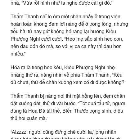
nhà, “Vừa rồi hình như ta nghe được cái gì đó.”
Thẩm Thanh chỉ lo ôm một chân nhảy ở trong viện,
hoàn toàn không đem lời nàng để ở trong lòng, nhưng
tiểu hài tử nãy giờ không hé răng lại hướng Kiều
Phượng Nghi cười cười, “Heo mẹ sắp sinh heo con,
nên đau đớn đó mà, so với vị ca ca này thì đau hơn
nhiều.”
Hóa ra là tiếng heo kêu, Kiều Phượng Nghi nhẹ
nhàng thở ra, nàng nhìn về phía Thẩm Thanh, “Kêu
đủ chưa, thử để chân xuống xem có đi được không?”
Thẩm Thanh bị nàng nói thì mặt hồng lên, đem chân
đặt xuống đất, thử đi vài bước, “Tốt quá tẩu tử, ngươi
đúng là Hoa Đà tái thế, Biển Thước trọng sinh, diệu
thủ hồi xuân mà.”
“Aizzzz, ngươi cũng đừng chê cười ta,” phụ nhân