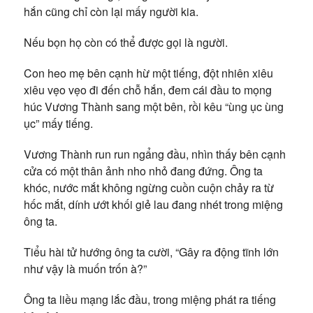
hắn cũng chỉ còn lại mấy người kia.
Nếu bọn họ còn có thể được gọi là người.
Con heo mẹ bên cạnh hừ một tiếng, đột nhiên xiêu
xiêu vẹo vẹo đi đến chỗ hắn, đem cái đầu to mọng
húc Vương Thành sang một bên, rồi kêu “ùng ục ùng
ục” mấy tiếng.
Vương Thành run run ngẩng đầu, nhìn thấy bên cạnh
cửa có một thân ảnh nho nhỏ đang đứng. Ông ta
khóc, nước mắt không ngừng cuồn cuộn chảy ra từ
hốc mắt, dính ướt khối giẻ lau đang nhét trong miệng
ông ta.
Tiểu hài tử hướng ông ta cười, “Gây ra động tĩnh lớn
như vậy là muốn trốn à?”
Ông ta liều mạng lắc đầu, trong miệng phát ra tiếng