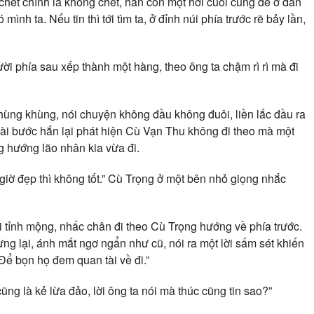
chết chính là không chết, hắn còn một hơi cuối cùng đè ở đan
mình ta. Nếu tin thì tới tìm ta, ở đỉnh núi phía trước rẽ bảy lần,
người phía sau xếp thành một hàng, theo ông ta chậm rì rì mà đi
hùng khùng, nói chuyện không đầu không đuôi, liền lắc đầu ra
 vài bước hắn lại phát hiện Cù Vạn Thu không đi theo mà một
 hướng lão nhân kia vừa đi.
a giờ đẹp thì không tốt.” Cù Trọng ở một bên nhỏ giọng nhắc
 tỉnh mộng, nhấc chân đi theo Cù Trọng hướng về phía trước.
g lại, ánh mắt ngơ ngẩn như cũ, nói ra một lời sấm sét khiến
ể bọn họ đem quan tài về đi.”
ũng là kẻ lừa đảo, lời ông ta nói mà thúc cũng tin sao?”