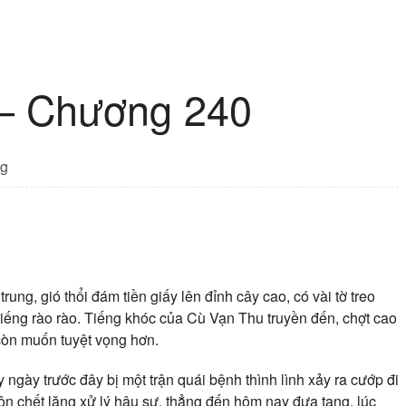
 – Chương 240
g
ung, gió thổi đám tiền giấy lên đỉnh cây cao, có vài tờ treo
a tiếng rào rào. Tiếng khóc của Cù Vạn Thu truyền đến, chợt cao
u còn muốn tuyệt vọng hơn.
 ngày trước đây bị một trận quái bệnh thình lình xảy ra cướp đi
n chết lặng xử lý hậu sự, thẳng đến hôm nay đưa tang, lúc