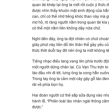
quan tài khép lại ông ta mới rốt cuộc ý thức
được nhìn thấy khuôn mặt sinh động của hắn n
can, chỉ có thể nhờ tiếng khóc than này mà g
mơ hồ, rõ ràng người nằm trong quan tài kia
có thể một nằm liền không dậy nữa chứ.
Nghĩ đến đây, ông ta đột nhiên có chút choá
giây phút này liền đổ lên thân thể gầy yếu c
thức thời duỗi tay đỡ nên ông ta mới không té
Tiếng nhạc điếu tang vang lên phía trước độ
một người dừng chân lại. Cù Vạn Thu trợn to
lão đầu nhi đi tới, lưng ông ta cong hẳn xuống
Trong tay ông ta cầm một cây gậy gỗ táo đe
rãi về phía bọn họ.
Hai đoàn người cứ thế sắp sửa đụng vào nha
hành lễ, “Phiền toái lão nhân ngài thông cả
được.”