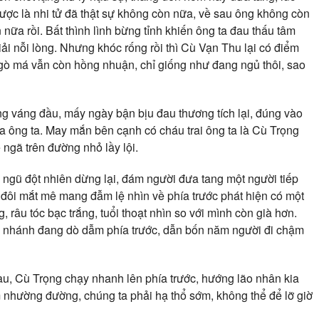
 được là nhi tử đã thật sự không còn nữa, về sau ông không còn
ữa rồi. Bất thình lình bừng tỉnh khiến ông ta đau thấu tâm
iải nỗi lòng. Nhưng khóc rống rồi thì Cù Vạn Thu lại có điểm
 gò má vẫn còn hồng nhuận, chỉ giống như đang ngủ thôi, sao
ng váng đầu, mấy ngày bận bịu đau thương tích lại, đúng vào
ủa ông ta. May mắn bên cạnh có cháu trai ông ta là Cù Trọng
 ngã trên đường nhỏ lầy lội.
i ngũ đột nhiên dừng lại, đám người đưa tang một người tiếp
 đôi mắt mê mang đẫm lệ nhìn về phía trước phát hiện có một
, râu tóc bạc trắng, tuổi thoạt nhìn so với mình còn già hơn.
n nhánh đang dò dẫm phía trước, dẫn bốn năm người đi chậm
u, Cù Trọng chạy nhanh lên phía trước, hướng lão nhân kia
m nhường đường, chúng ta phải hạ thổ sớm, không thể để lỡ giờ