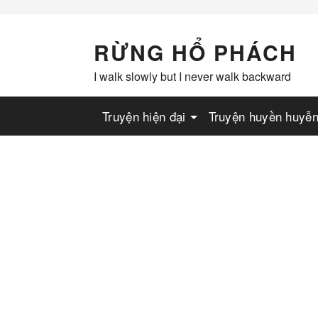
Skip
to
content
RỪNG HỔ PHÁCH
I walk slowly but I never walk backward
Truyện hiện đại
Truyện huyền huyễ