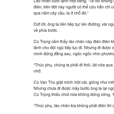
Lão nhân cười lạnh một tiếng, “Ta nói không 
điền, trên đời này người có thể cứu hắn chỉ có 
qua năm cây cầu, ta ở chỗ đó.”
Dứt lời, ông ta liền tiếp tục lên đường, vài 
về phía trước.
Cù Trọng cảm thấy lão nhân này điên điên k
lệnh cho đội ngũ tiếp tục đi. Nhưng đi được
mình đứng đằng sau, ngốc ngốc nhìn phương
“Thúc phụ, chúng ta phải đi thôi, lát nữa qu
nhở.
Cù Vạn Thu giật mình một cái, giống như mới
Nhưng chưa đi được mấy bước ông ta lại ngừn
Cù Trọng thiếu chút nữa không đứng vững, “Đ
“Thúc phụ, lão nhân kia không phải điên thì c