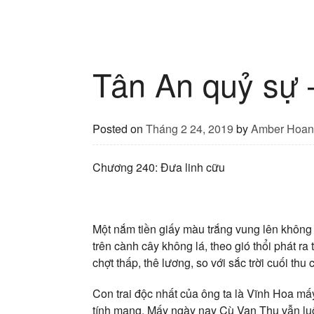
Tân An quỷ sự
Posted on
Tháng 2 24, 2019
by
Amber Hoan
Chương 240: Đưa linh cữu
Một nắm tiền giấy màu trắng vung lên không tr
trên cành cây không lá, theo gió thổi phát r
chợt thấp, thê lương, so với sắc trời cuối th
Con trai độc nhất của ông ta là Vĩnh Hoa mấy
tính mạng. Mấy ngày nay Cù Vạn Thu vẫn luô