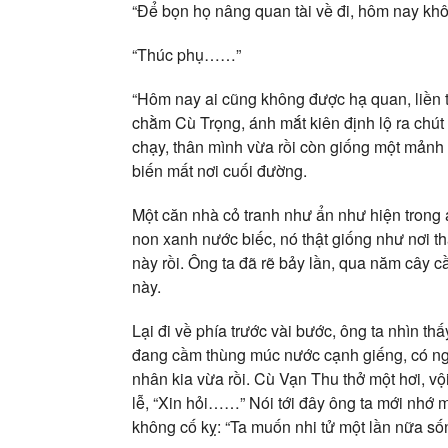
“Để bọn họ nâng quan tài về đi, hôm nay kh
“Thúc phụ……”
“Hôm nay ai cũng không được hạ quan, liền t
chằm Cù Trọng, ánh mắt kiên định lộ ra chút
chạy, thân mình vừa rồi còn giống một mảnh lá
biến mất nơi cuối đường.
Một căn nhà cỏ tranh như ẩn như hiện trong 
non xanh nước biếc, nó thật giống như nơi th
này rồi. Ông ta đã rẽ bảy lần, qua năm cây 
này.
Lại đi về phía trước vài bước, ông ta nhìn t
đang cầm thùng múc nước cạnh giếng, có ngườ
nhân kia vừa rồi. Cù Vạn Thu thở một hơi, v
lễ, “Xin hỏi……” Nói tới đây ông ta mới nhớ m
không cố kỵ: “Ta muốn nhi tử một lần nữa sống