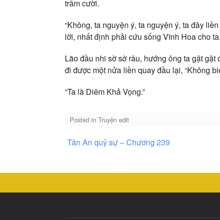
trầm cười.
“Không, ta nguyện ý, ta nguyện ý, ta đây liền 
lời, nhất định phải cứu sống Vĩnh Hoa cho ta.
Lão đầu nhi sờ sờ râu, hướng ông ta gật gật 
đi được một nửa liền quay đầu lại, “Không bi
“Ta là Diêm Khả Vọng.”
Posted in
Truyện edit
Điều
Tân An quỷ sự – Chương 239
hướng
bài
viết