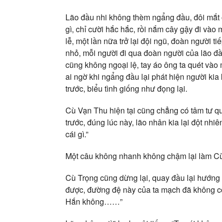
Lão đầu nhi không thèm ngẩng đầu, đôi mắt c
gì, chỉ cười hắc hắc, rồi nắm cây gậy đi vào
lễ, một lần nữa trở lại đội ngũ, đoàn người 
nhỏ, mỗi người đi qua đoàn người của lão đ
cũng không ngoại lệ, tay áo ông ta quét vào m
ai ngờ khi ngẩng đầu lại phát hiện người ki
trước, biểu tình giống như đọng lại.
Cù Vạn Thu hiện tại cũng chẳng có tâm tư qu
trước, đúng lúc này, lão nhân kia lại đột nhi
cái gì.”
Một câu không nhanh không chậm lại làm Cù
Cù Trọng cũng dừng lại, quay đầu lại hướng lã
được, đường đệ này của ta mạch đã không có
Hắn không……”