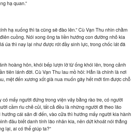
ông hạ quan.”
ính hạ xuống thì ta cũng sẽ đào lên.” Cù Vạn Thu nhìn chằm
 điên cuồng. Nói xong ông ta liền hướng con đường nhỏ kia
 úa thì nay lại như được rót đầy sinh lực, trong chốc lát đã
ánh hoàng hôn, khói bếp lượn lờ từ ống khói lên, trong cảnh
ần tiên lánh đời. Cù Vạn Thu lau mồ hôi: Hẳn là chính là nơi
cầu, mệt đến xương xốt già nua muốn gãy hết mới tìm được chỗ
hấy có mấy người đứng trong viện vây bằng rào tre, có người
i cầm rìu chẻ củi, tất cả đều là những người đi theo lão
ội hướng cái sân đi đến, vào cửa thì hướng mấy người kia hành
ình đâu biết danh tính lão nhân kia, nên dứt khoát nói thẳng
 lại, ai có thể giúp ta?”