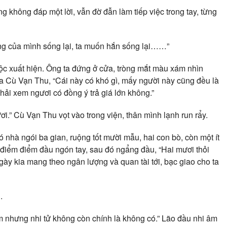
g không đáp một lời, vẫn đờ đẫn làm tiếp việc trong tay, từng
ng của mình sống lại, ta muốn hắn sống lại……”
uộc xuất hiện. Ông ta đứng ở cửa, tròng mắt màu xám nhìn
 Cù Vạn Thu, “Cái này có khó gì, mấy người này cũng đều là
phải xem ngươi có đồng ý trả giá lớn không.”
i.” Cù Vạn Thu vọt vào trong viện, thân mình lạnh run rẩy.
 nhà ngói ba gian, ruộng tốt mười mẫu, hai con bò, còn một ít
 ta điểm điểm đầu ngón tay, sau đó ngẩng đầu, “Hai mươi thỏi
ngày kia mang theo ngân lượng và quan tài tới, bạc giao cho ta
.
ếm nhưng nhi tử không còn chính là không có.” Lão đầu nhi âm