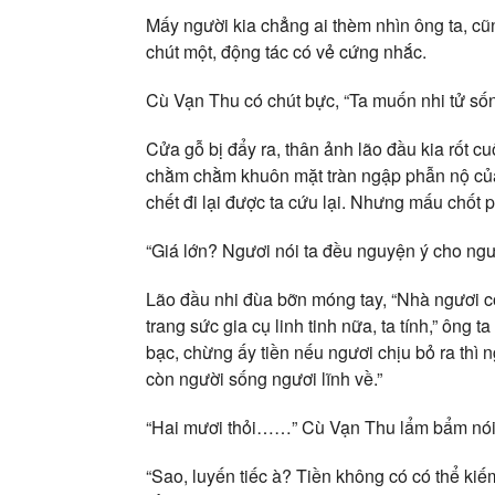
Mấy người kia chẳng ai thèm nhìn ông ta, cũn
chút một, động tác có vẻ cứng nhắc.
Cù Vạn Thu có chút bực, “Ta muốn nhi tử số
Cửa gỗ bị đẩy ra, thân ảnh lão đầu kia rốt c
chằm chằm khuôn mặt tràn ngập phẫn nộ của
chết đi lại được ta cứu lại. Nhưng mấu chốt 
“Giá lớn? Ngươi nói ta đều nguyện ý cho ngươ
Lão đầu nhi đùa bỡn móng tay, “Nhà ngươi có
trang sức gia cụ linh tinh nữa, ta tính,” ông
bạc, chừng ấy tiền nếu ngươi chịu bỏ ra thì 
còn người sống ngươi lĩnh về.”
“Hai mươi thỏi……” Cù Vạn Thu lẩm bẩm nói
“Sao, luyến tiếc à? Tiền không có có thể ki