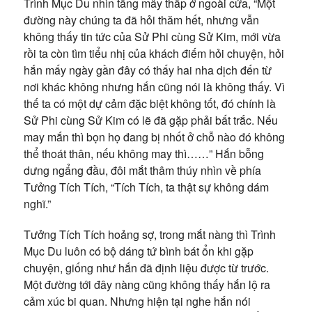
Trình Mục Du nhìn tầng mây thấp ở ngoài cửa, “Một
đường này chúng ta đã hỏi thăm hết, nhưng vẫn
không thấy tin tức của Sử Phi cùng Sử Kim, mới vừa
rồi ta còn tìm tiểu nhị của khách điếm hỏi chuyện, hỏi
hắn mấy ngày gần đây có thấy hai nha dịch đến từ
nơi khác không nhưng hắn cũng nói là không thấy. Vì
thế ta có một dự cảm đặc biệt không tốt, đó chính là
Sử Phi cùng Sử Kim có lẽ đã gặp phải bất trắc. Nếu
may mắn thì bọn họ đang bị nhốt ở chỗ nào đó không
thể thoát thân, nếu không may thì……” Hắn bỗng
dưng ngẩng đầu, đôi mắt thâm thúy nhìn về phía
Tưởng Tích Tích, “Tích Tích, ta thật sự không dám
nghĩ.”
Tưởng Tích Tích hoảng sợ, trong mắt nàng thì Trình
Mục Du luôn có bộ dáng tứ bình bát ổn khi gặp
chuyện, giống như hắn đã định liệu được từ trước.
Một đường tới đây nàng cũng không thấy hắn lộ ra
cảm xúc bi quan. Nhưng hiện tại nghe hắn nói