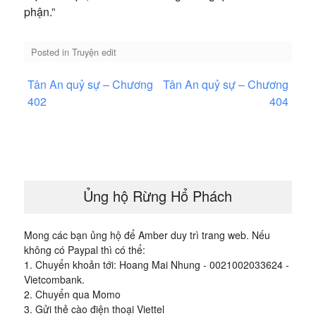
phận.”
Posted in
Truyện edit
Điều
Tân An quỷ sự – Chương
Tân An quỷ sự – Chương
hướng
402
404
bài
viết
Ủng hộ Rừng Hổ Phách
Mong các bạn ủng hộ để Amber duy trì trang web. Nếu
không có Paypal thì có thể:
1. Chuyển khoản tới: Hoang Mai Nhung - 0021002033624 -
Vietcombank.
2. Chuyển qua Momo
3. Gửi thẻ cào điện thoại Viettel