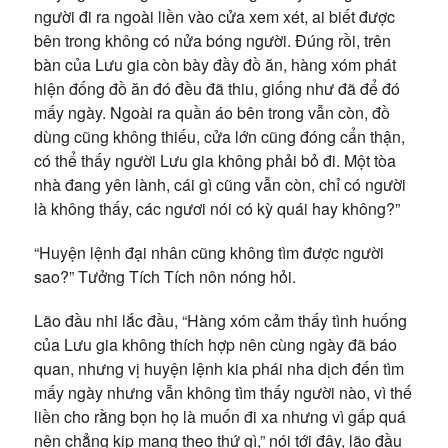
người đi ra ngoài liền vào cửa xem xét, ai biết được
bên trong không có nửa bóng người. Đúng rồi, trên
bàn của Lưu gia còn bày đầy đồ ăn, hàng xóm phát
hiện đống đồ ăn đó đều đã thiu, giống như đã để đó
mấy ngày. Ngoài ra quần áo bên trong vẫn còn, đồ
dùng cũng không thiếu, cửa lớn cũng đóng cẩn thận,
có thể thấy người Lưu gia không phải bỏ đi. Một tòa
nhà đang yên lành, cái gì cũng vẫn còn, chỉ có người
là không thấy, các ngươi nói có kỳ quái hay không?”
“Huyện lệnh đại nhân cũng không tìm được người
sao?” Tưởng Tích Tích nôn nóng hỏi.
Lão đầu nhi lắc đầu, “Hàng xóm cảm thấy tình huống
của Lưu gia không thích hợp nên cùng ngày đã báo
quan, nhưng vị huyện lệnh kia phái nha dịch đến tìm
mấy ngày nhưng vẫn không tìm thấy người nào, vì thế
liền cho rằng bọn họ là muốn đi xa nhưng vì gấp quá
nên chẳng kịp mang theo thứ gì,” nói tới đây, lão đầu