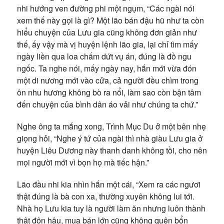
nhi hướng ven đường phi một ngụm, “Các ngài nói
xem thế này gọi là gì? Một lão bán đậu hũ như ta còn
hiểu chuyện của Lưu gia cũng không đơn giản như
thế, ấy vậy mà vị huyện lệnh lão gia, lại chỉ tìm mấy
ngày liền qua loa chấm dứt vụ án, đúng là đồ ngu
ngốc. Ta nghe nói, mấy ngày nay, hắn mới vừa đón
một di nương mới vào cửa, cả người đều chìm trong
ôn nhu hương không bò ra nổi, làm sao còn bận tâm
đến chuyện của bình dân áo vải như chúng ta chứ.”
Nghe ông ta mắng xong, Trình Mục Du ở một bên nhẹ
giọng hỏi, “Nghe ý tứ của ngài thì nhà giàu Lưu gia ở
huyện Liêu Dương này thanh danh không tồi, cho nên
mọi người mới vì bọn họ mà tiếc hận.”
Lão đầu nhi kia nhìn hắn một cái, “Xem ra các ngươi
thật đúng là bà con xa, thường xuyên không lui tới.
Nhà họ Lưu kia tuy là người làm ăn nhưng luôn thành
thật đôn hậu, mua bán lớn cũng không quên bổn