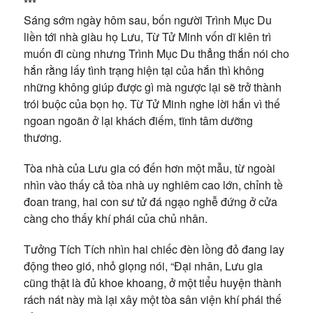
***
Sáng sớm ngày hôm sau, bốn người Trình Mục Du
liền tới nhà giàu họ Lưu, Từ Tử Minh vốn dĩ kiên trì
muốn đi cùng nhưng Trình Mục Du thẳng thắn nói cho
hắn rằng lấy tình trạng hiện tại của hắn thì không
những không giúp được gì mà ngược lại sẽ trở thành
trói buộc của bọn họ. Từ Tử Minh nghe lời hắn vì thế
ngoan ngoãn ở lại khách điếm, tĩnh tâm dưỡng
thương.
Tòa nhà của Lưu gia có đến hơn một mẫu, từ ngoài
nhìn vào thấy cả tòa nhà uy nghiêm cao lớn, chỉnh tề
đoan trang, hai con sư tử đá ngạo nghễ đứng ở cửa
càng cho thấy khí phái của chủ nhân.
Tưởng Tích Tích nhìn hai chiếc đèn lồng đỏ đang lay
động theo gió, nhỏ giọng nói, “Đại nhân, Lưu gia
cũng thật là đủ khoe khoang, ở một tiểu huyện thành
rách nát này mà lại xây một tòa sân viện khí phái thế