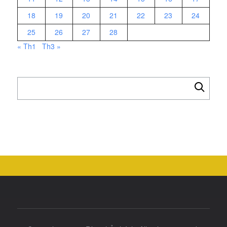
18
19
20
21
22
23
24
25
26
27
28
« Th1
Th3 »
Tìm
kiếm
cho: