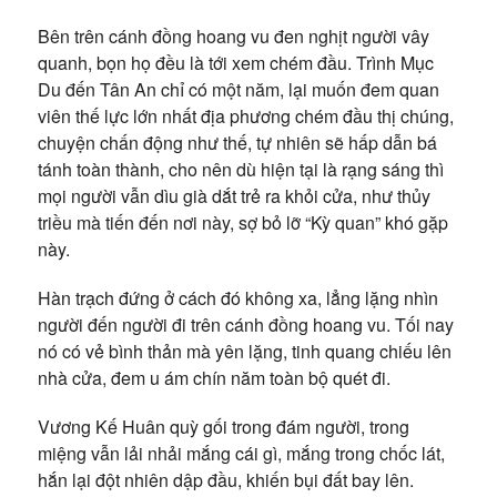
Bên trên cánh đồng hoang vu đen nghịt người vây
quanh, bọn họ đều là tới xem chém đầu. Trình Mục
Du đến Tân An chỉ có một năm, lại muốn đem quan
viên thế lực lớn nhất địa phương chém đầu thị chúng,
chuyện chấn động như thế, tự nhiên sẽ hấp dẫn bá
tánh toàn thành, cho nên dù hiện tại là rạng sáng thì
mọi người vẫn dìu già dắt trẻ ra khỏi cửa, như thủy
triều mà tiến đến nơi này, sợ bỏ lỡ “Kỳ quan” khó gặp
này.
Hàn trạch đứng ở cách đó không xa, lẳng lặng nhìn
người đến người đi trên cánh đồng hoang vu. Tối nay
nó có vẻ bình thản mà yên lặng, tinh quang chiếu lên
nhà cửa, đem u ám chín năm toàn bộ quét đi.
Vương Kế Huân quỳ gối trong đám người, trong
miệng vẫn lải nhải mắng cái gì, mắng trong chốc lát,
hắn lại đột nhiên dập đầu, khiến bụi đất bay lên.