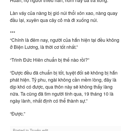
Huân, nợ ngươi thiếu hắn, hôm nay đã trả xong.
Làn váy của nàng bị gió núi thổi xôn xao, nàng quay
đầu lại, xuyên qua cây cỏ mà đi xuống núi.
***
“Chính là đêm nay, người của hắn hiện tại đều không
ở Biện Lương, là thời cơ tốt nhất.”
“Trình Đức Hiên chuẩn bị thế nào rồi?”
“Dược đều đã chuẩn bị tốt, tuyệt đối sẽ không bị hắn
phát hiện. Tỷ phu, ngài không cần mềm lòng, đây là
dịp khó có được, qua thôn này sẽ không thấy làng
nữa. Ta cũng đã tìm người tính qua, 19 tháng 10 là
ngày lành, nhất định có thể thành sự.”
“Được.”
Posted in
Truyện edit