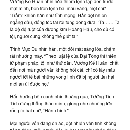
Vương Kế Huân nhìn hỏa thiêm lệnh tạp đến trước
mặt mình, bên trên lệnh bài màu vàng, một chữ
“Trảm” khiến hắn như tỉnh mộng. Hắn đột nhiên
ngẩng đầu, đống tóc tai rối tung đong đưa, “Ta…… Ta
là đệ đệ ruột của đương kim Hoàng Hậu, cho dù có
tội, ngươi cũng không thể giết ta.”
Trình Mục Du nhìn hắn, một đôi mắt sáng lòa, chậm
rãi nhướng mày, “Theo luật lệ của Đại Tống thì thiên
tử phạm pháp, tội như thứ dân. Vương Kế Huân, chết
đến nơi mà ngươi vẫn không hối cải, chỉ có lấy máu
ngươi tới tế bái những vong linh đã bị ngươi tàn hại
mới an ủi được họ.”
Hắn hướng bên cạnh nhìn thoáng qua, Tưởng Tích
Tích đứng thẳng thân mình, giọng như chuông lớn
rống ra hai chữ, “Hành hình.”
Mọi người vốn đang ồn ào, đột nhiên yên tĩnh không