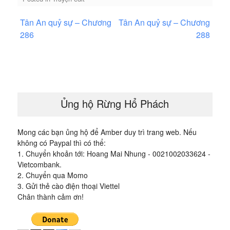
Điều
Tân An quỷ sự – Chương
Tân An quỷ sự – Chương
hướng
286
288
bài
viết
Ủng hộ Rừng Hổ Phách
Mong các bạn ủng hộ để Amber duy trì trang web. Nếu
không có Paypal thì có thể:
1. Chuyển khoản tới: Hoang Mai Nhung - 0021002033624 -
Vietcombank.
2. Chuyển qua Momo
3. Gửi thẻ cào điện thoại Viettel
Chân thành cảm ơn!