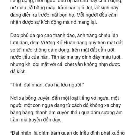
tiếng động, mỗi người đều bị hai chữ này chấn động,
nợ máu trả bằng máu, trầm oan giải tội, vở kịch này
đang diễn ra trước mắt bọn họ. Mỗi người đều cảm
nhận được sự kích động mà nó mang lại.
Đao phủ đã giơ cao thanh đao, ánh trăng chiếu lên
lưỡi đao, đèm Vương Kế Huân đang quỳ trên mặt đất
sợ tới mức không dám động, trên mặt đất dần ướt
nước tiểu của hắn. Tên ác ma tay dính đầy máu tươi,
nhưng khi đối mặt với cái chết vẫn không nhịn được
đả kích.
“Trình đại nhân, đao hạ lưu người.”
Nơi xa bỗng truyền đến một loạt tiếng vó ngựa, một
người một con ngựa đang từ cách đó không xa chạy
băng băng, thanh âm xuyên thấu qua đám sương ám
trầm mà truyền đến đây.
“Đại nhân, là giám trảm quan do triều đình phái xuống