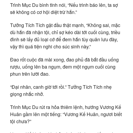
Trình Mục Du bình tĩnh nói, “Nếu trình báo lên, ta sợ
sẽ không có cơ hội diệt trừ hắn.”
Tưởng Tích Tích gật đầu thật mạnh, “Không sai, mặc
dù hắn đã nhận tội, chỉ sợ kéo dài tới cuối cùng, triều
đình sẽ lấy đủ loại cớ để đem hắn tùy quân lưu đày,
vậy thì quá tiện nghi cho súc sinh này.”
Đao rốt cuộc đã mài xong, đao phủ đã bắt đầu uống
rượu, uống lên ba ngụm, đem một ngụm cuối cùng
phun trên lưỡi đao.
“Đại nhân, canh giờ tới rồi.” Tưởng Tích Tích nhẹ
giọng nhắc nhở.
Trình Mục Du rút ra hỏa thiêm lệnh, hướng Vương Kế
Huân gầm lên một tiếng: “Vương Kế Huân, ngươi biết
tội chưa?”