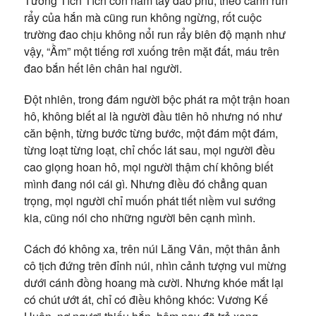
Tưởng Tích Tích còn nắm tay đao phủ, theo cánh run
rẩy của hắn mà cũng run không ngừng, rốt cuộc
trường đao chịu không nổi run rẩy biên độ mạnh như
vậy, “Ầm” một tiếng rơi xuống trên mặt đất, máu trên
đao bắn hết lên chân hai người.
Đột nhiên, trong đám người bộc phát ra một trận hoan
hô, không biết ai là người đầu tiên hô nhưng nó như
căn bệnh, từng bước từng bước, một đám một đám,
từng loạt từng loạt, chỉ chốc lát sau, mọi người đều
cao giọng hoan hô, mọi người thậm chí không biết
mình đang nói cái gì. Nhưng điều đó chẳng quan
trọng, mọi người chỉ muốn phát tiết niềm vui sướng
kia, cũng nói cho những người bên cạnh mình.
Cách đó không xa, trên núi Lăng Vân, một thân ảnh
cô tịch đứng trên đỉnh núi, nhìn cảnh tượng vui mừng
dưới cánh đồng hoang mà cười. Nhưng khóe mắt lại
có chút ướt át, chỉ có điều không khóc: Vương Kế