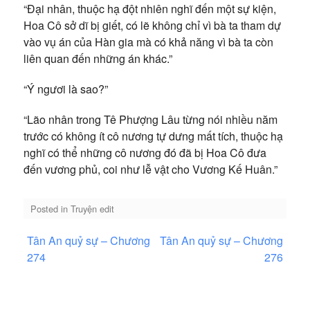
“Đại nhân, thuộc hạ đột nhiên nghĩ đến một sự kiện,
Hoa Cô sở dĩ bị giết, có lẽ không chỉ vì bà ta tham dự
vào vụ án của Hàn gia mà có khả năng vì bà ta còn
liên quan đến những án khác.”
“Ý ngươi là sao?”
“Lão nhân trong Tê Phượng Lâu từng nói nhiều năm
trước có không ít cô nương tự dưng mất tích, thuộc hạ
nghĩ có thể những cô nương đó đã bị Hoa Cô đưa
đến vương phủ, coi như lễ vật cho Vương Kế Huân.”
Posted in
Truyện edit
Điều
Tân An quỷ sự – Chương
Tân An quỷ sự – Chương
hướng
274
276
bài