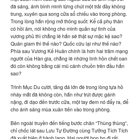
đã sáng, ánh bình minh từng chút một trải đầy không
trung, xuyên qua song cửa sổ chiếu vào trong phòng.
Trong lòng hắn rộng mở thông suốt: Kể cả phụ thân
có hồi âm, nói không cho mình quản sự tình của
vương phủ thì chẳng lẽ hắn sẽ thật sự mặc kệ sao?
Quân giam thì thế nào? Quốc cữu lại như thế nào?
Phía sau Vương Kế Huân chính là hơn hai trăm mạng
người của Hàn gia, chẳng lẽ những linh hồn chết oan
đó còn không bằng cái mũ cánh chuồn trên đầu hắn
sao?
Trình Mục Du cười, tảng đá lớn đè trong lòng tựa hồ
nháy mắt đã không còn, hắn như trút được gánh
nặng, đi dạo đến trước cửa, một tay đem nó đẩy ra, để
cho ánh sáng mùa xuân tiến vào trong phòng.
Bên ngoài truyền đến tiếng bước chân “Thùng thùng”,
chỉ chốc lát sau Lưu Tự Đường cùng Tưởng Tích Tích
đã xuất hiện ở hành lang. Hai người bọn họ đi rất