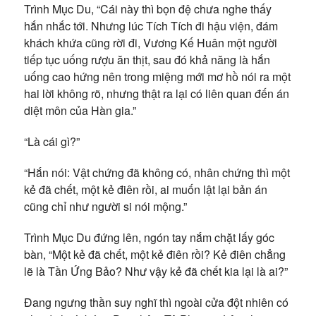
Trình Mục Du, “Cái này thì bọn đệ chưa nghe thấy
hắn nhắc tới. Nhưng lúc Tích Tích đi hậu viện, đám
khách khứa cũng rời đi, Vương Kế Huân một người
tiếp tục uống rượu ăn thịt, sau đó khả năng là hắn
uống cao hứng nên trong miệng mới mơ hồ nói ra một
hai lời không rõ, nhưng thật ra lại có liên quan đến án
diệt môn của Hàn gia.”
“Là cái gì?”
“Hắn nói: Vật chứng đã không có, nhân chứng thì một
kẻ đã chết, một kẻ điên rồi, ai muốn lật lại bản án
cũng chỉ như người si nói mộng.”
Trình Mục Du đứng lên, ngón tay nắm chặt lấy góc
bàn, “Một kẻ đã chết, một kẻ điên rồi? Kẻ điên chẳng
lẽ là Tần Ứng Bảo? Như vậy kẻ đã chết kia lại là ai?”
Đang ngưng thần suy nghĩ thì ngoài cửa đột nhiên có