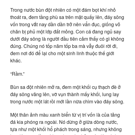
Trong nước bùn đột nhiên có một đám bọt khí nhỏ
thoát ra, đem tầng phù sa trên mặt quấy lên, đáy sông
vốn trong vắt nay dần dần trở nên vẩn đục, giống vỏ
chăn bị phủ một lớp đất mỏng. Con cá đang ngủ say
dưới đáy sông là người đầu tiên cảm thấy có gì không
đúng. Chúng nó tốp năm tốp ba mà vẫy đuôi rời đi,
đem nơi đó để lại cho một sinh linh thuộc thế giới
khác.
“Rầm.”
Bùn sa đột nhiên mở ra, đem một khối cụ thạch đè ở
đáy sông văng lên, vỡ vụn thành mấy khối, lung lay
trong nước một lát rồi mới lần nữa chìm vào đáy sông.
Một thân ảnh màu xanh biển từ vị trí vốn là của tảng
đá kia phóng ra ngoài. Nó dừng ở giữa dòng nước,
tựa như một khối hổ phách trong sáng, nhưng không