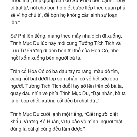
trước mặt, nhẹ giọng dặn dò Sử Phi ở bên cạnh: “Duy
trì trật tự, nói cho bọn họ biết bước tiếp theo quan phủ
sẽ vì họ chủ trì, để bọn họ không cần sinh sự loạn
lên.”
Sử Phi lên tiếng, mang theo mấy nha dịch đi xuống,
Trình Mục Du lúc này mới cùng Tưởng Tích Tích và
Lưu Tự Đường đi đến bên thi thể của Hoa Cô, nhẹ
ngồi xổm xuống bên người bà ta.
Trên cổ Hoa Cô có ba dấu tay rõ ràng, màu đỏ tím,
càng nổi bật dưới lớp son phấn, có vẻ hết sức dọa
người. Tưởng Tích Tích duỗi tay sờ lên trên cổ bà ta,
quay đầu nhìn về phía Trình Mục Du, “Đại nhân, bà ta
là bị bóp chết, xương cốt đều bị chặt đứt.”
Trình Mục Du cười lạnh một tiếng, “Giết người diệt
khẩu, Vương Kế Huân, vì tự bảo vệ mình, ngươi thật
đúng là cái gì cũng đều làm được.”