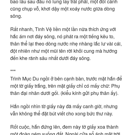
bao lâu sau đầu nó lung lay trái phải, một đôi cánh
cũng chụp vỗ, khơi dậy một xoáy nước giữa dòng
sông.
Rất nhanh, Tinh Vệ liền một lần nữa thích ứng với
hắc ám nơi đáy sông, nó phát ra một tiếng kêu to,
thân thể lại theo dòng nước nhẹ nhàng lắc lư vài cái,
đột nhiên như một mũi tên rời khỏi cung mà hướng
đến khe rãnh sâu nhất dưới đáy sông.
***
Trình Mục Du ngồi ở bên cạnh bàn, trước mặt hắn để
một tờ giấy trắng, trên mặt giấy chỉ có mấy chữ: Phụ
thân đại nhân dưới gối.
(kiểu kính gửi phụ thân ấy).
Hắn ngồi nhìn tờ giấy này đã mấy canh giờ, nhưng
vẫn không thể đặt bút viết cho xong bức thư này.
Rốt cuộc, hắn đứng lên, đem này tờ giấy xoa thành
một đoàn ném xuống đất. Ngoài cửa sổ ánh mặt trời