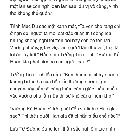
một lần sẽ còn nghĩ đến lần sau, dư vị vô cùng, vĩnh
thế không thể quên.”
Trình Mục Du sắc mặt xanh mét, “Ta vốn cho rằng chỉ
ở nạn đói người ta mới bất đắc dĩ ăn thịt đồng loại,
nhưng không nghĩ tới trên đời này còn có tên Ma
Vương như vậy, lấy việc ăn người làm thú vui, thật là
tội ác tày trời.” Hắn nhìn Tưởng Tích Tích, “Vương Kế
Huân kia phát hiện ra các ngươi sao?”
Tưởng Tích Tích lắc đầu, “Bọn thuộc hạ chạy nhanh,
không bị thủ hạ của hắn tổn thương nhưng qua
chuyện này hắn sẽ càng thêm cảnh giác, nếu muốn
vào vương phủ lần nữa thì sợ khó càng thêm khó.”
“Vương Kế Huân có từng nói đến sự tình ở Hàn gia
sao? Thi thể người Hàn gia đã bị hắn giấu chỗ nào?”
Lưu Tự Đường đứng lên, thần sắc nghiêm túc nhìn