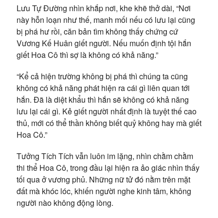
Lưu Tự Đường nhìn khắp nơi, khe khẽ thở dài, “Nơi
này hỗn loạn như thế, manh mối nếu có lưu lại cũng
bị phá hư rồi, căn bản tìm không thấy chứng cứ
Vương Kế Huân giết người. Nếu muốn định tội hắn
giết Hoa Cô thì sợ là không có khả năng.”
“Kể cả hiện trường không bị phá thì chúng ta cũng
không có khả năng phát hiện ra cái gì liên quan tới
hắn. Đã là diệt khẩu thì hắn sẽ không có khả năng
lưu lại cái gì. Kẻ giết người nhất định là tuyệt thế cao
thủ, mới có thể thần không biết quỷ không hay mà giết
Hoa Cô.”
Tưởng Tích Tích vẫn luôn im lặng, nhìn chằm chằm
thi thể Hoa Cô, trong đầu lại hiện ra ảo giác nhìn thấy
tối qua ở vương phủ. Những nữ tử đó nằm trên mặt
đất mà khóc lóc, khiến người nghe kinh tâm, không
người nào không động lòng.