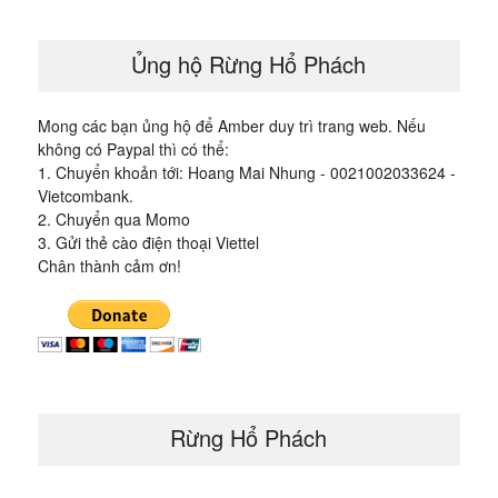
viết
Ủng hộ Rừng Hổ Phách
Mong các bạn ủng hộ để Amber duy trì trang web. Nếu
không có Paypal thì có thể:
1. Chuyển khoản tới: Hoang Mai Nhung - 0021002033624 -
Vietcombank.
2. Chuyển qua Momo
3. Gửi thẻ cào điện thoại Viettel
Chân thành cảm ơn!
Rừng Hổ Phách