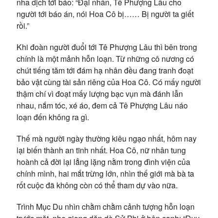
nha dịch tới báo: “Đại nhân, Tê Phượng Lâu cho
người tới báo án, nói Hoa Cô bị…… Bị người ta giết
rồi.”
Khi đoàn người đuổi tới Tê Phượng Lâu thì bên trong
chính là một mảnh hỗn loạn. Từ những cô nương có
chút tiếng tăm tới đám hạ nhân đều đang tranh đoạt
bảo vật cùng tài sản riêng của Hoa Cô. Có mấy người
thậm chí vì đoạt mấy lượng bạc vụn mà đánh lẫn
nhau, nắm tóc, xé áo, đem cả Tê Phượng Lâu náo
loạn đến không ra gì.
Thế mà người ngày thường kiêu ngạo nhất, hôm nay
lại biến thành an tĩnh nhất. Hoa Cô, nữ nhân tung
hoành cả đời lại lẳng lặng nằm trong đình viện của
chính mình, hai mắt trừng lớn, nhìn thế giới mà bà ta
rốt cuộc đã không còn có thể tham dự vào nữa.
Trình Mục Du nhìn chằm chằm cảnh tượng hỗn loạn