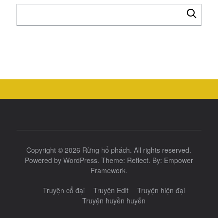
Tìm
kiếm
cho:
Copyright © 2026
Rừng hổ phách
. All rights reserved.
Powered by
WordPress
. Theme:
Reflect
. By:
Empower
Framework
.
Truyện cổ đại
Truyện Edit
Truyện hiện đại
Truyện huyền huyễn