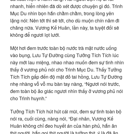
nhanh, hiển nhiên đã dò xét được chuyện gì đó. Trình
Mục Du nhìn bọn hắn chằm chằm, trong lòng yên
lặng nói: Nên tới thì sẽ tới, cho dù muộn chín năm đi
chăng nữa. Vương Kế Huân, lần này, ta tuyệt đối sẽ
không để ngươi lọt lưới.
Một hơi đem trước toàn bộ nước trà mặt nước uống
vào bụng, Lưu Tự Đường cùng Tưởng Tích Tích lúc
này mới lau miệng, nhao nhao muốn đem sự tình nhìn
thấy ở vương phủ nói cho Trình Mục Du. Thấy Tưởng
Tích Tích gấp đến độ mặt đỏ tai hồng, Lưu Tự Đường
nhẹ nhàng vỗ vỗ mu bàn tay nàng, “Ngươi nói trước,
đem toàn bộ ảo giác ngươi nhìn thấy ở vương phủ nói
cho Trình huynh.”
Tưởng Tích Tích hút hút cái mũi, đem sự tình toàn bộ
nói ra, cuối cùng, nàng nói, “Đại nhân, Vương Kế
Huân không chỉ đeo huyết án của hàn phủ, hắn ăn
thịt người, hắn gọi thịt người là tưởng thịt, ý là đã ăn