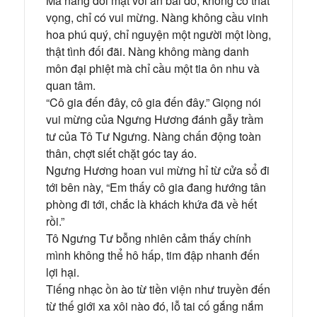
Mà nàng đối mặt với an bài đó, không có thất
vọng, chỉ có vui mừng. Nàng không cầu vinh
hoa phú quý, chỉ nguyện một người một lòng,
thật tình đối đãi. Nàng không màng danh
môn đại phiệt mà chỉ cầu một tia ôn nhu và
quan tâm.
“Cô gia đến đây, cô gia đến đây.” Giọng nói
vui mừng của Ngưng Hương đánh gẫy trầm
tư của Tô Tư Ngưng. Nàng chấn động toàn
thân, chợt siết chặt góc tay áo.
Ngưng Hương hoan vui mừng hỉ từ cửa sổ đi
tới bên này, “Em thấy cô gia đang hướng tân
phòng đi tới, chắc là khách khứa đã về hết
rồi.”
Tô Ngưng Tư bỗng nhiên cảm thấy chính
mình không thể hô hấp, tim đập nhanh đến
lợi hại.
Tiếng nhạc ồn ào từ tiền viện như truyền đến
từ thế giới xa xôi nào đó, lỗ tai cố gắng nắm