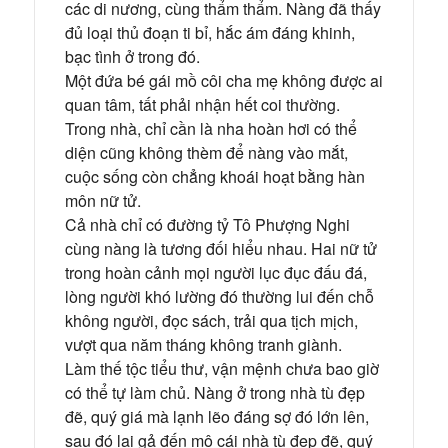
các di nương, cùng thẩm thẩm. Nàng đã thấy
đủ loại thủ đoạn ti bỉ, hắc ám đáng khinh,
bạc tình ở trong đó.
Một đứa bé gái mồ côi cha mẹ không được ai
quan tâm, tất phải nhận hết coi thường.
Trong nhà, chỉ cần là nha hoàn hơi có thể
diện cũng không thèm để nàng vào mắt,
cuộc sống còn chẳng khoái hoạt bằng hàn
môn nữ tử.
Cả nhà chỉ có đường tỷ Tô Phượng Nghi
cùng nàng là tương đối hiểu nhau. Hai nữ tử
trong hoàn cảnh mọi người lục đục đấu đá,
lòng người khó lường đó thường lui đến chỗ
không người, đọc sách, trải qua tịch mịch,
vượt qua năm tháng không tranh giành.
Làm thế tộc tiểu thư, vận mệnh chưa bao giờ
có thể tự làm chủ. Nàng ở trong nhà tù đẹp
đẽ, quý giá mà lạnh lẽo đáng sợ đó lớn lên,
sau đó lại gả đến mộ cái nhà tù đẹp đẽ, quý