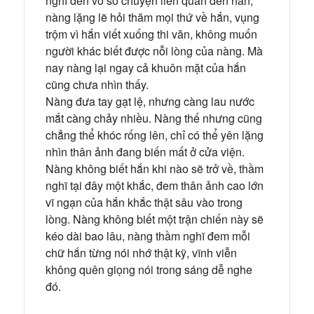
nghĩ đến vô số chuyện liên quan đến hắn,
nàng lặng lẽ hỏi thăm mọi thứ về hắn, vụng
trộm vì hắn viết xuống thi văn, không muốn
người khác biết được nỗi lòng của nàng. Mà
nay nàng lại ngay cả khuôn mặt của hắn
cũng chưa nhìn thấy.
Nàng đưa tay gạt lệ, nhưng càng lau nước
mắt càng chảy nhiều. Nàng thế nhưng cũng
chẳng thể khóc rống lên, chỉ có thể yên lặng
nhìn thân ảnh đang biến mất ở cửa viện.
Nàng không biết hắn khi nào sẽ trở về, thầm
nghĩ tại đây một khắc, đem thân ảnh cao lớn
vĩ ngạn của hắn khắc thật sâu vào trong
lòng. Nàng không biết một trận chiến này sẽ
kéo dài bao lâu, nàng thầm nghĩ đem mỗi
chữ hắn từng nói nhớ thật kỹ, vĩnh viễn
không quên giọng nói trong sáng dễ nghe
đó.