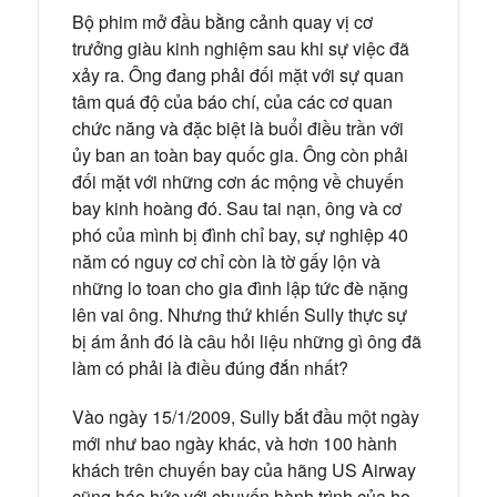
Bộ phim mở đầu bằng cảnh quay vị cơ
trưởng giàu kinh nghiệm sau khi sự việc đã
xảy ra. Ông đang phải đối mặt với sự quan
tâm quá độ của báo chí, của các cơ quan
chức năng và đặc biệt là buổi điều trần với
ủy ban an toàn bay quốc gia. Ông còn phải
đối mặt với những cơn ác mộng về chuyến
bay kinh hoàng đó. Sau tai nạn, ông và cơ
phó của mình bị đình chỉ bay, sự nghiệp 40
năm có nguy cơ chỉ còn là tờ gấy lộn và
những lo toan cho gia đình lập tức đè nặng
lên vai ông. Nhưng thứ khiến Sully thực sự
bị ám ảnh đó là câu hỏi liệu những gì ông đã
làm có phải là điều đúng đắn nhất?
Vào ngày 15/1/2009, Sully bắt đầu một ngày
mới như bao ngày khác, và hơn 100 hành
khách trên chuyến bay của hãng US Airway
cũng háo hức với chuyến hành trình của họ.