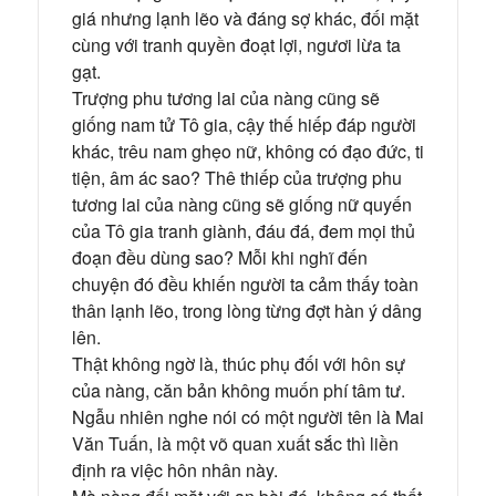
giá nhưng lạnh lẽo và đáng sợ khác, đối mặt
cùng với tranh quyền đoạt lợi, ngươi lừa ta
gạt.
Trượng phu tương lai của nàng cũng sẽ
giống nam tử Tô gia, cậy thế hiếp đáp người
khác, trêu nam ghẹo nữ, không có đạo đức, ti
tiện, âm ác sao? Thê thiếp của trượng phu
tương lai của nàng cũng sẽ giống nữ quyến
của Tô gia tranh giành, đáu đá, đem mọi thủ
đoạn đều dùng sao? Mỗi khi nghĩ đến
chuyện đó đều khiến người ta cảm thấy toàn
thân lạnh lẽo, trong lòng từng đợt hàn ý dâng
lên.
Thật không ngờ là, thúc phụ đối với hôn sự
của nàng, căn bản không muốn phí tâm tư.
Ngẫu nhiên nghe nói có một người tên là Mai
Văn Tuấn, là một võ quan xuất sắc thì liền
định ra việc hôn nhân này.