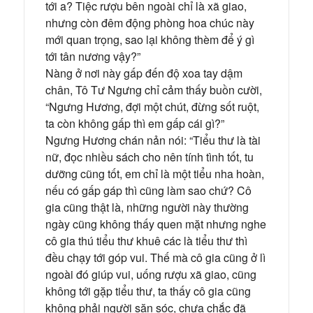
tới a? Tiệc rượu bên ngoài chỉ là xã giao,
nhưng còn đêm động phòng hoa chúc này
mới quan trọng, sao lại không thèm để ý gì
tới tân nương vậy?”
Nàng ở nơi này gấp đến độ xoa tay dậm
chân, Tô Tư Ngưng chỉ cảm thấy buồn cười,
“Ngưng Hương, đợi một chút, đừng sốt ruột,
ta còn không gấp thì em gấp cái gì?”
Ngưng Hương chán nản nói: “Tiểu thư là tài
nữ, đọc nhiều sách cho nên tính tình tốt, tu
dưỡng cũng tốt, em chỉ là một tiểu nha hoàn,
nếu có gấp gáp thì cũng làm sao chứ? Cô
gia cũng thật là, những người này thường
ngày cũng không thấy quen mặt nhưng nghe
cô gia thú tiểu thư khuê các là tiểu thư thì
đều chạy tới góp vui. Thế mà cô gia cũng ở lì
ngoài đó giúp vui, uống rượu xã giao, cũng
không tới gặp tiểu thư, ta thấy cô gia cũng
không phải người săn sóc, chưa chắc đã