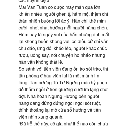
các huynh đệ a.”
Mai Văn Tuấn có được may mắn quá lớn
khiến nhiều người ghen tị, hâm mộ, thậm chí
thản nhiên buông lời ác ý. Hắn chỉ khẽ mỉm
cười, nhợt nhạt hướng mỗi người nâng chén.
Hôm nay là ngày vui của hắn nhưng ánh mắt
lại không buồn không vui, có điều cử chỉ vẫn
chu đáo, ứng đối khéo léo, người khác chúc
rượu, uống say, nói chuyện hồ nháo nhưng
hắn vẫn không thất lễ.
So sánh với tiền viện đang ồn ào sôi trào, thì
tân phòng ở hậu viện lại là một mảnh im
lặng. Tân nương Tô Tư Ngưng mặc hỷ phục
đỏ thẫm ngồi ở trên giường cưới im lặng chờ
đợi. Nha hoàn Ngưng Hương bên người
nàng đang đứng đứng ngồi ngồi sốt ruột,
thỉnh thoảng lại mở cửa sổ hướng về tiền
viện nhìn xung quanh.
“Đã trễ thế này, cô gia như thế nào còn chưa