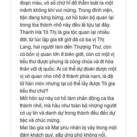
đoạn màu, vô số chữ hỉ đỏ thẫm toát ra một
mảnh không khí vui mừng. Trong đình viện,
tiệc đang tưng bừng, cơ hồ toàn bộ quan lại
trong tòa thành nhỏ này đều tề tựu lại đây.
Thanh Hà Tô Thị là gia tộc quan lại nhiều
đời, từ lúc lập gia tới giờ đã có ba vị Thị
Lang, hai người làm đến Thượng Thư, còn
có bốn vị quan lớn ở biên giới, còn có một vị
tiểu thư được phong là công chúa và đi hòa
thân với dị quốc. Ai có thể dự đoán được một
vị võ quan nho nhỏ ở thành phía nam, là đệ
tử hàn môn nhưng lại có thể lấy được Tô gia
tiểu thư chứ?
Mối hôn sự này cơ hồ làm chấn động ca tòa
thành nhỏ, mà hầu như toàn bộ những người
có uy tín và danh dự trong thành đều đến dự
tiệc và chúc mừng.
Mai lão gia và Mai phu nhân bị vây trong một
đám khách quý, sắp ứng phó không nổi.