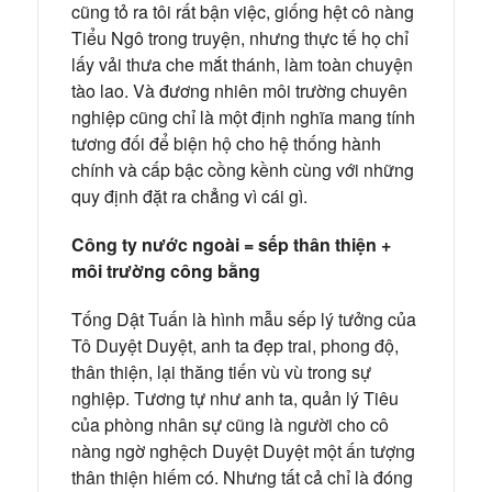
cũng tỏ ra tôi rất bận việc, giống hệt cô nàng
Tiểu Ngô trong truyện, nhưng thực tế họ chỉ
lấy vải thưa che mắt thánh, làm toàn chuyện
tào lao. Và đương nhiên môi trường chuyên
nghiệp cũng chỉ là một định nghĩa mang tính
tương đối để biện hộ cho hệ thống hành
chính và cấp bậc cồng kềnh cùng với những
quy định đặt ra chẳng vì cái gì.
Công ty nước ngoài = sếp thân thiện +
môi trường công bằng
Tống Dật Tuấn là hình mẫu sếp lý tưởng của
Tô Duyệt Duyệt, anh ta đẹp trai, phong độ,
thân thiện, lại thăng tiến vù vù trong sự
nghiệp. Tương tự như anh ta, quản lý Tiêu
của phòng nhân sự cũng là người cho cô
nàng ngờ nghệch Duyệt Duyệt một ấn tượng
thân thiện hiếm có. Nhưng tất cả chỉ là đóng