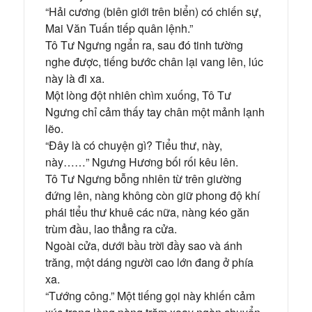
“Hải cương (biên giới trên biển) có chiến sự,
Mai Văn Tuấn tiếp quân lệnh.”
Tô Tư Ngưng ngẩn ra, sau đó tinh tường
nghe được, tiếng bước chân lại vang lên, lúc
này là đi xa.
Một lòng đột nhiên chìm xuống, Tô Tư
Ngưng chỉ cảm thấy tay chân một mảnh lạnh
lẽo.
“Đây là có chuyện gì? Tiểu thư, này,
này……” Ngưng Hương bối rối kêu lên.
Tô Tư Ngưng bỗng nhiên từ trên giường
đứng lên, nàng không còn giữ phong độ khí
phái tiểu thư khuê các nữa, nàng kéo găn
trùm đầu, lao thẳng ra cửa.
Ngoài cửa, dưới bầu trời đầy sao và ánh
trăng, một dáng người cao lớn đang ở phía
xa.
“Tướng công.” Một tiếng gọi này khiến cảm