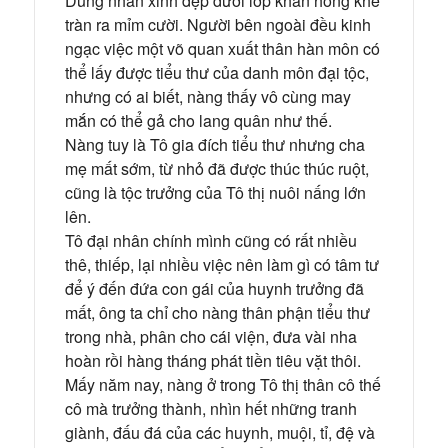
Dung nhan xinh đẹp dưới lớp khăn hồng khẽ
tràn ra mỉm cười. Người bên ngoài đều kinh
ngạc việc một võ quan xuất thân hàn môn có
thể lấy được tiểu thư của danh môn đại tộc,
nhưng có ai biết, nàng thấy vô cùng may
mắn có thể gả cho lang quân như thế.
Nàng tuy là Tô gia đích tiểu thư nhưng cha
mẹ mất sớm, từ nhỏ đã được thúc thúc ruột,
cũng là tộc trưởng của Tô thị nuôi nấng lớn
lên.
Tô đại nhân chính mình cũng có rất nhiều
thê, thiếp, lại nhiều việc nên làm gì có tâm tư
để ý đến đứa con gái của huynh trưởng đã
mất, ông ta chỉ cho nàng thân phận tiểu thư
trong nhà, phân cho cái viện, đưa vài nha
hoàn rồi hàng tháng phát tiền tiêu vặt thôi.
Mấy năm nay, nàng ở trong Tô thị thân cô thế
cô mà trưởng thành, nhìn hết những tranh
giành, đấu đá của các huynh, muội, tỉ, đệ và