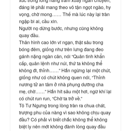
xúc trong lòng nàng trăm xoay ngàn chuyển,
đáng lẽ phải mang theo vô tận ngọt ngào, hy
vọng, chờ mong…… Thế mà lúc này lại tràn
ngập bi ai, cầu xin.
Người nọ dừng bước, nhưng cũng không
quay đầu.
Thân hình cao lớn vĩ ngạn, thật sâu trong
bóng đêm, giống như trên lưng đang đeo
gánh nặng ngàn cân, nói “Quân tình khẩn
cấp, quân lệnh như núi, thứ ta không thể
không đi, thỉnh……” Hắn ngừng lại một chút,
giống như có chút không quen nói, “Thỉnh
nương tử an tâm ở nhà phụng dưỡng cha
mẹ, chờ……” Hắn hít sâu một hơi, ngữ khí lại
có chút run run, “Chờ ta trở về.”
Tô Tư Ngưng trong lòng tràn ra chua chát,
trượng phu của nàng vì sao không chịu quay
đầu? Có phải vì biết chắc không thể không
biệt ly nên mới không đành lòng quay đầu