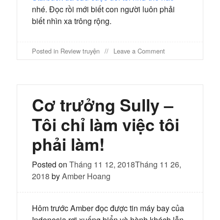
nhé. Đọc rồi mới biết con người luôn phải
biết nhìn xa trông rộng.
on
Posted in
Review truyện
Leave a Comment
Âm
mưu
nơi
công
sở
Cơ trưởng Sully –
–
Câu
Tôi chỉ làm việc tôi
chuyện
hư
phải làm!
cấu
hay
hiện
Posted on
Tháng 11 12, 2018
Tháng 11 26,
thực
2018
by
Amber Hoang
tàn
khốc
Hôm trước Amber đọc được tin máy bay của
Indonesia rơi xuống biển và hành khách lẫn