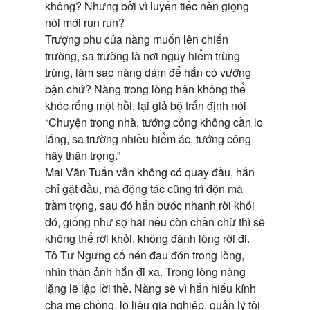
không? Nhưng bởi vì luyến tiếc nên giọng
nói mới run run?
Trượng phu của nàng muốn lên chiến
trường, sa trường là nơi nguy hiểm trùng
trùng, làm sao nàng dám để hắn có vướng
bận chứ? Nàng trong lòng hận không thể
khóc rống một hồi, lại giả bộ trấn định nói
“Chuyện trong nhà, tướng công không cần lo
lắng, sa trường nhiều hiểm ác, tướng công
hãy thận trọng.”
Mai Văn Tuấn vẫn không có quay đầu, hắn
chỉ gật đầu, mà động tác cũng trì độn mà
trầm trọng, sau đó hắn bước nhanh rời khỏi
đó, giống như sợ hãi nếu còn chần chừ thì sẽ
không thể rời khỏi, không đành lòng rời đi.
Tô Tư Ngưng cố nén đau đớn trong lòng,
nhìn thân ảnh hắn đi xa. Trong lòng nàng
lặng lẽ lập lời thề. Nàng sẽ vì hắn hiếu kính
cha mẹ chồng, lo liệu gia nghiệp, quản lý tôi