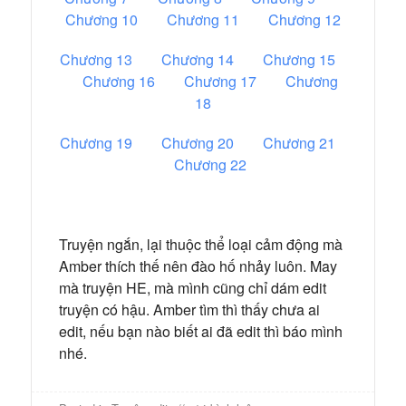
Chương 10
Chương 11
Chương 12
Chương 13
Chương 14
Chương 15
Chương 16
Chương 17
Chương
18
Chương 19
Chương 20
Chương 21
Chương 22
Truyện ngắn, lại thuộc thể loại cảm động mà
Amber thích thế nên đào hố nhảy luôn. May
mà truyện HE, mà mình cũng chỉ dám edit
truyện có hậu. Amber tìm thì thấy chưa ai
edit, nếu bạn nào biết ai đã edit thì báo mình
nhé.