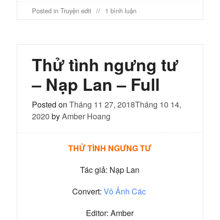
ở
Posted in
Truyện edit
1 bình luận
Thử
tình
ngưng
tư
–
Thử tình ngưng tư
Chương
1
– Nạp Lan – Full
Posted on
Tháng 11 27, 2018
Tháng 10 14,
2020
by
Amber Hoang
THỬ TÌNH NGƯNG TƯ
Tác giả: Nạp Lan
Convert:
Vô Ảnh Các
Editor: Amber