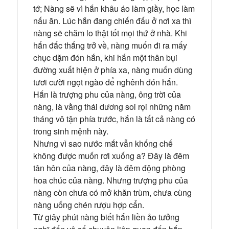
tớ; Nàng sẽ vì hắn khâu áo làm giầy, học làm
nấu ăn. Lúc hắn đang chiến đấu ở nơi xa thì
nàng sẽ chăm lo thật tốt mọi thứ ở nhà. Khi
hắn đắc thắng trở về, nàng muốn đi ra mấy
chục dặm đón hắn, khi hắn một thân bụi
đường xuất hiện ở phía xa, nàng muốn dùng
tươi cười ngọt ngào để nghênh đón hắn.
Hắn là trượng phu của nàng, ông trời của
nàng, là vầng thái dương soi rọi những năm
tháng vô tận phía trước, hắn là tất cả nàng có
trong sinh mệnh này.
Nhưng vì sao nước mắt vẫn khống chế
không được muốn rơi xuống a? Đây là đêm
tân hôn của nàng, đây là đêm động phòng
hoa chúc của nàng. Nhưng trượng phu của
nàng còn chưa có mở khăn trùm, chưa cùng
nàng uống chén rượu hợp cẩn.
Từ giây phút nàng biết hắn liền ảo tưởng