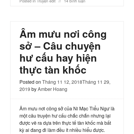
ở
Posted in
Truyện edit
14 bình luận
Thử
tình
ngưng
tư
–
Âm mưu nơi công
Nạp
Lan
sở – Câu chuyện
–
Full
hư cấu hay hiện
thực tàn khốc
Posted on
Tháng 11 12, 2018
Tháng 11 29,
2019
by
Amber Hoang
Âm mưu nơi công sở của Ni Mạc Tiểu Ngư là
một câu truyện hư cấu chắc chắn nhưng lại
được vẽ ra dựa trên thực tế tàn khốc mà bất
kỳ ai đang đi làm đều ít nhiều hiểu được.