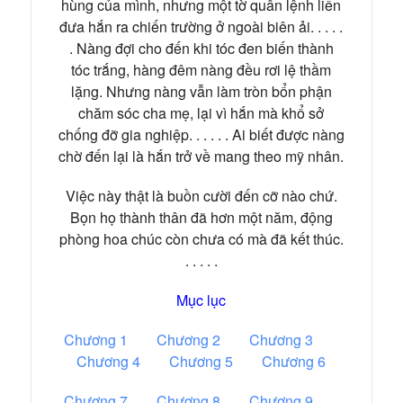
hùng của mình, nhưng một tờ quân lệnh liền
đưa hắn ra chiến trường ở ngoài biên ải. . . . .
. Nàng đợi cho đến khi tóc đen biến thành
tóc trắng, hàng đêm nàng đều rơi lệ thầm
lặng. Nhưng nàng vẫn làm tròn bổn phận
chăm sóc cha mẹ, lại vì hắn mà khổ sở
chống đỡ gia nghiệp. . . . . . Ai biết được nàng
chờ đến lại là hắn trở về mang theo mỹ nhân.
Việc này thật là buồn cười đến cỡ nào chứ.
Bọn họ thành thân đã hơn một năm, động
phòng hoa chúc còn chưa có mà đã kết thúc.
. . . . .
Mục lục
Chương 1
Chương 2
Chương 3
Chương 4
Chương 5
Chương 6
Chương 7
Chương 8
Chương 9