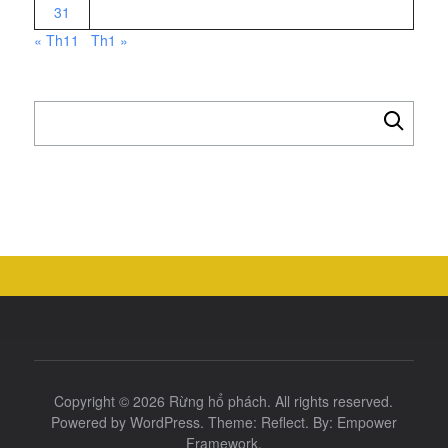
31
« Th11
Th1 »
Tìm
kiếm
cho:
Copyright © 2026
Rừng hổ phách
. All rights reserved.
Powered by
WordPress
. Theme:
Reflect
. By:
Empower
Framework
.