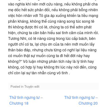
vào nghĩa khí nên mới cứu nàng, nếu không phải cha
mẹ dốc hết sức phản đối, nếu không phải bỗng nhiên
việc hôn nhân với Tô gia áp xuống khiến ta liều mạng
phản kháng, không thể cùng nàng song túc song tê
thì không được thì có lẽ, chúng ta có thể sớm phát
hiện, chúng ta căn bản hiểu sai tình cảm của mình rồi.
Tương Nhi, có lẽ nàng cũng trong lúc cấp bách, bên
người chỉ có ta, lại chịu ơn của ta nên mới muốn lấy
thân báo đáp, nhưng chưa từng có nghĩ lại liệu nàng
có muốn thật sự muốn cùng ta đi hết đời này hay
không?” Vô luận những phân tích này là lý tính hay
không, có hợp lý hay không thi lúc này nói đến, cũng
chỉ còn lại sự tàn nhẫn cùng vô tình .
Posted in
Truyện edit
Điều
Thử tình ngưng tư –
Thử tình ngưng tư –
hướng
Chương 18
Chương 20