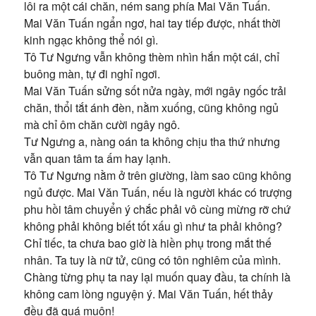
lôi ra một cái chăn, ném sang phía Mai Văn Tuấn.
Mai Văn Tuấn ngẩn ngơ, hai tay tiếp được, nhất thời
kinh ngạc không thể nói gì.
Tô Tư Ngưng vẫn không thèm nhìn hắn một cái, chỉ
buông màn, tự đi nghỉ ngơi.
Mai Văn Tuấn sửng sốt nửa ngày, mới ngây ngốc trải
chăn, thổi tắt ánh đèn, nằm xuống, cũng không ngủ
mà chỉ ôm chăn cười ngây ngô.
Tư Ngưng a, nàng oán ta không chịu tha thứ nhưng
vẫn quan tâm ta ấm hay lạnh.
Tô Tư Ngưng nằm ở trên giường, làm sao cũng không
ngủ được. Mai Văn Tuấn, nếu là người khác có trượng
phu hồi tâm chuyển ý chắc phải vô cùng mừng rỡ chứ
không phải không biết tốt xấu gì như ta phải không?
Chỉ tiếc, ta chưa bao giờ là hiền phụ trong mắt thế
nhân. Ta tuy là nữ tử, cũng có tôn nghiêm của mình.
Chàng từng phụ ta nay lại muốn quay đầu, ta chính là
không cam lòng nguyện ý. Mai Văn Tuấn, hết thảy
đều đã quá muộn!