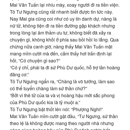
Mai Văn Tuấn lại nhíu mày, xoay người đi ra tiền viện.
Tô Tư Ngưng cũng rất nhanh biết được tin tức này.
Nay Mai gia cũng coi như có uy tín danh dự, nàng là
nữ tử, không tiện đi ra tiền đường gặp khách nhưng
trong lòng lại âm thầm ưu tư, không biết đã xảy ra
chuyện gì, không khỏi ở phía sau bồi hồi lo lắng. Qua
chừng nửa canh giờ, nàng thấy Mai Văn Tuấn mặt
mang mỉm cười mà đến, cảm thấy hơi trấn định lại
hỏi, “Có chuyện gì sao?”
“Có ý chỉ, phái ta đi sứ Phù Dư quốc, hỗ trợ tần hoàng
đăng cơ.”
Tô Tư Ngưng ngẩn ra, “Chàng là võ tướng, làm sao
có thể tuyển chàng làm sứ thần chứ?”
“Bởi vì thê tử của ta và vị hoàng hậu mới sắc phong
của Phù Dư quốc kia là tỷ muội a.”
Tô Tư Ngưng bật thốt lên nói: “Phượng Nghi!”
Mai Văn Tuấn mỉm cười gật đầu, “Tư Ngưng, sứ thần
theo lệ là không được mang theo người nhà nhưng