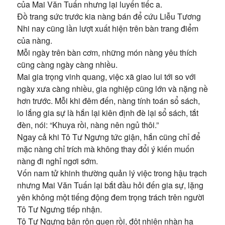
của Mai Văn Tuấn nhưng lại luyến tiếc a.
Đồ trang sức trước kia nàng bán để cứu Liễu Tương
Nhi nay cũng lần lượt xuất hiện trên bàn trang điểm
của nàng.
Mỗi ngày trên bàn cơm, những món nàng yêu thích
cũng càng ngày càng nhiều.
Mai gia trọng vinh quang, việc xã giao lui tới so với
ngày xưa càng nhiều, gia nghiệp cũng lớn và nặng nề
hơn trước. Mỗi khi đêm đến, nàng tính toán sổ sách,
lo lắng gia sự là hắn lại kiên định đè lại sổ sách, tắt
đèn, nói: “Khuya rồi, nàng nên ngủ thôi.”
Ngay cả khi Tô Tư Ngưng tức giận, hắn cũng chỉ để
mặc nàng chỉ trích mà không thay đổi ý kiến muốn
nàng đi nghỉ ngơi sớm.
Vốn nam tử khinh thường quản lý việc trong hậu trạch
nhưng Mai Văn Tuấn lại bắt đầu hỏi đến gia sự, lặng
yên không một tiếng động đem trọng trách trên người
Tô Tư Ngưng tiếp nhận.
Tô Tư Ngưng bận rộn quen rồi, đột nhiên nhàn hạ