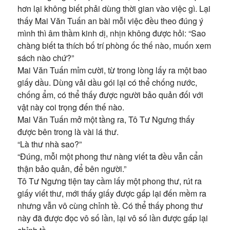
hơn lại không biết phải dùng thời gian vào việc gì. Lại
thấy Mai Văn Tuấn an bài mỗi việc đều theo đúng ý
mình thì âm thầm kinh dị, nhịn không được hỏi: “Sao
chàng biết ta thích bố trí phòng ốc thế nào, muốn xem
sách nào chứ?”
Mai Văn Tuấn mỉm cười, từ trong lòng lấy ra một bao
giấy dầu. Dùng vải dầu gói lại có thể chống nước,
chống ẩm, có thể thấy được người bảo quản đối với
vật này coi trọng đến thế nào.
Mai Văn Tuấn mở một tầng ra, Tô Tư Ngưng thấy
được bên trong là vài lá thư.
“Là thư nhà sao?”
“Đúng, mỗi một phong thư nàng viết ta đều vẫn cẩn
thận bảo quản, để bên người.”
Tô Tư Ngưng tiện tay cầm lấy một phong thư, rút ra
giấy viết thư, mới thấy giấy được gấp lại đến mềm ra
nhưng vẫn vô cùng chỉnh tề. Có thể thấy phong thư
này đã được đọc vô số lần, lại vô số lần được gấp lại