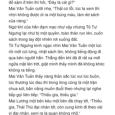
đỏ sậm ở trên thì hỏi, “Đây là cái gì?”
Mai Văn Tuấn cười nhẹ, “Thật có lỗi, lúc ta xem thì
nhịn không được ói ra một búng máu, làm dơ sách
của nàng.”
Ngữ khí của hắn đạm mạc như vậy nhưng Tô Tư
Ngưng lại như bị một quyền, toàn thân run lên, cuốn
sách trong tay đột nhiên rơi xuống đất.
Tô Tư Ngưng kinh ngạc nhìn Mai Văn Tuấn một lúc
rồi mới cúi lưng, nhặt sách lên, không tiếng động đi
qua bên người hắn. Thẳng đến khi đã đi rất xa mới
ngửa mặt lên trời, giật mình thấy mình đã không khóc
không ra tiếng.
Mai Văn Tuấn thấy nàng thần sắc lúc vui lúc buồn,
lúc thương lúc đau thì trong lòng cũng là một trận
chua sót, bản năng muốn đuổi theo nhưng lại nghe
tiếp gọi liên tiếp: “Thiếu gia, thiếu gia.”
Mai Lương một bên kêu một bên đã chạy tới, “Thiếu
gia, Thái Thú đại nhân tới, còn cung kính đi theo vài
vị đại nhân, xem ra là quan không nhỏ.”