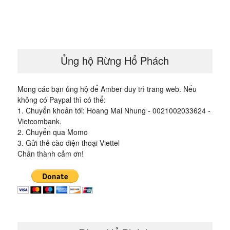
bài
viết
Ủng hộ Rừng Hổ Phách
Mong các bạn ủng hộ để Amber duy trì trang web. Nếu
không có Paypal thì có thể:
1. Chuyển khoản tới: Hoang Mai Nhung - 0021002033624 -
Vietcombank.
2. Chuyển qua Momo
3. Gửi thẻ cào điện thoại Viettel
Chân thành cảm ơn!