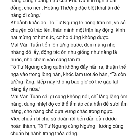
nàng cùng hoàng hậu của Phù Dư tình nghĩa bất
đồng, cho nên, Hoàng Thượng đặc biệt khai ân để
nàng đi cùng.”
Khoảnh khắc đó, Tô Tư Ngưng lệ nóng tràn mi, vô số
chuyện cũ trào lên, thân mình một trận lay động, kinh
hãi mừng rỡ hết sức, cơ hồ đứng không được.
Mai Văn Tuấn tiến lên từng bước, đem nàng nhẹ
nhàng đỡ lấy, động tác ôn nhu giống như nàng là
nước, nhẹ chạm vào cũng tan ra.
Tô Tư Ngưng cũng quên không đẩy hắn ra, thuận thế
ngã vào trong lòng hắn, khóc làm ướt áo hắn, “Ta còn
tưởng rằng, kiếp này không bao giờ có thể gặp lại
nàng ấy nữa.”
Mai Văn Tuấn cái gì cũng không nói, chỉ lẳng lặng ôm
nàng, dùng nhiệt độ cơ thể ấm áp của hắn để sưởi ấm
nàng, cho nàng chỗ dựa vững chắc trong ngực.
Việc chuẩn bị cho sứ đoàn rời bến dần dần được
hoàn thành, Tô Tư Ngưng cùng Ngưng Hương cũng
chuẩn bị hành trang thỏa đáng.