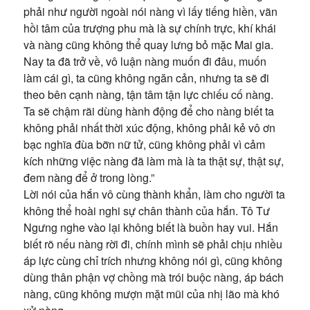
phải như người ngoài nói nàng vì lấy tiếng hiền, vãn
hồi tâm của trượng phu mà là sự chính trực, khí khái
và nàng cũng không thể quay lưng bỏ mặc Mai gia.
Nay ta đã trở về, vô luận nàng muốn đi đâu, muốn
làm cái gì, ta cũng không ngăn cản, nhưng ta sẽ đi
theo bên cạnh nàng, tận tâm tận lực chiếu cố nàng.
Ta sẽ chậm rãi dùng hành động để cho nàng biết ta
không phải nhất thời xúc động, không phải kẻ vô ơn
bạc nghĩa đùa bỡn nữ tử, cũng không phải vì cảm
kích những việc nàng đã làm mà là ta thật sự, thật sự,
đem nàng để ở trong lòng.”
Lời nói của hắn vô cùng thành khẩn, làm cho người ta
không thể hoài nghi sự chân thành của hắn. Tô Tư
Ngưng nghe vào lại không biết là buồn hay vui. Hắn
biết rõ nếu nàng rời đi, chính mình sẽ phải chịu nhiều
áp lực cùng chỉ trích nhưng không nói gì, cũng không
dùng thân phận vợ chồng mà trói buộc nàng, áp bách
nàng, cũng không mượn mặt mũi của nhị lão mà khó