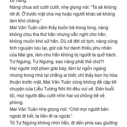
xử nàng.
Nàng chua sót cười cười, nhẹ giọng nói: “Ta sẽ không
rời đi. Ở trước mặt cha mẹ hoặc người khác sẽ không
làm khó chàng.”
Mai Văn Tuấn cảm thấy buồn bã trong lòng, nàng
không chịu tha thứ hắn nhưng vẫn nghĩ cho hắn,
không muốn khó xử hắn. Dù cả đời cô tịch, nàng cũng
tình nguyện lưu lại, giữ cái hư danh thiếu phu nhân
của Mai gia, làm cho hắn không bị người ta quở trách.
Tư Ngưng, Tư Ngưng, sao nàng phải thế chứ?!
Hai người một phen giãi bày, tâm tư ngổn ngang
nhưng trong nhà lại chẳng ai biết, chỉ thấy bọn họ hòa
thuận trước mặt, Mai Văn Tuấn cũng không đề cập tới
chuyện của Liễu Tương Nhi thì đều vui vẻ. Đến buổi
tối, mọi người đều cười nhìn hai vợ chồng trẻ về
phòng.
Mai Văn Tuấn nhẹ giọng nói: “Chờ mọi người bên
ngoài đi hết, ta liền đi ra ngoài.”
Tô Tư Ngưng không nhìn hắn, đi đến phía sau giường