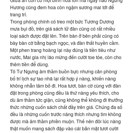
Giữa án còn có một bình hoa lớn mà ngày nào Ngưng
Hương cũng đem hoa còn ngậm sương mai tới để
trang trí.
Trong phòng chính có treo một bức Tương Dương
mưa bụi đồ, trên giá sách tử đàn cũng có rất nhiều
loại sách được đặt lên. Trên bàn ở bên phải cũng có
bày bàn cờ bằng bạch ngọc, và đàn thất huyền cầm.
Một phen trang hoàng lại này đúng là tiền tiêu như
nước, Mai gia nhị lão mừng đến cười toe tóe, còn cho
thêm tiền để dùng.
Tô Tư Ngưng âm thầm buồn bực nhưng căn phòng
bố trí lịch sự tao nhã lại rất hợp ý nàng, khiến nàng
không nhẫn tâm bỏ đi. Hoa tươi, bàn cờ cùng với đàn
đặt trong phòng cũng đều là thứ nàng yêu thích, cho
dù âm thầm tức giận, cũng không thể không đi thưởng
thức những cuốn sách chất đầy trên giá. Chúng đa số
đều là những cuốn trước nàng thích nhưng tìm không
được mà âm thầm phiền muộn. Thế nên đôi lúc nàng
thật muốn mang sách đập vào cái bản mặt tươi cười