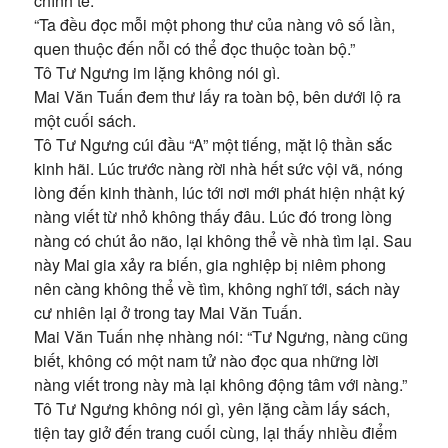
chỉnh tề.
“Ta đều đọc mỗi một phong thư của nàng vô số lần,
quen thuộc đến nỗi có thể đọc thuộc toàn bộ.”
Tô Tư Ngưng im lặng không nói gì.
Mai Văn Tuấn đem thư lấy ra toàn bộ, bên dưới lộ ra
một cuối sách.
Tô Tư Ngưng cúi đầu “A” một tiếng, mặt lộ thần sắc
kinh hãi. Lúc trước nàng rời nhà hết sức vội vã, nóng
lòng đến kinh thành, lúc tới nơi mới phát hiện nhật ký
nàng viết từ nhỏ không thấy đâu. Lúc đó trong lòng
nàng có chút ảo não, lại không thể về nhà tìm lại. Sau
này Mai gia xảy ra biến, gia nghiệp bị niêm phong
nên càng không thể về tìm, không nghĩ tới, sách này
cư nhiên lại ở trong tay Mai Văn Tuấn.
Mai Văn Tuấn nhẹ nhàng nói: “Tư Ngưng, nàng cũng
biết, không có một nam tử nào đọc qua những lời
nàng viết trong này mà lại không động tâm với nàng.”
Tô Tư Ngưng không nói gì, yên lặng cầm lấy sách,
tiện tay giở đến trang cuối cùng, lại thấy nhiều điểm