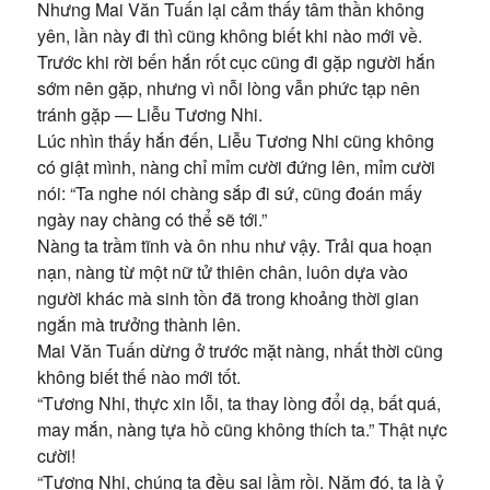
Nhưng Mai Văn Tuấn lại cảm thấy tâm thần không
yên, lần này đi thì cũng không biết khi nào mới về.
Trước khi rời bến hắn rốt cục cũng đi gặp người hắn
sớm nên gặp, nhưng vì nỗi lòng vẫn phức tạp nên
tránh gặp — Liễu Tương Nhi.
Lúc nhìn thấy hắn đến, Liễu Tương Nhi cũng không
có giật mình, nàng chỉ mỉm cười đứng lên, mỉm cười
nói: “Ta nghe nói chàng sắp đi sứ, cũng đoán mấy
ngày nay chàng có thể sẽ tới.”
Nàng ta trầm tĩnh và ôn nhu như vậy. Trải qua hoạn
nạn, nàng từ một nữ tử thiên chân, luôn dựa vào
người khác mà sinh tồn đã trong khoảng thời gian
ngắn mà trưởng thành lên.
Mai Văn Tuấn dừng ở trước mặt nàng, nhất thời cũng
không biết thế nào mới tốt.
“Tương Nhi, thực xin lỗi, ta thay lòng đổi dạ, bất quá,
may mắn, nàng tựa hồ cũng không thích ta.” Thật nực
cười!
“Tương Nhi, chúng ta đều sai lầm rồi. Năm đó, ta là ỷ