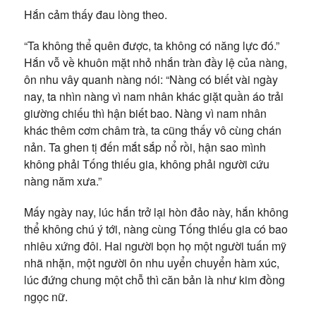
Hắn cảm thấy đau lòng theo.
“Ta không thể quên được, ta không có năng lực đó.”
Hắn vỗ về khuôn mặt nhỏ nhắn tràn đầy lệ của nàng,
ôn nhu vây quanh nàng nói: “Nàng có biết vài ngày
nay, ta nhìn nàng vì nam nhân khác giặt quần áo trải
giường chiếu thì hận biết bao. Nàng vì nam nhân
khác thêm cơm châm trà, ta cũng thấy vô cùng chán
nản. Ta ghen tị đến mắt sắp nổ rồi, hận sao mình
không phải Tống thiếu gia, không phải người cứu
nàng năm xưa.”
Mấy ngày nay, lúc hắn trở lại hòn đảo này, hắn không
thể không chú ý tới, nàng cùng Tống thiếu gia có bao
nhiêu xứng đôi. Hai người bọn họ một người tuấn mỹ
nhã nhặn, một người ôn nhu uyển chuyển hàm xúc,
lúc đứng chung một chỗ thì căn bản là như kim đồng
ngọc nữ.