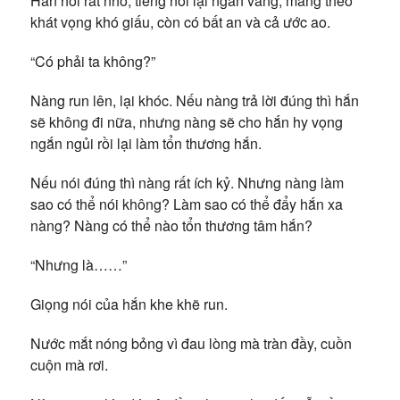
Hắn hỏi rất nhỏ, tiếng nói lại ngân vang, mang theo
khát vọng khó giấu, còn có bất an và cả ước ao.
“Có phải ta không?”
Nàng run lên, lại khóc. Nếu nàng trả lời đúng thì hắn
sẽ không đi nữa, nhưng nàng sẽ cho hắn hy vọng
ngắn ngủi rồi lại làm tổn thương hắn.
Nếu nói đúng thì nàng rất ích kỷ. Nhưng nàng làm
sao có thể nói không? Làm sao có thể đẩy hắn xa
nàng? Nàng có thể nào tổn thương tâm hắn?
“Nhưng là……”
Giọng nói của hắn khe khẽ run.
Nước mắt nóng bỏng vì đau lòng mà tràn đầy, cuồn
cuộn mà rơi.