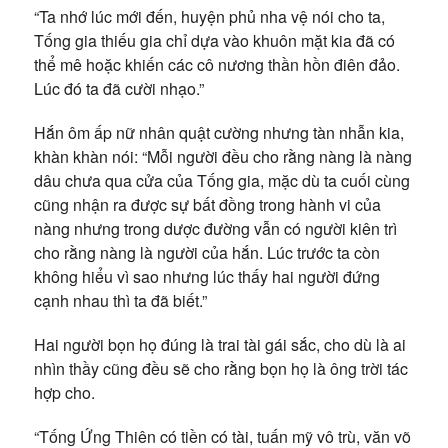
“Ta nhớ lúc mới đến, huyện phủ nha vệ nói cho ta,
Tống gia thiếu gia chỉ dựa vào khuôn mặt kia đã có
thể mê hoặc khiến các cô nương thần hồn điên đảo.
Lúc đó ta đã cười nhạo.”
Hắn ôm ấp nữ nhân quật cường nhưng tàn nhẫn kia,
khàn khàn nói: “Mỗi người đều cho rằng nàng là nàng
dâu chưa qua cửa của Tống gia, mặc dù ta cuối cùng
cũng nhận ra được sự bất đồng trong hành vi của
nàng nhưng trong dược đường vẫn có người kiên trì
cho rằng nàng là người của hắn. Lúc trước ta còn
không hiểu vì sao nhưng lúc thấy hai người đứng
cạnh nhau thì ta đã biết.”
Hai người bọn họ đúng là trai tài gái sắc, cho dù là ai
nhìn thầy cũng đều sẽ cho rằng bọn họ là ông trời tác
hợp cho.
“Tống Ứng Thiên có tiền có tài, tuấn mỹ vô trù, văn võ