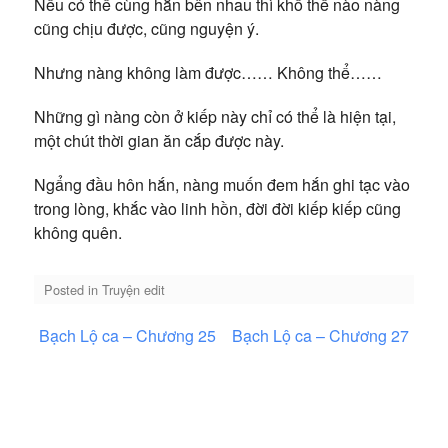
Nếu có thể cùng hắn bên nhau thì khổ thế nào nàng
cũng chịu được, cũng nguyện ý.
Nhưng nàng không làm được…… Không thể……
Những gì nàng còn ở kiếp này chỉ có thể là hiện tại,
một chút thời gian ăn cắp được này.
Ngẩng đầu hôn hắn, nàng muốn đem hắn ghi tạc vào
trong lòng, khắc vào linh hồn, đời đời kiếp kiếp cũng
không quên.
Posted in
Truyện edit
Điều
Bạch Lộ ca – Chương 25
Bạch Lộ ca – Chương 27
hướng
bài
viết