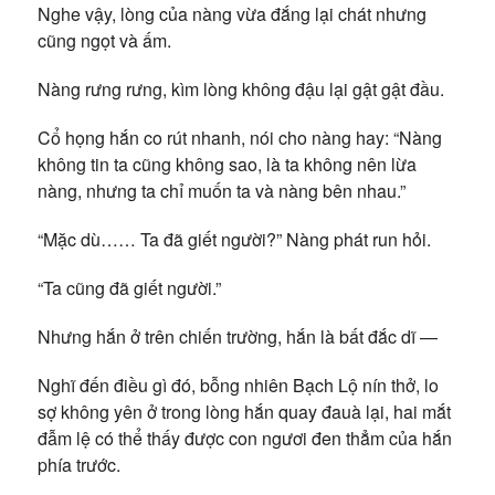
Nghe vậy, lòng của nàng vừa đắng lại chát nhưng
cũng ngọt và ấm.
Nàng rưng rưng, kìm lòng không đậu lại gật gật đầu.
Cổ họng hắn co rút nhanh, nói cho nàng hay: “Nàng
không tin ta cũng không sao, là ta không nên lừa
nàng, nhưng ta chỉ muốn ta và nàng bên nhau.”
“Mặc dù…… Ta đã giết người?” Nàng phát run hỏi.
“Ta cũng đã giết người.”
Nhưng hắn ở trên chiến trường, hắn là bất đắc dĩ —
Nghĩ đến điều gì đó, bỗng nhiên Bạch Lộ nín thở, lo
sợ không yên ở trong lòng hắn quay đauà lại, hai mắt
đẫm lệ có thể thấy được con ngươi đen thẳm của hắn
phía trước.