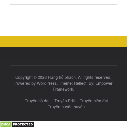
kiếm
cho:
Copyright © 2026
Rừng hổ phách
. All rights reserved.
Powered by
WordPress
. Theme:
Reflect
. By:
Empower
Framework
.
Truyện cổ đại
Truyện Edit
Truyện hiện đại
Truyện huyền huyễn