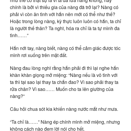
như thế có thật sự là vì ta đã lừa nàng không, hay
chính là bởi vì thiếu gia của nàng đã trở lại? Nàng có
phải vì còn ân tình với hắn nên mới có thể như thế?
Hoặc trong lòng nàng, kỳ thực luôn luôn có hắn, ta chỉ
là người thế thân? Ta nghĩ, hóa ra chỉ là ta tự mình đa
tình……”
Hắn nới tay, nàng biết, nàng có thể cảm giác được tóc
mình rơi xuống trên mặt đất.
Nàng đau lòng nghĩ rằng hắn phải đi thì lại nghe hắn
khàn khàn giọng mở miệng: “Nàng nếu là vô tình với
ta thì tại sao lại thay ta chắn đao? Vì sao phải thay ta
rửa chân? Vì sao…… Muốn cho ta lên giường của
nàng?”
Câu hỏi chua sót kia khiến nàng nước mắt như mưa.
“Ta chỉ là……” Nàng ép chính mình mở miệng, nhưng
không cách nào đem lời nói cho hết.