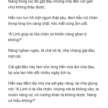
Nàng trong lúc đó gật đầu nhưng nhẹ đến nỗi gần
như không thấy được.
Hắn run run hít một ngụm thật sâu, đem tiểu nữ nhân
trong lòng ôm càng chặt, hốc mắt cũng ẩm ướt.
“A Linh giúp ta rửa chân có khiến nàng ghen tị
không?”
Nàng nghẹn ngào, lã chã rơi lệ, nhẹ nhàng gật đầu
một cái.
Cái gật đầu này làm cho lòng hắn vừa ấm vừa đau,
lại xóa tan hờn dỗi nhiều ngày tích tụ.
Hắn say đắm lấy mũi ma sát gáy nàng, lại nhẹ giọng
nói: “A Linh vì ta rửa chân, nhưng mà ta không cần, ta
muốn nàng cơ, cô nương khác là không được. Nàng
có hiểu không?”