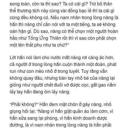
song toàn, còn ta thì sao? Ta có cái gì? Trừ bỏ thân
thể thương tích này cùng vài đồng bạc lẻ thì ta cái gì
cũng đều không có. Nếu nam nhân trong lòng nàng là
hắn thì nàng chỉ cần nói với ta một tiếng, ta sẽ không
oán hận gì. Dù sao, nàng có thể chọn một người hoàn
hảo như Tống Ứng Thiên rồi thì vì sao còn phải chọn
một tên thất phu như ta chứ?”
Lời hắn nói làm cho nước mắt nàng rơi càng ác hơn,
cả người ở trong lòng hắn cuộn thành một đoàn, phát
run như con mèo nhỏ ở trong tuyết. Tuy rằng vẫn
không quay đầu, nhưng bàn tay nhỏ bé của nàng lại
giống như người chết đuối vớ được cọc, gắt gao nắm
lấy tay hắn đang ôm lấy nàng.
“Phải không?” Hắn đem mặt chôn ở gáy nàng, nhỏ
giọng hỏi lại: “Nàng vì hắn giặt quần áo làm cơm, vì
hắn sửa sang lại phòng, vì hắn kinh doanh dược
đường, là vì nam nhân trong lòng nàng là hắn phải