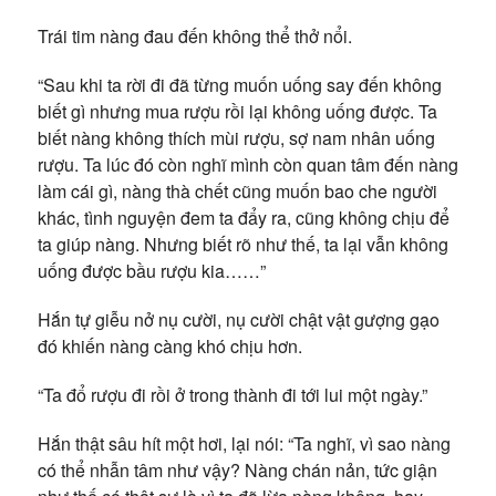
Trái tim nàng đau đến không thể thở nổi.
“Sau khi ta rời đi đã từng muốn uống say đến không
biết gì nhưng mua rượu rồi lại không uống được. Ta
biết nàng không thích mùi rượu, sợ nam nhân uống
rượu. Ta lúc đó còn nghĩ mình còn quan tâm đến nàng
làm cái gì, nàng thà chết cũng muốn bao che người
khác, tình nguyện đem ta đẩy ra, cũng không chịu để
ta giúp nàng. Nhưng biết rõ như thế, ta lại vẫn không
uống được bầu rượu kia……”
Hắn tự giễu nở nụ cười, nụ cười chật vật gượng gạo
đó khiến nàng càng khó chịu hơn.
“Ta đổ rượu đi rồi ở trong thành đi tới lui một ngày.”
Hắn thật sâu hít một hơi, lại nói: “Ta nghĩ, vì sao nàng
có thể nhẫn tâm như vậy? Nàng chán nản, tức giận