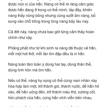
được mùi vị của hắn. Nàng có thể rõ ràng cảm giác
được hắn đang ở trong cơ thể mình, lấp đầy, khiến
nàng thấy nóng bỏng nhưng cũng sưởi ấm nàng, bổ
sung vào chỗ trống trong lòng nàng bấy lâu nay.
Cả đời này, nàng chưa bao giờ từng cảm thấy hoàn
chỉnh như vậy.
Phảng phất như từ khi sinh ra nàng đã thuộc về hắn,
mỗi một hơi thở, mỗi lần tim đập đều là vì hắn.
Nàng toàn tâm toàn ý dùng hai tay, dùng thân thể,
dùng linh hồn mà ôm hắn.
Nếu có thể, nàng hy vọng có thể cùng nam nhân này
hòa hợp làm một, trở thành gió, thành nước, để hắn hít
vào, để hắn uống đến, trở thành máu thịt, xương cốt,
hồn phách của hắn, cùng hắn vĩnh viễn bên nhau.