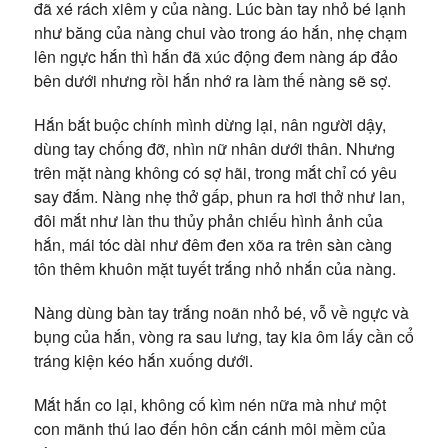
đã xé rách xiêm y của nàng. Lúc bàn tay nhỏ bé lạnh
như băng của nàng chui vào trong áo hắn, nhẹ chạm
lên ngực hắn thì hắn đã xúc động đem nàng áp đảo
bên dưới nhưng rồi hắn nhớ ra làm thế nàng sẽ sợ.
Hắn bắt buộc chính mình dừng lại, nân người dậy,
dùng tay chống đỡ, nhìn nữ nhân dưới thân. Nhưng
trên mặt nàng không có sợ hãi, trong mắt chỉ có yêu
say đắm. Nàng nhẹ thở gấp, phun ra hơi thở như lan,
đôi mắt như làn thu thủy phản chiếu hình ảnh của
hắn, mái tóc dài như đêm đen xõa ra trên sàn càng
tôn thêm khuôn mặt tuyết trắng nhỏ nhắn của nàng.
Nàng dùng bàn tay trắng noãn nhỏ bé, vỗ về ngực và
bụng của hắn, vòng ra sau lưng, tay kia ôm lấy cần cổ
tráng kiện kéo hắn xuống dưới.
Mắt hắn co lại, không cố kìm nén nữa mà như một
con mãnh thú lao đến hôn cắn cánh môi mềm của