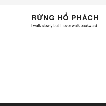
Skip
to
content
RỪNG HỔ PHÁCH
I walk slowly but I never walk backward