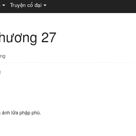
n
Truyện cổ đại
Chương 27
ng
!
a ánh lửa phập phù.