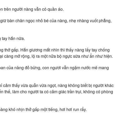
ên trên người nàng vẫn có quần áo.
ắm giữ bàn chân ngọc nhỏ bé của nàng, nhẹ nhàng vuốt phẳng,
 tay hắn nữa.
ng thở gấp. Hắn giương mắt nhìn thì thấy nàng lấy tay chống
ại càng mở rộng, lộ ra một nửa bộ ngực sữa như ẩn như hiện.
 xoan của nàng đỏ bừng, con ngươi vẫn ngậm nước mê mang
ỉ cảm thấy vừa quẫn vừa ngọt, nàng không biết bị người khác
thế, làm cho người ta có cảm giác trần trụi, không có phòng
ng khó nhịn thở gấp một tiếng, hơi hơi run rẩy.