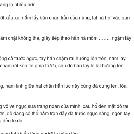
àng lộ nhiều hơn.
ời xấu xa, nắm lấy bàn chân trần của nàng, lại hà hơi vào gan
nắm chặt không tha, giây tiếp theo hắn há mồm …….. ngậm lấy
ng cả trước ngực, tay hắn chậm rãi hướng lên trên, nắm lấy
ậm rãi kéo tới phía trước, sau đó bàn tay to lại hướng lên
, nam tính giữa hai chân hắn lúc này cũng đã cứng lên, tỏa
 vỗ về ngực sữa trắng noãn của mình, xấu hổ đến mặt đỏ tai
 lớn, dễ dàng có thể nắm trọn đẫy đà trước ngực nàng, ngón tay
 đều tê dại.
vọng lại khiến lòng người ta nóng lên.