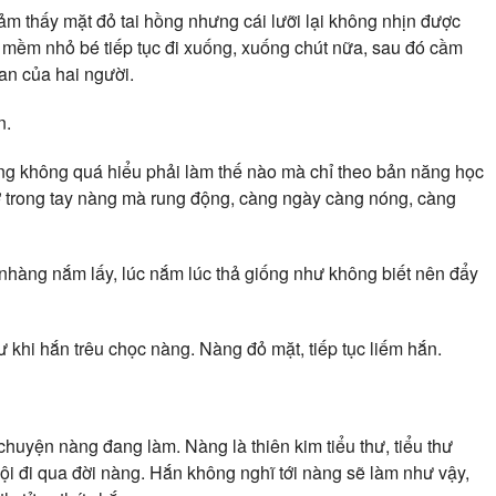
m thấy mặt đỏ tai hồng nhưng cái lưỡi lại không nhịn được
on mềm nhỏ bé tiếp tục đi xuống, xuống chút nữa, sau đó cầm
an của hai người.
n.
àng không quá hiểu phải làm thế nào mà chỉ theo bản năng học
n ở trong tay nàng mà rung động, càng ngày càng nóng, càng
nhàng nắm lấy, lúc nắm lúc thả giống như không biết nên đẩy
ư khi hắn trêu chọc nàng. Nàng đỏ mặt, tiếp tục liếm hắn.
huyện nàng đang làm. Nàng là thiên kim tiểu thư, tiểu thư
hội đi qua đời nàng. Hắn không nghĩ tới nàng sẽ làm như vậy,