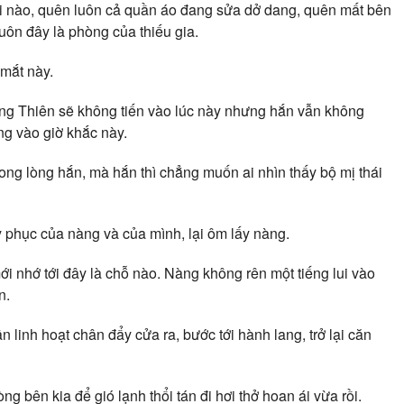
 nào, quên luôn cả quần áo đang sửa dở dang, quên mất bên
ôn đây là phòng của thiếu gia.
 mắt này.
g Thiên sẽ không tiến vào lúc này nhưng hắn vẫn không
ng vào giờ khắc này.
rong lòng hắn, mà hắn thì chẳng muốn ai nhìn thấy bộ mị thái
y phục của nàng và của mình, lại ôm lấy nàng.
i nhớ tới đây là chỗ nào. Nàng không rên một tiếng lui vào
n.
linh hoạt chân đẩy cửa ra, bước tới hành lang, trở lại căn
bên kia để gió lạnh thổi tán đi hơi thở hoan ái vừa rồi.