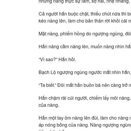
nhưng nàng thực sự làm, sợ hãi, nhẹ nhàng,
Cả người hắn buộc chặt, thiếu chút nữa thì 
kéo nàng lên, làm cho bản thân rời khỏi cái
Mặt nàng, phiếm hồng do ngượng ngùng, đôi
Hắn nâng cằm nàng lên, muốn nàng nhìn hắ
“Vì sao?” Hắn hỏi.
Bạch Lộ ngượng ngùng ngước mắt nhìn hắn,
“Ta biết.” Đôi mắt hắn buồn bã nên càng trở
Hắn chậm rãi cúi người, chiếm lấy môi nàng,
của nàng.
Hắn một tay ôm nàng lên đùi, làm cho nàng m
áp nóng bỏng của nàng. Nàng ngượng ngùng n