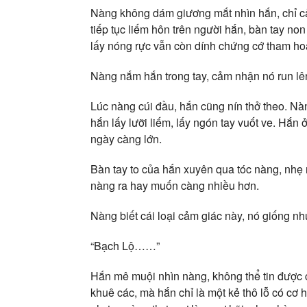
Nàng không dám giương mắt nhìn hắn, chỉ cả
tiếp tục liếm hôn trên người hắn, bàn tay n
lấy nóng rực vẫn còn dính chứng cớ tham ho
Nàng nắm hắn trong tay, cảm nhận nó run lê
Lúc nàng cúi đầu, hắn cũng nín thở theo. N
hắn lấy lưỡi liếm, lấy ngón tay vuốt ve. Hắ
ngày càng lớn.
Bàn tay to của hắn xuyên qua tóc nàng, nhẹ 
nàng ra hay muốn càng nhiều hơn.
Nàng biết cái loại cảm giác này, nó giống nh
“Bạch Lộ……”
Hắn mê muội nhìn nàng, không thể tin được c
khuê các, mà hắn chỉ là một kẻ thô lỗ có cơ 