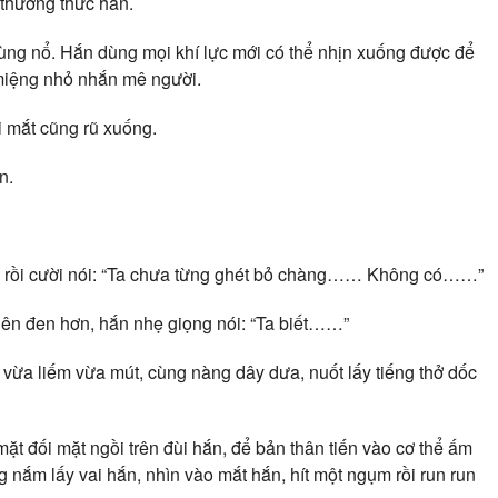
 thưởng thức hắn.
bùng nổ. Hắn dùng mọi khí lực mới có thể nhịn xuống được để
 miệng nhỏ nhắn mê người.
 mắt cũng rũ xuống.
n.
 rồi cười nói: “Ta chưa từng ghét bỏ chàng…… Không có……”
 nên đen hơn, hắn nhẹ giọng nói: “Ta biết……”
 vừa liếm vừa mút, cùng nàng dây dưa, nuốt lấy tiếng thở dốc
ặt đối mặt ngồi trên đùi hắn, để bản thân tiến vào cơ thể ấm
ắm lấy vai hắn, nhìn vào mắt hắn, hít một ngụm rồi run run