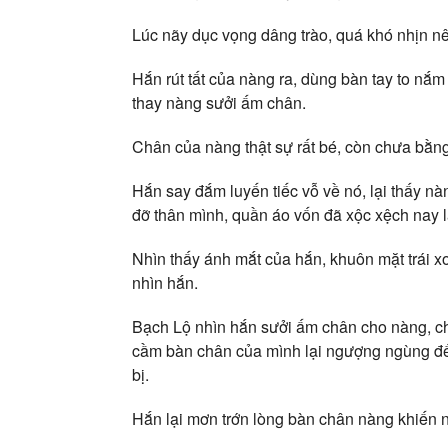
Lúc nãy dục vọng dâng trào, quá khó nhịn n
Hắn rút tất của nàng ra, dùng bàn tay to n
thay nàng sưởi ấm chân.
Chân của nàng thật sự rất bé, còn chưa bằng
Hắn say đắm luyến tiếc vỗ về nó, lại thấy nà
đỡ thân mình, quần áo vốn đã xộc xệch nay l
Nhìn thấy ánh mắt của hắn, khuôn mặt trái
nhìn hắn.
Bạch Lộ nhìn hắn sưởi ấm chân cho nàng, ch
cầm bàn chân của mình lại ngượng ngùng đến 
bị.
Hắn lại mơn trớn lòng bàn chân nàng khiến nà