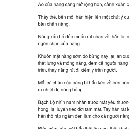
Áo của nàng càng mở rộng hơn, cảnh xuân c
Thấy thế, bên môi hắn hiện lên một chút ý cư
bàn chân nàng.
Nàng xấu hổ đến muốn rút chân về, hắn lại 
ngón chân của nàng.
Khuôn mặt nàng sớm đò bừng nay lại lan xuố
thắt lưng và mông nàng, đem cả người nàng ch
trên, thay nàng rút đi xiêm y trên người.
Mắt cá chân của nàng bị hắn kéo về bên hông
ra nhiệt độ nóng bỏng.
Bạch Lộ nhìn nam nhân trước mắt yêu thương
hồng, lại luyến tiếc dời tầm mắt. Tay hắn rất
hắn thô ráp ngăm đen làm cho cả người nàng
Biểu cảm trên mặt hắn thật ôn nhu, thật khát 