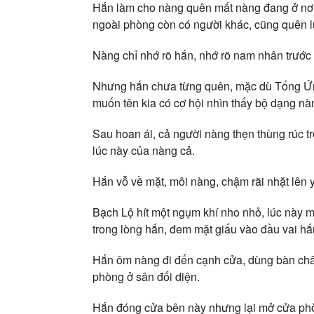
Hắn làm cho nàng quên mất nàng đang ở nơi
ngoài phòng còn có người khác, cũng quên lu
Nàng chỉ nhớ rõ hắn, nhớ rõ nam nhân trước
Nhưng hắn chưa từng quên, mặc dù Tống Ứn
muốn tên kia có cơ hội nhìn thấy bộ dạng nà
Sau hoan ái, cả người nàng thẹn thùng rúc t
lúc này của nàng cả.
Hắn vỗ về mặt, môi nàng, chậm rãi nhặt lên 
Bạch Lộ hít một ngụm khí nho nhỏ, lúc này mớ
trong lòng hắn, đem mặt giấu vào đầu vai hắ
Hắn ôm nàng đi đến cạnh cửa, dùng bàn chân 
phòng ở sân đối diện.
Hắn đóng cửa bên này nhưng lại mở cửa phòng 