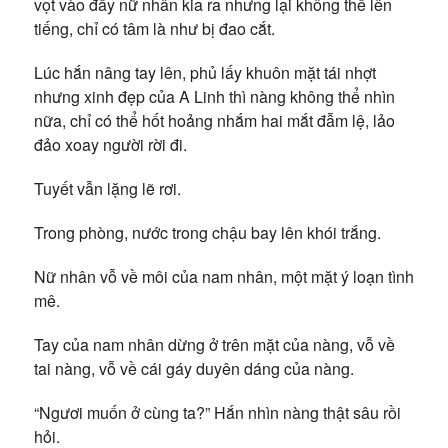
vọt vào đẩy nữ nhân kia ra nhưng lại không thể lên
tiếng, chỉ có tâm là như bị đao cắt.
Lúc hắn nâng tay lên, phủ lấy khuôn mặt tái nhợt
nhưng xinh đẹp của A Linh thì nàng không thể nhìn
nữa, chỉ có thể hốt hoảng nhắm hai mắt đẫm lệ, lảo
đảo xoay người rời đi.
Tuyết vẫn lặng lẽ rơi.
Trong phòng, nước trong chậu bay lên khói trắng.
Nữ nhân vỗ về môi của nam nhân, một mặt ý loạn tình
mê.
Tay của nam nhân dừng ở trên mặt của nàng, vỗ về
tai nàng, vỗ về cái gáy duyên dáng của nàng.
“Ngươi muốn ở cùng ta?” Hắn nhìn nàng thật sâu rồi
hỏi.