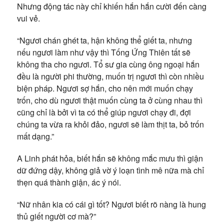
Nhưng động tác này chỉ khiến hắn hắn cười đến càng
vui vẻ.
“Ngươi chán ghét ta, hận không thể giết ta, nhưng
nếu ngươi làm như vậy thì Tống Ứng Thiên tất sẽ
không tha cho ngươi. Tổ sư gia cùng ông ngoại hắn
đều là người phi thường, muốn trị ngươi thì còn nhiều
biện pháp. Ngươi sợ hắn, cho nên mới muốn chạy
trốn, cho dù ngươi thật muốn cùng ta ở cùng nhau thì
cũng chỉ là bởi vì ta có thể giúp ngươi chạy đi, đợi
chúng ta vừa ra khỏi đảo, ngươi sẽ làm thịt ta, bỏ trốn
mất dạng.”
A Linh phát hỏa, biết hắn sẽ không mắc mưu thì giận
dữ đứng dậy, không giả vờ ý loạn tình mê nữa mà chỉ
thẹn quá thành giận, ác ý nói.
“Nữ nhân kia có cái gì tốt? Ngươi biết rõ nàng là hung
thủ giết người cơ mà?”