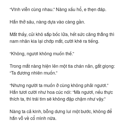
“Vĩnh viễn cùng nhau.” Nàng xấu hổ, e thẹn đáp.
Hắn thở sâu, nàng dựa vào càng gần.
Mắt thấy, củi khô sắp bốc lửa, hết sức căng thẳng thì
nam nhân kia lại chớp mắt, cười khẽ ra tiếng.
“Không, ngươi không muốn thế.”
Trong mắt nàng hiện lên một tia chán nản, gắt giọng:
“Ta đương nhiên muốn.”
“Nhưng người ta muốn ở cùng không phải ngươi.”
Hắn tươi cười như hoa cúc nói: “Mà ngươi, nếu thực
thích ta, thì trái tim sẽ không đập chậm như vậy.”
Nàng ta cả kinh, bỗng dưng lui một bước, không để
hắn vỗ về cổ mình nữa.