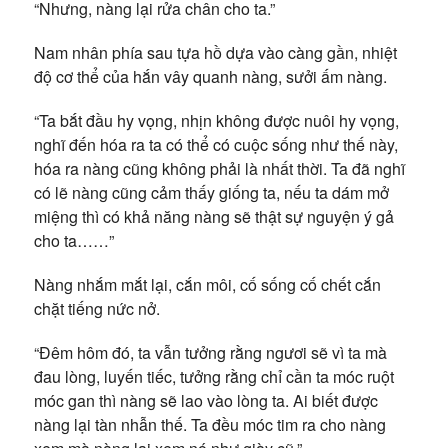
“Nhưng, nàng lại rửa chân cho ta.”
Nam nhân phía sau tựa hồ dựa vào càng gần, nhiệt
độ cơ thể của hắn vây quanh nàng, sưởi ấm nàng.
“Ta bắt đầu hy vọng, nhịn không được nuôi hy vọng,
nghĩ đến hóa ra ta có thể có cuộc sống như thế này,
hóa ra nàng cũng không phải là nhất thời. Ta đã nghĩ
có lẽ nàng cũng cảm thấy giống ta, nếu ta dám mở
miệng thì có khả năng nàng sẽ thật sự nguyện ý gả
cho ta……”
Nàng nhắm mắt lại, cắn môi, cố sống cố chết cắn
chặt tiếng nức nở.
“Đêm hôm đó, ta vẫn tưởng rằng ngươi sẽ vì ta mà
đau lòng, luyến tiếc, tưởng rằng chỉ cần ta móc ruột
móc gan thì nàng sẽ lao vào lòng ta. Ai biết được
nàng lại tàn nhẫn thế. Ta đều móc tim ra cho nàng