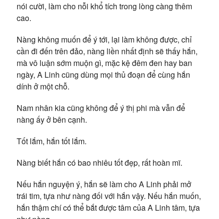
nói cười, làm cho nỗi khổ tích trong lòng càng thêm
cao.
Nàng không muốn để ý tới, lại làm không được, chỉ
cần đi đến trên đảo, nàng liền nhất định sẽ thấy hắn,
mà vô luận sớm muộn gì, mặc kệ đêm đen hay ban
ngày, A Linh cũng dùng mọi thủ đoạn để cùng hắn
dính ở một chỗ.
Nam nhân kia cũng không để ý thị phi mà vẫn để
nàng ấy ở bên cạnh.
Tốt lắm, hắn tốt lắm.
Nàng biết hắn có bao nhiêu tốt đẹp, rất hoàn mĩ.
Nếu hắn nguyện ý, hắn sẽ làm cho A Linh phải mở
trái tim, tựa như nàng đối với hắn vậy. Nếu hắn muốn,
hắn thậm chí có thể bắt được tâm của A Linh tâm, tựa