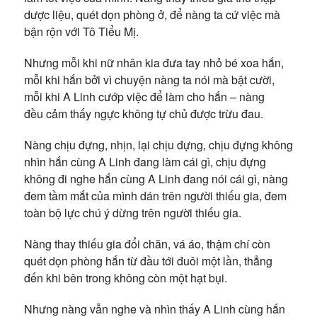
dược liệu, quét dọn phòng ở, để nàng ta cứ việc mà
bận rộn với Tô Tiểu Mị.
Nhưng mỗi khi nữ nhân kia đưa tay nhỏ bé xoa hắn,
mỗi khi hắn bởi vì chuyện nàng ta nói mà bật cười,
mỗi khi A Linh cướp việc để làm cho hắn – nàng
đều cảm thấy ngực không tự chủ được trừu đau.
Nàng chịu đựng, nhịn, lại chịu đựng, chịu đựng không
nhìn hắn cùng A Linh đang làm cái gì, chịu đựng
không đi nghe hắn cùng A Linh đang nói cái gì, nàng
đem tầm mắt của mình dán trên người thiếu gia, đem
toàn bộ lực chú ý dừng trên người thiếu gia.
Nàng thay thiếu gia đổi chăn, vá áo, thậm chí còn
quét dọn phòng hắn từ đầu tới đuôi một lần, thẳng
đến khi bên trong không còn một hạt bụi.
Nhưng nàng vẫn nghe và nhìn thấy A Linh cùng hắn