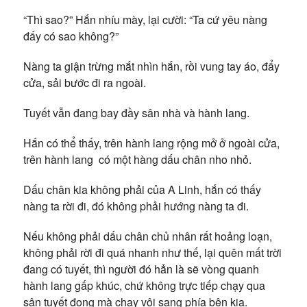
“Thì sao?” Hắn nhíu mày, lại cười: “Ta cứ yêu nàng
đấy có sao không?”
Nàng ta giận trừng mắt nhìn hắn, rồi vung tay áo, đẩy
cửa, sải bước đi ra ngoài.
Tuyết vẫn đang bay đầy sân nhà và hành lang.
Hắn có thể thấy, trên hành lang rộng mở ở ngoài cửa,
trên hành lang có một hàng dấu chân nho nhỏ.
Dấu chân kia không phải của A Linh, hắn có thấy
nàng ta rời đi, đó không phải hướng nàng ta đi.
Nếu không phải dấu chân chủ nhân rất hoảng loạn,
không phải rời đi quá nhanh như thế, lại quên mất trời
đang có tuyết, thì người đó hẳn là sẽ vòng quanh
hành lang gấp khúc, chứ không trực tiếp chạy qua
sân tuyết đọng mà chạy vội sang phía bên kia.