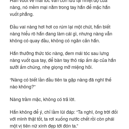
Hắn vuốt ve mái tóc vẫn còn lưu lại nhiệt độ của
nàng, nó mềm mại nằm trong tay hắn để mặc hắn
vuốt phẳng.
Đầu vai nàng hơi hơi co rúm lại một chút, hắn biết
nàng hiểu rõ hắn đang làm cái gì, nhưng nàng vẫn
không có quay đầu, không có ngăn cản hắn.
Hắn thưởng thức tóc nàng, đem mái tóc sau lưng
nàng vuốt qua tay, để bàn tay thô ráp ấm áp của hắn
sưởi ấm chúng, nhẹ giọng mở miệng hỏi.
“Nàng có biết lần đầu tiên ta gặp nàng đã nghĩ thế
nào không?”
Nàng trầm mặc, không có trả lời.
Hắn không để ý, chỉ lầm lũi đáp: “Ta nghĩ, ông trời đối
với mình thật tốt, ta rơi xuống nước chết rồi còn phái
một vị tiên nữ xinh đẹp tới đón ta.”