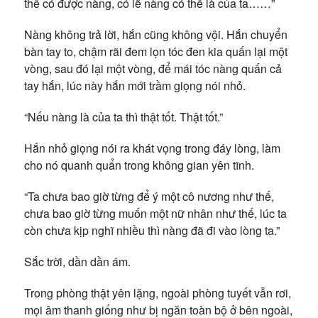
thể có được nàng, có lẽ nàng có thể là của ta……”
Nàng không trả lời, hắn cũng không vội. Hắn chuyển
bàn tay to, chậm rãi đem lọn tóc đen kia quấn lại một
vòng, sau đó lại một vòng, để mái tóc nàng quấn cả
tay hắn, lúc này hắn mới trầm giọng nói nhỏ.
“Nếu nàng là của ta thì thật tốt. Thật tốt.”
Hắn nhỏ giọng nói ra khát vọng trong đáy lòng, làm
cho nó quanh quẩn trong không gian yên tĩnh.
“Ta chưa bao giờ từng để ý một cô nương như thế,
chưa bao giờ từng muốn một nữ nhân như thế, lúc ta
còn chưa kịp nghĩ nhiều thì nàng đã đi vào lòng ta.”
Sắc trời, dần dần ám.
Trong phòng thật yên lặng, ngoài phòng tuyết vẫn rơi,
mọi âm thanh giống như bị ngăn toàn bộ ở bên ngoài,