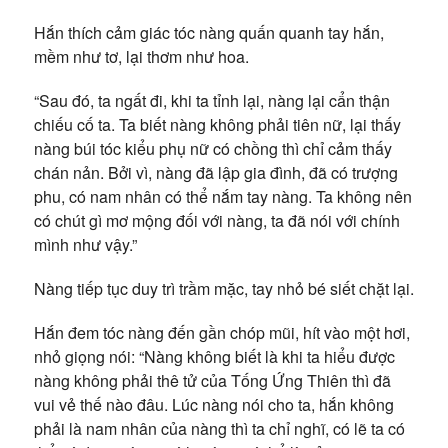
Hắn thích cảm giác tóc nàng quấn quanh tay hắn,
mềm như tơ, lại thơm như hoa.
“Sau đó, ta ngất đi, khi ta tỉnh lại, nàng lại cẩn thận
chiếu cố ta. Ta biết nàng không phải tiên nữ, lại thấy
nàng búi tóc kiểu phụ nữ có chồng thì chỉ cảm thấy
chán nản. Bởi vì, nàng đã lập gia đình, đã có trượng
phu, có nam nhân có thể nắm tay nàng. Ta không nên
có chút gì mơ mộng đối với nàng, ta đã nói với chính
mình như vậy.”
Nàng tiếp tục duy trì trầm mặc, tay nhỏ bé siết chặt lại.
Hắn đem tóc nàng đến gần chóp mũi, hít vào một hơi,
nhỏ giọng nói: “Nàng không biết là khi ta hiểu được
nàng không phải thê tử của Tống Ứng Thiên thì đã
vui vẻ thế nào đâu. Lúc nàng nói cho ta, hắn không
phải là nam nhân của nàng thì ta chỉ nghĩ, có lẽ ta có