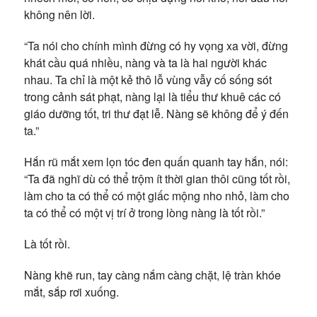
không nên lời.
“Ta nói cho chính mình đừng có hy vọng xa vời, đừng
khát cầu quá nhiều, nàng và ta là hai người khác
nhau. Ta chỉ là một kẻ thô lỗ vùng vẫy cố sống sót
trong cảnh sát phạt, nàng lại là tiểu thư khuê các có
giáo dưỡng tốt, tri thư đạt lễ. Nàng sẽ không để ý đến
ta.”
Hắn rũ mắt xem lọn tóc đen quấn quanh tay hắn, nói:
“Ta đã nghĩ dù có thể trộm ít thời gian thôi cũng tốt rồi,
làm cho ta có thể có một giấc mộng nho nhỏ, làm cho
ta có thể có một vị trí ở trong lòng nàng là tốt rồi.”
Là tốt rồi.
Nàng khẽ run, tay càng nắm càng chặt, lệ tràn khóe
mắt, sắp rơi xuống.