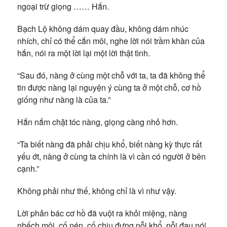
ngoại trừ giọng …… Hắn.
Bạch Lộ không dám quay đầu, không dám nhúc
nhích, chỉ có thể cắn môi, nghe lời nói trầm khàn của
hắn, nói ra một lời lại một lời thật tình.
“Sau đó, nàng ở cùng một chỗ với ta, ta đã không thể
tin được nàng lại nguyện ý cùng ta ở một chỗ, cơ hồ
giống như nàng là của ta.”
Hắn nắm chặt tóc nàng, giọng càng nhỏ hơn.
“Ta biết nàng đã phải chịu khổ, biết nàng kỳ thực rất
yếu ớt, nàng ở cùng ta chính là vì cần có người ở bên
cạnh.”
Không phải như thế, không chỉ là vì như vậy.
Lời phản bác cơ hồ đã vuột ra khỏi miệng, nàng
nhếch môi, cố nén, cố chịu đựng nỗi khổ, nỗi đau nói