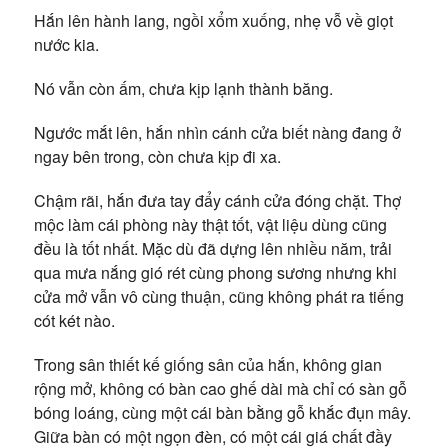
Hắn lên hành lang, ngồi xổm xuống, nhẹ vỗ về giọt
nước kia.
Nó vẫn còn ấm, chưa kịp lạnh thành băng.
Ngước mắt lên, hắn nhìn cánh cửa biết nàng đang ở
ngay bên trong, còn chưa kịp đi xa.
Chậm rãi, hắn đưa tay đẩy cánh cửa đóng chặt. Thợ
mộc làm cái phòng này thật tốt, vật liệu dùng cũng
đều là tốt nhất. Mặc dù đã dựng lên nhiều năm, trải
qua mưa nắng gió rét cùng phong sương nhưng khi
cửa mở vẫn vô cùng thuận, cũng không phát ra tiếng
cót két nào.
Trong sân thiết kế giống sân của hắn, không gian
rộng mở, không có bàn cao ghế dài mà chỉ có sàn gỗ
bóng loáng, cùng một cái bàn bằng gỗ khắc đụn mây.
Giữa bàn có một ngọn đèn, có một cái giá chất đầy