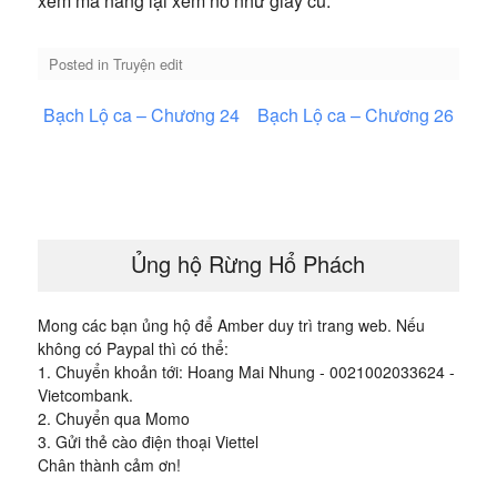
xem mà nàng lại xem nó như giày cũ.”
Posted in
Truyện edit
Điều
Bạch Lộ ca – Chương 24
Bạch Lộ ca – Chương 26
hướng
bài
viết
Ủng hộ Rừng Hổ Phách
Mong các bạn ủng hộ để Amber duy trì trang web. Nếu
không có Paypal thì có thể:
1. Chuyển khoản tới: Hoang Mai Nhung - 0021002033624 -
Vietcombank.
2. Chuyển qua Momo
3. Gửi thẻ cào điện thoại Viettel
Chân thành cảm ơn!