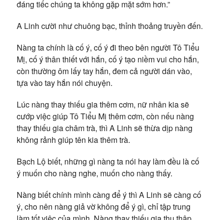
đáng tiếc chúng ta không gặp mặt sớm hơn.”
A Linh cười như chuông bạc, thỉnh thoảng truyền đến.
Nàng ta chính là cố ý, cố ý đi theo bên người Tô Tiểu
Mị, cố ý thân thiết với hắn, cố ý tạo niềm vui cho hắn,
còn thường ôm lấy tay hắn, đem cả người dán vào,
tựa vào tay hắn nói chuyện.
Lúc nàng thay thiếu gia thêm cơm, nữ nhân kia sẽ
cướp việc giúp Tô Tiểu Mị thêm cơm, còn nếu nàng
thay thiếu gia châm trà, thì A Linh sẽ thừa dịp nàng
không rảnh giúp tên kia thêm trà.
Bạch Lộ biết, những gì nàng ta nói hay làm đều là cố
ý muốn cho nàng nghe, muốn cho nàng thấy.
Nàng biết chính mình càng để ý thì A Linh sẽ càng cố
ý, cho nên nàng giả vờ không để ý gì, chỉ tập trung
làm tốt việc của mình. Nàng thay thiếu gia thu thập