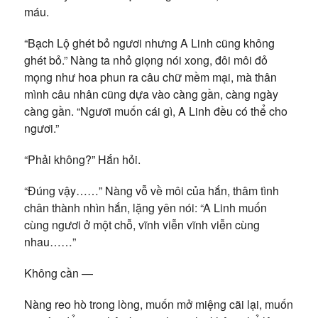
máu.
“Bạch Lộ ghét bỏ ngươi nhưng A Linh cũng không
ghét bỏ.” Nàng ta nhỏ giọng nói xong, đôi môi đỏ
mọng như hoa phun ra câu chữ mềm mại, mà thân
mình câu nhân cũng dựa vào càng gần, càng ngày
càng gần. “Ngươi muốn cái gì, A Linh đều có thể cho
ngươi.”
“Phải không?” Hắn hỏi.
“Đúng vậy……” Nàng vỗ về môi của hắn, thâm tình
chân thành nhìn hắn, lặng yên nói: “A Linh muốn
cùng ngươi ở một chỗ, vĩnh viễn vĩnh viễn cùng
nhau……”
Không cần —
Nàng reo hò trong lòng, muốn mở miệng cãi lại, muốn