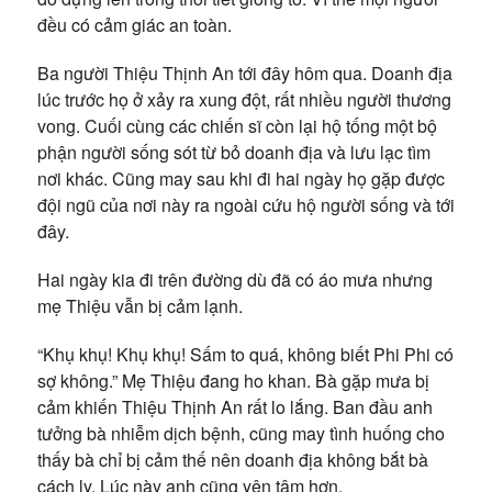
đều có cảm giác an toàn.
Ba người Thiệu Thịnh An tới đây hôm qua. Doanh địa
lúc trước họ ở xảy ra xung đột, rất nhiều người thương
vong. Cuối cùng các chiến sĩ còn lại hộ tống một bộ
phận người sống sót từ bỏ doanh địa và lưu lạc tìm
nơi khác. Cũng may sau khi đi hai ngày họ gặp được
đội ngũ của nơi này ra ngoài cứu hộ người sống và tới
đây.
Hai ngày kia đi trên đường dù đã có áo mưa nhưng
mẹ Thiệu vẫn bị cảm lạnh.
“Khụ khụ! Khụ khụ! Sấm to quá, không biết Phi Phi có
sợ không.” Mẹ Thiệu đang ho khan. Bà gặp mưa bị
cảm khiến Thiệu Thịnh An rất lo lắng. Ban đầu anh
tưởng bà nhiễm dịch bệnh, cũng may tình huống cho
thấy bà chỉ bị cảm thế nên doanh địa không bắt bà
cách ly. Lúc này anh cũng yên tâm hơn.