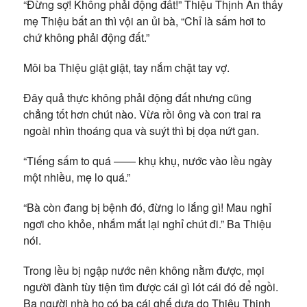
“Đừng sợ! Không phải động đất!” Thiệu Thịnh An thấy
mẹ Thiệu bất an thì vội an ủi bà, “Chỉ là sấm hơi to
chứ không phải động đất.”
Môi ba Thiệu giật giật, tay nắm chặt tay vợ.
Đây quả thực không phải động đất nhưng cũng
chẳng tốt hơn chút nào. Vừa rồi ông và con trai ra
ngoài nhìn thoáng qua và suýt thì bị dọa nứt gan.
“Tiếng sấm to quá —— khụ khụ, nước vào lều ngày
một nhiều, mẹ lo quá.”
“Bà còn đang bị bệnh đó, đừng lo lắng gì! Mau nghỉ
ngơi cho khỏe, nhắm mắt lại nghỉ chút đi.” Ba Thiệu
nói.
Trong lều bị ngập nước nên không nằm được, mọi
người đành tùy tiện tìm được cái gì lót cái đó để ngồi.
Ba người nhà họ có ba cái ghế dựa do Thiệu Thịnh