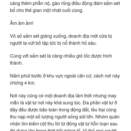
càng thêm phẫn nộ, gào rống điều động đám sấm sét
bổ cho thế gian một nhát cuối cùng.
Ầm ầm ầm!
Vô số sấm sét giáng xuống, doanh địa mới vừa bị
người ta vứt bỏ lập tức bị nổ thành hố sâu.
Cùng với sấm sét là càng nhiều gió lốc được hình
thành.
Năm phút trước ở khu vực ngoài căn cứ, cách nơi này
chừng 4 km.
Nơi này cũng có một doanh địa lâm thời nhưng may
mắn là vật tư nơi này khá sung túc. Đa phần vật tư ở
đây đều được bảo toàn trong động đất, lều trại cũng
thu nạp một số lượng người sống sót lớn. Nhóm quân
nhân tìm kiếm cột thu lôi từ đống vật tư hỗn loạn sau
đó dựng lên trong thời tiết giông tố. Vì thế mọi người