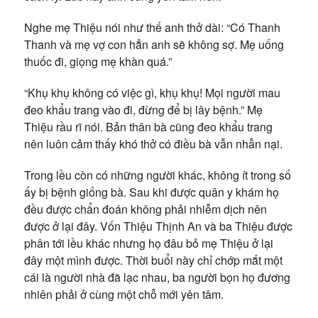
Nghe mẹ Thiệu nói như thế anh thở dài: “Có Thanh
Thanh và mẹ vợ con hẳn anh sẽ không sợ. Mẹ uống
thuốc đi, giọng mẹ khàn quá.”
“Khụ khụ không có việc gì, khụ khụ! Mọi người mau
đeo khẩu trang vào đi, đừng để bị lây bệnh.” Mẹ
Thiệu rầu rĩ nói. Bản thân bà cũng đeo khẩu trang
nên luôn cảm thấy khó thở có điều bà vẫn nhẫn nại.
Trong lều còn có những người khác, không ít trong số
ấy bị bệnh giống bà. Sau khi được quân y khám họ
đều được chẩn đoán không phải nhiễm dịch nên
được ở lại đây. Vốn Thiệu Thịnh An và ba Thiệu được
phân tới lều khác nhưng họ đâu bỏ mẹ Thiệu ở lại
đây một mình được. Thời buổi này chỉ chớp mắt một
cái là người nhà đã lạc nhau, ba người bọn họ đương
nhiên phải ở cùng một chỗ mới yên tâm.