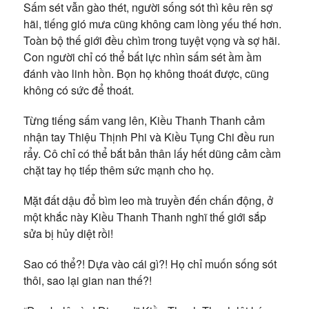
Sấm sét vẫn gào thét, người sống sót thì kêu rên sợ
hãi, tiếng gió mưa cũng không cam lòng yếu thế hơn.
Toàn bộ thế giới đều chìm trong tuyệt vọng và sợ hãi.
Con người chỉ có thể bất lực nhìn sấm sét ầm ầm
đánh vào linh hồn. Bọn họ không thoát được, cũng
không có sức để thoát.
Từng tiếng sấm vang lên, Kiều Thanh Thanh cảm
nhận tay Thiệu Thịnh Phi và Kiều Tụng Chi đều run
rẩy. Cô chỉ có thể bắt bản thân lấy hết dũng cảm cầm
chặt tay họ tiếp thêm sức mạnh cho họ.
Mặt đất dậu đổ bìm leo mà truyền đến chấn động, ở
một khắc này Kiều Thanh Thanh nghĩ thế giới sắp
sửa bị hủy diệt rồi!
Sao có thể?! Dựa vào cái gì?! Họ chỉ muốn sống sót
thôi, sao lại gian nan thế?!