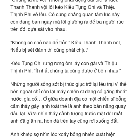
Thanh Thanh vội lôi kéo Kiều Tụng Chi và Thiệu
Thịnh Phi về lều. Cô cũng chẳng quan tâm lúc này
còn đang ban ngày mà lôi giường ra để ba người rúc
trên đó, dựa sát vào nhau.
“Không có chỗ nào để trốn.” Kiều Thanh Thanh nói,
“Nếu bị sét đánh thì cũng phải chịu.”
Kiều Tụng Chi rưng rưng ôm lấy con gái và Thiệu
Thịnh Phi: “Ít nhất chúng ta cũng được ở bên nhau.”
Những người sống sót bị thúc giục trở lại lều trại vì thế
bên ngoài chỉ còn lại mấy chiến sĩ đang cố gắng thoát
nước, gia cố… Ở giữa doanh địa có một chiến sĩ bỗng
cảm thấy gáy lạnh toát thế là anh theo bản năng quay
đầu lại. Vừa nhìn thấy cảnh tượng trước mặt đôi mắt
anh đã giãn ra, hòn đá trên tay cũng rơi xuống đất.
Anh khiếp sợ nhìn lốc xoáy bỗng nhiên xuất hiện