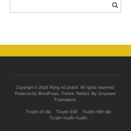
Tìm
kiếm
cho:
Copyright © 2026
Rừng hổ phách
. All rights reserved.
Powered by
WordPress
. Theme:
Reflect
. By:
Empower
Framework
.
Truyện cổ đại
Truyện Edit
Truyện hiện đại
Truyện huyền huyễn