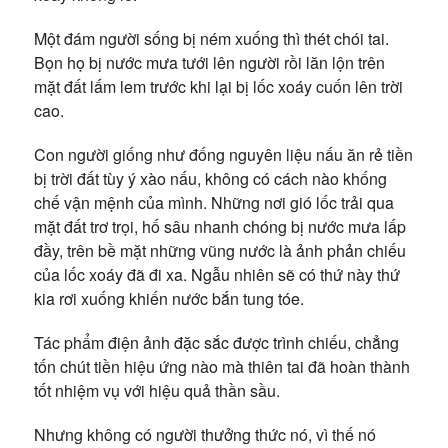
Một đám người sống bị ném xuống thì thét chói tai.
Bọn họ bị nước mưa tưới lên người rồi lăn lộn trên
mặt đất lấm lem trước khi lại bị lốc xoáy cuốn lên trời
cao.
Con người giống như đống nguyên liệu nấu ăn rẻ tiền
bị trời đất tùy ý xào nấu, không có cách nào khống
chế vận mệnh của mình. Những nơi gió lốc trải qua
mặt đất trơ trọi, hố sâu nhanh chóng bị nước mưa lấp
đầy, trên bề mặt những vũng nước là ảnh phản chiếu
của lốc xoáy đã đi xa. Ngẫu nhiên sẽ có thứ này thứ
kia rơi xuống khiến nước bắn tung tóe.
Tác phẩm điện ảnh đặc sắc được trình chiếu, chẳng
tốn chút tiền hiệu ứng nào mà thiên tai đã hoàn thành
tốt nhiệm vụ với hiệu quả thần sầu.
Nhưng không có người thưởng thức nó, vì thế nó