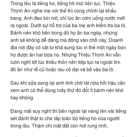
Trong lều là tiếng ho, tiếng hít mũi liên tục. Thiệu
Thịnh An nghe mẹ nói thế thì cũng chỉnh lại khẩu
trang. Anh đeo kín mit, chỉ lúc ăn cơm uống nước mới
ra ngoài. Dưới sự hỗ trợ của ba mẹ anh kiểm tra ba lô.
Bánh nén khô bên trong đủ họ ăn ba ngày, nhưng
anh sẽ không dễ dàng mà động vào chỗ này. Doanh
địa nơi đây có vật tư khá sung túc vì thế một ngày bọn
họ được ăn hai bữa no. Nhưng Thiệu Thịnh An vẫn
luôn nghĩ tới lúc thiếu thốn nên tiếp tục ra ngoài tìm
đồ ăn như rễ củ hoặc rau cỏ dại và bỏ vào ba lô.
Sau khi sửa sang lại anh tính chờ lát nữa hỏi hậu cần
xem anh có thể dùng mấy thứ đó đổi ít bánh nén khô
hay không.
Đang mải suy nghĩ thì bên ngoài lại vang lên vài tiếng
sét đánh thật to che lấp toàn bộ tiếng ho của người
trong lều. Thậm chí mặt đất còn hơi rung rinh.