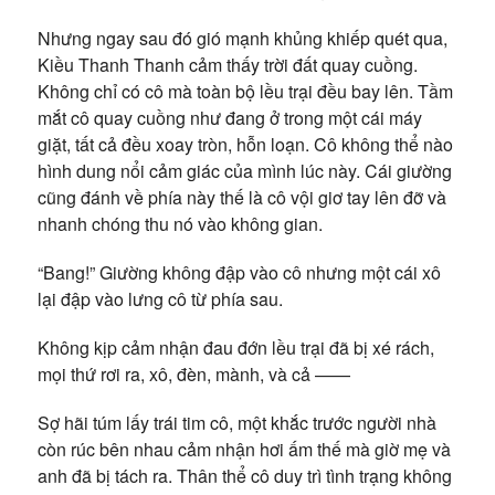
Nhưng ngay sau đó gió mạnh khủng khiếp quét qua,
Kiều Thanh Thanh cảm thấy trời đất quay cuồng.
Không chỉ có cô mà toàn bộ lều trại đều bay lên. Tầm
mắt cô quay cuồng như đang ở trong một cái máy
giặt, tất cả đều xoay tròn, hỗn loạn. Cô không thể nào
hình dung nổi cảm giác của mình lúc này. Cái giường
cũng đánh về phía này thế là cô vội giơ tay lên đỡ và
nhanh chóng thu nó vào không gian.
“Bang!” Giường không đập vào cô nhưng một cái xô
lại đập vào lưng cô từ phía sau.
Không kịp cảm nhận đau đớn lều trại đã bị xé rách,
mọi thứ rơi ra, xô, đèn, mành, và cả ——
Sợ hãi túm lấy trái tim cô, một khắc trước người nhà
còn rúc bên nhau cảm nhận hơi ấm thế mà giờ mẹ và
anh đã bị tách ra. Thân thể cô duy trì tình trạng không