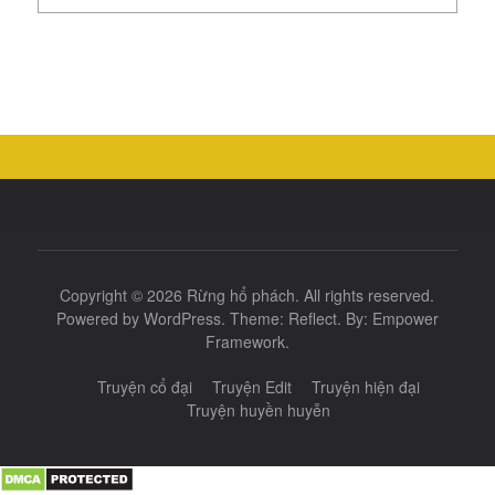
cho:
Copyright © 2026
Rừng hổ phách
. All rights reserved.
Powered by
WordPress
. Theme:
Reflect
. By:
Empower
Framework
.
Truyện cổ đại
Truyện Edit
Truyện hiện đại
Truyện huyền huyễn