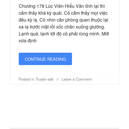
Chương 178 Lúc Viên Hiểu Văn tỉnh lại thì
cảm thấy khá kỳ quái. Cô cảm thấy mọi việc
đều kỳ lạ. Cô nhìn căn phòng quen thuộc lại
xa lạ trước mặt rồi xốc chăn xuống giường.
Lạnh quá, lạnh tới độ cô phải rùng mình. Mới
vừa định
CONTINUE READING
on
Posted in
Truyện edit
Leave a Comment
Thiên
tai
thổi
mạt
thế
tới
–
Chương
178