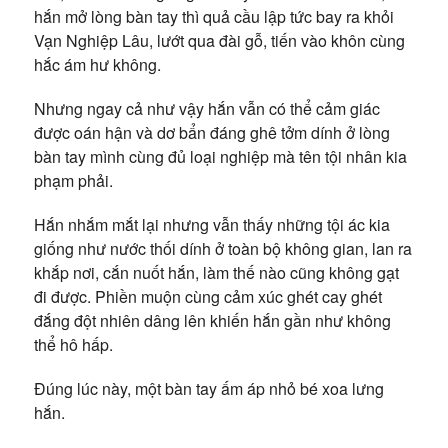
hắn mở lòng bàn tay thì quả cầu lập tức bay ra khỏi
Vạn Nghiệp Lâu, lướt qua đài gỗ, tiến vào khôn cùng
hắc ám hư không.
Nhưng ngay cả như vậy hắn vẫn có thể cảm giác
được oán hận và dơ bẩn đáng ghê tởm dính ở lòng
bàn tay mình cùng đủ loại nghiệp mà tên tội nhân kia
phạm phải.
Hắn nhắm mắt lại nhưng vẫn thấy những tội ác kia
giống như nước thối dính ở toàn bộ không gian, lan ra
khắp nơi, cắn nuốt hắn, làm thế nào cũng không gạt
đi được. Phiền muộn cùng cảm xúc ghét cay ghét
đắng đột nhiên dâng lên khiến hắn gần như không
thể hô hấp.
Đúng lúc này, một bàn tay ấm áp nhỏ bé xoa lưng
hắn.