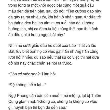
trong lòng ra một khối ngọc bài cùng một quả cầu
màu đen để trên bàn, sau đó nói: “Tên cường đạo này
đã gây ra rất nhiều tội, khi hắn ở nhân gian, từ đứa trẻ
ba tháng đến bà lão tám mươi tuổi hắn đều không
buông tha, nhị ca đem tư liệu cùng thời hạn thi hành
án đều ghi ở trong ngọc bài này.”
Nhìn nụ cười giấu đầu hở đuôi của Lão Thất và lão
Bát, tuy biết bọn họ có việc gạt hắn nhưng hắn cũng
lười hỏi nhiều, dù sao nếu thật sự có việc thì hai đứa
dở hơi này chắc chắn sẽ nói ra trước.
“Còn có việc sao?” Hắn hỏi.
“Đệ không thể ở lại –”
Ngự Phong căn bản còn muốn mở miệng, lại bị Thiên
Cung giành nói: “Không có, chúng ta không có việc
gì, huynh bận thì bọn đệ đến sau.”