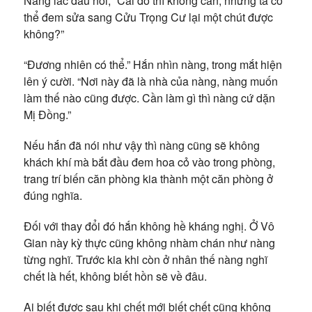
Nàng lắc đầu nói, “Cái đó thì không cần, nhưng ta có
thể đem sửa sang Cửu Trọng Cư lại một chút được
không?”
“Đương nhiên có thể.” Hắn nhìn nàng, trong mắt hiện
lên ý cười. “Nơi này đã là nhà của nàng, nàng muốn
làm thế nào cũng được. Cần làm gì thì nàng cứ dặn
Mị Đồng.”
Nếu hắn đã nói như vậy thì nàng cũng sẽ không
khách khí mà bắt đầu đem hoa cỏ vào trong phòng,
trang trí biến căn phòng kia thành một căn phòng ở
đúng nghĩa.
Đối với thay đổi đó hắn không hề kháng nghị. Ở Vô
Gian này kỳ thực cũng không nhàm chán như nàng
từng nghĩ. Trước kia khi còn ở nhân thế nàng nghĩ
chết là hết, không biết hồn sẽ về đâu.
Ai biết được sau khi chết mới biết chết cũng không