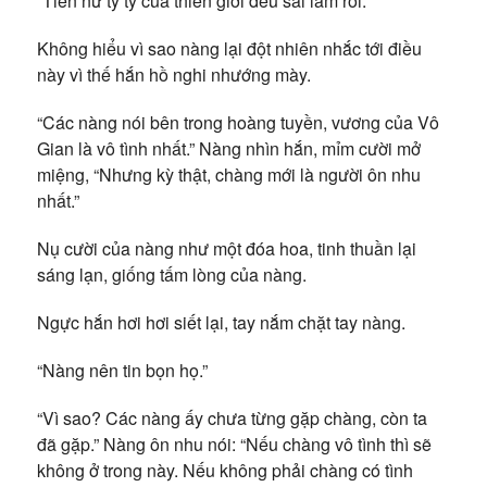
“Tiên nữ tỷ tỷ của thiên giới đều sai lầm rồi.”
Không hiểu vì sao nàng lại đột nhiên nhắc tới điều
này vì thế hắn hồ nghi nhướng mày.
“Các nàng nói bên trong hoàng tuyền, vương của Vô
Gian là vô tình nhất.” Nàng nhìn hắn, mỉm cười mở
miệng, “Nhưng kỳ thật, chàng mới là người ôn nhu
nhất.”
Nụ cười của nàng như một đóa hoa, tinh thuần lại
sáng lạn, giống tấm lòng của nàng.
Ngực hắn hơi hơi siết lại, tay nắm chặt tay nàng.
“Nàng nên tin bọn họ.”
“Vì sao? Các nàng ấy chưa từng gặp chàng, còn ta
đã gặp.” Nàng ôn nhu nói: “Nếu chàng vô tình thì sẽ
không ở trong này. Nếu không phải chàng có tình