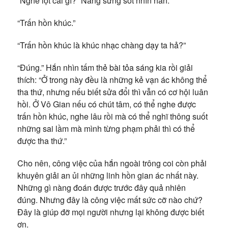
“Nghe lọt cái gì?” Nàng sửng sốt nhìn hắn.
“Trấn hồn khúc.”
“Trấn hồn khúc là khúc nhạc chàng dạy ta hả?”
“Đúng.” Hắn nhìn tấm thẻ bài tỏa sáng kia rồi giải
thích: “Ở trong này đều là những kẻ vạn ác không thể
tha thứ, nhưng nếu biết sửa đổi thì vẫn có cơ hội luân
hồi. Ở Vô Gian nếu có chút tâm, có thể nghe được
trấn hồn khúc, nghe lâu rồi mà có thể nghĩ thông suốt
những sai lầm mà mình từng phạm phải thì có thể
được tha thứ.”
Cho nên, công việc của hắn ngoài trông coi còn phải
khuyên giải an ủi những linh hồn gian ác nhất này.
Những gì nàng đoán được trước đây quả nhiên
đúng. Nhưng đây là công việc mất sức cỡ nào chứ?
Đây là giúp đỡ mọi người nhưng lại không được biết
ơn.