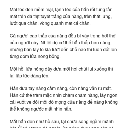
Mái tóc đen mềm mại, lạnh lẽo của hắn rối tung tản
mát trên da thịt tuyết trắng của nàng, trên thắt lưng,
lướt qua chân, vòng quanh mắt cá chân.
Cả người cao thấp của nàng đều bị vây trong hơi thở
của người này. Nhiệt độ cơ thể hắn thấp hơn nàng,
nhưng bàn tay to kia lướt đến chỗ nào thì luôn đốt lên
từng đốm lửa nóng bỏng.
Một hồi lửa nóng dây dưa mới hơi chút lui xuống thì
lại lập tức dâng lên.
Hắn đưa tay nâng cằm nàng, còn nàng vẫn rũ mắt.
Hắn cứ thế trầm mặc nhìn chằm chằm nàng, lấy ngón
cái vuốt ve đôi môi đỏ mọng của nàng để nàng không
thể không ngước mắt nhìn hắn.
Mắt hắn đen như hồ sâu, lại chứa sóng ngầm mãnh