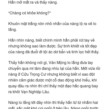
Hắn mở mắt ra và thấy nàng.
“Chàng có khỏe không?”
Khuôn mặt trắng nõn nhỏ nhắn của nàng lộ ra vẻ lo
lắng.
Hắn nhìn nàng, biết chính mình hẳn phải rút tay về
nhưng không sao làm được. Sự tinh khiết và tốt đẹp
của nàng đã đuổi đi tội ác dơ bẩn và tinh lọc hết thảy.
Thấy hắn không nói gì, Vân Mộng lo lắng đưa tay
chuyển qua mi tâm đang nhíu lại của hắn. Mới vừa rồi
nàng ở Cửu Trọng Cư nhưng không biết vì sao đột
nhiên cảm giác được một cỗ dao động khó hiểu, khi
quay đầu ra nhìn thì chỉ thấy một đạo hắc quang bay
ra khỏi Vạn Nghiệp Lâu.
Nàng lo lắng tới đây nhìn thì thấy hắn từ từ nhắm hai
mắt, sắc mặt khó coi ngồi ở trên lầu. Nàng ngồi trước