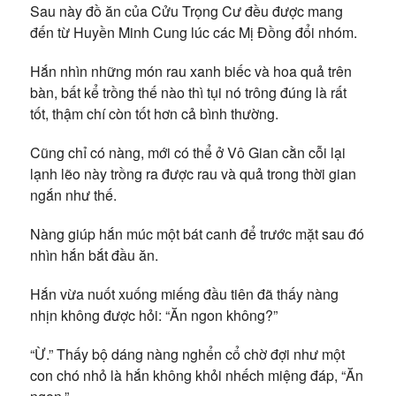
Sau này đồ ăn của Cửu Trọng Cư đều được mang
đến từ Huyền Minh Cung lúc các Mị Đồng đổi nhóm.
Hắn nhìn những món rau xanh biếc và hoa quả trên
bàn, bất kể trồng thế nào thì tụi nó trông đúng là rất
tốt, thậm chí còn tốt hơn cả bình thường.
Cũng chỉ có nàng, mới có thể ở Vô Gian cằn cỗi lại
lạnh lẽo này trồng ra được rau và quả trong thời gian
ngắn như thế.
Nàng giúp hắn múc một bát canh để trước mặt sau đó
nhìn hắn bắt đầu ăn.
Hắn vừa nuốt xuống miếng đầu tiên đã thấy nàng
nhịn không được hỏi: “Ăn ngon không?”
“Ừ.” Thấy bộ dáng nàng nghển cổ chờ đợi như một
con chó nhỏ là hắn không khỏi nhếch miệng đáp, “Ăn