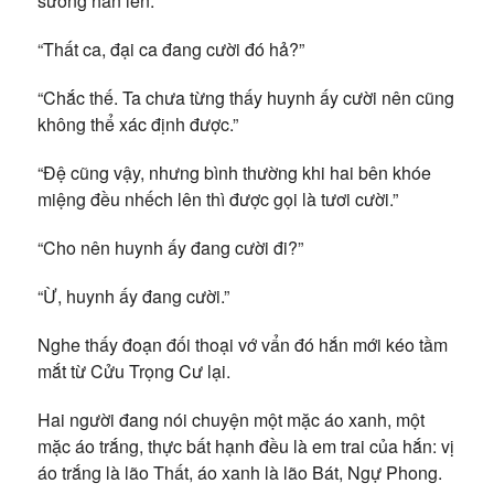
sướng hẳn lên.
“Thất ca, đại ca đang cười đó hả?”
“Chắc thế. Ta chưa từng thấy huynh ấy cười nên cũng
không thể xác định được.”
“Đệ cũng vậy, nhưng bình thường khi hai bên khóe
miệng đều nhếch lên thì được gọi là tươi cười.”
“Cho nên huynh ấy đang cười đi?”
“Ừ, huynh ấy đang cười.”
Nghe thấy đoạn đối thoại vớ vẩn đó hắn mới kéo tầm
mắt từ Cửu Trọng Cư lại.
Hai người đang nói chuyện một mặc áo xanh, một
mặc áo trắng, thực bất hạnh đều là em trai của hắn: vị
áo trắng là lão Thất, áo xanh là lão Bát, Ngự Phong.