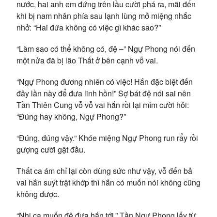
nước, hai anh em đứng trên lầu cười phá ra, mãi đến
khi bị nam nhân phía sau lạnh lùng mở miệng nhắc
nhở: “Hai đứa không có việc gì khác sao?”
“Làm sao có thể không có, đệ –” Ngự Phong nói đến
một nửa đã bị lão Thất ở bên cạnh vỗ vai.
“Ngự Phong đương nhiên có việc! Hắn đặc biệt đến
đây lần này để đưa linh hồn!” Sợ bát đệ nói sai nên
Tần Thiên Cung vỗ vỗ vai hắn rồi lại mỉm cười hỏi:
“Đúng hay không, Ngự Phong?”
“Đúng, đúng vậy.” Khóe miệng Ngự Phong run rẩy rồi
gượng cười gật đầu.
Thất ca ám chỉ lại còn dùng sức như vậy, vỗ đến bả
vai hắn suýt trật khớp thì hắn có muốn nói không cũng
không được.
“Nhị ca muốn đệ đưa hắn tới.” Tần Ngự Phong lấy từ