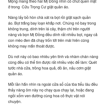
Mộng mang theo hai Mị Đồng nhìn có chút quen mặt
ở trong Cửu Trọng Cư giặt quần áo.
Nàng lấy bồ hòn chà xát ra bọt rồi giặt sạch quần
áo. Bọt trắng bay loạn khắp nơi. Chúng nó bay trong
không trung, dính trên lá cây, thậm chí trên người
nàng và bọn Mị Đồng đều dính rất nhiều bọt, ngay cả
con mèo đen đã chạy trốn tới trên mái hiên cũng
không may mắn thoát được.
Dù nơi này có bao nhiêu yên tĩnh và nhàm chán nàng
cũng đều có thể tìm được rất nhiều việc để làm: Quét
tước nhà cửa, trồng hoa quả, đồ ăn, nấu cơm giặt
quần áo.
Mỗi lần hắn nhìn ra ngoài cửa sổ của tòa tiểu lâu đều
thấy nàng ôm này nọ chạy qua chạy lại, hoặc đang
ngồi xổm ven đường cùng hoa cỏ thực vật nói
chuyện.