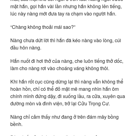
mặt hắn, gọi hắn vài lần nhưng hắn không lên tiếng,
lúc này nàng mới đưa tay ra chạm vào người hắn.
“Chàng không thoải mái sao?”
Nàng chưa dứt lời thì hắn đã kéo nàng vào lòng, cúi
đầu hôn nàng.
Hắn nuốt đi hơi thở của nàng, che luôn tiếng thở dốc,
làm cho nàng rơi vào choáng váng không thôi.
Khi hắn rốt cục cũng dừng lại thì nàng vẫn không thể
hoàn hồn, chỉ có thể đỏ mặt mê mang nhìn hắn ôm
chính mình đứng dậy, đi xuống lầu, ra cửa, xuyên qua
đường mòn và đình viện, trở lại Cửu Trọng Cư.
Nàng chỉ cảm thấy như đang ở trên đám mây bồng
bềnh.