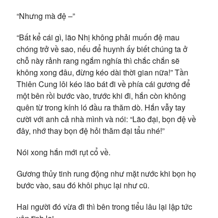
“Nhưng mà đệ –”
“Bất kể cái gì, lão Nhị không phải muốn đệ mau
chóng trở về sao, nếu để huynh ấy biết chúng ta ở
chỗ này rảnh rang ngắm nghía thì chắc chắn sẽ
không xong đâu, đừng kéo dài thời gian nữa!” Tần
Thiên Cung lôi kéo lão bát đi về phía cái gương để
một bên rồi bước vào, trước khi đi, hắn còn không
quên từ trong kính ló đầu ra thăm dò. Hắn vẫy tay
cười với anh cả nhà mình và nói: “Lão đại, bọn đệ về
đây, nhớ thay bọn đệ hỏi thăm đại tẩu nhé!”
Nói xong hắn mới rụt cổ về.
Gương thủy tinh rung động như mặt nước khi bọn họ
bước vào, sau đó khôi phục lại như cũ.
Hai người đó vừa đi thì bên trong tiểu lâu lại lập tức