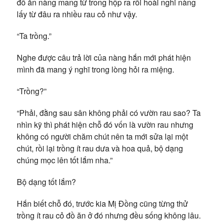
đồ ăn nàng mang từ trong hộp ra rồi hoài nghi nàng
lấy từ đâu ra nhiều rau cỏ như vậy.
“Ta trồng.”
Nghe được câu trả lời của nàng hắn mới phát hiện
mình đã mang ý nghĩ trong lòng hỏi ra miệng.
“Trồng?”
“Phải, đằng sau sân không phải có vườn rau sao? Ta
nhìn kỹ thì phát hiện chỗ đó vốn là vườn rau nhưng
không có người chăm chút nên ta mới sửa lại một
chút, rồi lại trồng ít rau dưa và hoa quả, bộ dạng
chúng mọc lên tốt lắm nha.”
Bộ dạng tốt lắm?
Hắn biết chỗ đó, trước kia Mị Đồng cũng từng thử
trồng ít rau cỏ đồ ăn ở đó nhưng đều sống không lâu.