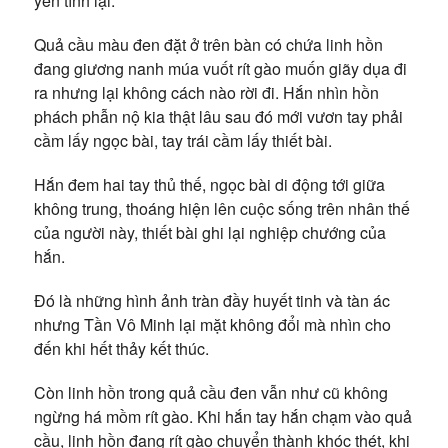
yên tĩnh lại.
Quả cầu màu đen đặt ở trên bàn có chứa linh hồn
đang giương nanh múa vuốt rít gào muốn giãy dụa đi
ra nhưng lại không cách nào rời đi. Hắn nhìn hồn
phách phẫn nộ kia thật lâu sau đó mới vươn tay phải
cầm lấy ngọc bài, tay trái cầm lấy thiết bài.
Hắn đem hai tay thủ thế, ngọc bài di động tới giữa
không trung, thoáng hiện lên cuộc sống trên nhân thế
của người này, thiết bài ghi lại nghiệp chướng của
hắn.
Đó là những hình ảnh tràn đầy huyết tinh và tàn ác
nhưng Tần Vô Minh lại mặt không đổi mà nhìn cho
đến khi hết thảy kết thúc.
Còn linh hồn trong quả cầu đen vẫn như cũ không
ngừng há mồm rít gào. Khi hắn tay hắn chạm vào quả
cầu, linh hồn đang rít gào chuyển thành khóc thét, khi