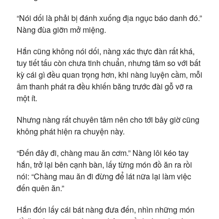
“Nói dối là phải bị đánh xuống địa ngục báo danh đó.”
Nàng đùa giỡn mở miệng.
Hắn cũng không nói dối, nàng xác thực đàn rất khá,
tuy tiết tấu còn chưa tinh chuẩn, nhưng tâm so với bất
kỳ cái gì đều quan trọng hơn, khi nàng luyện cầm, mỗi
âm thanh phát ra đều khiến băng trước đài gỗ vỡ ra
một ít.
Nhưng nàng rất chuyên tâm nên cho tới bây giờ cũng
không phát hiện ra chuyện này.
“Đến đây đi, chàng mau ăn cơm.” Nàng lôi kéo tay
hắn, trở lại bên cạnh bàn, lấy từng món đồ ăn ra rồi
nói: “Chàng mau ăn đi đừng để lát nữa lại làm việc
đến quên ăn.”
Hắn đón lấy cái bát nàng đưa đến, nhìn những món