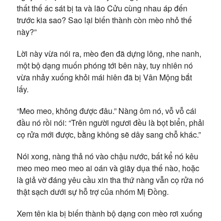
thất thế ác sát bị ta và lão Cửu cùng nhau áp đến
trước kia sao? Sao lại biến thành còn mèo nhỏ thế
này?”
Lời này vừa nói ra, mèo đen đã dựng lông, nhe nanh,
một bộ dạng muốn phóng tới bên này, tuy nhiên nó
vừa nhảy xuống khỏi mái hiên đã bị Vân Mộng bắt
lấy.
“Meo meo, không được đâu.” Nàng ôm nó, vỗ vỗ cái
đầu nó rồi nói: “Trên người ngươi đều là bọt biển, phải
cọ rửa mới được, bằng không sẽ dây sang chỗ khác.”
Nói xong, nàng thả nó vào chậu nước, bất kể nó kêu
meo meo meo meo ai oán và giãy dụa thế nào, hoặc
là giả vờ đáng yêu cầu xin tha thứ nàng vẫn cọ rửa nó
thật sạch dưới sự hỗ trợ của nhóm Mị Đồng.
Xem tên kia bị biến thành bộ dạng con mèo rơi xuống