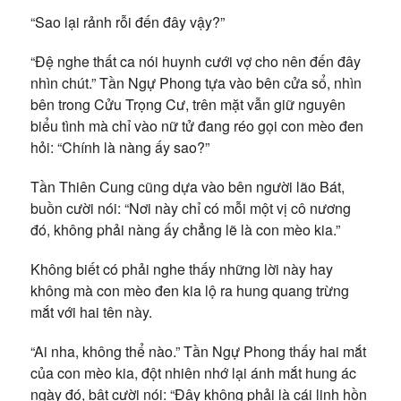
“Sao lại rảnh rỗi đến đây vậy?”
“Đệ nghe thất ca nói huynh cưới vợ cho nên đến đây
nhìn chút.” Tần Ngự Phong tựa vào bên cửa sổ, nhìn
bên trong Cửu Trọng Cư, trên mặt vẫn giữ nguyên
biểu tình mà chỉ vào nữ tử đang réo gọi con mèo đen
hỏi: “Chính là nàng ấy sao?”
Tần Thiên Cung cũng dựa vào bên người lão Bát,
buồn cười nói: “Nơi này chỉ có mỗi một vị cô nương
đó, không phải nàng ấy chẳng lẽ là con mèo kia.”
Không biết có phải nghe thấy những lời này hay
không mà con mèo đen kia lộ ra hung quang trừng
mắt với hai tên này.
“Ai nha, không thể nào.” Tần Ngự Phong thấy hai mắt
của con mèo kia, đột nhiên nhớ lại ánh mắt hung ác
ngày đó, bật cười nói: “Đây không phải là cái linh hồn