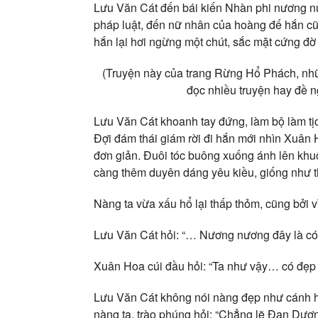
Lưu Văn Cát đến bái kiến Nhàn phi nương nư
pháp luật, đến nữ nhân của hoàng đế hắn cũ
hắn lại hơi ngừng một chút, sắc mặt cứng đờ 
(Truyện này của trang Rừng Hổ Phách, nhữ
đọc nhiều truyện hay đề 
Lưu Văn Cát khoanh tay đứng, làm bộ làm t
Đợi đám thái giám rời đi hắn mới nhìn Xuân 
đơn giản. Đuôi tóc buông xuống ánh lên kh
càng thêm duyên dáng yêu kiều, giống như t
Nàng ta vừa xấu hổ lại thấp thỏm, cũng bởi
Lưu Văn Cát hỏi: “… Nương nương đây là có 
Xuân Hoa cúi đầu hỏi: “Ta như vậy… có đẹp
Lưu Văn Cát không nói nàng đẹp như cánh 
nàng ta, trào phúng hỏi: “Chẳng lẽ Đan Dươ