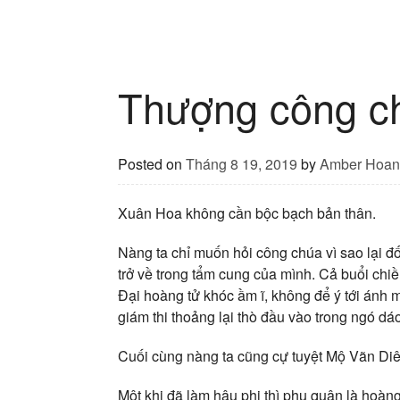
Thượng công c
Posted on
Tháng 8 19, 2019
by
Amber Hoan
Xuân Hoa không cần bộc bạch bản thân.
Nàng ta chỉ muốn hỏi công chúa vì sao lại đố
trở về trong tẩm cung của mình. Cả buổi chi
Đại hoàng tử khóc ầm ĩ, không để ý tới ánh
giám thi thoảng lại thò đầu vào trong ngó dáo 
Cuối cùng nàng ta cũng cự tuyệt Mộ Vãn Diê
Một khi đã làm hậu phi thì phu quân là hoàng