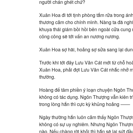
người chán ghét chứ?
Xuân Hoa đi tới tịnh phòng tắm rửa trong ánh
thương cảm cho chính mình. Nàng ta đã nghĩ 
khuya thái giám bồi hồi bên ngoài cửa cung
công công sẽ tới vấn an nương nương.
Xuân Hoa sợ hãi, hoảng sợ sửa sang lại dun
Trước khi tới đây Lưu Văn Cát mới từ chỗ ho
Xuân Hoa, phải đợi Lưu Văn Cát nhắc nhở một
thường.
Hoàng đế tâm phiền ý loạn chuyện Ngôn Th
không có tác dụng. Ngôn Thượng vẫn kiên tr
trong lòng hắn thì cực kỳ khủng hoảng ——
Ngày thường hắn luôn cảm thấy Ngôn Thượng
không có sự uy nghiêm. Nhưng Ngôn Thượng m
nào. Nếu chàng rời khỏi thì hắn sẽ lại sứt đầ