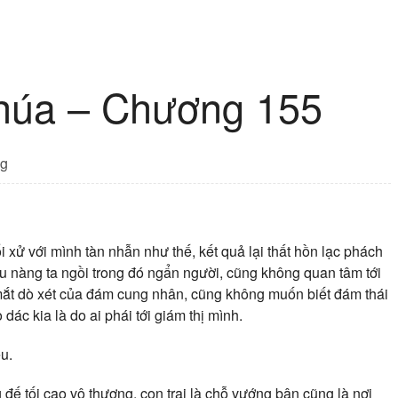
húa – Chương 155
g
i xử với mình tàn nhẫn như thế, kết quả lại thất hồn lạc phách
ều nàng ta ngồi trong đó ngẩn người, cũng không quan tâm tới
 mắt dò xét của đám cung nhân, cũng không muốn biết đám thái
dác kia là do ai phái tới giám thị mình.
u.
 đế tối cao vô thượng, con trai là chỗ vướng bận cũng là nơi