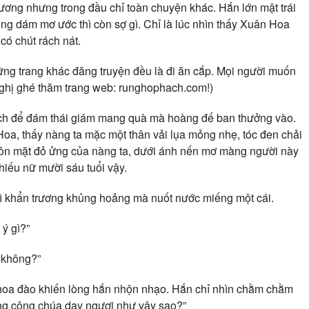
ơng nhưng trong đầu chỉ toàn chuyện khác. Hắn lớn mật trái
ng dám mơ ước thì còn sợ gì. Chỉ là lúc nhìn thấy Xuân Hoa
có chút rách nát.
ng trang khác đăng truyện đều là đi ăn cắp. Mọi người muốn
nghị ghé thăm trang web: runghophach.com!)
ịch để đám thái giám mang quà mà hoàng đế ban thưởng vào.
Hoa, thấy nàng ta mặc một thân vải lụa mỏng nhẹ, tóc đen chải
uôn mặt đỏ ửng của nàng ta, dưới ánh nến mơ màng người này
hiếu nữ mười sáu tuổi vậy.
 vì khẩn trương khủng hoảng mà nuốt nước miếng một cái.
ý gì?”
 không?”
hoa đào khiến lòng hắn nhộn nhạo. Hắn chỉ nhìn chằm chằm
ng công chúa dạy ngươi như vậy sao?”