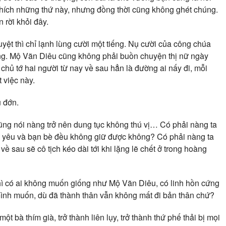
thích những thứ này, nhưng đồng thời cũng không ghét chúng.
 rời khỏi đây.
yệt thì chỉ lạnh lùng cười một tiếng. Nụ cười của công chúa
ơng. Mộ Vãn Diêu cũng không phải buồn chuyện thị nữ ngày
chủ tớ hai người từ nay về sau hẳn là đường ai nấy đi, mỗi
 việc này.
 đớn.
ng nói nàng trở nên dung tục không thú vị… Có phải nàng ta
ười yêu và bạn bè đều không giữ được không? Có phải nàng ta
ề sau sẽ cô tịch kéo dài tới khi lặng lẽ chết ở trong hoàng
thì có ai không muốn giống như Mộ Vãn Diêu, có linh hồn cứng
mình muốn, dù đã thành thân vẫn không mất đi bản thân chứ?
t bà thím già, trở thành liên lụy, trở thành thứ phế thải bị mọi