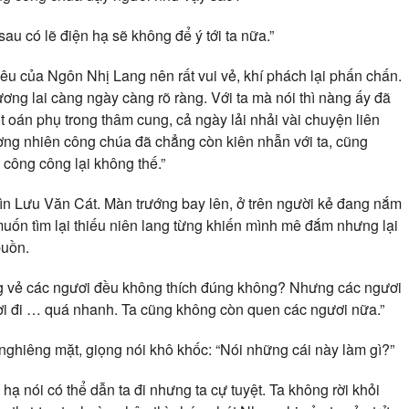
au có lẽ điện hạ sẽ không để ý tới ta nữa.”
yêu của Ngôn Nhị Lang nên rất vui vẻ, khí phách lại phấn chấn.
ơng lai càng ngày càng rõ ràng. Với ta mà nói thì nàng ấy đã
ột oán phụ trong thâm cung, cả ngày lải nhải vài chuyện liên
ương nhiên công chúa đã chẳng còn kiên nhẫn với ta, cũng
công công lại không thế.”
ìn Lưu Văn Cát. Màn trướng bay lên, ở trên người kẻ đang nắm
uốn tìm lại thiếu niên lang từng khiến mình mê đắm nhưng lại
buồn.
ng vẻ các ngươi đều không thích đúng không? Nhưng các ngươi
ơi đi … quá nhanh. Ta cũng không còn quen các ngươi nữa.”
nghiêng mặt, giọng nói khô khốc: “Nói những cái này làm gì?”
ạ nói có thể dẫn ta đi nhưng ta cự tuyệt. Ta không rời khỏi