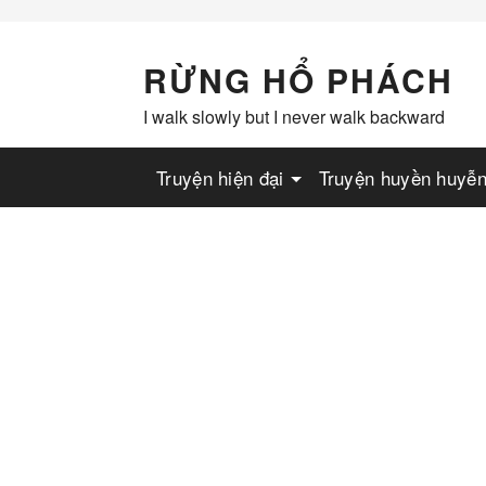
Skip
to
content
RỪNG HỔ PHÁCH
I walk slowly but I never walk backward
Truyện hiện đại
Truyện huyền huyễ