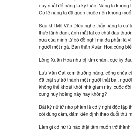
duy nhất để nàng ta ký thác. Nàng ta không 
Có lẽ nàng ta đã quen thuộc nên không muốn
Sau khi Mộ Vãn Diêu nghe thấy nàng ta cự tu
thực lãnh đạm, ánh mắt lại có chút đau thư
xưa của mình từ bỏ đề nghị mà đa phần là vì 
người một ngả. Bản thân Xuân Hoa cũng biết
Lòng Xuân Hoa như bị kim châm, cực kỳ đau
Lưu Văn Cát xem thường nàng, công chúa cũ
đã thật sự trở thành một người thất bại, ng
không thể khoát khỏi nhà giam này, cuộc đời v
cung huy hoàng này hay không?
Bất kỳ nữ tử nào phàm là có ý nghĩ độc lập 
cỏi dũng cảm, dám kiên định theo đuổi thứ 
Làm gì có nữ tử nào thật tâm muốn trở thành mộ