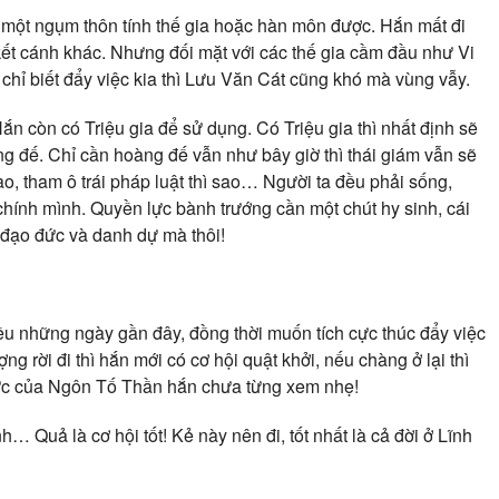
 một ngụm thôn tính thế gia hoặc hàn môn được. Hắn mất đi
è kết cánh khác. Nhưng đối mặt với các thế gia cầm đầu như Vi
chỉ biết đẩy việc kia thì Lưu Văn Cát cũng khó mà vùng vẫy.
 còn có Triệu gia để sử dụng. Có Triệu gia thì nhất định sẽ
ng đế. Chỉ cần hoàng đế vẫn như bây giờ thì thái giám vẫn sẽ
ào, tham ô trái pháp luật thì sao… Người ta đều phải sống,
chính mình. Quyền lực bành trướng cần một chút hy sinh, cái
đạo đức và danh dự mà thôi!
iều những ngày gần đây, đồng thời muốn tích cực thúc đẩy việc
rời đi thì hắn mới có cơ hội quật khởi, nếu chàng ở lại thì
ực của Ngôn Tố Thần hắn chưa từng xem nhẹ!
uả là cơ hội tốt! Kẻ này nên đi, tốt nhất là cả đời ở Lĩnh