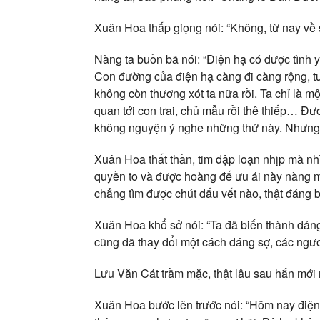
Xuân Hoa thấp giọng nói: “Không, từ nay về s
Nàng ta buồn bã nói: “Điện hạ có được tình 
Con đường của điện hạ càng đi càng rộng, tư
không còn thương xót ta nữa rồi. Ta chỉ là m
quan tới con trai, chủ mẫu rồi thê thiếp… Đ
không nguyện ý nghe những thứ này. Nhưng 
Xuân Hoa thất thần, tim đập loạn nhịp mà nh
quyền to và được hoàng đế ưu ái này nàng m
chẳng tìm được chút dấu vết nào, thật đáng 
Xuân Hoa khổ sở nói: “Ta đã biến thành dá
cũng đã thay đổi một cách đáng sợ, các ngư
Lưu Văn Cát trầm mặc, thật lâu sau hắn mới 
Xuân Hoa bước lên trước nói: “Hôm nay điện h