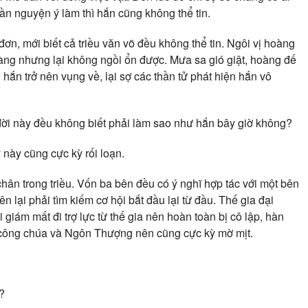
hần nguyện ý làm thì hắn cũng không thể tin.
đơn, mới biết cả triều văn võ đều không thể tin. Ngôi vị hoàng
ng nhưng lại không ngồi ổn được. Mưa sa gió giật, hoàng đế
n trở nên vụng về, lại sợ các thần tử phát hiện hắn vô
đời này đều không biết phải làm sao như hắn bây giờ không?
 này cũng cực kỳ rối loạn.
hân trong triều. Vốn ba bên đều có ý nghĩ hợp tác với một bên
 lại phải tìm kiếm cơ hội bắt đầu lại từ đầu. Thế gia đại
giám mất đi trợ lực từ thế gia nên hoàn toàn bị cô lập, hàn
công chúa và Ngôn Thượng nên cũng cực kỳ mờ mịt.
?