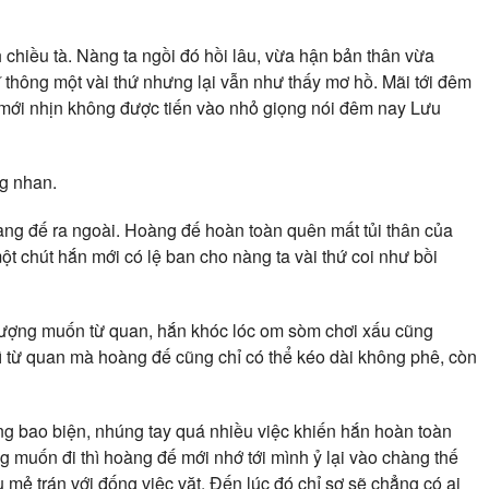
 chiều tà. Nàng ta ngồi đó hồi lâu, vừa hận bản thân vừa
thông một vài thứ nhưng lại vẫn như thấy mơ hồ. Mãi tới đêm
 mới nhịn không được tiến vào nhỏ giọng nói đêm nay Lưu
g nhan.
àng đế ra ngoài. Hoàng đế hoàn toàn quên mất tủi thân của
 chút hắn mới có lệ ban cho nàng ta vài thứ coi như bồi
ượng muốn từ quan, hắn khóc lóc om sòm chơi xấu cũng
ì từ quan mà hoàng đế cũng chỉ có thể kéo dài không phê, còn
 bao biện, nhúng tay quá nhiều việc khiến hắn hoàn toàn
uốn đi thì hoàng đế mới nhớ tới mình ỷ lại vào chàng thế
u mẻ trán với đống việc vặt. Đến lúc đó chỉ sợ sẽ chẳng có ai