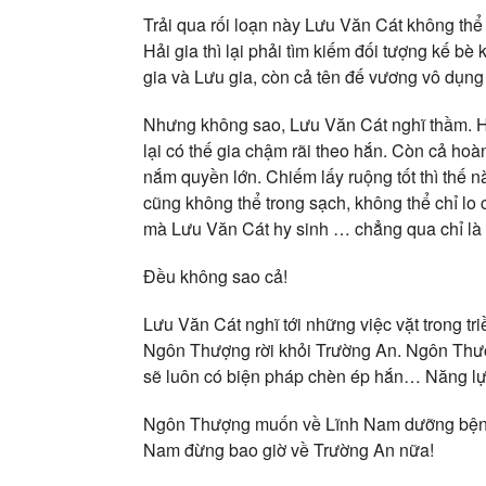
Trải qua rối loạn này Lưu Văn Cát không thể
Hải gia thì lại phải tìm kiếm đối tượng kế b
gia và Lưu gia, còn cả tên đế vương vô dụng 
Nhưng không sao, Lưu Văn Cát nghĩ thầm. Hắn
lại có thế gia chậm rãi theo hắn. Còn cả hoà
nắm quyền lớn. Chiếm lấy ruộng tốt thì thế n
cũng không thể trong sạch, không thể chỉ lo 
mà Lưu Văn Cát hy sinh … chẳng qua chỉ là 
Đều không sao cả!
Lưu Văn Cát nghĩ tới những việc vặt trong tr
Ngôn Thượng rời khỏi Trường An. Ngôn Thượng 
sẽ luôn có biện pháp chèn ép hắn… Năng l
Ngôn Thượng muốn về Lĩnh Nam dưỡng bệnh… Q
Nam đừng bao giờ về Trường An nữa!