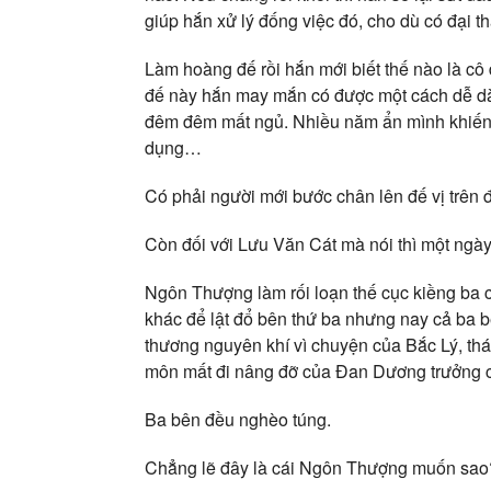
giúp hắn xử lý đống việc đó, cho dù có đại t
Làm hoàng đế rồi hắn mới biết thế nào là cô 
đế này hắn may mắn có được một cách dễ dà
đêm đêm mất ngủ. Nhiều năm ẩn mình khiến hắ
dụng…
Có phải người mới bước chân lên đế vị trên 
Còn đối với Lưu Văn Cát mà nói thì một ngày
Ngôn Thượng làm rối loạn thế cục kiềng ba c
khác để lật đổ bên thứ ba nhưng nay cả ba bên
thương nguyên khí vì chuyện của Bắc Lý, thái 
môn mất đi nâng đỡ của Đan Dương trưởng 
Ba bên đều nghèo túng.
Chẳng lẽ đây là cái Ngôn Thượng muốn sao