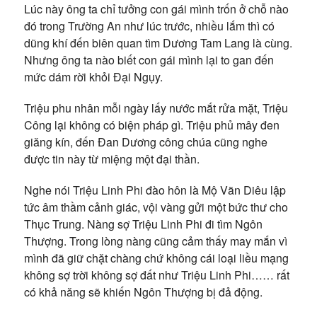
Lúc này ông ta chỉ tưởng con gái mình trốn ở chỗ nào
đó trong Trường An như lúc trước, nhiều lắm thì có
dũng khí đến biên quan tìm Dương Tam Lang là cùng.
Nhưng ông ta nào biết con gái mình lại to gan đến
mức dám rời khỏi Đại Ngụy.
Triệu phu nhân mỗi ngày lấy nước mắt rửa mặt, Triệu
Công lại không có biện pháp gì. Triệu phủ mây đen
giăng kín, đến Đan Dương công chúa cũng nghe
được tin này từ miệng một đại thần.
Nghe nói Triệu Linh Phi đào hôn là Mộ Vãn Diêu lập
tức âm thầm cảnh giác, vội vàng gửi một bức thư cho
Thục Trung. Nàng sợ Triệu Linh Phi đi tìm Ngôn
Thượng. Trong lòng nàng cũng cảm thấy may mắn vì
mình đã giữ chặt chàng chứ không cái loại liều mạng
không sợ trời không sợ đất như Triệu Linh Phi…… rất
có khả năng sẽ khiến Ngôn Thượng bị đả động.