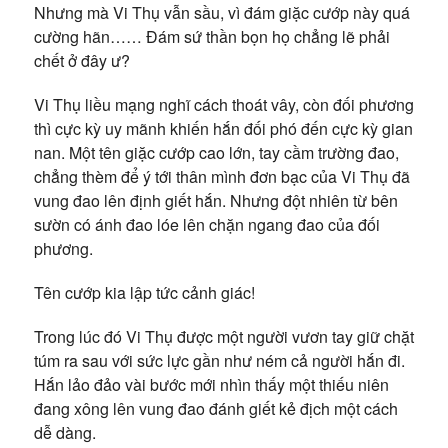
Nhưng mà Vi Thụ vẫn sầu, vì đám giặc cướp này quá
cường hãn…… Đám sứ thần bọn họ chẳng lẽ phải
chết ở đây ư?
Vi Thụ liều mạng nghĩ cách thoát vây, còn đối phương
thì cực kỳ uy mãnh khiến hắn đối phó đến cực kỳ gian
nan. Một tên giặc cướp cao lớn, tay cầm trường đao,
chẳng thèm để ý tới thân mình đơn bạc của Vi Thụ đã
vung đao lên định giết hắn. Nhưng đột nhiên từ bên
sườn có ánh đao lóe lên chặn ngang đao của đối
phương.
Tên cướp kia lập tức cảnh giác!
Trong lúc đó Vi Thụ được một người vươn tay giữ chặt
túm ra sau với sức lực gần như ném cả người hắn đi.
Hắn lảo đảo vài bước mới nhìn thấy một thiếu niên
đang xông lên vung đao đánh giết kẻ địch một cách
dễ dàng.