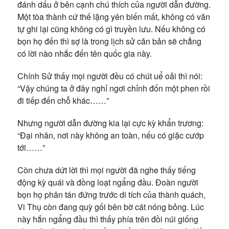
đánh dấu ở bên cạnh chú thích của người dẫn đường.
Một tòa thành cứ thế lặng yên biến mất, không có văn
tự ghi lại cũng không có gì truyền lưu. Nếu không có
bọn họ đến thì sợ là trong lịch sử căn bản sẽ chẳng
có lời nào nhắc đến tên quốc gia này.
Chính Sử thấy mọi người đều có chút uể oải thì nói:
“Vậy chúng ta ở đây nghỉ ngơi chỉnh đốn một phen rồi
đi tiếp đến chỗ khác……”
Nhưng người dẫn đường kia lại cực kỳ khẩn trương:
“Đại nhân, nơi này không an toàn, nếu có giặc cướp
tới……”
Còn chưa dứt lời thì mọi người đã nghe thấy tiếng
động kỳ quái và đồng loạt ngẩng đầu. Đoàn người
bọn họ phân tán đứng trước di tích của thành quách,
Vi Thụ còn đang quỳ gối bên bờ cát nóng bỏng. Lúc
này hắn ngẩng đầu thì thấy phía trên đồi núi giống