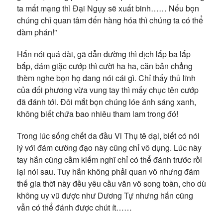
ta mất mạng thì Đại Ngụy sẽ xuất binh…… Nếu bọn
chúng chỉ quan tâm đến hàng hóa thì chúng ta có thể
đàm phán!”
Hắn nói quá dài, gã dẫn đường thì dịch lắp ba lắp
bắp, đám giặc cướp thì cười ha ha, căn bản chẳng
thèm nghe bọn họ đang nói cái gì. Chỉ thấy thủ lĩnh
của đối phương vừa vung tay thì mấy chục tên cướp
đã đánh tới. Đôi mắt bọn chúng lóe ánh sáng xanh,
không biết chứa bao nhiêu tham lam trong đó!
Trong lúc sống chết da đầu Vi Thụ tê dại, biết có nói
lý với đám cường đạo này cũng chỉ vô dụng. Lúc này
tay hắn cũng cầm kiếm nghĩ chỉ có thể đánh trước rồi
lại nói sau. Tuy hắn không phải quan võ nhưng đám
thế gia thời này đều yêu cầu văn võ song toàn, cho dù
không uy vũ được như Dương Tự nhưng hắn cũng
vẫn có thể đánh được chút ít……