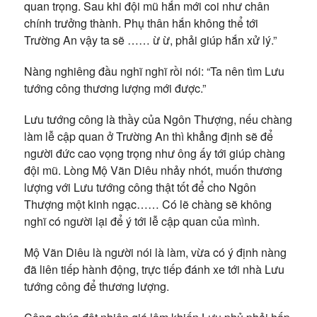
quan trọng. Sau khi đội mũ hắn mới coi như chân
chính trưởng thành. Phụ thân hắn không thể tới
Trường An vậy ta sẽ …… ừ ừ, phải giúp hắn xử lý.”
Nàng nghiêng đầu nghĩ nghĩ rồi nói: “Ta nên tìm Lưu
tướng công thương lượng mới được.”
Lưu tướng công là thầy của Ngôn Thượng, nếu chàng
làm lễ cập quan ở Trường An thì khẳng định sẽ để
người đức cao vọng trọng như ông ấy tới giúp chàng
đội mũ. Lòng Mộ Vãn Diêu nhảy nhót, muốn thương
lượng với Lưu tướng công thật tốt để cho Ngôn
Thượng một kinh ngạc…… Có lẽ chàng sẽ không
nghĩ có người lại để ý tới lễ cập quan của mình.
Mộ Vãn Diêu là người nói là làm, vừa có ý định nàng
đã liên tiếp hành động, trực tiếp đánh xe tới nhà Lưu
tướng công để thương lượng.