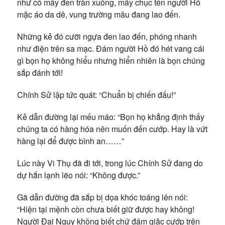
như có mây đen tràn xuống, mấy chục tên người Hồ
mặc áo da dê, vung trường mâu đang lao đến.
Những kẻ đó cưỡi ngựa đen lao đến, phóng nhanh
như điện trên sa mạc. Đám người Hồ đó hét vang cái
gì bọn họ không hiểu nhưng hiển nhiên là bọn chúng
sắp đánh tới!
Chính Sử lập tức quát: “Chuẩn bị chiến đấu!”
Kẻ dẫn đường lại mếu máo: “Bọn họ khẳng định thấy
chúng ta có hàng hóa nên muốn đến cướp. Hay là vứt
hàng lại để được bình an……”
Lúc này Vi Thụ đã đi tới, trong lúc Chính Sử đang do
dự hắn lạnh lẽo nói: “Không được.”
Gã dẫn đường đã sắp bị dọa khóc toáng lên nói:
“Hiện tại mệnh còn chưa biết giữ được hay không!
Người Đại Ngụy không biết chứ đám giặc cướp trên