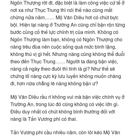
Ngôn Thượng rời đi, đặc biệt là làm công việc cứ tế ở
nơi xa như Thục Trung thì nói thế nào cũng mất
chừng nửa năm…… Mộ Vãn Diêu hơi có chút bực
bội. Hiện tại nàng ở Trường An cũng chỉ bận rộn từng
bước củng cố thế lực chính trị của mình. Không có
Ngôn Thượng làm bạn, không có Ngôn Thượng cho
nàng trêu đùa nên cuộc sống quá mức bình lặng,
không thú vị gì hết. Nhưng nàng cũng không thể đuổi
theo đến Thục Trung…… Người ta đang bận việc,
nàng cả ngày theo đuôi thì tính là gì? Như thế sẽ
chứng tỏ nàng cực kỳ lưu luyến không muốn chàng
đi, hơn nữa chẳng lẽ nàng không bận ư?
Mộ Vãn Diêu rầu rĩ không vui mà bận việc chính vụ ở
Trường An, trong lúc đó cũng không có việc lớn gì.
Điều duy nhất có chút không bình thường đối với
nàng là Tấn Vương phi có thai.
Tấn Vương phi cầu nhiều năm, còn lôi kéo Mộ Vãn