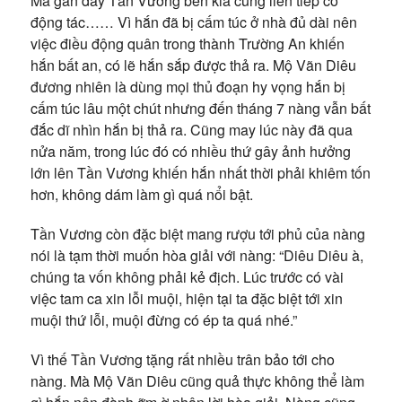
Mà gần đây Tần Vương bên kia cũng liên tiếp có
động tác…… Vì hắn đã bị cấm túc ở nhà đủ dài nên
việc điều động quân trong thành Trường An khiến
hắn bất an, có lẽ hắn sắp được thả ra. Mộ Vãn Diêu
đương nhiên là dùng mọi thủ đoạn hy vọng hắn bị
cấm túc lâu một chút nhưng đến tháng 7 nàng vẫn bất
đắc dĩ nhìn hắn bị thả ra. Cũng may lúc này đã qua
nửa năm, trong lúc đó có nhiều thứ gây ảnh hưởng
lớn lên Tần Vương khiến hắn nhất thời phải khiêm tốn
hơn, không dám làm gì quá nổi bật.
Tần Vương còn đặc biệt mang rượu tới phủ của nàng
nói là tạm thời muốn hòa giải với nàng: “Diêu Diêu à,
chúng ta vốn không phải kẻ địch. Lúc trước có vài
việc tam ca xin lỗi muội, hiện tại ta đặc biệt tới xin
muội thứ lỗi, muội đừng có ép ta quá nhé.”
Vì thế Tần Vương tặng rất nhiều trân bảo tới cho
nàng. Mà Mộ Vãn Diêu cũng quả thực không thể làm