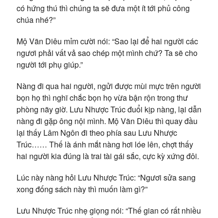
có hứng thú thì chúng ta sẽ đưa một ít tới phủ công
chúa nhé?”
Mộ Vãn Diêu mỉm cười nói: “Sao lại để hai người các
ngươi phải vất vả sao chép một mình chứ? Ta sẽ cho
người tới phụ giúp.”
Nàng đi qua hai người, ngửi được mùi mực trên người
bọn họ thì nghĩ chắc bọn họ vừa bận rộn trong thư
phòng nãy giờ. Lưu Nhược Trúc đuổi kịp nàng, lại dẫn
nàng đi gặp ông nội mình. Mộ Vãn Diêu thì quay đầu
lại thấy Lâm Ngôn đi theo phía sau Lưu Nhược
Trúc…… Thế là ánh mắt nàng hơi lóe lên, chợt thấy
hai người kia đúng là trai tài gái sắc, cực kỳ xứng đôi.
Lúc này nàng hỏi Lưu Nhược Trúc: “Ngươi sửa sang
xong đống sách này thì muốn làm gì?”
Lưu Nhược Trúc nhẹ giọng nói: “Thế gian có rất nhiều