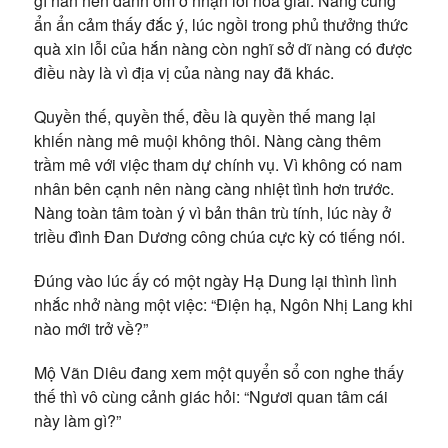
gì hắn nên đành ỡm ờ nhận lời hòa giải. Nàng cũng
ẩn ẩn cảm thấy đắc ý, lúc ngồi trong phủ thưởng thức
quà xin lỗi của hắn nàng còn nghĩ sở dĩ nàng có được
điều này là vì địa vị của nàng nay đã khác.
Quyền thế, quyền thế, đều là quyền thế mang lại
khiến nàng mê muội không thôi. Nàng càng thêm
trầm mê với việc tham dự chính vụ. Vì không có nam
nhân bên cạnh nên nàng càng nhiệt tình hơn trước.
Nàng toàn tâm toàn ý vì bản thân trù tính, lúc này ở
triều đình Đan Dương công chúa cực kỳ có tiếng nói.
Đúng vào lúc ấy có một ngày Hạ Dung lại thình lình
nhắc nhở nàng một việc: “Điện hạ, Ngôn Nhị Lang khi
nào mới trở về?”
Mộ Vãn Diêu đang xem một quyển sổ con nghe thấy
thế thì vô cùng cảnh giác hỏi: “Ngươi quan tâm cái
này làm gì?”