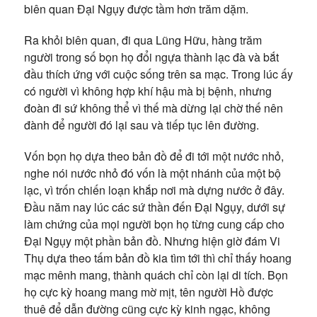
biên quan Đại Ngụy được tầm hơn trăm dặm.
Ra khỏi biên quan, đi qua Lũng Hữu, hàng trăm
người trong số bọn họ đổi ngựa thành lạc đà và bắt
đầu thích ứng với cuộc sống trên sa mạc. Trong lúc ấy
có người vì không hợp khí hậu mà bị bệnh, nhưng
đoàn đi sứ không thể vì thế mà dừng lại chờ thế nên
đành để người đó lại sau và tiếp tục lên đường.
Vốn bọn họ dựa theo bản đồ để đi tới một nước nhỏ,
nghe nói nước nhỏ đó vốn là một nhánh của một bộ
lạc, vì trốn chiến loạn khắp nơi mà dựng nước ở đây.
Đầu năm nay lúc các sứ thần đến Đại Ngụy, dưới sự
làm chứng của mọi người bọn họ từng cung cấp cho
Đại Ngụy một phần bản đồ. Nhưng hiện giờ đám Vi
Thụ dựa theo tấm bản đồ kia tìm tới thì chỉ thấy hoang
mạc mênh mang, thành quách chỉ còn lại di tích. Bọn
họ cực kỳ hoang mang mờ mịt, tên người Hồ được
thuê để dẫn đường cũng cực kỳ kinh ngạc, không