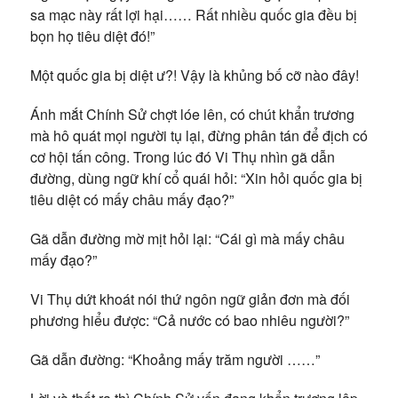
sa mạc này rất lợi hại…… Rất nhiều quốc gia đều bị
bọn họ tiêu diệt đó!”
Một quốc gia bị diệt ư?! Vậy là khủng bố cỡ nào đây!
Ánh mắt Chính Sử chợt lóe lên, có chút khẩn trương
mà hô quát mọi người tụ lại, đừng phân tán để địch có
cơ hội tấn công. Trong lúc đó Vi Thụ nhìn gã dẫn
đường, dùng ngữ khí cổ quái hỏi: “Xin hỏi quốc gia bị
tiêu diệt có mấy châu mấy đạo?”
Gã dẫn đường mờ mịt hỏi lại: “Cái gì mà mấy châu
mấy đạo?”
Vi Thụ dứt khoát nói thứ ngôn ngữ giản đơn mà đối
phương hiểu được: “Cả nước có bao nhiêu người?”
Gã dẫn đường: “Khoảng mấy trăm người ……”