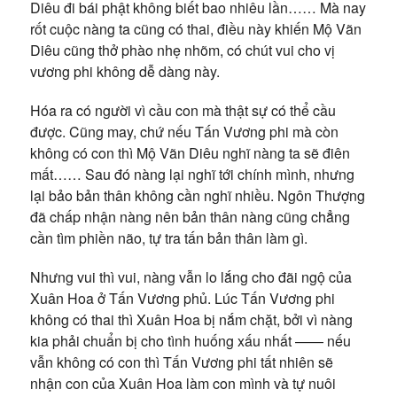
Diêu đi bái phật không biết bao nhiêu lần…… Mà nay
rốt cuộc nàng ta cũng có thai, điều này khiến Mộ Vãn
Diêu cũng thở phào nhẹ nhõm, có chút vui cho vị
vương phi không dễ dàng này.
Hóa ra có người vì cầu con mà thật sự có thể cầu
được. Cũng may, chứ nếu Tấn Vương phi mà còn
không có con thì Mộ Vãn Diêu nghĩ nàng ta sẽ điên
mất…… Sau đó nàng lại nghĩ tới chính mình, nhưng
lại bảo bản thân không cần nghĩ nhiều. Ngôn Thượng
đã chấp nhận nàng nên bản thân nàng cũng chẳng
cần tìm phiền não, tự tra tấn bản thân làm gì.
Nhưng vui thì vui, nàng vẫn lo lắng cho đãi ngộ của
Xuân Hoa ở Tấn Vương phủ. Lúc Tấn Vương phi
không có thai thì Xuân Hoa bị nắm chặt, bởi vì nàng
kia phải chuẩn bị cho tình huống xấu nhất —— nếu
vẫn không có con thì Tấn Vương phi tất nhiên sẽ
nhận con của Xuân Hoa làm con mình và tự nuôi