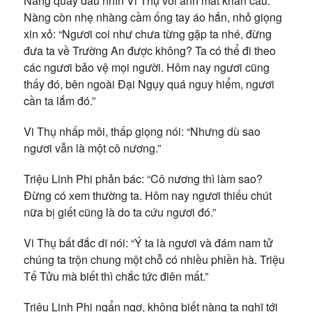
Nàng quay đầu nhìn Vi Thụ với ánh mắt khẩn cầu.
Nàng còn nhẹ nhàng cầm ống tay áo hắn, nhỏ giọng
xin xỏ: “Ngươi coi như chưa từng gặp ta nhé, đừng
đưa ta về Trường An được không? Ta có thể đi theo
các ngươi bảo vệ mọi người. Hôm nay ngươi cũng
thấy đó, bên ngoài Đại Ngụy quá nguy hiểm, ngươi
cần ta lắm đó.”
Vi Thụ nhấp môi, thấp giọng nói: “Nhưng dù sao
ngươi vẫn là một cô nương.”
Triệu Linh Phi phản bác: “Cô nương thì làm sao?
Đừng có xem thường ta. Hôm nay ngươi thiếu chút
nữa bị giết cũng là do ta cứu ngươi đó.”
Vi Thụ bất đắc dĩ nói: “Ý ta là ngươi và đám nam tử
chúng ta trộn chung một chỗ có nhiều phiền hà. Triệu
Tế Tửu mà biết thì chắc tức điên mất.”
Triệu Linh Phi ngẩn ngơ, không biết nàng ta nghĩ tới