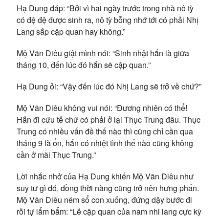
Hạ Dung đáp: “Bởi vì hai ngày trước trong nhà nô tỳ
có đệ đệ được sinh ra, nô tỳ bỗng nhớ tới có phải Nhị
Lang sắp cập quan hay không.”
Mộ Vãn Diêu giật mình nói: “Sinh nhật hắn là giữa
tháng 10, đến lúc đó hắn sẽ cập quan.”
Hạ Dung ỏi: “Vậy đến lúc đó Nhị Lang sẽ trở về chứ?”
Mộ Vãn Diêu không vui nói: “Đương nhiên có thể!
Hắn đi cứu tế chứ có phải ở lại Thục Trung đâu. Thục
Trung có nhiều vấn đề thế nào thì cũng chỉ cần qua
tháng 9 là ổn, hắn có nhiệt tình thế nào cũng không
cần ở mãi Thục Trung.”
Lời nhắc nhở của Hạ Dung khiến Mộ Vãn Diêu như
suy tư gì đó, đồng thời nàng cũng trở nên hưng phấn.
Mộ Vãn Diêu ném sổ con xuống, đứng dậy bước đi
rồi tự lẩm bẩm: “Lễ cập quan của nam nhi lang cực kỳ