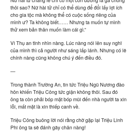
Nữ hài tử chẳng lẽ chỉ có một con đường là gả chồng
thôi sao? Nữ hài tử chỉ có thể dùng để đổi lấy lợi ích
cho gia tộc mà không thể có cuộc sống riêng của
mình ư? Ta không biết…… Nhưng ta muốn tự mình
thử xem bản thân muốn làm cái gì.”
Vi Thụ an tĩnh nhìn nàng. Lúc nàng nói lên suy nghĩ
của mình thì cả người như sáng lấp lánh. Nhưng có lẽ
chính nàng cũng không chú ý đến điều đó.
—
Trong thành Trường An, tin tức Triệu Ngũ Nương đào
hôn khiến Triệu Công tức giận không thôi. Sau đó
ông ta còn phải bóp mặt bóp mũi đến nhà người ta xin
lỗi, mất mặt là xin thiếp canh về.
Triệu Công buông lời nói rằng chờ gặp lại Triệu Linh
Phi ông ta sẽ đánh gãy chân nàng!