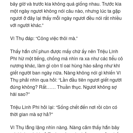
bây giờ và trước kia không quá giống nhau. Trước kia
một ngày ngươi không nói câu nào, nhưng lúc ta gặp
ngươi ở đây lại thấy mỗi ngày ngươi đều nói rất nhiều
với người khác.”
Vi Thụ đáp: “Công việc thôi mà.”
Thấy hắn chỉ phun được mấy chữ ấy nên Triệu Linh
Phi hừ một tiếng, chống má nhìn ra xa như các tiểu cô
nương khác, làm gì còn tí oai hùng hào sảng như khi
giết người ban ngày nữa. Nàng không nói gì khiến Vi
Thụ phải nhìn qua hỏi: “Lần đầu tiên ngươi giết người
đúng không? Rất…… Thuần thục. Ngươi không sợ
hãi sao?”
Triệu Linh Phi hỏi lại: “Sống chết đến nơi rồi còn có
thời gian mà sợ hả?”
Vi Thụ lẳng lặng nhìn nàng. Nàng cảm thấy hắn bây