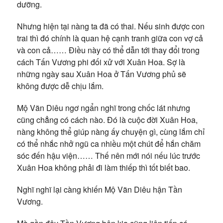
dưỡng.
Nhưng hiện tại nàng ta đã có thai. Nếu sinh được con
trai thì đó chính là quan hệ cạnh tranh giữa con vợ cả
và con cả…… Điều này có thể dẫn tới thay đổi trong
cách Tấn Vương phi đối xử với Xuân Hoa. Sợ là
những ngày sau Xuân Hoa ở Tấn Vương phủ sẽ
không được dễ chịu lắm.
Mộ Vãn Diêu ngơ ngẩn nghĩ trong chốc lát nhưng
cũng chẳng có cách nào. Đó là cuộc đời Xuân Hoa,
nàng không thể giúp nàng ấy chuyện gì, cùng lắm chỉ
có thể nhắc nhở ngũ ca nhiều một chút để hắn chăm
sóc đến hậu viện…… Thế nên mới nói nếu lúc trước
Xuân Hoa không phải đi làm thiếp thì tốt biết bao.
Nghĩ nghĩ lại càng khiến Mộ Vãn Diêu hận Tần
Vương.