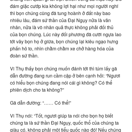
đám giặc cướp kia không lợi hại như mọi người nghĩ
thì bọn chúng cũng đã tung hoành ở đất này bao
nhiêu lâu, đám sứ thần của Đại Ngụy nửa là văn
nhân, nửa là võ nhân quả thực không phải đối thủ
của bọn chúng. Lúc này đối phương đã cưỡi ngựa lao
tới vây bọn họ ở giữa, bọn chúng lại kiêu ngạo hưng
phấn hô to, nhìn chằm chằm xe chở hàng hóa của
đoàn sứ thần.
Vi Thụ thấy bọn chúng muốn đánh tới thì túm lấy gã
dẫn đường đang run cầm cập ở bên cạnh hỏi: “Ngươi
có hiểu bọn chúng đang nói cái gì không? Có thể
phiên dịch cho ta không?”
Gã dẫn đường: “…… Có thể!”
Vi Thụ nói: “Tốt, ngươi giúp ta nói cho bọn họ biết
chúng ta là sứ thần Đại Ngụy, quốc thổ của chúng ta
giàu có, không phải một tiểu quốc nào đó! Nếu chúng