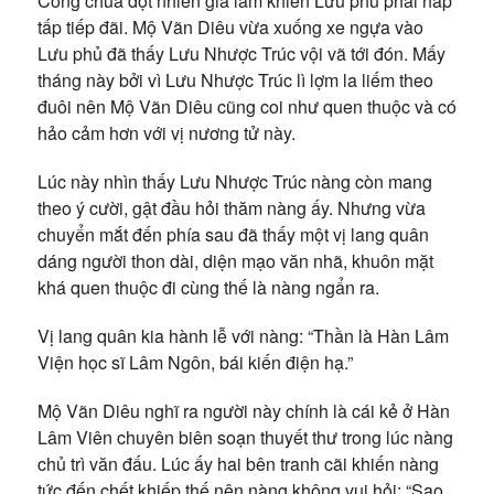
Công chúa đột nhiên giá lâm khiến Lưu phủ phải hấp
tấp tiếp đãi. Mộ Vãn Diêu vừa xuống xe ngựa vào
Lưu phủ đã thấy Lưu Nhược Trúc vội vã tới đón. Mấy
tháng này bởi vì Lưu Nhược Trúc lì lợm la liếm theo
đuôi nên Mộ Vãn Diêu cũng coi như quen thuộc và có
hảo cảm hơn với vị nương tử này.
Lúc này nhìn thấy Lưu Nhược Trúc nàng còn mang
theo ý cười, gật đầu hỏi thăm nàng ấy. Nhưng vừa
chuyển mắt đến phía sau đã thấy một vị lang quân
dáng người thon dài, diện mạo văn nhã, khuôn mặt
khá quen thuộc đi cùng thế là nàng ngẩn ra.
Vị lang quân kia hành lễ với nàng: “Thần là Hàn Lâm
Viện học sĩ Lâm Ngôn, bái kiến điện hạ.”
Mộ Vãn Diêu nghĩ ra người này chính là cái kẻ ở Hàn
Lâm Viên chuyên biên soạn thuyết thư trong lúc nàng
chủ trì văn đấu. Lúc ấy hai bên tranh cãi khiến nàng
tức đến chết khiếp thế nên nàng không vui hỏi: “Sao