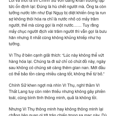
Lời và thốt ra thì Chính Sử vốn đang khẩn trương lập
tức ổn định lại: Đúng là hù chết người mà. Ông ta còn
tưởng nước lớn như Đại Ngụy bị diệt khiến ông ta run
sợ không thôi hóa ra chỉ là nước nhỏ có mấy trăm
người, thế mà cũng gọi là một nước…… Tuy rằng
mấy chục người địch vài trăm người thì vẫn gọi là bưu
hãn nhưng ít nhất cũng không khủng khiếp như họ
tưởng.
Vi Thụ ở bên cạnh giải thích: “Lúc này không thể vứt
hàng hóa lại. Chúng ta đi sứ chỉ có chút đồ này, ngày
sau không có chúng sẽ càng thêm gian nan. Mới đầu
có thể bảo tồn càng nhiều càng tốt, không thể từ bỏ.”
Chính Sử khen ngợi mà nhìn Vi Thụ, nghĩ thầm Vi
Thất Lang tuy còn niên thiếu nhưng không gây phiền
toái, cũng bình tĩnh thông minh, quả là không tồi.
Nhưng Vi Thụ thông minh hay không thông minh lại
chẳng liên quan gì tới trận chiến trong sa mạc này. Dù