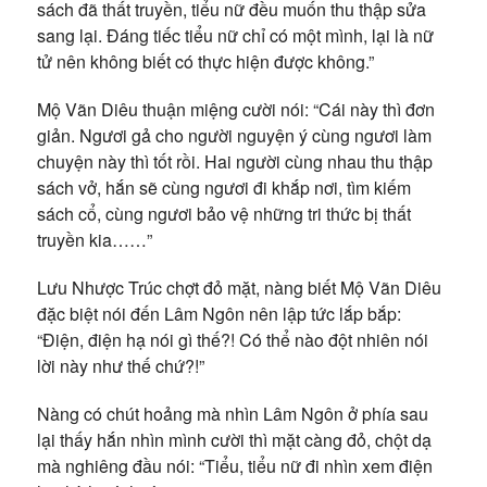
sách đã thất truyền, tiểu nữ đều muốn thu thập sửa
sang lại. Đáng tiếc tiểu nữ chỉ có một mình, lại là nữ
tử nên không biết có thực hiện được không.”
Mộ Vãn Diêu thuận miệng cười nói: “Cái này thì đơn
giản. Ngươi gả cho người nguyện ý cùng ngươi làm
chuyện này thì tốt rồi. Hai người cùng nhau thu thập
sách vở, hắn sẽ cùng ngươi đi khắp nơi, tìm kiếm
sách cổ, cùng ngươi bảo vệ những tri thức bị thất
truyền kia……”
Lưu Nhược Trúc chợt đỏ mặt, nàng biết Mộ Vãn Diêu
đặc biệt nói đến Lâm Ngôn nên lập tức lắp bắp:
“Điện, điện hạ nói gì thế?! Có thể nào đột nhiên nói
lời này như thế chứ?!”
Nàng có chút hoảng mà nhìn Lâm Ngôn ở phía sau
lại thấy hắn nhìn mình cười thì mặt càng đỏ, chột dạ
mà nghiêng đầu nói: “Tiểu, tiểu nữ đi nhìn xem điện