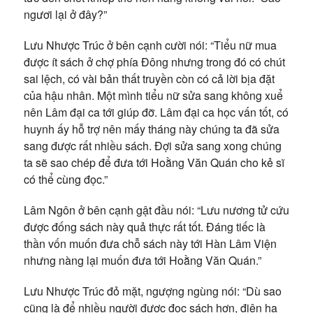
ngươi lại ở đây?”
Lưu Nhược Trúc ở bên cạnh cười nói: “Tiểu nữ mua
được ít sách ở chợ phía Đông nhưng trong đó có chút
sai lệch, có vài bản thất truyền còn có cả lời bịa đặt
của hậu nhân. Một mình tiểu nữ sửa sang không xuể
nên Lâm đại ca tới giúp đỡ. Lâm đại ca học vấn tốt, có
huynh ấy hỗ trợ nên mấy tháng này chúng ta đã sửa
sang được rất nhiều sách. Đợi sửa sang xong chúng
ta sẽ sao chép để đưa tới Hoằng Văn Quán cho kẻ sĩ
có thể cùng đọc.”
Lâm Ngôn ở bên cạnh gật đầu nói: “Lưu nương tử cứu
được đống sách này quả thực rất tốt. Đáng tiếc là
thần vốn muốn đưa chỗ sách này tới Hàn Lâm Viện
nhưng nàng lại muốn đưa tới Hoằng Văn Quán.”
Lưu Nhược Trúc đỏ mặt, ngượng ngùng nói: “Dù sao
cũng là để nhiều người được đọc sách hơn, điện hạ