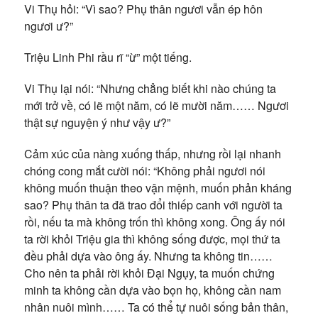
Vi Thụ hỏi: “Vì sao? Phụ thân ngươi vẫn ép hôn
ngươi ư?”
Triệu Linh Phi rầu rĩ “ừ” một tiếng.
Vi Thụ lại nói: “Nhưng chẳng biết khi nào chúng ta
mới trở về, có lẽ một năm, có lẽ mười năm…… Ngươi
thật sự nguyện ý như vậy ư?”
Cảm xúc của nàng xuống thấp, nhưng rồi lại nhanh
chóng cong mắt cười nói: “Không phải ngươi nói
không muốn thuận theo vận mệnh, muốn phản kháng
sao? Phụ thân ta đã trao đổi thiếp canh với người ta
rồi, nếu ta mà không trốn thì không xong. Ông ấy nói
ta rời khỏi Triệu gia thì không sống được, mọi thứ ta
đều phải dựa vào ông ấy. Nhưng ta không tin……
Cho nên ta phải rời khỏi Đại Ngụy, ta muốn chứng
minh ta không cần dựa vào bọn họ, không cần nam
nhân nuôi mình…… Ta có thể tự nuôi sống bản thân,