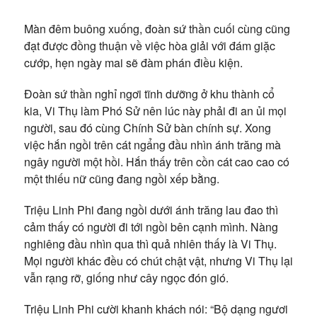
Màn đêm buông xuống, đoàn sứ thần cuối cùng cũng
đạt được đồng thuận về việc hòa giải với đám giặc
cướp, hẹn ngày mai sẽ đàm phán điều kiện.
Đoàn sứ thần nghỉ ngơi tĩnh dưỡng ở khu thành cổ
kia, Vi Thụ làm Phó Sử nên lúc này phải đi an ủi mọi
người, sau đó cùng Chính Sử bàn chính sự. Xong
việc hắn ngồi trên cát ngẩng đầu nhìn ánh trăng mà
ngây người một hồi. Hắn thấy trên cồn cát cao cao có
một thiếu nữ cũng đang ngồi xếp bằng.
Triệu Linh Phi đang ngồi dưới ánh trăng lau đao thì
cảm thấy có người đi tới ngồi bên cạnh mình. Nàng
nghiêng đầu nhìn qua thì quả nhiên thấy là Vi Thụ.
Mọi người khác đều có chút chật vật, nhưng Vi Thụ lại
vẫn rạng rỡ, giống như cây ngọc đón gió.
Triệu Linh Phi cười khanh khách nói: “Bộ dạng ngươi