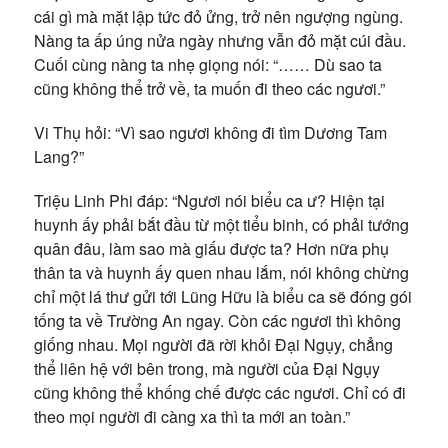
cái gì mà mặt lập tức đỏ ửng, trở nên ngượng ngùng.
Nàng ta ấp úng nửa ngày nhưng vẫn đỏ mặt cúi đầu.
Cuối cùng nàng ta nhẹ giọng nói: “…… Dù sao ta
cũng không thể trở về, ta muốn đi theo các ngươi.”
Vi Thụ hỏi: “Vì sao ngươi không đi tìm Dương Tam
Lang?”
Triệu Linh Phi đáp: “Ngươi nói biểu ca ư? Hiện tại
huynh ấy phải bắt đầu từ một tiểu binh, có phải tướng
quân đâu, làm sao mà giấu được ta? Hơn nữa phụ
thân ta và huynh ấy quen nhau lắm, nói không chừng
chỉ một lá thư gửi tới Lũng Hữu là biểu ca sẽ đóng gói
tống ta về Trường An ngay. Còn các ngươi thì không
giống nhau. Mọi người đã rời khỏi Đại Ngụy, chẳng
thể liên hệ với bên trong, mà người của Đại Ngụy
cũng không thể khống chế được các ngươi. Chỉ có đi
theo mọi người đi càng xa thì ta mới an toàn.”