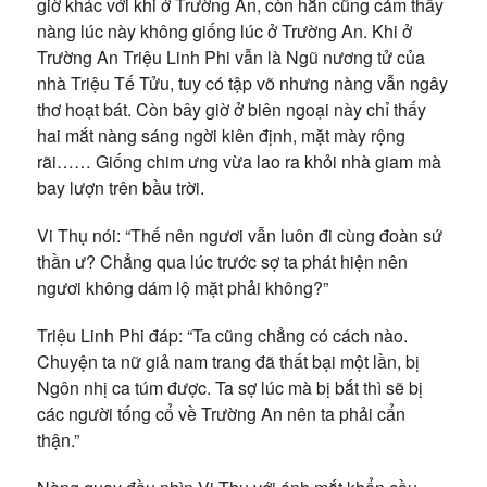
giờ khác với khi ở Trường An, còn hắn cũng cảm thấy
nàng lúc này không giống lúc ở Trường An. Khi ở
Trường An Triệu Linh Phi vẫn là Ngũ nương tử của
nhà Triệu Tế Tửu, tuy có tập võ nhưng nàng vẫn ngây
thơ hoạt bát. Còn bây giờ ở biên ngoại này chỉ thấy
hai mắt nàng sáng ngời kiên định, mặt mày rộng
rãi…… Giống chim ưng vừa lao ra khỏi nhà giam mà
bay lượn trên bầu trời.
Vi Thụ nói: “Thế nên ngươi vẫn luôn đi cùng đoàn sứ
thần ư? Chẳng qua lúc trước sợ ta phát hiện nên
ngươi không dám lộ mặt phải không?”
Triệu Linh Phi đáp: “Ta cũng chẳng có cách nào.
Chuyện ta nữ giả nam trang đã thất bại một lần, bị
Ngôn nhị ca túm được. Ta sợ lúc mà bị bắt thì sẽ bị
các người tống cổ về Trường An nên ta phải cẩn
thận.”