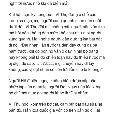
nghĩ tới nước nhỏ kia đã biến mất.
Khí hậu cực kỳ nóng bức, Vi Thụ đứng ở chỗ cao
trong sa mạc, mọi người xung quanh chán nản ngồi
dưới đất. Vi Thụ đội mũ chống cát, người hắn vốn ít ra
mồ hôi nên không đến mức khó chịu như mọi người
xung quanh. Hắn nghe người dẫn đường kia bất đắc
dĩ nói: “Đại nhân, lần trước ta đến đây cũng đã ba
năm trước, khi đó bọn họ vẫn ở đây. Nhìn bộ dạng
này không biết là do chiến loạn hay do thiếu nước mà
bị diệt, dù sao…… Aizzz, một chuyến này đi tay
không, các vị đại nhân có còn trả tiền cho ta không?”
Người Hồ ở biên ngoại không hiểu được cấp bậc
phức tạp của quan lại người Đại Ngụy nên lúc xưng
hô chỉ một mực gọi người khác là “Đại nhân”.
Vi Thụ ngồi xổm trên bờ cát, cầm bút bắt đầu sửa lại
bản đồ. Hắn xóa quốc gia vốn có trên bản đồ đi, lại