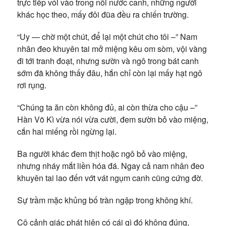
trực tiếp vói vào trong nồi nước canh, những người
khác học theo, mấy đôi đũa đều ra chiến trường.
“Uy — chờ một chút, để lại một chút cho tôi –” Nam
nhân đeo khuyên tai mở miệng kêu om sòm, vội vàng
đi tới tranh đoạt, nhưng sườn và ngô trong bát canh
sớm đã không thấy đâu, hắn chỉ còn lại mấy hạt ngô
rơi rụng.
“Chúng ta ăn còn không đủ, ai còn thừa cho cậu –”
Hàn Võ Kì vừa nói vừa cười, đem sườn bỏ vào miệng,
cắn hai miếng rồi ngừng lại.
Ba người khác đem thịt hoặc ngô bỏ vào miệng,
nhưng nháy mắt liền hóa đá. Ngay cả nam nhân đeo
khuyên tai lao đến vớt vát ngụm canh cũng cứng đờ.
Sự trầm mặc khủng bố tràn ngập trong không khí.
Cô cảnh giác phát hiện có cái gì đó không đúng,