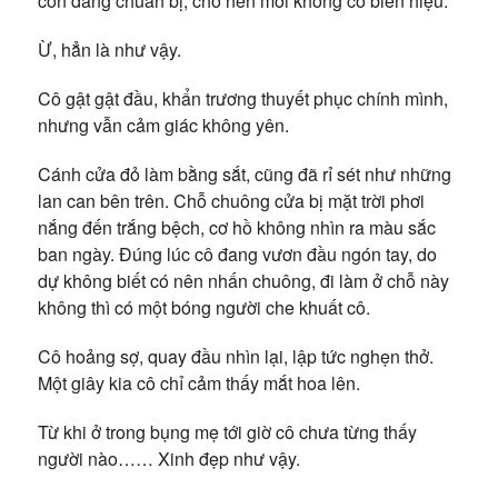
còn đang chuẩn bị, cho nên mới không có biển hiệu.
Ừ, hẳn là như vậy.
Cô gật gật đầu, khẩn trương thuyết phục chính mình,
nhưng vẫn cảm giác không yên.
Cánh cửa đỏ làm bằng sắt, cũng đã rỉ sét như những
lan can bên trên. Chỗ chuông cửa bị mặt trời phơi
nắng đến trắng bệch, cơ hồ không nhìn ra màu sắc
ban ngày. Đúng lúc cô đang vươn đầu ngón tay, do
dự không biết có nên nhấn chuông, đi làm ở chỗ này
không thì có một bóng người che khuất cô.
Cô hoảng sợ, quay đầu nhìn lại, lập tức nghẹn thở.
Một giây kia cô chỉ cảm thấy mắt hoa lên.
Từ khi ở trong bụng mẹ tới giờ cô chưa từng thấy
người nào…… Xinh đẹp như vậy.