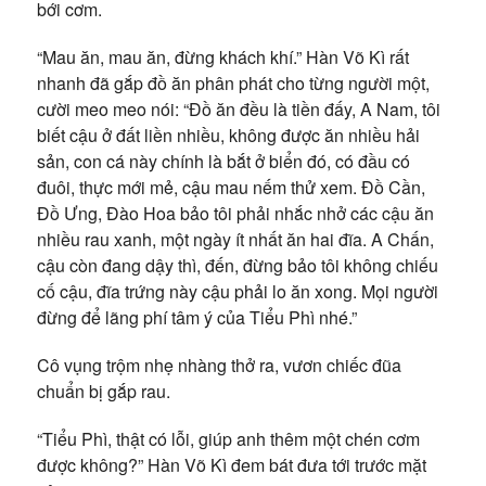
bới cơm.
“Mau ăn, mau ăn, đừng khách khí.” Hàn Võ Kì rất
nhanh đã gắp đồ ăn phân phát cho từng người một,
cười meo meo nói: “Đồ ăn đều là tiền đấy, A Nam, tôi
biết cậu ở đất liền nhiều, không được ăn nhiều hải
sản, con cá này chính là bắt ở biển đó, có đầu có
đuôi, thực mới mẻ, cậu mau nếm thử xem. Đồ Cần,
Đồ Ưng, Đào Hoa bảo tôi phải nhắc nhở các cậu ăn
nhiều rau xanh, một ngày ít nhất ăn hai đĩa. A Chấn,
cậu còn đang dậy thì, đến, đừng bảo tôi không chiếu
cố cậu, đĩa trứng này cậu phải lo ăn xong. Mọi người
đừng để lãng phí tâm ý của Tiểu Phì nhé.”
Cô vụng trộm nhẹ nhàng thở ra, vươn chiếc đũa
chuẩn bị gắp rau.
“Tiểu Phì, thật có lỗi, giúp anh thêm một chén cơm
được không?” Hàn Võ Kì đem bát đưa tới trước mặt