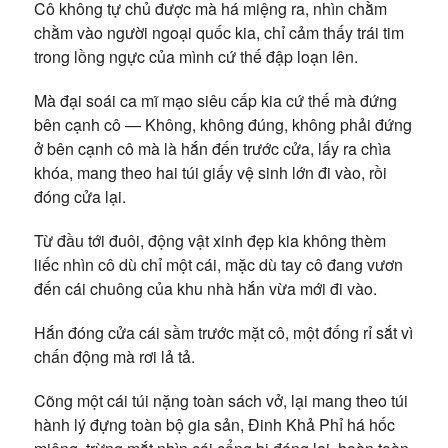
Cô không tự chủ được mà há miệng ra, nhìn chằm
chằm vào người ngoại quốc kia, chỉ cảm thấy trái tim
trong lồng ngực của mình cứ thế đập loạn lên.
Mà đại soái ca mĩ mạo siêu cấp kia cứ thế mà đứng
bên cạnh cô — Không, không đúng, không phải đứng
ở bên cạnh cô mà là hắn đến trước cửa, lấy ra chìa
khóa, mang theo hai túi giấy vệ sinh lớn đi vào, rồi
đóng cửa lại.
Từ đầu tới đuôi, động vật xinh đẹp kia không thèm
liếc nhìn cô dù chỉ một cái, mặc dù tay cô đang vươn
đến cái chuông của khu nhà hắn vừa mới đi vào.
Hắn đóng cửa cái sầm trước mặt cô, một đống rỉ sắt vì
chấn động mà rơi lả tả.
Cõng một cái túi nặng toàn sách vở, lại mang theo túi
hành lý đựng toàn bộ gia sản, Đinh Khả Phỉ há hốc