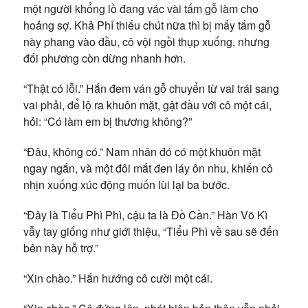
một người khổng lồ đang vác vài tấm gỗ làm cho
hoảng sợ. Khả Phỉ thiếu chút nữa thì bị mấy tấm gỗ
này phang vào đầu, cô vội ngồi thụp xuống, nhưng
đối phương còn dừng nhanh hơn.
“Thật có lỗi.” Hắn đem ván gỗ chuyển từ vai trái sang
vai phải, để lộ ra khuôn mặt, gật đầu với cô một cái,
hỏi: “Có làm em bị thương không?”
“Đâu, không có.” Nam nhân đó có một khuôn mặt
ngay ngắn, và một đôi mắt đen láy ôn nhu, khiến cô
nhịn xuống xúc động muốn lùi lại ba bước.
“Đây là Tiểu Phì Phì, cậu ta là Đồ Cần.” Hàn Võ Kì
vẫy tay giống như giới thiệu, “Tiểu Phì về sau sẽ đến
bên này hỗ trợ.”
“Xin chào.” Hắn hướng cô cười một cái.