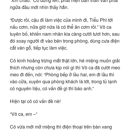
“Xin chào.” Cô đứng lên, phát hiện bản thân vẫn phải
ngửa đầu mới nhìn thấy hắn.
“Được rồi, cậu đi làm việc của mình đi, Tiểu Phì tới
nấu cơm, nửa giờ nữa là có thể ăn cơm rồi.” Võ ca
tuyên bố, khiến nam nhân kia càng cười tươi hơn, sau
đó xoay người đi vào bên trong phòng, dùng cưa điện
cắt ván gỗ, tiếp tục làm việc.
Cô kinh hoảng trừng mắt thật lớn, hé miệng muốn giải
thích nhưng còn chưa kịp nói gì thì Võ ca đã cười meo
meo đi đến, nói: “Phòng bếp ở lầu hai, em đi lầu thì
vào cửa, xuyên qua phòng khách là tới, trong tủ lạnh
có nguyên liệu, có vấn đề gì thì báo anh.”
Hiện tại cô có vấn đề nè!
“Võ ca, em –”
Cô vừa mới mở miệng thì điện thoại trên bàn vang