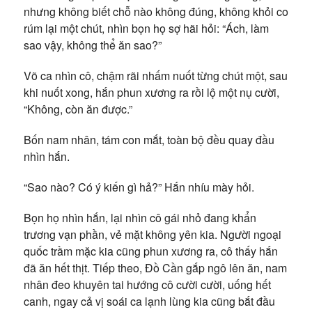
nhưng không biết chỗ nào không đúng, không khỏi co
rúm lại một chút, nhìn bọn họ sợ hãi hỏi: “Ách, làm
sao vậy, không thể ăn sao?”
Võ ca nhìn cô, chậm rãi nhấm nuốt từng chút một, sau
khi nuốt xong, hắn phun xương ra rồi lộ một nụ cười,
“Không, còn ăn được.”
Bốn nam nhân, tám con mắt, toàn bộ đều quay đầu
nhìn hắn.
“Sao nào? Có ý kiến gì hả?” Hắn nhíu mày hỏi.
Bọn họ nhìn hắn, lại nhìn cô gái nhỏ đang khẩn
trương vạn phần, vẻ mặt không yên kia. Người ngoại
quốc trầm mặc kia cũng phun xương ra, cô thấy hắn
đã ăn hết thịt. Tiếp theo, Đồ Cần gắp ngô lên ăn, nam
nhân đeo khuyên tai hướng cô cười cười, uống hết
canh, ngay cả vị soái ca lạnh lùng kia cũng bắt đầu