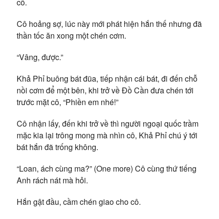
cô.
Cô hoảng sợ, lúc này mới phát hiện hắn thế nhưng đã
thần tốc ăn xong một chén cơm.
“Vâng, được.”
Khả Phỉ buông bát đũa, tiếp nhận cái bát, đi đến chỗ
nồi cơm để một bên, khi trở về Đồ Cần đưa chén tới
trước mặt cô, “Phiền em nhé!”
Cô nhận lấy, đến khi trở về thì người ngoại quốc trầm
mặc kia lại trông mong mà nhìn cô, Khả Phỉ chú ý tới
bát hắn đã trống không.
“Loan, ách cùng ma?” (One more) Cô cùng thứ tiếng
Anh rách nát mà hỏi.
Hắn gật đầu, cầm chén giao cho cô.