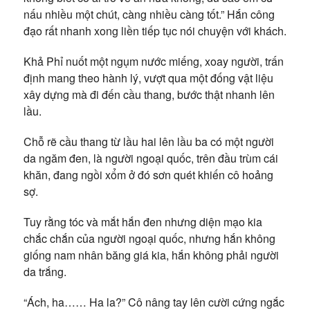
nấu nhiều một chút, càng nhiều càng tốt.” Hắn công
đạo rất nhanh xong liền tiếp tục nói chuyện với khách.
Khả Phỉ nuốt một ngụm nước miếng, xoay người, trấn
định mang theo hành lý, vượt qua một đống vật liệu
xây dựng mà đi đến cầu thang, bước thật nhanh lên
lầu.
Chỗ rẽ cầu thang từ lầu hai lên lầu ba có một người
da ngăm đen, là người ngoại quốc, trên đầu trùm cái
khăn, đang ngồi xổm ở đó sơn quét khiến cô hoảng
sợ.
Tuy rằng tóc và mắt hắn đen nhưng diện mạo kia
chắc chắn của người ngoại quốc, nhưng hắn không
giống nam nhân băng giá kia, hắn không phải người
da trắng.
“Ách, ha…… Ha la?” Cô nâng tay lên cười cứng ngắc