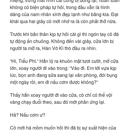
miệng, trừng mắt nhìn cái cổng bị đóng lại, hoàn toàn
không có biện pháp tự hỏi, trong đầu vẫn là hình
dáng của nam nhân xinh đẹp lạnh như băng kia. Đại
khái qua hai giây cô mới nhớ ra là còn phải thở nữa.
Trước khi bản thân kịp tự hỏi cái gì thì ngón tay cô đã
tự động ấn chuông. Không đến vài giây, cửa lớn bị
người ta mở ra, Hàn Võ Kì thò đầu ra nhìn.
“Hi, Tiểu Phì.” Hắn lộ ra khuôn mặt tươi cười, mở cửa
lớn, xoay người đi vào trong: “Vào đi. Em tới vựa kịp
lúc, bọn anh đang sửa sang lại văn phòng, đói bụng
một ngày rồi, em đi nấu cơm được không?”
Thấy hắn xoay người đi vào cửa, cô chỉ có thể vội
vàng chạy đuổi theo, sau đó mới phản ứng lại.
Hả? Nấu cơm ư?
Cô mới há mồm muốn hỏi thì đã bị sự xuất hiện của