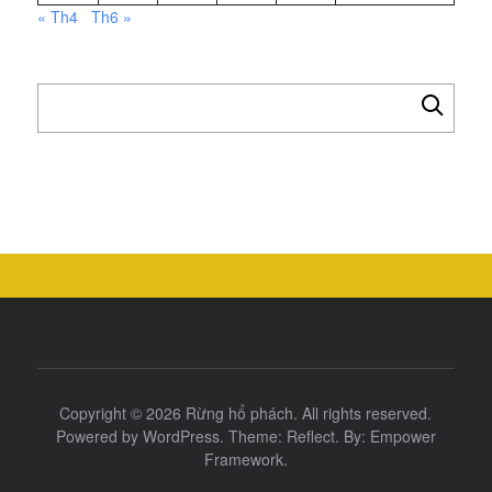
« Th4
Th6 »
Tìm
kiếm
cho:
Copyright © 2026
Rừng hổ phách
. All rights reserved.
Powered by
WordPress
. Theme:
Reflect
. By:
Empower
Framework
.