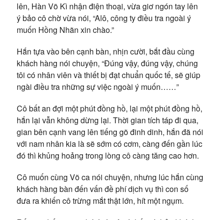
lên, Hàn Võ Kì nhận điện thoại, vừa giơ ngón tay lên
ý bảo cô chờ vừa nói, “Alô, công ty điều tra ngoài ý
muốn Hồng Nhãn xin chào.”
Hắn tựa vào bên cạnh bàn, nhịn cười, bắt đầu cùng
khách hàng nói chuyện, “Đúng vậy, đúng vậy, chúng
tôi có nhân viên và thiết bị đạt chuẩn quốc tế, sẽ giúp
ngài điều tra những sự việc ngoài ý muốn……”
Cô bất an đợi một phút đồng hồ, lại một phút đồng hồ,
hắn lại vẫn không dừng lại. Thời gian tích táp đi qua,
gian bên cạnh vang lên tiếng gõ đinh dinh, hắn đã nói
với nam nhân kia là sẽ sớm có cơm, càng đến gần lúc
đó thì khủng hoảng trong lòng cô càng tăng cao hơn.
Cô muốn cùng Võ ca nói chuyện, nhưng lúc hắn cùng
khách hàng bàn đến vấn đề phí dịch vụ thì con số
đưa ra khiến cô trừng mắt thật lớn, hít một ngụm.