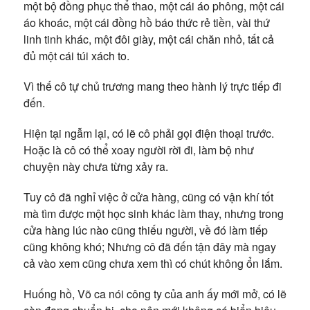
một bộ đồng phục thể thao, một cái áo phông, một cái
áo khoác, một cái đồng hồ báo thức rẻ tiền, vài thứ
linh tinh khác, một đôi giày, một cái chăn nhỏ, tất cả
đủ một cái túi xách to.
Vì thế cô tự chủ trương mang theo hành lý trực tiếp đi
đến.
Hiện tại ngẫm lại, có lẽ cô phải gọi điện thoại trước.
Hoặc là cô có thể xoay người rời đi, làm bộ như
chuyện này chưa từng xảy ra.
Tuy cô đã nghỉ việc ở cửa hàng, cũng có vận khí tốt
mà tìm được một học sinh khác làm thay, nhưng trong
cửa hàng lúc nào cũng thiếu người, về đó làm tiếp
cũng không khó; Nhưng cô đã đến tận đây mà ngay
cả vào xem cũng chưa xem thì có chút không ổn lắm.
Huống hồ, Võ ca nói công ty của anh ấy mới mở, có lẽ