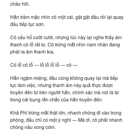
chào hỏi.
Hắn trầm mặc nhìn cô một cái, gật gật đầu rồi lại quay
đầu tiếp tục sơn.
Cô xấu hổ cười cười, nhưng lúc này lại nghe thấy âm
thanh cô lỗ rất to. Cô trừng mắt nhìn nam nhân đang
phát ra âm thanh kia.
Cô lỗ cô lỗ — lỗ lỗ lỗ lỗ — cô —
Hắn ngậm miệng, đầu cũng không quay lại mà tiếp
tục làm việc, nhưng thanh âm này quả thực được
truyền đến từ trên người hắn, chính xác mà nói là từ
trong cái bụng rắn chắc của hắn truyền đến.
Khả Phỉ trừng mắt thật lớn, nhanh chóng đi vào trong
phòng, đầu chỉ có một ý nghĩ — Má ơi, cô phải nhanh
chóng nấu xong cơm.