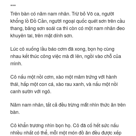
***
Trên bàn có năm nam nhân. Trừ bỏ Võ ca, người
khổng lồ Đồ Cần, người ngoại quốc quét sơn trên cầu
thang, băng sơn soái ca thì còn có một nam nhân đeo
khuyên tai, trên mặt dính sơn.
Lúc cô xuống lầu báo cơm đã xong, bọn họ cùng
nhau kết thúc công việc mà đi lên, ngồi vào chỗ của
mình.
Cô nấu một nồi cơm, xào một mâm trứng với hành
thái, hấp một con cá, xào rau xanh, và nấu một nồi
canh sườn với ngô.
Năm nam nhân, tất cả đều trừng mắt nhìn thức ăn trên
bàn.
Cô khẩn trương nhìn bọn họ. Cô đã cố hết sức nấu
nhiều nhất có thể, mỗi một món đồ ăn đều được xếp