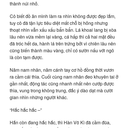
thành núi nhỏ.
Cô biết đồ ăn mình làm ra nhìn không được đẹp lắm,
tuy cô đã tận lực tiêu diệt mất chỗ bị hỏng nhưng
thoạt nhìn vẫn xấu xấu bẩn bẩn. Lá khoai lang bị xòa
lâu nên vừa mềm lại vàng, cá hấp thì cả hai mặt đều
đã tróc hết da, hành lá trên trứng bởi vì chiên lâu nên
cũng biến thành màu vàng, chỉ có sườn nấu với ngô
là còn tạm được.
Năm nam nhân, năm cánh tay cơ hồ đồng thời vươn
ra cầm cái thìa. Cuối cùng nam nhân đeo khuyên tai ở
gần nhất, động tác cũng nhanh nhất nên cướp được
thìa, vung trong không trung, đắc ý dào dạt mà cười
gian nhìn những người khác.
“Hắc hắc hắc –”
Hắn còn đang hắc hắc, thì Hàn Võ Kì đã cầm đũa,