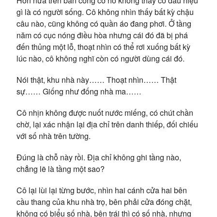
Hơn nữa trên ban công cơ hồ không thấy có dấu hiệu
gì là có người sống. Cô không nhìn thấy bất kỳ chậu
câu nào, cũng không có quần áo đang phơi. Ở tầng
năm có cục nóng điều hòa nhưng cái đó đã bị phá
đến thủng một lỗ, thoạt nhìn có thể rơi xuống bất kỳ
lúc nào, cô không nghĩ còn có người dùng cái đó.
Nói thật, khu nhà này…… Thoạt nhìn…… Thật
sự…… Giống như đống nhà ma……
Cô nhịn không được nuốt nước miếng, có chút chần
chờ, lại xác nhận lại địa chỉ trên danh thiếp, đối chiếu
với số nhà trên tường.
Đúng là chỗ này rồi. Địa chỉ không ghi tầng nào,
chẳng lẽ là tầng một sao?
Cô lại lùi lại từng bước, nhìn hai cánh cửa hai bên
cầu thang của khu nhà trọ, bên phải cửa đóng chặt,
không có biểu số nhà, bên trái thì có số nhà, nhưng