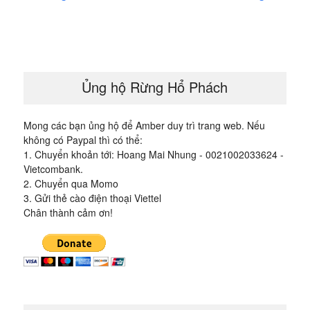
bài
viết
Ủng hộ Rừng Hổ Phách
Mong các bạn ủng hộ để Amber duy trì trang web. Nếu
không có Paypal thì có thể:
1. Chuyển khoản tới: Hoang Mai Nhung - 0021002033624 -
Vietcombank.
2. Chuyển qua Momo
3. Gửi thẻ cào điện thoại Viettel
Chân thành cảm ơn!