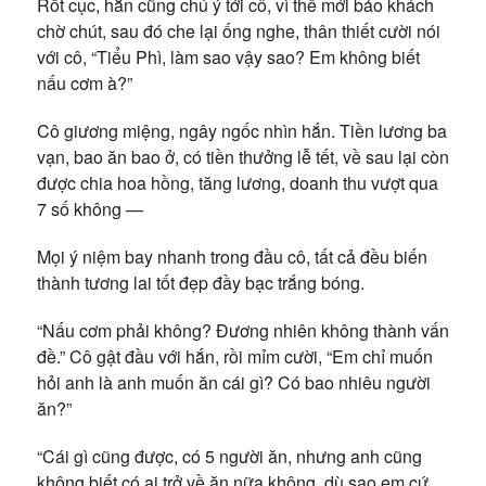
Rốt cục, hắn cũng chú ý tới cô, vì thế mới bảo khách
chờ chút, sau đó che lại ống nghe, thân thiết cười nói
với cô, “Tiểu Phì, làm sao vậy sao? Em không biết
nấu cơm à?”
Cô giương miệng, ngây ngốc nhìn hắn. Tiền lương ba
vạn, bao ăn bao ở, có tiền thưởng lễ tết, về sau lại còn
được chia hoa hồng, tăng lương, doanh thu vượt qua
7 số không —
Mọi ý niệm bay nhanh trong đầu cô, tất cả đều biến
thành tương lai tốt đẹp đầy bạc trắng bóng.
“Nấu cơm phải không? Đương nhiên không thành vấn
đề.” Cô gật đầu với hắn, rồi mỉm cười, “Em chỉ muốn
hỏi anh là anh muốn ăn cái gì? Có bao nhiêu người
ăn?”
“Cái gì cũng được, có 5 người ăn, nhưng anh cũng
không biết có ai trở về ăn nữa không, dù sao em cứ