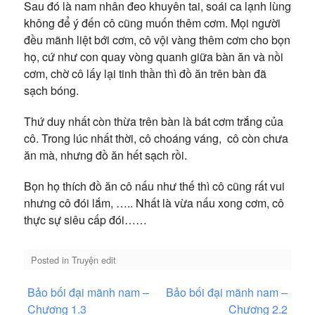
Sau đó là nam nhân đeo khuyên tai, soái ca lạnh lùng
không để ý đến cô cũng muốn thêm cơm. Mọi người
đều mãnh liệt bới cơm, cô vội vàng thêm cơm cho bọn
họ, cứ như con quay vòng quanh giữa bàn ăn và nồi
cơm, chờ cô lấy lại tinh thần thì đồ ăn trên bàn đã
sạch bóng.
Thứ duy nhất còn thừa trên bàn là bát cơm trắng của
cô. Trong lúc nhất thời, cô choáng váng, cô còn chưa
ăn mà, nhưng đồ ăn hết sạch rồi.
Bọn họ thích đồ ăn cô nấu như thế thì cô cũng rất vui
nhưng cô đói lắm, ….. Nhất là vừa nấu xong cơm, cô
thực sự siêu cấp đói……
Posted in
Truyện edit
Điều
Bảo bối đại mãnh nam –
Bảo bối đại mãnh nam –
hướng
Chương 1.3
Chương 2.2