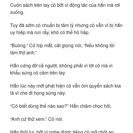
Cuốn sách trên tay cô bởi vì động tác của hắn mà rơi
xuống.
Tuy đã sớm có chuẩn bị tâm lý nhưng cô vẫn vì bị hắn
uy hiếp mà run rẩy, khó có thể hô hấp.
“Buông.” Cô híp mắt, cất giọng nói, “Nếu không tôi
làm thịt anh.”
Hắn cứng đờ cả người, không phải vì lời cô mà vì
khẩu súng cô cầm trên tay.
Hắn lúc này mới phát hiện cô vẫn ôm quyển sách kia
là vì che đi họng súng này.
“Cô biết dùng thế nào sao?” Hắn châm chọc hỏi.
“Anh cứ thử xem.” Cô nói.
Hắn thối lui, bởi vì nghe được tiếng cô mở chốt an