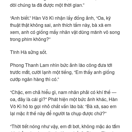
dõi chúng ta đã được một thời gian.”
“Anh biết.” Hàn Võ Kì nhận lấy đống ảnh, “Oa, kỹ
thuật thật không sai, anh thích tấm này, bà xã em
xem, anh có giống mấy nhân vật dũng mãnh vô song
trong phim không?”
Tĩnh Hà sửng sốt.
Phong Thanh Lam nhìn bức ảnh lão công đưa tới
trước mắt, cười lạnh một tiếng, “Em thấy anh giống
cướp ngân hàng thì có.”
“Chậc, em chả hiểu gì, nam nhân phải có khí thế —
oa, đây là cái gì?” Phát hiện một bức ảnh khác, Hàn
Võ Kì hô to gọi nhỏ chất vấn lão bà: “Bà xã, sao em
lại mặc ít thế này để người ta chụp được chứ?”
“Thời tiết nóng như vậy, em đi bơi, không mặc áo tắm