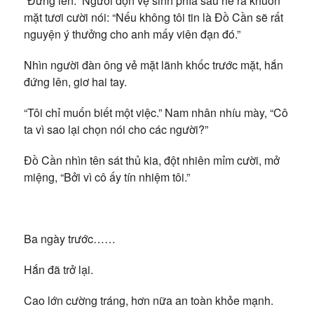
“Đứng lên.” Người dọn vệ sinh phía sau hé ra khuôn
mặt tươi cười nói: “Nếu không tôi tin là Đồ Cần sẽ rất
nguyện ý thưởng cho anh mấy viên đạn đó.”
Nhìn người đàn ông vẻ mặt lãnh khốc trước mặt, hắn
đứng lên, giơ hai tay.
“Tôi chỉ muốn biết một việc.” Nam nhân nhíu mày, “Cô
ta vì sao lại chọn nói cho các người?”
Đồ Cần nhìn tên sát thủ kia, đột nhiên mỉm cười, mở
miệng, “Bởi vì cô ấy tín nhiệm tôi.”
Ba ngày trước……
Hắn đã trở lại.
Cao lớn cường tráng, hơn nữa an toàn khỏe mạnh.