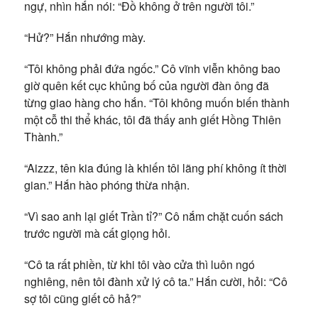
ngự, nhìn hắn nói: “Đồ không ở trên người tôi.”
“Hử?” Hắn nhướng mày.
“Tôi không phải đứa ngốc.” Cô vĩnh viễn không bao
giờ quên kết cục khủng bố của người đàn ông đã
từng giao hàng cho hắn. “Tôi không muốn biến thành
một cỗ thi thể khác, tôi đã thấy anh giết Hồng Thiên
Thành.”
“Aizzz, tên kia đúng là khiến tôi lãng phí không ít thời
gian.” Hắn hào phóng thừa nhận.
“Vì sao anh lại giết Trần tỉ?” Cô nắm chặt cuốn sách
trước người mà cất giọng hỏi.
“Cô ta rất phiền, từ khi tôi vào cửa thì luôn ngó
nghiêng, nên tôi đành xử lý cô ta.” Hắn cười, hỏi: “Cô
sợ tôi cũng giết cô hả?”