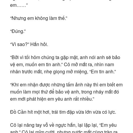
em……”
“Nhưng em không làm thế.”
“Đúng.”
“Vì sao?” Hắn hỏi.
“Bởi vì tối hôm chúng ta gặp mặt, anh nói anh sẽ bảo
vệ em, muốn em tin anh.” Cô mở mắt ra, nhìn nam
nhân trước mắt, nhẹ giọng mở miệng, “Em tin anh.”
“Khi em nhận được những tấm ảnh này thì em biết em
muốn làm mọi thứ để bảo vệ anh, trong nháy mắt đó
em mới phát hiện em yêu anh rất nhiều.”
Đồ Cần hít một hơi, trái tim đập vừa lớn vừa có lực.
Cô lại nâng tay vỗ về ngực hắn, lại lặp lại, “Em yêu
anh.” Cô lại mỉm cười, nhưng nước mắt cũng tràn ra.