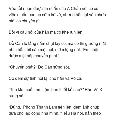
Vừa rồi nhận được tin nhắn của A Chấn nói cô có
việc muốn bọn họ sớm trở về, nhưng hắn lại vẫn chưa
biết có chuyện gì.
Bởi vì câu hỏi của hắn mà cô khẽ run lên.
Đồ Cần lo lắng nắm chặt tay cô, mà cô thì giương mắt
nhìn hắn, hít sâu một hơi, mở miệng nói: “Em nhận
được một hộp chuyển phát.”
“Chuyển phát?” Đồ Cần sửng sốt.
Cô đem sự tình nói lại cho hắn và Võ ca.
“Tên kia muốn em trộm bản thiết kế sao?” Hàn Võ Kì
sửng sốt.
“Đúng.” Phong Thanh Lam tiến lên, đem ảnh chụp
đưa cho lão công nhà mình, “Tiểu Hà nói, hắn theo