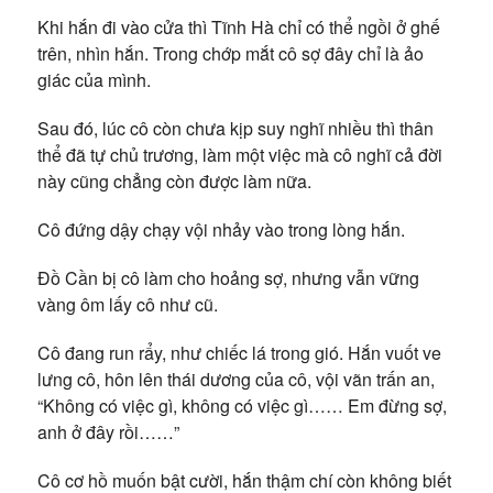
Khi hắn đi vào cửa thì Tĩnh Hà chỉ có thể ngồi ở ghế
trên, nhìn hắn. Trong chớp mắt cô sợ đây chỉ là ảo
giác của mình.
Sau đó, lúc cô còn chưa kịp suy nghĩ nhiều thì thân
thể đã tự chủ trương, làm một việc mà cô nghĩ cả đời
này cũng chẳng còn được làm nữa.
Cô đứng dậy chạy vội nhảy vào trong lòng hắn.
Đồ Cần bị cô làm cho hoảng sợ, nhưng vẫn vững
vàng ôm lấy cô như cũ.
Cô đang run rẩy, như chiếc lá trong gió. Hắn vuốt ve
lưng cô, hôn lên thái dương của cô, vội vãn trấn an,
“Không có việc gì, không có việc gì…… Em đừng sợ,
anh ở đây rồi……”
Cô cơ hồ muốn bật cười, hắn thậm chí còn không biết