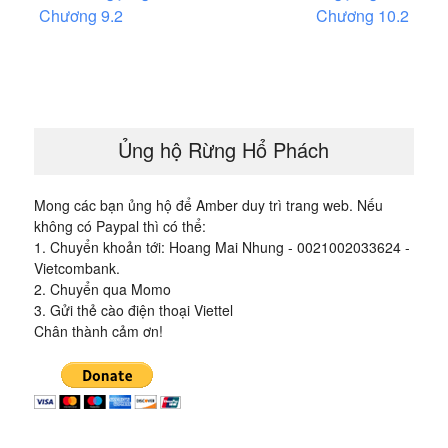
hướng
Chương 9.2
Chương 10.2
bài
viết
Ủng hộ Rừng Hổ Phách
Mong các bạn ủng hộ để Amber duy trì trang web. Nếu
không có Paypal thì có thể:
1. Chuyển khoản tới: Hoang Mai Nhung - 0021002033624 -
Vietcombank.
2. Chuyển qua Momo
3. Gửi thẻ cào điện thoại Viettel
Chân thành cảm ơn!