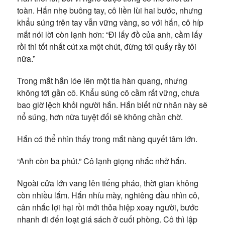
toàn. Hắn nhẹ buông tay, cô liền lùi hai bước, nhưng
khẩu súng trên tay vẫn vững vàng, so với hắn, cô híp
mắt nói lời còn lạnh hơn: “Đi lấy đồ của anh, cầm lấy
rồi thì tốt nhất cút xa một chút, đừng tới quấy rầy tôi
nữa.”
Trong mắt hắn lóe lên một tia hàn quang, nhưng
không tới gần cô. Khẩu súng cô cầm rất vững, chưa
bao giờ lệch khỏi người hắn. Hắn biết nữ nhân này sẽ
nổ súng, hơn nữa tuyệt đối sẽ không chần chờ.
Hắn có thể nhìn thấy trong mắt nàng quyết tâm lớn.
“Anh còn ba phút.” Cô lạnh giọng nhắc nhở hắn.
Ngoài cửa lớn vang lên tiếng pháo, thời gian không
còn nhiều lắm. Hắn nhíu mày, nghiêng đầu nhìn cô,
cân nhắc lợi hại rồi mới thỏa hiệp xoay người, bước
nhanh đi đến loạt giá sách ở cuối phòng. Cô thì lập