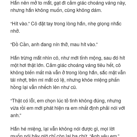
Hắn nên mở to mắt, gạt đi cảm giác choáng váng này,
nhưng hắn không muốn, cũng không dám.
“Hít vào.” Cô đặt tay trong lòng hắn, nhẹ giọng nhắc
nhở.
“Đồ Cần, anh đang nín thở, mau hít vào.”
Hắn trừng mắt nhìn cô, như mới tỉnh mộng, sau đó hít
một hơi thật lớn. Cảm giác choáng váng tiêu hết, cô
không biến mất mà vẫn ở trong lòng hắn, sắc mặt vẫn
tái nhợt, trên mi mắt có lệ, nhưng khóe miệng phấn
hồng lại vẫn nhếch lên như cũ.
“Thật có lỗi, em chọn lúc tỏ tình không đúng, nhưng
vừa rồi em mới phát hiện ra em nhất định phải nói với
anh.”
Hắn hé miệng, lại vẫn không nói được gì, mọi lời
muốn nói bây giờ chỉ còn lại ba chữ, “Anh yêu em.”