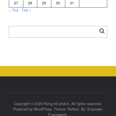
27
28
29
30
31
« Th4
Th6 »
Tìm
kiếm
cho:
Copyright © 2026
Rừng hổ phách
. All rights reserved.
Powered by
WordPress
. Theme:
Reflect
. By:
Empower
Framework
.