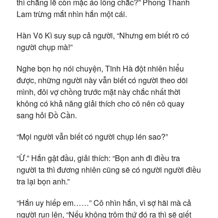
thì chẳng lẽ còn mặc áo lông chắc?” Phong Thanh
Lam trừng mắt nhìn hắn một cái.
Hàn Võ Kì suy sụp cả người, “Nhưng em biết rõ có
người chụp mà!”
Nghe bọn họ nói chuyện, Tĩnh Hà đột nhiên hiểu
được, những người này vẫn biết có người theo dõi
mình, đôi vợ chồng trước mặt này chắc nhất thời
không có khả năng giải thích cho cô nên cô quay
sang hỏi Đồ Cần.
“Mọi người vẫn biết có người chụp lén sao?”
“Ừ.” Hắn gật đầu, giải thích: “Bọn anh đi điều tra
người ta thì đương nhiên cũng sẽ có người người điều
tra lại bọn anh.”
“Hắn uy hiếp em……” Cô nhìn hắn, vì sợ hãi mà cả
người run lên, “Nếu không trộm thứ đó ra thì sẽ giết