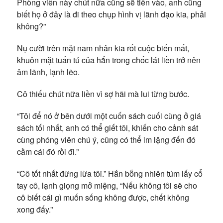
Phòng viên này chút nữa cũng sẽ tiến vào, anh cũng
biết họ ở đây là đi theo chụp hình vị lãnh đạo kia, phải
không?”
Nụ cười trên mặt nam nhân kia rốt cuộc biến mất,
khuôn mặt tuấn tú của hắn trong chốc lát liền trở nên
âm lãnh, lạnh lẽo.
Cô thiếu chút nữa liền vì sợ hãi mà lui từng bước.
“Tôi để nó ở bên dưới một cuốn sách cuối cùng ở giá
sách tối nhất, anh có thể giết tôi, khiến cho cảnh sát
cùng phóng viên chú ý, cũng có thể im lặng đến đó
cầm cái đó rồi đi.”
“Cô tốt nhất đừng lừa tôi.” Hắn bỗng nhiên túm lấy cổ
tay cô, lạnh giọng mở miệng, “Nếu không tôi sẽ cho
cô biết cái gì muốn sống không được, chết không
xong đấy.”