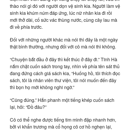
thào nói gì đó với người dọn vệ sinh kia. Người làm vệ
sinh kia khúm núm đáp ứng, lúc nữ nhân kia đi rồi
mới thở dài, cố sức vác thùng nước, cùng cây lau mà
đi về phía trước.
Đối với những người khác mà nói thì đây là một ngày
thật bình thường, nhưng đối với cô mà nói thì không.
“Chuyện bắt đầu ở đây thì kết thúc ở đây đi.” Tĩnh Hà
nắm chặt cuốn sách trong tay, nhìn về phía tên sát thủ
đang đứng cách giá sách kia, “Huống hồ, tôi thích đọc
sách, tôi là nhân viên thư viện, tôi nói muốn đến đây
thì bọn họ mới không nghi ngờ.”
“Cũng đúng.” Hắn phanh một tiếng khép cuốn sách
lại, hỏi: “Đồ đâu?”
Cô có thể nghe được tiếng tim mình đập nhanh hơn,
bởi vì khẩn trương mà cổ họng cô cơ hồ nghẹn lại,