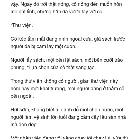
vậy. Ngày đó trời thật nóng, cô nóng đến muốn hôn
mê bất tỉnh, nhưng hắn đã vươn tay với cô!
“Thư viện.”
Cô kéo tầm mắt đang nhìn ngoài cửa, giá sách trước
người đã bị cầm lấy một cuốn.
Người lấy sách, một bên lật sách, một bên cười trào
phúng, “Lựa chọn của cô thật sáng tạo.”
Trong thư viện không có người, gian thư viện này
hôm nay mới khai trương, mọi người đang ở thảm cỏ
bên ngoài.
Hơi sớm, không biết ai đánh đổ một chén nước, một
người làm vệ sinh lớn tuổi đang cầm cây lâu sàn nhà
mà dọn dẹp.
Một nhân viên đang vội vàng chạy tới chạy lui, vừa thì