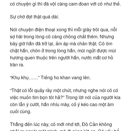
có chuyện gì thì đã vội càng cam đoan với cô như thế.
Sự chờ đợi thật quá dài.
Nói chuyện điện thoại xong thì mỗi giây trôi qua, nỗi
sợ hãi trong lòng cô càng chồng chất thêm. Nhưng
bây giờ hắn đã trở lại, ấm áp mà chân thật. Cô ôm
chặt hắn, chôn ở trong lòng hắn, mũi ngửi được mùi
hương quen thuộc trên người hắn, nước mắt cơ hồ
tràn ra.
“Khụ khụ……” Tiếng ho khan vang lên.
“Thật có lỗi quấy rầy một chút, nhưng nghe nói cô có
việc muốn tìm bọn tôi hả?” Trong lời nói của người kia
còn lẫn ý cười, hắn nhíu mày, cố ý kéo cao một âm
cuối cùng.
Thẳng đến lúc này, cô mới nhớ tới, Đồ Cần không