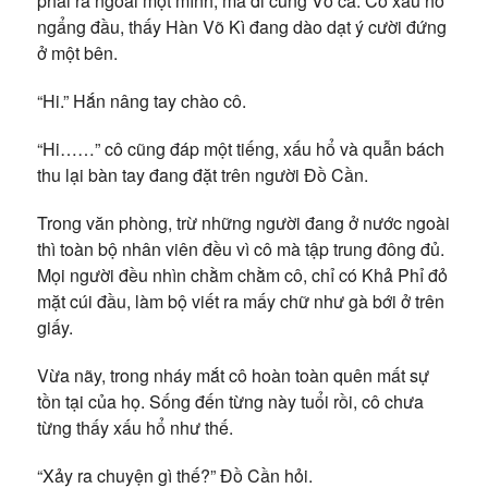
phải ra ngoài một mình, mà đi cùng Võ ca. Cô xấu hổ
ngẩng đầu, thấy Hàn Võ Kì đang dào dạt ý cười đứng
ở một bên.
“Hi.” Hắn nâng tay chào cô.
“Hi……” cô cũng đáp một tiếng, xấu hổ và quẫn bách
thu lại bàn tay đang đặt trên người Đồ Cần.
Trong văn phòng, trừ những người đang ở nước ngoài
thì toàn bộ nhân viên đều vì cô mà tập trung đông đủ.
Mọi người đều nhìn chằm chằm cô, chỉ có Khả Phỉ đỏ
mặt cúi đầu, làm bộ viết ra mấy chữ như gà bới ở trên
giấy.
Vừa nãy, trong nháy mắt cô hoàn toàn quên mất sự
tồn tại của họ. Sống đến từng này tuổi rồi, cô chưa
từng thấy xấu hổ như thế.
“Xảy ra chuyện gì thế?” Đồ Cần hỏi.