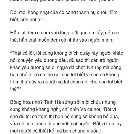
Đôi môi hồng nhạt của cô cong thành nụ cười, “Em
biết, anh nói rồi.”
Hắn lại đem cô ôm vào lòng, gắt gao ôm lấy, nếu có
thể, hắn thật muốn đem cô nhập vào người mình.
“Thật có lỗi, tôi cũng không thích quấy rầy người khác
nói chuyện yêu đương đâu, dù sao thì cản trở người
khác yêu đương sẽ bị ngựa đá chết. Nhưng mà bông
hoa nhỏ à, cô có thể nói cho tôi biết vì sao cô không
trộm thứ này ra ngoài mà lại chọn nói cho bọn tôi biết
thế?”
Bông hoa nhỏ? Tĩnh Hà sửng sốt một chút, nhưng
cũng không kháng nghị, chỉ nhìn Võ ca nói, “Bởi vì
cho dù tôi có trộm thì bọn họ cũng sẽ không bỏ qua,
vẫn sẽ tính toán đối phó với mọi người. Bởi vì trên tay
mọi người có thiết kế mà bọn chúng muốn.”