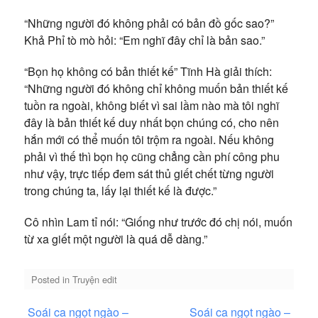
“Những người đó không phải có bản đồ gốc sao?”
Khả Phỉ tò mò hỏi: “Em nghĩ đây chỉ là bản sao.”
“Bọn họ không có bản thiết kế” Tĩnh Hà giải thích:
“Những người đó không chỉ không muốn bản thiết kế
tuồn ra ngoài, không biết vì sai lầm nào mà tôi nghĩ
đây là bản thiết kế duy nhất bọn chúng có, cho nên
hắn mới có thể muốn tôi trộm ra ngoài. Nếu không
phải vì thế thì bọn họ cũng chẳng cần phí công phu
như vậy, trực tiếp đem sát thủ giết chết từng người
trong chúng ta, lấy lại thiết kế là được.”
Cô nhìn Lam tỉ nói: “Giống như trước đó chị nói, muốn
từ xa giết một người là quá dễ dàng.”
Posted in
Truyện edit
Điều
Soái ca ngọt ngào –
Soái ca ngọt ngào –