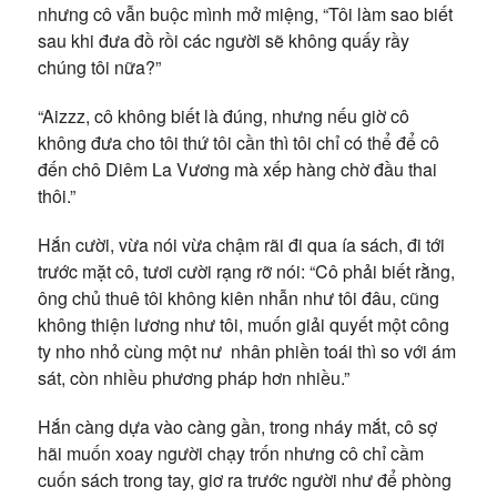
nhưng cô vẫn buộc mình mở miệng, “Tôi làm sao biết
sau khi đưa đồ rồi các người sẽ không quấy rầy
chúng tôi nữa?”
“Aizzz, cô không biết là đúng, nhưng nếu giờ cô
không đưa cho tôi thứ tôi cần thì tôi chỉ có thể để cô
đến chô Diêm La Vương mà xếp hàng chờ đầu thai
thôi.”
Hắn cười, vừa nói vừa chậm rãi đi qua ía sách, đi tới
trước mặt cô, tươi cười rạng rỡ nói: “Cô phải biết rằng,
ông chủ thuê tôi không kiên nhẫn như tôi đâu, cũng
không thiện lương như tôi, muốn giải quyết một công
ty nho nhỏ cùng một nư nhân phiền toái thì so với ám
sát, còn nhiều phương pháp hơn nhiều.”
Hắn càng dựa vào càng gần, trong nháy mắt, cô sợ
hãi muốn xoay người chạy trốn nhưng cô chỉ cầm
cuốn sách trong tay, giơ ra trước người như để phòng