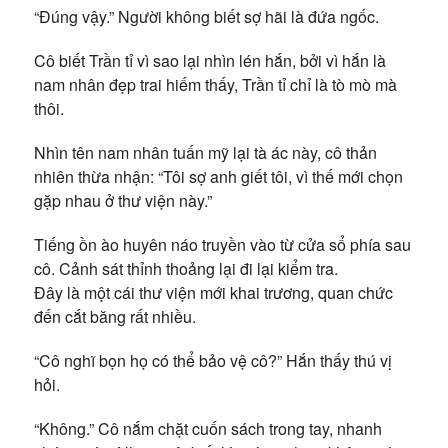
“Đúng vậy.” Người không biết sợ hãi là đứa ngốc.
Cô biết Trần tỉ vì sao lại nhìn lén hắn, bởi vì hắn là
nam nhân đẹp trai hiếm thấy, Trần tỉ chỉ là tò mò mà
thôi.
Nhìn tên nam nhân tuấn mỹ lại tà ác này, cô thản
nhiên thừa nhận: “Tôi sợ anh giết tôi, vì thế mới chọn
gặp nhau ở thư viện này.”
Tiếng ồn ào huyên náo truyền vào từ cửa sổ phía sau
cô. Cảnh sát thỉnh thoảng lại đi lại kiểm tra.
Đây là một cái thư viện mới khai trương, quan chức
đến cắt băng rất nhiều.
“Cô nghĩ bọn họ có thể bảo vệ cô?” Hắn thấy thú vị
hỏi.
“Không.” Cô nắm chặt cuốn sách trong tay, nhanh