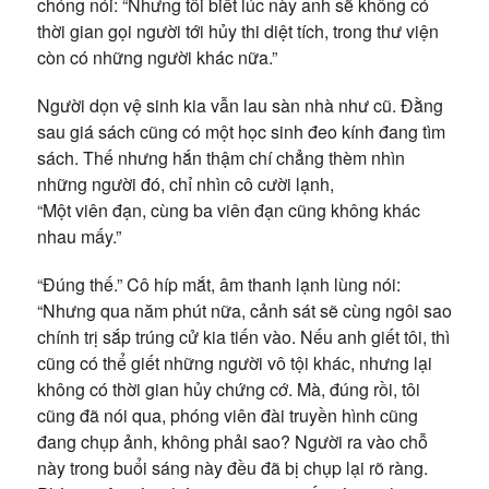
chóng nói: “Nhưng tôi biết lúc này anh sẽ không có
thời gian gọi người tới hủy thi diệt tích, trong thư viện
còn có những người khác nữa.”
Người dọn vệ sinh kia vẫn lau sàn nhà như cũ. Đằng
sau giá sách cũng có một học sinh đeo kính đang tìm
sách. Thế nhưng hắn thậm chí chẳng thèm nhìn
những người đó, chỉ nhìn cô cười lạnh,
“Một viên đạn, cùng ba viên đạn cũng không khác
nhau mấy.”
“Đúng thế.” Cô híp mắt, âm thanh lạnh lùng nói:
“Nhưng qua năm phút nữa, cảnh sát sẽ cùng ngôi sao
chính trị sắp trúng cử kia tiến vào. Nếu anh giết tôi, thì
cũng có thể giết những người vô tội khác, nhưng lại
không có thời gian hủy chứng cớ. Mà, đúng rồi, tôi
cũng đã nói qua, phóng viên đài truyền hình cũng
đang chụp ảnh, không phải sao? Người ra vào chỗ
này trong buổi sáng này đều đã bị chụp lại rõ ràng.