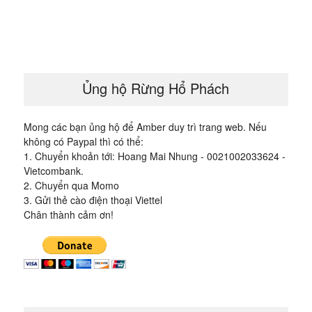
bài
viết
Ủng hộ Rừng Hổ Phách
Mong các bạn ủng hộ để Amber duy trì trang web. Nếu
không có Paypal thì có thể:
1. Chuyển khoản tới: Hoang Mai Nhung - 0021002033624 -
Vietcombank.
2. Chuyển qua Momo
3. Gửi thẻ cào điện thoại Viettel
Chân thành cảm ơn!