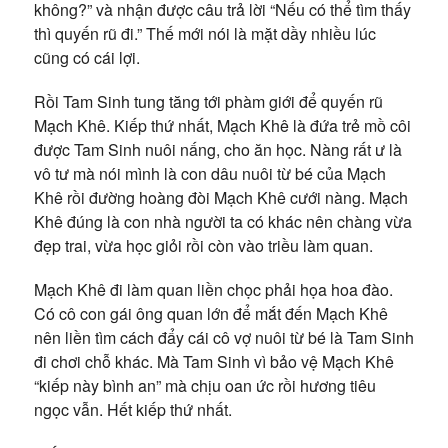
không?” và nhận được câu trả lời “Nếu có thể tìm thấy
thì quyến rũ đi.” Thế mới nói là mặt dầy nhiều lúc
cũng có cái lợi.
Rồi Tam Sinh tung tăng tới phàm giới để quyến rũ
Mạch Khê. Kiếp thứ nhất, Mạch Khê là đứa trẻ mồ côi
được Tam Sinh nuôi nấng, cho ăn học. Nàng rất ư là
vô tư mà nói mình là con dâu nuôi từ bé của Mạch
Khê rồi đường hoàng đòi Mạch Khê cưới nàng. Mạch
Khê đúng là con nhà người ta có khác nên chàng vừa
đẹp trai, vừa học giỏi rồi còn vào triều làm quan.
Mạch Khê đi làm quan liền chọc phải họa hoa đào.
Có cô con gái ông quan lớn để mắt đến Mạch Khê
nên liền tìm cách đẩy cái cô vợ nuôi từ bé là Tam Sinh
đi chơi chỗ khác. Mà Tam Sinh vì bảo vệ Mạch Khê
“kiếp này bình an” mà chịu oan ức rồi hương tiêu
ngọc vẫn. Hết kiếp thứ nhất.