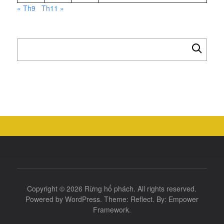
« Th9
Th11 »
Tìm
kiếm
cho:
Copyright © 2026
Rừng hổ phách
. All rights reserved.
Powered by
WordPress
. Theme:
Reflect
. By:
Empower
Framework
.