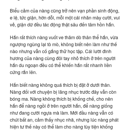
Biểu cảm của nàng cũng trở nên vạn phần sinh động,
e lệ, tức giận, hờn dỗi, mỗi một cái nhăn mày cười, vui
vẻ, giận dữ đều tác động thật sâu đến tâm hồn hắn.
Hắn rất thích nàng vuốt ve thăm dò thân thể hắn, vừa
ngượng ngùng lại tò mò, không biết nên làm như thế
nào nhưng vẫn cố gắng thử học tập. Cái lưỡi đinh
hương của nàng cùng đôi tay nhỏ thích ở trên người
hắn du ngoạn đều có thể khiến hắn rất nhanh liền
cứng rắn lên.
Hắn biết nàng không quá thích bị đặt ở dưới thân.
Nàng đối với chuyện bị lăng nhục trước đây vẫn còn
bóng ma. Nàng không thích bị khống chế, cho nên
hắn để nàng ngồi ở trên người hắn, để nàng giống
như đang cưỡi ngựa mà làm. Mới đầu nàng vẫn có
chút bất an, cảm thấy nhục nhã, nhưng lúc nàng phát
hiện tư thế này có thể làm cho nàng tùy tiện khống