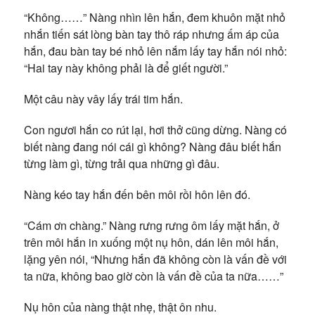
“Không……” Nàng nhìn lên hắn, đem khuôn mặt nhỏ
nhắn tiến sát lòng bàn tay thô ráp nhưng ấm áp của
hắn, đau bàn tay bé nhỏ lên nắm lấy tay hắn nói nhỏ:
“Hai tay này không phải là để giết người.”
Một câu này vây lấy trái tim hắn.
Con ngươi hắn co rút lại, hơi thở cũng dừng. Nàng có
biết nàng đang nói cái gì không? Nàng đâu biết hắn
từng làm gì, từng trải qua những gì đâu.
Nàng kéo tay hắn đến bên môi rồi hôn lên đó.
“Cám ơn chàng.” Nàng rưng rưng ôm lấy mặt hắn, ở
trên môi hắn in xuống một nụ hôn, dán lên môi hắn,
lặng yên nói, “Nhưng hắn đã không còn là vấn đề với
ta nữa, không bao giờ còn là vấn đề của ta nữa……”
Nụ hôn của nàng thật nhẹ, thật ôn nhu.