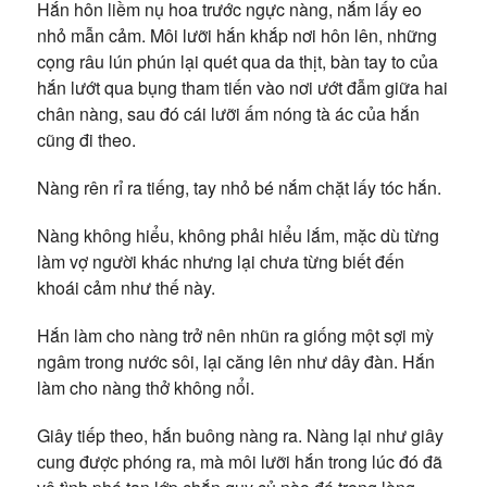
Hắn hôn liềm nụ hoa trước ngực nàng, nắm lấy eo
nhỏ mẫn cảm. Môi lưỡi hắn khắp nơi hôn lên, những
cọng râu lún phún lại quét qua da thịt, bàn tay to của
hắn lướt qua bụng tham tiến vào nơi ướt đẫm giữa hai
chân nàng, sau đó cái lưỡi ấm nóng tà ác của hắn
cũng đi theo.
Nàng rên rỉ ra tiếng, tay nhỏ bé nắm chặt lấy tóc hắn.
Nàng không hiểu, không phải hiểu lắm, mặc dù từng
làm vợ người khác nhưng lại chưa từng biết đến
khoái cảm như thế này.
Hắn làm cho nàng trở nên nhũn ra giống một sợi mỳ
ngâm trong nước sôi, lại căng lên như dây đàn. Hắn
làm cho nàng thở không nổi.
Giây tiếp theo, hắn buông nàng ra. Nàng lại như giây
cung được phóng ra, mà môi lưỡi hắn trong lúc đó đã