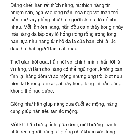
Đáng chết, hắn rất thích nàng, rất thích nàng tín
nhiệm hắn, ngả vào lòng hắn, hòa hợp với thân thể
hắn như vậy giống như hai người sinh ra là để cho
nhau. Mỗi lần ôm nàng, hắn đều cảm thấy trong nháy
mắt nàng đã lấp đầy lỗ hổng trống rỗng trong lòng
hắn, tựa như nàng từ nhỏ đã là của hắn, chỉ là lúc
đầu thai hai người lạc mất nhau.
Thời gian trôi qua, hắn nói với chính mình, hắn tới là
vì nàng, vì làm cho nàng có thể ngủ ngon, không cần
tỉnh lại hàng đêm vì ác mộng nhưng ông trời biết nếu
hiện tại không ôm cô gái này trong lòng thì hắn cũng
không thể ngủ được.
Giống như hắn giúp nàng xua đuổi ác mộng, nàng
cũng giúp hắn tiêu tan ác mộng.
Mỗi khi hắn bừng tỉnh giữa đêm, mùi hương thanh
nhã trên người nàng lại giống như khảm vào lòng