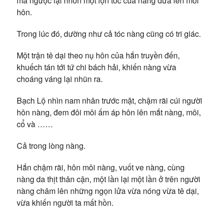
mà ngược lại nhón một lọn tóc của nàng đưa lên môi
hôn.
Trong lúc đó, dường như cả tóc nàng cũng có tri giác.
Một trận tê dại theo nụ hôn của hắn truyền đến,
khuếch tán tới tứ chi bách hải, khiến nàng vừa
choáng váng lại nhũn ra.
Bạch Lộ nhìn nam nhân trước mặt, chậm rãi cúi người
hôn nàng, đem đôi môi ấm áp hôn lên mắt nàng, môi,
cổ và ……
Cả trong lòng nàng.
Hắn chậm rãi, hôn môi nàng, vuốt ve nàng, cùng
nàng da thịt thân cận, một lần lại một lần ở trên người
nàng châm lên những ngọn lửa vừa nóng vừa tê dại,
vừa khiến người ta mất hồn.