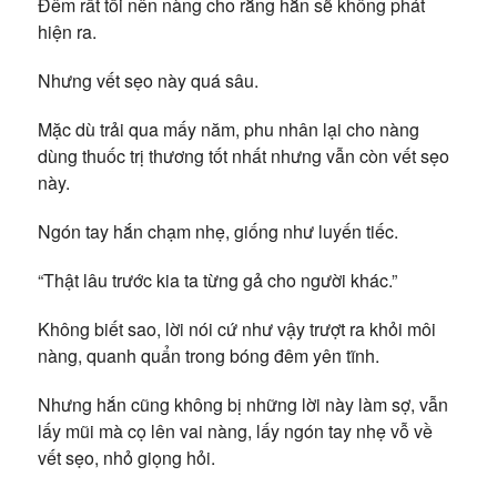
Đêm rất tối nên nàng cho rằng hắn sẽ không phát
hiện ra.
Nhưng vết sẹo này quá sâu.
Mặc dù trải qua mấy năm, phu nhân lại cho nàng
dùng thuốc trị thương tốt nhất nhưng vẫn còn vết sẹo
này.
Ngón tay hắn chạm nhẹ, giống như luyến tiếc.
“Thật lâu trước kia ta từng gả cho người khác.”
Không biết sao, lời nói cứ như vậy trượt ra khỏi môi
nàng, quanh quẩn trong bóng đêm yên tĩnh.
Nhưng hắn cũng không bị những lời này làm sợ, vẫn
lấy mũi mà cọ lên vai nàng, lấy ngón tay nhẹ vỗ về
vết sẹo, nhỏ giọng hỏi.