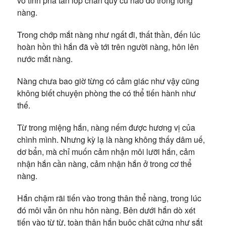
vô tình phá tan lớp chắn quy củ nào đó trong lòng
nàng.
Trong chớp mắt nàng như ngất đi, thất thần, đến lúc
hoàn hồn thì hắn đã về tới trên người nàng, hôn lên
nước mắt nàng.
Nàng chưa bao giờ từng có cảm giác như vậy cũng
không biết chuyện phòng the có thể tiến hành như
thế.
Từ trong miệng hắn, nàng nếm được hương vị của
chình mình. Nhưng kỳ lạ là nàng không thấy dâm uế,
dơ bẩn, mà chỉ muốn cảm nhận môi lưỡi hắn, cảm
nhận hắn cần nàng, cảm nhận hắn ở trong cơ thể
nàng.
Hắn chậm rãi tiến vào trong thân thể nàng, trong lúc
đó môi vẫn ôn nhu hôn nàng. Bên dưới hắn dò xét
tiến vào từ từ, toàn thân hắn buộc chặt cứng như sắt