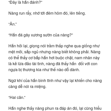
“Đây là hắn đánh?”
Nàng run rẩy, nhớ tới đêm hôm đó, lên tiếng.
“Ân.”
“Hắn đá gãy xương sườn của nàng?”
Hắn hỏi lại, giọng nói trầm thấp nghe qua giống như
mệt mỏi, sắp ngủ nhưng nàng biết không phải. Nàng
có thể thấy cơ bắp hắn hơi buộc chặt, nam nhân này
là kẻ lừa đảo tài tình, nàng đã thấy hắn đối với con
ngựa bị thương kia như thế nào dỗ dành.
Ngữ khí của hắn bình tĩnh như vậy lại khiến cho nàng
càng dễ nói ra miệng.
“Hai căn.”
Hắn nghe thấy nàng phun ra đáp án đó, lại cũng hiểu