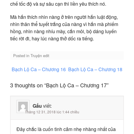
chế tốc độ và sự sâu cạn thì liền yêu thích nó.
Mà hắn thích nhìn nàng ở trên người hắn luật động,
nhìn thân thể tuyết trắng của nàng vì hắn mà phiếm
hồng, nhìn nàng nhíu mày, cắn môi, bộ dáng luyến
tiếc rời đi, hay lúc nàng thở dốc ra tiếng.
Posted in
Truyện edit
Điều
Bạch Lộ Ca – Chương 16
Bạch Lộ Ca – Chương 18
hướng
3 thoughts on “
Bạch Lộ Ca – Chương 17
”
bài
viết
Gấu
viết:
Tháng 12 31, 2018 lúc 1:44 chiều
Đây chắc là cuốn tình cảm nhẹ nhàng nhất của