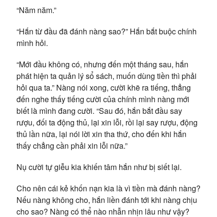
“Năm năm.”
“Hắn từ đầu đã đánh nàng sao?” Hắn bắt buộc chính
mình hỏi.
“Mới đầu không có, nhưng đến một tháng sau, hắn
phát hiện ta quản lý sổ sách, muốn dùng tiền thì phải
hỏi qua ta.” Nàng nói xong, cười khẽ ra tiếng, thẳng
đến nghe thấy tiếng cười của chính mình nàng mới
biết là mình đang cười. “Sau đó, hắn bắt đầu say
rượu, đối ta động thủ, lại xin lỗi, rồi lại say rượu, động
thủ lần nữa, lại nói lời xin tha thứ, cho đến khi hắn
thấy chẳng cần phải xin lỗi nữa.”
Nụ cười tự giễu kia khiến tâm hắn như bị siết lại.
Cho nên cái kẻ khốn nạn kia là vì tiền mà đánh nàng?
Nếu nàng không cho, hắn liền đánh tới khi nàng chịu
cho sao? Nàng có thể nào nhẫn nhịn lâu như vậy?