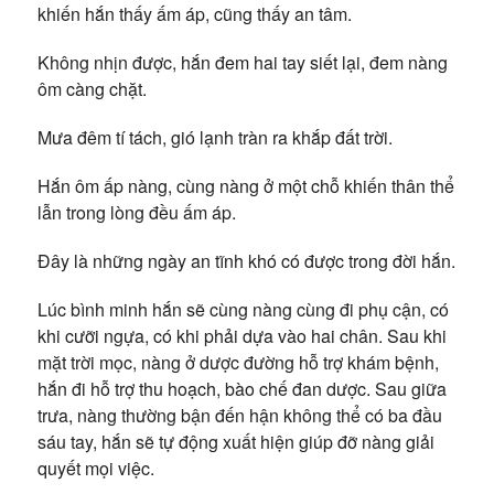
khiến hắn thấy ấm áp, cũng thấy an tâm.
Không nhịn được, hắn đem hai tay siết lại, đem nàng
ôm càng chặt.
Mưa đêm tí tách, gió lạnh tràn ra khắp đất trời.
Hắn ôm ấp nàng, cùng nàng ở một chỗ khiến thân thể
lẫn trong lòng đều ấm áp.
Đây là những ngày an tĩnh khó có được trong đời hắn.
Lúc bình minh hắn sẽ cùng nàng cùng đi phụ cận, có
khi cưỡi ngựa, có khi phải dựa vào hai chân. Sau khi
mặt trời mọc, nàng ở dược đường hỗ trợ khám bệnh,
hắn đi hỗ trợ thu hoạch, bào chế đan dược. Sau giữa
trưa, nàng thường bận đến hận không thể có ba đầu
sáu tay, hắn sẽ tự động xuất hiện giúp đỡ nàng giải
quyết mọi việc.