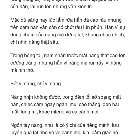
của hắn, lại run lên nhưng vẫn kiên trì.
Mặc dù sáng nay lúc tắm rửa hắn đã cạo râu nhưng
trên cằm hắn vẫn còn có chút râu lún phún. Hắn vì sự
đụng chạm của nàng mà dừng lại, không nhúc nhích,
chỉ nhìn nàng thật sâu.
Trong bóng tối, nam nhân trước mắt nàng thật cao lớn
cường tráng, nhưng hắn vì nàng mà run rẩy, vì nàng
mà nín thở.
Bởi vì nàng, chỉ vì nàng.
Nàng nhịn không được, trong đêm tối sờ soạng mặt
hắn, chiếc cằm ngay ngắn, mũi cao thẳng, đến hai
mắt, lông mi, khóe miệng và cả cánh môi.
Ngón tay nàng, như là có ý chí của riêng mình, lưu
luyến qua lại nhẹ vỗ về cánh môi kia, cảm giác hô