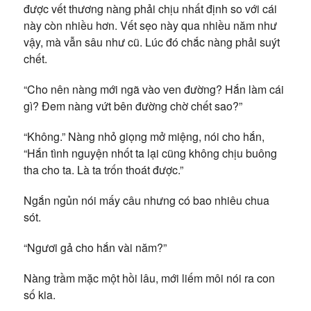
được vết thương nàng phải chịu nhất định so với cái
này còn nhiều hơn. Vết sẹo này qua nhiều năm như
vậy, mà vẫn sâu như cũ. Lúc đó chắc nàng phải suýt
chết.
“Cho nên nàng mới ngã vào ven đường? Hắn làm cái
gì? Đem nàng vứt bên đường chờ chết sao?”
“Không.” Nàng nhỏ giọng mở miệng, nói cho hắn,
“Hắn tình nguyện nhốt ta lại cũng không chịu buông
tha cho ta. Là ta trốn thoát được.”
Ngắn ngủn nói mấy câu nhưng có bao nhiêu chua
sót.
“Ngươi gả cho hắn vài năm?”
Nàng trầm mặc một hồi lâu, mới liếm môi nói ra con
số kia.