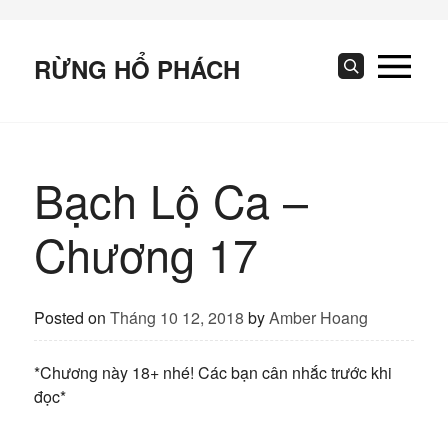
Skip
to
content
RỪNG HỔ PHÁCH
Search
Bạch Lộ Ca –
Chương 17
Posted on
Tháng 10 12, 2018
by
Amber Hoang
*Chương này 18+ nhé! Các bạn cân nhắc trước khi
đọc*