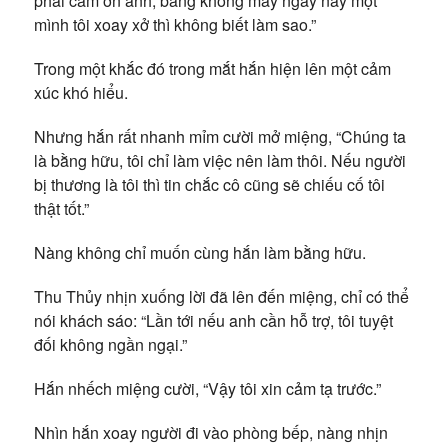
phải cám ơn anh, bằng không mấy ngày nay một
mình tôi xoay xở thì không biết làm sao.”
Trong một khắc đó trong mắt hắn hiện lên một cảm
xúc khó hiểu.
Nhưng hắn rất nhanh mỉm cười mở miệng, “Chúng ta
là bằng hữu, tôi chỉ làm việc nên làm thôi. Nếu người
bị thương là tôi thì tin chắc cô cũng sẽ chiếu cố tôi
thật tốt.”
Nàng không chỉ muốn cùng hắn làm bằng hữu.
Thu Thủy nhịn xuống lời đã lên đến miệng, chỉ có thể
nói khách sáo: “Lần tới nếu anh cần hỗ trợ, tôi tuyệt
đối không ngần ngại.”
Hắn nhếch miệng cười, “Vậy tôi xin cảm tạ trước.”
Nhìn hắn xoay người đi vào phòng bếp, nàng nhịn