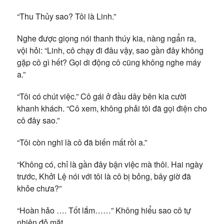
“Thu Thủy sao? Tôi là Linh.”
Nghe được giọng nói thanh thúy kia, nàng ngẩn ra,
vội hỏi: “Linh, cô chạy đi đâu vậy, sao gần đây không
gặp cô gì hết? Gọi di động cô cũng không nghe máy
a.”
“Tôi có chút việc.” Cô gái ở đầu dây bên kia cười
khanh khách. “Cô xem, không phải tôi đã gọi điện cho
cô đây sao.”
“Tôi còn nghĩ là cô đã biến mất rồi a.”
“Không có, chỉ là gần đây bận việc mà thôi. Hai ngày
trước, Khởi Lệ nói với tôi là cô bị bỏng, bây giờ đã
khỏe chưa?”
“Hoàn hảo …. Tốt lắm……” Không hiểu sao cô tự
nhiên đỏ mặt.