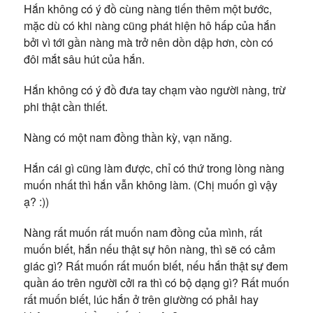
Hắn không có ý đồ cùng nàng tiến thêm một bước,
mặc dù có khi nàng cũng phát hiện hô hấp của hắn
bởi vì tới gần nàng mà trở nên dồn dập hơn, còn có
đôi mắt sâu hút của hắn.
Hắn không có ý đồ đưa tay chạm vào người nàng, trừ
phi thật cần thiết.
Nàng có một nam đồng thần kỳ, vạn năng.
Hắn cái gì cũng làm được, chỉ có thứ trong lòng nàng
muốn nhất thì hắn vẫn không làm.
(Chị muốn gì vậy
ạ? :))
Nàng rất muốn rất muốn nam đồng của mình, rất
muốn biết, hắn nếu thật sự hôn nàng, thì sẽ có cảm
giác gì? Rất muốn rất muốn biết, nếu hắn thật sự đem
quần áo trên người cởi ra thì có bộ dạng gì? Rất muốn
rất muốn biết, lúc hắn ở trên giường có phải hay