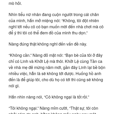
mò hỏi.
Nhìn tiểu nữ nhân đang cuộn người trong cái chăn
của mình, hắn mở miệng nói: “Không, tôi đột nhiên
nghĩ tới nếu cô có bạn muốn mời đến nhà chơi mà cô
để ý thì tôi có thể đem đồ của mình thu dọn.”
Nàng đúng thật không nghĩ đến vấn đề này.
“Không cần.” Nàng đỏ mặt nói: “Bạn bè của tôi ở đây
chỉ có Linh và Khởi Lệ mà thôi. Khởi Lệ cùng Tần ca
về nhà mẹ đẻ mừng năm mới, gần đây Linh lại bề bộn
nhiều việc, hẳn là sẽ không tới được. Huống hồ anh
đến là để giúp tôi, cho dù họ có tới thì cũng sẽ không
nói gì.
Hắn nhìn nàng nói, “Cô không ngại là tốt rồi.”
“Tôi không ngại.” Nàng mỉm cười, “Thật sự, tôi còn