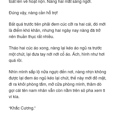
toát lên vẻ hoạt nộn. Nàng hai mắt sáng ngời.
Đúng vậy, nàng cần hỗ trợ!
Bất quá trước tiên phải đem cúc cởi ra hai cái, đó mới
là điểm khó khăn, nhưng hai ngày nay nàng đã trở
nên thuần thục rất nhiều.
Tháo hai cúc áo xong, nàng lại kéo áo ngủ ra trước
một chút, lại đưa tay nới nới cổ áo. Ách, hình như hơi
quá rồi.
Nhìn mình sắp lộ nửa ngực đến nơi, nàng nhịn không
được lại đem áo ngủ kéo lại chút, thế này mới đỏ mặt,
đi ra khỏi phòng tắm, mở cửa phòng mình, thăm dò
gọi cái tên nam nhân vẫn còn nằm trên sô pha xem ti
vi kia.
“Khắc Cương.”