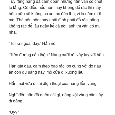
Tuy rằng nàng đã cam đoan nhưng hắn vẫn có chút
lo lắng. Có điều nếu hôm nay không đổ rác thì mấy
hôm nữa sẽ không có xe rác đến thu, vì là năm mới
mà. Thế nên hôm nay nhất định phải đổ rác, bằng
không rác để lâu ngày kể cả trời lạnh thì vẫn có mùi
nha.
“Tôi ra ngoài đây.” Hắn nói.
“Trên đường cẩn thận.” Nàng cười rồi vẫy tay với hắn.
Hắn gật đầu, cầm theo bao rác lớn cùng với đồ nấu
ăn còn dư sáng nay, mở cửa đi xuống lầu.
Hắn mới vừa đi thì điện thoại của nàng liền vang.
Nghĩ đến hắn đã quên cái gì, nàng vội vàng cầm lấy
di động.
“Uy?”