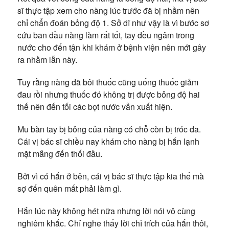
sĩ thực tập xem cho nàng lúc trước đã bị nhầm nên
chỉ chẩn đoán bỏng độ 1. Sở dĩ như vậy là vì bước sơ
cứu ban đầu nàng làm rất tốt, tay đều ngâm trong
nước cho đến tận khi khám ở bệnh viện nên mới gây
ra nhầm lẫn này.
Tuy rằng nàng đã bôi thuốc cũng uống thuốc giảm
đau rồi nhưng thuốc đó không trị được bỏng độ hai
thế nên đến tối các bọt nước vẫn xuất hiện.
Mu bàn tay bị bỏng của nàng có chỗ còn bị tróc da.
Cái vị bác sĩ chiều nay khám cho nàng bị hắn lạnh
mặt mắng đến thối đầu.
Bởi vì có hắn ở bên, cái vị bác sĩ thực tập kia thế mà
sợ đến quên mất phải làm gì.
Hắn lúc này không hét nữa nhưng lời nói vô cùng
nghiêm khắc. Chỉ nghe thấy lời chỉ trích của hắn thôi,