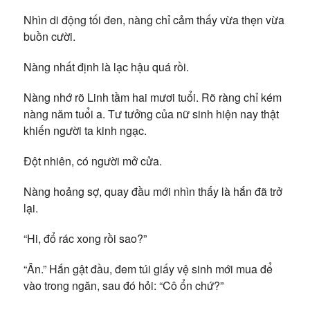
Nhìn di động tối đen, nàng chỉ cảm thấy vừa thẹn vừa
buồn cười.
Nàng nhất định là lạc hậu quá rồi.
Nàng nhớ rõ Linh tầm hai mươi tuổi. Rõ ràng chỉ kém
nàng năm tuổi a. Tư tưởng của nữ sinh hiện nay thật
khiến người ta kinh ngạc.
Đột nhiên, có người mở cửa.
Nàng hoảng sợ, quay đầu mới nhìn thấy là hắn đã trở
lại.
“Hi, đổ rác xong rồi sao?”
“Ân.” Hắn gật đầu, đem túi giấy vệ sinh mới mua để
vào trong ngăn, sau đó hỏi: “Cô ổn chứ?”