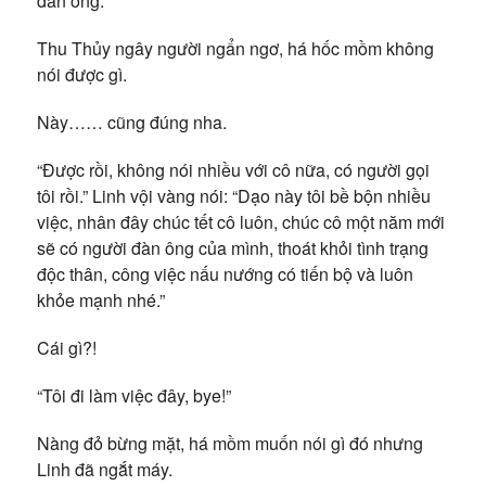
đàn ông.”
Thu Thủy ngây người ngẩn ngơ, há hốc mồm không
nói được gì.
Này…… cũng đúng nha.
“Được rồi, không nói nhiều với cô nữa, có người gọi
tôi rồi.” Linh vội vàng nói: “Dạo này tôi bề bộn nhiều
việc, nhân đây chúc tết cô luôn, chúc cô một năm mới
sẽ có người đàn ông của mình, thoát khỏi tình trạng
độc thân, công việc nấu nướng có tiến bộ và luôn
khỏe mạnh nhé.”
Cái gì?!
“Tôi đi làm việc đây, bye!”
Nàng đỏ bừng mặt, há mồm muốn nói gì đó nhưng
Linh đã ngắt máy.