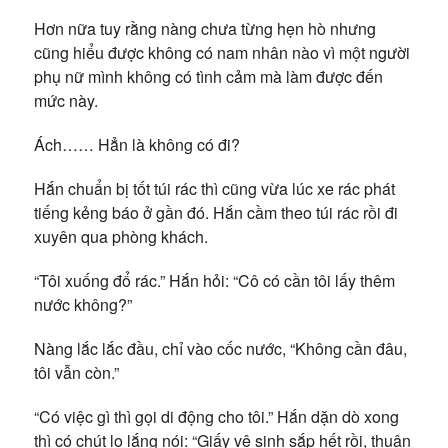
Hơn nữa tuy rằng nàng chưa từng hẹn hò nhưng
cũng hiểu được không có nam nhân nào vì một người
phụ nữ mình không có tình cảm mà làm được đến
mức này.
Ách…… Hẳn là không có đi?
Hắn chuẩn bị tốt túi rác thì cũng vừa lúc xe rác phát
tiếng kẻng báo ở gần đó. Hắn cầm theo túi rác rồi đi
xuyên qua phòng khách.
“Tôi xuống đổ rác.” Hắn hỏi: “Cô có cần tôi lấy thêm
nước không?”
Nàng lắc lắc đầu, chỉ vào cốc nước, “Không cần đâu,
tôi vẫn còn.”
“Có việc gì thì gọi di động cho tôi.” Hắn dặn dò xong
thì có chút lo lắng nói: “Giấy vệ sinh sắp hết rồi, thuận