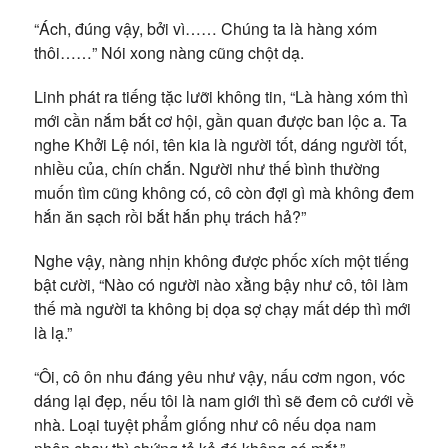
“Ách, đúng vậy, bởi vì…… Chúng ta là hàng xóm
thôi……” Nói xong nàng cũng chột dạ.
Linh phát ra tiếng tặc lưỡi không tin, “Là hàng xóm thì
mới cần nắm bắt cơ hội, gần quan được ban lộc a. Ta
nghe Khởi Lệ nói, tên kia là người tốt, dáng người tốt,
nhiều của, chín chắn. Người như thế bình thường
muốn tìm cũng không có, cô còn đợi gì mà không đem
hắn ăn sạch rồi bắt hắn phụ trách hả?”
Nghe vậy, nàng nhịn không được phốc xích một tiếng
bật cười, “Nào có người nào xằng bậy như cô, tôi làm
thế mà người ta không bị dọa sợ chạy mất dép thì mới
là lạ.”
“Ôi, cô ôn nhu đáng yêu như vậy, nấu cơm ngon, vóc
dáng lại đẹp, nếu tôi là nam giới thì sẽ đem cô cưới về
nhà. Loại tuyệt phẩm giống như cô nếu dọa nam