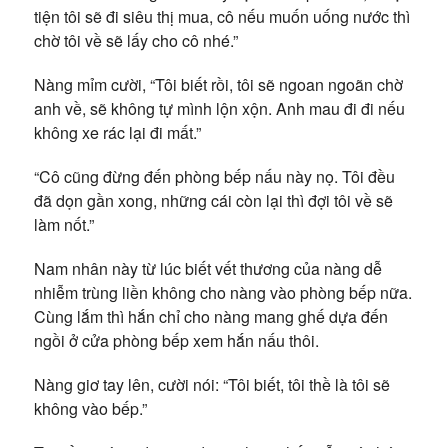
tiện tôi sẽ đi siêu thị mua, cô nếu muốn uống nước thì
chờ tôi về sẽ lấy cho cô nhé.”
Nàng mỉm cười, “Tôi biết rồi, tôi sẽ ngoan ngoãn chờ
anh về, sẽ không tự mình lộn xộn. Anh mau đi đi nếu
không xe rác lại đi mất.”
“Cô cũng đừng đến phòng bếp nấu này nọ. Tôi đều
đã dọn gần xong, những cái còn lại thì đợi tôi về sẽ
làm nốt.”
Nam nhân này từ lúc biết vết thương của nàng dễ
nhiễm trùng liền không cho nàng vào phòng bếp nữa.
Cùng lắm thì hắn chỉ cho nàng mang ghế dựa đến
ngồi ở cửa phòng bếp xem hắn nấu thôi.
Nàng giơ tay lên, cười nói: “Tôi biết, tôi thề là tôi sẽ
không vào bếp.”