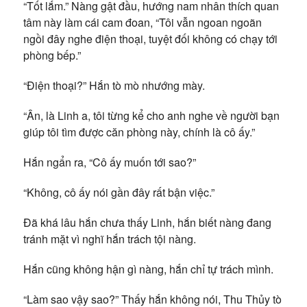
“Tốt lắm.” Nàng gật đầu, hướng nam nhân thích quan
tâm này làm cái cam đoan, “Tôi vẫn ngoan ngoãn
ngồi đây nghe điện thoại, tuyệt đối không có chạy tới
phòng bếp.”
“Điện thoại?” Hắn tò mò nhướng mày.
“Ân, là Linh a, tôi từng kể cho anh nghe về người bạn
giúp tôi tìm được căn phòng này, chính là cô ấy.”
Hắn ngẩn ra, “Cô ấy muốn tới sao?”
“Không, cô ấy nói gần đây rất bận việc.”
Đã khá lâu hắn chưa thấy Linh, hắn biết nàng đang
tránh mặt vì nghĩ hắn trách tội nàng.
Hắn cũng không hận gì nàng, hắn chỉ tự trách mình.
“Làm sao vậy sao?” Thấy hắn không nói, Thu Thủy tò