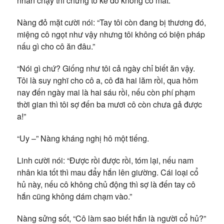
nhân chạy thì chứng tỏ kẻ đó không có mắt.”
Nàng đỏ mặt cười nói: “Tay tôi còn đang bị thương đó,
miệng cô ngọt như vậy nhưng tôi không có biện pháp
nấu gì cho cô ăn đâu.”
“Nói gì chứ? Giống như tôi cả ngày chỉ biết ăn vậy.
Tôi là suy nghĩ cho cô a, cô đã hai lăm rồi, qua hôm
nay đến ngày mai là hai sáu rồi, nếu còn phí phạm
thời gian thì tôi sợ đến ba mươi cô còn chưa gả được
a!”
“Uy –” Nàng kháng nghị hô một tiếng.
Linh cười nói: “Được rồi được rồi, tóm lại, nếu nam
nhân kia tốt thì mau đẩy hắn lên giường. Cái loại cổ
hủ này, nếu cô không chủ động thì sợ là đến tay cô
hắn cũng không dám chạm vào.”
Nàng sửng sốt, “Cô làm sao biết hắn là người cổ hủ?”