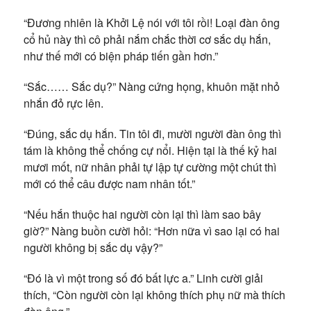
“Đương nhiên là Khởi Lệ nói với tôi rồi! Loại đàn ông
cổ hủ này thì cô phải nắm chắc thời cơ sắc dụ hắn,
như thế mới có biện pháp tiến gần hơn.”
“Sắc…… Sắc dụ?” Nàng cứng họng, khuôn mặt nhỏ
nhắn đỏ rực lên.
“Đúng, sắc dụ hắn. Tin tôi đi, mười người đàn ông thì
tám là không thể chống cự nổi. Hiện tại là thế kỷ hai
mươi mốt, nữ nhân phải tự lập tự cường một chút thì
mới có thể câu được nam nhân tốt.”
“Nếu hắn thuộc hai người còn lại thì làm sao bây
giờ?” Nàng buồn cười hỏi: “Hơn nữa vì sao lại có hai
người không bị sắc dụ vậy?”
“Đó là vì một trong số đó bất lực a.” Linh cười giải
thích, “Còn người còn lại không thích phụ nữ mà thích