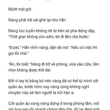
Mười một giờ.
Nàng phải trả cái ghế lại cho hắn.
Nàng lưu luyến không rời từ trên sô pha đứng dậy,
“Thời gian không còn sớm, tôi đi tắm rửa trước.”
“Được.” Hắn nhìn nàng, dặn dò nói: “Nếu có việc thì
gọi tôi nhé.”
“Ân, tôi biết.” Nàng đi trở về phòng, vừa vào cửa, liền
nhịn không được thở dài.
Bởi vì tay bị băng bó nên nàng đã có thể tự mình cởi
quần áo, trước hôm nay nàng cũng không nghĩ
chuyện này sẽ làm người ta hối hận a.
Cởi quần áo xong nàng đứng ở trong phòng tắm, mở
vòi hoa sen rồi nhanh chóng tắm rửa, rồi lại đem một