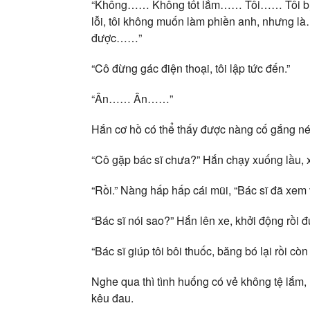
“Không…… Không tốt lắm…… Tôi…… Tôi bị 
lỗi, tôi không muốn làm phiền anh, nhưng l
được……”
“Cô đừng gác điện thoại, tôi lập tức đến.”
“Ân…… Ân……”
Hắn cơ hồ có thể thấy được nàng cố gắng nén
“Cô gặp bác sĩ chưa?” Hắn chạy xuống lầu, 
“Rồi.” Nàng hấp hấp cái mũi, “Bác sĩ đã xem v
“Bác sĩ nói sao?” Hắn lên xe, khởi động rồi đú
“Bác sĩ giúp tôi bôi thuốc, băng bó lại rồi cò
Nghe qua thì tình huống có vẻ không tệ lắm
kêu đau.