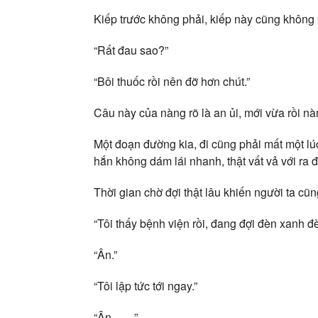
Kiếp trước không phải, kiếp này cũng không 
“Rất đau sao?”
“Bôi thuốc rồi nên đỡ hơn chút.”
Câu này của nàng rõ là an ủi, mới vừa rồi n
Một đoạn đường kia, đi cũng phải mất một lúc
hắn không dám lái nhanh, thật vất vả với ra 
Thời gian chờ đợi thật lâu khiến người ta cũ
“Tôi thấy bệnh viện rồi, đang đợi đèn xanh đè
“Ân.”
“Tôi lập tức tới ngay.”
“Ân……”