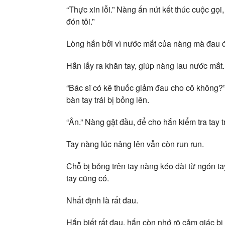
“Thực xin lỗi.” Nàng ấn nút kết thúc cuộc g
đón tôi.”
Lòng hắn bởi vì nước mắt của nàng mà đau đ
Hắn lấy ra khăn tay, giúp nàng lau nước mắt.
“Bác sĩ có kê thuốc giảm đau cho cô không?
bàn tay trái bị bỏng lên.
“Ân.” Nàng gật đầu, để cho hắn kiểm tra tay t
Tay nàng lúc nâng lên vẫn còn run run.
Chỗ bị bỏng trên tay nàng kéo dài từ ngón ta
tay cũng có.
Nhất định là rất đau.
Hắn biết rất đau, hắn còn nhớ rõ cảm giác bị 