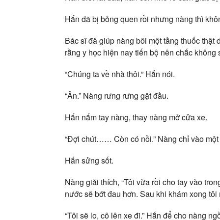
Hắn đã bị bỏng quen rồi nhưng nàng thì khô
Bác sĩ đã giúp nàng bôi một tầng thuốc thật d
rằng y học hiện nay tiến bộ nên chắc không 
“Chúng ta về nhà thôi.” Hắn nói.
“Ân.” Nàng rưng rưng gật đầu.
Hắn nắm tay nàng, thay nàng mở cửa xe.
“Đợi chút…… Còn có nồi.” Nàng chỉ vào một c
Hắn sửng sốt.
Nàng giải thích, “Tôi vừa rồi cho tay vào tro
nước sẽ bớt đau hơn. Sau khi khám xong tôi 
“Tôi sẽ lo, cô lên xe đi.” Hắn để cho nàng ng