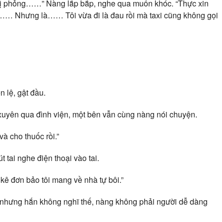
phỏng……” Nàng lắp bắp, nghe qua muốn khóc. “Thực xin
à…… Nhưng là…… Tôi vừa đi là đau rồi mà taxi cũng không gọi
 lệ, gật đầu.
xuyên qua đình viện, một bên vẫn cùng nàng nói chuyện.
à cho thuốc rồi.”
t tai nghe điện thoại vào tai.
n kê đơn bảo tôi mang về nhà tự bôi.”
, nhưng hắn không nghĩ thế, nàng không phải người dễ dàng