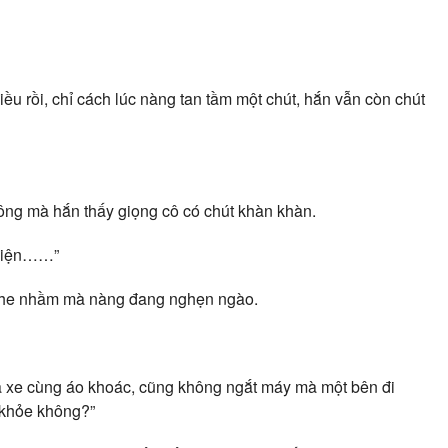
iều rồi, chỉ cách lúc nàng tan tầm một chút, hắn vẫn còn chút
ông mà hắn thấy giọng cô có chút khàn khàn.
 viện……”
nghe nhầm mà nàng đang nghẹn ngào.
óa xe cùng áo khoác, cũng không ngắt máy mà một bên đi
 khỏe không?”