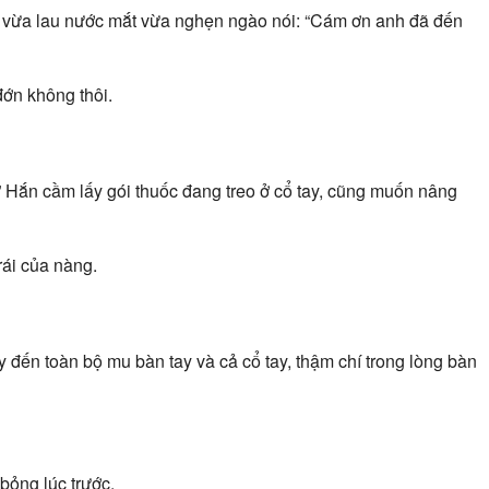
ọi, vừa lau nước mắt vừa nghẹn ngào nói: “Cám ơn anh đã đến
ớn không thôi.
” Hắn cầm lấy gói thuốc đang treo ở cổ tay, cũng muốn nâng
rái của nàng.
y đến toàn bộ mu bàn tay và cả cổ tay, thậm chí trong lòng bàn
bỏng lúc trước.