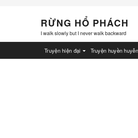
Skip
to
content
RỪNG HỔ PHÁCH
I walk slowly but I never walk backward
Truyện hiện đại
Truyện huyền huyễ