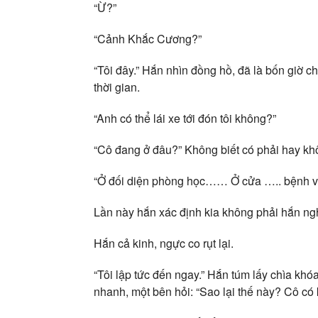
“Ừ?”
“Cảnh Khắc Cương?”
“Tôi đây.” Hắn nhìn đồng hồ, đã là bốn giờ ch
thời gian.
“Anh có thể lái xe tới đón tôi không?”
“Cô đang ở đâu?” Không biết có phải hay kh
“Ở đối diện phòng học…… Ở cửa ….. bệnh
Lần này hắn xác định kia không phải hắn 
Hắn cả kinh, ngực co rụt lại.
“Tôi lập tức đến ngay.” Hắn túm lấy chìa kh
nhanh, một bên hỏi: “Sao lại thế này? Cô có