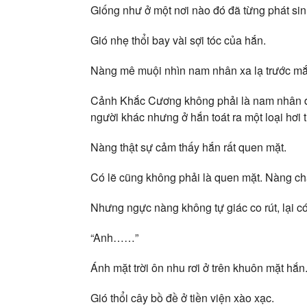
Giống như ở một nơi nào đó đã từng phát si
Gió nhẹ thổi bay vài sợi tóc của hắn.
Nàng mê muội nhìn nam nhân xa lạ trước mắt
Cảnh Khắc Cương không phải là nam nhân đẹp
người khác nhưng ở hắn toát ra một loại hơi t
Nàng thật sự cảm thấy hắn rất quen mặt.
Có lẽ cũng không phải là quen mặt. Nàng ch
Nhưng ngực nàng không tự giác co rút, lại có 
“Anh……”
Ánh mặt trời ôn nhu rơi ở trên khuôn mặt hắn
Gió thổi cây bồ đề ở tiền viện xào xạc.