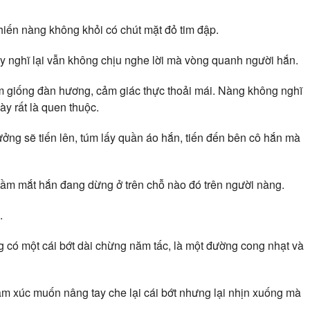
iến nàng không khỏi có chút mặt đỏ tim đập.
uy nghĩ lại vẫn không chịu nghe lời mà vòng quanh người hắn.
ểm giống đàn hương, cảm giác thực thoải mái. Nàng không nghĩ
y rất là quen thuộc.
tưởng sẽ tiến lên, túm lấy quần áo hắn, tiến đến bên cô hắn mà
tầm mắt hắn đang dừng ở trên chỗ nào đó trên người nàng.
.
ng có một cái bớt dài chừng năm tấc, là một đường cong nhạt và
ảm xúc muốn nâng tay che lại cái bớt nhưng lại nhịn xuống mà