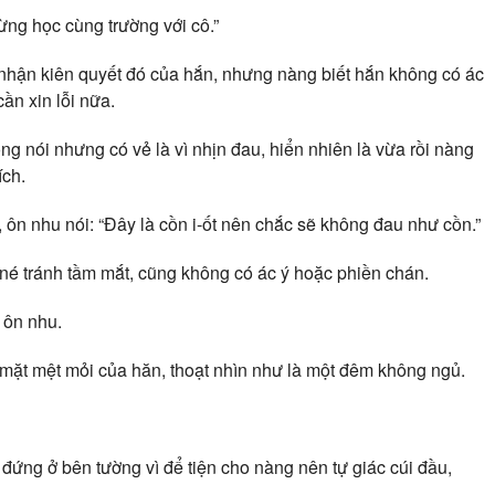
ừng học cùng trường với cô.”
 nhận kiên quyết đó của hắn, nhưng nàng biết hắn không có ác
ần xin lỗi nữa.
g nói nhưng có vẻ là vì nhịn đau, hiển nhiên là vừa rồi nàng
ích.
ôn nhu nói: “Đây là cồn i-ốt nên chắc sẽ không đau như cồn.”
é tránh tầm mắt, cũng không có ác ý hoặc phiền chán.
 ôn nhu.
mặt mệt mỏi của hăn, thoạt nhìn như là một đêm không ngủ.
đứng ở bên tường vì để tiện cho nàng nên tự giác cúi đầu,