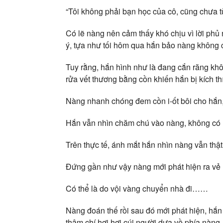
“Tôi không phải bạn học của cô, cũng chưa t
Có lẽ nàng nên cảm thấy khó chịu vì lời phủ
ý, tựa như tối hôm qua hắn bảo nàng không c
Tuy rằng, hắn hình như là đang cắn răng khôn
rửa vết thương bằng cồn khiến hắn bị kích th
Nàng nhanh chóng đem cồn i-ốt bôi cho hắn, 
Hắn vẫn nhìn chăm chú vào nàng, không có n
Trên thực tế, ánh mắt hắn nhìn nàng vẫn thật
Đứng gần như vậy nàng mới phát hiện ra vẻ 
Có thể là do vội vàng chuyển nhà đi……
Nàng đoán thế rồi sau đó mới phát hiện, hắn 
thậm chí hơi hơi cúi người dựa về phía nàng.