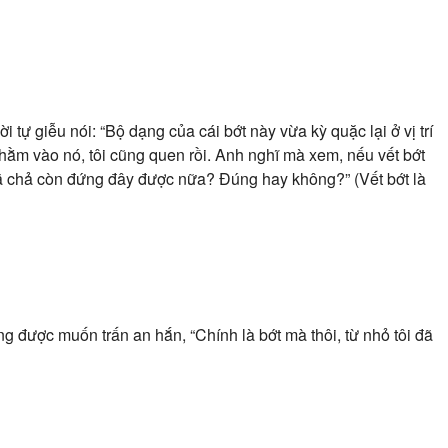
ự giễu nói: “Bộ dạng của cái bớt này vừa kỳ quặc lại ở vị trí
ằm vào nó, tôi cũng quen rồi. Anh nghĩ mà xem, nếu vết bớt
ôi đã chả còn đứng đây được nữa? Đúng hay không?”
(Vết bớt là
g được muốn trấn an hắn, “Chính là bớt mà thôi, từ nhỏ tôi đã