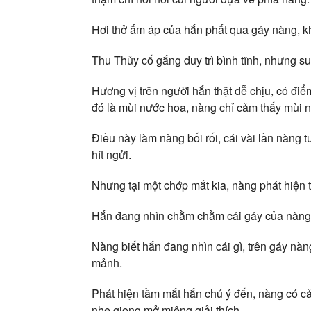
Hơi thở ấm áp của hắn phất qua gáy nàng, kh
Thu Thủy cố gắng duy trì bình tĩnh, nhưng s
Hương vị trên người hắn thật dễ chịu, có đi
đó là mùi nước hoa, nàng chỉ cảm thấy mùi nà
Điều này làm nàng bối rối, cái vài lần nàng 
hít ngửi.
Nhưng tại một chớp mắt kia, nàng phát hiện 
Hắn đang nhìn chằm chằm cái gáy của nàng
Nàng biết hắn đang nhìn cái gì, trên gáy nà
mảnh.
Phát hiện tầm mắt hắn chú ý đến, nàng có c
nhẹ giọng mở miệng giải thích.