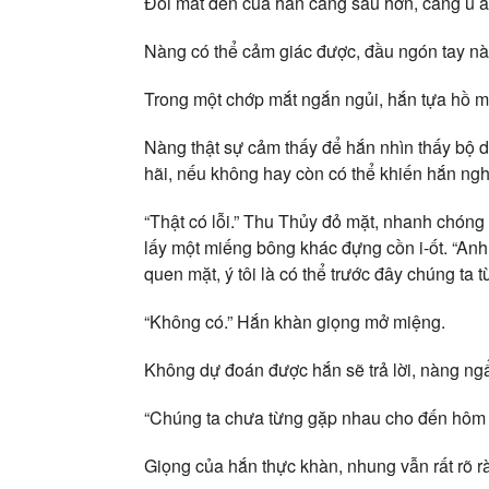
Đôi mắt đen của hắn càng sâu hơn, càng u 
Nàng có thể cảm giác được, đầu ngón tay nà
Trong một chớp mắt ngắn ngủi, hắn tựa hồ m
Nàng thật sự cảm thấy để hắn nhìn thấy bộ d
hãi, nếu không hay còn có thể khiến hắn ngh
“Thật có lỗi.” Thu Thủy đỏ mặt, nhanh chóng t
lấy một miếng bông khác đựng cồn i-ốt. “Anh 
quen mặt, ý tôi là có thể trước đây chúng t
“Không có.” Hắn khàn giọng mở miệng.
Không dự đoán được hắn sẽ trả lời, nàng ng
“Chúng ta chưa từng gặp nhau cho đến hôm 
Giọng của hắn thực khàn, nhung vẫn rất rõ r