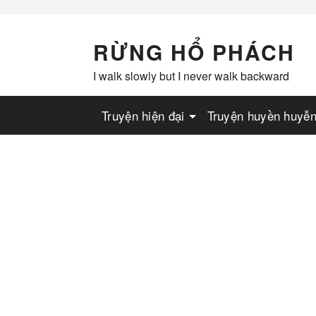
Skip
to
content
RỪNG HỔ PHÁCH
I walk slowly but I never walk backward
Truyện hiện đại
Truyện huyền huyễ