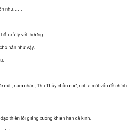
a ôn nhu……
hắn xử lý vết thương.
 cho hắn như vậy.
u.
ớc mặt, nam nhân, Thu Thủy chần chờ, nói ra một vấn đề chính
đạo thiên lôi giáng xuống khiến hắn cả kinh.