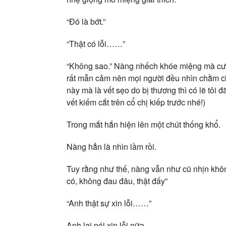
“Đó là bớt.”
“Thật có lỗi……”
“Không sao.” Nàng nhếch khóe miệng mà cười t
rất mẫn cảm nên mọi người đều nhìn chằm ch
này mà là vết sẹo do bị thương thì có lẽ t
vết kiếm cắt trên cổ chị kiếp trước nhé!)
Trong mắt hắn hiện lên một chút thống khổ.
Nàng hẳn là nhìn lầm rồi.
Tuy rằng như thế, nàng vẫn như cũ nhịn khôn
có, không đau đâu, thật đấy”
“Anh thật sự xin lỗi……”
Anh lại nói xin lỗi nữa.