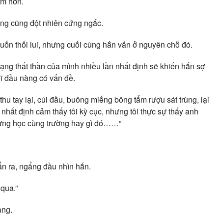
ám hơn.
ng cũng đột nhiên cứng ngắc.
uốn thối lui, nhưng cuối cùng hắn vẫn ở nguyên chỗ đó.
ạng thất thần của mình nhiều lần nhất định sẽ khiến hắn sợ
ĩ đầu nàng có vấn đề.
hu tay lại, cúi đầu, buông miếng bông tẩm rượu sát trùng, lại
nhất định cảm thấy tôi kỳ cục, nhưng tôi thực sự thấy anh
a từng học cùng trường hay gì đó……”
ẩn ra, ngẩng đầu nhìn hắn.
qua.”
àng.