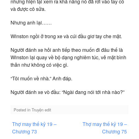
nhưng hiện tại xem ra khả năng nó đã rơi vào tay cô
và được cô sửa.
Nhưng anh lại……
Winston ngồi ở trong xe và cúi đầu giơ tay che mặt.
Người đánh xe hỏi anh tiếp theo muốn đi đâu thế là
Winston lại quay về bộ dạng nghiêm túc, vẻ mặt bình
thản như không có việc gì.
“Tôi muốn về nhà.” Anh đáp.
Người đánh xe vò đầu: “Ngài đang nói tới nhà nào?”
Posted in
Truyện edit
Điều
Thợ may thế kỷ 19 –
Thợ may thế kỷ 19 –
hướng
Chương 73
Chương 75