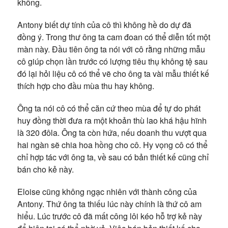
không.
Antony biết dự tính của cô thì không hề do dự đã
đồng ý. Trong thư ông ta cam đoan có thể diễn tốt một
màn này. Đầu tiên ông ta nói với cô rằng những mẫu
cô giúp chọn lần trước có lượng tiêu thụ không tệ sau
đó lại hỏi liệu cô có thể vẽ cho ông ta vài mẫu thiết kế
thích hợp cho đầu mùa thu hay không.
Ông ta nói cô có thể căn cứ theo mùa để tự do phát
huy đồng thời đưa ra một khoản thù lao khá hậu hĩnh
là 320 đôla. Ông ta còn hứa, nếu doanh thu vượt qua
hai ngàn sẽ chia hoa hồng cho cô. Hy vọng cô có thể
chỉ hợp tác với ông ta, về sau có bản thiết kế cũng chỉ
bán cho kẻ này.
Eloise cũng không ngạc nhiên với thành công của
Antony. Thứ ông ta thiếu lúc này chính là thứ cô am
hiểu. Lúc trước cô đã mất công lôi kéo hỗ trợ kẻ này