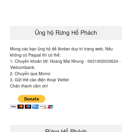
bài
viết
Ủng hộ Rừng Hổ Phách
Mong các bạn ủng hộ để Amber duy trì trang web. Nếu
không có Paypal thì có thể:
1. Chuyển khoản tới: Hoang Mai Nhung - 0021002033624 -
Vietcombank.
2. Chuyển qua Momo
3. Gửi thẻ cào điện thoại Viettel
Chân thành cảm ơn!
Rừng Hổ Phách