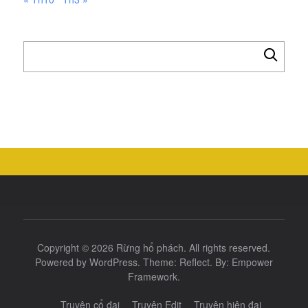
Tìm
kiếm
cho:
Copyright © 2026
Rừng hổ phách
. All rights reserved.
Powered by
WordPress
. Theme:
Reflect
. By:
Empower
Framework
.
Truyện cổ đại
Truyện Edit
Truyện hiện đại