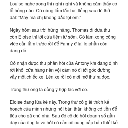
Louise nghe xong thì nghĩ nghĩ và không cảm thấy có
lỗ hổng nào. Cô nàng tấm tắc hai tiếng sau đó thở
dài: “May mà chị không đắc tội em.”
Ngày hôm sau trời hửng nắng. Thomas đi đưa thư
còn Eloise thì tới cửa tiệm từ sớm. Cô làm xong công
việc cần lầm trước rồi để Fanny ở lại lo phần còn
dang dở.
Cô nhận được thư phản hồi của Antony khi đang định
rời khỏi cửa hàng nên vội cầm nó đi tới góc đường
vẫy một chiếc xe. Lên xe rồi cô mới mở thư ra đọc.
Trong thư ông ta đồng ý hợp tác với cô.
Eloise đang lừa kẻ này. Trong thư cô giải thích kế
hoạch của mình nhưng nói bản thân không có tiền để
tiêu cho gã chủ nhà. Sau đó cô dò hỏi doanh số gần
đây của ông ta và hỏi có cần cô cung cấp bản thiết kế