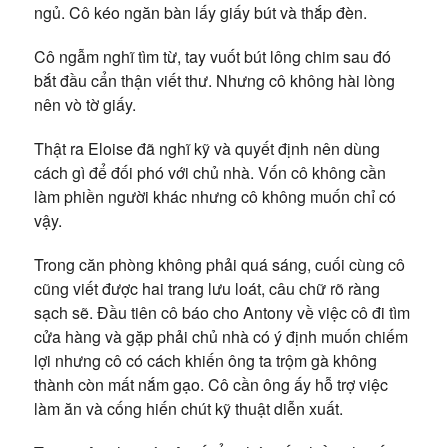
ngủ. Cô kéo ngăn bàn lấy giấy bút và thắp đèn.
Cô ngẫm nghĩ tìm từ, tay vuốt bút lông chim sau đó
bắt đầu cẩn thận viết thư. Nhưng cô không hài lòng
nên vò tờ giấy.
Thật ra Eloise đã nghĩ kỹ và quyết định nên dùng
cách gì để đối phó với chủ nhà. Vốn cô không cần
làm phiền người khác nhưng cô không muốn chỉ có
vậy.
Trong căn phòng không phải quá sáng, cuối cùng cô
cũng viết được hai trang lưu loát, câu chữ rõ ràng
sạch sẽ. Đầu tiên cô báo cho Antony về việc cô đi tìm
cửa hàng và gặp phải chủ nhà có ý định muốn chiếm
lợi nhưng cô có cách khiến ông ta trộm gà không
thành còn mất nắm gạo. Cô cần ông ấy hỗ trợ việc
làm ăn và cống hiến chút kỹ thuật diễn xuất.