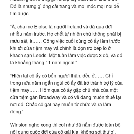
Đó là những gì ông cải trang và moi móc mọi nơi để
tìm được.
“À, cha mẹ Eloise là người Ireland và đã qua đời
nhiều năm trước. Họ chết tự nhiên chứ không phải bị
mưu sát, à…… Công việc cuối cùng cô ấy làm trước
khi tới cửa tiệm may vá chính là dọn tro bếp lò ở
khách sạn Leeds. Một tuần làm việc được 3 đô, và đó
là khoảng tháng 11 năm ngoái.”
“Hiện tại cô ấy có bốn người thân, đều ở…… Chỉ
trong nửa năm ngắn ngủi cô ấy đã trở thành trợ lý của
tiệm may…… Hôm qua cô ấy gặp chủ nhà của một
cửa tiệm gần Broadway và có vẻ đang muốn thuê lại
nơi đó. Chắc cô gái này muốn từ chức và ra làm
riêng.”
Winston nghe xong thì coi như đã nắm được toàn bộ
nội dung cuộc đời của cô gái kia, không sót thứ gì.