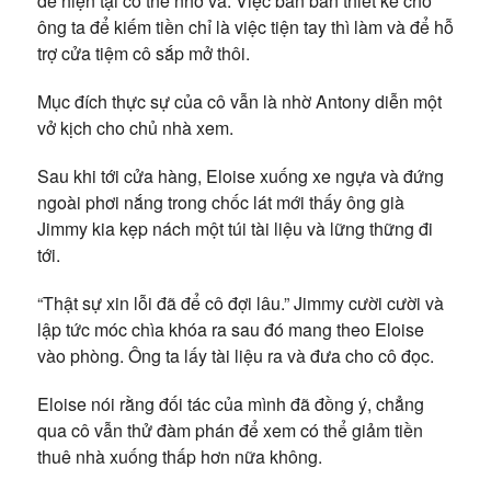
để hiện tại có thể nhờ vả. Việc bán bản thiết kế cho
ông ta để kiếm tiền chỉ là việc tiện tay thì làm và để hỗ
trợ cửa tiệm cô sắp mở thôi.
Mục đích thực sự của cô vẫn là nhờ Antony diễn một
vở kịch cho chủ nhà xem.
Sau khi tới cửa hàng, Eloise xuống xe ngựa và đứng
ngoài phơi nắng trong chốc lát mới thấy ông già
Jimmy kia kẹp nách một túi tài liệu và lững thững đi
tới.
“Thật sự xin lỗi đã để cô đợi lâu.” Jimmy cười cười và
lập tức móc chìa khóa ra sau đó mang theo Eloise
vào phòng. Ông ta lấy tài liệu ra và đưa cho cô đọc.
Eloise nói rằng đối tác của mình đã đồng ý, chẳng
qua cô vẫn thử đàm phán để xem có thể giảm tiền
thuê nhà xuống thấp hơn nữa không.