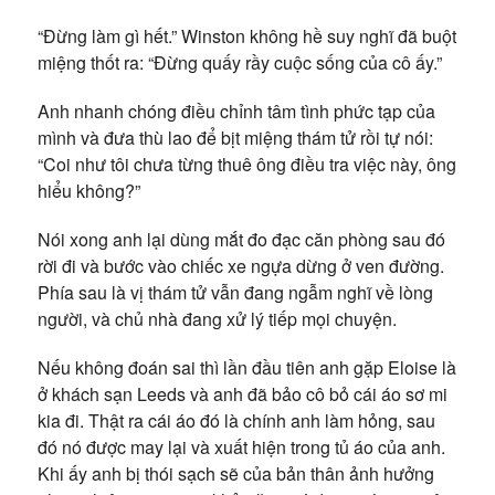
“Đừng làm gì hết.” Winston không hề suy nghĩ đã buột
miệng thốt ra: “Đừng quấy rầy cuộc sống của cô ấy.”
Anh nhanh chóng điều chỉnh tâm tình phức tạp của
mình và đưa thù lao để bịt miệng thám tử rồi tự nói:
“Coi như tôi chưa từng thuê ông điều tra việc này, ông
hiểu không?”
Nói xong anh lại dùng mắt đo đạc căn phòng sau đó
rời đi và bước vào chiếc xe ngựa dừng ở ven đường.
Phía sau là vị thám tử vẫn đang ngẫm nghĩ về lòng
người, và chủ nhà đang xử lý tiếp mọi chuyện.
Nếu không đoán sai thì lần đầu tiên anh gặp Eloise là
ở khách sạn Leeds và anh đã bảo cô bỏ cái áo sơ mi
kia đi. Thật ra cái áo đó là chính anh làm hỏng, sau
đó nó được may lại và xuất hiện trong tủ áo của anh.
Khi ấy anh bị thói sạch sẽ của bản thân ảnh hưởng