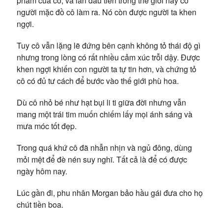
phẩm của cô, và lần đầu tiên trong thế giới này có
người mặc đồ cô làm ra. Nó còn được người ta khen
ngợi.
Tuy cô vẫn lặng lẽ đứng bên cạnh không tỏ thái độ gì
nhưng trong lòng có rất nhiều cảm xúc trỗi dậy. Được
khen ngợi khiến con người ta tự tin hơn, và chứng tỏ
cô có đủ tư cách để bước vào thế giới phù hoa.
Dù cô nhỏ bé như hạt bụi li ti giữa đời nhưng vẫn
mang một trái tim muốn chiếm lấy mọi ánh sáng và
mưa móc tốt đẹp.
Trong quá khứ cô đã nhẫn nhịn và ngủ đông, dùng
mỏi mệt để đè nén suy nghĩ. Tất cả là để có được
ngày hôm nay.
Lúc gần đi, phu nhân Morgan bảo hầu gái đưa cho họ
chút tiền boa.