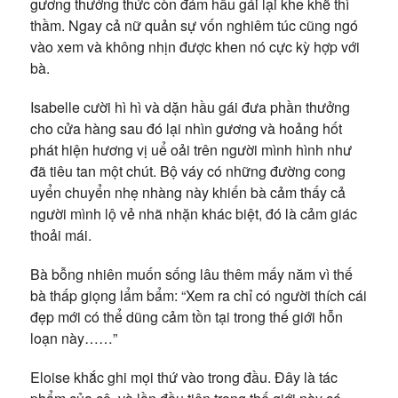
gương thưởng thức còn đám hầu gái lại khe khẽ thì
thầm. Ngay cả nữ quản sự vốn nghiêm túc cũng ngó
vào xem và không nhịn được khen nó cực kỳ hợp với
bà.
Isabelle cười hì hì và dặn hầu gái đưa phần thưởng
cho cửa hàng sau đó lại nhìn gương và hoảng hốt
phát hiện hương vị uể oải trên người mình hình như
đã tiêu tan một chút. Bộ váy có những đường cong
uyển chuyển nhẹ nhàng này khiến bà cảm thấy cả
người mình lộ vẻ nhã nhặn khác biệt, đó là cảm giác
thoải mái.
Bà bỗng nhiên muốn sống lâu thêm mấy năm vì thế
bà thấp giọng lẩm bẩm: “Xem ra chỉ có người thích cái
đẹp mới có thể dũng cảm tồn tại trong thế giới hỗn
loạn này……”
Eloise khắc ghi mọi thứ vào trong đầu. Đây là tác