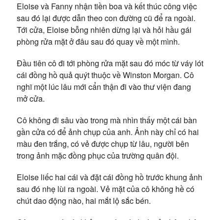
Eloise và Fanny nhận tiền boa và kết thúc công việc
sau đó lại được dẫn theo con đường cũ để ra ngoài.
Tới cửa, Eloise bỗng nhiên dừng lại và hỏi hầu gái
phòng rửa mặt ở đâu sau đó quay về một mình.
Đầu tiên cô đi tới phòng rửa mặt sau đó móc từ váy lót
cái đồng hồ quả quýt thuộc về Winston Morgan. Cô
nghĩ một lúc lâu mới cẩn thận đi vào thư viện đang
mở cửa.
Cô không đi sâu vào trong mà nhìn thấy một cái bàn
gần cửa có để ảnh chụp của anh. Ảnh này chỉ có hai
màu đen trắng, có vẻ được chụp từ lâu, người bên
trong ảnh mặc đồng phục của trường quân đội.
Eloise liếc hai cái và đặt cái đồng hồ trước khung ảnh
sau đó nhẹ lùi ra ngoài. Vẻ mặt của cô không hề có
chút dao động nào, hai mắt lộ sắc bén.