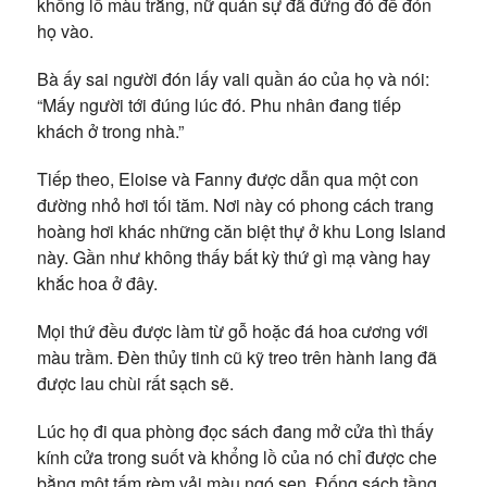
khổng lồ màu trắng, nữ quản sự đã đứng đó để đón
họ vào.
Bà ấy sai người đón lấy vali quần áo của họ và nói:
“Mấy người tới đúng lúc đó. Phu nhân đang tiếp
khách ở trong nhà.”
Tiếp theo, Eloise và Fanny được dẫn qua một con
đường nhỏ hơi tối tăm. Nơi này có phong cách trang
hoàng hơi khác những căn biệt thự ở khu Long Island
này. Gần như không thấy bất kỳ thứ gì mạ vàng hay
khắc hoa ở đây.
Mọi thứ đều được làm từ gỗ hoặc đá hoa cương với
màu trầm. Đèn thủy tinh cũ kỹ treo trên hành lang đã
được lau chùi rất sạch sẽ.
Lúc họ đi qua phòng đọc sách đang mở cửa thì thấy
kính cửa trong suốt và khổng lồ của nó chỉ được che
bằng một tấm rèm vải màu ngó sen. Đống sách tầng