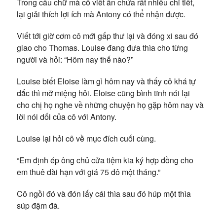
Trong câu chữ mà cô viết ẩn chứa rất nhiều chi tiết,
lại giải thích lợi ích mà Antony có thể nhận được.
Viết tới giờ cơm cô mới gấp thư lại và đóng xi sau đó
giao cho Thomas. Louise đang đưa thìa cho từng
người và hỏi: “Hôm nay thế nào?”
Louise biết Eloise làm gì hôm nay và thấy cô khá tự
đắc thì mở miệng hỏi. Eloise cũng bình tĩnh nói lại
cho chị họ nghe về những chuyện họ gặp hôm nay và
lời nói dối của cô với Antony.
Louise lại hỏi cô về mục đích cuối cùng.
“Em định ép ông chủ cửa tiệm kia ký hợp đồng cho
em thuê dài hạn với giá 75 đô một tháng.”
Cô ngồi đó và đón lấy cái thìa sau đó húp một thìa
súp đậm đà.