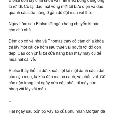
Eloise đón lấy chìa khóa và nhìn theo bóng dáng ông
ta rời đi. Cô lại dạo một vòng mới tới bưu điện và dạo
quanh các cửa hàng ở gần đó đặt mua vài thứ.
Ngày hôm sau Eloise tới ngân hàng chuyển khoản
cho chủ nhà.
Đêm đó cô về nhà và Thomas thấy cô cầm chìa khóa
thì lấy một cái để hôm sau thuê vài người tới đó dọn
dẹp. Cậu còn phải tới cửa hàng bán máy may cũ để
mua hai cái về.
Eloise thấy thế thì dứt khoát liệt kê một danh sách dài
cho cậu mua, từ kéo đến ma nơ canh, và phấn vải. Cô
còn dặn trong hai ngày nữa cậu phải tới mấy cửa
hàng vải lấy vải mẫu.
…
Hai ngày sau bốn bộ váy áo của phu nhân Morgan đã