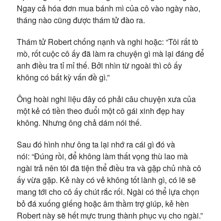
Ngay cả hóa đơn mua bánh mì của cô vào ngày nào,
tháng nào cũng được thám tử đào ra.
Thám tử Robert chống nạnh và nghi hoặc: “Tôi rất tò
mò, rốt cuộc cô ấy đã làm ra chuyện gì mà lại đáng để
anh điều tra tỉ mỉ thế. Bởi nhìn từ ngoài thì cô ấy
không có bất kỳ vấn đề gì.”
Ông hoài nghi liệu đây có phải câu chuyện xưa của
một kẻ có tiền theo đuổi một cô gái xinh đẹp hay
không. Nhưng ông chả dám nói thế.
Sau đó hình như ông ta lại nhớ ra cái gì đó và
nói: “Đúng rồi, để không làm thất vọng thù lao mà
ngài trả nên tôi đã tiện thể điều tra và gặp chủ nhà cô
ấy vừa gặp. Kẻ này có vẻ không tốt lành gì, có lẽ sẽ
mang tới cho cô ấy chút rắc rối. Ngài có thể lựa chọn
bỏ đá xuống giếng hoặc âm thầm trợ giúp, kẻ hèn
Robert này sẽ hết mực trung thành phục vụ cho ngài.”