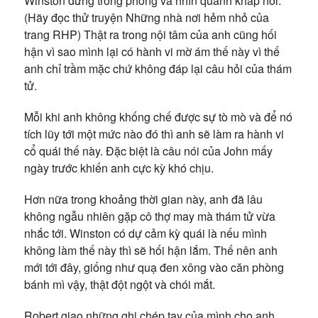
Winston đứng trong phòng và nhìn quanh khắp nơi.
(Hãy đọc thử truyện Những nhà nơi hẻm nhỏ của
trang RHP) Thật ra trong nội tâm của anh cũng hối
hận vì sao mình lại có hành vi mờ ám thế này vì thế
anh chỉ trầm mặc chứ không đáp lại câu hỏi của thám
tử.
Mỗi khi anh không khống chế được sự tò mò và để nó
tích lũy tới một mức nào đó thì anh sẽ làm ra hành vi
cổ quái thế này. Đặc biệt là câu nói của John mấy
ngày trước khiến anh cực kỳ khó chịu.
Hơn nữa trong khoảng thời gian này, anh đã lâu
không ngẫu nhiên gặp cô thợ may mà thám tử vừa
nhắc tới. Winston có dự cảm kỳ quái là nếu mình
không làm thế này thì sẽ hối hận lắm. Thế nên anh
mới tới đây, giống như quạ đen xông vào căn phòng
bánh mì vậy, thật đột ngột và chói mắt.
Robert giao những ghi chép tay của mình cho anh.