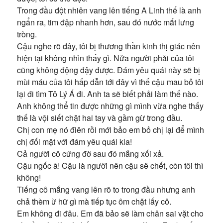
Trong đầu đột nhiên vang lên tiếng A Linh thế là anh
ngẩn ra, tim đập nhanh hơn, sau đó nước mắt lưng
tròng.
Cậu nghe rõ đây, tôi bị thương thần kinh thị giác nên
hiện tại không nhìn thấy gì. Nửa người phải của tôi
cũng không động đậy được. Đám yêu quái này sẽ bị
mùi máu của tôi hấp dẫn tới đây vì thế cậu mau bỏ tôi
lại đi tìm Tô Lý Á đi. Anh ta sẽ biết phải làm thế nào.
Anh không thể tin được những gì mình vừa nghe thấy
thế là vội siết chặt hai tay và gầm gừ trong đầu.
Chị con mẹ nó điên rồi mới bảo em bỏ chị lại để mình
chị đối mặt với đám yêu quái kia!
Cả người cô cứng đờ sau đó mắng xối xả.
Cậu ngốc à! Cậu là người nên cậu sẽ chết, còn tôi thì
không!
Tiếng cô mắng vang lên rõ to trong đầu nhưng anh
chả thèm ừ hữ gì mà tiếp tục ôm chặt lấy cô.
Em không đi đâu. Em đã bảo sẽ làm chân sai vặt cho