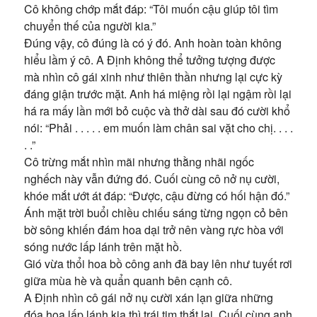
Cô không chớp mắt đáp: “Tôi muốn cậu giúp tôi tìm
chuyển thế của người kia.”
Đúng vậy, cô đúng là có ý đó. Anh hoàn toàn không
hiểu lầm ý cô. A Định không thể tưởng tượng được
mà nhìn cô gái xinh như thiên thần nhưng lại cực kỳ
đáng giận trước mặt. Anh há miệng rồi lại ngậm rồi lại
há ra mấy lần mới bỏ cuộc và thở dài sau đó cười khổ
nói: “Phải . . . . . em muốn làm chân sai vặt cho chị. . . .
. .”
Cô trừng mắt nhìn mãi nhưng thằng nhãi ngốc
nghếch này vẫn đứng đó. Cuối cùng cô nở nụ cười,
khóe mắt ướt át đáp: “Được, cậu đừng có hối hận đó.”
Ánh mặt trời buổi chiều chiếu sáng từng ngọn cỏ bên
bờ sông khiến đám hoa dại trở nên vàng rực hòa với
sóng nước lấp lánh trên mặt hồ.
Gió vừa thổi hoa bồ công anh đã bay lên như tuyết rơi
giữa mùa hè và quẩn quanh bên cạnh cô.
A Định nhìn cô gái nở nụ cười xán lạn giữa những
đóa hoa lấp lánh kia thì trái tim thắt lại. Cuối cùng anh