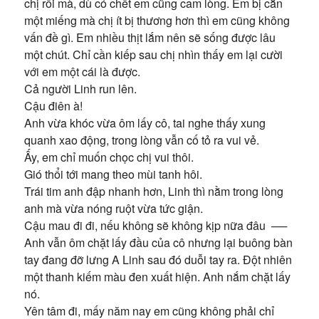
chị rồi mà, dù có chết em cũng cam lòng. Em bị cắn
một miếng mà chị ít bị thương hơn thì em cũng không
vấn đề gì. Em nhiều thịt lắm nên sẽ sống được lâu
một chút. Chỉ cần kiếp sau chị nhìn thấy em lại cười
với em một cái là được.
Cả người Linh run lên.
Cậu điên à!
Anh vừa khóc vừa ôm lấy cô, tai nghe thấy xung
quanh xao động, trong lòng vẫn cố tỏ ra vui vẻ.
Ấy, em chỉ muốn chọc chị vui thôi.
Gió thổi tới mang theo mùi tanh hôi.
Trái tim anh đập nhanh hơn, Linh thì nằm trong lòng
anh mà vừa nóng ruột vừa tức giận.
Cậu mau đi đi, nếu không sẽ không kịp nữa đâu ──
Anh vẫn ôm chặt lấy đầu của cô nhưng lại buông bàn
tay đang đỡ lưng A Linh sau đó duỗi tay ra. Đột nhiên
một thanh kiếm màu đen xuất hiện. Anh nắm chặt lấy
nó.
Yên tâm đi, mấy năm nay em cũng không phải chỉ