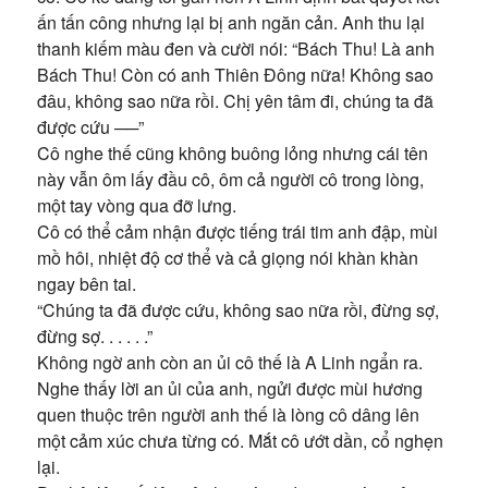
ấn tấn công nhưng lại bị anh ngăn cản. Anh thu lại
thanh kiếm màu đen và cười nói: “Bách Thu! Là anh
Bách Thu! Còn có anh Thiên Đông nữa! Không sao
đâu, không sao nữa rồi. Chị yên tâm đi, chúng ta đã
được cứu ──”
Cô nghe thế cũng không buông lỏng nhưng cái tên
này vẫn ôm lấy đầu cô, ôm cả người cô trong lòng,
một tay vòng qua đỡ lưng.
Cô có thể cảm nhận được tiếng trái tim anh đập, mùi
mồ hôi, nhiệt độ cơ thể và cả giọng nói khàn khàn
ngay bên tai.
“Chúng ta đã được cứu, không sao nữa rồi, đừng sợ,
đừng sợ. . . . . .”
Không ngờ anh còn an ủi cô thế là A Linh ngẩn ra.
Nghe thấy lời an ủi của anh, ngửi được mùi hương
quen thuộc trên người anh thế là lòng cô dâng lên
một cảm xúc chưa từng có. Mắt cô ướt dần, cổ nghẹn
lại.