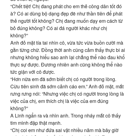
“Chết tiệt! Chị đang phát cho em thẻ công dân tốt đó
à? Có ai dùng bộ dạng đẹp đẽ như thần tiên để phát
thẻ người tốt không? Chị đang muốn dạy em cách từ
bỏ đúng không? Có ai đá người khác như chị
không?”
Anh đỏ mặt tía tai nhìn cô, vừa tức vừa buồn cười mà
gằn từng chữ. Đồng thời anh cũng cảm thấy thực bi ai
nhưng không hiểu sao anh lại chẳng thể nào đau khổ
thực sự được. Đương nhiên anh cũng không thể nào
tức giận với cô được.
“Hơn nữa em đã sớm biết chị có người trong lòng.
Cừu tiên sinh đã sớm cảnh cáo em.” Anh đỏ mặt, mắt
rưng rưng nói: “Nhưng việc chị có người trong lòng là
việc của chị, em thích chị là việc của em đúng
không?”
A Linh ngẩn ra và nhìn anh. Trong nháy mắt cô thấy
tim mình đập thật mạnh.
“Chị coi em như đứa sai vặt nhiều năm mà bây giờ