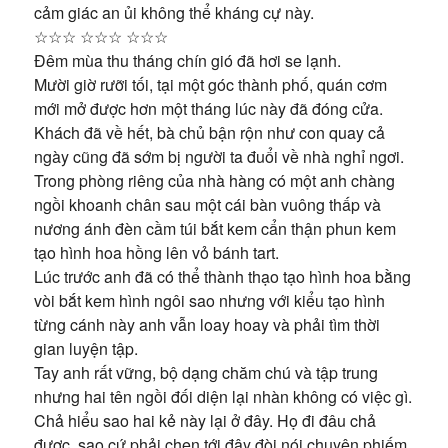
cảm giác an ủi không thể kháng cự này.
☆☆☆ ☆☆☆ ☆☆☆
Đêm mùa thu tháng chín gió đã hơi se lạnh.
Mười giờ rưỡi tối, tại một góc thành phố, quán cơm
mới mở được hơn một tháng lúc này đã đóng cửa.
Khách đã về hết, bà chủ bận rộn như con quay cả
ngày cũng đã sớm bị người ta đuổi về nhà nghỉ ngơi.
Trong phòng riêng của nhà hàng có một anh chàng
ngồi khoanh chân sau một cái bàn vuông thấp và
nương ánh đèn cầm túi bắt kem cẩn thận phun kem
tạo hình hoa hồng lên vỏ bánh tart.
Lúc trước anh đã có thể thành thạo tạo hình hoa bằng
vòi bắt kem hình ngôi sao nhưng với kiểu tạo hình
từng cánh này anh vẫn loay hoay và phải tìm thời
gian luyện tập.
Tay anh rất vững, bộ dạng chăm chú và tập trung
nhưng hai tên ngồi đối diện lại nhàn không có việc gì.
Chả hiểu sao hai kẻ này lại ở đây. Họ đi đâu chả
được, sao cứ phải chen tới đây đòi nói chuyện phiếm