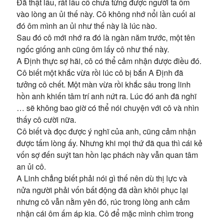
Đã thật lâu, rất lâu cô chưa từng được người ta ôm
vào lòng an ủi thế này. Cô không nhớ nổi lần cuối ai
đó ôm mình an ủi như thế này là lúc nào.
Sau đó cô mới nhớ ra đó là ngàn năm trước, một tên
ngốc giống anh cũng ôm lấy cô như thế này.
A Định thực sợ hãi, cô có thể cảm nhận được điều đó.
Cô biết một khắc vừa rồi lúc cô bị bắn A Định đã
tưởng cô chết. Một màn vừa rồi khắc sâu trong linh
hồn anh khiến tâm trí anh nứt ra. Lúc đó anh đã nghĩ
… sẽ không bao giờ có thể nói chuyện với cô và nhìn
thấy cô cười nữa.
Cô biết và đọc được ý nghĩ của anh, cũng cảm nhận
được tấm lòng ấy. Nhưng khi mọi thứ đã qua thì cái kẻ
vốn sợ đến suýt tan hồn lạc phách này vẫn quan tâm
an ủi cô.
A Linh chẳng biết phải nói gì thế nên dù thị lực và
nửa người phải vốn bất động đã dần khôi phục lại
nhưng cô vẫn nằm yên đó, rúc trong lòng anh cảm
nhận cái ôm ấm áp kia. Cô để mặc mình chìm trong