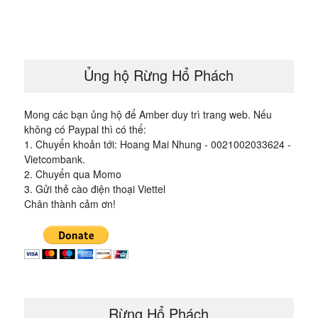
bài
viết
Ủng hộ Rừng Hổ Phách
Mong các bạn ủng hộ để Amber duy trì trang web. Nếu
không có Paypal thì có thể:
1. Chuyển khoản tới: Hoang Mai Nhung - 0021002033624 -
Vietcombank.
2. Chuyển qua Momo
3. Gửi thẻ cào điện thoại Viettel
Chân thành cảm ơn!
Rừng Hổ Phách