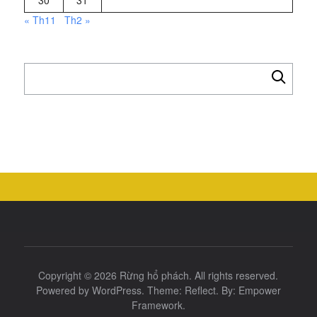
30
31
« Th11
Th2 »
Tìm
kiếm
cho:
Copyright © 2026
Rừng hổ phách
. All rights reserved.
Powered by
WordPress
. Theme:
Reflect
. By:
Empower
Framework
.