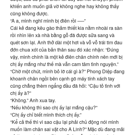
khiến anh muốn giả vờ không nghe hay không thấy
cũng không được.
“A a, mình nghĩ mình bị điên rồi ──”
Cái kẻ đang kêu gào thảm thiết kia nằm nhoài ra sàn
rồi nhìn lên xà nhà bằng gỗ đã được sửa sang và
quét sơn lại. Anh thở dài một hơi và vỗ vỗ trái tim đau
đớn chua xót của bản thân sau đó xác nhận: “Đúng
vậy, mình chính là một kẻ điên chân chính nên mới bị
chị ấy mắng như thế mà vẫn cam tâm tình nguyện.”
“Chờ một chút, mình bỏ lỡ cái gì à?” Phong Diệp đang
khoanh chân ngồi bên cạnh gõ máy tính xách tay
cũng chẳng thèm ngẩng đầu đã hỏi: “Cậu tỏ tình với
chị ấy à?”
“Không.” Anh xua tay.
“Nếu không thì sao chị ấy lại mắng cậu?”
“Chị ấy chỉ biết mình thích chị ấy.”
“Kể cả thế thì vì sao cậu lại phải chủ động nói mình
muốn làm chân sai vặt cho A Linh?” Mặc dù đang mải