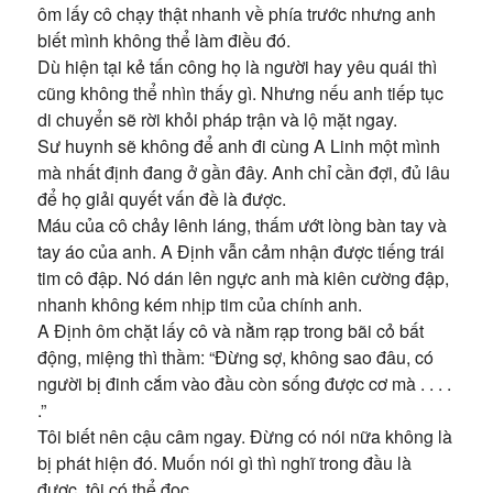
ôm lấy cô chạy thật nhanh về phía trước nhưng anh
biết mình không thể làm điều đó.
Dù hiện tại kẻ tấn công họ là người hay yêu quái thì
cũng không thể nhìn thấy gì. Nhưng nếu anh tiếp tục
di chuyển sẽ rời khỏi pháp trận và lộ mặt ngay.
Sư huynh sẽ không để anh đi cùng A Linh một mình
mà nhất định đang ở gần đây. Anh chỉ cần đợi, đủ lâu
để họ giải quyết vấn đề là được.
Máu của cô chảy lênh láng, thấm ướt lòng bàn tay và
tay áo của anh. A Định vẫn cảm nhận được tiếng trái
tim cô đập. Nó dán lên ngực anh mà kiên cường đập,
nhanh không kém nhịp tim của chính anh.
A Định ôm chặt lấy cô và nằm rạp trong bãi cỏ bất
động, miệng thì thầm: “Đừng sợ, không sao đâu, có
người bị đinh cắm vào đầu còn sống được cơ mà . . . .
.”
Tôi biết nên cậu câm ngay. Đừng có nói nữa không là
bị phát hiện đó. Muốn nói gì thì nghĩ trong đầu là
được, tôi có thể đọc.