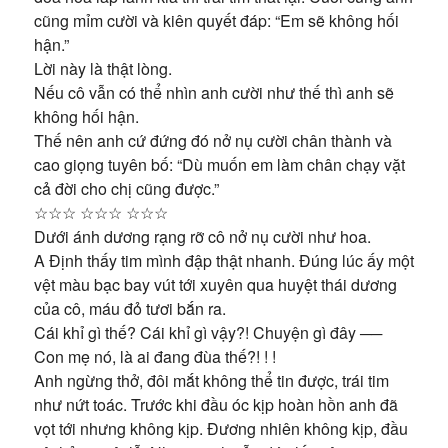
cũng mỉm cười và kiên quyết đáp: “Em sẽ không hối
hận.”
Lời này là thật lòng.
Nếu cô vẫn có thể nhìn anh cười như thế thì anh sẽ
không hối hận.
Thế nên anh cứ đứng đó nở nụ cười chân thành và
cao giọng tuyên bố: “Dù muốn em làm chân chạy vặt
cả đời cho chị cũng được.”
☆☆☆ ☆☆☆ ☆☆☆
Dưới ánh dương rạng rỡ cô nở nụ cười như hoa.
A Định thấy tim mình đập thật nhanh. Đúng lúc ấy một
vệt màu bạc bay vút tới xuyên qua huyệt thái dương
của cô, máu đỏ tươi bắn ra.
Cái khỉ gì thế? Cái khỉ gì vậy?! Chuyện gì đây ──
Con mẹ nó, là ai đang đùa thế?! ! !
Anh ngừng thở, đôi mắt không thể tin được, trái tim
như nứt toác. Trước khi đầu óc kịp hoàn hồn anh đã
vọt tới nhưng không kịp. Đương nhiên không kịp, đầu