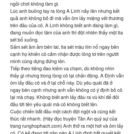
ngồi chơi không làm gì.
Lúc anh buông tay ra lòng A Linh nảy lên nhưng kết
quả anh không bỏ đi mà vẫn ôm lấy miệng vết thương
trên đầu của cô. A Linh không biết anh đang làm gì,
đang muốn đọc tâm của anh thì đột nhiên thấy một tia
sét bổ xuống.
Sấm sét ầm ầm bên tai, tia sét màu tím nổ ngay bên
cạnh họ khiến cô cảm nhận được lông tơ trên người
mình cũng dựng đứng lên.
Tiếp theo tiếng đao kiếm va chạm, dù không nhìn
thấy gì nhưng trong lòng cô lại chấn động. A Định vẫn
ôm lấy đầu cô và ở lại chỗ này. Dù yêu quái đã ở
ngay bên cạnh nhưng anh vẫn không có ý định bỏ cô
lại mà chạy. Không biết anh lấy đâu ra vũ khí để đối
đầu tới tên yêu quái mà cô không biết tên.
Cuộc chiến bắt đầu một cách đột ngột và cũng kết
thúc rất nhanh. (Hãy đọc truyện Tân An quỷ sự của
trang runghophach.com) Anh thở ra một hơi và ôm lấy
cô. Có kẻ đang tới gần nên A Linh định bắt quyết kết