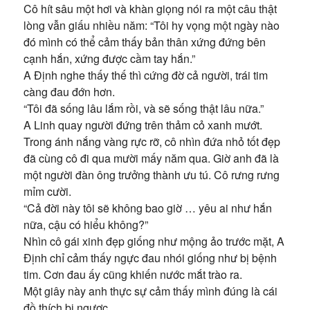
Cô hít sâu một hơi và khàn giọng nói ra một câu thật
lòng vẫn giấu nhiều năm: “Tôi hy vọng một ngày nào
đó mình có thể cảm thấy bản thân xứng đứng bên
cạnh hắn, xứng được cầm tay hắn.”
A Định nghe thấy thế thì cứng đờ cả người, trái tim
càng đau đớn hơn.
“Tôi đã sống lâu lắm rồi, và sẽ sống thật lâu nữa.”
A Linh quay người đứng trên thảm cỏ xanh mướt.
Trong ánh nắng vàng rực rỡ, cô nhìn đứa nhỏ tốt đẹp
đã cùng cô đi qua mười mấy năm qua. Giờ anh đã là
một người đàn ông trưởng thành ưu tú. Cô rưng rưng
mỉm cười.
“Cả đời này tôi sẽ không bao giờ … yêu ai như hắn
nữa, cậu có hiểu không?”
Nhìn cô gái xinh đẹp giống như mộng ảo trước mặt, A
Định chỉ cảm thấy ngực đau nhói giống như bị bệnh
tim. Cơn đau ấy cũng khiến nước mắt trào ra.
Một giây này anh thực sự cảm thấy mình đúng là cái
đồ thích bị ngược.