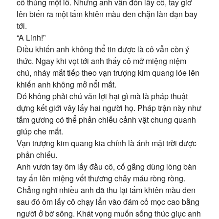
cô thủng một lỗ. Nhưng anh vẫn đón lấy cô, tay giơ
lên biến ra một tấm khiên màu đen chặn làn đạn bay
tới.
“A Linh!”
Điều khiến anh không thể tin được là cô vẫn còn ý
thức. Ngay khi vọt tới anh thấy cô mở miệng niệm
chú, nháy mắt tiếp theo vạn trượng kim quang lóe lên
khiến anh không mở nổi mắt.
Đó không phải chú văn lợi hại gì mà là pháp thuật
dựng kết giới vây lấy hai người họ. Pháp trận này như
tấm gương có thể phản chiếu cảnh vật chung quanh
giúp che mắt.
Vạn trượng kim quang kia chính là ánh mặt trời được
phản chiếu.
Anh vươn tay ôm lấy đầu cô, cố gắng dùng lòng bàn
tay ấn lên miệng vết thương chảy máu ròng ròng.
Chẳng nghĩ nhiều anh đã thu lại tấm khiên màu đen
sau đó ôm lấy cô chạy lẩn vào đám cỏ mọc cao bằng
người ở bờ sông. Khát vọng muốn sống thúc giục anh