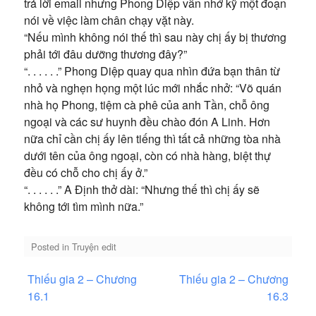
trả lời email nhưng Phong Diệp vẫn nhớ kỹ một đoạn
nói về việc làm chân chạy vặt này.
“Nếu mình không nói thế thì sau này chị ấy bị thương
phải tới đâu dưỡng thương đây?”
“. . . . . .” Phong Diệp quay qua nhìn đứa bạn thân từ
nhỏ và nghẹn họng một lúc mới nhắc nhở: “Võ quán
nhà họ Phong, tiệm cà phê của anh Tần, chỗ ông
ngoại và các sư huynh đều chào đón A Linh. Hơn
nữa chỉ cần chị ấy lên tiếng thì tất cả những tòa nhà
dưới tên của ông ngoại, còn có nhà hàng, biệt thự
đều có chỗ cho chị ấy ở.”
“. . . . . .” A Định thở dài: “Nhưng thế thì chị ấy sẽ
không tới tìm mình nữa.”
Posted in
Truyện edit
Điều
Thiếu gia 2 – Chương
Thiếu gia 2 – Chương
hướng
16.1
16.3