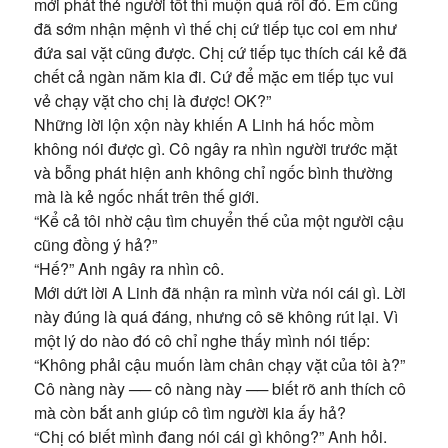
mới phát thẻ người tốt thì muộn quá rồi đó. Em cũng
đã sớm nhận mệnh vì thế chị cứ tiếp tục coi em như
đứa sai vặt cũng được. Chị cứ tiếp tục thích cái kẻ đã
chết cả ngàn năm kia đi. Cứ để mặc em tiếp tục vui
vẻ chạy vặt cho chị là được! OK?”
Những lời lộn xộn này khiến A Linh há hốc mồm
không nói được gì. Cô ngây ra nhìn người trước mặt
và bỗng phát hiện anh không chỉ ngốc bình thường
mà là kẻ ngốc nhất trên thế giới.
“Kể cả tôi nhờ cậu tìm chuyển thế của một người cậu
cũng đồng ý hả?”
“Hế?” Anh ngây ra nhìn cô.
Mới dứt lời A Linh đã nhận ra mình vừa nói cái gì. Lời
này đúng là quá đáng, nhưng cô sẽ không rút lại. Vì
một lý do nào đó cô chỉ nghe thấy mình nói tiếp:
“Không phải cậu muốn làm chân chạy vặt của tôi à?”
Cô nàng này ── cô nàng này ── biết rõ anh thích cô
mà còn bắt anh giúp cô tìm người kia ấy hả?
“Chị có biết mình đang nói cái gì không?” Anh hỏi.