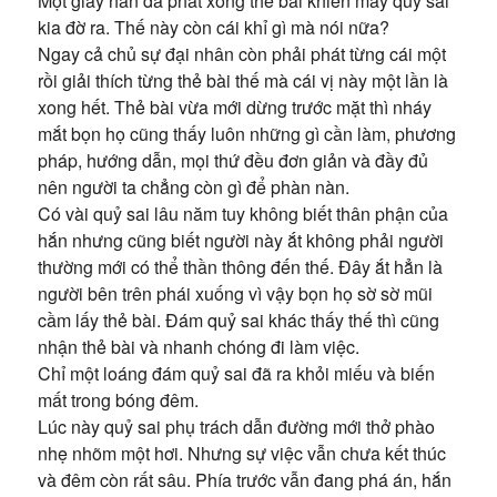
Một giây hắn đã phát xong thẻ bài khiến mấy quỷ sai
kia đờ ra. Thế này còn cái khỉ gì mà nói nữa?
Ngay cả chủ sự đại nhân còn phải phát từng cái một
rồi giải thích từng thẻ bài thế mà cái vị này một lần là
xong hết. Thẻ bài vừa mới dừng trước mặt thì nháy
mắt bọn họ cũng thấy luôn những gì cần làm, phương
pháp, hướng dẫn, mọi thứ đều đơn giản và đầy đủ
nên người ta chẳng còn gì để phàn nàn.
Có vài quỷ sai lâu năm tuy không biết thân phận của
hắn nhưng cũng biết người này ắt không phải người
thường mới có thể thần thông đến thế. Đây ắt hẳn là
người bên trên phái xuống vì vậy bọn họ sờ sờ mũi
cầm lấy thẻ bài. Đám quỷ sai khác thấy thế thì cũng
nhận thẻ bài và nhanh chóng đi làm việc.
Chỉ một loáng đám quỷ sai đã ra khỏi miếu và biến
mất trong bóng đêm.
Lúc này quỷ sai phụ trách dẫn đường mới thở phào
nhẹ nhõm một hơi. Nhưng sự việc vẫn chưa kết thúc
và đêm còn rất sâu. Phía trước vẫn đang phá án, hắn