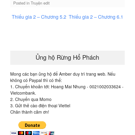
Posted in
Truyện edit
Điều
Thiếu gia 2 – Chương 5.2
Thiếu gia 2 – Chương 6.1
hướng
bài
viết
Ủng hộ Rừng Hổ Phách
Mong các bạn ủng hộ để Amber duy trì trang web. Nếu
không có Paypal thì có thể:
1. Chuyển khoản tới: Hoang Mai Nhung - 0021002033624 -
Vietcombank.
2. Chuyển qua Momo
3. Gửi thẻ cào điện thoại Viettel
Chân thành cảm ơn!