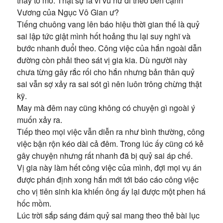
thấy tò mò. Thật sự là vì vu nữ đi theo bên cạnh
Vương của Ngục Vô Gian ư?
Tiếng chuông vang lên báo hiệu thời gian thế là quỷ
sai lập tức giật mình hốt hoảng thu lại suy nghĩ và
bước nhanh đuổi theo. Công việc của hắn ngoài dẫn
đường còn phải theo sát vị gia kia. Dù người này
chưa từng gây rắc rối cho hắn nhưng bản thân quỷ
sai vẫn sợ xảy ra sai sót gì nên luôn trông chừng thật
kỹ.
May mà đêm nay cũng không có chuyện gì ngoài ý
muốn xảy ra.
Tiếp theo mọi việc vẫn diễn ra như bình thường, công
việc bận rộn kéo dài cả đêm. Trong lúc ấy cũng có kẻ
gây chuyện nhưng rất nhanh đã bị quỷ sai áp chế.
Vị gia này làm hết công việc của mình, đợi mọi vụ án
được phán định xong hắn mới tới báo cáo công việc
cho vị tiên sinh kia khiến ông ấy lại được một phen há
hốc mồm.
Lúc trời sắp sáng đám quỷ sai mang theo thẻ bài lục