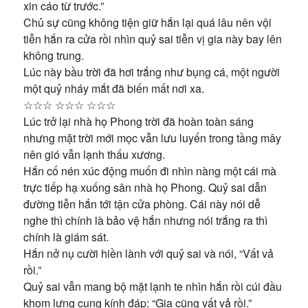
xin cáo từ trước.”
Chủ sự cũng không tiện giữ hắn lại quá lâu nên vội
tiễn hắn ra cửa rồi nhìn quỷ sai tiễn vị gia này bay lên
không trung.
Lúc này bầu trời đã hơi trắng như bụng cá, một người
một quỷ nháy mắt đã biến mất nơi xa.
☆☆☆ ☆☆☆ ☆☆☆
Lúc trở lại nhà họ Phong trời đã hoàn toàn sáng
nhưng mặt trời mới mọc vẫn lưu luyến trong tầng mây
nên gió vẫn lạnh thấu xương.
Hắn cố nén xúc động muốn đi nhìn nàng một cái mà
trực tiếp hạ xuống sân nhà họ Phong. Quỷ sai dẫn
đường tiễn hắn tới tận cửa phòng. Cái này nói dễ
nghe thì chính là bảo vệ hắn nhưng nói trắng ra thì
chính là giám sát.
Hắn nở nụ cười hiền lành với quỷ sai và nói, “Vất vả
rồi.”
Quỷ sai vẫn mang bộ mặt lạnh te nhìn hắn rồi cúi đầu
khom lưng cung kính đáp: “Gia cũng vất vả rồi.”