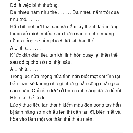
Đó là việc bình thường.
Đã nhiều năm như thế . . . . . . Đã nhiều năm trôi qua
như thế. . . . . .
Hắn hít một hơi thật sâu và nắm lấy thanh kiếm từng
thuộc về mình nhiều năm trước sau đó nhẹ nhàng
nằm xuống để hồn phách trở lại thân thể.
A Linh à. . . . . .
Kí ức dần dần tiêu tan khi linh hồn quay lại thân thể
sau đó bị chôn ở nơi thật sâu.
A Linh à. . . . . .
Trong lúc nửa mộng nửa tỉnh hắn biết một khi tỉnh lại
bản thân sẽ không nhớ gì nhưng hắn cũng chẳng có
cách nào. Chỉ cần được ở bên cạnh nàng đã là đủ rồi.
Hiện tại thế là đủ.
Lúc ý thức tiêu tan thanh kiếm màu đen trong tay hắn
bị ánh nắng sớm chiếu lên thì dần tan đi, biến mất và
hòa vào làm một với thân thể thiếu niên.