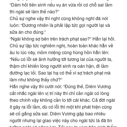
“Dám hỏi tiên sinh nếu vụ án vừa rồi có chỗ sai lầm
thì ngài sẽ làm thế nào?”
Chủ sự nghe vậy thì nghĩ cũng không nghĩ đã nói
luôn: “Đương nhiên là phải lập tức gọi người lại và
sửa án cho đúng.”
“Ngài không sợ bên trên trách phạt sao?” Hắn lại hỏi.
Chủ sự lập tức nghiêm nghị, hoàn toàn khác hẳn vẻ
âu lo lúc nãy, mồm miệng cũng hùng hồn hẳn lên:
“Nếu có lỗi sẽ ảnh hưởng tới tương lai của người ta,
thậm chí khiến lòng người sinh ra oán hận, đi lầm
đường lạc lối. Sao tại hạ có thể vì sợ trách phạt mà
làm như không thấy chứ?”
Hắn nghe vậy thì cười nói: “Đúng thế, Diêm Vương
cất nhắc ngài lên vị trí này thì chỉ cần ngài có lòng
theo chính vậy không cần lo tới cái khác. Cả đời ngài
ít gây ra lỗi lầm, dù có lỗi thì một khi phát hiện cũng
sẽ cố gắng sửa sai. Diêm Vương gặp bao nhiêu
người nhưng lại giao việc này cho ngài tức là đã tin