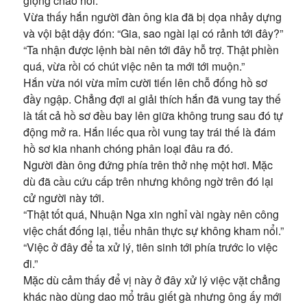
giọng chào hỏi.
Vừa thấy hắn người đàn ông kia đã bị dọa nhảy dựng
và vội bật dậy đón: “Gia, sao ngài lại có rảnh tới đây?”
“Ta nhận được lệnh bài nên tới đây hỗ trợ. Thật phiền
quá, vừa rồi có chút việc nên ta mới tới muộn.”
Hắn vừa nói vừa mỉm cười tiến lên chỗ đống hồ sơ
đầy ngập. Chẳng đợi ai giải thích hắn đã vung tay thế
là tất cả hồ sơ đều bay lên giữa không trung sau đó tự
động mở ra. Hắn liếc qua rồi vung tay trái thế là đám
hồ sơ kia nhanh chóng phân loại đâu ra đó.
Người đàn ông đứng phía trên thở nhẹ một hơi. Mặc
dù đã cầu cứu cấp trên nhưng không ngờ trên đó lại
cử người này tới.
“Thật tốt quá, Nhuận Nga xin nghỉ vài ngày nên công
việc chất đống lại, tiểu nhân thực sự không kham nổi.”
“Việc ở đây để ta xử lý, tiên sinh tới phía trước lo việc
đi.”
Mặc dù cảm thấy để vị này ở đây xử lý việc vặt chẳng
khác nào dùng dao mổ trâu giết gà nhưng ông ấy mới