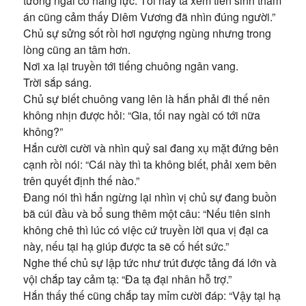
tưởng ngài có năng lực. Tối nay ta xem tiên sinh thẩm
án cũng cảm thấy Diêm Vương đã nhìn đúng người.”
Chủ sự sửng sốt rồi hơi ngượng ngùng nhưng trong
lòng cũng an tâm hơn.
Nơi xa lại truyền tới tiếng chuông ngân vang.
Trời sắp sáng.
Chủ sự biết chuông vang lên là hắn phải đi thế nên
không nhịn được hỏi: “Gia, tối nay ngài có tới nữa
không?”
Hắn cười cười và nhìn quỷ sai đang xụ mặt đứng bên
cạnh rồi nói: “Cái này thì ta không biết, phải xem bên
trên quyết định thế nào.”
Đang nói thì hắn ngừng lại nhìn vị chủ sự đang buồn
bã cúi đầu và bổ sung thêm một câu: “Nếu tiên sinh
không chê thì lúc có việc cứ truyền lời qua vị đại ca
này, nếu tại hạ giúp được ta sẽ cố hết sức.”
Nghe thế chủ sự lập tức như trút được tảng đá lớn và
vội chắp tay cảm tạ: “Đa tạ đại nhân hỗ trợ.”
Hắn thấy thế cũng chắp tay mỉm cười đáp: “Vậy tại hạ