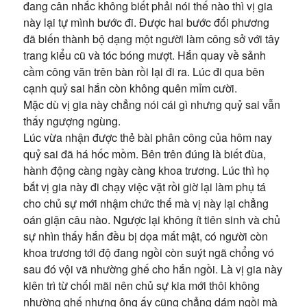
đang cân nhắc không biết phải nói thế nào thì vị gia
này lại tự mình bước đi. Được hai bước đối phương
đã biến thành bộ dạng một người làm công sở với tây
trang kiểu cũ và tóc bóng mượt. Hắn quay về sảnh
cầm công văn trên bàn rồi lại đi ra. Lúc đi qua bên
cạnh quỷ sai hắn còn không quên mỉm cười.
Mặc dù vị gia này chẳng nói cái gì nhưng quỷ sai vẫn
thấy ngượng ngùng.
Lúc vừa nhận được thẻ bài phân công của hôm nay
quỷ sai đã há hốc mồm. Bên trên đúng là biết đùa,
hành động càng ngày càng khoa trương. Lúc thì họ
bắt vị gia này đi chạy việc vặt rồi giờ lại làm phụ tá
cho chủ sự mới nhậm chức thế mà vị này lại chẳng
oán giận câu nào. Ngược lại không ít tiên sinh và chủ
sự nhìn thấy hắn đều bị dọa mất mật, có người còn
khoa trương tới độ đang ngồi còn suýt ngã chổng vó
sau đó vội vã nhường ghế cho hắn ngồi. Là vị gia này
kiên trì từ chối mãi nên chủ sự kia mới thôi không
nhường ghế nhưng ông ấy cũng chẳng dám ngồi mà