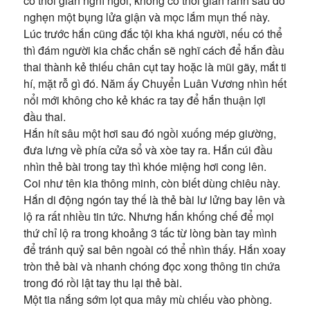
có thời gian nghỉ ngơi, không có thời gian rảnh sau đó
nghẹn một bụng lửa giận và mọc lắm mụn thế này.
Lúc trước hắn cũng đắc tội kha khá người, nếu có thể
thì đám người kia chắc chắn sẽ nghĩ cách để hắn đầu
thai thành kẻ thiếu chân cụt tay hoặc là mũi gãy, mắt ti
hí, mặt rỗ gì đó. Năm ấy Chuyển Luân Vương nhìn hết
nổi mới không cho kẻ khác ra tay để hắn thuận lợi
đầu thai.
Hắn hít sâu một hơi sau đó ngồi xuống mép giường,
đưa lưng về phía cửa sổ và xòe tay ra. Hắn cúi đầu
nhìn thẻ bài trong tay thì khóe miệng hơi cong lên.
Coi như tên kia thông minh, còn biết dùng chiêu này.
Hắn di động ngón tay thế là thẻ bài lư lửng bay lên và
lộ ra rất nhiều tin tức. Nhưng hắn khống chế để mọi
thứ chỉ lộ ra trong khoảng 3 tấc từ lòng bàn tay mình
để tránh quỷ sai bên ngoài có thể nhìn thấy. Hắn xoay
tròn thẻ bài và nhanh chóng đọc xong thông tin chứa
trong đó rồi lật tay thu lại thẻ bài.
Một tia nắng sớm lọt qua mây mù chiếu vào phòng.