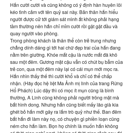
Hắn cười cười và cũng không có ý định hàn huyên lôi
kéo tình cảm với tên quỷ sai này. Bản thân hắn hiểu
người được cử tới giám sát mình ắt không phải hạng
tầm thường nên hắn chỉ mỉm cười rồi gật gật đầu và
quay người vào phòng.
Trong phòng khách là thân thể còn trẻ trung nhưng
chẳng dính dáng gì tới hai chữ đẹp trai của hắn đang
nằm trên giường. Khóe mắt cậu là nước mắt đã khô
sau một đêm. Gương mặt cậu vẫn có chút bụ bẫm của
trẻ con, qua một đêm này lại có cái mụn mới mọc ra.
Hắn nhìn thấy thế thì cười khổ và chỉ có thể chấp
nhận. (Hãy đọc hệ liệt Ma Ảnh mị linh của trang Rừng
Hổ Phách) Lúc dậy thì có mọc ít mụn cũng là bình
thường, A Linh cũng không phải người trông mặt mà
bắt hình dong. Nhưng hắn cũng biết mấy lão già kia
ghét bỏ hắn mới gây ra lắm trò quỷ như thế. Ban đêm
bắt hắn đi làm này nọ, có chuyện gì phiền loạn cũng
ném cho hắn làm. Bọn họ chính là muốn hắn không