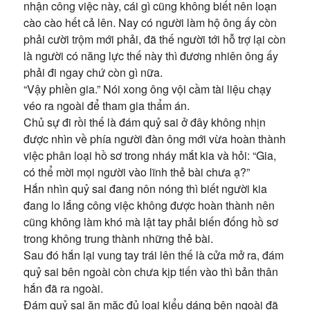
nhận công việc này, cái gì cũng không biết nên loạn
cào cào hết cả lên. Nay có người làm hộ ông ấy còn
phải cười trộm mới phải, đã thế người tới hỗ trợ lại còn
là người có năng lực thế này thì đương nhiên ông ấy
phải đi ngay chứ còn gì nữa.
“Vậy phiền gia.” Nói xong ông vội cầm tài liệu chạy
véo ra ngoài để tham gia thẩm án.
Chủ sự đi rồi thế là đám quỷ sai ở đây không nhịn
được nhìn về phía người đàn ông mới vừa hoàn thành
việc phân loại hồ sơ trong nháy mắt kia và hỏi: “Gia,
có thể mời mọi người vào lĩnh thẻ bài chưa ạ?”
Hắn nhìn quỷ sai đang nôn nóng thì biết người kia
đang lo lắng công việc không được hoàn thành nên
cũng không làm khó mà lật tay phải biến đống hồ sơ
trong không trung thành những thẻ bài.
Sau đó hắn lại vung tay trái lên thế là cửa mở ra, đám
quỷ sai bên ngoài còn chưa kịp tiến vào thì bản thân
hắn đã ra ngoài.
Đám quỷ sai ăn mặc đủ loại kiểu dáng bên ngoài đã