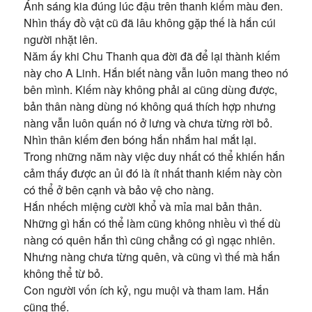
Ánh sáng kia đúng lúc đậu trên thanh kiếm màu đen.
Nhìn thấy đồ vật cũ đã lâu không gặp thế là hắn cúi
người nhặt lên.
Năm ấy khi Chu Thanh qua đời đã để lại thành kiếm
này cho A Linh. Hắn biết nàng vẫn luôn mang theo nó
bên mình. Kiếm này không phải ai cũng dùng được,
bản thân nàng dùng nó không quá thích hợp nhưng
nàng vẫn luôn quấn nó ở lưng và chưa từng rời bỏ.
Nhìn thân kiếm đen bóng hắn nhắm hai mắt lại.
Trong những năm này việc duy nhất có thể khiến hắn
cảm thấy được an ủi đó là ít nhất thanh kiếm này còn
có thể ở bên cạnh và bảo vệ cho nàng.
Hắn nhếch miệng cười khổ và mỉa mai bản thân.
Những gì hắn có thể làm cũng không nhiều vì thế dù
nàng có quên hắn thì cũng chẳng có gì ngạc nhiên.
Nhưng nàng chưa từng quên, và cũng vì thế mà hắn
không thể từ bỏ.
Con người vốn ích kỷ, ngu muội và tham lam. Hắn
cũng thế.