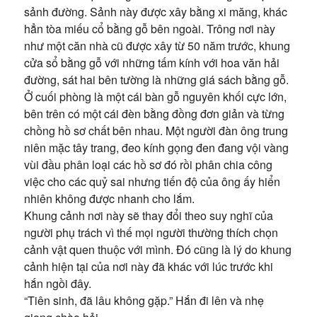
sảnh đường. Sảnh này được xây bằng xi măng, khác
hẳn tòa miếu cổ bằng gỗ bên ngoài. Trông nơi này
như một căn nhà cũ được xây từ 50 năm trước, khung
cửa sổ bằng gỗ với những tấm kính với hoa văn hải
đường, sát hai bên tường là những giá sách bằng gỗ.
Ở cuối phòng là một cái bàn gỗ nguyên khối cực lớn,
bên trên có một cái đèn bằng đồng đơn giản và từng
chồng hồ sơ chất bên nhau. Một người đàn ông trung
niên mặc tây trang, đeo kính gọng đen đang vội vàng
vùi đầu phân loại các hồ sơ đó rồi phân chia công
việc cho các quỷ sai nhưng tiến độ của ông ấy hiển
nhiên không được nhanh cho lắm.
Khung cảnh nơi này sẽ thay đổi theo suy nghĩ của
người phụ trách vì thế mọi người thường thích chọn
cảnh vật quen thuộc với mình. Đó cũng là lý do khung
cảnh hiện tại của nơi này đã khác với lúc trước khi
hắn ngồi đây.
“Tiên sinh, đã lâu không gặp.” Hắn đi lên và nhẹ