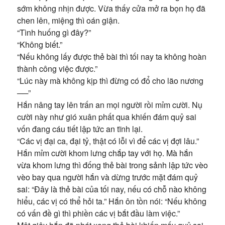
sớm không nhịn được. Vừa thấy cửa mở ra bọn họ đã
chen lên, miệng thì oán giận.
“Tình huống gì đây?”
“Không biết.”
“Nếu không lấy được thẻ bài thì tối nay ta không hoàn
thành công việc được.”
“Lúc này mà không kịp thì đừng có đổ cho lão nương
──”
Hắn nâng tay lên trấn an mọi người rồi mỉm cười. Nụ
cười này như gió xuân phất qua khiến đám quỷ sai
vốn đang cáu tiết lập tức an tĩnh lại.
“Các vị đại ca, đại tỷ, thật có lỗi vì để các vị đợi lâu.”
Hắn mỉm cười khom lưng chắp tay với họ. Mà hắn
vừa khom lưng thì đống thẻ bài trong sảnh lập tức vèo
vèo bay qua người hắn và dừng trước mặt đám quỷ
sai: “Đây là thẻ bài của tối nay, nếu có chỗ nào không
hiểu, các vị có thể hỏi ta.” Hắn ôn tồn nói: “Nếu không
có vấn đề gì thì phiền các vị bắt đầu làm việc.”