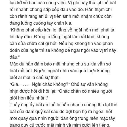
tục trở về báo cáo công việc. Vị gia này thu lại thẻ bài
rồi nhanh chóng sắp xếp đâu vào đó. Hắn thậm chí
còn rảnh rang an ủi vị tiên sinh mới nhậm chức còn
đang luống cuống tay chân kia.
“Không phải cấp trên lo lắng về ngài nên mới phái ta
tới đây đâu. Đừng lo lắng, ngài làm rất khá, không
cần sửa chữa cái gì hết. Nếu họ không tin vào phán
đoán của ngài thì sẽ không để ngài ngồi vào vị trí này
đâu.”
Mặc dù hắn đảm bảo mãi nhưng chủ sự kia vẫn sợ
toát mồ hôi. Người ngoài nhìn vào quả thực không
biết ai mới là chủ sự thật.
“Gia. . . . . . Ngài chắc không?” Chủ sự vẫn không
nhịn được hỏi đi hỏi lại: “Chắc chắn có nhiều người
giỏi hơn tiểu nhân.”
Thấy ông ấy bất an thế là hắn nhanh chóng thu lại thẻ
bài của đám quỷ sai sau đó đợi bọn họ ra ngoài hết
mới quay qua nhìn người đàn ông trung niên mặc tây
trang quy củ trước mặt mình và mỉm cười lên tiếng.