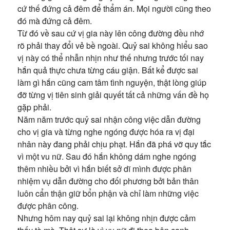
cứ thế đứng cả đêm để thẩm án. Mọi người cũng theo
đó mà đứng cả đêm.
Từ đó về sau cứ vị gia này lên công đường đều nhớ
rõ phải thay đổi vẻ bề ngoài. Quỷ sai không hiểu sao
vị này có thể nhẫn nhịn như thế nhưng trước tối nay
hắn quả thực chưa từng cáu giận. Bất kể được sai
làm gì hắn cũng cam tâm tình nguyện, thật lòng giúp
đỡ từng vị tiên sinh giải quyết tất cả những vấn đề họ
gặp phải.
Năm năm trước quỷ sai nhận công việc dẫn đường
cho vị gia và từng nghe ngóng được hóa ra vị đại
nhân này đang phải chịu phạt. Hắn đã phá vỡ quy tắc
vì một vu nữ. Sau đó hắn không dám nghe ngóng
thêm nhiều bởi vì hắn biết sở dĩ mình được phân
nhiệm vụ dẫn đường cho đối phương bởi bản thân
luôn cẩn thận giữ bổn phận và chỉ làm những việc
được phân công.
Nhưng hôm nay quỷ sai lại không nhịn được cảm