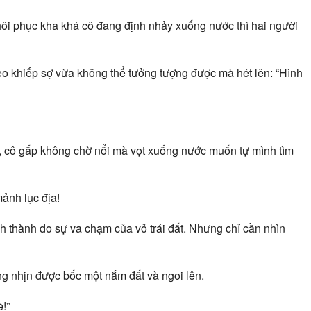
hôi phục kha khá cô đang định nhảy xuống nước thì hai người
eo khiếp sợ vừa không thể tưởng tượng được mà hét lên: “Hình
 cô gấp không chờ nổi mà vọt xuống nước muốn tự mình tìm
ảnh lục địa!
nh thành do sự va chạm của vỏ trái đất. Nhưng chỉ cần nhìn
ng nhịn được bốc một nắm đất và ngoi lên.
è!”