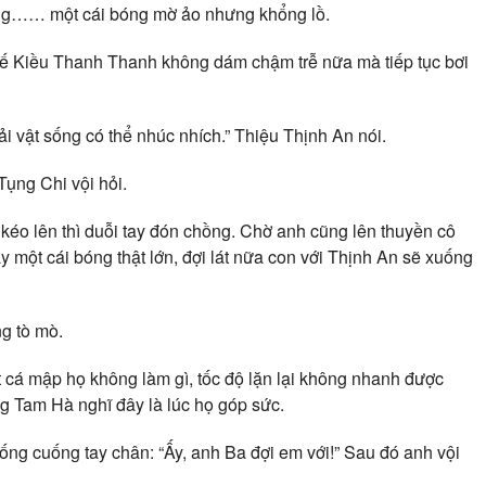
bóng…… một cái bóng mờ ảo nhưng khổng lồ.
thế Kiều Thanh Thanh không dám chậm trễ nữa mà tiếp tục bơi
ải vật sống có thể nhúc nhích.” Thiệu Thịnh An nói.
Tụng Chi vội hỏi.
o lên thì duỗi tay đón chồng. Chờ anh cũng lên thuyền cô
hấy một cái bóng thật lớn, đợi lát nữa con với Thịnh An sẽ xuống
g tò mò.
t cá mập họ không làm gì, tốc độ lặn lại không nhanh được
 Tam Hà nghĩ đây là lúc họ góp sức.
ng cuống tay chân: “Ấy, anh Ba đợi em với!” Sau đó anh vội