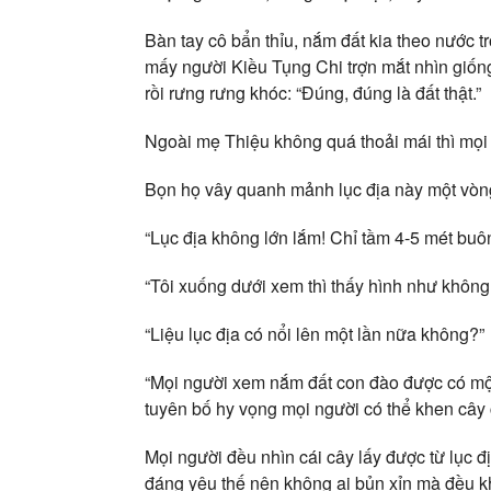
Bàn tay cô bẩn thỉu, nắm đất kia theo nước t
mấy người Kiều Tụng Chi trợn mắt nhìn giống 
rồi rưng rưng khóc: “Đúng, đúng là đất thật.”
Ngoài mẹ Thiệu không quá thoải mái thì mọi
Bọn họ vây quanh mảnh lục địa này một vòng 
“Lục địa không lớn lắm! Chỉ tầm 4-5 mét buô
“Tôi xuống dưới xem thì thấy hình như khôn
“Liệu lục địa có nổi lên một lần nữa không?”
“Mọi người xem nắm đất con đào được có một
tuyên bố hy vọng mọi người có thể khen cây 
Mọi người đều nhìn cái cây lấy được từ lục đ
đáng yêu thế nên không ai bủn xỉn mà đều k