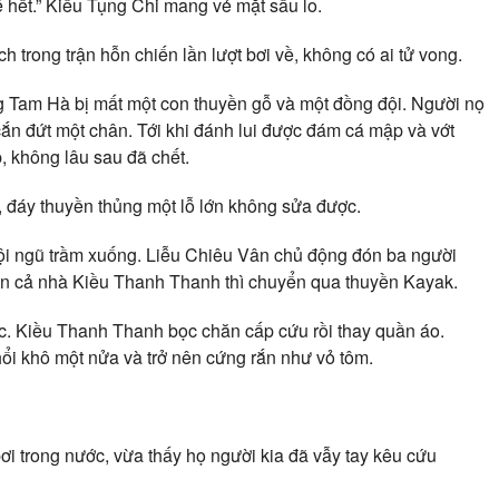
 hết.” Kiều Tụng Chi mang vẻ mặt sầu lo.
trong trận hỗn chiến lần lượt bơi về, không có ai tử vong.
ng Tam Hà bị mất một con thuyền gỗ và một đồng đội. Người nọ
cắn đứt một chân. Tới khi đánh lui được đám cá mập và vớt
p, không lâu sau đã chết.
, đáy thuyền thủng một lỗ lớn không sửa được.
đội ngũ trầm xuống. Liễu Chiêu Vân chủ động đón ba người
n cả nhà Kiều Thanh Thanh thì chuyển qua thuyền Kayak.
ác. Kiều Thanh Thanh bọc chăn cấp cứu rồi thay quần áo.
hổi khô một nửa và trở nên cứng rắn như vỏ tôm.
ơi trong nước, vừa thấy họ người kia đã vẫy tay kêu cứu