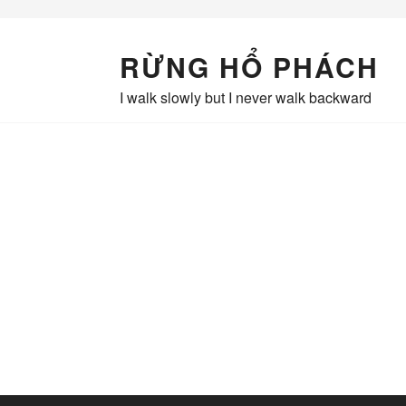
Skip
to
content
RỪNG HỔ PHÁCH
I walk slowly but I never walk backward