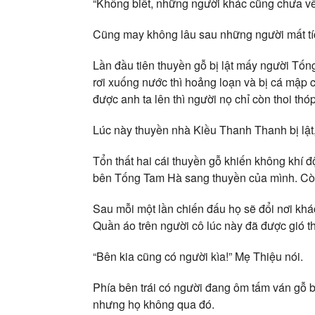
“Không biết, những người khác cũng chưa về
Cũng may không lâu sau những người mất tích 
Lần đầu tiên thuyền gỗ bị lật mấy người Tố
rơi xuống nước thì hoảng loạn và bị cá mập 
được anh ta lên thì người nọ chỉ còn thoi thó
Lúc này thuyền nhà Kiều Thanh Thanh bị lật
Tổn thất hai cái thuyền gỗ khiến không khí 
bên Tống Tam Hà sang thuyền của mình. Cò
Sau mỗi một lần chiến đấu họ sẽ đổi nơi kh
Quần áo trên người cô lúc này đã được gió t
“Bên kia cũng có người kìa!” Mẹ Thiệu nói.
Phía bên trái có người đang ôm tấm ván gỗ b
nhưng họ không qua đó.