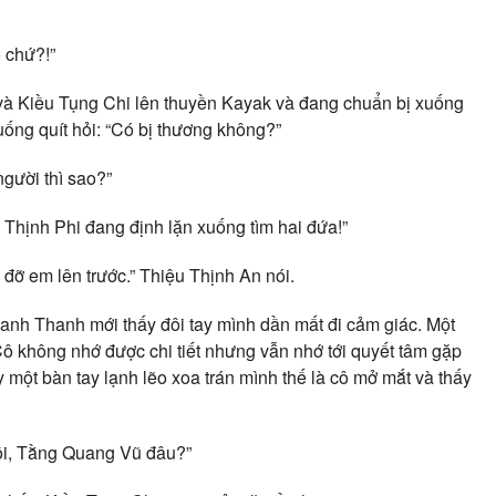
 chứ?!”
và Kiều Tụng Chi lên thuyền Kayak và đang chuẩn bị xuống
cuống quít hỏi: “Có bị thương không?”
gười thì sao?”
à Thịnh Phi đang định lặn xuống tìm hai đứa!”
đỡ em lên trước.” Thiệu Thịnh An nói.
Thanh Thanh mới thấy đôi tay mình dần mất đi cảm giác. Một
 Cô không nhớ được chi tiết nhưng vẫn nhớ tới quyết tâm gặp
ấy một bàn tay lạnh lẽo xoa trán mình thế là cô mở mắt và thấy
rồi, Tằng Quang Vũ đâu?”