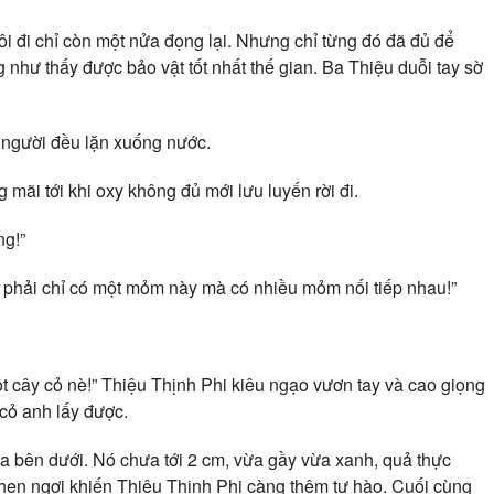
rôi đi chỉ còn một nửa đọng lại. Nhưng chỉ từng đó đã đủ để
như thấy được bảo vật tốt nhất thế gian. Ba Thiệu duỗi tay sờ
 người đều lặn xuống nước.
mãi tới khi oxy không đủ mới lưu luyến rời đi.
ng!”
g phải chỉ có một mỏm này mà có nhiều mỏm nối tiếp nhau!”
 cây cỏ nè!” Thiệu Thịnh Phi kiêu ngạo vươn tay và cao giọng
cỏ anh lấy được.
ịa bên dưới. Nó chưa tới 2 cm, vừa gầy vừa xanh, quả thực
hen ngợi khiến Thiệu Thịnh Phi càng thêm tự hào. Cuối cùng