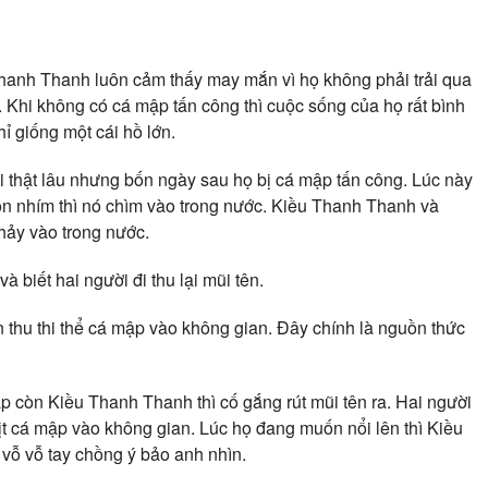
 Thanh Thanh luôn cảm thấy may mắn vì họ không phải trải qua
 Khi không có cá mập tấn công thì cuộc sống của họ rất bình
hỉ giống một cái hồ lớn.
i thật lâu nhưng bốn ngày sau họ bị cá mập tấn công. Lúc này
on nhím thì nó chìm vào trong nước. Kiều Thanh Thanh và
hảy vào trong nước.
biết hai người đi thu lại mũi tên.
 thu thi thể cá mập vào không gian. Đây chính là nguồn thức
ập còn Kiều Thanh Thanh thì cố gắng rút mũi tên ra. Hai người
thịt cá mập vào không gian. Lúc họ đang muốn nổi lên thì Kiều
ô vỗ vỗ tay chồng ý bảo anh nhìn.