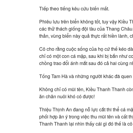
Tiếp theo tiếng kêu cứu biến mất.
Phiêu lưu trên biển không tốt, tuy vậy Kiều
các thử thách giống đội tàu của Thang Châu.
thản, vùng biển này quả thực rất hiền lành, c
Cô cho rằng cuộc sống của họ cứ thế kéo dà
chỉ có một con cá mập, sau khi bị bắn như c
chồng trao đổi ánh mắt sau đó cả hai cùng n
Tống Tam Hà và những người khác đã quen và 
Không chỉ có mũi tên, Kiều Thanh Thanh còn
ăn chăn nuôi khó có được!
Thiệu Thịnh An đang nỗ lực cắt thi thể cá m
phối hợp ăn ý trong việc thu mũi tên và cất 
Thanh Thanh lại nhìn thấy cái gì đó thế là c