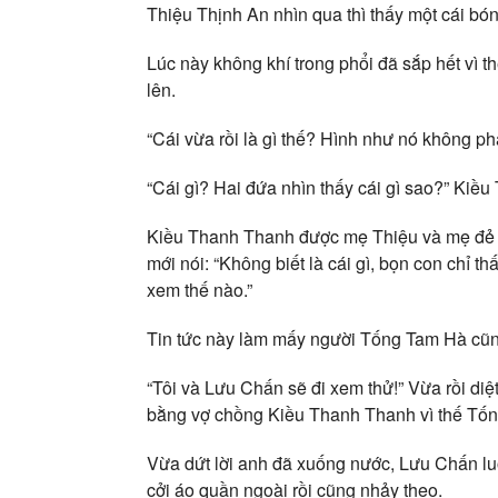
Thiệu Thịnh An nhìn qua thì thấy một cái 
Lúc này không khí trong phổi đã sắp hết vì 
lên.
“Cái vừa rồi là gì thế? Hình như nó không ph
“Cái gì? Hai đứa nhìn thấy cái gì sao?” Kiều 
Kiều Thanh Thanh được mẹ Thiệu và mẹ đẻ ké
mới nói: “Không biết là cái gì, bọn con chỉ t
xem thế nào.”
Tin tức này làm mấy người Tống Tam Hà cũn
“Tôi và Lưu Chấn sẽ đi xem thử!” Vừa rồi diệ
bằng vợ chồng Kiều Thanh Thanh vì thế Tống
Vừa dứt lời anh đã xuống nước, Lưu Chấn luố
cởi áo quần ngoài rồi cũng nhảy theo.