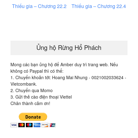
Điều
Thiếu gia – Chương 22.2
Thiếu gia – Chương 22.4
hướng
bài
viết
Ủng hộ Rừng Hổ Phách
Mong các bạn ủng hộ để Amber duy trì trang web. Nếu
không có Paypal thì có thể:
1. Chuyển khoản tới: Hoang Mai Nhung - 0021002033624 -
Vietcombank.
2. Chuyển qua Momo
3. Gửi thẻ cào điện thoại Viettel
Chân thành cảm ơn!