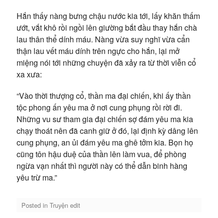
Hắn thấy nàng bưng chậu nước kia tới, lấy khăn thấm
ướt, vắt khô rồi ngồi lên giường bắt đầu thay hắn chà
lau thân thể dính máu. Nàng vừa suy nghĩ vừa cẩn
thận lau vết máu dính trên ngực cho hắn, lại mở
miệng nói tới những chuyện đã xảy ra từ thời viễn cổ
xa xưa:
“Vào thời thượng cổ, thần ma đại chiến, khi ấy thần
tộc phong ấn yêu ma ở nơi cung phụng rồi rời đi.
Những vu sư tham gia đại chiến sợ đám yêu ma kia
chạy thoát nên đã canh giữ ở đó, lại định kỳ dâng lên
cung phụng, an ủi đám yêu ma ghê tởm kia. Bọn họ
cũng tôn hậu duệ của thần lên làm vua, để phòng
ngừa vạn nhất thì người này có thể dẫn binh hàng
yêu trừ ma.”
Posted in
Truyện edit