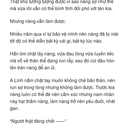
Thật khó tưởng tượng được vì sao nàng sợ như thế
mà vừa rồi vẫn có thể bình tĩnh đối phó với tên kia.
Nhưng nàng vẫn làm được.
Nhiều năm qua vì tự bảo vệ mình nên nàng đã bị mài
tới độ có thể diễn bất kỳ cái gì, bất kỳ lúc nào.
Hắn ôm chặt lấy nàng, vừa đau lòng vừa luyến tiếc
mà vỗ về thân thể đang run rẩy, sau đó cúi đầu hôn
lên trán nàng để an ủi.
A Linh nắm chặt tay muốn khống chế bản thân, nén
run sợ trong lòng nhưng không làm được. Trước kia
nàng luôn có thể đè nén cảm xúc nhưng nam nhân
này hại thảm nàng, làm nàng trở nên yếu đuối, nhát
gan.
“Ngươi thật đáng chết ——”