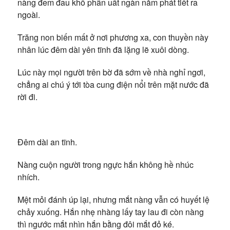
nàng đem đau khổ phẫn uất ngàn năm phát tiết ra
ngoài.
Trăng non biến mất ở nơi phương xa, con thuyền này
nhân lúc đêm dài yên tĩnh đã lặng lẽ xuôi dòng.
Lúc này mọi người trên bờ đã sớm về nhà nghỉ ngơi,
chẳng ai chú ý tới tòa cung điện nổi trên mặt nước đã
rời đi.
Đêm dài an tĩnh.
Nàng cuộn người trong ngực hắn không hề nhúc
nhích.
Mệt mỏi đánh úp lại, nhưng mắt nàng vẫn có huyết lệ
chảy xuống. Hắn nhẹ nhàng lấy tay lau đi còn nàng
thì ngước mắt nhìn hắn bằng đôi mắt đỏ ké.