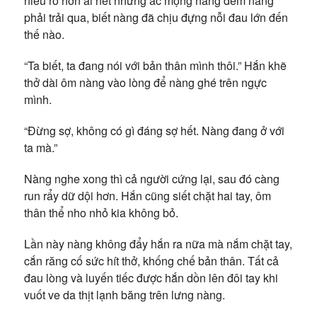
hiểu rõ hơn ai hết những ác mộng hàng đêm nàng
phải trải qua, biết nàng đã chịu đựng nỗi đau lớn đến
thế nào.
“Ta biết, ta đang nói với bản thân mình thôi.” Hắn khẽ
thở dài ôm nàng vào lòng để nàng ghé trên ngực
mình.
“Đừng sợ, không có gì đáng sợ hết. Nàng đang ở với
ta mà.”
Nàng nghe xong thì cả người cứng lại, sau đó càng
run rẩy dữ dội hơn. Hắn cũng siết chặt hai tay, ôm
thân thể nho nhỏ kia không bỏ.
Lần này nàng không đẩy hắn ra nữa mà nắm chặt tay,
cắn răng cố sức hít thở, khống chế bản thân. Tất cả
đau lòng và luyến tiếc được hắn dồn lên đôi tay khi
vuốt ve da thịt lạnh băng trên lưng nàng.