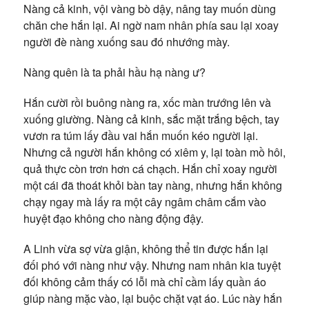
Nàng cả kinh, vội vàng bò dậy, nâng tay muốn dùng
chăn che hắn lại. Ai ngờ nam nhân phía sau lại xoay
người đè nàng xuống sau đó nhướng mày.
Nàng quên là ta phải hầu hạ nàng ư?
Hắn cười rồi buông nàng ra, xốc màn trướng lên và
xuống giường. Nàng cả kinh, sắc mặt trắng bệch, tay
vươn ra túm lấy đầu vai hắn muốn kéo người lại.
Nhưng cả người hắn không có xiêm y, lại toàn mồ hôi,
quả thực còn trơn hơn cá chạch. Hắn chỉ xoay người
một cái đã thoát khỏi bàn tay nàng, nhưng hắn không
chạy ngay mà lấy ra một cây ngâm châm cắm vào
huyệt đạo không cho nàng động đậy.
A Linh vừa sợ vừa giận, không thể tin được hắn lại
đối phó với nàng như vậy. Nhưng nam nhân kia tuyệt
đối không cảm thấy có lỗi mà chỉ cầm lấy quần áo
giúp nàng mặc vào, lại buộc chặt vạt áo. Lúc này hắn