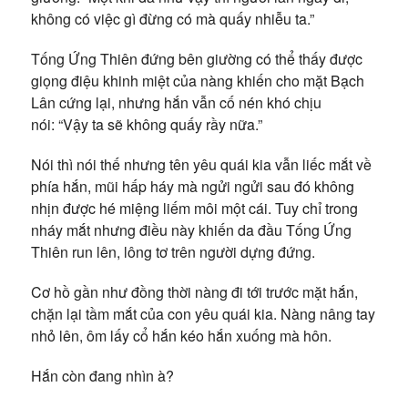
không có việc gì đừng có mà quấy nhiễu ta.”
Tống Ứng Thiên đứng bên giường có thể thấy được
giọng điệu khinh miệt của nàng khiến cho mặt Bạch
Lân cứng lại, nhưng hắn vẫn cố nén khó chịu
nói: “Vậy ta sẽ không quấy rầy nữa.”
Nói thì nói thế nhưng tên yêu quái kia vẫn liếc mắt về
phía hắn, mũi hấp háy mà ngửi ngửi sau đó không
nhịn được hé miệng liếm môi một cái. Tuy chỉ trong
nháy mắt nhưng điều này khiến da đầu Tống Ứng
Thiên run lên, lông tơ trên người dựng đứng.
Cơ hồ gần như đồng thời nàng đi tới trước mặt hắn,
chặn lại tầm mắt của con yêu quái kia. Nàng nâng tay
nhỏ lên, ôm lấy cổ hắn kéo hắn xuống mà hôn.
Hắn còn đang nhìn à?