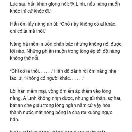
Lúc sau hắn khàn giọng nói: “A Linh, nếu nàng muốn
khóc thì cứ khóc đi.”
Hắn ôm lấy nàng an ủi: “Chỗ này không có ai khác,
chỉ có ta mà thôi.”
Nàng há mồm muốn phản bác nhưng không nói được
lời nào. Những phiền muộn trong lòng ép tới độ nàng
không thở nổi.
“Chỉ có ta thôi. . . . . .” Hắn dỗ dành rồi ôm nàng nhẹ
lắc lư, “Không có người khác. . . . . .”
Lời hắn mềm mại, vòng ôm ấm áp thấm vào lòng
nàng. A Linh không nhịn được, những tủi thân, sợ hãi,
bất an che giấu trong lòng ngàn năm cứ vậy hóa
thành nước mắt nóng bỏng lã chã rơi xuống ngực
hắn.