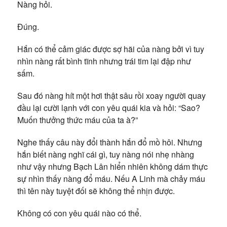
Nàng hỏi.
Đúng.
Hắn có thể cảm giác được sợ hãi của nàng bởi vì tuy
nhìn nàng rất bình tĩnh nhưng trái tim lại đập như
sấm.
Sau đó nàng hít một hơi thật sâu rồi xoay người quay
đầu lại cười lạnh với con yêu quái kia và hỏi: “Sao?
Muốn thưởng thức máu của ta à?”
Nghe thấy câu này đổi thành hắn đổ mồ hôi. Nhưng
hắn biết nàng nghĩ cái gì, tuy nàng nói nhẹ nhàng
như vậy nhưng Bạch Lân hiển nhiên không dám thực
sự nhìn thấy nàng đổ máu. Nếu A Linh mà chảy máu
thì tên này tuyệt đối sẽ không thể nhịn được.
Không có con yêu quái nào có thể.