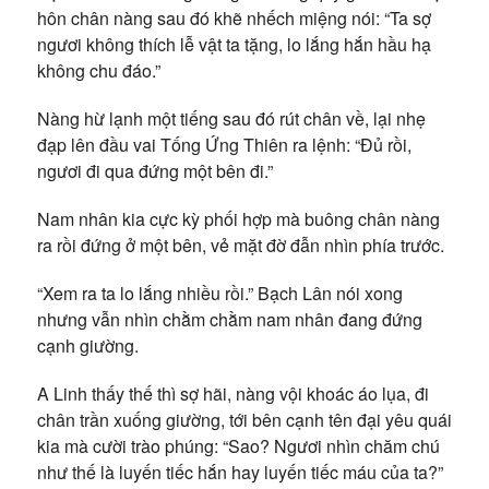
hôn chân nàng sau đó khẽ nhếch miệng nói: “Ta sợ
ngươi không thích lễ vật ta tặng, lo lắng hắn hầu hạ
không chu đáo.”
Nàng hừ lạnh một tiếng sau đó rút chân về, lại nhẹ
đạp lên đầu vai Tống Ứng Thiên ra lệnh: “Đủ rồi,
ngươi đi qua đứng một bên đi.”
Nam nhân kia cực kỳ phối hợp mà buông chân nàng
ra rồi đứng ở một bên, vẻ mặt đờ đẫn nhìn phía trước.
“Xem ra ta lo lắng nhiều rồi.” Bạch Lân nói xong
nhưng vẫn nhìn chằm chằm nam nhân đang đứng
cạnh giường.
A Linh thấy thế thì sợ hãi, nàng vội khoác áo lụa, đi
chân trần xuống giường, tới bên cạnh tên đại yêu quái
kia mà cười trào phúng: “Sao? Ngươi nhìn chăm chú
như thế là luyến tiếc hắn hay luyến tiếc máu của ta?”