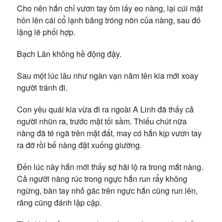
Cho nên hắn chỉ vươn tay ôm lấy eo nàng, lại cúi mặt
hôn lên cái cổ lạnh băng tróng nõn của nàng, sau đó
lặng lẽ phối hợp.
Bạch Lân không hề động đậy.
Sau một lúc lâu như ngàn vạn năm tên kia mới xoay
người tránh đi.
Con yêu quái kia vừa đi ra ngoài A Linh đã thấy cả
người nhũn ra, trước mặt tối sầm. Thiếu chút nữa
nàng đã té ngã trên mặt đất, may có hắn kịp vươn tay
ra đỡ rồi bế nàng đặt xuống giường.
Đến lúc này hắn mới thấy sợ hãi lộ ra trong mắt nàng.
Cả người nàng rúc trong ngực hắn run rẩy không
ngừng, bàn tay nhỏ gác trên ngực hắn cũng run lên,
răng cũng đánh lập cập.