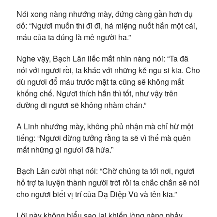
Nói xong nàng nhướng mày, đứng càng gần hơn dụ
dỗ: “Ngươi muốn thì đi đi, há miệng nuốt hắn một cái,
máu của ta đúng là mê người ha.”
Nghe vậy, Bạch Lân liếc mắt nhìn nàng nói: “Ta đã
nói với ngươi rồi, ta khác với những kẻ ngu si kia. Cho
dù ngươi đổ máu trước mặt ta cũng sẽ không mất
khống chế. Ngươi thích hắn thì tốt, như vậy trên
đường đi ngươi sẽ không nhàm chán.”
A Linh nhướng mày, không phủ nhận mà chỉ hừ một
tiếng: “Ngươi đừng tưởng rằng ta sẽ vì thế mà quên
mất những gì ngươi đã hứa.”
Bạch Lân cười nhạt nói: “Chờ chúng ta tới nơi, ngươi
hỗ trợ ta luyện thành người trời rồi ta chắc chắn sẽ nói
cho ngươi biết vị trí của Dạ Điệp Vũ và tên kia.”
Lời này không hiểu sao lại khiến lòng nàng nhảy