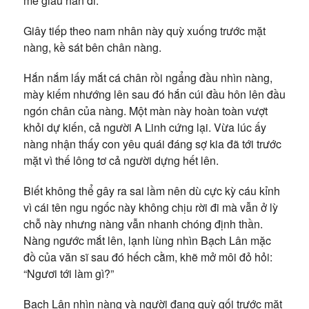
mẽ giấu hắn đi.
Giây tiếp theo nam nhân này quỳ xuống trước mặt
nàng, kề sát bên chân nàng.
Hắn nắm lấy mắt cá chân rồi ngẩng đầu nhìn nàng,
mày kiếm nhướng lên sau đó hắn cúi đầu hôn lên đầu
ngón chân của nàng. Một màn này hoàn toàn vượt
khỏi dự kiến, cả người A Linh cứng lại. Vừa lúc ấy
nàng nhận thấy con yêu quái đáng sợ kia đã tới trước
mặt vì thế lông tơ cả người dựng hết lên.
Biết không thể gây ra sai lầm nên dù cực kỳ cáu kỉnh
vì cái tên ngu ngốc này không chịu rời đi mà vẫn ở lỳ
chỗ này nhưng nàng vẫn nhanh chóng định thần.
Nàng ngước mắt lên, lạnh lùng nhìn Bạch Lân mặc
đồ của văn sĩ sau đó hếch cằm, khẽ mở môi đỏ hỏi:
“Ngươi tới làm gì?”
Bạch Lân nhìn nàng và người đang quỳ gối trước mặt