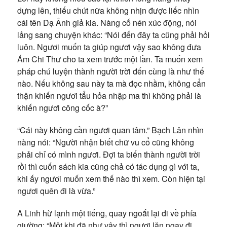
dựng lên, thiếu chút nữa không nhịn được liếc nhìn
cái tên Dạ Ảnh giả kia. Nàng cố nén xúc động, nói
lảng sang chuyện khác: “Nói đến đây ta cũng phải hỏi
luôn. Ngươi muốn ta giúp ngươi vậy sao không đưa
Ám Chi Thư cho ta xem trước một lần. Ta muốn xem
pháp chú luyện thành người trời đến cùng là như thế
nào. Nếu không sau này ta mà đọc nhầm, không cẩn
thận khiến ngươi tẩu hỏa nhập ma thì không phải là
khiến ngươi công cốc à?”
“Cái này không cần ngươi quan tâm.” Bạch Lân nhìn
nàng nói: “Người nhận biết chữ vu cổ cũng không
phải chỉ có mình ngươi. Đợi ta biến thành người trời
rồi thì cuốn sách kia cũng chả có tác dụng gì với ta,
khi ấy ngươi muốn xem thế nào thì xem. Còn hiện tại
ngươi quên đi là vừa.”
A Linh hừ lạnh một tiếng, quay ngoắt lại đi về phía
giường: “Một khi đã như vậy thì ngươi lăn ngay đi,