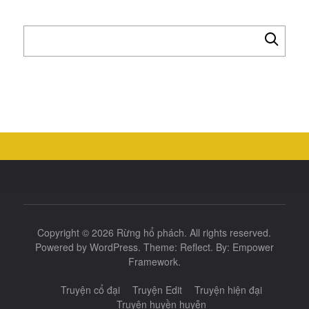
Tìm
kiếm
cho:
Copyright © 2026
Rừng hổ phách
. All rights reserved.
Powered by
WordPress
. Theme:
Reflect
. By:
Empower
Framework
.
Truyện cổ đại
Truyện Edit
Truyện hiện đại
Truyện huyền huyễn