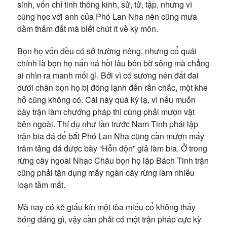
sinh, vốn chỉ tinh thông kinh, sử, tử, tập, nhưng vì
cùng học với anh của Phó Lan Nha nên cũng mưa
dầm thấm đất mà biết chút ít về kỳ môn.
Bọn họ vốn đều có sở trường riêng, nhưng cổ quái
chính là bọn họ nấn ná hồi lâu bên bờ sông mà chẳng
ai nhìn ra manh mối gì. Bởi vì có sương nên đất đai
dưới chân bọn họ bị đông lạnh đến rắn chắc, một khe
hở cũng không có. Cái này quá kỳ lạ, vì nếu muốn
bày trận làm chướng pháp thì cũng phải mượn vật
bên ngoài. Thí dụ như lần trước Nam Tinh phái lập
trận bia đá để bắt Phó Lan Nha cũng cần mượn mấy
trăm tảng đá được bày “Hỗn độn” giả làm bia. Ở trong
rừng cây ngoài Nhạc Châu bọn họ lập Bách Tinh trận
cũng phải tận dụng mấy ngàn cây rừng làm nhiễu
loạn tầm mắt.
Mà nay có kẻ giấu kín một tòa miếu cổ không thấy
bóng dáng gì, vậy cần phải có một trận pháp cực kỳ