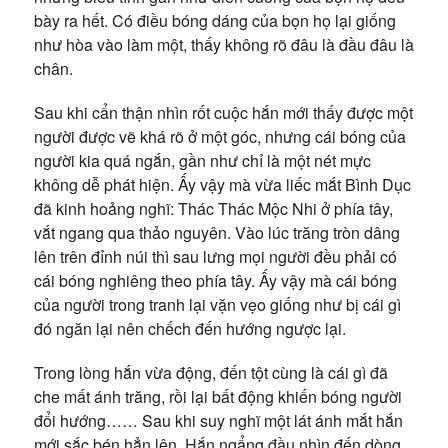
bày ra hết. Có điều bóng dáng của bọn họ lại giống
như hòa vào làm một, thấy không rõ đâu là đầu đâu là
chân.
Sau khi cẩn thận nhìn rốt cuộc hắn mới thấy được một
người được vẽ khá rõ ở một góc, nhưng cái bóng của
người kia quá ngắn, gần như chỉ là một nét mực
không dễ phát hiện. Ấy vậy mà vừa liếc mắt Bình Dục
đã kinh hoảng nghĩ: Thác Thác Mộc Nhi ở phía tây,
vắt ngang qua thảo nguyên. Vào lúc trăng tròn dâng
lên trên đỉnh núi thì sau lưng mọi người đều phải có
cái bóng nghiêng theo phía tây. Ấy vậy mà cái bóng
của người trong tranh lại vặn vẹo giống như bị cái gì
đó ngăn lại nên chếch đến hướng ngược lại.
Trong lòng hắn vừa động, đến tột cùng là cái gì đã
che mất ánh trăng, rồi lại bất động khiến bóng người
đổi hướng…… Sau khi suy nghĩ một lát ánh mắt hắn
mới sắc bén hẳn lên. Hắn ngẩng đầu nhìn đến dòng