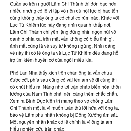
Quần áo trên người Lâm Chi Thành thì đơn bạc hơn
nhiều nhưng có lẽ vì tập võ nên dù nội lực bị hao tổn
cũng không thấy ông ta có chút co rúm nào. Khác với
Lục Tử Khiêm lúc này đang nhìn quanh khắp nơi,
Lâm Chi Thành chỉ yên lặng đứng nhìn ngọn núi vô
danh ở phía xa, trên mặt vẫn không có biểu tình gì,
ánh mắt cũng là vẻ suy tư không ngừng. Nhìn dáng
vẻ này thì có lẽ ông ta và Lục Tử Khiêm đều đang hỗ
trợ tìm kiếm huyền cơ của ngôi miếu kia.
Phó Lan Nha thấy xích trên chân ông ta vẫn chưa
được cởi, phía sau cũng có vài tên ám vệ đi cùng thì
có chút hiểu ra. Nàng nhớ tới trận pháp biến hóa khôn
lường của Nam Tinh phái nên càng thêm chắc chắn.
Xem ra Bình Dục kiên trì mang theo vợ chồng Lâm
Chi Thành một là vì muốn tuân thủ lời hứa với ông ta,
bảo vệ Lâm phu nhân không bị Đông Xưởng ám sát.
Một nguyên nhân khác có lẽ chính là vì ông ta am
hiểu nghiên cứu trận pháp.