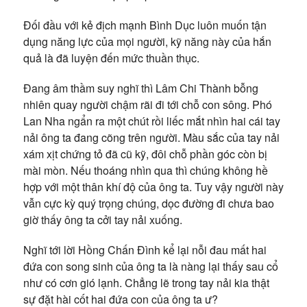
Đối đầu với kẻ địch mạnh Bình Dục luôn muốn tận
dụng năng lực của mọi người, kỹ năng này của hắn
quả là đã luyện đến mức thuần thục.
Đang âm thầm suy nghĩ thì Lâm Chi Thành bỗng
nhiên quay người chậm rãi đi tới chỗ con sông. Phó
Lan Nha ngẩn ra một chút rồi liếc mắt nhìn hai cái tay
nải ông ta đang cõng trên người. Màu sắc của tay nải
xám xịt chứng tỏ đã cũ kỹ, đôi chỗ phần góc còn bị
mài mòn. Nếu thoáng nhìn qua thì chúng không hề
hợp với một thân khí độ của ông ta. Tuy vậy người này
vẫn cực kỳ quý trọng chúng, dọc đường đi chưa bao
giờ thấy ông ta cởi tay nải xuống.
Nghĩ tới lời Hồng Chấn Đình kể lại nỗi đau mất hai
đứa con song sinh của ông ta là nàng lại thấy sau cổ
như có cơn gió lạnh. Chẳng lẽ trong tay nải kia thật
sự đặt hài cốt hai đứa con của ông ta ư?