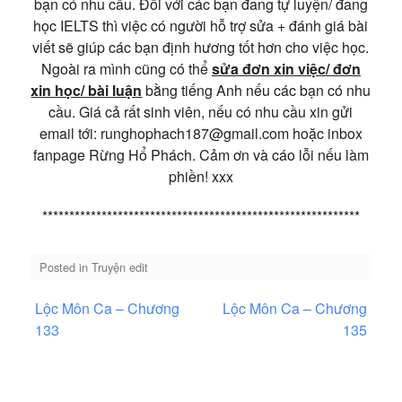
bạn có nhu cầu. Đối với các bạn đang tự luyện/ đang
học IELTS thì việc có người hỗ trợ sửa + đánh giá bài
viết sẽ giúp các bạn định hương tốt hơn cho việc học.
Ngoài ra mình cũng có thể
sửa đơn xin việc/ đơn
xin học/ bài luận
bằng tiếng Anh nếu các bạn có nhu
cầu. Giá cả rất sinh viên, nếu có nhu cầu xin gửi
email tới: runghophach187@gmail.com hoặc inbox
fanpage Rừng Hổ Phách. Cảm ơn và cáo lỗi nếu làm
phiền! xxx
***********************************************************
Posted in
Truyện edit
Điều
Lộc Môn Ca – Chương
Lộc Môn Ca – Chương
hướng
133
135
bài