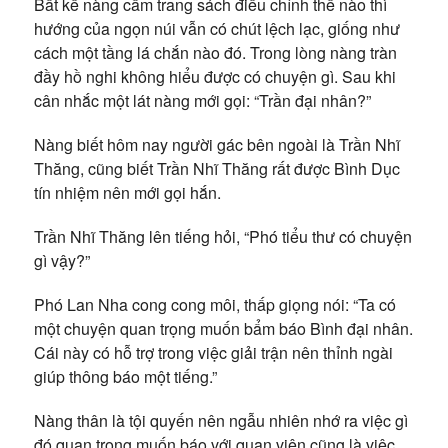
Bất kể nàng cầm trang sách điều chỉnh thế nào thì
hướng của ngọn núi vẫn có chút lệch lạc, giống như
cách một tầng lá chắn nào đó. Trong lòng nàng tràn
đầy hồ nghi không hiểu được có chuyện gì. Sau khi
cân nhắc một lát nàng mới gọi: “Trần đại nhân?”
Nàng biết hôm nay người gác bên ngoài là Trần Nhĩ
Thăng, cũng biết Trần Nhĩ Thăng rất được Bình Dục
tín nhiệm nên mới gọi hắn.
Trần Nhĩ Thăng lên tiếng hỏi, “Phó tiểu thư có chuyện
gì vậy?”
Phó Lan Nha cong cong môi, thấp giọng nói: “Ta có
một chuyện quan trọng muốn bẩm báo Bình đại nhân.
Cái này có hỗ trợ trong việc giải trận nên thỉnh ngài
giúp thông báo một tiếng.”
Nàng thân là tội quyến nên ngẫu nhiên nhớ ra việc gì
đó quan trọng muốn báo với quan viên cũng là việc