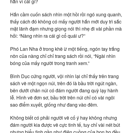
hắn vì cái gì?
Hắn cầm cuốn sách nhìn một hồi rồi ngó xung quanh,
thấy cách đó không có mấy người hắn mới duy trì sắc
mặt lãnh đạm nhưng giọng nói thì nhẹ đi vài phần mà
hỏi: “Nàng nhìn ra cái gì cổ quái ư?”
Phó Lan Nha ở trong khẽ ừ một tiếng, ngón tay trắng
nõn của nàng chỉ chỉ trang sách rồi nói, “Ngài nhìn
bóng của mấy người trong tranh xem.”
Bình Dục cứng người, vội nhìn lại chỉ thấy trên trang
sách vẽ một ngọn núi, trên đó là bầu trời ngút ngàn,
bên dưới chân núi có đám người đang quỳ lạy hành
lễ. Hình vẽ đơn sơ, bầu trời trên núi chỉ có vài ngôi
sao điểm xuyết, giống như đang vào đêm.
Không biết có phải người vẽ cố ý hay không nhưng
đám người kia được vẽ cực tinh tế, tuy chỉ vài nét bút
nhưng biểu tình gần như điên cuồng của bọn họ đều