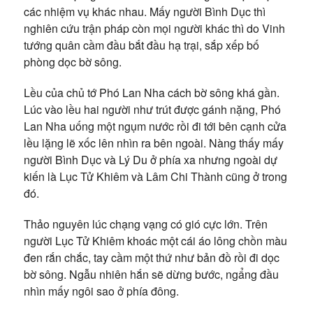
các nhiệm vụ khác nhau. Mấy người Bình Dục thì
nghiên cứu trận pháp còn mọi người khác thì do Vinh
tướng quân cầm đầu bắt đầu hạ trại, sắp xếp bố
phòng dọc bờ sông.
Lều của chủ tớ Phó Lan Nha cách bờ sông khá gần.
Lúc vào lều hai người như trút được gánh nặng, Phó
Lan Nha uống một ngụm nước rồi đi tới bên cạnh cửa
lều lặng lẽ xốc lên nhìn ra bên ngoài. Nàng thấy mấy
người Bình Dục và Lý Du ở phía xa nhưng ngoài dự
kiến là Lục Tử Khiêm và Lâm Chi Thành cũng ở trong
đó.
Thảo nguyên lúc chạng vạng có gió cực lớn. Trên
người Lục Tử Khiêm khoác một cái áo lông chồn màu
đen rắn chắc, tay cầm một thứ như bản đồ rồi đi dọc
bờ sông. Ngẫu nhiên hắn sẽ dừng bước, ngẩng đầu
nhìn mấy ngôi sao ở phía đông.