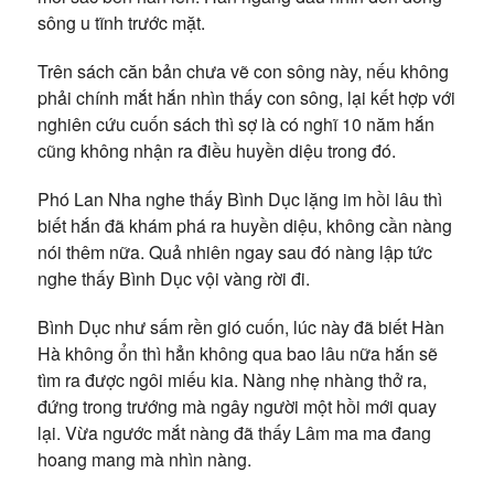
sông u tĩnh trước mặt.
Trên sách căn bản chưa vẽ con sông này, nếu không
phải chính mắt hắn nhìn thấy con sông, lại kết hợp với
nghiên cứu cuốn sách thì sợ là có nghĩ 10 năm hắn
cũng không nhận ra điều huyền diệu trong đó.
Phó Lan Nha nghe thấy Bình Dục lặng im hồi lâu thì
biết hắn đã khám phá ra huyền diệu, không cần nàng
nói thêm nữa. Quả nhiên ngay sau đó nàng lập tức
nghe thấy Bình Dục vội vàng rời đi.
Bình Dục như sấm rền gió cuốn, lúc này đã biết Hàn
Hà không ổn thì hẳn không qua bao lâu nữa hắn sẽ
tìm ra được ngôi miếu kia. Nàng nhẹ nhàng thở ra,
đứng trong trướng mà ngây người một hồi mới quay
lại. Vừa ngước mắt nàng đã thấy Lâm ma ma đang
hoang mang mà nhìn nàng.