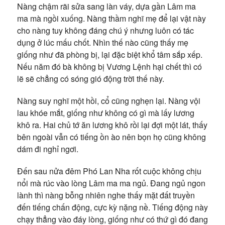
Nàng chậm rãi sửa sang làn váy, dựa gần Lâm ma
ma mà ngồi xuống. Nàng thầm nghĩ mẹ để lại vật này
cho nàng tuy không đáng chú ý nhưng luôn có tác
dụng ở lúc mấu chốt. Nhìn thế nào cũng thấy mẹ
giống như đã phòng bị, lại đặc biệt khổ tâm sắp xếp.
Nếu năm đó bà không bị Vương Lệnh hại chết thì có
lẽ sẽ chẳng có sóng gió động trời thế này.
Nàng suy nghĩ một hồi, cổ cũng nghẹn lại. Nàng vội
lau khóe mắt, giống như không có gì mà lấy lương
khô ra. Hai chủ tớ ăn lương khô rồi lại đợi một lát, thấy
bên ngoài vẫn có tiếng ồn ào nên bọn họ cũng không
dám đi nghỉ ngơi.
Đến sau nửa đêm Phó Lan Nha rốt cuộc không chịu
nổi mà rúc vào lòng Lâm ma ma ngủ. Đang ngủ ngon
lành thì nàng bỗng nhiên nghe thấy mặt đất truyền
đến tiếng chấn động, cực kỳ nặng nề. Tiếng động này
chạy thẳng vào đáy lòng, giống như có thứ gì đó đang