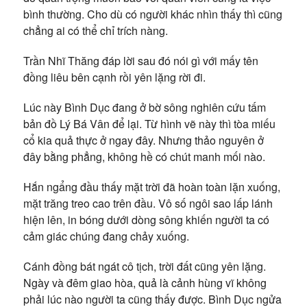
bình thường. Cho dù có người khác nhìn thấy thì cũng
chẳng ai có thể chỉ trích nàng.
Trần Nhĩ Thăng đáp lời sau đó nói gì với mấy tên
đồng liêu bên cạnh rồi yên lặng rời đi.
Lúc này Bình Dục đang ở bờ sông nghiên cứu tấm
bản đồ Lý Bá Vân để lại. Từ hình vẽ này thì tòa miếu
cổ kia quả thực ở ngay đây. Nhưng thảo nguyên ở
đây bằng phẳng, không hề có chút manh mối nào.
Hắn ngẩng đầu thấy mặt trời đã hoàn toàn lặn xuống,
mặt trăng treo cao trên đầu. Vô số ngôi sao lấp lánh
hiện lên, in bóng dưới dòng sông khiến người ta có
cảm giác chúng đang chảy xuống.
Cánh đồng bát ngát cô tịch, trời đất cũng yên lặng.
Ngày và đêm giao hòa, quả là cảnh hùng vĩ không
phải lúc nào người ta cũng thấy được. Bình Dục ngửa