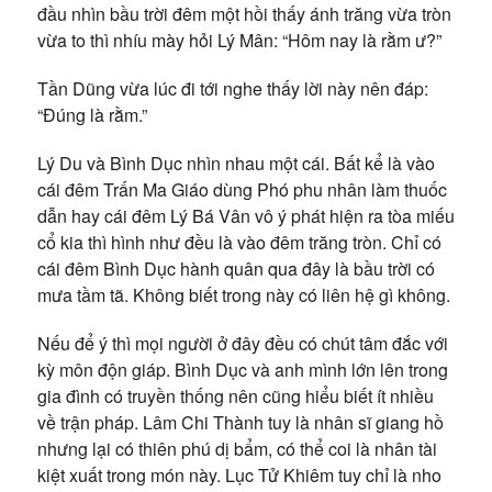
đầu nhìn bầu trời đêm một hồi thấy ánh trăng vừa tròn
vừa to thì nhíu mày hỏi Lý Mân: “Hôm nay là rằm ư?”
Tần Dũng vừa lúc đi tới nghe thấy lời này nên đáp:
“Đúng là rằm.”
Lý Du và Bình Dục nhìn nhau một cái. Bất kể là vào
cái đêm Trấn Ma Giáo dùng Phó phu nhân làm thuốc
dẫn hay cái đêm Lý Bá Vân vô ý phát hiện ra tòa miếu
cổ kia thì hình như đều là vào đêm trăng tròn. Chỉ có
cái đêm Bình Dục hành quân qua đây là bầu trời có
mưa tầm tã. Không biết trong này có liên hệ gì không.
Nếu để ý thì mọi người ở đây đều có chút tâm đắc với
kỳ môn độn giáp. Bình Dục và anh mình lớn lên trong
gia đình có truyền thống nên cũng hiểu biết ít nhiều
về trận pháp. Lâm Chi Thành tuy là nhân sĩ giang hồ
nhưng lại có thiên phú dị bẩm, có thể coi là nhân tài
kiệt xuất trong món này. Lục Tử Khiêm tuy chỉ là nho