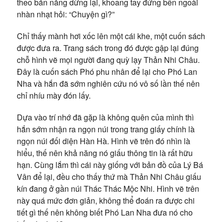
theo bản năng dừng lại, khoang tay đứng bên ngoài
nhàn nhạt hỏi: “Chuyện gì?”
Chỉ thấy mành hơi xốc lên một cái khe, một cuốn sách
được đưa ra. Trang sách trong đó được gập lại đúng
chỗ hình vẽ mọi người đang quỳ lạy Thản Nhi Châu.
Đây là cuốn sách Phó phu nhân để lại cho Phó Lan
Nha và hắn đã sớm nghiên cứu nó vô số lần thế nên
chỉ nhíu mày đón lấy.
Dựa vào trí nhớ đã gặp là không quên của mình thì
hắn sớm nhận ra ngọn núi trong trang giấy chính là
ngọn núi đối diện Hàn Hà. Hình vẽ trên đó nhìn là
hiểu, thế nên khả năng nó giấu thông tin là rất hữu
hạn. Cùng lắm thì cái này giống với bản đồ của Lý Bá
Vân để lại, đều cho thấy thứ mà Thản Nhi Châu giấu
kín đang ở gần núi Thác Thác Mộc Nhi. Hình vẽ trên
này quá mức đơn giản, không thể đoán ra được chi
tiết gì thế nên không biết Phó Lan Nha đưa nó cho