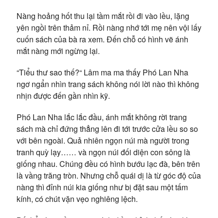
Nàng hoảng hốt thu lại tầm mắt rồi đi vào lều, lặng
yên ngồi trên thảm nỉ. Rồi nàng nhớ tới mẹ nên vội lấy
cuốn sách của bà ra xem. Đến chỗ có hình vẽ ánh
mắt nàng mới ngừng lại.
“Tiểu thư sao thế?“ Lâm ma ma thấy Phó Lan Nha
ngơ ngẩn nhìn trang sách không nói lời nào thì không
nhịn được đến gần nhìn kỹ.
Phó Lan Nha lắc lắc đầu, ánh mắt không rời trang
sách mà chỉ đứng thẳng lên đi tới trước cửa lều so so
với bên ngoài. Quả nhiên ngọn núi mà người trong
tranh quỳ lạy…… và ngọn núi đối diện con sông là
giống nhau. Chúng đều có hình bướu lạc đà, bên trên
là vầng trăng tròn. Nhưng chỗ quái dị là từ góc độ của
nàng thì đỉnh núi kia giống như bị đặt sau một tấm
kính, có chút vặn vẹo nghiêng lệch.