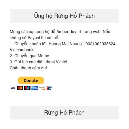
viết
Ủng hộ Rừng Hổ Phách
Mong các bạn ủng hộ để Amber duy trì trang web. Nếu
không có Paypal thì có thể:
1. Chuyển khoản tới: Hoang Mai Nhung - 0021002033624 -
Vietcombank.
2. Chuyển qua Momo
3. Gửi thẻ cào điện thoại Viettel
Chân thành cảm ơn!
Rừng Hổ Phách