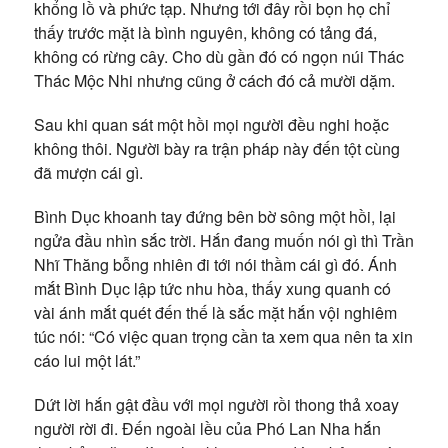
khổng lồ và phức tạp. Nhưng tới đây rồi bọn họ chỉ
thấy trước mặt là bình nguyên, không có tảng đá,
không có rừng cây. Cho dù gần đó có ngọn núi Thác
Thác Mộc Nhi nhưng cũng ở cách đó cả mười dặm.
Sau khi quan sát một hồi mọi người đều nghi hoặc
không thôi. Người bày ra trận pháp này đến tột cùng
đã mượn cái gì.
Bình Dục khoanh tay đứng bên bờ sông một hồi, lại
ngửa đầu nhìn sắc trời. Hắn đang muốn nói gì thì Trần
Nhĩ Thăng bỗng nhiên đi tới nói thầm cái gì đó. Ánh
mắt Bình Dục lập tức nhu hòa, thấy xung quanh có
vài ánh mắt quét đến thế là sắc mặt hắn vội nghiêm
túc nói: “Có việc quan trọng cần ta xem qua nên ta xin
cáo lui một lát.”
Dứt lời hắn gật đầu với mọi người rồi thong thả xoay
người rời đi. Đến ngoài lều của Phó Lan Nha hắn