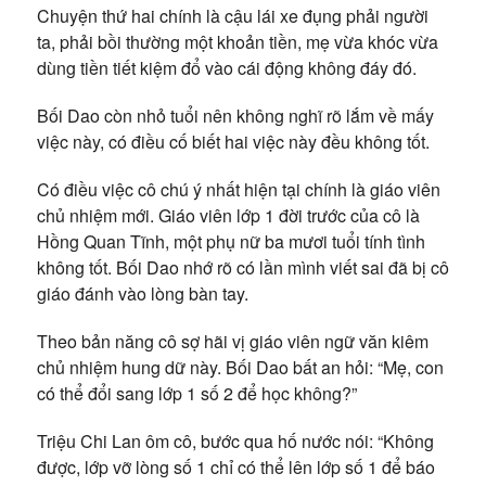
Chuyện thứ hai chính là cậu lái xe đụng phải người
ta, phải bồi thường một khoản tiền, mẹ vừa khóc vừa
dùng tiền tiết kiệm đổ vào cái động không đáy đó.
Bối Dao còn nhỏ tuổi nên không nghĩ rõ lắm về mấy
việc này, có điều cố biết hai việc này đều không tốt.
Có điều việc cô chú ý nhất hiện tại chính là giáo viên
chủ nhiệm mới. Giáo viên lớp 1 đời trước của cô là
Hồng Quan Tĩnh, một phụ nữ ba mươi tuổi tính tình
không tốt. Bối Dao nhớ rõ có lần mình viết sai đã bị cô
giáo đánh vào lòng bàn tay.
Theo bản năng cô sợ hãi vị giáo viên ngữ văn kiêm
chủ nhiệm hung dữ này. Bối Dao bất an hỏi: “Mẹ, con
có thể đổi sang lớp 1 số 2 để học không?”
Triệu Chi Lan ôm cô, bước qua hố nước nói: “Không
được, lớp vỡ lòng số 1 chỉ có thể lên lớp số 1 để báo