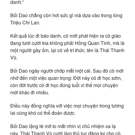
danh.”
Bối Dao chẳng còn hơi sức gì mà dựa vào trong lòng
Triệu Chi Lan.
Kết quả lúc đi báo danh, cô mới phát hiện ra cô giáo
đang tươi cười kia không phải Hồng Quan Tình, mà là
một người gầy ốm, lại có vẻ trí thức, tên là Thái Thanh
Vũ.
Bối Dao ngây người chớp mắt một cái. Sau đó cô mới
nhớ đến một việc quan trọng: Đời này cô đi học sớm,
còn đời trước cô đi học đúng tuổi vì thế mọi chuyện
mới khác đi nhiều.
Điều này đồng nghĩa với việc mọi chuyện trong tương
lai cũng khó có thể đoán được.
Bối Dao lặng lẽ mở to mắt nhìn vị chủ nhiệm xa lạ
này. Thái Thanh Vũ cười làm thủ tục đăng ký cho cô,