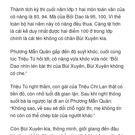
Thành tích kỳ thi cuối năm lớp 1 hai môn toán văn của
cô nàng là 93, 94. Mà của Bối Dao là 95, 100. Vì thế
toàn bộ hai năm này cô nàng đều thua. Càng tệ hơn
là cái kẻ duy nhất được hai điểm 100 ở trong lớp
chính là cái tên không có chân Bùi Xuyên kia.
Phương Mẫn Quân gấp đến độ suýt khóc, cuối cùng
lúc Triệu Tú hỏi tới, cô nàng vừa khóc vừa nói: “Bối
Dao nhìn lén bài thi của Bùi Xuyên, Bùi Xuyên không
có che.”
Triệu Tú nghĩ thầm, con gái của Triệu Chi Lan thật có
tiền đồ, còn nhỏ tuổi đã gian lận. Sau khi nghĩ thông
suốt bà ta ngược lại đi an ủi Phương Mẫn Quân:
“Không sao, về sau sẽ đổi chỗ ngồi thi, mẹ không tin
nó còn có thể chép bài của người khác.”
Còn Bùi Xuyên kia, thông minh, giỏi giang đến đâu