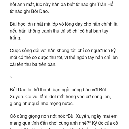
hồi ánh mắt, lúc này hắn đã biết tờ nào ghi Trần Hổ,
tờ nào ghi Bối Dao.
Bài học lớn nhất mà lớp vỡ lòng dạy cho hắn chính là
nếu hắn không tranh thủ thì sẽ chỉ có hai bàn tay
trắng.
Cuộc sống đối với hắn không tốt, chỉ có người ích kỷ
mới có thể có được thứ tốt, vì thế ngón tay hắn chỉ lên
cái tên thứ ba trên bàn.
~
Bối Dao lại trở thành bạn ngồi cùng bàn với Bùi
Xuyên. Cô vui lắm, đôi mắt trong veo cứ cong lên,
giống như quả nho mọng nước.
Cô dùng giọng non nớt nói: “Bùi Xuyên, ngày mai em
mang que tính đến chơi cùng anh nhé?” Ký ức của cô