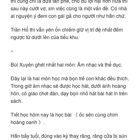
thì cũng chỉ là đứa tàn phế, cho dù lợi hại hơn nữa thì
sau này cưới vợ, xin việc cũng là một vấn đề. Có nhà
ai nguyện ý đem con gái gả cho người như hắn chứ.
Trần Hổ thì vẫn yên ổn chiếm giữ vị trí đệ nhất đếm
ngược từ dưới lên của tiểu khu.
~
Bùi Xuyên ghét nhất hai môn: Âm nhạc và thể dục.
Đây lại là hai môn học mà bọn trẻ con khác đều thích.
Trong giờ âm nhạc sẽ được học hát, dưới ánh hoàng
hôn, cô giáo chơi đàn, dạy bọn nhỏ hát bài hát in trên
sách.
Tiết học hôm nay là học bài 《 ốc sên cùng chim
hoàng oanh 》.
Hắn bảy tuổi, đúng vào kỳ thay răng, răng cửa bị sún