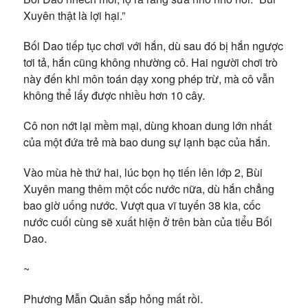
Xuyên thật là lợi hại.”
Bối Dao tiếp tục chơi với hắn, dù sau đó bị hắn ngược
tơi tả, hắn cũng không nhường cô. Hai người chơi trò
này đến khi môn toán dạy xong phép trừ, mà cô vẫn
không thể lấy được nhiều hơn 10 cây.
Cô non nớt lại mềm mại, dùng khoan dung lớn nhất
của một đứa trẻ mà bao dung sự lạnh bạc của hắn.
Vào mùa hè thứ hai, lúc bọn họ tiến lên lớp 2, Bùi
Xuyên mang thêm một cốc nước nữa, dù hắn chẳng
bao giờ uống nước. Vượt qua vĩ tuyến 38 kia, cốc
nước cuối cùng sẽ xuất hiện ở trên bàn của tiểu Bối
Dao.
~
Phương Mẫn Quân sắp hỏng mất rồi.