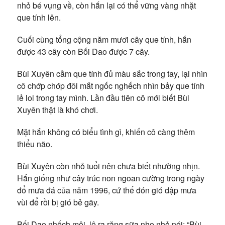
nhỏ bé vụng về, còn hắn lại có thể vững vàng nhặt
que tính lên.
Cuối cùng tổng cộng năm mươi cây que tính, hắn
được 43 cây còn Bối Dao được 7 cây.
Bùi Xuyên cầm que tính đủ màu sắc trong tay, lại nhìn
cô chớp chớp đôi mắt ngốc nghếch nhìn bảy que tính
lẻ loi trong tay mình. Lần đầu tiên cô mới biết Bùi
Xuyên thật là khó chơi.
Mặt hắn không có biểu tình gì, khiến cô càng thêm
thiểu não.
Bùi Xuyên còn nhỏ tuổi nên chưa biết nhường nhịn.
Hắn giống như cây trúc non ngoan cường trong ngày
đổ mưa đá của năm 1996, cứ thế đón gió dập mưa
vùi để rồi bị gió bẻ gãy.
Bối Dao nhếch môi, lộ ra răng sữa nho nhỏ nói: “Bùi