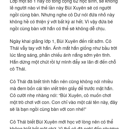
Lớp một số 1 này có tổng cộng 62 học sinh, sẽ không
lẻ người nào vì thế lần này Bùi Xuyên sẽ có người
ngồi cùng bàn. Nhưng nghe cô Dư nói đứa nhỏ này
không hề có thiện ý với bất kỳ ai hết. Vì vậy đứa bé
ngồi cùng bàn với hắn có thể sẽ không dễ chịu.
Ngày khai giảng lớp 1, Bùi Xuyên đến rất sớm. Cô
Thái vẫy tay với hắn. Ánh mắt hắn giống như bầu trời
lúc tảng sáng, phản chiếu ánh nắng sớm yên tĩnh.
Hắn dừng một chút rồi tự mình đẩy xe lăn đi đến chỗ
cô Thái.
Cô Thái đã biết tính hắn nên cũng không nói nhiều
mà đem bốn cái tên viết trên giấy để trước mặt hắn.
Cô cười nhẹ nhàng nói: “Bùi Xuyên, cô muốn chơi
một trò chơi với con. Con chỉ vào một cái tên này, đây
sẽ là bạn ngồi cùng bàn với con nhé!”
Cô Thái biết Bùi Xuyên mới học vỡ lòng nên có thể
không biết hết mặt chữ. Vì thế cô đã nghĩ đến phương