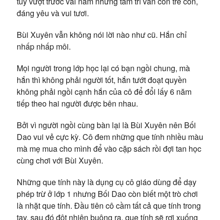
tuy vượt trước vài năm nhưng tâm trí vẫn còn trẻ con,
đáng yêu và vui tươi.
Bùi Xuyên vẫn không nói lời nào như cũ. Hắn chỉ
nhấp nhấp môi.
Mọi người trong lớp học lại có bạn ngồi chung, mà
hắn thì không phải người tốt, hắn tướt đoạt quyền
không phải ngồi cạnh hắn của cô để đổi lấy 6 năm
tiếp theo hai người được bên nhau.
Bởi vì người ngồi cùng bàn lại là Bùi Xuyên nên Bối
Dao vui vẻ cực kỳ. Cô đem những que tính nhiều màu
mà mẹ mua cho mình để vào cặp sách rồi đợi tan học
cùng chơi với Bùi Xuyên.
Những que tính này là dụng cụ cô giáo dùng để dạy
phép trừ ở lớp 1 nhưng Bối Dao còn biết một trò chơi
là nhặt que tính. Đầu tiên cô cầm tất cả que tính trong
tay, sau đó đột nhiên buông ra, que tính sẽ rơi xuống