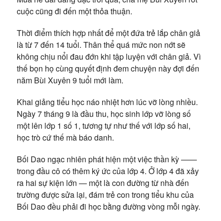
cuộc cũng đi đến một thỏa thuận.
Thời điểm thích hợp nhất để một đứa trẻ lắp chân giả
là từ 7 đến 14 tuổi. Thân thể quá mức non nớt sẽ
không chịu nổi đau đớn khi tập luyện với chân giả. Vì
thế bọn họ cùng quyết định đem chuyện này đợi đến
năm Bùi Xuyên 9 tuổi mới làm.
Khai giảng tiểu học náo nhiệt hơn lúc vỡ lòng nhiều.
Ngày 7 tháng 9 là đầu thu, học sinh lớp vỡ lòng số
một lên lớp 1 số 1, tương tự như thế với lớp số hai,
học trò cứ thế mà báo danh.
Bối Dao ngạc nhiên phát hiện một việc thần kỳ ——
trong đầu cô có thêm ký ức của lớp 4. Ở lớp 4 đã xảy
ra hai sự kiện lớn — một là con đường từ nhà đến
trường được sửa lại, đám trẻ con trong tiểu khu của
Bối Dao đều phải đi học bằng đường vòng mỗi ngày.