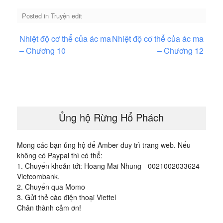
Posted in
Truyện edit
Điều
Nhiệt độ cơ thể của ác ma
Nhiệt độ cơ thể của ác ma
hướng
– Chương 10
– Chương 12
bài
viết
Ủng hộ Rừng Hổ Phách
Mong các bạn ủng hộ để Amber duy trì trang web. Nếu
không có Paypal thì có thể:
1. Chuyển khoản tới: Hoang Mai Nhung - 0021002033624 -
Vietcombank.
2. Chuyển qua Momo
3. Gửi thẻ cào điện thoại Viettel
Chân thành cảm ơn!