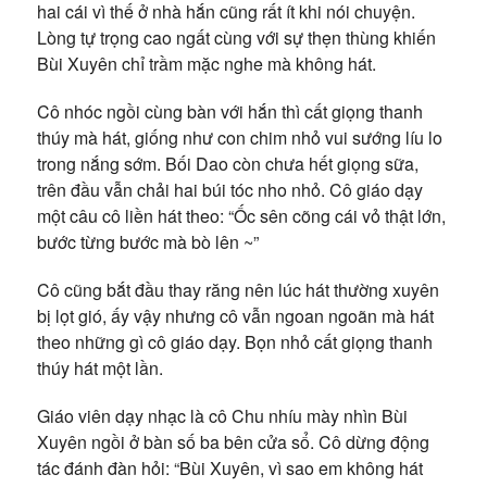
hai cái vì thế ở nhà hắn cũng rất ít khi nói chuyện.
Lòng tự trọng cao ngất cùng với sự thẹn thùng khiến
Bùi Xuyên chỉ trầm mặc nghe mà không hát.
Cô nhóc ngồi cùng bàn với hắn thì cất giọng thanh
thúy mà hát, giống như con chim nhỏ vui sướng líu lo
trong nắng sớm. Bối Dao còn chưa hết giọng sữa,
trên đầu vẫn chải hai búi tóc nho nhỏ. Cô giáo dạy
một câu cô liền hát theo: “Ốc sên cõng cái vỏ thật lớn,
bước từng bước mà bò lên ~”
Cô cũng bắt đầu thay răng nên lúc hát thường xuyên
bị lọt gió, ấy vậy nhưng cô vẫn ngoan ngoãn mà hát
theo những gì cô giáo dạy. Bọn nhỏ cất giọng thanh
thúy hát một lần.
Giáo viên dạy nhạc là cô Chu nhíu mày nhìn Bùi
Xuyên ngồi ở bàn số ba bên cửa sổ. Cô dừng động
tác đánh đàn hỏi: “Bùi Xuyên, vì sao em không hát