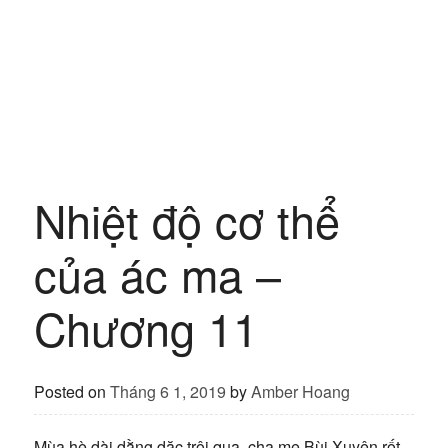
Nhiệt độ cơ thể
của ác ma –
Chương 11
Posted on
Tháng 6 1, 2019
by
Amber Hoang
Mùa hè dài dằng dặc trôi qua, cha mẹ Bùi Xuyên rốt