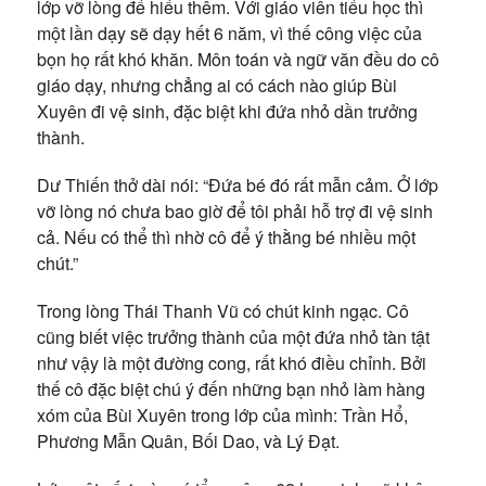
lớp vỡ lòng để hiểu thêm. Với giáo viên tiểu học thì
một lần dạy sẽ dạy hết 6 năm, vì thế công việc của
bọn họ rất khó khăn. Môn toán và ngữ văn đều do cô
giáo dạy, nhưng chẳng ai có cách nào giúp Bùi
Xuyên đi vệ sinh, đặc biệt khi đứa nhỏ dần trưởng
thành.
Dư Thiến thở dài nói: “Đứa bé đó rất mẫn cảm. Ở lớp
vỡ lòng nó chưa bao giờ để tôi phải hỗ trợ đi vệ sinh
cả. Nếu có thể thì nhờ cô để ý thằng bé nhiều một
chút.”
Trong lòng Thái Thanh Vũ có chút kinh ngạc. Cô
cũng biết việc trưởng thành của một đứa nhỏ tàn tật
như vậy là một đường cong, rất khó điều chỉnh. Bởi
thế cô đặc biệt chú ý đến những bạn nhỏ làm hàng
xóm của Bùi Xuyên trong lớp của mình: Trần Hổ,
Phương Mẫn Quân, Bối Dao, và Lý Đạt.