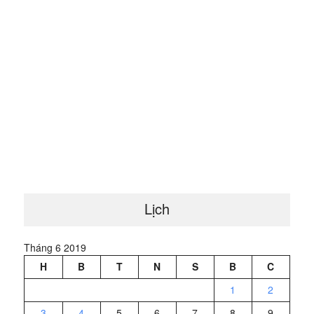
Lịch
Tháng 6 2019
H
B
T
N
S
B
C
1
2
3
4
5
6
7
8
9