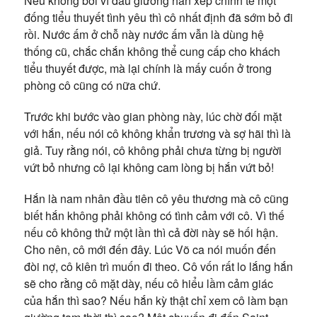
Nếu không bởi vì đầu giường hắn xếp chỉnh tề một
đống tiểu thuyết tình yêu thì cô nhất định đã sớm bỏ đi
rồi. Nước ấm ở chỗ này nước ấm vẫn là dùng hệ
thống cũ, chắc chắn không thể cung cấp cho khách
tiểu thuyết được, mà lại chính là mấy cuốn ở trong
phòng cô cũng có nữa chứ.
Trước khi bước vào gian phòng này, lúc chờ đối mặt
với hắn, nếu nói cô không khẩn trương và sợ hãi thì là
giả. Tuy rằng nói, cô không phải chưa từng bị người
vứt bỏ nhưng cô lại không cam lòng bị hắn vứt bỏ!
Hắn là nam nhân đầu tiên cô yêu thương mà cô cũng
biết hắn không phải không có tình cảm với cô. Vì thế
nếu cô không thử một lần thì cả đời này sẽ hối hận.
Cho nên, cô mới đến đây. Lúc Võ ca nói muốn đến
đòi nợ, cô kiên trì muốn đi theo. Cô vốn rất lo lắng hắn
sẽ cho rằng cô mặt dày, nếu cô hiểu lầm cảm giác
của hắn thì sao? Nếu hắn kỳ thật chỉ xem cô làm bạn