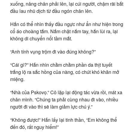
xuống, nâng chân phải lên, lại cúi người, chậm rãi bắt
đầu lau nhũ dịch từ đầu ngón chân lên.
Hắn có thể nhìn thấy đầu ngực như ẩn như hiện trong
cổ áo choàng tắm. Nắm chặt nắm tay, hắn lùi ra, lại
không di chuyển nổi tầm mắt.
“Anh tính vụng trộm đi vào đúng không?”
“Cái gì?” Hắn nhìn chằm chằm phần da thịt tuyết
trắng lộ ra sắc hồng của nàng, có chút khó khăn mở
miệng.
“Nhà của Pskovọ.” Cô lặp lại động tác vừa rồi, mát xa
chân mình. “Chúng ta phải cùng nhau đi vào, nhiều
người đi vào thì sẽ làm giảm lực chú ý.”
“Không được!” Hắn lấy lại tinh thần, “Em không thể
đến đó, rất nguy hiểm!”