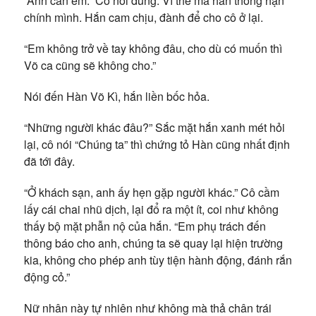
“Anh cần em.” Cô nói đúng. Vì thế mà hắn thống hận
chính mình. Hắn cam chịu, đành để cho cô ở lại.
“Em không trở về tay không đâu, cho dù có muốn thì
Võ ca cũng sẽ không cho.”
Nói đến Hàn Võ Kì, hắn liền bốc hỏa.
“Những người khác đâu?” Sắc mặt hắn xanh mét hỏi
lại, cô nói “Chúng ta” thì chứng tỏ Hàn cũng nhất định
đã tới đây.
“Ở khách sạn, anh ấy hẹn gặp người khác.” Cô cầm
lấy cái chai nhũ dịch, lại đổ ra một ít, coi như không
thấy bộ mặt phẫn nộ của hắn. “Em phụ trách đến
thông báo cho anh, chúng ta sẽ quay lại hiện trường
kia, không cho phép anh tùy tiện hành động, đánh rắn
động cỏ.”
Nữ nhân này tự nhiên như không mà thả chân trái