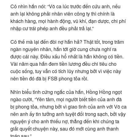
Cô nhìn hắn nói: “Võ ca lúc trước đến cứu anh, nếu
anh lại không phải nhân viên công ty thì chính là
khách hàng, mọi hành động, vũ khí, đạn dược, chi phí
nhập cư trái phép anh đều phải trả lại.”
Cô thế mà lại đến đòi nợ hắn hả? Thật tốt, trong trăm
ngàn nguyên nhân, hắn tới giờ cung chưa nghĩ ra
được cái này. Điều xấu hổ nhất là hắn không có tiền.
Vài năm qua hắn đem tiền lương đều chi tiêu cho
cuộc sống, tuy vẫn có tích lũy nhưng bởi vì việc này
nên tiền đó đã bị FSB phong tỏa rồi.
Nhìn biểu tình cứng ngắc của hắn, Hồng Hồng ngọt
ngào cười, “Yên tâm, mọi người biết tiền của anh đã
bị phong tỏa, nhưng bởi vì giao tình của anh với Võ ca
nên anh ấy tin tưởng anh tuyệt đối trong sạch, bởi vậy
nguyện ý cho anh thiếu nợ, thẳng đến khi chúng ta
giải quyết chuyện này, sau đó mới cùng anh thanh
toán sau.”