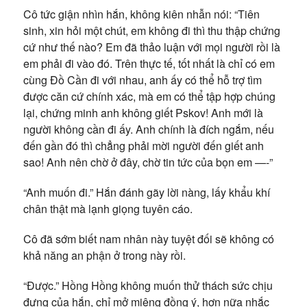
Cô tức giận nhìn hắn, không kiên nhẫn nói: “Tiên
sinh, xin hỏi một chút, em không đi thì thu thập chứng
cứ như thế nào? Em đã thảo luận với mọi người rồi là
em phải đi vào đó. Trên thực tế, tốt nhất là chỉ có em
cùng Đồ Cần đi với nhau, anh ấy có thể hỗ trợ tìm
được căn cứ chính xác, mà em có thể tập hợp chúng
lại, chứng minh anh không giết Pskov! Anh mới là
người không cần đi ấy. Anh chính là đích ngắm, nếu
đến gần đó thì chẳng phải mời người đến giết anh
sao! Anh nên chờ ở đây, chờ tin tức của bọn em —-”
“Anh muốn đi.” Hắn đánh gãy lời nàng, lấy khẩu khí
chân thật mà lạnh giọng tuyên cáo.
Cô đã sớm biết nam nhân này tuyệt đối sẽ không có
khả năng an phận ở trong này rồi.
“Được.” Hồng Hồng không muốn thử thách sức chịu
đựng của hắn, chỉ mở miệng đồng ý, hơn nữa nhắc