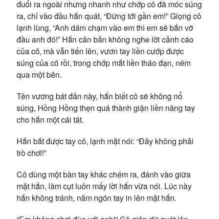
đuổi ra ngoài nhưng nhanh như chớp cô đã móc súng
ra, chỉ vào đầu hắn quát, “Đừng tới gần em!” Giọng cô
lạnh lùng, “Anh dám chạm vào em thì em sẽ bắn vỡ
đầu anh đó!” Hắn căn bản không nghe lời cảnh cáo
của cô, mà vẫn tiến lên, vươn tay liền cướp được
súng của cô rồi, trong chớp mắt liền tháo đạn, ném
qua một bên.
Tên vương bát đản này, hắn biết cô sẽ không nổ
súng, Hồng Hồng thẹn quá thành giận liền nâng tay
cho hắn một cái tát.
Hắn bắt được tay cô, lạnh mặt nói: “Đây không phải
trò chơi!”
Cô dùng một bàn tay khác chém ra, đánh vào giữa
mặt hắn, làm cụt luôn mấy lời hắn vừa nói. Lúc này
hắn không tránh, năm ngón tay in lên mặt hắn.