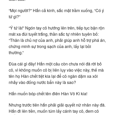
“Mọi người?” Hắn cả kinh, sắc mặt trầm xuống, “Có ý
tứ gì?”
“Ý tứ là!” Ngón tay cô hướng lên trên, tiếp tục bận rộn
mát xa đùi tuyết trắng, thần sắc tự nhiên tuyên bố:
“Thân là chủ nợ của anh, phải giúp anh hỗ trợ phá án,
chứng minh sự trong sạch của anh, lấy lại bồi
thường.”
Đùa cái gì đây! Hắn một câu còn chưa nói đã rời bỏ
cô, vì không muốn cô bị liên lụy vào việc này, thế mà
tên họ Hàn chết tiệt kia lại để cô ngàn dặm xa xôi
nhảy vào đống nước bẩn này là sao?
Hắn muốn bóp chết tên điên Hàn Võ Kì kia!
Nhưng trước tiên hắn phải giải quyết nữ nhân này đã.
Hắn đi lên tiền, muốn túm lấy cánh tay cô, đem cô