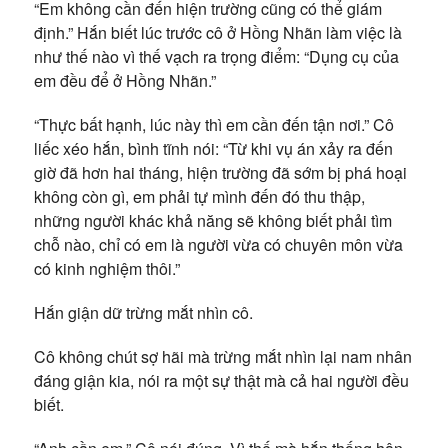
“Em không cần đến hiện trường cũng có thể giám
định.” Hắn biết lúc trước cô ở Hồng Nhãn làm việc là
như thế nào vì thế vạch ra trọng điểm: “Dụng cụ của
em đều để ở Hồng Nhãn.”
“Thực bất hạnh, lúc này thì em cần đến tận nơi.” Cô
liếc xéo hắn, bình tĩnh nói: “Từ khi vụ án xảy ra đến
giờ đã hơn hai tháng, hiện trường đã sớm bị phá hoại
không còn gì, em phải tự mình đến đó thu thập,
những người khác khả năng sẽ không biết phải tìm
chỗ nào, chỉ có em là người vừa có chuyên môn vừa
có kinh nghiệm thôi.”
Hắn giận dữ trừng mắt nhìn cô.
Cô không chút sợ hãi mà trừng mắt nhìn lại nam nhân
đáng giận kia, nói ra một sự thật mà cả hai người đều
biết.