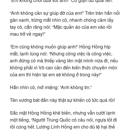
“Em không chơi đùa với anh!” Cô giận dữ quát lên.
“Anh không cần sự giúp đỡ của em!” Trên trán hắn nổi
gân xanh, trừng mắt nhìn cô, nhanh chóng cầm lấy
tay cô, cắn răng nói: “Mặc quần áo của em vào rồi
mau trở về ngay!”
“Em cũng không muốn giúp anh!” Hồng Hồng híp
mắt, lạnh lùng nói: “Nhưng công việc là công việc,
anh đừng có mà thiếp vàng lên mặt mình nữa đi, nếu
không phải vì Võ can cần đến kiến thức chuyên môn
của em thì hiện tại em sẽ không ở trong này!”
Hắn nhìn cô, mở miệng: “Anh không tin.”
Tên vương bát đản này thật sự khiến cô tức quá rồi!
Sắc mặt Hồng Hồng khẽ biến, nhưng vẫn cười lạnh
một tiếng, “Người Trung Quốc có câu nói, ngựa tốt đi
rồi cũng hết. Lương Linh Hồng em cho dù tệ hại thế