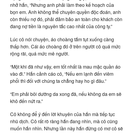
nhở hắn, “Nhưng anh phải làm theo kế hoạch của
bọn em. Anh không thể chuyên quyền độc đoán, anh
còn thiếu nợ đó, phải đảm bảo an toàn cho khách còn
đang nợ tiền là nguyên tắc cao nhất của công ty.”
Lúc cô nói chuyện, áo choàng tắm tụt xuống càng
thấp hơn. Cái áo choàng đó ở trên người cô quá mức
rộng rãi, quá mức mê người.
“Một khi đã như vậy, em tốt nhất là mau mặc quần áo
vào đi.” Hắn cảnh cáo cô, “Nếu em lạnh đến viêm
phổi thì đối với chúng ta chẳng hay ho gì đâu.”
“Em phải bôi dưỡng da xong đã, nếu không da em sẽ
khô đến nứt ra.”
Cô không để ý đến lời khuyên của hắn mà tiếp tục
nhũ dịch. Cô rất rõ ràng hắn đang nhìn, mà cô cũng
muốn hắn nhìn. Nhưng lần này hắn đừng có mơ cô sẽ