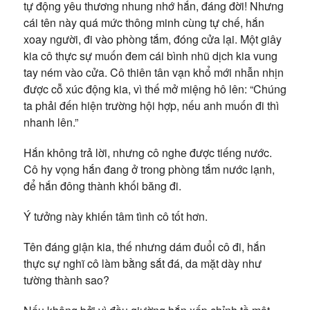
tự động yêu thương nhung nhớ hắn, đáng đời! Nhưng
cái tên này quá mức thông minh cùng tự chế, hắn
xoay người, đi vào phòng tắm, đóng cửa lại. Một giây
kia cô thực sự muốn đem cái bình nhũ dịch kia vung
tay ném vào cửa. Cô thiên tân vạn khổ mới nhẫn nhịn
được cỗ xúc động kia, vì thế mở miệng hô lên: “Chúng
ta phải đến hiện trường hội hợp, nếu anh muốn đi thì
nhanh lên.”
Hắn không trả lời, nhưng cô nghe được tiếng nước.
Cô hy vọng hắn đang ở trong phòng tắm nước lạnh,
để hắn đông thành khối băng đi.
Ý tưởng này khiến tâm tình cô tốt hơn.
Tên đáng giận kia, thế nhưng dám đuổi cô đi, hắn
thực sự nghĩ cô làm bằng sắt đá, da mặt dày như
tường thành sao?