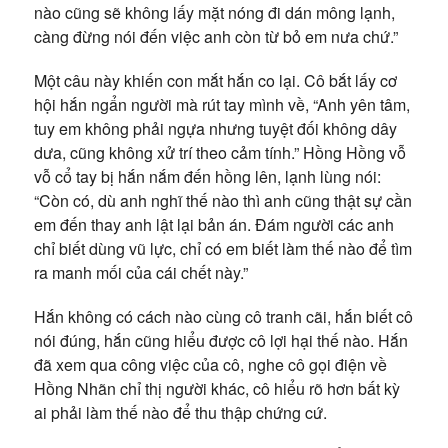
nào cũng sẽ không lấy mặt nóng đi dán mông lạnh,
càng đừng nói đến việc anh còn từ bỏ em nưa chứ.”
Một câu này khiến con mắt hắn co lại. Cô bắt lấy cơ
hội hắn ngẩn người mà rút tay mình về, “Anh yên tâm,
tuy em không phải ngựa nhưng tuyệt đối không dây
dưa, cũng không xử trí theo cảm tính.” Hồng Hồng vỗ
vỗ cổ tay bị hắn nắm đến hồng lên, lạnh lùng nói:
“Còn có, dù anh nghĩ thế nào thì anh cũng thật sự cần
em đến thay anh lật lại bản án. Đám người các anh
chỉ biết dùng vũ lực, chỉ có em biết làm thế nào để tìm
ra manh mối của cái chết này.”
Hắn không có cách nào cùng cô tranh cãi, hắn biết cô
nói đúng, hắn cũng hiểu được cô lợi hại thế nào. Hắn
đã xem qua công việc của cô, nghe cô gọi điện về
Hồng Nhãn chỉ thị người khác, cô hiểu rõ hơn bất kỳ
ai phải làm thế nào để thu thập chứng cứ.