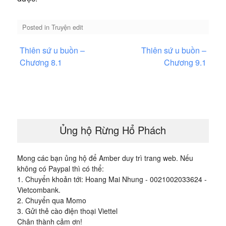
Posted in
Truyện edit
Điều
Thiên sứ u buồn –
Thiên sứ u buồn –
hướng
Chương 8.1
Chương 9.1
bài
viết
Ủng hộ Rừng Hổ Phách
Mong các bạn ủng hộ để Amber duy trì trang web. Nếu
không có Paypal thì có thể:
1. Chuyển khoản tới: Hoang Mai Nhung - 0021002033624 -
Vietcombank.
2. Chuyển qua Momo
3. Gửi thẻ cào điện thoại Viettel
Chân thành cảm ơn!