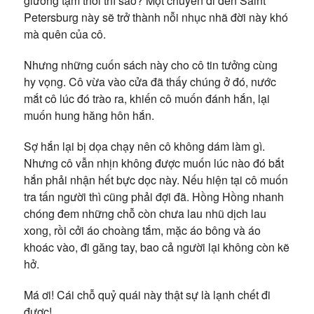
giường tạm thời thì sao? Một chuyến đi đến Saint
Petersburg này sẽ trở thành nỗi nhục nhã đời này khó
mà quên của cô.
Nhưng những cuốn sách này cho cô tin tưởng cùng
hy vọng. Cô vừa vào cửa đã thấy chúng ở đó, nước
mắt cô lúc đó trào ra, khiến cô muốn đánh hắn, lại
muốn hung hăng hôn hắn.
Sợ hắn lại bị dọa chạy nên cô không dám làm gì.
Nhưng cô vẫn nhịn không được muốn lúc nào đó bắt
hắn phải nhận hết bực dọc này. Nếu hiện tại cô muốn
tra tấn người thì cũng phải đợi đã. Hồng Hồng nhanh
chóng đem những chỗ còn chưa lau nhũ dịch lau
xong, rồi cởi áo choàng tắm, mặc áo bông và áo
khoác vào, đi găng tay, bao cả người lại không còn kẽ
hở.
Má ơi! Cái chỗ quỷ quái này thật sự là lạnh chết đi
được!