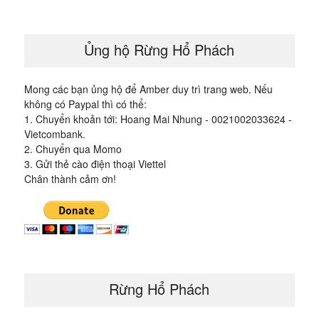
viết
Ủng hộ Rừng Hổ Phách
Mong các bạn ủng hộ để Amber duy trì trang web. Nếu
không có Paypal thì có thể:
1. Chuyển khoản tới: Hoang Mai Nhung - 0021002033624 -
Vietcombank.
2. Chuyển qua Momo
3. Gửi thẻ cào điện thoại Viettel
Chân thành cảm ơn!
Rừng Hổ Phách