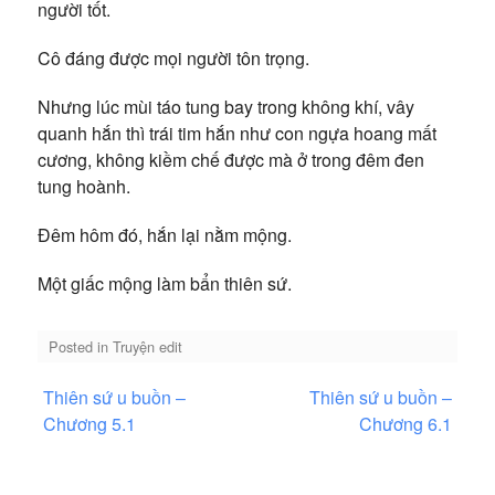
người tốt.
Cô đáng được mọi người tôn trọng.
Nhưng lúc mùi táo tung bay trong không khí, vây
quanh hắn thì trái tim hắn như con ngựa hoang mất
cương, không kiềm chế được mà ở trong đêm đen
tung hoành.
Đêm hôm đó, hắn lại nằm mộng.
Một giấc mộng làm bẩn thiên sứ.
Posted in
Truyện edit
Điều
Thiên sứ u buồn –
Thiên sứ u buồn –
hướng
Chương 5.1
Chương 6.1
bài