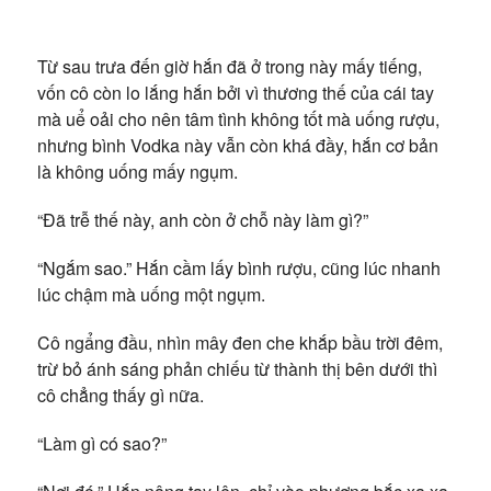
Từ sau trưa đến giờ hắn đã ở trong này mấy tiếng,
vốn cô còn lo lắng hắn bởi vì thương thế của cái tay
mà uể oải cho nên tâm tình không tốt mà uống rượu,
nhưng bình Vodka này vẫn còn khá đầy, hắn cơ bản
là không uống mấy ngụm.
“Đã trễ thế này, anh còn ở chỗ này làm gì?”
“Ngắm sao.” Hắn cầm lấy bình rượu, cũng lúc nhanh
lúc chậm mà uống một ngụm.
Cô ngẩng đầu, nhìn mây đen che khắp bầu trời đêm,
trừ bỏ ánh sáng phản chiếu từ thành thị bên dưới thì
cô chẳng thấy gì nữa.
“Làm gì có sao?”