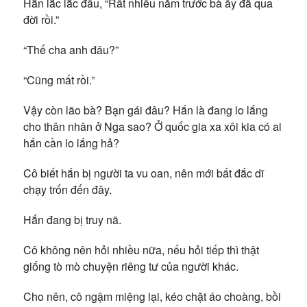
Hắn lắc lắc đầu, “Rất nhiều năm trước bà ấy đã qua
đời rồi.”
“Thế cha anh đâu?”
“Cũng mất rồi.”
Vậy còn lão bà? Bạn gái đâu? Hắn là đang lo lắng
cho thân nhân ở Nga sao? Ở quốc gia xa xôi kia có ai
hắn cần lo lắng hả?
Cô biết hắn bị người ta vu oan, nên mới bất đắc dĩ
chạy trốn đến đây.
Hắn đang bị truy nã.
Cô không nên hỏi nhiều nữa, nếu hỏi tiếp thì thật
giống tò mò chuyện riêng tư của người khác.
Cho nên, cô ngậm miệng lại, kéo chặt áo choàng, bồi