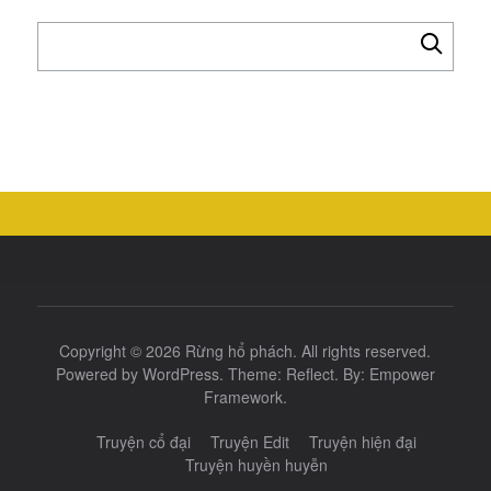
Tìm
kiếm
cho:
Copyright © 2026
Rừng hổ phách
. All rights reserved.
Powered by
WordPress
. Theme:
Reflect
. By:
Empower
Framework
.
Truyện cổ đại
Truyện Edit
Truyện hiện đại
Truyện huyền huyễn