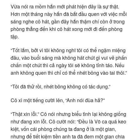
Vừa nói ra mồm hắn mới phát hiện đây là sự thật.
Hơn một tháng này hắn đã bắt đầu quen với việc mỗi
sáng nghe cô hát, gần đây hắn thậm chí còn ở trong
phòng thẳng đến khi cô hát xong mới đi đến phòng
tập.
“Tốt lắm, bởi vì tôi không nghĩ tôi có thể ngậm miệng
đâu, vào buổi sáng mà không hát chút gì vui vẻ phấn
chấn một chút thì cả ngày tôi sẽ không tỉnh táo. Nếu
anh không quen thì chỉ có thể nhét bông vào tai thôi.”
“Tôi đã thử rồi, nhét bông không có tác dụng.”
Cô xì một tiếng cười lên, “Anh nói đùa hả?”
“Thật xin lỗi.” Cô nói nhưng biểu tình lại không giống
như đang xin lỗi. Cô cười nói: “Đều là Võ ca quá keo
kiệt, vốn cái phòng chúng ta đang ở là một gian,
nhưng để tiết kiệm tiền anh ta đã đem một gian chia