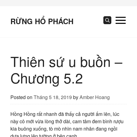
Skip
to
content
RỪNG HỔ PHÁCH
Search
Thiên sứ u buồn –
Chương 5.2
Posted on
Tháng 5 18, 2019
by
Amber Hoang
Hồng Hồng rất nhanh đã thấy cả người ấm lên, lúc
này cô mới vừa lòng thở dài, cam tâm đem bình rượu
kia buông xuống, tò mò nhìn nam nhân đang ngồi
dựa lưng lên tường ở bên cạnh.