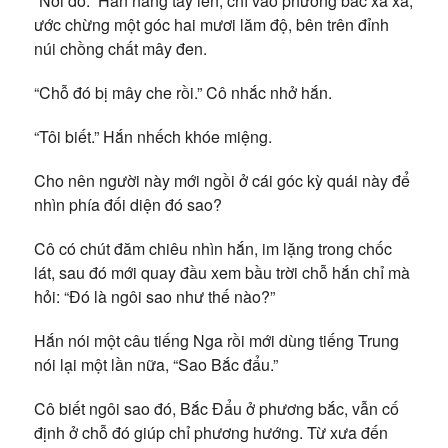
“Nơi đó.” Hắn nâng tay lên, chỉ vào phương bắc xa xa,
ước chừng một góc hai mươi lăm độ, bên trên đỉnh
núi chồng chất mây đen.
“Chỗ đó bị mây che rồi.” Cô nhắc nhở hắn.
“Tôi biết.” Hắn nhếch khóe miệng.
Cho nên người này mới ngồi ở cái góc kỳ quái này để
nhìn phía đối diện đó sao?
Cô có chút đăm chiêu nhìn hắn, im lặng trong chốc
lát, sau đó mới quay đầu xem bầu trời chỗ hắn chỉ mà
hỏi: “Đó là ngôi sao như thế nào?”
Hắn nói một câu tiếng Nga rồi mới dùng tiếng Trung
nói lại một lần nữa, “Sao Bắc đẩu.”
Cô biết ngôi sao đó, Bắc Đẩu ở phương bắc, vẫn cố
định ở chỗ đó giúp chỉ phương hướng. Từ xưa đến