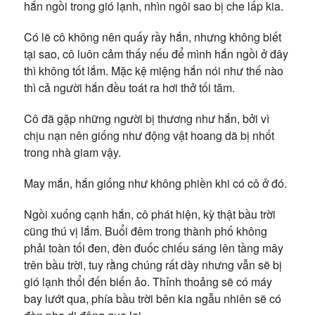
hắn ngồi trong gió lạnh, nhìn ngôi sao bị che lấp kia.
Có lẽ cô không nên quấy rầy hắn, nhưng không biết
tại sao, cô luôn cảm thấy nếu để mình hắn ngồi ở đây
thì không tốt lắm. Mặc kệ miệng hắn nói như thế nào
thì cả người hắn đều toát ra hơi thở tối tăm.
Cô đã gặp những người bị thương như hắn, bởi vì
chịu nạn nên giống như động vật hoang dã bị nhốt
trong nhà giam vậy.
May mắn, hắn giống như không phiền khi có cô ở đó.
Ngồi xuống cạnh hắn, cô phát hiện, kỳ thật bầu trời
cũng thú vị lắm. Buổi đêm trong thành phố không
phải toàn tối đen, đèn đuốc chiếu sáng lên tầng mây
trên bầu trời, tuy rằng chúng rất dày nhưng vẫn sẽ bị
gió lạnh thổi đến biến ảo. Thỉnh thoảng sẽ có máy
bay lướt qua, phía bầu trời bên kia ngẫu nhiên sẽ có