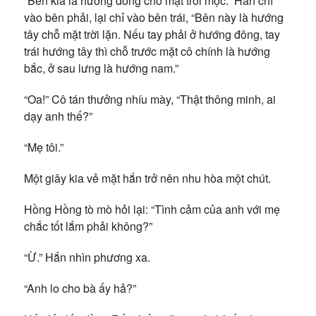
“Bên kia là hướng đông chỗ mặt trời mọc.” Hắn chỉ
vào bên phải, lại chỉ vào bên trái, “Bên này là hướng
tây chỗ mặt trời lặn. Nếu tay phải ở hướng đông, tay
trái hướng tây thì chỗ trước mặt cô chính là hướng
bắc, ở sau lưng là hướng nam.”
“Oa!” Cô tán thưởng nhíu mày, “Thật thông minh, ai
dạy anh thế?”
“Mẹ tôi.”
Một giây kia vẻ mặt hắn trở nên nhu hòa một chút.
Hồng Hồng tò mò hỏi lại: “Tình cảm của anh với mẹ
chắc tốt lắm phải không?”
“Ừ.” Hắn nhìn phương xa.
“Anh lo cho bà ấy hả?”