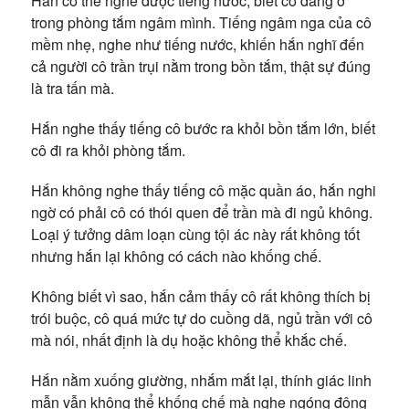
Hắn có thể nghe được tiếng nước, biết cô đang ở
trong phòng tắm ngâm mình. Tiếng ngâm nga của cô
mềm nhẹ, nghe như tiếng nước, khiến hắn nghĩ đến
cả người cô trần trụi nằm trong bồn tắm, thật sự đúng
là tra tấn mà.
Hắn nghe thấy tiếng cô bước ra khỏi bồn tắm lớn, biết
cô đi ra khỏi phòng tắm.
Hắn không nghe thấy tiếng cô mặc quần áo, hắn nghi
ngờ có phải cô có thói quen để trần mà đi ngủ không.
Loại ý tưởng dâm loạn cùng tội ác này rất không tốt
nhưng hắn lại không có cách nào khống chế.
Không biết vì sao, hắn cảm thấy cô rất không thích bị
trói buộc, cô quá mức tự do cuồng dã, ngủ trần với cô
mà nói, nhất định là dụ hoặc không thể khắc chế.
Hắn nằm xuống giường, nhắm mắt lại, thính giác linh
mẫn vẫn không thể khống chế mà nghe ngóng động