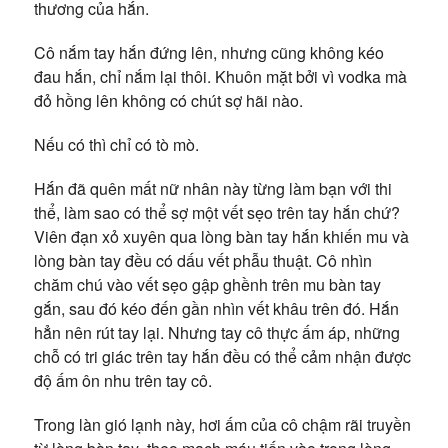
thương của hắn.
Cô nắm tay hắn đứng lên, nhưng cũng không kéo
đau hắn, chỉ nắm lại thôi. Khuôn mặt bởi vì vodka mà
đỏ hồng lên không có chút sợ hãi nào.
Nếu có thì chỉ có tò mò.
Hắn đã quên mất nữ nhân này từng làm bạn với thi
thể, làm sao có thể sợ một vết sẹo trên tay hắn chứ?
Viên đạn xỏ xuyên qua lòng bàn tay hắn khiến mu và
lòng bàn tay đều có dấu vết phẫu thuật. Cô nhìn
chăm chú vào vết sẹo gập ghềnh trên mu bàn tay
gắn, sau đó kéo đến gần nhìn vết khâu trên đó. Hắn
hẳn nên rút tay lại. Nhưng tay cô thực ấm áp, những
chỗ có tri giác trên tay hắn đều có thể cảm nhận được
độ ấm ôn nhu trên tay cô.
Trong làn gió lạnh này, hơi ấm của cô chậm rãi truyền