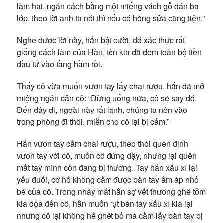
làm hai, ngăn cách bằng một miếng vách gỗ dán ba
lớp, theo lời anh ta nói thì nếu có hỏng sửa cũng tiện.”
Nghe được lời này, hắn bật cười, đó xác thực rất
giống cách làm của Hàn, tên kia đã đem toàn bộ tiền
đầu tư vào tầng hầm rồi.
Thấy cô vừa muốn vươn tay lấy chai rượu, hắn đã mở
miệng ngăn cản cô: “Đừng uống nữa, cô sẽ say đó.
Đến đây đi, ngoài này rất lạnh, chúng ta nên vào
trong phòng đi thôi, miễn cho cô lại bị cảm.”
Hắn vươn tay cầm chai rượu, theo thói quen định
vươn tay với cô, muốn cô đứng dậy, nhưng lại quên
mất tay mình còn đang bị thương. Tay hắn xấu xí lại
yếu đuối, cơ hồ không cầm được bàn tay ấm áp nhỏ
bé của cô. Trong nháy mắt hắn sợ vết thương ghê tởm
kia dọa đến cô, hắn muốn rụt bàn tay xấu xí kia lại
nhưng cô lại không hề ghét bỏ mà cầm lấy bàn tay bị