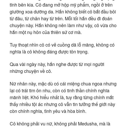
tĩnh bên kia. Cô đang mở hộp mỹ phẩm, ngồi ở trên
giường xoa dưỡng da. Hắn không biết cô bắt đầu bôi
từ đâu, từ chân hay từ trên. Mỗi tối hắn đều đi đoán
chuyện này. Hắn không nên làm như vậy, cô vừa cho
hắn một nụ hôn của thiên sứ cơ mà.
Tuy thoạt nhìn cô có vẻ cuồng dã lỗ mãng, không có
nghĩa là cô không đáng được tôn trọng.
Qua vài ngày này, hắn nghe được từ mọi người
những chuyện về cô.
Nữ nhân này, mặc dù có cái miệng chua ngoa nhưng
lại có trái tim ôn nhu, còn có tinh thần chính nghĩa
mãnh liệt. Khó hiểu nhất là, tuy rằng từng chính mắt
thấy nhiều tội ác nhưng cô vẫn tin tưởng thế giới này
còn chính nghĩa, tình yêu và hòa bình.
Cô không phải vu nữ, không phải Medusha, mà là