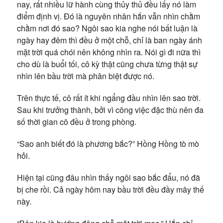
nay, rất nhiều lữ hành cùng thủy thủ đều lấy nó làm
điểm định vị. Đó là nguyên nhân hắn vẫn nhìn chằm
chằm nơi đó sao? Ngôi sao kia nghe nói bất luận là
ngày hay đêm thì đều ở một chỗ, chỉ là ban ngày ánh
mặt trời quá chói nên không nhìn ra. Nói gì đi nữa thì
cho dù là buổi tối, cô kỳ thật cũng chưa từng thật sự
nhìn lên bầu trời mà phân biệt được nó.
Trên thực tế, cô rất ít khi ngẩng đầu nhìn lên sao trời.
Sau khi trưởng thành, bởi vì công việc đặc thù nên đa
số thời gian cô đều ở trong phòng.
“Sao anh biết đó là phương bắc?” Hồng Hồng tò mò
hỏi.
Hiện tại cũng đâu nhìn thấy ngôi sao bắc đẩu, nó đã
bị che rồi. Cả ngày hôm nay bầu trời đều đầy mây thế
này.