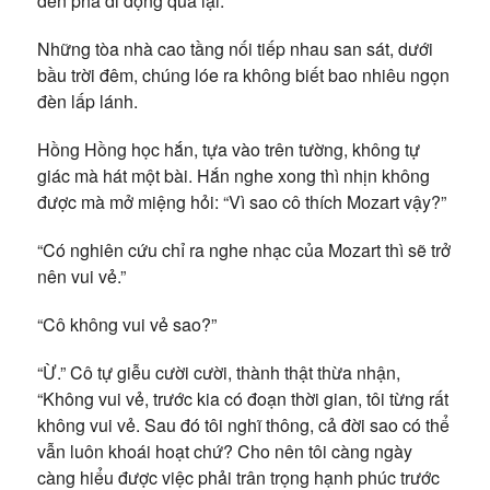
đèn pha di động qua lại.
Những tòa nhà cao tầng nối tiếp nhau san sát, dưới
bầu trời đêm, chúng lóe ra không biết bao nhiêu ngọn
đèn lấp lánh.
Hồng Hồng học hắn, tựa vào trên tường, không tự
giác mà hát một bài. Hắn nghe xong thì nhịn không
được mà mở miệng hỏi: “Vì sao cô thích Mozart vậy?”
“Có nghiên cứu chỉ ra nghe nhạc của Mozart thì sẽ trở
nên vui vẻ.”
“Cô không vui vẻ sao?”
“Ừ.” Cô tự giễu cười cười, thành thật thừa nhận,
“Không vui vẻ, trước kia có đoạn thời gian, tôi từng rất
không vui vẻ. Sau đó tôi nghĩ thông, cả đời sao có thể
vẫn luôn khoái hoạt chứ? Cho nên tôi càng ngày
càng hiểu được việc phải trân trọng hạnh phúc trước