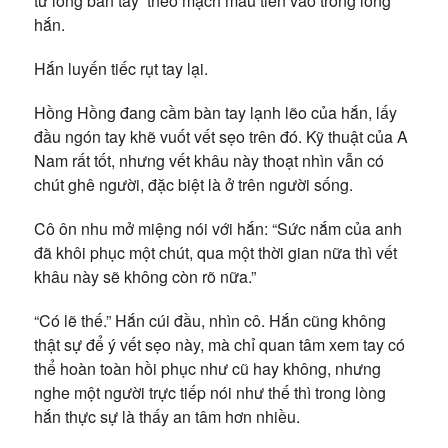
từ lòng bàn tay theo mạch máu tiến vào trong lòng
hắn.
Hắn luyến tiếc rụt tay lại.
Hồng Hồng đang cầm bàn tay lạnh lẽo của hắn, lấy
đầu ngón tay khẽ vuốt vết sẹo trên đó. Kỹ thuật của A
Nam rất tốt, nhưng vết khâu này thoạt nhìn vẫn có
chút ghê người, đặc biệt là ở trên người sống.
Cô ôn nhu mở miệng nói với hắn: “Sức nắm của anh
đã khôi phục một chút, qua một thời gian nữa thì vết
khâu này sẽ không còn rõ nữa.”
“Có lẽ thế.” Hắn cúi đầu, nhìn cô. Hắn cũng không
thật sự để ý vết sẹo này, mà chỉ quan tâm xem tay có
thể hoàn toàn hồi phục như cũ hay không, nhưng
nghe một người trực tiếp nói như thế thì trong lòng
hắn thực sự là thấy an tâm hơn nhiều.