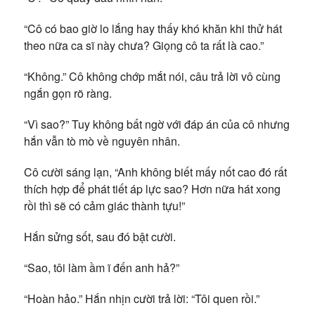
“Cô có bao giờ lo lắng hay thấy khó khăn khi thử hát
theo nữa ca sĩ này chưa? Giọng cô ta rất là cao.”
“Không.” Cô không chớp mắt nói, câu trả lời vô cùng
ngắn gọn rõ ràng.
“Vì sao?” Tuy không bất ngờ với đáp án của cô nhưng
hắn vẫn tò mò về nguyên nhân.
Cô cười sáng lạn, “Anh không biết mấy nốt cao đó rất
thích hợp để phát tiết áp lực sao? Hơn nữa hát xong
rồi thì sẽ có cảm giác thành tựu!”
Hắn sửng sốt, sau đó bật cười.
“Sao, tôi làm ầm ĩ đến anh hả?”
“Hoàn hảo.” Hắn nhịn cười trả lời: “Tôi quen rồi.”