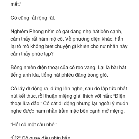
mắt.”
Cô cũng rất rộng rãi.
Nghiêm Phong nhìn cô gái đang nhẹ hát bên cạnh,
cảm thấy rất hâm mộ cô. Về phương diện khác, hắn
lại tò mò không biết chuyện gì khiến cho nữ nhân này
cảm thấy phức tạp?
Bỗng nhiên điện thoại của cô reo vang. Lại là bài hát
tiếng anh kia, tiếng hát phiêu đãng trong gió.
Cô lấy di động ra, đứng lên nghe, sau đó lập tức nhất
nút kết thúc, rồi thuận miệng giải thích với hắn: “Điện
thoại lừa đảo.” Cô cất di động nhưng lại ngoài ý muốn
nghe được nam nhần trầm mặc bên cạnh mở miệng.
“Hỏi cô một câu nhé.”
“Ừ?” Cô quay đầu nhìn hắn.