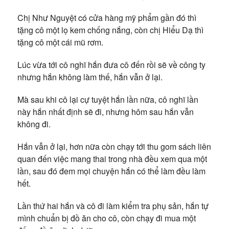
Chị Như Nguyệt có cửa hàng mỹ phẩm gần đó thì
tặng cô một lọ kem chống nắng, còn chị Hiểu Dạ thì
tặng cô một cái mũ rơm.
Lúc vừa tới cô nghĩ hắn đưa cô đến rồi sẽ về công ty
nhưng hắn không làm thế, hắn vẫn ở lại.
Mà sau khi cô lại cự tuyệt hắn lần nữa, cô nghĩ lần
này hắn nhất định sẽ đi, nhưng hôm sau hắn vẫn
không đi.
Hắn vẫn ở lại, hơn nữa còn chạy tới thu gom sách liên
quan đến việc mang thai trong nhà đều xem qua một
lần, sau đó đem mọi chuyện hắn có thể làm đều làm
hết.
Lần thứ hai hắn và cô đi làm kiểm tra phụ sản, hắn tự
mình chuẩn bị đồ ăn cho cô, còn chạy đi mua một