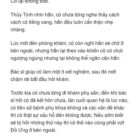
Cô lại không biết.
Thủy Tịnh nhìn hắn, cô chưa từng nghe thấy cách
vách có tiếng vang, hắn đều luôn cẩn thận nhẹ
nhàng.
Lúc mới đến phòng khám, cô còn nghĩ hắn sẽ chờ ở
bên ngoài, nhưng hắn lại theo vào khiến cô có chút
ngượng ngùng nhưng lại không thể ngăn cản hắn.
Bác sĩ giúp cô làm một ít xét nghiệm, sau đó mới
chậm rãi bắt đầu hỏi khám.
Trước kia cô chưa từng đi khám phụ sản, đến khi bác
sĩ hỏi cô đã kết hôn chưa, lần cuối quan hệ là lúc nào,
có tiền sử bệnh phụ khoa không và các vấn đề khác
thì cô thật sự xấu hổ đến không được. Nếu sớm biết
sẽ bị hỏi những thứ này thì cô thế nào cũng phải vứt
Đồ Ưng ở bên ngoài.