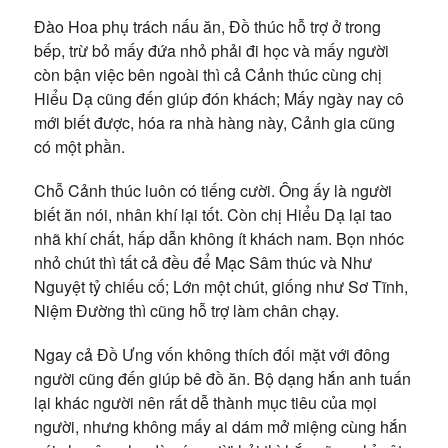
Đào Hoa phụ trách nấu ăn, Đồ thúc hỗ trợ ở trong
bếp, trừ bỏ mấy đứa nhỏ phải đi học và mấy người
còn bận việc bên ngoài thì cả Cảnh thúc cùng chị
Hiểu Dạ cũng đến giúp đón khách; Mấy ngày nay cô
mới biết được, hóa ra nhà hàng này, Cảnh gia cũng
có một phần.
Chỗ Cảnh thúc luôn có tiếng cười. Ông ấy là người
biết ăn nói, nhân khí lại tốt. Còn chị Hiểu Dạ lại tao
nhã khí chất, hấp dẫn không ít khách nam. Bọn nhóc
nhỏ chút thì tất cả đều để Mạc Sâm thúc và Như
Nguyệt tỷ chiếu cố; Lớn một chút, giống như Sơ Tĩnh,
Niệm Đường thì cũng hỗ trợ làm chân chạy.
Ngay cả Đồ Ưng vốn không thích đối mặt với đông
người cũng đến giúp bê đồ ăn. Bộ dạng hắn anh tuấn
lại khác người nên rất dễ thành mục tiêu của mọi
người, nhưng không mấy ai dám mở miệng cùng hắn