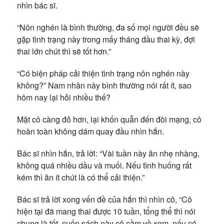
nhìn bác sĩ.
“Nôn nghén là bình thường, đa số mọi người đều sẽ
gặp tình trạng này trong mấy tháng đầu thai kỳ, đợi
thai lớn chút thì sẽ tốt hơn.”
“Có biện pháp cải thiện tình trạng nôn nghén này
không?” Nam nhân này bình thường nói rất ít, sao
hôm nay lại hỏi nhiều thế?
Mặt cô càng đỏ hơn, lại khốn quẫn đến đòi mạng, cô
hoàn toàn không dám quay đầu nhìn hắn.
Bác sĩ nhìn hắn, trả lời: “Vài tuần này ăn nhẹ nhàng,
không quá nhiều dầu và muối. Nếu tình huống rất
kém thì ăn ít chút là có thể cải thiện.”
Bác sĩ trả lời xong vến đề của hắn thì nhìn cô, “Cô
hiện tại đã mang thai được 10 tuần, tổng thể thì nói
chung là tốt, cuốn sách này cô cầm về xem, nếu có