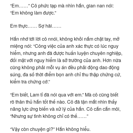
“Em……” Cô phức tạp mà nhìn hắn, gian nan nói:
“Em không làm được.”
Em thực…… Sợ hãi……
Hắn nhớ tới lời cô nnói, không khỏi nắm chặt tay, mở
miệng nói: “Công việc của anh xác thực có lúc nguy
hiểm, nhưng anh đã được huấn luyện chuyên nghiệp,
đối mặt với nguy hiểm là sở trường của anh. Hơn nữa
cũng không phải mỗi vụ án đều phải động dao động
súng, đa số thời điểm bọn anh chỉ thu thập chứng cứ,
kiểm tra chứng cớ.”
“Em biết, Lam tỉ đã nói qua với em.” Mà cô cũng biết
rõ thân thủ hắn tốt thế nào. Cô đã tận mắt nhìn thấy
năng lực ứng biến và xử lý của hắn. Cô cắn cắn môi,
“Nhưng sự tình không chỉ có thế……”
“Vậy còn chuyện gì?” Hắn không hiểu.