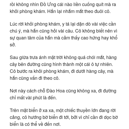
rồi không nhìn Đồ Ưng cái nào liền cuống quít mà ra
khỏi phòng khám. Hắn lại nhắm mắt theo đuôi cô.
Lúc rời khỏi phòng khám, y tá lại dặn dò vài việc cần
chú ý, mà hắn cũng hỏi vài câu. Cô không biết nên vì
sự quan tâm của hắn mà cảm thấy cao hứng hay khổ
sở.
Sau giữa trưa ánh mặt trời không quá chói mắt, hàng
cây bên đường cũng hình thành một cái ô tự nhiên.
Cô bước ra khỏi phòng khám, đi dưới hàng cây, mà
hắn cũng vấn đi theo cô.
Nơi này cách chỗ Đào Hoa cũng không xa, đi đường
chỉ mất vài phút là đến.
Trên mặt biển ở xa xa, một chiếc thuyền lớn đang rời
cảng, cô hướng bờ biển đi tới, bởi vì chỉ cần đi dọc bờ
biển là có thể về đến nơi.