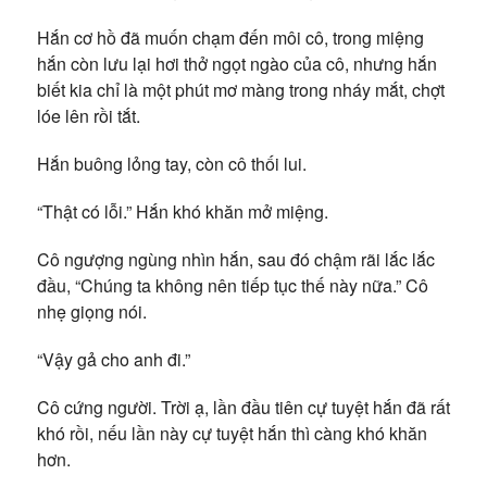
Hắn cơ hồ đã muốn chạm đến môi cô, trong miệng
hắn còn lưu lại hơi thở ngọt ngào của cô, nhưng hắn
biết kia chỉ là một phút mơ màng trong nháy mắt, chợt
lóe lên rồi tắt.
Hắn buông lỏng tay, còn cô thối lui.
“Thật có lỗi.” Hắn khó khăn mở miệng.
Cô ngượng ngùng nhìn hắn, sau đó chậm rãi lắc lắc
đầu, “Chúng ta không nên tiếp tục thế này nữa.” Cô
nhẹ giọng nói.
“Vậy gả cho anh đi.”
Cô cứng người. Trời ạ, lần đầu tiên cự tuyệt hắn đã rất
khó rồi, nếu lần này cự tuyệt hắn thì càng khó khăn
hơn.