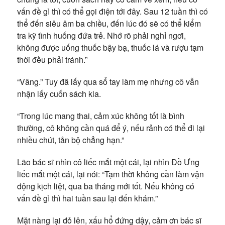
vấn đề gì thì có thể gọi điện tới đây. Sau 12 tuần thì có
thể đến siêu âm ba chiều, đến lúc đó sẽ có thể kiểm
tra kỹ tình huống đứa trẻ. Nhớ rõ phải nghỉ ngơi,
không được uống thuốc bậy bạ, thuốc lá và rượu tạm
thời đều phải tránh.”
“Vâng.” Tuy đã lấy qua sổ tay làm mẹ nhưng cô vẫn
nhận lấy cuốn sách kia.
“Trong lúc mang thai, cảm xúc không tốt là bình
thường, cô không cần quá để ý, nếu rảnh có thể đi lại
nhiều chút, tản bộ chẳng hạn.”
Lão bác sĩ nhìn cô liếc mắt một cái, lại nhìn Đồ Ưng
liếc mắt một cái, lại nói: “Tạm thời không cần làm vận
động kịch liệt, qua ba tháng mới tốt. Nếu không có
vấn đề gì thì hai tuần sau lại đến khám.”
Mặt nàng lại đỏ lên, xấu hổ đứng dậy, cảm ơn bác sĩ