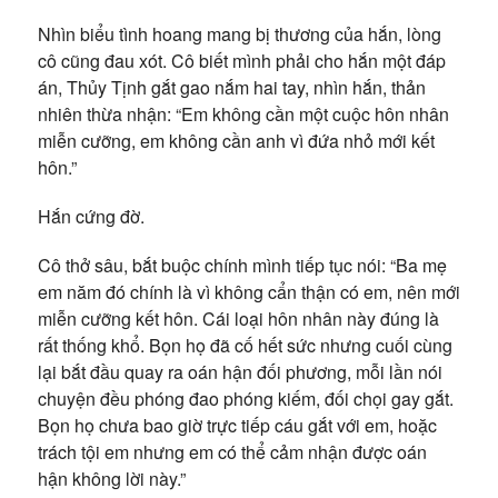
Nhìn biểu tình hoang mang bị thương của hắn, lòng
cô cũng đau xót. Cô biết mình phải cho hắn một đáp
án, Thủy Tịnh gắt gao nắm hai tay, nhìn hắn, thản
nhiên thừa nhận: “Em không cần một cuộc hôn nhân
miễn cưỡng, em không cần anh vì đứa nhỏ mới kết
hôn.”
Hắn cứng đờ.
Cô thở sâu, bắt buộc chính mình tiếp tục nói: “Ba mẹ
em năm đó chính là vì không cẩn thận có em, nên mới
miễn cưỡng kết hôn. Cái loại hôn nhân này đúng là
rất thống khổ. Bọn họ đã cố hết sức nhưng cuối cùng
lại bắt đầu quay ra oán hận đối phương, mỗi lần nói
chuyện đều phóng đao phóng kiếm, đối chọi gay gắt.
Bọn họ chưa bao giờ trực tiếp cáu gắt với em, hoặc
trách tội em nhưng em có thể cảm nhận được oán
hận không lời này.”