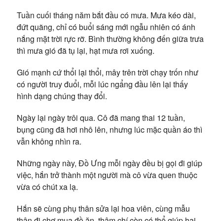
Tuần cuối tháng năm bắt đầu có mưa. Mưa kéo dài,
đứt quãng, chỉ có buổi sáng mới ngẫu nhiên có ánh
nắng mặt trời rực rỡ. Bình thường không đến giữa trưa
thì mưa gió đã tụ lại, hạt mưa rơi xuống.
Gió mạnh cứ thổi lại thổi, mây trên trời chạy trốn như
có người truy đuổi, mỗi lúc ngẩng đầu lên lại thấy
hình dạng chúng thay đổi.
Ngày lại ngày trôi qua. Cô đã mang thai 12 tuần,
bụng cũng đã hơi nhô lên, nhưng lúc mặc quần áo thì
vẫn không nhìn ra.
Những ngày này, Đồ Ưng mỗi ngày đều bị gọi đi giúp
việc, hắn trở thành một người mà cô vừa quen thuộc
vừa có chút xa lạ.
Hắn sẽ cùng phụ thân sửa lại hoa viên, cùng mẫu
thân đi chợ mua đồ ăn, thậm chí còn có thể giúp hai