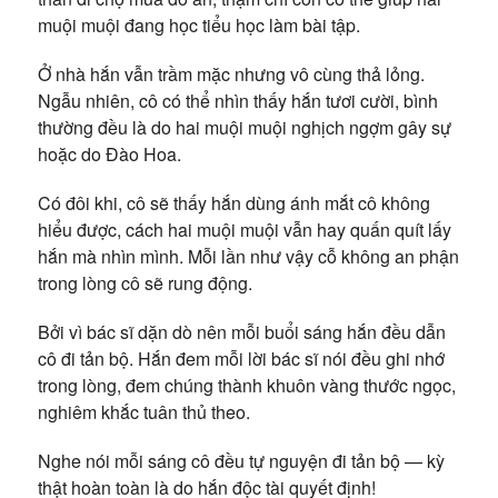
muội muội đang học tiểu học làm bài tập.
Ở nhà hắn vẫn trầm mặc nhưng vô cùng thả lỏng.
Ngẫu nhiên, cô có thể nhìn thấy hắn tươi cười, bình
thường đều là do hai muội muội nghịch ngợm gây sự
hoặc do Đào Hoa.
Có đôi khi, cô sẽ thấy hắn dùng ánh mắt cô không
hiểu được, cách hai muội muội vẫn hay quấn quít lấy
hắn mà nhìn mình. Mỗi lần như vậy cỗ không an phận
trong lòng cô sẽ rung động.
Bởi vì bác sĩ dặn dò nên mỗi buổi sáng hắn đều dẫn
cô đi tản bộ. Hắn đem mỗi lời bác sĩ nói đều ghi nhớ
trong lòng, đem chúng thành khuôn vàng thước ngọc,
nghiêm khắc tuân thủ theo.
Nghe nói mỗi sáng cô đều tự nguyện đi tản bộ — kỳ
thật hoàn toàn là do hắn độc tài quyết định!