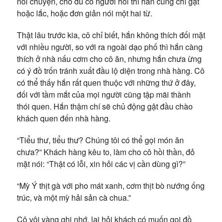
nói chuyện, cho dù có người hỏi thì hắn cũng chỉ gật
hoặc lắc, hoặc đơn giản nói một hai từ.
Thật lâu trước kia, cô chỉ biết, hắn không thích đối mặt
với nhiều người, so với ra ngoài dạo phố thì hắn càng
thích ở nhà nấu cơm cho cô ăn, nhưng hắn chưa ừng
có ý đồ trốn tránh xuất đầu lộ diện trong nhà hàng. Cô
có thể thấy hắn rất quen thuộc với những thứ ở đây,
đối với tầm mắt của mọi người cũng tập mãi thành
thói quen. Hắn thậm chí sẽ chủ động gật đầu chào
khách quen đến nhà hàng.
“Tiểu thư, tiểu thư? Chúng tôi có thể gọi món ăn
chưa?” Khách hàng kêu to, làm cho cô hồi thần, đỏ
mặt nói: “Thật có lỗi, xin hỏi các vị cần dùng gì?”
“Mỳ Ý thịt gà với pho mát xanh, cơm thịt bò nướng ống
trúc, và một mỳ hải sản cà chua.”
Cô vội vàng ghi nhớ, lại hỏi khách có muốn gọi đồ