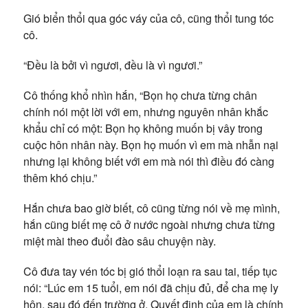
Gió biển thổi qua góc váy của cô, cũng thổi tung tóc
cô.
“Đều là bởi vì ngươi, đều là vì ngươi.”
Cô thống khổ nhìn hắn, “Bọn họ chưa từng chân
chính nói một lời với em, nhưng nguyên nhân khắc
khẩu chỉ có một: Bọn họ không muốn bị vây trong
cuộc hôn nhân này. Bọn họ muốn vì em mà nhẫn nại
nhưng lại không biết với em mà nói thì điều đó càng
thêm khó chịu.”
Hắn chưa bao giờ biết, cô cũng từng nói về mẹ mình,
hắn cũng biết mẹ cô ở nước ngoài nhưng chưa từng
miệt mài theo đuổi đào sâu chuyện này.
Cô đưa tay vén tóc bị gió thổi loạn ra sau tai, tiếp tục
nói: “Lúc em 15 tuổi, em nói đã chịu đủ, để cha mẹ ly
hôn, sau đó đến trường ở. Quyết định của em là chính