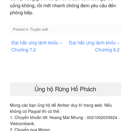
uống không, rồi mới nhanh chóng đem yêu cầu đến
phòng bếp.
Posted in
Truyện edit
Điều
Đại hắc ưng lãnh khốc –
Đại hắc ưng lãnh khốc –
hướng
Chương 7.2
Chương 8.2
bài
viết
Ủng hộ Rừng Hổ Phách
Mong các bạn ủng hộ để Amber duy trì trang web. Nếu
không có Paypal thì có thể:
1. Chuyển khoản tới: Hoang Mai Nhung - 0021002033624 -
Vietcombank.
2. Chuyển qua Momo