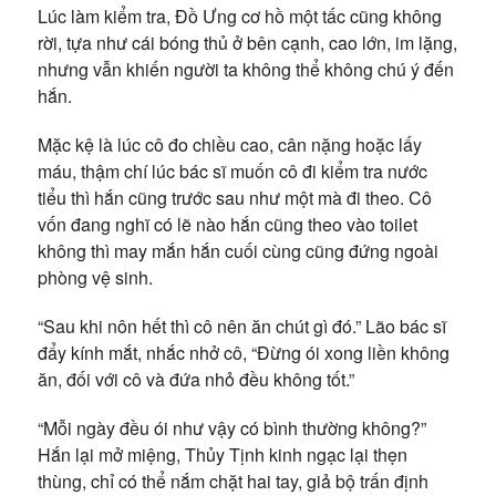
Lúc làm kiểm tra, Đồ Ưng cơ hồ một tấc cũng không
rời, tựa như cái bóng thủ ở bên cạnh, cao lớn, im lặng,
nhưng vẫn khiến người ta không thể không chú ý đến
hắn.
Mặc kệ là lúc cô đo chiều cao, cân nặng hoặc lấy
máu, thậm chí lúc bác sĩ muốn cô đi kiểm tra nước
tiểu thì hắn cũng trước sau như một mà đi theo. Cô
vốn đang nghĩ có lẽ nào hắn cũng theo vào toilet
không thì may mắn hắn cuối cùng cũng đứng ngoài
phòng vệ sinh.
“Sau khi nôn hết thì cô nên ăn chút gì đó.” Lão bác sĩ
đẩy kính mắt, nhắc nhở cô, “Đừng ói xong liền không
ăn, đối với cô và đứa nhỏ đều không tốt.”
“Mỗi ngày đều ói như vậy có bình thường không?”
Hắn lại mở miệng, Thủy Tịnh kinh ngạc lại thẹn
thùng, chỉ có thể nắm chặt hai tay, giả bộ trấn định