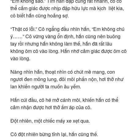
“Em không sao.” Tim hắn đập cũng rất nhanh, cô có
thể cảm giác được nhịp đập hữu lực mà kịch liệt kia,
cô biết hắn cũng hoảng sợ.
“Thật có lỗi.” Cô ngẩng đầu nhìn hắn, “Em không chú
ý……” Cô vững vàng ổn định, hắn cũng nên buông
tay rồi nhưng hắn không làm thế, hắn đã rất lâu
không ôm cô vào lòng. Hắn nhớ cảm giác được ôm cô
vào lòng.
Nàng nhìn hắn, thoạt nhìn có chút mê mang, con
ngươi đen mông lung, đôi môi phấn nộn, hơi thở như
lan khiến người ta muốn âu yếm.
Hắn cúi đầu, cô hé mở cánh môi, khiến hắn có thể
cảm nhận được hơi thở ấm áp của cô.
Đột nhiên, một chiếc máy xe xẹt qua.
Cô đột nhiên bừng tỉnh lại, hắn cũng thế.