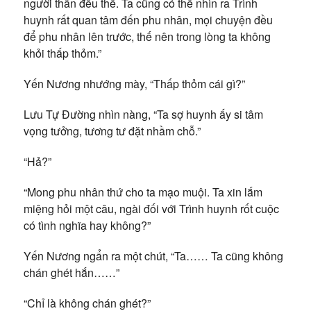
người thân đều thế. Ta cũng có thể nhìn ra Trình
huynh rất quan tâm đến phu nhân, mọi chuyện đều
để phu nhân lên trước, thế nên trong lòng ta không
khỏi thấp thỏm.”
Yến Nương nhướng mày, “Thấp thỏm cái gì?”
Lưu Tự Đường nhìn nàng, “Ta sợ huynh ấy si tâm
vọng tưởng, tương tư đặt nhầm chỗ.”
“Hả?”
“Mong phu nhân thứ cho ta mạo muội. Ta xin lắm
miệng hỏi một câu, ngài đối với Trình huynh rốt cuộc
có tình nghĩa hay không?”
Yến Nương ngẩn ra một chút, “Ta…… Ta cũng không
chán ghét hắn……”
“Chỉ là không chán ghét?”