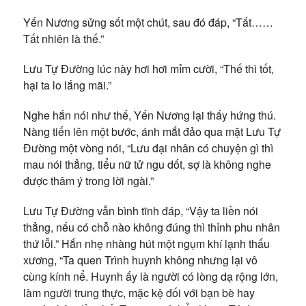
Yến Nương sửng sốt một chút, sau đó đáp, “Tất……
Tất nhiên là thế.”
Lưu Tự Đường lúc này hơi hơi mỉm cười, “Thế thì tốt,
hại ta lo lắng mãi.”
Nghe hắn nói như thế, Yến Nương lại thấy hứng thú.
Nàng tiến lên một bước, ánh mắt đảo qua mặt Lưu Tự
Đường một vòng nói, “Lưu đại nhân có chuyện gì thì
mau nói thẳng, tiểu nữ tử ngu dốt, sợ là không nghe
được thâm ý trong lời ngài.”
Lưu Tự Đường vẫn bình tĩnh đáp, “Vậy ta liền nói
thẳng, nếu có chỗ nào không đúng thì thỉnh phu nhân
thứ lỗi.” Hắn nhẹ nhàng hút một ngụm khí lạnh thấu
xương, “Ta quen Trình huynh không nhưng lại vô
cùng kính nể. Huynh ấy là người có lòng dạ rộng lớn,
làm người trung thực, mặc kệ đối với bạn bè hay