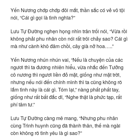
Yến Nương chớp chớp đôi mắt, thần sắc có vẻ vô tội
nói, “Cái gì gọi là tình nghĩa?”
Lưu Tự Đường nghẹn họng nhìn trân trối nói, “Vừa rồi
không phải phu nhân còn nói rất trôi chảy sao? Cái gì
mà như cành khô đâm chồi, cây già nở hoa…..”
Yến Nương nhún nhún vai, “Nếu là chuyện của các
ngươi thì ta đương nhiên hiểu, vừa nhắc đến Tưởng
cô nương thì ngươi liền đỏ mặt, giống như mặt trời,
nhưng nếu nói đến chính mình thì ta cũng không rõ
lắm tình này là cái gì. Tóm lại,” nàng phất phất tay,
giống như rất bất đắc dĩ, “Nghe thật là phức tạp, rất
phí tâm tư.”
Lưu Tự Đường càng mê mang, “Nhưng phu nhân
cùng Trình huynh cũng đã thành thân, thế mà ngài
còn không rõ tình yêu là gì sao?”