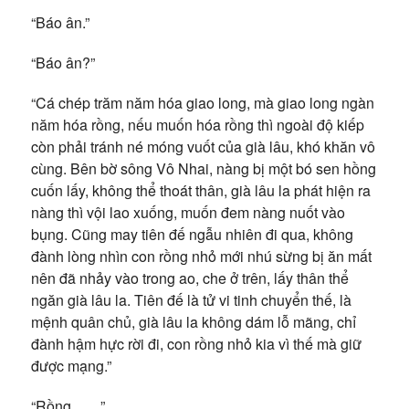
“Báo ân.”
“Báo ân?”
“Cá chép trăm năm hóa giao long, mà giao long ngàn
năm hóa rồng, nếu muốn hóa rồng thì ngoài độ kiếp
còn phải tránh né móng vuốt của già lâu, khó khăn vô
cùng. Bên bờ sông Vô Nhai, nàng bị một bó sen hồng
cuốn lấy, không thể thoát thân, già lâu la phát hiện ra
nàng thì vội lao xuống, muốn đem nàng nuốt vào
bụng. Cũng may tiên đế ngẫu nhiên đi qua, không
đành lòng nhìn con rồng nhỏ mới nhú sừng bị ăn mất
nên đã nhảy vào trong ao, che ở trên, lấy thân thể
ngăn già lâu la. Tiên đế là tử vi tinh chuyển thế, là
mệnh quân chủ, già lâu la không dám lỗ mãng, chỉ
đành hậm hực rời đi, con rồng nhỏ kia vì thế mà giữ
được mạng.”
“Rồng……”