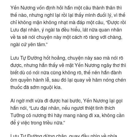
Yến Nương vốn định hỏi hắn một câu thành thân thì
thế nào, nhưng nghĩ lại rồi lại thấy mình đuối lý, vì thế
chỉ không mặn không nhạt mà đáp một câu, “Được rồi
Lưu đại nhân, ý ngài ta đều hiểu, lát nữa quan nhân
về ta sẽ nói chuyện này một cách rõ ràng với chàng,
ngài cứ yên tâm.”
Lưu Tự Đường hốt hoảng, chuyện này sao mà nói rõ
được, nhưng hắn thấy vẻ mặt Yến Nương ngây thơ thì
biết dù có nói nữa cũng không rõ, thế nên hắn đành
ôm quyền hành lễ, sau đó lại quay về hâm nóng chén
thuốc đã sớm nguội kia.
Ai ngờ mới vừa đi được hai bước, Yến Nương lại gọi
hắn nói, “Lưu đại nhân, nếu ngươi thiệt tình thích
Tưởng cô nương thì hãy mang nàng đi xa, không cần
để ý việc trong triều nữa.”
Lưu Tự Đường dừng chân, quay đầu nhìn về phía