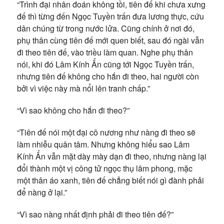
“Trình đại nhân đoán không tồi, tiên đế khi chưa xưng
đế thì từng đến Ngọc Tuyền trấn đưa lương thực, cứu
dân chúng từ trong nước lửa. Cũng chính ở nơi đó,
phụ thân cùng tiên đế mới quen biết, sau đó ngài vẫn
đi theo tiên đế, vào triều làm quan. Nghe phụ thân
nói, khi đó Lâm Kính Ẩn cũng tới Ngọc Tuyền trấn,
nhưng tiên đế không cho hắn đi theo, hai người còn
bởi vì việc này mà nổi lên tranh chấp.”
“Vì sao không cho hắn đi theo?”
“Tiên đế nói một đại cô nương như nàng đi theo sẽ
làm nhiễu quân tâm. Nhưng không hiểu sao Lâm
Kính Ẩn vẫn mặt dày mày dạn đi theo, nhưng nàng lại
đổi thành một vị công tử ngọc thụ lâm phong, mặc
một thân áo xanh, tiên đế chẳng biết nói gì đành phải
để nàng ở lại.”
“Vì sao nàng nhất định phải đi theo tiên đế?”