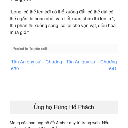
“Long, có thể lên trời có thể xuống đất, có thể dài có
thể ngắn, to hoặc nhỏ, vào tiết xuân phân thì lên trời,
thu phân thì xuống sông, có lợi cho vạn vật, điều hòa
mưa gió.”
Posted in
Truyện edit
Điều
Tân An quỷ sự – Chương
Tân An quỷ sự – Chương
hướng
639
641
bài
viết
Ủng hộ Rừng Hổ Phách
Mong các bạn ủng hộ để Amber duy trì trang web. Nếu