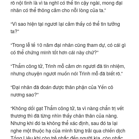
rõ nội tình là vì ta nghĩ có thể tin cậy ngài, mong đại
nhân có thể thông cảm cho nỗi lòng của ta.”
“Vì sao hiện tại ngươi lại cảm thấy có thể tin tưởng
ta?”
“Trong lễ tế 10 năm đại nhân cũng tham dự, có cái gì
có thể chứng minh tốt hơn cái này chứ?”
“Thẩm công tử, Trình mỗ cảm ơn ngươi đã tín nhiệm,
nhưng chuyện ngươi muốn nói Trình mỗ đã biết rõ.”
“Đại nhân đã đoán được thân phận của Yến cô
nương sao?”
“Không dối gạt Thẩm công tử, ta vì nàng chẩn trị vết
thương thì đã từng nhìn thấy chân thân của nàng.
Nhưng khi đó ta không thể xác định, sau đó ta lại
nghe một thuộc hạ của mình từng trải qua chiến dịch
Tống Liêu khi còn trẻ nhắc đến người kia, còn nhắc