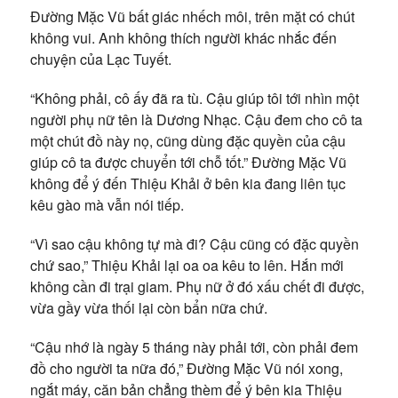
Đường Mặc Vũ bất giác nhếch môi, trên mặt có chút
không vui. Anh không thích người khác nhắc đến
chuyện của Lạc Tuyết.
“Không phải, cô ấy đã ra tù. Cậu giúp tôi tới nhìn một
người phụ nữ tên là Dương Nhạc. Cậu đem cho cô ta
một chút đồ này nọ, cũng dùng đặc quyền của cậu
giúp cô ta được chuyển tới chỗ tốt.” Đường Mặc Vũ
không để ý đến Thiệu Khải ở bên kia đang liên tục
kêu gào mà vẫn nói tiếp.
“Vì sao cậu không tự mà đi? Cậu cũng có đặc quyền
chứ sao,” Thiệu Khải lại oa oa kêu to lên. Hắn mới
không cần đi trại giam. Phụ nữ ở đó xấu chết đi được,
vừa gầy vừa thối lại còn bẩn nữa chứ.
“Cậu nhớ là ngày 5 tháng này phải tới, còn phải đem
đồ cho người ta nữa đó,” Đường Mặc Vũ nói xong,
ngắt máy, căn bản chẳng thèm để ý bên kia Thiệu