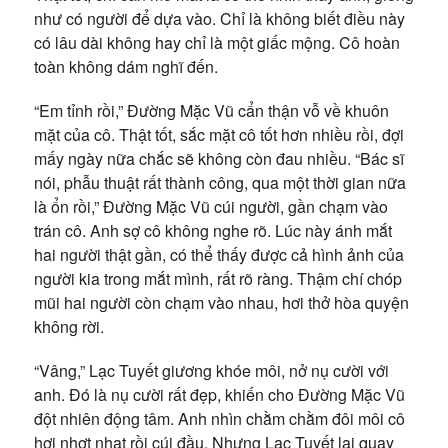
như có người để dựa vào. Chỉ là không biết điều này
có lâu dài không hay chỉ là một giấc mộng. Cô hoàn
toàn không dám nghĩ đến.
“Em tỉnh rồi,” Đường Mặc Vũ cẩn thận vỗ về khuôn
mặt của cô. Thật tốt, sắc mặt cô tốt hơn nhiều rồi, đợi
mấy ngày nữa chắc sẽ không còn đau nhiều. “Bác sĩ
nói, phẫu thuật rất thành công, qua một thời gian nữa
là ổn rồi,” Đường Mặc Vũ cúi người, gần chạm vào
trán cô. Anh sợ cô không nghe rõ. Lúc này ánh mắt
hai người thật gần, có thể thấy được cả hình ảnh của
người kia trong mắt mình, rất rõ ràng. Thậm chí chóp
mũi hai người còn chạm vào nhau, hơi thở hòa quyện
không rời.
“Vâng,” Lạc Tuyết giương khóe môi, nở nụ cười với
anh. Đó là nụ cười rất đẹp, khiến cho Đường Mặc Vũ
đột nhiên động tâm. Anh nhìn chằm chằm đôi môi cô
hơi nhợt nhạt rồi cúi đầu. Nhưng Lạc Tuyết lại quay