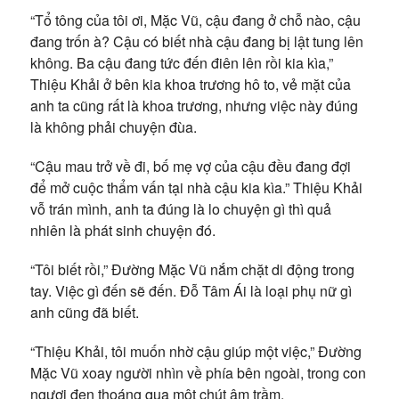
“Tổ tông của tôi ơi, Mặc Vũ, cậu đang ở chỗ nào, cậu
đang trốn à? Cậu có biết nhà cậu đang bị lật tung lên
không. Ba cậu đang tức đến điên lên rồi kia kìa,”
Thiệu Khải ở bên kia khoa trương hô to, vẻ mặt của
anh ta cũng rất là khoa trương, nhưng việc này đúng
là không phải chuyện đùa.
“Cậu mau trở về đi, bố mẹ vợ của cậu đều đang đợi
để mở cuộc thẩm vấn tại nhà cậu kia kìa.” Thiệu Khải
vỗ trán mình, anh ta đúng là lo chuyện gì thì quả
nhiên là phát sinh chuyện đó.
“Tôi biết rồi,” Đường Mặc Vũ nắm chặt di động trong
tay. Việc gì đến sẽ đến. Đỗ Tâm Ái là loại phụ nữ gì
anh cũng đã biết.
“Thiệu Khải, tôi muốn nhờ cậu giúp một việc,” Đường
Mặc Vũ xoay người nhìn về phía bên ngoài, trong con
ngươi đen thoáng qua một chút âm trầm.