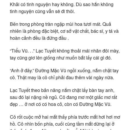
Khải có tình nguyện hay không. Dù sao hắn không
tình nguyện cũng vẫn sẽ đi thôi.
Bên trong phòng tràn ngập mùi hoa tươi mát. Quả
nhiên là phòng đặc biệt, cơ sở vật chất, bác sĩ, y tá và
hoàn cảnh đều là đứng đầu .
“Tiểu Vũ. . .” Lạc Tuyết không thoải mái nhăn đôi mày,
tay cũng giơ lên giống như muốn bắt lấy cái gì đó.
“Anh ở đây.” Đường Mặc Vũ ngồi xuống, nắm chặt tay
cô. Thật may là cô chỉ phải đau thêm vài ngày nữa.
Lạc Tuyết theo bản năng nắm chặt lấy bàn tay anh,
sau đó lại nặng nề ngủ. Cô đang mơ một giấc mơ rất
đẹp … ở nơi có có hoa cỏ, còn có Đường Mặc Vũ.
Cô rốt cuộc mở hai mắt thấy phía trước mắt hơi hơi mơ
hồ. Cô nhìn bốn phía, cuối cùng tầm mắt dừng lại ở