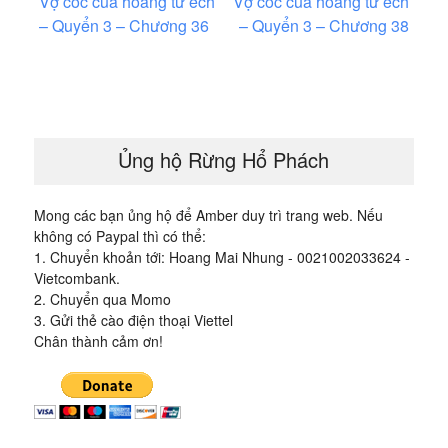
Vợ cóc của hoàng tử ếch
Vợ cóc của hoàng tử ếch
hướng
– Quyển 3 – Chương 36
– Quyển 3 – Chương 38
bài
viết
Ủng hộ Rừng Hổ Phách
Mong các bạn ủng hộ để Amber duy trì trang web. Nếu
không có Paypal thì có thể:
1. Chuyển khoản tới: Hoang Mai Nhung - 0021002033624 -
Vietcombank.
2. Chuyển qua Momo
3. Gửi thẻ cào điện thoại Viettel
Chân thành cảm ơn!