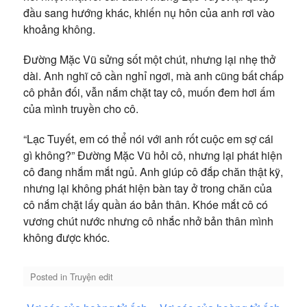
đầu sang hướng khác, khiến nụ hôn của anh rơi vào
khoảng không.
Đường Mặc Vũ sửng sốt một chút, nhưng lại nhẹ thở
dài. Anh nghĩ cô cần nghỉ ngơi, mà anh cũng bất chấp
cô phản đối, vẫn nắm chặt tay cô, muốn đem hơi ấm
của mình truyền cho cô.
“Lạc Tuyết, em có thể nói với anh rốt cuộc em sợ cái
gì không?” Đường Mặc Vũ hỏi cô, nhưng lại phát hiện
cô đang nhắm mắt ngủ. Anh giúp cô đắp chăn thật kỹ,
nhưng lại không phát hiện bàn tay ở trong chăn của
cô nắm chặt lấy quần áo bản thân. Khóe mắt cô có
vương chút nước nhưng cô nhắc nhở bản thân mình
không được khóc.
Posted in
Truyện edit
Điều