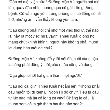
“Còn có một việc nữa,” Đường Mặc Vũ ngước hai mắt
lên, quay đầu nhìn thoáng qua cô gái trên giường
bệnh. Cô vẫn ngủ yên, trong phòng chỉ có tiếng cô hít
thở, nhưng anh vẫn thấy không yên tâm.
“Cậu không phải nói chỉ nhờ một việc thôi ư, thế nào
lại nảy ra một việc nữa vậy?” Thiệu Khải giọng nói
mang chút khinh khỉnh, người này không phải muốn
lợi dụng hắn triệt để chứ?
Đường Mặc Vũ không để ý lời nói đó, cuối cùng cậu
ta cũng phải đồng ý thôi, càu nhàu cũng vô dụng.
“Cậu giúp tôi tới trại giam thăm một người.”
“Cậu nói cái gì?” Thiệu Khải hét ầm lên, “Không phải
cậu muốn tôi đi xem Lí Ngôn Hi đó chứ? Tiểu tử cậu
từ lúc nào mà lại có lòng tốt vây? Chẳng lẽ cậu là
muốn xem cô ta giờ thảm hại thế nào sao?”