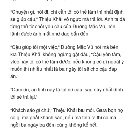
“Chuyện gì, nói đi, chỉ cần tôi có thể làm thì nhất định
sẽ giúp cậu,” Thiệu Khải vỗ ngực mà trả lời. Anh ta đã
từng thử từ chối yêu cầu của Đường Mặc Vũ, liền
lãnh được ánh mắt như dao bắn đến.
“Cậu giúp tôi một việc,” Đường Mặc Vũ nói mà bên
kia Thiệu Khải không ngừng gật đầu, “Cậu yên tâm,
việc này tôi có thể làm được, nếu không có gì ngoài ý
muốn thì nhiều nhất là ba ngày tôi sẽ cho cậu đáp
án.”
“Cám ơn, ân tình này là tôi nợ cậu, sau này nhất định
tôi sẽ trả lại.”
“Khách sáo gì chứ,” Thiệu Khải bĩu môi. Giữa bọn họ
có gì mà phải khách sáo, nếu mà tính ra thì có mà
ngồi ba ngày ba đêm cũng không kể hết.