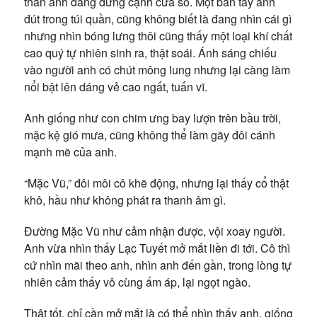
thân ảnh đang đứng cạnh cửa sổ. Một bàn tay anh
đút trong túi quần, cũng không biết là đang nhìn cái gì
nhưng nhìn bóng lưng thôi cũng thấy một loại khí chất
cao quý tự nhiên sinh ra, thật soái. Ánh sáng chiếu
vào người anh có chút mông lung nhưng lại càng làm
nổi bật lên dáng vẻ cao ngất, tuấn vĩ.
Anh giống như con chim ưng bay lượn trên bầu trời,
mặc kệ gió mưa, cũng không thể làm gãy đôi cánh
mạnh mẽ của anh.
“Mặc Vũ,” đôi môi cô khẽ động, nhưng lại thấy cổ thật
khô, hầu như không phát ra thanh âm gì.
Đường Mặc Vũ như cảm nhận được, vội xoay người.
Anh vừa nhìn thấy Lạc Tuyết mở mắt liền đi tới. Cô thì
cứ nhìn mãi theo anh, nhìn anh đến gần, trong lòng tự
nhiên cảm thấy vô cùng ấm áp, lại ngọt ngào.
Thật tốt, chỉ cần mở mắt là có thể nhìn thấy anh, giống