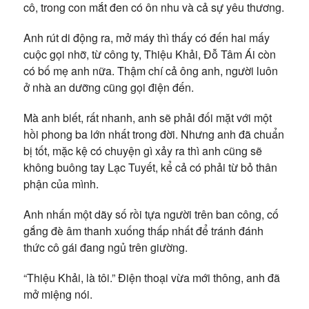
cô, trong con mắt đen có ôn nhu và cả sự yêu thương.
Anh rút di động ra, mở máy thì thấy có đến hai mấy
cuộc gọi nhỡ, từ công ty, Thiệu Khải, Đỗ Tâm Ái còn
có bố mẹ anh nữa. Thậm chí cả ông anh, người luôn
ở nhà an dưỡng cũng gọi điện đến.
Mà anh biết, rất nhanh, anh sẽ phải đối mặt với một
hồi phong ba lớn nhất trong đời. Nhưng anh đã chuẩn
bị tốt, mặc kệ có chuyện gì xảy ra thì anh cũng sẽ
không buông tay Lạc Tuyết, kể cả có phải từ bỏ thân
phận của mình.
Anh nhấn một dãy số rồi tựa người trên ban công, cố
gắng đè âm thanh xuống thấp nhất để tránh đánh
thức cô gái đang ngủ trên giường.
“Thiệu Khải, là tôi.” Điện thoại vừa mới thông, anh đã
mở miệng nói.