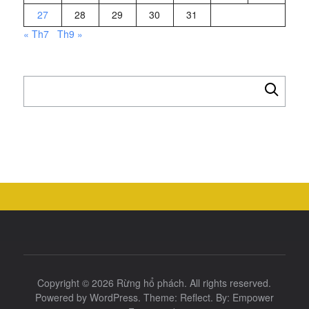
27
28
29
30
31
« Th7
Th9 »
Tìm
kiếm
cho:
Copyright © 2026
Rừng hổ phách
. All rights reserved.
Powered by
WordPress
. Theme:
Reflect
. By:
Empower