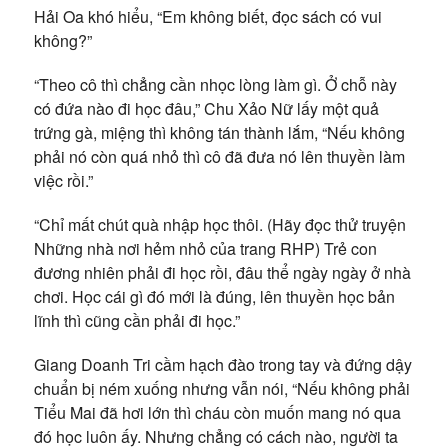
Hải Oa khó hiểu, “Em không biết, đọc sách có vui
không?”
“Theo cô thì chẳng cần nhọc lòng làm gì. Ở chỗ này
có đứa nào đi học đâu,” Chu Xảo Nữ lấy một quả
trứng gà, miệng thì không tán thành lắm, “Nếu không
phải nó còn quá nhỏ thì cô đã đưa nó lên thuyền làm
việc rồi.”
“Chỉ mất chút quà nhập học thôi. (Hãy đọc thử truyện
Những nhà nơi hẻm nhỏ của trang RHP) Trẻ con
đương nhiên phải đi học rồi, đâu thể ngày ngày ở nhà
chơi. Học cái gì đó mới là đúng, lên thuyền học bản
lĩnh thì cũng cần phải đi học.”
Giang Doanh Tri cầm hạch đào trong tay và đứng dậy
chuẩn bị ném xuống nhưng vẫn nói, “Nếu không phải
Tiểu Mai đã hơi lớn thì cháu còn muốn mang nó qua
đó học luôn ấy. Nhưng chẳng có cách nào, người ta