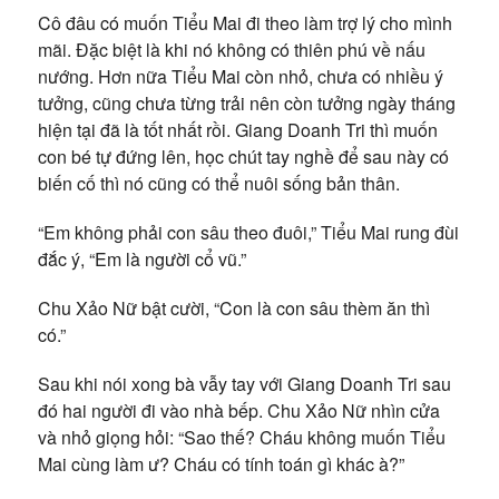
Cô đâu có muốn Tiểu Mai đi theo làm trợ lý cho mình
mãi. Đặc biệt là khi nó không có thiên phú về nấu
nướng. Hơn nữa Tiểu Mai còn nhỏ, chưa có nhiều ý
tưởng, cũng chưa từng trải nên còn tưởng ngày tháng
hiện tại đã là tốt nhất rồi. Giang Doanh Tri thì muốn
con bé tự đứng lên, học chút tay nghề để sau này có
biến cố thì nó cũng có thể nuôi sống bản thân.
“Em không phải con sâu theo đuôi,” Tiểu Mai rung đùi
đắc ý, “Em là người cổ vũ.”
Chu Xảo Nữ bật cười, “Con là con sâu thèm ăn thì
có.”
Sau khi nói xong bà vẫy tay với Giang Doanh Tri sau
đó hai người đi vào nhà bếp. Chu Xảo Nữ nhìn cửa
và nhỏ giọng hỏi: “Sao thế? Cháu không muốn Tiểu
Mai cùng làm ư? Cháu có tính toán gì khác à?”