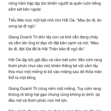
nóng hầm hập lập tức khiến người ta quên luôn tiếng
sấm sét bên ngoài.
Tiểu Mai múc một bát nhỏ cho Hải Oa, “Mau ăn đi, ăn
xong lại đi ngủ.”
Giang Doanh Tri đón lấy con cá khô vẫn đang cháy
và cắm lên ống bí đao rồi đặt bên cạnh và nói: “Mau
ăn đi, đợi lửa tắt là Hải Thần bảo đi ngủ đó.”
Hải Oa lập tức gật đầu và cầm bát cơm. Mùi cơm rang
thơm phức chui vào mũi khiến thằng bé vội vầm lấy
thìa múc một miếng to bỏ vào miệng sau đó thỏa mãn
thở ra một tiếng.
Giang Doanh Tri cũng nếm một miếng. Tuy cơm rang
không rõ từng hạt gạo nhưng cũng không bị dính, lại
đều mỡ và thơm phức mùi mỡ lợn.