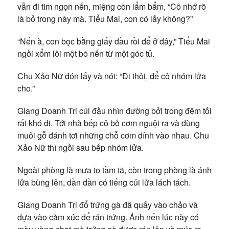
vẫn đi tìm ngọn nến, miệng còn lẩm bẩm, “Cô nhớ rõ
là bỏ trong này mà. Tiểu Mai, con có lấy không?”
“Nến à, con bọc bằng giấy dầu rồi để ở đây,” Tiểu Mai
ngồi xổm lôi một bó nến từ một góc tủ.
Chu Xảo Nữ đón lấy và nói: “Đi thôi, để cô nhóm lửa
cho.”
Giang Doanh Tri cúi đầu nhìn đường bởi trong đêm tối
rất khó đi. Tới nhà bếp cô bỏ cơm nguội ra và dùng
muôi gỗ đánh tơi những chỗ cơm dính vào nhau. Chu
Xảo Nữ thì ngồi sau bếp nhóm lửa.
Ngoài phòng là mưa to tầm tã, còn trong phòng là ánh
lửa bùng lên, dần dần có tiếng củi lửa lách tách.
Giang Doanh Tri đổ trứng gà đã quấy vào chảo và
dựa vào cảm xúc để rán trứng. Ánh nến lúc này có