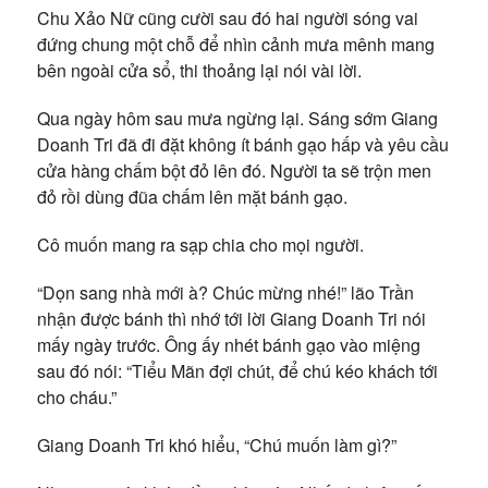
Chu Xảo Nữ cũng cười sau đó hai người sóng vai
đứng chung một chỗ để nhìn cảnh mưa mênh mang
bên ngoài cửa sổ, thi thoảng lại nói vài lời.
Qua ngày hôm sau mưa ngừng lại. Sáng sớm Giang
Doanh Tri đã đi đặt không ít bánh gạo hấp và yêu cầu
cửa hàng chấm bột đỏ lên đó. Người ta sẽ trộn men
đỏ rồi dùng đũa chấm lên mặt bánh gạo.
Cô muốn mang ra sạp chia cho mọi người.
“Dọn sang nhà mới à? Chúc mừng nhé!” lão Trần
nhận được bánh thì nhớ tới lời Giang Doanh Tri nói
mấy ngày trước. Ông ấy nhét bánh gạo vào miệng
sau đó nói: “Tiểu Mãn đợi chút, để chú kéo khách tới
cho cháu.”
Giang Doanh Tri khó hiểu, “Chú muốn làm gì?”