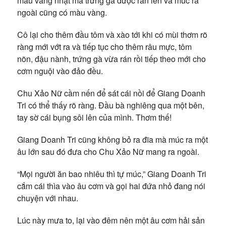
màu vàng nhạt mà trứng gà được rán lên và múc ra
ngoài cũng có màu vàng.
Cô lại cho thêm đầu tôm và xào tới khi có mùi thơm rõ
ràng mới vớt ra và tiếp tục cho thêm râu mực, tôm
nõn, đậu nành, trứng gà vừa rán rồi tiếp theo mới cho
cơm nguội vào đảo đều.
Chu Xảo Nữ cầm nến để sát cái nồi để Giang Doanh
Tri có thể thấy rõ ràng. Đầu bà nghiêng qua một bên,
tay sờ cái bụng sôi lên của mình. Thơm thế!
Giang Doanh Tri cũng không bỏ ra đĩa mà múc ra một
âu lớn sau đó đưa cho Chu Xảo Nữ mang ra ngoài.
“Mọi người ăn bao nhiêu thì tự múc,” Giang Doanh Tri
cắm cái thìa vào âu cơm và gọi hai đứa nhỏ đang nói
chuyện với nhau.
Lúc này mưa to, lại vào đêm nên một âu cơm hải sản