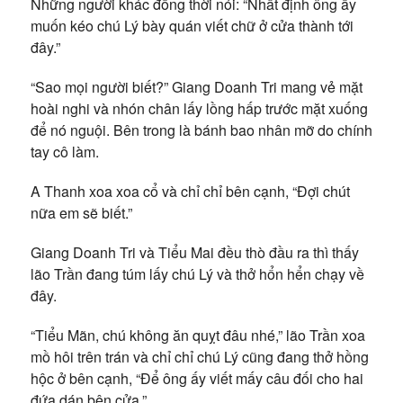
Những người khác đồng thời nói: “Nhất định ông ấy
muốn kéo chú Lý bày quán viết chữ ở cửa thành tới
đây.”
“Sao mọi người biết?” Giang Doanh Tri mang vẻ mặt
hoài nghi và nhón chân lấy lồng hấp trước mặt xuống
để nó nguội. Bên trong là bánh bao nhân mỡ do chính
tay cô làm.
A Thanh xoa xoa cổ và chỉ chỉ bên cạnh, “Đợi chút
nữa em sẽ biết.”
Giang Doanh Tri và Tiểu Mai đều thò đầu ra thì thấy
lão Trần đang túm lấy chú Lý và thở hổn hển chạy về
đây.
“Tiểu Mãn, chú không ăn quỵt đâu nhé,” lão Trần xoa
mồ hôi trên trán và chỉ chỉ chú Lý cũng đang thở hồng
hộc ở bên cạnh, “Để ông ấy viết mấy câu đối cho hai
đứa dán bên cửa.”