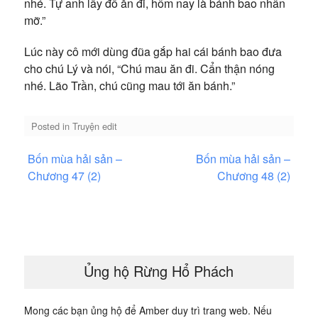
nhé. Tự anh lấy đồ ăn đi, hôm nay là bánh bao nhân
mỡ.”
Lúc này cô mới dùng đũa gắp hai cái bánh bao đưa
cho chú Lý và nói, “Chú mau ăn đi. Cẩn thận nóng
nhé. Lão Trần, chú cũng mau tới ăn bánh.”
Posted in
Truyện edit
Điều
Bốn mùa hải sản –
Bốn mùa hải sản –
hướng
Chương 47 (2)
Chương 48 (2)
bài
viết
Ủng hộ Rừng Hổ Phách
Mong các bạn ủng hộ để Amber duy trì trang web. Nếu