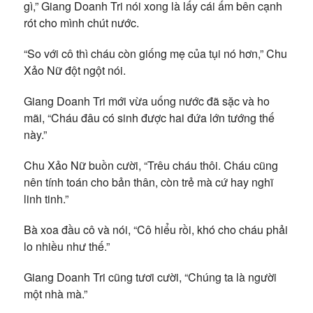
gì,” Giang Doanh Tri nói xong là lấy cái ấm bên cạnh
rót cho mình chút nước.
“So với cô thì cháu còn giống mẹ của tụi nó hơn,” Chu
Xảo Nữ đột ngột nói.
Giang Doanh Tri mới vừa uống nước đã sặc và ho
mãi, “Cháu đâu có sinh được hai đứa lớn tướng thế
này.”
Chu Xảo Nữ buồn cười, “Trêu cháu thôi. Cháu cũng
nên tính toán cho bản thân, còn trẻ mà cứ hay nghĩ
linh tinh.”
Bà xoa đầu cô và nói, “Cô hiểu rồi, khó cho cháu phải
lo nhiều như thế.”
Giang Doanh Tri cũng tươi cười, “Chúng ta là người
một nhà mà.”