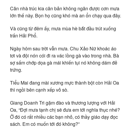
Căn nhà trúc kia căn bản không ngăn được cơn mưa
lớn thế này. Bọn họ cũng khó mà an ổn chạy qua đây.
Và cũng từ đêm ấy, mưa mùa hè bắt đầu trút xuống
trấn Hải Phổ.
Ngày hôm sau trời vẫn mưa. Chu Xảo Nữ khoác áo
tơi và đội nón cói đi ra vác lồng gà vào trong nhà. Bà
sợ sấm chớp dọa gà mái khiến tụi nó không dám đẻ
trứng.
Tiểu Mai đang mài xương mực thành bột còn Hải Oa
thì ngồi bên cạnh xếp vỏ sò.
Giang Doanh Tri gặm đào và thương lượng với Hải
Oa, “Đợi mưa tạnh chị sẽ đưa em tới nghĩa thục nhé?
Ở đó có rất nhiều các bạn nhỏ, có thầy giáo dạy đọc
sách. Em có muốn tới đó không?”