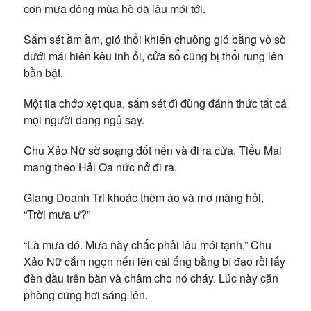
cơn mưa dông mùa hè đã lâu mới tới.
Sấm sét ầm ầm, gió thổi khiến chuông gió bằng vỏ sò
dưới mái hiên kêu inh ỏi, cửa sổ cũng bị thổi rung lên
bần bật.
Một tia chớp xẹt qua, sấm sét đì đùng đánh thức tất cả
mọi người đang ngủ say.
Chu Xảo Nữ sờ soạng đốt nến và đi ra cửa. Tiểu Mai
mang theo Hải Oa nức nở đi ra.
Giang Doanh Tri khoác thêm áo và mơ màng hỏi,
“Trời mưa ư?”
“Là mưa đó. Mưa này chắc phải lâu mới tạnh,” Chu
Xảo Nữ cắm ngọn nến lên cái ống bằng bí đao rồi lấy
đèn dầu trên bàn và châm cho nó cháy. Lúc này căn
phòng cũng hơi sáng lên.