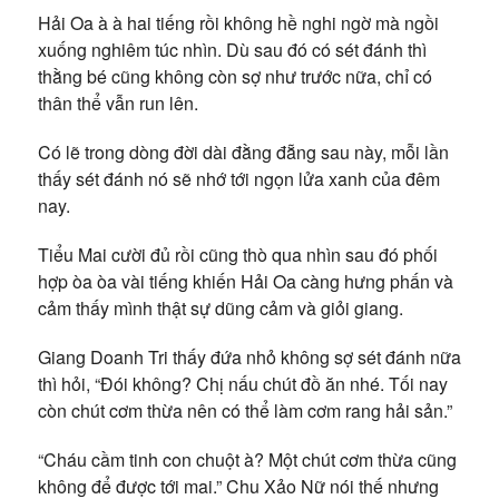
Hải Oa à à hai tiếng rồi không hề nghi ngờ mà ngồi
xuống nghiêm túc nhìn. Dù sau đó có sét đánh thì
thằng bé cũng không còn sợ như trước nữa, chỉ có
thân thể vẫn run lên.
Có lẽ trong dòng đời dài đằng đẵng sau này, mỗi lần
thấy sét đánh nó sẽ nhớ tới ngọn lửa xanh của đêm
nay.
Tiểu Mai cười đủ rồi cũng thò qua nhìn sau đó phối
hợp òa òa vài tiếng khiến Hải Oa càng hưng phấn và
cảm thấy mình thật sự dũng cảm và giỏi giang.
Giang Doanh Tri thấy đứa nhỏ không sợ sét đánh nữa
thì hỏi, “Đói không? Chị nấu chút đồ ăn nhé. Tối nay
còn chút cơm thừa nên có thể làm cơm rang hải sản.”
“Cháu cầm tinh con chuột à? Một chút cơm thừa cũng
không để được tới mai.” Chu Xảo Nữ nói thế nhưng