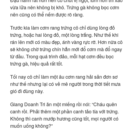
Đậu nành rất non nên có chút vị ngọt, tôm nõn thì xào
vừa lửa nên không bị khô. Trứng gà không bọc cơm
nên cũng có thể nếm được rõ ràng.
Trước kia làm cơm rang trứng cô chỉ dùng lòng đỏ
trứng, hoặc hai lòng đỏ, một lòng trắng. Như thế khi
rán lên mới có màu đẹp, ánh vàng rực rỡ. Hơn nữa cô
sẽ không chờ trứng chín hẳn mới đổ cơm mà đổ ngay
từ đầu. Trong quá trình đảo, mỗi hạt cơm đều bọc
trứng gà, hiệu quả rất tốt.
Tối nay cô chỉ làm một âu cơm rang hải sản đơn sơ
như thế nhưng lại có vẻ mê người trong thời tiết mưa
gió đì đùng này.
Giang Doanh Tri ăn một miếng rồi nói: “Cháu quên
canh rồi. Phải thêm một phần canh tảo tía với trứng.
Không thì canh mướp hương cũng tốt, mọi người có
muốn uống không?”