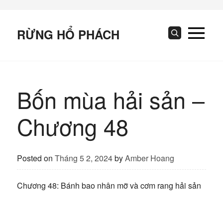
Skip
to
content
RỪNG HỔ PHÁCH
Search
Bốn mùa hải sản –
Chương 48
Posted on
Tháng 5 2, 2024
by
Amber Hoang
Chương 48: Bánh bao nhân mỡ và cơm rang hải sản