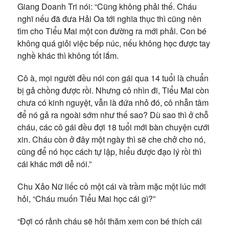
Giang Doanh Tri nói: “Cũng không phải thế. Cháu
nghĩ nếu đã đưa Hải Oa tới nghĩa thục thì cũng nên
tìm cho Tiểu Mai một con đường ra mới phải. Con bé
không quá giỏi việc bếp núc, nếu không học được tay
nghề khác thì không tốt lắm.
Cô à, mọi người đều nói con gái qua 14 tuổi là chuẩn
bị gả chồng được rồi. Nhưng cô nhìn đi, Tiểu Mai còn
chưa có kinh nguyệt, vẫn là đứa nhỏ đó, cô nhẫn tâm
để nó gả ra ngoài sớm như thế sao? Dù sao thì ở chỗ
cháu, các cô gái đều đợi 18 tuổi mới bàn chuyện cưới
xin. Cháu còn ở đây một ngày thì sẽ che chở cho nó,
cũng để nó học cách tự lập, hiểu được đạo lý rồi thì
cái khác mới dễ nói.”
Chu Xảo Nữ liếc cô một cái và trầm mặc một lúc mới
hỏi, “Cháu muốn Tiểu Mai học cái gì?”
“Đợi có rảnh cháu sẽ hỏi thăm xem con bé thích cái