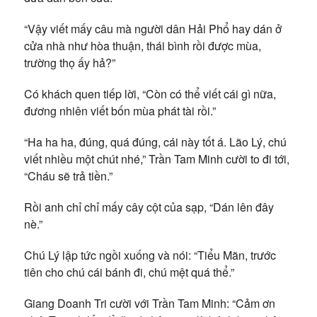
“Vậy viết mấy câu mà người dân Hải Phổ hay dán ở
cửa nhà như hòa thuận, thái bình rồi được mùa,
trường thọ ấy hả?”
Có khách quen tiếp lời, “Còn có thể viết cái gì nữa,
đương nhiên viết bốn mùa phát tài rồi.”
“Ha ha ha, đúng, quá đúng, cái này tốt á. Lão Lý, chú
viết nhiều một chút nhé,” Trần Tam Minh cười to đi tới,
“Cháu sẽ trả tiền.”
Rồi anh chỉ chỉ mấy cây cột của sạp, “Dán lên đây
nè.”
Chú Lý lập tức ngồi xuống và nói: “Tiểu Mãn, trước
tiên cho chú cái bánh đi, chú mệt quá thể.”
Giang Doanh Tri cười với Trần Tam Minh: “Cảm ơn