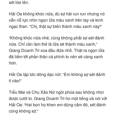
sét lóe lên.
Hải Oa không khóc nữa, dù sợ hãi run run nhưng nó
vẫn nỗ lực nhìn ngọn lửa màu xanh trên tay và kinh
ngạc than: “Chị, thật sự biến thành màu xanh này!”
“Không khóc nữa nhé, cũng không phải sợ sét đánh
nữa. Chỉ cần làm thế là lửa sẽ thành màu xanh,”
Giang Doanh Tri xoa đầu đứa nhỏ. Thật ra ngọn lửa
đã liếm tới phần thân cá phình to nên sẽ càng xanh
hơn.
Hải Oa lập tức dõng dạc nói: “Em không sợ sét đánh
tí nào!”
Tiểu Mai và Chu Xảo Nữ ngồi phúa sau không nhịn
được cười to. Giang Doanh Tri ho một tiếng và nói với
Hải Oa: “Hai bọn họ khen em dũng cảm đó, sét đánh
cũng không sợ.”