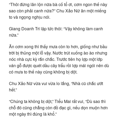
“Thôi đừng lăn lộn nữa bà cố tổ ơi, cơm ngon thế này
sao còn phải canh nữa?” Chu Xảo Nữ ăn một miếng
to và ngọng nghịu nói.
Giang Doanh Tri lập tức thôi: “Vậy không làm canh
nữa.”
Ăn cơm xong thì thấy mưa còn to hơn, giống như bầu
trời bị thủng một lỗ vậy. Nước trút xuống ào ào nhưng
nóc nhà cực kỳ rắn chắc. Trước tiên họ lợp một lớp
ván gỗ được quét dầu cây trẩu rồi lợp mái ngói nên dù
có mưa to thế này cũng không bị dột.
Chu Xảo Nữ vừa vui vừa lo lắng, “Nhà cũ chắc ướt
hết.”
“Chúng ta không bị dột,” Tiểu Mai rất vui, “Dù sao thì
chỗ đó cũng chẳng còn đồ đạc gì, nếu dọn muộn hơn
một ngày thì đúng là khổ.”