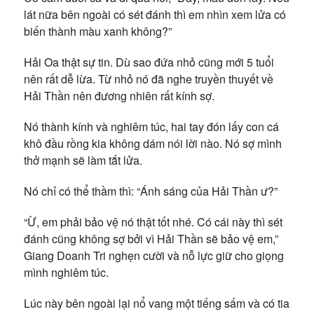
lát nữa bên ngoài có sét đánh thì em nhìn xem lửa có
biến thành màu xanh không?”
Hải Oa thật sự tin. Dù sao đứa nhỏ cũng mới 5 tuổi
nên rất dễ lừa. Từ nhỏ nó đã nghe truyền thuyết về
Hải Thần nên đương nhiên rất kính sợ.
Nó thành kính và nghiêm túc, hai tay đón lấy con cá
khô đầu rồng kia không dám nói lời nào. Nó sợ mình
thở mạnh sẽ làm tắt lửa.
Nó chỉ có thể thầm thì: “Ánh sáng của Hải Thần ư?”
“Ừ, em phải bảo vệ nó thật tốt nhé. Có cái này thì sét
đánh cũng không sợ bởi vì Hải Thần sẽ bảo vệ em,”
Giang Doanh Tri nghẹn cười và nỗ lực giữ cho giọng
mình nghiêm túc.
Lúc này bên ngoài lại nổ vang một tiếng sấm và có tia