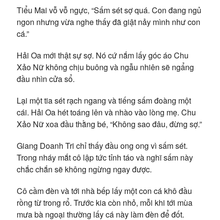
Tiểu Mai vỗ vỗ ngực, “Sấm sét sợ quá. Con đang ngủ
ngon nhưng vừa nghe thấy đã giật nảy mình như con
cá.”
Hải Oa mới thật sự sợ. Nó cứ nắm lấy góc áo Chu
Xảo Nữ không chịu buông và ngẫu nhiên sẽ ngẩng
đầu nhìn cửa sổ.
Lại một tia sét rạch ngang và tiếng sấm đoàng một
cái. Hải Oa hét toáng lên và nhào vào lòng mẹ. Chu
Xảo Nữ xoa đầu thằng bé, “Không sao đâu, đừng sợ.”
Giang Doanh Tri chỉ thấy đầu ong ong vì sấm sét.
Trong nháy mắt cô lập tức tỉnh táo và nghĩ sấm này
chắc chắn sẽ không ngừng ngay được.
Cô cầm đèn và tới nhà bếp lấy một con cá khô đầu
rồng từ trong rổ. Trước kia còn nhỏ, mỗi khi tới mùa
mưa bà ngoại thường lấy cá này làm đèn để đốt.