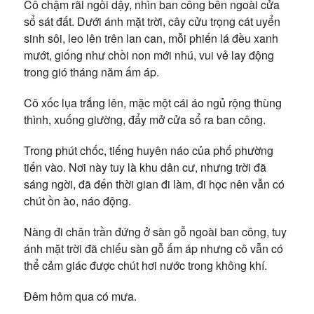
Cô chậm rãi ngồi dậy, nhìn ban công bên ngoài cửa
sổ sát đất. Dưới ánh mặt trời, cây cửu trọng cát uyển
sinh sôi, leo lên trên lan can, mỗi phiến lá đều xanh
mướt, giống như chồi non mới nhú, vui vẻ lay động
trong gió tháng năm ấm áp.
Cô xốc lụa trắng lên, mặc một cái áo ngủ rộng thùng
thình, xuống giường, đẩy mở cửa sổ ra ban công.
Trong phút chốc, tiếng huyên náo của phố phường
tiến vào. Nơi này tuy là khu dân cư, nhưng trời đã
sáng ngời, đã đến thời gian đi làm, đi học nên vẫn có
chút ồn ào, náo động.
Nàng đi chân trần đứng ở sàn gỗ ngoài ban công, tuy
ánh mặt trời đã chiếu sàn gỗ ấm áp nhưng cô vẫn có
thể cảm giác được chút hơi nước trong không khí.
Đêm hôm qua có mưa.