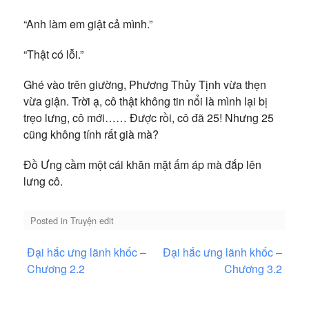
“Anh làm em giật cả mình.”
“Thật có lỗi.”
Ghé vào trên giường, Phương Thủy Tịnh vừa thẹn
vừa giận. Trời ạ, cô thật không tin nổi là mình lại bị
trẹo lưng, cô mới…… Được rồi, cô đã 25! Nhưng 25
cũng không tính rất già mà?
Đồ Ưng cầm một cái khăn mặt ấm áp mà đắp lên
lưng cô.
Posted in
Truyện edit
Điều
Đại hắc ưng lãnh khốc –
Đại hắc ưng lãnh khốc –
hướng
Chương 2.2
Chương 3.2
bài