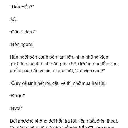
“Tiểu Hắc?”
“Ừ.”
“Cậu ở đâu?”
“Bên ngoài.”
Hắn ngồi bên cạnh bồn tắm lớn, nhìn những viên
gạch tạo thành hình bông hoa trên tường nhà tắm, tác
phẩm của hắn và cô, miệng hỏi, “Có việc sao?”
“Giấy vệ sinh hết rồi, cậu về thì nhớ mua hai túi.”
“Được.”
“Bye!”
Đối phương không đợi hắn trả lời, liền ngắt điện thoại.
Cô nàng luôn luôn là như thế này, hắn đã sớm quen.