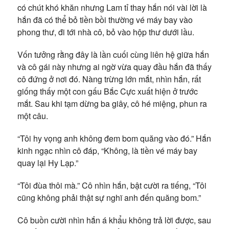
có chút khó khăn nhưng Lam tỉ thay hắn nói vài lời là
hắn đã có thể bỏ tiền bồi thường vé máy bay vào
phong thư, đi tới nhà cô, bỏ vào hộp thư dưới lầu.
Vốn tưởng rằng đây là lần cuối cùng liên hệ giữa hắn
và cô gái này nhưng ai ngờ vừa quay đầu hắn đã thấy
cô đứng ở nơi đó. Nàng trừng lớn mắt, nhìn hắn, rất
giống thấy một con gấu Bắc Cực xuất hiện ở trước
mắt. Sau khi tạm dừng ba giây, cô hé miệng, phun ra
một câu.
“Tôi hy vọng anh không đem bom quăng vào đó.” Hắn
kinh ngạc nhìn cô đáp, “Không, là tiền vé máy bay
quay lại Hy Lạp.”
“Tôi đùa thôi mà.” Cô nhìn hắn, bật cười ra tiếng, “Tôi
cũng không phải thật sự nghĩ anh đến quăng bom.”
Cô buồn cười nhìn hắn á khẩu không trả lời được, sau