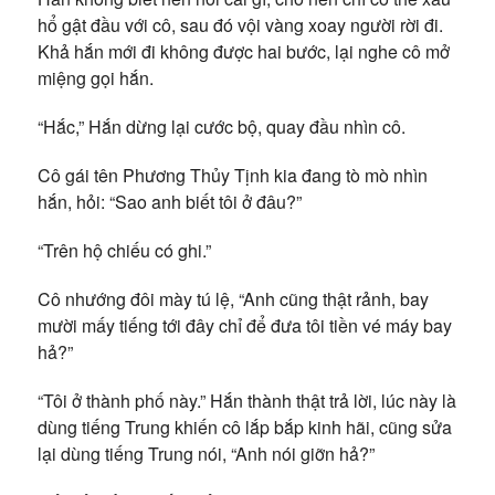
hổ gật đầu với cô, sau đó vội vàng xoay người rời đi.
Khả hắn mới đi không được hai bước, lại nghe cô mở
miệng gọi hắn.
“Hắc,” Hắn dừng lại cước bộ, quay đầu nhìn cô.
Cô gái tên Phương Thủy Tịnh kia đang tò mò nhìn
hắn, hỏi: “Sao anh biết tôi ở đâu?”
“Trên hộ chiếu có ghi.”
Cô nhướng đôi mày tú lệ, “Anh cũng thật rảnh, bay
mười mấy tiếng tới đây chỉ để đưa tôi tiền vé máy bay
hả?”
“Tôi ở thành phố này.” Hắn thành thật trả lời, lúc này là
dùng tiếng Trung khiến cô lắp bắp kinh hãi, cũng sửa
lại dùng tiếng Trung nói, “Anh nói giỡn hả?”