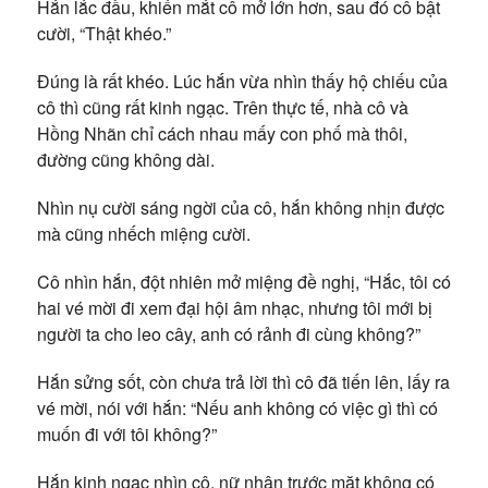
Hắn lắc đầu, khiến mắt cô mở lớn hơn, sau đó cô bật
cười, “Thật khéo.”
Đúng là rất khéo. Lúc hắn vừa nhìn thấy hộ chiếu của
cô thì cũng rất kinh ngạc. Trên thực tế, nhà cô và
Hồng Nhãn chỉ cách nhau mấy con phố mà thôi,
đường cũng không dài.
Nhìn nụ cười sáng ngời của cô, hắn không nhịn được
mà cũng nhếch miệng cười.
Cô nhìn hắn, đột nhiên mở miệng đề nghị, “Hắc, tôi có
hai vé mời đi xem đại hội âm nhạc, nhưng tôi mới bị
người ta cho leo cây, anh có rảnh đi cùng không?”
Hắn sửng sốt, còn chưa trả lời thì cô đã tiến lên, lấy ra
vé mời, nói với hắn: “Nếu anh không có việc gì thì có
muốn đi với tôi không?”
Hắn kinh ngạc nhìn cô, nữ nhân trước mặt không có