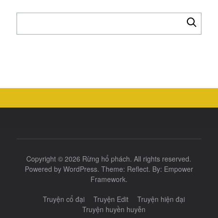
Tìm
kiếm
cho:
Copyright © 2026
Rừng hổ phách
. All rights reserved.
Powered by
WordPress
. Theme:
Reflect
. By:
Empower
Framework
.
Truyện cổ đại
Truyện Edit
Truyện hiện đại
Truyện huyền huyễn