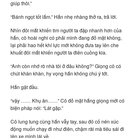
giúp thôi.”
“Bánh ngọt tốt lắm.” Hắn nhẹ nhàng thở ra, trả lời.
Nhìn đôi mắt khiến tim người ta đập nhanh hơn của
hắn, cô hoài nghi có phải mình đang đỏ mặt không,
lại phải hao hết khí lực mới không đưa tay lên che
khuất đôi mắt khiến người ta điên cuồng kia.
“Anh còn nhớ rõ nhà tôi ở đâu không?” Giọng cô có
chút khàn khàn, hy vọng hắn không chú ý tới.
Hắn gật đầu.
“vậy …… Khụ ân……” Cô đỏ mặt hắng giọng mới có
biện pháp nói: “Lát gặp.”
Cô lung tung cùng hắn vẫy tay, sau đó cố nén xúc
động muốn chạy đi như điên, chậm rãi mà tiêu sái đi
lên xe mình lái về.