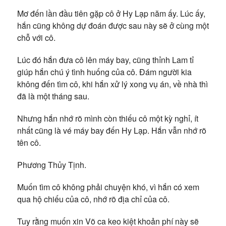
Mơ đến lần đầu tiên gặp cô ở Hy Lạp năm ấy. Lúc ấy,
hắn cũng không dự đoán được sau này sẽ ở cùng một
chỗ với cô.
Lúc đó hắn đưa cô lên máy bay, cũng thỉnh Lam tỉ
giúp hắn chú ý tình huống của cô. Đám người kia
không đến tìm cô, khi hắn xử lý xong vụ án, về nhà thì
đã là một tháng sau.
Nhưng hắn nhớ rõ mình còn thiếu cô một kỳ nghỉ, ít
nhất cũng là vé máy bay đến Hy Lạp. Hắn vẫn nhớ rõ
tên cô.
Phương Thủy Tịnh.
Muốn tìm cô không phải chuyện khó, vì hắn có xem
qua hộ chiếu của cô, nhớ rõ địa chỉ của cô.
Tuy rằng muốn xin Võ ca keo kiệt khoản phí này sẽ