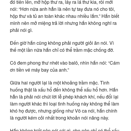
đó tiến lên, mở hộp thư ra, lấy ra lá thư kia, rồi mới
nói: “Hơn nữa anh hẳn là nên tự tay đưa nó cho tôi,
hộp thư và tủ an toàn khác nhau nhiều lắm.” Hắn biết
mình nên mở miệng trả lời nhưng hắn không nghĩ ra
phải nói gì.
Đến giờ hắn cũng không phải người giỏi ăn nói. Vì
thế một lần nữa hắn chỉ có thể trầm mặc chống đỡ.
Cô đem phong thư nhét vào balô, nhìn hắn nói: “Cám
ơn tiền vé máy bay của anh.”
Giữa hai người lại là một khoảng trầm mặc. Tình
huống thật là xấu hổ đến không thể xấu hổ hơn. Hắn
hẳn là phải nói chút lời lễ phép khách khí, nếu đổi lại
làm người khác thì loại tình huống này không thể làm
khó họ được, nhưng giống như Võ ca nói, hắn chính
là người kém cỏi nhất trong khoản nói năng này.
Hắn không biết nên nói cái gì, cho nên chỉ có thể xấu