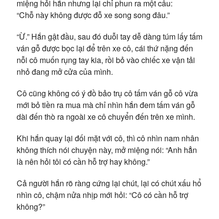
miệng hỏi hắn nhưng lại chỉ phun ra một câu:
“Chỗ này không được đỗ xe song song đâu.”
“Ừ.” Hắn gật đầu, sau đó duỗi tay dễ dàng túm lấy tấm
ván gỗ được bọc lại để trên xe cô, cái thứ nặng đến
nỗi cô muốn rụng tay kia, rồi bỏ vào chiếc xe vận tải
nhỏ đang mở cửa của mình.
Cô cũng không có ý đồ bảo trụ cô tấm ván gỗ cô vừa
mới bỏ tiền ra mua mà chỉ nhìn hắn đem tấm ván gỗ
dài đến thò ra ngoài xe cô chuyển đến trên xe mình.
Khi hắn quay lại đối mặt với cô, thì cô nhìn nam nhân
không thích nói chuyện này, mở miệng nói: “Anh hẳn
là nên hỏi tôi có cần hỗ trợ hay không.”
Cả người hắn rõ ràng cứng lại chút, lại có chút xấu hổ
nhìn cô, chậm nửa nhịp mới hỏi: “Cô có cần hỗ trợ
không?”