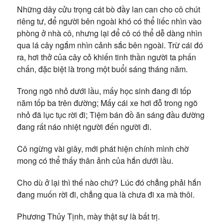
Những dây cửu trọng cát bò đầy lan can cho cô chút
riêng tư, để người bên ngoài khó có thể liếc nhìn vào
phòng ở nhà cô, nhưng lại để cô có thể dễ dàng nhìn
qua lá cây ngắm nhìn cảnh sắc bên ngoài. Trừ cái đó
ra, hơi thở của cây cỏ khiến tinh thần người ta phấn
chấn, đặc biệt là trong một buổi sáng tháng năm.
Trong ngõ nhỏ dưới lầu, mấy học sinh đang đi tốp
năm tốp ba trên đường; Mấy cái xe hơi đỗ trong ngõ
nhỏ đã lục tục rời đi; Tiệm bán đồ ăn sáng đầu đường
đang rất náo nhiệt người đến người đi.
Cô ngừng vài giây, mới phát hiện chính mình chờ
mong có thể thấy thân ảnh của hắn dưới lầu.
Cho dù ở lại thì thế nào chứ? Lúc đó chẳng phải hắn
đang muốn rời đi, chẳng qua là chưa đi xa mà thôi.
Phương Thủy Tịnh, mày thật sự là bất trị.