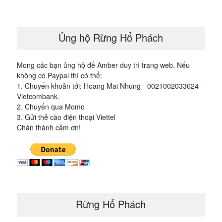
viết
Ủng hộ Rừng Hổ Phách
Mong các bạn ủng hộ để Amber duy trì trang web. Nếu
không có Paypal thì có thể:
1. Chuyển khoản tới: Hoang Mai Nhung - 0021002033624 -
Vietcombank.
2. Chuyển qua Momo
3. Gửi thẻ cào điện thoại Viettel
Chân thành cảm ơn!
Rừng Hổ Phách