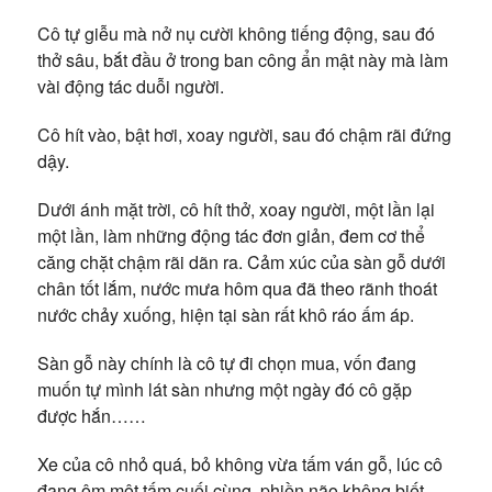
Cô tự giễu mà nở nụ cười không tiếng động, sau đó
thở sâu, bắt đầu ở trong ban công ẩn mật này mà làm
vài động tác duỗi người.
Cô hít vào, bật hơi, xoay người, sau đó chậm rãi đứng
dậy.
Dưới ánh mặt trời, cô hít thở, xoay người, một lần lại
một lần, làm những động tác đơn giản, đem cơ thể
căng chặt chậm rãi dãn ra. Cảm xúc của sàn gỗ dưới
chân tốt lắm, nước mưa hôm qua đã theo rãnh thoát
nước chảy xuống, hiện tại sàn rất khô ráo ấm áp.
Sàn gỗ này chính là cô tự đi chọn mua, vốn đang
muốn tự mình lát sàn nhưng một ngày đó cô gặp
được hắn……
Xe của cô nhỏ quá, bỏ không vừa tấm ván gỗ, lúc cô
đang ôm một tấm cuối cùng, phiền não không biết