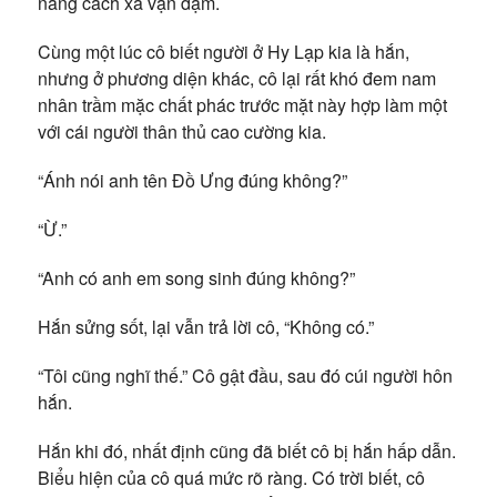
nàng cách xa vạn dặm.
Cùng một lúc cô biết người ở Hy Lạp kia là hắn,
nhưng ở phương diện khác, cô lại rất khó đem nam
nhân trầm mặc chất phác trước mặt này hợp làm một
với cái người thân thủ cao cường kia.
“Ánh nói anh tên Đồ Ưng đúng không?”
“Ừ.”
“Anh có anh em song sinh đúng không?”
Hắn sửng sốt, lại vẫn trả lời cô, “Không có.”
“Tôi cũng nghĩ thế.” Cô gật đầu, sau đó cúi người hôn
hắn.
Hắn khi đó, nhất định cũng đã biết cô bị hắn hấp dẫn.
Biểu hiện của cô quá mức rõ ràng. Có trời biết, cô